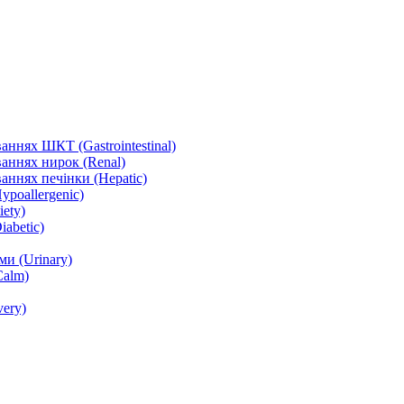
ннях ШКТ (Gastrointestinal)
аннях нирок (Renal)
аннях печінки (Hepatic)
ypoallergenic)
ety)
abetic)
и (Urinary)
Calm)
ery)