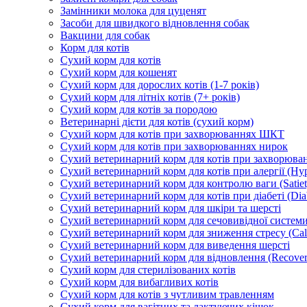
Замінники молока для цуценят
Засоби для швидкого відновлення собак
Вакцини для собак
Корм для котів
Сухий корм для котів
Сухий корм для кошенят
Сухий корм для дорослих котів (1-7 років)
Сухий корм для літніх котів (7+ років)
Сухий корм для котів за породою
Ветеринарні дієти для котів (сухий корм)
Сухий корм для котів при захворюваннях ШКТ
Сухий корм для котів при захворюваннях нирок
Сухий ветеринарний корм для котів при захворюван
Сухий ветеринарний корм для котів при алергії (Hyp
Сухий ветеринарний корм для контролю ваги (Satiet
Сухий ветеринарний корм для котів при діабеті (Diab
Сухий ветеринарний корм для шкіри та шерсті
Сухий ветеринарний корм для сечовивідної системи 
Сухий ветеринарний корм для зниження стресу (Ca
Сухий ветеринарний корм для виведення шерсті
Сухий ветеринарний корм для відновлення (Recover
Сухий корм для стерилізованих котів
Сухий корм для вибагливих котів
Сухий корм для котів з чутливим травленням
Сухий корм для вагітних та лактуючих кішок