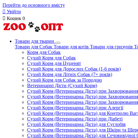
Перейти до основного вмісту

Увійти

Кошик
0
Товари для тварин
Товари для Собак
Товари для котів
Товари для гризунів
Т
Корм для Собак
Сухий Корм для Собак
Сухий Корм для Цуценят
Сухий Корм для Дорослих Собак (1-6 років)
Сухий Корм для Літніх Собак (7+ років)
Сухий Корм для Собак за Породою
Ветеринарні Дієти (Сухий Корм)
Сухий Корм (Ветеринарна Дієта) при Захворюван
Сухий Корм (Ветеринарна Дієта) при Захворюванн
Сухий Корм (Ветеринарна Дієта) при Захворюванн
Сухий Корм (Ветеринарна Дієта) при Алергії
Сухий Корм (Ветеринарна Дієта) для Контролю Ваг
Сухий Корм (Ветеринарна Дієта) при Діабеті
Сухий Корм (Ветеринарна Дієта) для Суглобів
Сухий Корм (Ветеринарна Дієта) для Шкіри та Шерс
Сухий Корм (Ветеринарна Дієта) для Сечовивідної