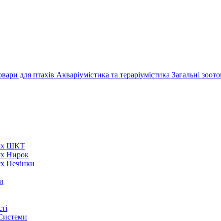
овари для птахів
Акваріумістика та тераріумістика
Загальні зоот
нях ШКТ
ях Нирок
ях Печінки
и
ті
 Системи