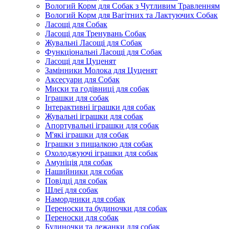
Вологий Корм для Собак з Чутливим Травленням
Вологий Корм для Вагітних та Лактуючих Собак
Ласощі для Собак
Ласощі для Тренувань Собак
Жувальні Ласощі для Собак
Функціональні Ласощі для Собак
Ласощі для Цуценят
Замінники Молока для Цуценят
Аксесуари для Собак
Миски та годівниці для собак
Іграшки для собак
Інтерактивні іграшки для собак
Жувальні іграшки для собак
Апортувальні іграшки для собак
М'які іграшки для собак
Іграшки з пищалкою для собак
Охолоджуючі іграшки для собак
Амуніція для собак
Нашийники для собак
Повідці для собак
Шлеї для собак
Намордники для собак
Переноски та будиночки для собак
Переноски для собак
Будиночки та лежанки для собак