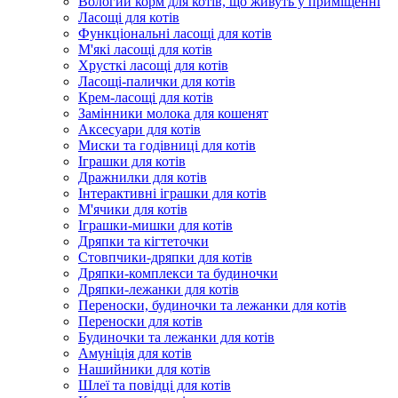
Вологий корм для котів, що живуть у приміщенні
Ласощі для котів
Функціональні ласощі для котів
М'які ласощі для котів
Хрусткі ласощі для котів
Ласощі-палички для котів
Крем-ласощі для котів
Замінники молока для кошенят
Аксесуари для котів
Миски та годівниці для котів
Іграшки для котів
Дражнилки для котів
Інтерактивні іграшки для котів
М'ячики для котів
Іграшки-мишки для котів
Дряпки та кігтеточки
Стовпчики-дряпки для котів
Дряпки-комплекси та будиночки
Дряпки-лежанки для котів
Переноски, будиночки та лежанки для котів
Переноски для котів
Будиночки та лежанки для котів
Амуніція для котів
Нашийники для котів
Шлеї та повідці для котів