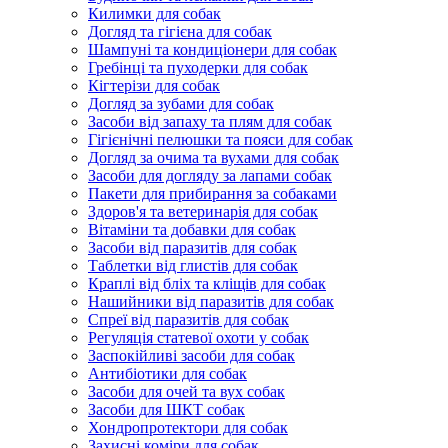
Килимки для собак
Догляд та гігієна для собак
Шампуні та кондиціонери для собак
Гребінці та пуходерки для собак
Кігтерізи для собак
Догляд за зубами для собак
Засоби від запаху та плям для собак
Гігієнічні пелюшки та пояси для собак
Догляд за очима та вухами для собак
Засоби для догляду за лапами собак
Пакети для прибирання за собаками
Здоров'я та ветеринарія для собак
Вітаміни та добавки для собак
Засоби від паразитів для собак
Таблетки від глистів для собак
Краплі від бліх та кліщів для собак
Нашийники від паразитів для собак
Спреї від паразитів для собак
Регуляція статевої охоти у собак
Заспокійливі засоби для собак
Антибіотики для собак
Засоби для очей та вух собак
Засоби для ШКТ собак
Хондропротектори для собак
Захисні коміри для собак