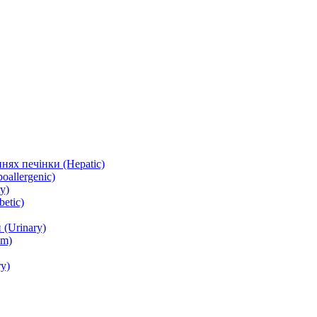
нях печінки (Hepatic)
oallergenic)
y)
etic)
(Urinary)
lm)
y)