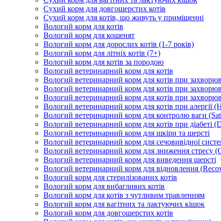
Сухий корм для довгошерстих котів
Сухий корм для котів, що живуть у приміщенні
Вологий корм для котів
Вологий корм для кошенят
Вологий корм для дорослих котів (1-7 років)
Вологий корм для літніх котів (7+)
Вологий корм для котів за породою
Вологий ветеринарний корм для котів
Вологий ветеринарний корм для котів при захворюва
Вологий ветеринарний корм для котів при захворюв
Вологий ветеринарний корм для котів при захворюв
Вологий ветеринарний корм для котів при алергії (H
Вологий ветеринарний корм для контролю ваги (Sati
Вологий ветеринарний корм для котів при діабеті (Di
Вологий ветеринарний корм для шкіри та шерсті
Вологий ветеринарний корм для сечовивідної систем
Вологий ветеринарний корм для зниження стресу (
Вологий ветеринарний корм для виведення шерсті
Вологий ветеринарний корм для відновлення (Recov
Вологий корм для стерилізованих котів
Вологий корм для вибагливих котів
Вологий корм для котів з чутливим травленням
Вологий корм для вагітних та лактуючих кішок
Вологий корм для довгошерстих котів