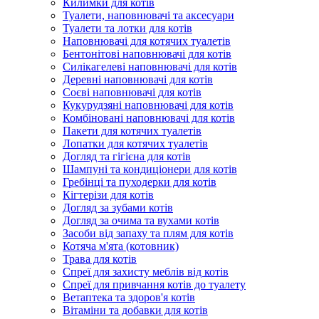
Килимки для котів
Туалети, наповнювачі та аксесуари
Туалети та лотки для котів
Наповнювачі для котячих туалетів
Бентонітові наповнювачі для котів
Силікагелеві наповнювачі для котів
Деревні наповнювачі для котів
Соєві наповнювачі для котів
Кукурудзяні наповнювачі для котів
Комбіновані наповнювачі для котів
Пакети для котячих туалетів
Лопатки для котячих туалетів
Догляд та гігієна для котів
Шампуні та кондиціонери для котів
Гребінці та пуходерки для котів
Кігтерізи для котів
Догляд за зубами котів
Догляд за очима та вухами котів
Засоби від запаху та плям для котів
Котяча м'ята (котовник)
Трава для котів
Спреї для захисту меблів від котів
Спреї для привчання котів до туалету
Ветаптека та здоров'я котів
Вітаміни та добавки для котів