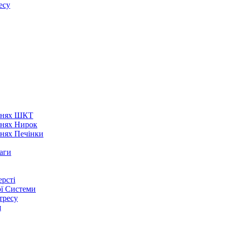
есу
аннях ШКТ
ннях Нирок
ннях Печінки
аги
рсті
ої Системи
тресу
я