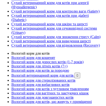
Сухий ветеринарний корм для котів при алергії
(Hypoallergenic)
Сухий ветеринарний корм для контролю ваги (Satiety)
Сухий ветеринарний корм для котів при діабеті
(Diabetic)
Сухий ветеринарний корм для шкіри та шерсті
Сухий ветеринарний корм для сечовивідної системи
(Urinary)
Сухий ветеринарний корм для зниження стресу (Calm)
Сухий ветеринарний корм для виведення шерсті
Сухий ветеринарний корм для відновлення (Recovery)
Вологий корм для котів
Вологий корм для кошенят
Вологий корм для дорослих котів (1-7 років)
Вологий корм для літніх котів (7+)
Вологий корм для котів за породою
Вологий ветеринарний корм для котів

Вологий корм для стерилізованих котів
Вологий корм для вибагливих котів
Вологий корм для котів з чутливим травленням
Вологий корм для вагітних та лактуючих кішок
Вологий корм для довгошерстих котів
Вологий корм для котів, що живуть у приміщенні