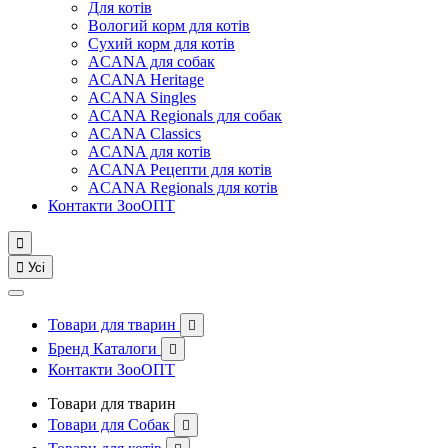
Для котів
Вологий корм для котів
Сухий корм для котів
ACANA для собак
ACANA Heritage
ACANA Singles
ACANA Regionals для собак
ACANA Classics
ACANA для котів
ACANA Рецепти для котів
ACANA Regionals для котів
Контакти ЗооОПТ


Усі
Товари для тварин

Бренд Каталоги

Контакти ЗооОПТ
Товари для тварин
Товари для Собак
