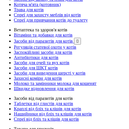
Котяча м'ята (котовник)
Трава для котів
Спреї для захисту меблів від котів
Спреї для привчання котів до туалету
Ветаптека та здоров'я котів
Вітаміни та добавки для котів
Засоби від паразитів для котів

Регуляція статевої охоти у котів
Заспокійливі засоби для котів
Антибіотики для котів
Засоби для очей та вух котів
Засоби для ШКТ котів
Засоби для виведення шерсті у котів
Захисні коміри для котів
Молоко та замінники молока для кошенят
Швидке відновлення для котів
Засоби від паразитів для котів
Таблетки від глистів для котів
Краплі від бліх та кліщів для котів
Нашийники від бліх та кліщів для котів
Спреї від бліх та кліщів для котів
Товари для гризунів