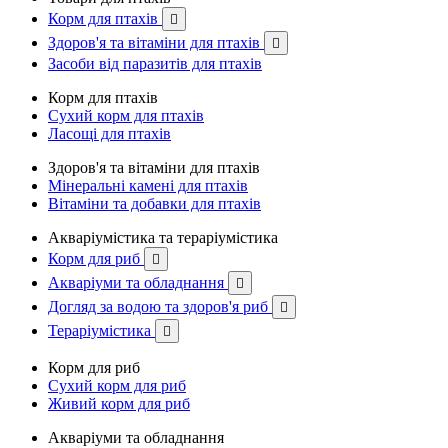
Корм для птахів

Здоров'я та вітаміни для птахів

Засоби від паразитів для птахів
Корм для птахів
Сухий корм для птахів
Ласощі для птахів
Здоров'я та вітаміни для птахів
Мінеральні камені для птахів
Вітаміни та добавки для птахів
Акваріумістика та тераріумістика
Корм для риб

Акваріуми та обладнання

Догляд за водою та здоров'я риб

Тераріумістика

Корм для риб
Сухий корм для риб
Живий корм для риб
Акваріуми та обладнання