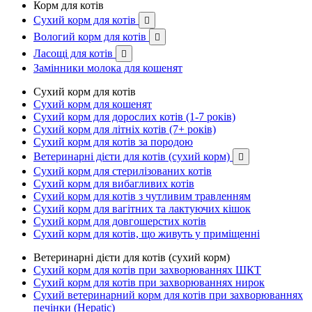
Корм для котів
Сухий корм для котів

Вологий корм для котів

Ласощі для котів

Замінники молока для кошенят
Сухий корм для котів
Сухий корм для кошенят
Сухий корм для дорослих котів (1-7 років)
Сухий корм для літніх котів (7+ років)
Сухий корм для котів за породою
Ветеринарні дієти для котів (сухий корм)

Сухий корм для стерилізованих котів
Сухий корм для вибагливих котів
Сухий корм для котів з чутливим травленням
Сухий корм для вагітних та лактуючих кішок
Сухий корм для довгошерстих котів
Сухий корм для котів, що живуть у приміщенні
Ветеринарні дієти для котів (сухий корм)
Сухий корм для котів при захворюваннях ШКТ
Сухий корм для котів при захворюваннях нирок
Сухий ветеринарний корм для котів при захворюваннях
печінки (Hepatic)