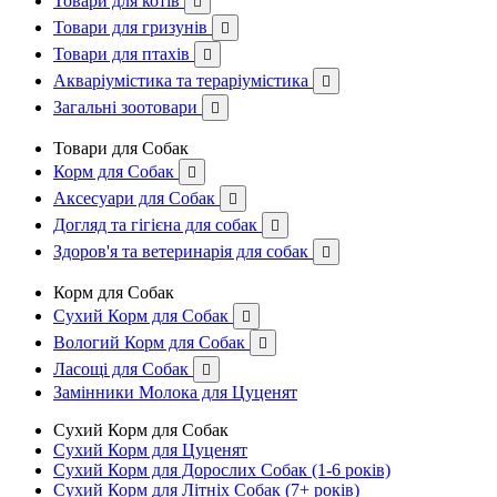
Товари для котів

Товари для гризунів

Товари для птахів

Акваріумістика та тераріумістика

Загальні зоотовари

Товари для Собак
Корм для Собак

Аксесуари для Собак

Догляд та гігієна для собак

Здоров'я та ветеринарія для собак

Корм для Собак
Сухий Корм для Собак

Вологий Корм для Собак

Ласощі для Собак

Замінники Молока для Цуценят
Сухий Корм для Собак
Сухий Корм для Цуценят
Сухий Корм для Дорослих Собак (1-6 років)
Сухий Корм для Літніх Собак (7+ років)