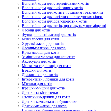
Вологий корм для стерилізованих котів
Вологий корм для вибагливих котів
Вологий корм для котів з чутливим травленням
Вологий корм для вагітних та лактуючих кішок
Вологий корм для довгошерстих котів
Вологий корм для котів, що живуть у приміщенні
Ласощі для котів
Функціональні ласощі для котів
М'які ласощі для котів
Хрусткі ласощі для котів
Ласощі-палички для котів
Крем-ласощі для котів
Замінники молока для кошенят
Аксесуари для котів
Миски та годівниці для котів
Іграшки для котів
Дражнилки для котів
Інтерактивні іграшки для котів
М'ячики для котів
Іграшки-мишки для котів
Дряпки та кігтеточки
Стовпчики-дряпки для котів
Дряпки-комплекси та будиночки
Дряпки-лежанки для котів
Переноски, будиночки та лежанки для котів