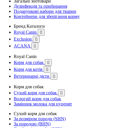
Загальні зоотовари
Дезінфекція та прибирання
Подарункові набори для тварин
Контейнери для зберігання корму
Бренд Каталоги
Royal Canin

Exclusion

ACANA

Royal Canin
Корм для собак

Корм для котів

Ветеринарні дієти

Корм для собак
Сухий корм для собак

Вологий корм для собак
Замінник молока для цуценят
Сухий корм для собак
За розміром породи (SHN)
За породою (BHN)