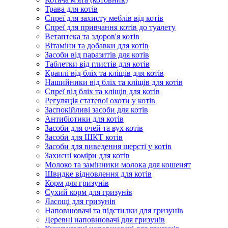
Трава для котів
Спреї для захисту меблів від котів
Спреї для привчання котів до туалету
Ветаптека та здоров'я котів
Вітаміни та добавки для котів
Засоби від паразитів для котів
Таблетки від глистів для котів
Краплі від бліх та кліщів для котів
Нашийники від бліх та кліщів для котів
Спреї від бліх та кліщів для котів
Регуляція статевої охоти у котів
Заспокійливі засоби для котів
Антибіотики для котів
Засоби для очей та вух котів
Засоби для ШКТ котів
Засоби для виведення шерсті у котів
Захисні коміри для котів
Молоко та замінники молока для кошенят
Швидке відновлення для котів
Корм для гризунів
Сухий корм для гризунів
Ласощі для гризунів
Наповнювачі та підстилки для гризунів
Деревні наповнювачі для гризунів