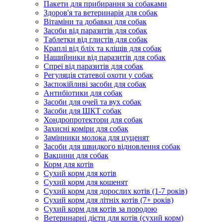
Пакети для прибирання за собаками
Здоров'я та ветеринарія для собак
Вітаміни та добавки для собак
Засоби від паразитів для собак
Таблетки від глистів для собак
Краплі від бліх та кліщів для собак
Нашийники від паразитів для собак
Спреї від паразитів для собак
Регуляція статевої охоти у собак
Заспокійливі засоби для собак
Антибіотики для собак
Засоби для очей та вух собак
Засоби для ШКТ собак
Хондропротектори для собак
Захисні коміри для собак
Замінники молока для цуценят
Засоби для швидкого відновлення собак
Вакцини для собак
Корм для котів
Сухий корм для котів
Сухий корм для кошенят
Сухий корм для дорослих котів (1-7 років)
Сухий корм для літніх котів (7+ років)
Сухий корм для котів за породою
Ветеринарні дієти для котів (сухий корм)