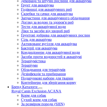
Декорації та штучні рослини для акваріума
Ґрунт для акваріума
Годівниці для акваріумних риб
Скребки та сачки для акваріума
Запчастини для акваріумного обладнання
Догляд за водою та здоров'я риб
Тести для акваріумної води
Ліки та засоби від хвороб риб
Ґрунтові добрива для акваріумних рослин
Сіль для акваріума
Активоване вугілля для акваріума
Бактерії для акваріума
Кондиціонери для акваріумної води
Засоби проти водоростей в акваріумі
Тераріумістика
Тераріуми
Обладнання для тераріумів
Дезінфекція та прибирання
Подарункові набори для тварин
Контейнери для зберігання корму
Бренд Каталоги
Royal Canin
Exclusion
ACANA
Корм для собак
Сухий корм для собак
За розміром породи (SHN)