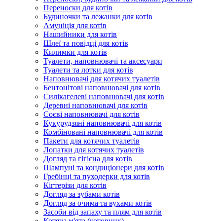
Переноски для котів
Будиночки та лежанки для котів
Амуніція для котів
Нашийники для котів
Шлеї та повідці для котів
Килимки для котів
Туалети, наповнювачі та аксесуари
Туалети та лотки для котів
Наповнювачі для котячих туалетів
Бентонітові наповнювачі для котів
Силікагелеві наповнювачі для котів
Деревні наповнювачі для котів
Соєві наповнювачі для котів
Кукурудзяні наповнювачі для котів
Комбіновані наповнювачі для котів
Пакети для котячих туалетів
Лопатки для котячих туалетів
Догляд та гігієна для котів
Шампуні та кондиціонери для котів
Гребінці та пуходерки для котів
Кігтерізи для котів
Догляд за зубами котів
Догляд за очима та вухами котів
Засоби від запаху та плям для котів
Котяча м'ята (котовник)