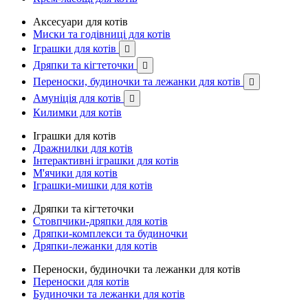
Аксесуари для котів
Миски та годівниці для котів
Іграшки для котів

Дряпки та кігтеточки

Переноски, будиночки та лежанки для котів

Амуніція для котів

Килимки для котів
Іграшки для котів
Дражнилки для котів
Інтерактивні іграшки для котів
М'ячики для котів
Іграшки-мишки для котів
Дряпки та кігтеточки
Стовпчики-дряпки для котів
Дряпки-комплекси та будиночки
Дряпки-лежанки для котів
Переноски, будиночки та лежанки для котів
Переноски для котів
Будиночки та лежанки для котів