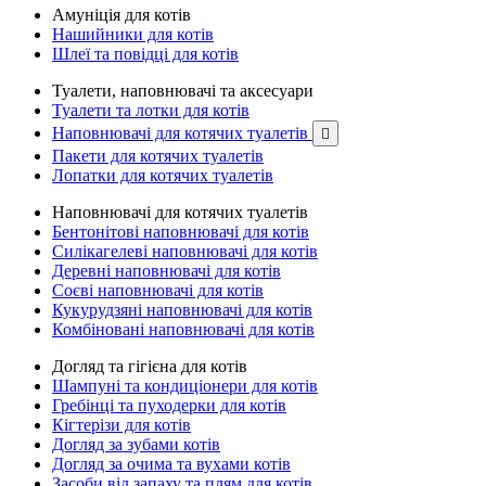
Амуніція для котів
Нашийники для котів
Шлеї та повідці для котів
Туалети, наповнювачі та аксесуари
Туалети та лотки для котів
Наповнювачі для котячих туалетів

Пакети для котячих туалетів
Лопатки для котячих туалетів
Наповнювачі для котячих туалетів
Бентонітові наповнювачі для котів
Силікагелеві наповнювачі для котів
Деревні наповнювачі для котів
Соєві наповнювачі для котів
Кукурудзяні наповнювачі для котів
Комбіновані наповнювачі для котів
Догляд та гігієна для котів
Шампуні та кондиціонери для котів
Гребінці та пуходерки для котів
Кігтерізи для котів
Догляд за зубами котів
Догляд за очима та вухами котів
Засоби від запаху та плям для котів