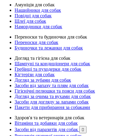
Амуніція для собак
Нашийники для собак
Повідці для собак
Шлеї для собак
Намордники для собак
Переноски та будиночки для собак
Переноски для собак
Будиночки та лежанки для собак
Догляд та гігієна для собак
Шампуні та кондиціонери для собак
Гребінці та пуходерки для собак
Кігтерізи для собак
Догляд за зубами для собак
Засоби від запаху та плям для собак
Гігієнічні пелюшки та пояси для собак
Догляд за очима та вухами для собак
Засоби для догляду за лапами собак
Пакети для прибирання за собаками
Здоров'я та ветеринарія для собак
Вітаміни та добавки для собак
Засоби від паразитів для собак

Регуляція статевої охоти у собак