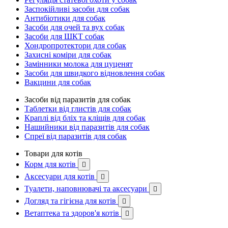
Заспокійливі засоби для собак
Антибіотики для собак
Засоби для очей та вух собак
Засоби для ШКТ собак
Хондропротектори для собак
Захисні коміри для собак
Замінники молока для цуценят
Засоби для швидкого відновлення собак
Вакцини для собак
Засоби від паразитів для собак
Таблетки від глистів для собак
Краплі від бліх та кліщів для собак
Нашийники від паразитів для собак
Спреї від паразитів для собак
Товари для котів
Корм для котів

Аксесуари для котів

Туалети, наповнювачі та аксесуари

Догляд та гігієна для котів

Ветаптека та здоров'я котів
