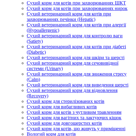
Сухий корм для котів при захворюваннях ШКТ
Сухий корм для котів при захворюваннях нирок
Сухий ветеринарний корм для котів при
захворюваннях печінки (Hepatic)
Сухий ветеринарний корм для котів при алергії
(Hypoallergenic)
Сухий ветеринарний корм для контролю ваги
(Satiety)
Сухий ветеринарний корм для котів при діабеті
(Diabetic)
Сухий ветеринарний корм для шкіри та шерсті
Сухий ветеринарний корм для сечовивідної
системи (Urinary)
Сухий ветеринарний корм для зниження стресу
(Calm)
Сухий ветеринарний корм для виведення шерсті
Сухий ветеринарний корм для відновлення
(Recovery)
Сухий корм для стерилізованих котів
Сухий корм для вибагливих котів
Сухий корм для котів з чутливим травленням
Сухий корм для вагітних та лактуючих кішок
Сухий корм для довгошерстих котів
Сухий корм для котів, що живуть у приміщенні
Вологий корм для котів