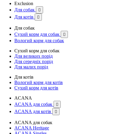
Exclusion
Для собак

Для котів

Для собак
Сухий корм для собак

Вологий корм для собак
Сухий корм для собак
Для великих порід
Для середніх порід
Для малих порід
Для котів
Вологий корм для котів
Сухий корм для котів
ACANA
ACANA для собак

ACANA для котів

ACANA для собак
ACANA Heritage
ACANA Singles