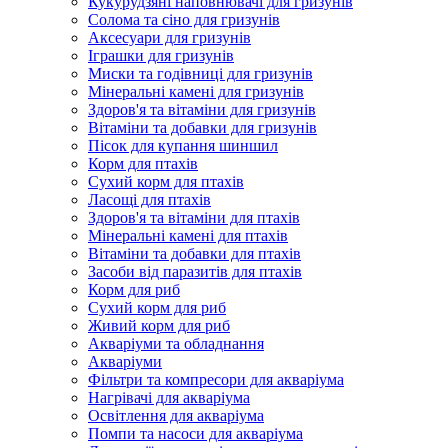
Кукурудзяні наповнювачі для гризунів
Солома та сіно для гризунів
Аксесуари для гризунів
Іграшки для гризунів
Миски та годівниці для гризунів
Мінеральні камені для гризунів
Здоров'я та вітаміни для гризунів
Вітаміни та добавки для гризунів
Пісок для купання шиншил
Корм для птахів
Сухий корм для птахів
Ласощі для птахів
Здоров'я та вітаміни для птахів
Мінеральні камені для птахів
Вітаміни та добавки для птахів
Засоби від паразитів для птахів
Корм для риб
Сухий корм для риб
Живий корм для риб
Акваріуми та обладнання
Акваріуми
Фільтри та компресори для акваріума
Нагрівачі для акваріума
Освітлення для акваріума
Помпи та насоси для акваріума