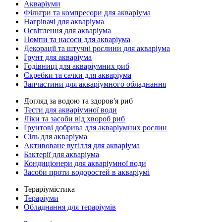
Акваріуми
Фільтри та компресори для акваріума
Нагрівачі для акваріума
Освітлення для акваріума
Помпи та насоси для акваріума
Декорації та штучні рослини для акваріума
Ґрунт для акваріума
Годівниці для акваріумних риб
Скребки та сачки для акваріума
Запчастини для акваріумного обладнання
Догляд за водою та здоров'я риб
Тести для акваріумної води
Ліки та засоби від хвороб риб
Ґрунтові добрива для акваріумних рослин
Сіль для акваріума
Активоване вугілля для акваріума
Бактерії для акваріума
Кондиціонери для акваріумної води
Засоби проти водоростей в акваріумі
Тераріумістика
Тераріуми
Обладнання для тераріумів