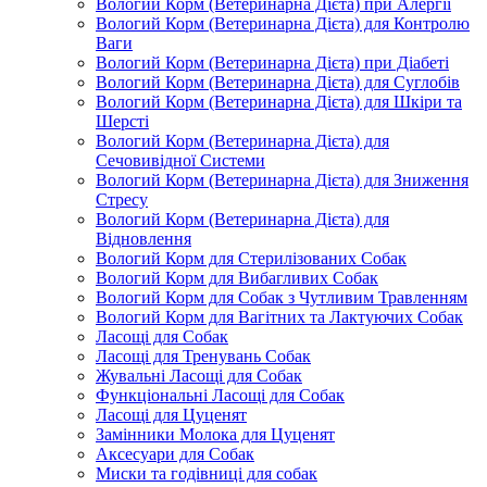
Вологий Корм (Ветеринарна Дієта) при Алергії
Вологий Корм (Ветеринарна Дієта) для Контролю
Ваги
Вологий Корм (Ветеринарна Дієта) при Діабеті
Вологий Корм (Ветеринарна Дієта) для Суглобів
Вологий Корм (Ветеринарна Дієта) для Шкіри та
Шерсті
Вологий Корм (Ветеринарна Дієта) для
Сечовивідної Системи
Вологий Корм (Ветеринарна Дієта) для Зниження
Стресу
Вологий Корм (Ветеринарна Дієта) для
Відновлення
Вологий Корм для Стерилізованих Собак
Вологий Корм для Вибагливих Собак
Вологий Корм для Собак з Чутливим Травленням
Вологий Корм для Вагітних та Лактуючих Собак
Ласощі для Собак
Ласощі для Тренувань Собак
Жувальні Ласощі для Собак
Функціональні Ласощі для Собак
Ласощі для Цуценят
Замінники Молока для Цуценят
Аксесуари для Собак
Миски та годівниці для собак