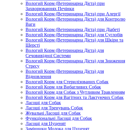
Вологий Корм (Ветеринарна Дієта) при
Захворюваннях Печінки
Вологий Корм (Ветеринарна Дієта) при Алергії
Вологий Корм (Ветеринарна Дієта) для Контролю
Ваги
Вологий Корм (Ветеринарна Дієта) при Діабеті
Вологий Корм (Ветеринарна Дієта) для Суглобів
Вологий Корм (Ветеринарна Дієта) для Шкіри та
Шерсті
Вологий Корм (Ветеринарна Дієта) для
Сечовивідної Системи
Вологий Корм (Ветеринарна Дієта) для Зниження
Стресу
Вологий Корм (Ветеринарна Дієта) для
Відновлення
Вологий Корм для Стерилізованих Собак
Вологий Корм для Вибагливих Собак
Вологий Корм для Собак з Чутливим Травленням
Вологий Корм для Вагітних та Лактуючих Собак
Ласощі для Собак
Ласощі для Тренувань Собак
Жувальні Ласощі для Собак
Функціональні Ласощі для Собак
Ласощі для Цуценят
Замінники Молока для Цуценят