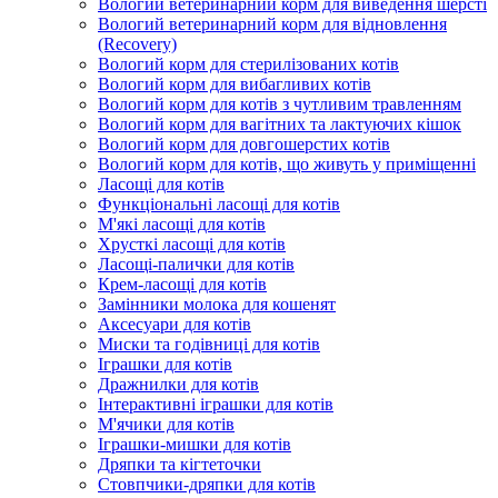
Вологий ветеринарний корм для виведення шерсті
Вологий ветеринарний корм для відновлення
(Recovery)
Вологий корм для стерилізованих котів
Вологий корм для вибагливих котів
Вологий корм для котів з чутливим травленням
Вологий корм для вагітних та лактуючих кішок
Вологий корм для довгошерстих котів
Вологий корм для котів, що живуть у приміщенні
Ласощі для котів
Функціональні ласощі для котів
М'які ласощі для котів
Хрусткі ласощі для котів
Ласощі-палички для котів
Крем-ласощі для котів
Замінники молока для кошенят
Аксесуари для котів
Миски та годівниці для котів
Іграшки для котів
Дражнилки для котів
Інтерактивні іграшки для котів
М'ячики для котів
Іграшки-мишки для котів
Дряпки та кігтеточки
Стовпчики-дряпки для котів