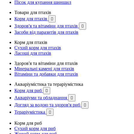
Пісок для купання шиншил
Товари для птахів
Корм для птахів

Здоров'я та вітаміни для птахів

Засоби від паразитів для птахів
Корм для птахів
Сухий корм для птахів
Ласощі для птахів
Здоров'я та вітаміни для птахів
Мінеральні камені для птахів
Вітаміни та добавки для птахів
Акваріумістика та тераріумістика
Корм для риб

Акваріуми та обладнання

Догляд за водою та здоров'я риб

Тераріумістика

Корм для риб
Сухий корм для риб
Живий корм для риб