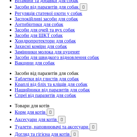
Вітаміни та добавки для собак
Засоби від паразитів для собак

Регуляція статевої охоти у собак
Заспокійливі засоби для собак
Антибіотики для собак
Засоби для очей та вух собак
Засоби для ШКТ собак
Хондропротектори для собак
Захисні коміри для собак
Замінники молока для цуценят
Засоби для швидкого відновлення собак
Вакцини для собак
Засоби від паразитів для собак
Таблетки від глистів для собак
Краплі від бліх та кліщів для собак
Нашийники від паразитів для собак
Спреї від паразитів для собак
Товари для котів
Корм для котів

Аксесуари для котів

Туалети, наповнювачі та аксесуари

Догляд та гігієна для котів
