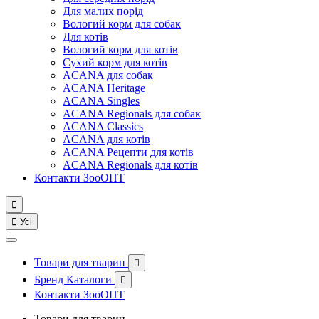
Для малих порід
Вологий корм для собак
Для котів
Вологий корм для котів
Сухий корм для котів
ACANA для собак
ACANA Heritage
ACANA Singles
ACANA Regionals для собак
ACANA Classics
ACANA для котів
ACANA Рецепти для котів
ACANA Regionals для котів
Контакти ЗооОПТ


Усі
Товари для тварин

Бренд Каталоги

Контакти ЗооОПТ
Товари для тварин