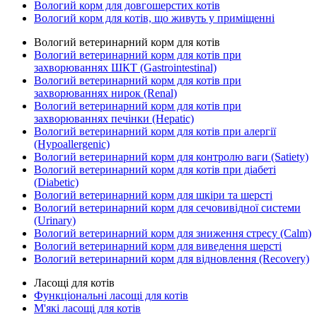
Вологий корм для довгошерстих котів
Вологий корм для котів, що живуть у приміщенні
Вологий ветеринарний корм для котів
Вологий ветеринарний корм для котів при
захворюваннях ШКТ (Gastrointestinal)
Вологий ветеринарний корм для котів при
захворюваннях нирок (Renal)
Вологий ветеринарний корм для котів при
захворюваннях печінки (Hepatic)
Вологий ветеринарний корм для котів при алергії
(Hypoallergenic)
Вологий ветеринарний корм для контролю ваги (Satiety)
Вологий ветеринарний корм для котів при діабеті
(Diabetic)
Вологий ветеринарний корм для шкіри та шерсті
Вологий ветеринарний корм для сечовивідної системи
(Urinary)
Вологий ветеринарний корм для зниження стресу (Calm)
Вологий ветеринарний корм для виведення шерсті
Вологий ветеринарний корм для відновлення (Recovery)
Ласощі для котів
Функціональні ласощі для котів
М'які ласощі для котів