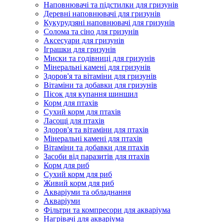
Наповнювачі та підстилки для гризунів
Деревні наповнювачі для гризунів
Кукурудзяні наповнювачі для гризунів
Солома та сіно для гризунів
Аксесуари для гризунів
Іграшки для гризунів
Миски та годівниці для гризунів
Мінеральні камені для гризунів
Здоров'я та вітаміни для гризунів
Вітаміни та добавки для гризунів
Пісок для купання шиншил
Корм для птахів
Сухий корм для птахів
Ласощі для птахів
Здоров'я та вітаміни для птахів
Мінеральні камені для птахів
Вітаміни та добавки для птахів
Засоби від паразитів для птахів
Корм для риб
Сухий корм для риб
Живий корм для риб
Акваріуми та обладнання
Акваріуми
Фільтри та компресори для акваріума
Нагрівачі для акваріума