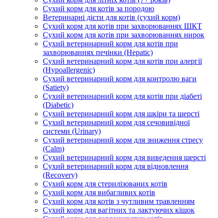
Сухий корм для котів за породою
Ветеринарні дієти для котів (сухий корм)
Сухий корм для котів при захворюваннях ШКТ
Сухий корм для котів при захворюваннях нирок
Сухий ветеринарний корм для котів при
захворюваннях печінки (Hepatic)
Сухий ветеринарний корм для котів при алергії
(Hypoallergenic)
Сухий ветеринарний корм для контролю ваги
(Satiety)
Сухий ветеринарний корм для котів при діабеті
(Diabetic)
Сухий ветеринарний корм для шкіри та шерсті
Сухий ветеринарний корм для сечовивідної
системи (Urinary)
Сухий ветеринарний корм для зниження стресу
(Calm)
Сухий ветеринарний корм для виведення шерсті
Сухий ветеринарний корм для відновлення
(Recovery)
Сухий корм для стерилізованих котів
Сухий корм для вибагливих котів
Сухий корм для котів з чутливим травленням
Сухий корм для вагітних та лактуючих кішок