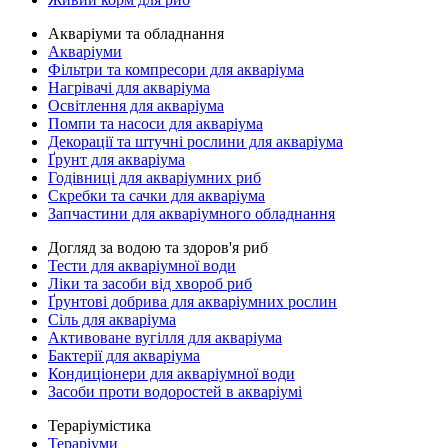
Акваріуми та обладнання
Акваріуми
Фільтри та компресори для акваріума
Нагрівачі для акваріума
Освітлення для акваріума
Помпи та насоси для акваріума
Декорації та штучні рослини для акваріума
Ґрунт для акваріума
Годівниці для акваріумних риб
Скребки та сачки для акваріума
Запчастини для акваріумного обладнання
Догляд за водою та здоров'я риб
Тести для акваріумної води
Ліки та засоби від хвороб риб
Ґрунтові добрива для акваріумних рослин
Сіль для акваріума
Активоване вугілля для акваріума
Бактерії для акваріума
Кондиціонери для акваріумної води
Засоби проти водоростей в акваріумі
Тераріумістика
Тераріуми