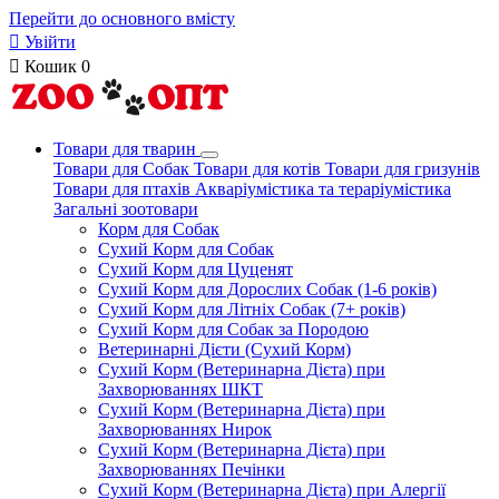
Перейти до основного вмісту

Увійти

Кошик
0
Товари для тварин
Товари для Собак
Товари для котів
Товари для гризунів
Товари для птахів
Акваріумістика та тераріумістика
Загальні зоотовари
Корм для Собак
Сухий Корм для Собак
Сухий Корм для Цуценят
Сухий Корм для Дорослих Собак (1-6 років)
Сухий Корм для Літніх Собак (7+ років)
Сухий Корм для Собак за Породою
Ветеринарні Дієти (Сухий Корм)
Сухий Корм (Ветеринарна Дієта) при
Захворюваннях ШКТ
Сухий Корм (Ветеринарна Дієта) при
Захворюваннях Нирок
Сухий Корм (Ветеринарна Дієта) при
Захворюваннях Печінки
Сухий Корм (Ветеринарна Дієта) при Алергії