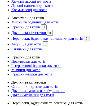
Хрусткі ласощі для котів
Ласощі-палички для котів
Крем-ласощі для котів
Аксесуари для котів
Миски та годівниці для котів
Іграшки для котів

Дряпки та кігтеточки

Переноски, будиночки та лежанки для котів

Амуніція для котів

Килимки для котів
Іграшки для котів
Дражнилки для котів
Інтерактивні іграшки для котів
М'ячики для котів
Іграшки-мишки для котів
Дряпки та кігтеточки
Стовпчики-дряпки для котів
Дряпки-комплекси та будиночки
Дряпки-лежанки для котів
Переноски, будиночки та лежанки для котів