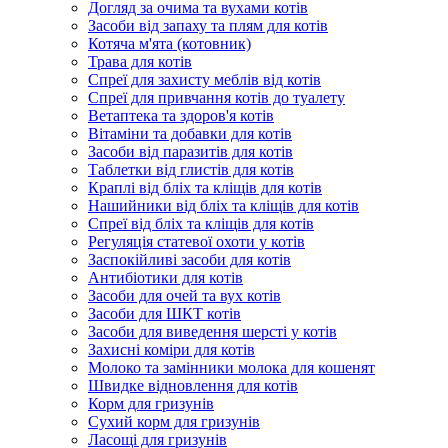
Догляд за очима та вухами котів
Засоби від запаху та плям для котів
Котяча м'ята (котовник)
Трава для котів
Спреї для захисту меблів від котів
Спреї для привчання котів до туалету
Ветаптека та здоров'я котів
Вітаміни та добавки для котів
Засоби від паразитів для котів
Таблетки від глистів для котів
Краплі від бліх та кліщів для котів
Нашийники від бліх та кліщів для котів
Спреї від бліх та кліщів для котів
Регуляція статевої охоти у котів
Заспокійливі засоби для котів
Антибіотики для котів
Засоби для очей та вух котів
Засоби для ШКТ котів
Засоби для виведення шерсті у котів
Захисні коміри для котів
Молоко та замінники молока для кошенят
Швидке відновлення для котів
Корм для гризунів
Сухий корм для гризунів
Ласощі для гризунів