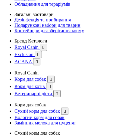
Обладнання для тераріумів
Загальні зоотовари
Дезінфекція та прибирання
Подарункові набори для тварин
Контейнери для зберігання корму
Бренд Каталоги
Royal Canin

Exclusion

ACANA

Royal Canin
Корм для собак

Корм для котів

Ветеринарні дієти

Корм для собак
Сухий корм для собак

Вологий корм для собак
Замінник молока для цуценят
Сухий корм для собак