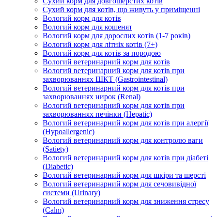
Сухий корм для довгошерстих котів
Сухий корм для котів, що живуть у приміщенні
Вологий корм для котів
Вологий корм для кошенят
Вологий корм для дорослих котів (1-7 років)
Вологий корм для літніх котів (7+)
Вологий корм для котів за породою
Вологий ветеринарний корм для котів
Вологий ветеринарний корм для котів при
захворюваннях ШКТ (Gastrointestinal)
Вологий ветеринарний корм для котів при
захворюваннях нирок (Renal)
Вологий ветеринарний корм для котів при
захворюваннях печінки (Hepatic)
Вологий ветеринарний корм для котів при алергії
(Hypoallergenic)
Вологий ветеринарний корм для контролю ваги
(Satiety)
Вологий ветеринарний корм для котів при діабеті
(Diabetic)
Вологий ветеринарний корм для шкіри та шерсті
Вологий ветеринарний корм для сечовивідної
системи (Urinary)
Вологий ветеринарний корм для зниження стресу
(Calm)