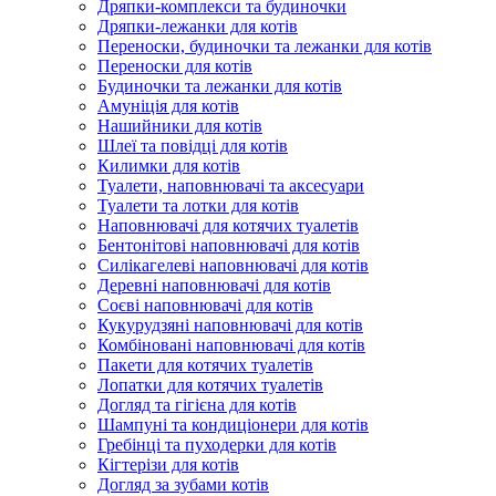
Дряпки-комплекси та будиночки
Дряпки-лежанки для котів
Переноски, будиночки та лежанки для котів
Переноски для котів
Будиночки та лежанки для котів
Амуніція для котів
Нашийники для котів
Шлеї та повідці для котів
Килимки для котів
Туалети, наповнювачі та аксесуари
Туалети та лотки для котів
Наповнювачі для котячих туалетів
Бентонітові наповнювачі для котів
Силікагелеві наповнювачі для котів
Деревні наповнювачі для котів
Соєві наповнювачі для котів
Кукурудзяні наповнювачі для котів
Комбіновані наповнювачі для котів
Пакети для котячих туалетів
Лопатки для котячих туалетів
Догляд та гігієна для котів
Шампуні та кондиціонери для котів
Гребінці та пуходерки для котів
Кігтерізи для котів
Догляд за зубами котів