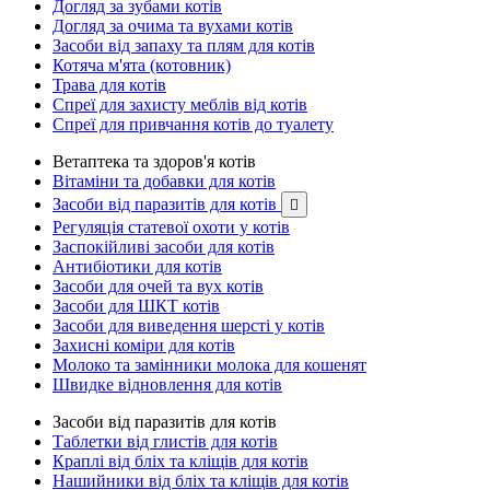
Догляд за зубами котів
Догляд за очима та вухами котів
Засоби від запаху та плям для котів
Котяча м'ята (котовник)
Трава для котів
Спреї для захисту меблів від котів
Спреї для привчання котів до туалету
Ветаптека та здоров'я котів
Вітаміни та добавки для котів
Засоби від паразитів для котів

Регуляція статевої охоти у котів
Заспокійливі засоби для котів
Антибіотики для котів
Засоби для очей та вух котів
Засоби для ШКТ котів
Засоби для виведення шерсті у котів
Захисні коміри для котів
Молоко та замінники молока для кошенят
Швидке відновлення для котів
Засоби від паразитів для котів
Таблетки від глистів для котів
Краплі від бліх та кліщів для котів
Нашийники від бліх та кліщів для котів