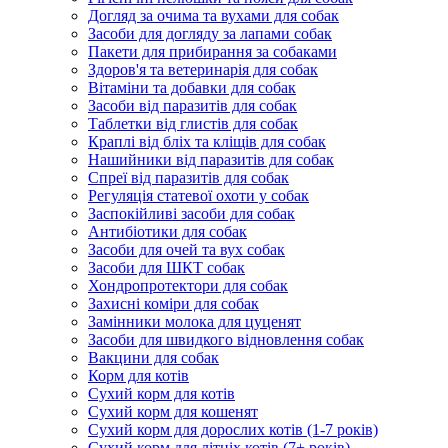
Догляд за очима та вухами для собак
Засоби для догляду за лапами собак
Пакети для прибирання за собаками
Здоров'я та ветеринарія для собак
Вітаміни та добавки для собак
Засоби від паразитів для собак
Таблетки від глистів для собак
Краплі від бліх та кліщів для собак
Нашийники від паразитів для собак
Спреї від паразитів для собак
Регуляція статевої охоти у собак
Заспокійливі засоби для собак
Антибіотики для собак
Засоби для очей та вух собак
Засоби для ШКТ собак
Хондропротектори для собак
Захисні коміри для собак
Замінники молока для цуценят
Засоби для швидкого відновлення собак
Вакцини для собак
Корм для котів
Сухий корм для котів
Сухий корм для кошенят
Сухий корм для дорослих котів (1-7 років)
Сухий корм для літніх котів (7+ років)