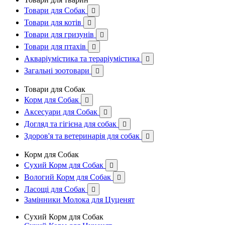
Товари для Собак

Товари для котів

Товари для гризунів

Товари для птахів

Акваріумістика та тераріумістика

Загальні зоотовари

Товари для Собак
Корм для Собак

Аксесуари для Собак

Догляд та гігієна для собак

Здоров'я та ветеринарія для собак

Корм для Собак
Сухий Корм для Собак

Вологий Корм для Собак

Ласощі для Собак

Замінники Молока для Цуценят
Сухий Корм для Собак