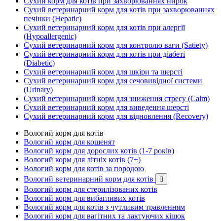
Сухий корм для котів при захворюваннях нирок
Сухий ветеринарний корм для котів при захворюваннях
печінки (Hepatic)
Сухий ветеринарний корм для котів при алергії
(Hypoallergenic)
Сухий ветеринарний корм для контролю ваги (Satiety)
Сухий ветеринарний корм для котів при діабеті
(Diabetic)
Сухий ветеринарний корм для шкіри та шерсті
Сухий ветеринарний корм для сечовивідної системи
(Urinary)
Сухий ветеринарний корм для зниження стресу (Calm)
Сухий ветеринарний корм для виведення шерсті
Сухий ветеринарний корм для відновлення (Recovery)
Вологий корм для котів
Вологий корм для кошенят
Вологий корм для дорослих котів (1-7 років)
Вологий корм для літніх котів (7+)
Вологий корм для котів за породою
Вологий ветеринарний корм для котів

Вологий корм для стерилізованих котів
Вологий корм для вибагливих котів
Вологий корм для котів з чутливим травленням
Вологий корм для вагітних та лактуючих кішок