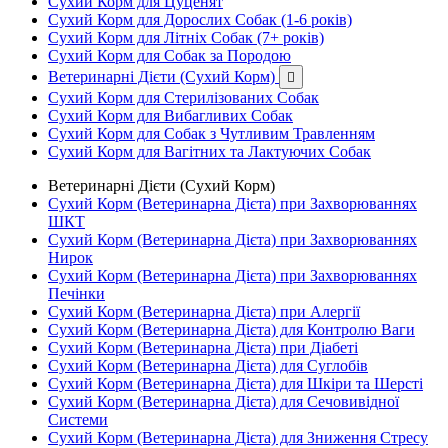
Сухий Корм для Цуценят
Сухий Корм для Дорослих Собак (1-6 років)
Сухий Корм для Літніх Собак (7+ років)
Сухий Корм для Собак за Породою
Ветеринарні Дієти (Сухий Корм)

Сухий Корм для Стерилізованих Собак
Сухий Корм для Вибагливих Собак
Сухий Корм для Собак з Чутливим Травленням
Сухий Корм для Вагітних та Лактуючих Собак
Ветеринарні Дієти (Сухий Корм)
Сухий Корм (Ветеринарна Дієта) при Захворюваннях
ШКТ
Сухий Корм (Ветеринарна Дієта) при Захворюваннях
Нирок
Сухий Корм (Ветеринарна Дієта) при Захворюваннях
Печінки
Сухий Корм (Ветеринарна Дієта) при Алергії
Сухий Корм (Ветеринарна Дієта) для Контролю Ваги
Сухий Корм (Ветеринарна Дієта) при Діабеті
Сухий Корм (Ветеринарна Дієта) для Суглобів
Сухий Корм (Ветеринарна Дієта) для Шкіри та Шерсті
Сухий Корм (Ветеринарна Дієта) для Сечовивідної
Системи
Сухий Корм (Ветеринарна Дієта) для Зниження Стресу