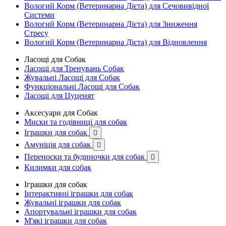
Вологий Корм (Ветеринарна Дієта) для Сечовивідної
Системи
Вологий Корм (Ветеринарна Дієта) для Зниження
Стресу
Вологий Корм (Ветеринарна Дієта) для Відновлення
Ласощі для Собак
Ласощі для Тренувань Собак
Жувальні Ласощі для Собак
Функціональні Ласощі для Собак
Ласощі для Цуценят
Аксесуари для Собак
Миски та годівниці для собак
Іграшки для собак

Амуніція для собак

Переноски та будиночки для собак

Килимки для собак
Іграшки для собак
Інтерактивні іграшки для собак
Жувальні іграшки для собак
Апортувальні іграшки для собак
М'які іграшки для собак