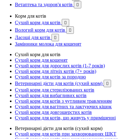
Ветаптека та здоров'я котів

Корм для котів
Сухий корм для котів

Вологий корм для котів

Ласощі для котів

Замінники молока для кошенят
Сухий корм для котів
Сухий корм для кошенят
Сухий корм для дорослих котів (1-7 років)
Сухий корм для літніх котів (7+ років)
Сухий корм для котів за породою
Ветеринарні дієти для котів (сухий корм)

Сухий корм для стерилізованих котів
Сухий корм для вибагливих котів
Сухий корм для котів з чутливим травленням
Сухий корм для вагітних та лактуючих кішок
Сухий корм для довгошерстих котів
Сухий корм для котів, що живуть у приміщенні
Ветеринарні дієти для котів (сухий корм)
Сухий корм для котів при захворюваннях ШКТ