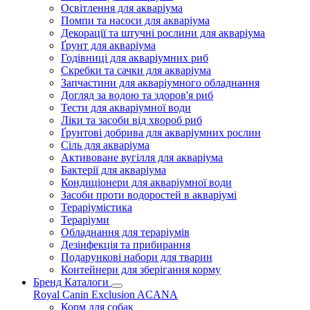
Освітлення для акваріума
Помпи та насоси для акваріума
Декорації та штучні рослини для акваріума
Ґрунт для акваріума
Годівниці для акваріумних риб
Скребки та сачки для акваріума
Запчастини для акваріумного обладнання
Догляд за водою та здоров'я риб
Тести для акваріумної води
Ліки та засоби від хвороб риб
Ґрунтові добрива для акваріумних рослин
Сіль для акваріума
Активоване вугілля для акваріума
Бактерії для акваріума
Кондиціонери для акваріумної води
Засоби проти водоростей в акваріумі
Тераріумістика
Тераріуми
Обладнання для тераріумів
Дезінфекція та прибирання
Подарункові набори для тварин
Контейнери для зберігання корму
Бренд Каталоги
Royal Canin
Exclusion
ACANA
Корм для собак