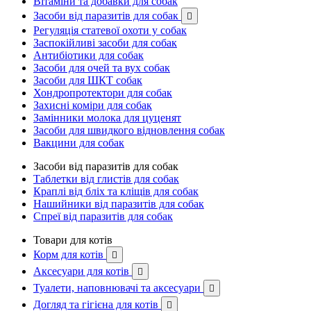
Вітаміни та добавки для собак
Засоби від паразитів для собак

Регуляція статевої охоти у собак
Заспокійливі засоби для собак
Антибіотики для собак
Засоби для очей та вух собак
Засоби для ШКТ собак
Хондропротектори для собак
Захисні коміри для собак
Замінники молока для цуценят
Засоби для швидкого відновлення собак
Вакцини для собак
Засоби від паразитів для собак
Таблетки від глистів для собак
Краплі від бліх та кліщів для собак
Нашийники від паразитів для собак
Спреї від паразитів для собак
Товари для котів
Корм для котів

Аксесуари для котів

Туалети, наповнювачі та аксесуари

Догляд та гігієна для котів
