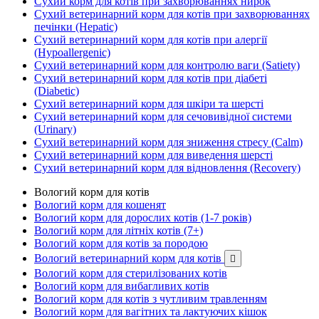
Сухий корм для котів при захворюваннях нирок
Сухий ветеринарний корм для котів при захворюваннях
печінки (Hepatic)
Сухий ветеринарний корм для котів при алергії
(Hypoallergenic)
Сухий ветеринарний корм для контролю ваги (Satiety)
Сухий ветеринарний корм для котів при діабеті
(Diabetic)
Сухий ветеринарний корм для шкіри та шерсті
Сухий ветеринарний корм для сечовивідної системи
(Urinary)
Сухий ветеринарний корм для зниження стресу (Calm)
Сухий ветеринарний корм для виведення шерсті
Сухий ветеринарний корм для відновлення (Recovery)
Вологий корм для котів
Вологий корм для кошенят
Вологий корм для дорослих котів (1-7 років)
Вологий корм для літніх котів (7+)
Вологий корм для котів за породою
Вологий ветеринарний корм для котів

Вологий корм для стерилізованих котів
Вологий корм для вибагливих котів
Вологий корм для котів з чутливим травленням
Вологий корм для вагітних та лактуючих кішок