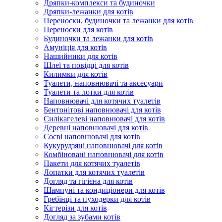
Дряпки-комплекси та будиночки
Дряпки-лежанки для котів
Переноски, будиночки та лежанки для котів
Переноски для котів
Будиночки та лежанки для котів
Амуніція для котів
Нашийники для котів
Шлеї та повідці для котів
Килимки для котів
Туалети, наповнювачі та аксесуари
Туалети та лотки для котів
Наповнювачі для котячих туалетів
Бентонітові наповнювачі для котів
Силікагелеві наповнювачі для котів
Деревні наповнювачі для котів
Соєві наповнювачі для котів
Кукурудзяні наповнювачі для котів
Комбіновані наповнювачі для котів
Пакети для котячих туалетів
Лопатки для котячих туалетів
Догляд та гігієна для котів
Шампуні та кондиціонери для котів
Гребінці та пуходерки для котів
Кігтерізи для котів
Догляд за зубами котів