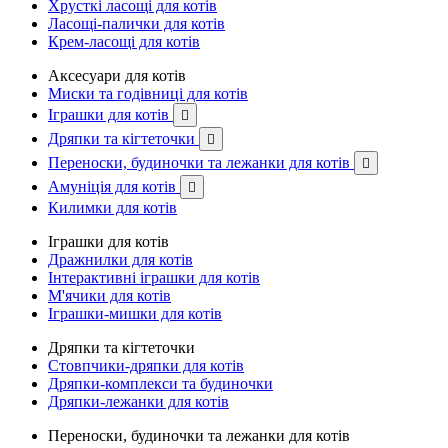
Хрусткі ласощі для котів
Ласощі-палички для котів
Крем-ласощі для котів
Аксесуари для котів
Миски та годівниці для котів
Іграшки для котів

Дряпки та кігтеточки

Переноски, будиночки та лежанки для котів

Амуніція для котів

Килимки для котів
Іграшки для котів
Дражнилки для котів
Інтерактивні іграшки для котів
М'ячики для котів
Іграшки-мишки для котів
Дряпки та кігтеточки
Стовпчики-дряпки для котів
Дряпки-комплекси та будиночки
Дряпки-лежанки для котів
Переноски, будиночки та лежанки для котів