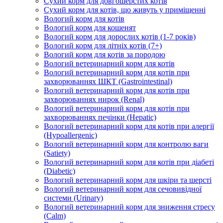
Сухий корм для довгошерстих котів
Сухий корм для котів, що живуть у приміщенні
Вологий корм для котів
Вологий корм для кошенят
Вологий корм для дорослих котів (1-7 років)
Вологий корм для літніх котів (7+)
Вологий корм для котів за породою
Вологий ветеринарний корм для котів
Вологий ветеринарний корм для котів при
захворюваннях ШКТ (Gastrointestinal)
Вологий ветеринарний корм для котів при
захворюваннях нирок (Renal)
Вологий ветеринарний корм для котів при
захворюваннях печінки (Hepatic)
Вологий ветеринарний корм для котів при алергії
(Hypoallergenic)
Вологий ветеринарний корм для контролю ваги
(Satiety)
Вологий ветеринарний корм для котів при діабеті
(Diabetic)
Вологий ветеринарний корм для шкіри та шерсті
Вологий ветеринарний корм для сечовивідної
системи (Urinary)
Вологий ветеринарний корм для зниження стресу
(Calm)