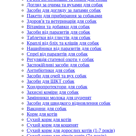
Догляд за очима та вухами для собак
Засоби для догляду за лапами собак
Пакети для прибирання за собаками
Здоров'я та ветеринарія для собак
Вітаміни та добавки для собак
Засоби від паразитів для собак
Таблетки від глистів для собак
Краплі від бліх та кліщів для собак
Нашийники від паразитів для собак
Спреї від паразитів для собак
Регуляція статевої охоти у собак
Заспокійливі засоби для собак
Антибіотики для собак
Засоби для очей та вух собак
Засоби для ШКТ собак
Хондропротектори для собак
Захисні коміри для собак
Замінники молока для цуценят
Засоби для швидкого відновлення собак
Вакцини для собак
Корм для котів
Сухий корм для котів
Сухий корм для кошенят
Сухий корм для дорослих котів (1-7 років)
Сухий корм для літніх котів (7+ років)