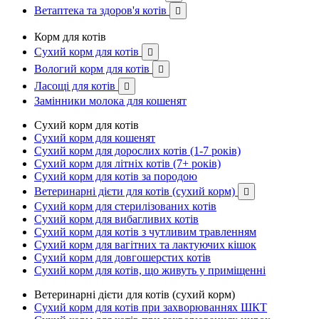
Ветаптека та здоров'я котів

Корм для котів
Сухий корм для котів

Вологий корм для котів

Ласощі для котів

Замінники молока для кошенят
Сухий корм для котів
Сухий корм для кошенят
Сухий корм для дорослих котів (1-7 років)
Сухий корм для літніх котів (7+ років)
Сухий корм для котів за породою
Ветеринарні дієти для котів (сухий корм)

Сухий корм для стерилізованих котів
Сухий корм для вибагливих котів
Сухий корм для котів з чутливим травленням
Сухий корм для вагітних та лактуючих кішок
Сухий корм для довгошерстих котів
Сухий корм для котів, що живуть у приміщенні
Ветеринарні дієти для котів (сухий корм)
Сухий корм для котів при захворюваннях ШКТ