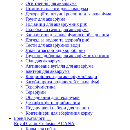
Освітлення для акваріума
Помпи та насоси для акваріума
Декорації та штучні рослини для акваріума
Ґрунт для акваріума
Годівниці для акваріумних риб
Скребки та сачки для акваріума
Запчастини для акваріумного обладнання
Догляд за водою та здоров'я риб
Тести для акваріумної води
Ліки та засоби від хвороб риб
Ґрунтові добрива для акваріумних рослин
Сіль для акваріума
Активоване вугілля для акваріума
Бактерії для акваріума
Кондиціонери для акваріумної води
Засоби проти водоростей в акваріумі
Тераріумістика
Тераріуми
Обладнання для тераріумів
Дезінфекція та прибирання
Подарункові набори для тварин
Контейнери для зберігання корму
Бренд Каталоги
Royal Canin
Exclusion
ACANA
Корм для собак