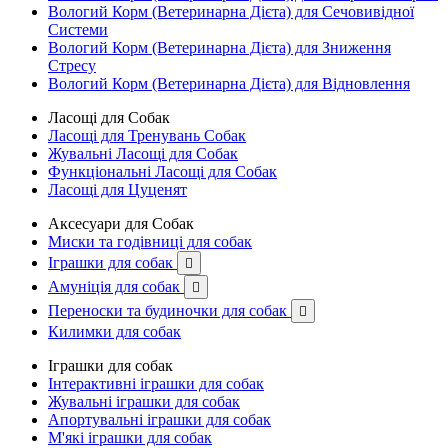
Вологий Корм (Ветеринарна Дієта) для Сечовивідної
Системи
Вологий Корм (Ветеринарна Дієта) для Зниження
Стресу
Вологий Корм (Ветеринарна Дієта) для Відновлення
Ласощі для Собак
Ласощі для Тренувань Собак
Жувальні Ласощі для Собак
Функціональні Ласощі для Собак
Ласощі для Цуценят
Аксесуари для Собак
Миски та годівниці для собак
Іграшки для собак

Амуніція для собак

Переноски та будиночки для собак

Килимки для собак
Іграшки для собак
Інтерактивні іграшки для собак
Жувальні іграшки для собак
Апортувальні іграшки для собак
М'які іграшки для собак