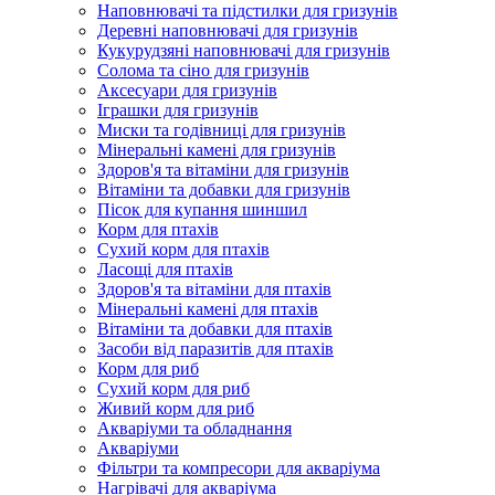
Наповнювачі та підстилки для гризунів
Деревні наповнювачі для гризунів
Кукурудзяні наповнювачі для гризунів
Солома та сіно для гризунів
Аксесуари для гризунів
Іграшки для гризунів
Миски та годівниці для гризунів
Мінеральні камені для гризунів
Здоров'я та вітаміни для гризунів
Вітаміни та добавки для гризунів
Пісок для купання шиншил
Корм для птахів
Сухий корм для птахів
Ласощі для птахів
Здоров'я та вітаміни для птахів
Мінеральні камені для птахів
Вітаміни та добавки для птахів
Засоби від паразитів для птахів
Корм для риб
Сухий корм для риб
Живий корм для риб
Акваріуми та обладнання
Акваріуми
Фільтри та компресори для акваріума
Нагрівачі для акваріума