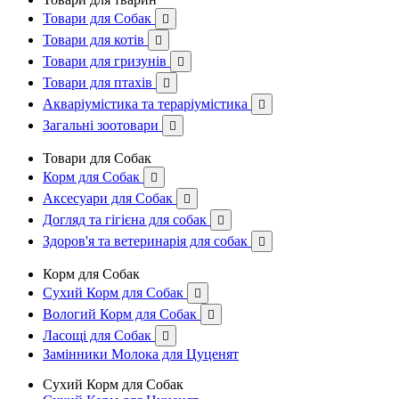
Товари для Собак

Товари для котів

Товари для гризунів

Товари для птахів

Акваріумістика та тераріумістика

Загальні зоотовари

Товари для Собак
Корм для Собак

Аксесуари для Собак

Догляд та гігієна для собак

Здоров'я та ветеринарія для собак

Корм для Собак
Сухий Корм для Собак

Вологий Корм для Собак

Ласощі для Собак

Замінники Молока для Цуценят
Сухий Корм для Собак