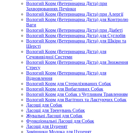
Вологий Корм (Ветеринарна Дієта) при
Захворюваннях Печінки
Вологий Корм (Ветеринарна Дієта) при Алергії
Вологий Корм (Ветеринарна Дієта) для Контролю
Ваги
Вологий Корм (Ветеринарна Дієта) при Діабеті
Вологий Корм (Ветеринарна Дієта) для Суглобів
Вологий Корм (Ветеринарна Дієта) для Шкіри та
Шерсті
Вологий Корм (Ветеринарна Дієта) для
Сечовивідної Системи
Вологий Корм (Ветеринарна Дієта) для Зниження
Стресу
Вологий Корм (Ветеринарна Дієта) для
Відновлення
Вологий Корм для Стерилізованих Собак
Вологий Корм для Вибагливих Собак
Вологий Корм для Собак з Чутливим Травленням
Вологий Корм для Вагітних та Лактуючих Собак
Ласощі для Собак
Ласощі для Тренувань Собак
Жувальні Ласощі для Собак
Функціональні Ласощі для Собак
Ласощі для Цуценят
Замінники Молока для Цуценят