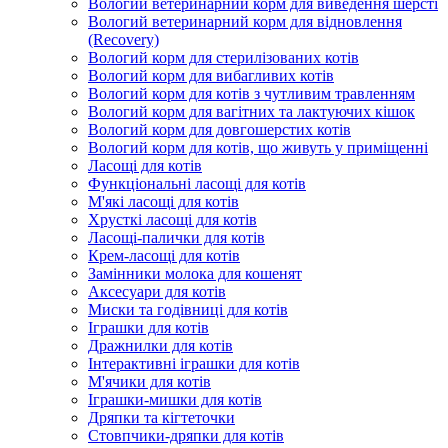
Вологий ветеринарний корм для виведення шерсті
Вологий ветеринарний корм для відновлення
(Recovery)
Вологий корм для стерилізованих котів
Вологий корм для вибагливих котів
Вологий корм для котів з чутливим травленням
Вологий корм для вагітних та лактуючих кішок
Вологий корм для довгошерстих котів
Вологий корм для котів, що живуть у приміщенні
Ласощі для котів
Функціональні ласощі для котів
М'які ласощі для котів
Хрусткі ласощі для котів
Ласощі-палички для котів
Крем-ласощі для котів
Замінники молока для кошенят
Аксесуари для котів
Миски та годівниці для котів
Іграшки для котів
Дражнилки для котів
Інтерактивні іграшки для котів
М'ячики для котів
Іграшки-мишки для котів
Дряпки та кігтеточки
Стовпчики-дряпки для котів