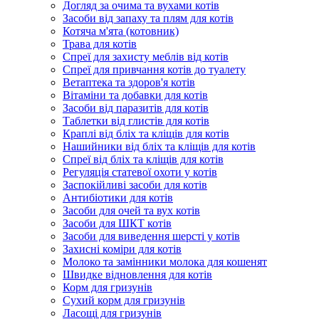
Догляд за очима та вухами котів
Засоби від запаху та плям для котів
Котяча м'ята (котовник)
Трава для котів
Спреї для захисту меблів від котів
Спреї для привчання котів до туалету
Ветаптека та здоров'я котів
Вітаміни та добавки для котів
Засоби від паразитів для котів
Таблетки від глистів для котів
Краплі від бліх та кліщів для котів
Нашийники від бліх та кліщів для котів
Спреї від бліх та кліщів для котів
Регуляція статевої охоти у котів
Заспокійливі засоби для котів
Антибіотики для котів
Засоби для очей та вух котів
Засоби для ШКТ котів
Засоби для виведення шерсті у котів
Захисні коміри для котів
Молоко та замінники молока для кошенят
Швидке відновлення для котів
Корм для гризунів
Сухий корм для гризунів
Ласощі для гризунів