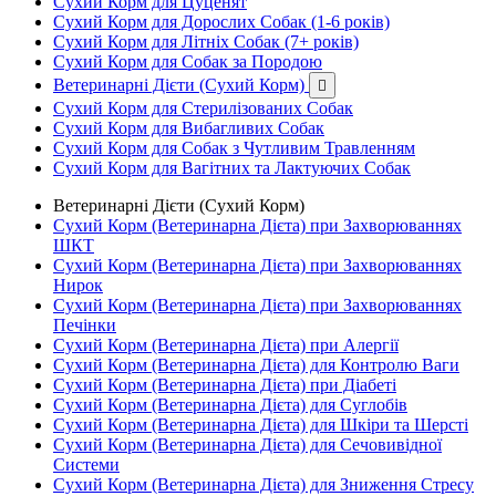
Сухий Корм для Цуценят
Сухий Корм для Дорослих Собак (1-6 років)
Сухий Корм для Літніх Собак (7+ років)
Сухий Корм для Собак за Породою
Ветеринарні Дієти (Сухий Корм)

Сухий Корм для Стерилізованих Собак
Сухий Корм для Вибагливих Собак
Сухий Корм для Собак з Чутливим Травленням
Сухий Корм для Вагітних та Лактуючих Собак
Ветеринарні Дієти (Сухий Корм)
Сухий Корм (Ветеринарна Дієта) при Захворюваннях
ШКТ
Сухий Корм (Ветеринарна Дієта) при Захворюваннях
Нирок
Сухий Корм (Ветеринарна Дієта) при Захворюваннях
Печінки
Сухий Корм (Ветеринарна Дієта) при Алергії
Сухий Корм (Ветеринарна Дієта) для Контролю Ваги
Сухий Корм (Ветеринарна Дієта) при Діабеті
Сухий Корм (Ветеринарна Дієта) для Суглобів
Сухий Корм (Ветеринарна Дієта) для Шкіри та Шерсті
Сухий Корм (Ветеринарна Дієта) для Сечовивідної
Системи
Сухий Корм (Ветеринарна Дієта) для Зниження Стресу