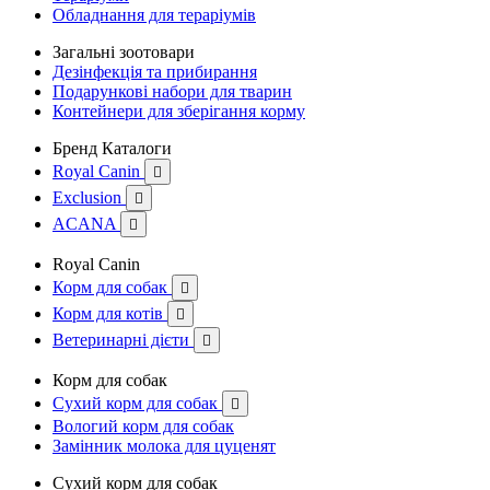
Обладнання для тераріумів
Загальні зоотовари
Дезінфекція та прибирання
Подарункові набори для тварин
Контейнери для зберігання корму
Бренд Каталоги
Royal Canin

Exclusion

ACANA

Royal Canin
Корм для собак

Корм для котів

Ветеринарні дієти

Корм для собак
Сухий корм для собак

Вологий корм для собак
Замінник молока для цуценят
Сухий корм для собак