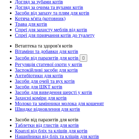
Догляд за зубами котів
Догляд за очима та вухами котів
Засоби від запаху та плям для котів
Котяча м'ята (котовник)
Трава для котів
Спреї для захисту меблів від котів
Спреї для привчання котів до туалету
Ветаптека та здоров'я котів
Вітаміни та добавки для котів
Засоби від паразитів для котів

Регуляція статевої охоти у котів
Заспокійливі засоби для котів
Антибіотики для котів
Засоби для очей та вух котів
Засоби для ШКТ котів
Засоби для виведення шерсті у котів
Захисні коміри для котів
Молоко та замінники молока для кошенят
Швидке відновлення для котів
Засоби від паразитів для котів
Таблетки від глистів для котів
Краплі від бліх та кліщів для котів
Нашийники від бліх та кліщів для котів