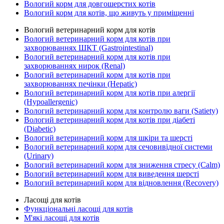
Вологий корм для довгошерстих котів
Вологий корм для котів, що живуть у приміщенні
Вологий ветеринарний корм для котів
Вологий ветеринарний корм для котів при
захворюваннях ШКТ (Gastrointestinal)
Вологий ветеринарний корм для котів при
захворюваннях нирок (Renal)
Вологий ветеринарний корм для котів при
захворюваннях печінки (Hepatic)
Вологий ветеринарний корм для котів при алергії
(Hypoallergenic)
Вологий ветеринарний корм для контролю ваги (Satiety)
Вологий ветеринарний корм для котів при діабеті
(Diabetic)
Вологий ветеринарний корм для шкіри та шерсті
Вологий ветеринарний корм для сечовивідної системи
(Urinary)
Вологий ветеринарний корм для зниження стресу (Calm)
Вологий ветеринарний корм для виведення шерсті
Вологий ветеринарний корм для відновлення (Recovery)
Ласощі для котів
Функціональні ласощі для котів
М'які ласощі для котів