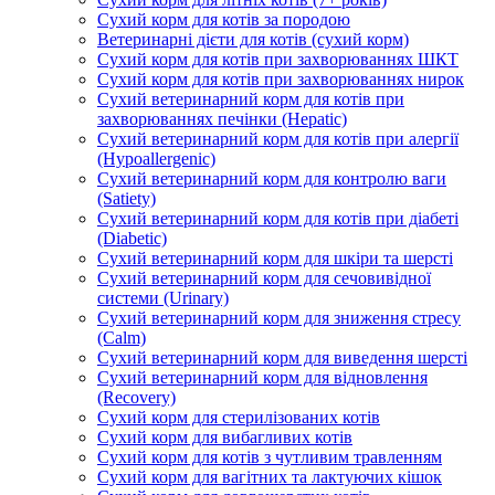
Сухий корм для котів за породою
Ветеринарні дієти для котів (сухий корм)
Сухий корм для котів при захворюваннях ШКТ
Сухий корм для котів при захворюваннях нирок
Сухий ветеринарний корм для котів при
захворюваннях печінки (Hepatic)
Сухий ветеринарний корм для котів при алергії
(Hypoallergenic)
Сухий ветеринарний корм для контролю ваги
(Satiety)
Сухий ветеринарний корм для котів при діабеті
(Diabetic)
Сухий ветеринарний корм для шкіри та шерсті
Сухий ветеринарний корм для сечовивідної
системи (Urinary)
Сухий ветеринарний корм для зниження стресу
(Calm)
Сухий ветеринарний корм для виведення шерсті
Сухий ветеринарний корм для відновлення
(Recovery)
Сухий корм для стерилізованих котів
Сухий корм для вибагливих котів
Сухий корм для котів з чутливим травленням
Сухий корм для вагітних та лактуючих кішок