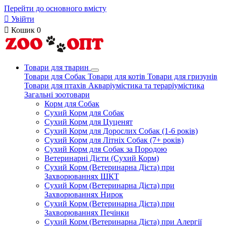
Перейти до основного вмісту

Увійти

Кошик
0
Товари для тварин
Товари для Собак
Товари для котів
Товари для гризунів
Товари для птахів
Акваріумістика та тераріумістика
Загальні зоотовари
Корм для Собак
Сухий Корм для Собак
Сухий Корм для Цуценят
Сухий Корм для Дорослих Собак (1-6 років)
Сухий Корм для Літніх Собак (7+ років)
Сухий Корм для Собак за Породою
Ветеринарні Дієти (Сухий Корм)
Сухий Корм (Ветеринарна Дієта) при
Захворюваннях ШКТ
Сухий Корм (Ветеринарна Дієта) при
Захворюваннях Нирок
Сухий Корм (Ветеринарна Дієта) при
Захворюваннях Печінки
Сухий Корм (Ветеринарна Дієта) при Алергії