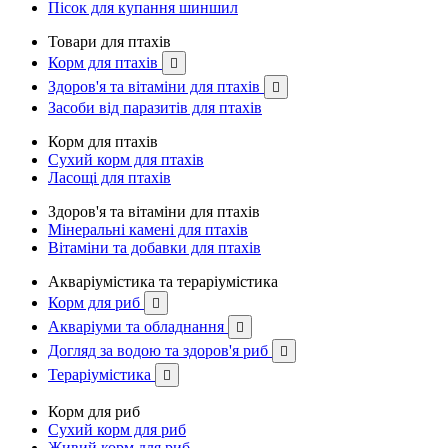
Пісок для купання шиншил
Товари для птахів
Корм для птахів

Здоров'я та вітаміни для птахів

Засоби від паразитів для птахів
Корм для птахів
Сухий корм для птахів
Ласощі для птахів
Здоров'я та вітаміни для птахів
Мінеральні камені для птахів
Вітаміни та добавки для птахів
Акваріумістика та тераріумістика
Корм для риб

Акваріуми та обладнання

Догляд за водою та здоров'я риб

Тераріумістика

Корм для риб
Сухий корм для риб
Живий корм для риб