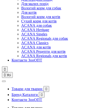
Для малих порід
Вологий корм для собак
Для котів
Вологий корм для котів
Сухий корм для котів
ACANA для собак
ACANA Heritage
ACANA Singles
ACANA Regionals для собак
ACANA Classics
ACANA для котів
ACANA Рецепти для котів
ACANA Regionals для котів
Контакти ЗооОПТ


Усі
Товари для тварин

Бренд Каталоги

Контакти ЗооОПТ
Товари для тварин