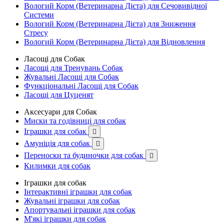
Вологий Корм (Ветеринарна Дієта) для Сечовивідної
Системи
Вологий Корм (Ветеринарна Дієта) для Зниження
Стресу
Вологий Корм (Ветеринарна Дієта) для Відновлення
Ласощі для Собак
Ласощі для Тренувань Собак
Жувальні Ласощі для Собак
Функціональні Ласощі для Собак
Ласощі для Цуценят
Аксесуари для Собак
Миски та годівниці для собак
Іграшки для собак

Амуніція для собак

Переноски та будиночки для собак

Килимки для собак
Іграшки для собак
Інтерактивні іграшки для собак
Жувальні іграшки для собак
Апортувальні іграшки для собак
М'які іграшки для собак