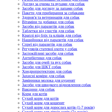
Догляд за очима та вухами для собак
Засоби для догляду за лапами собак
Пакети для прибирання за собаками
Здоров'я та ветеринарія для собак
Вітаміни та добавки для собак
Засоби від паразитів для собак
Таблетки від глистів для собак
Краплі від бліх та кліщів для собак
Нашийники від паразитів для собак
Спреї від паразитів для собак
Регуляція статевої охоти у собак
Заспокійливі засоби для собак
Антибіотики для собак
Засоби для очей та вух собак
Засоби для ШКТ собак
Хондропротектори для собак
Захисні коміри для собак
Замінники молока для цуценят
Засоби для швидкого відновлення собак
Вакцини для собак
Корм для котів
Сухий корм для котів
Сухий корм для кошенят
Сухий корм для дорослих котів (1-7 років)
Сухий корм для літніх котів (7+ років)