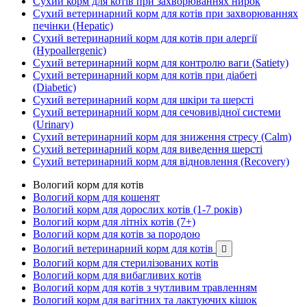
Сухий корм для котів при захворюваннях нирок
Сухий ветеринарний корм для котів при захворюваннях
печінки (Hepatic)
Сухий ветеринарний корм для котів при алергії
(Hypoallergenic)
Сухий ветеринарний корм для контролю ваги (Satiety)
Сухий ветеринарний корм для котів при діабеті
(Diabetic)
Сухий ветеринарний корм для шкіри та шерсті
Сухий ветеринарний корм для сечовивідної системи
(Urinary)
Сухий ветеринарний корм для зниження стресу (Calm)
Сухий ветеринарний корм для виведення шерсті
Сухий ветеринарний корм для відновлення (Recovery)
Вологий корм для котів
Вологий корм для кошенят
Вологий корм для дорослих котів (1-7 років)
Вологий корм для літніх котів (7+)
Вологий корм для котів за породою
Вологий ветеринарний корм для котів

Вологий корм для стерилізованих котів
Вологий корм для вибагливих котів
Вологий корм для котів з чутливим травленням
Вологий корм для вагітних та лактуючих кішок