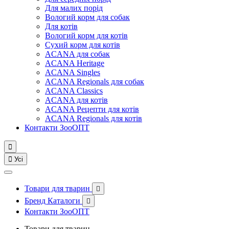
Для малих порід
Вологий корм для собак
Для котів
Вологий корм для котів
Сухий корм для котів
ACANA для собак
ACANA Heritage
ACANA Singles
ACANA Regionals для собак
ACANA Classics
ACANA для котів
ACANA Рецепти для котів
ACANA Regionals для котів
Контакти ЗооОПТ


Усі
Товари для тварин

Бренд Каталоги

Контакти ЗооОПТ
Товари для тварин