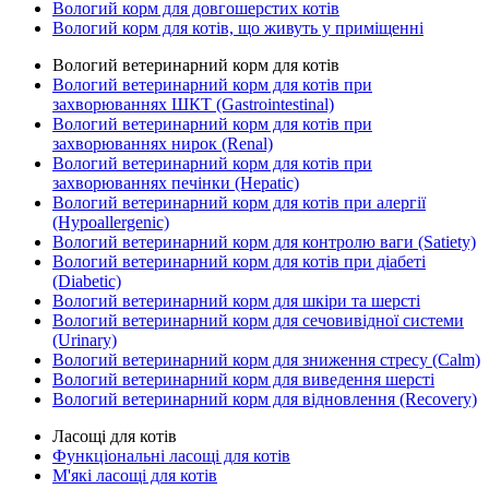
Вологий корм для довгошерстих котів
Вологий корм для котів, що живуть у приміщенні
Вологий ветеринарний корм для котів
Вологий ветеринарний корм для котів при
захворюваннях ШКТ (Gastrointestinal)
Вологий ветеринарний корм для котів при
захворюваннях нирок (Renal)
Вологий ветеринарний корм для котів при
захворюваннях печінки (Hepatic)
Вологий ветеринарний корм для котів при алергії
(Hypoallergenic)
Вологий ветеринарний корм для контролю ваги (Satiety)
Вологий ветеринарний корм для котів при діабеті
(Diabetic)
Вологий ветеринарний корм для шкіри та шерсті
Вологий ветеринарний корм для сечовивідної системи
(Urinary)
Вологий ветеринарний корм для зниження стресу (Calm)
Вологий ветеринарний корм для виведення шерсті
Вологий ветеринарний корм для відновлення (Recovery)
Ласощі для котів
Функціональні ласощі для котів
М'які ласощі для котів