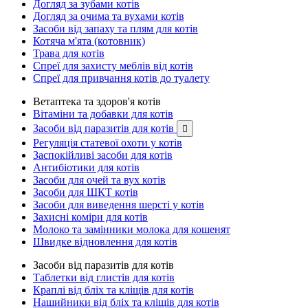
Догляд за зубами котів
Догляд за очима та вухами котів
Засоби від запаху та плям для котів
Котяча м'ята (котовник)
Трава для котів
Спреї для захисту меблів від котів
Спреї для привчання котів до туалету
Ветаптека та здоров'я котів
Вітаміни та добавки для котів
Засоби від паразитів для котів

Регуляція статевої охоти у котів
Заспокійливі засоби для котів
Антибіотики для котів
Засоби для очей та вух котів
Засоби для ШКТ котів
Засоби для виведення шерсті у котів
Захисні коміри для котів
Молоко та замінники молока для кошенят
Швидке відновлення для котів
Засоби від паразитів для котів
Таблетки від глистів для котів
Краплі від бліх та кліщів для котів
Нашийники від бліх та кліщів для котів