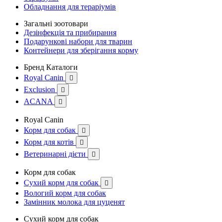
Обладнання для тераріумів
Загальні зоотовари
Дезінфекція та прибирання
Подарункові набори для тварин
Контейнери для зберігання корму
Бренд Каталоги
Royal Canin

Exclusion

ACANA

Royal Canin
Корм для собак

Корм для котів

Ветеринарні дієти

Корм для собак
Сухий корм для собак

Вологий корм для собак
Замінник молока для цуценят
Сухий корм для собак