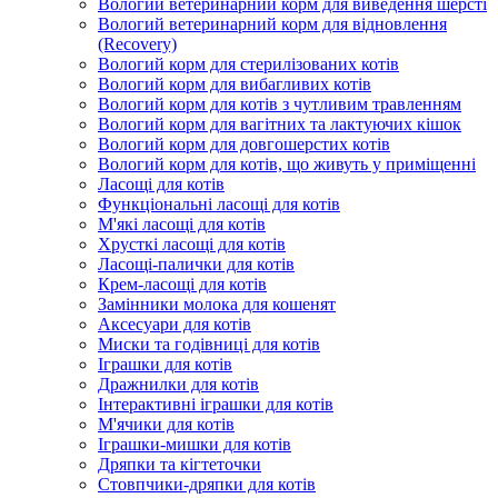
Вологий ветеринарний корм для виведення шерсті
Вологий ветеринарний корм для відновлення
(Recovery)
Вологий корм для стерилізованих котів
Вологий корм для вибагливих котів
Вологий корм для котів з чутливим травленням
Вологий корм для вагітних та лактуючих кішок
Вологий корм для довгошерстих котів
Вологий корм для котів, що живуть у приміщенні
Ласощі для котів
Функціональні ласощі для котів
М'які ласощі для котів
Хрусткі ласощі для котів
Ласощі-палички для котів
Крем-ласощі для котів
Замінники молока для кошенят
Аксесуари для котів
Миски та годівниці для котів
Іграшки для котів
Дражнилки для котів
Інтерактивні іграшки для котів
М'ячики для котів
Іграшки-мишки для котів
Дряпки та кігтеточки
Стовпчики-дряпки для котів