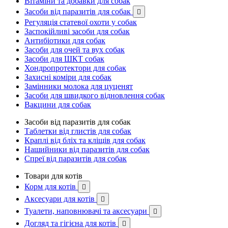
Вітаміни та добавки для собак
Засоби від паразитів для собак

Регуляція статевої охоти у собак
Заспокійливі засоби для собак
Антибіотики для собак
Засоби для очей та вух собак
Засоби для ШКТ собак
Хондропротектори для собак
Захисні коміри для собак
Замінники молока для цуценят
Засоби для швидкого відновлення собак
Вакцини для собак
Засоби від паразитів для собак
Таблетки від глистів для собак
Краплі від бліх та кліщів для собак
Нашийники від паразитів для собак
Спреї від паразитів для собак
Товари для котів
Корм для котів

Аксесуари для котів

Туалети, наповнювачі та аксесуари

Догляд та гігієна для котів
