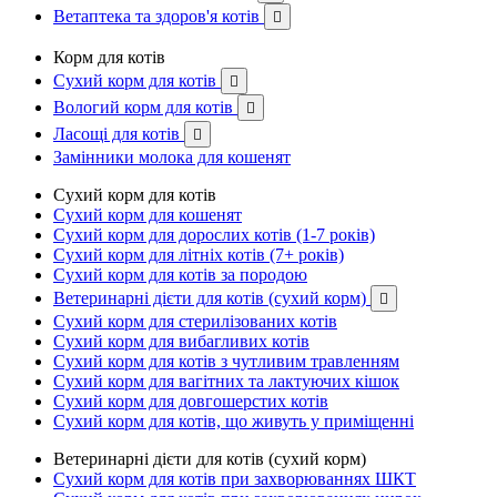
Ветаптека та здоров'я котів

Корм для котів
Сухий корм для котів

Вологий корм для котів

Ласощі для котів

Замінники молока для кошенят
Сухий корм для котів
Сухий корм для кошенят
Сухий корм для дорослих котів (1-7 років)
Сухий корм для літніх котів (7+ років)
Сухий корм для котів за породою
Ветеринарні дієти для котів (сухий корм)

Сухий корм для стерилізованих котів
Сухий корм для вибагливих котів
Сухий корм для котів з чутливим травленням
Сухий корм для вагітних та лактуючих кішок
Сухий корм для довгошерстих котів
Сухий корм для котів, що живуть у приміщенні
Ветеринарні дієти для котів (сухий корм)
Сухий корм для котів при захворюваннях ШКТ