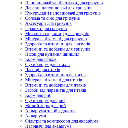
Наповнювачі та підстилки для гризунів
Деревні наповнювачі для гризунів
Кукурудзяні наповнювачі для гризунів
Солома та сіно для гризунів
Аксесуари для гризунів
Іграшки для гризунів
Миски та годівниці для гризунів
Мінеральні камені для гризунів
Здоров'я та вітаміни для гризунів
Вітаміни та добавки для гризунів
Пісок для купання шиншил
Корм для птахів
Сухий корм для птахів
Ласощі для птахів
Здоров'я та вітаміни для птахів
Мінеральні камені для птахів
Вітаміни та добавки для птахів
Засоби від паразитів для птахів
Корм для риб
Сухий корм для риб
Живий корм для риб
Акваріуми та обладнання
Акваріуми
Фільтри та компресори для акваріума
Нагрівачі для акваріума