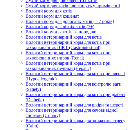
Сухий корм для довгошерстих котів
Сухий корм для котів, що живуть у приміщенні
Вологий корм для котів
Вологий корм для кошенят
Вологий корм для дорослих котів (1-7 років)
Вологий корм для літніх котів (7+)
Вологий корм для котів за породою
Вологий ветеринарний корм для котів
Вологий ветеринарний корм для котів при
захворюваннях ШКТ (Gastrointestinal)
Вологий ветеринарний корм для котів при
захворюваннях нирок (Renal)
Вологий ветеринарний корм для котів при
захворюваннях печінки (Hepatic)
Вологий ветеринарний корм для котів при алергії
(Hypoallergenic)
Вологий ветеринарний корм для контролю ваги
(Satiety)
Вологий ветеринарний корм для котів при діабеті
(Diabetic)
Вологий ветеринарний корм для шкіри та шерсті
Вологий ветеринарний корм для сечовивідної
системи (Urinary)
Вологий ветеринарний корм для зниження стресу
(Calm)