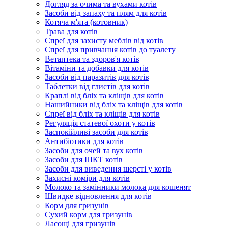
Догляд за очима та вухами котів
Засоби від запаху та плям для котів
Котяча м'ята (котовник)
Трава для котів
Спреї для захисту меблів від котів
Спреї для привчання котів до туалету
Ветаптека та здоров'я котів
Вітаміни та добавки для котів
Засоби від паразитів для котів
Таблетки від глистів для котів
Краплі від бліх та кліщів для котів
Нашийники від бліх та кліщів для котів
Спреї від бліх та кліщів для котів
Регуляція статевої охоти у котів
Заспокійливі засоби для котів
Антибіотики для котів
Засоби для очей та вух котів
Засоби для ШКТ котів
Засоби для виведення шерсті у котів
Захисні коміри для котів
Молоко та замінники молока для кошенят
Швидке відновлення для котів
Корм для гризунів
Сухий корм для гризунів
Ласощі для гризунів