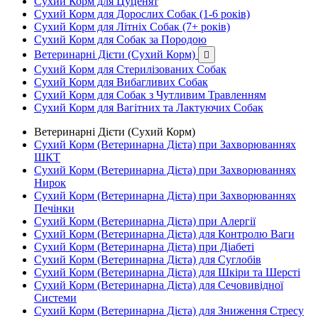
Сухий Корм для Цуценят
Сухий Корм для Дорослих Собак (1-6 років)
Сухий Корм для Літніх Собак (7+ років)
Сухий Корм для Собак за Породою
Ветеринарні Дієти (Сухий Корм)

Сухий Корм для Стерилізованих Собак
Сухий Корм для Вибагливих Собак
Сухий Корм для Собак з Чутливим Травленням
Сухий Корм для Вагітних та Лактуючих Собак
Ветеринарні Дієти (Сухий Корм)
Сухий Корм (Ветеринарна Дієта) при Захворюваннях
ШКТ
Сухий Корм (Ветеринарна Дієта) при Захворюваннях
Нирок
Сухий Корм (Ветеринарна Дієта) при Захворюваннях
Печінки
Сухий Корм (Ветеринарна Дієта) при Алергії
Сухий Корм (Ветеринарна Дієта) для Контролю Ваги
Сухий Корм (Ветеринарна Дієта) при Діабеті
Сухий Корм (Ветеринарна Дієта) для Суглобів
Сухий Корм (Ветеринарна Дієта) для Шкіри та Шерсті
Сухий Корм (Ветеринарна Дієта) для Сечовивідної
Системи
Сухий Корм (Ветеринарна Дієта) для Зниження Стресу