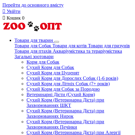
Перейти до основного вмісту

Увійти

Кошик
0
Товари для тварин
Товари для Собак
Товари для котів
Товари для гризунів
Товари для птахів
Акваріумістика та тераріумістика
Загальні зоотовари
Корм для Собак
Сухий Корм для Собак
Сухий Корм для Цуценят
Сухий Корм для Дорослих Собак (1-6 років)
Сухий Корм для Літніх Собак (7+ років)
Сухий Корм для Собак за Породою
Ветеринарні Дієти (Сухий Корм)
Сухий Корм (Ветеринарна Дієта) при
Захворюваннях ШКТ
Сухий Корм (Ветеринарна Дієта) при
Захворюваннях Нирок
Сухий Корм (Ветеринарна Дієта) при
Захворюваннях Печінки
Сухий Корм (Ветеринарна Дієта) при Алергії