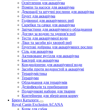
Освітлення для акваріума
Помпи та насоси для акваріума
Декорації та штучні рослини для акваріума
Ґрунт для акваріума
Годівниці для акваріумних риб
Скребки та сачки для акваріума
Запчастини для акваріумного обладнання
Догляд за водою та здоров'я риб
Тести для акваріумної води
Ліки та засоби від хвороб риб
Ґрунтові добрива для акваріумних рослин
Сіль для акваріума
Активоване вугілля для акваріума
Бактерії для акваріума
Кондиціонери для акваріумної води
Засоби проти водоростей в акваріумі
Тераріумістика
Тераріуми
Обладнання для тераріумів
Дезінфекція та прибирання
Подарункові набори для тварин
Контейнери для зберігання корму
Бренд Каталоги
Royal Canin
Exclusion
ACANA
Корм для собак