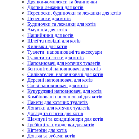
Дряпки-комплекси та будиночки
Дряпки-лежанки для котів
Переноски, будиночки та лежанки для котів
Переноски для котів
Будиночки та лежанки для котів
Амуніція для котів
Нашийники для котів
Шлеї та повідці для котів
Килимки для котів
Туалети, наповнювачі та аксесуари
Туалети та лотки для котів
Наповнювачі для котячих туалетів
Бентонітові наповнювачі для котів
Силікагелеві наповнювачі для котів
Деревні наповнювачі для котів
Соєві наповнювачі для котів
Кукурудзяні наповнювачі для котів
Комбіновані наповнювачі для котів
Пакети для котячих туалетів
Лопатки для котячих туалетів
Догляд та гігієна для котів
Шампуні та кондиціонери для котів
Гребінці та пуходерки для котів
Кігтерізи для котів
Догляд за зубами котів