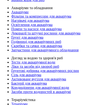
Акваріуми та обладнання
Акваріуми
Фільтри та компресори для акваріума
Нагрівачі для акваріума
Освітлення для акваріума
Помпи та насоси для акваріума
Декорації та штучні рослини для акваріума
Ґрунт для акваріума
Годівниці для акваріумних риб
Скребки та сачки для акваріума
Запчастини для акваріумного обладнання
Догляд за водою та здоров'я риб
Тести для акваріумної води
Ліки та засоби від хвороб риб
Ґрунтові добрива для акваріумних рослин
Сіль для акваріума
Активоване вугілля для акваріума
Бактерії для акваріума
Кондиціонери для акваріумної води
Засоби проти водоростей в акваріумі
Тераріумістика
Тераріуми