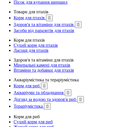
Пісок для купання шиншил
Товари для птахів
Корм для птахів

Здоров'я та вітаміни для птахів

Засоби від паразитів для птахів
Корм для птахів
Сухий корм для птахів
Ласощі для птахів
Здоров'я та вітаміни для птахів
Мінеральні камені для птахів
Вітаміни та добавки для птахів
Акваріумістика та тераріумістика
Корм для риб

Акваріуми та обладнання

Догляд за водою та здоров'я риб

Тераріумістика

Корм для риб
Сухий корм для риб
Живий корм для риб