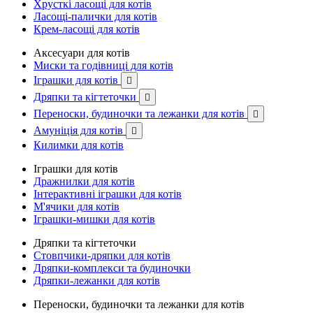
Хрусткі ласощі для котів
Ласощі-палички для котів
Крем-ласощі для котів
Аксесуари для котів
Миски та годівниці для котів
Іграшки для котів

Дряпки та кігтеточки

Переноски, будиночки та лежанки для котів

Амуніція для котів

Килимки для котів
Іграшки для котів
Дражнилки для котів
Інтерактивні іграшки для котів
М'ячики для котів
Іграшки-мишки для котів
Дряпки та кігтеточки
Стовпчики-дряпки для котів
Дряпки-комплекси та будиночки
Дряпки-лежанки для котів
Переноски, будиночки та лежанки для котів