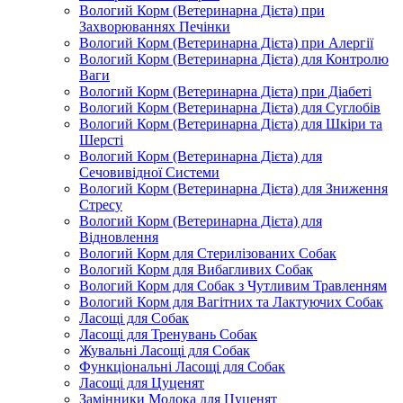
Вологий Корм (Ветеринарна Дієта) при
Захворюваннях Печінки
Вологий Корм (Ветеринарна Дієта) при Алергії
Вологий Корм (Ветеринарна Дієта) для Контролю
Ваги
Вологий Корм (Ветеринарна Дієта) при Діабеті
Вологий Корм (Ветеринарна Дієта) для Суглобів
Вологий Корм (Ветеринарна Дієта) для Шкіри та
Шерсті
Вологий Корм (Ветеринарна Дієта) для
Сечовивідної Системи
Вологий Корм (Ветеринарна Дієта) для Зниження
Стресу
Вологий Корм (Ветеринарна Дієта) для
Відновлення
Вологий Корм для Стерилізованих Собак
Вологий Корм для Вибагливих Собак
Вологий Корм для Собак з Чутливим Травленням
Вологий Корм для Вагітних та Лактуючих Собак
Ласощі для Собак
Ласощі для Тренувань Собак
Жувальні Ласощі для Собак
Функціональні Ласощі для Собак
Ласощі для Цуценят
Замінники Молока для Цуценят