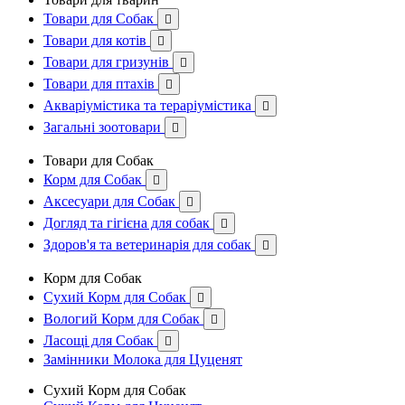
Товари для Собак

Товари для котів

Товари для гризунів

Товари для птахів

Акваріумістика та тераріумістика

Загальні зоотовари

Товари для Собак
Корм для Собак

Аксесуари для Собак

Догляд та гігієна для собак

Здоров'я та ветеринарія для собак

Корм для Собак
Сухий Корм для Собак

Вологий Корм для Собак

Ласощі для Собак

Замінники Молока для Цуценят
Сухий Корм для Собак