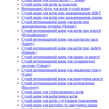
Сухий корм для котів за породою
Ветеринарні дієти для котів (сухий корм)
Сухий корм для котів при захворюваннях ШКТ
Сухий корм для котів при захворюваннях нирок
Сухий ветеринарний корм для котів при
захворюваннях печінки (Hepatic)
Сухий ветеринарний корм для котів при алергії
(Hypoallergenic)
Сухий ветеринарний корм для контролю ваги
(Satiety)
Сухий ветеринарний корм для котів при діабеті
(Diabetic)
Сухий ветеринарний корм для шкіри та шерсті
Сухий ветеринарний корм для сечовивідної
системи (Urinary)
Сухий ветеринарний корм для зниження стресу
(Calm)
Сухий ветеринарний корм для виведення шерсті
Сухий ветеринарний корм для відновлення
(Recovery)
Сухий корм для стерилізованих котів
Сухий корм для вибагливих котів
Сухий корм для котів з чутливим травленням
Сухий корм для вагітних та лактуючих кішок