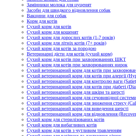
Замінники молока для цуценят
Засоби для швидкого відновлення собак
Вакцини для собак
Корм для котів
Сухий корм для котів
Сухий корм для кошенят
Сухий корм для дорослих котів (1-7 років)
Сухий корм для літніх котів (7+ років)
Сухий корм для котів за породою
Ветеринарні дієти для котів (сухий корм)
Сухий корм для котів при захворюваннях ШКТ
Сухий корм для котів при захворюваннях нирок
Сухий ветеринарний корм для котів при захворюван
Сухий ветеринарний корм для котів при алергії (Hyp
Сухий ветеринарний корм для контролю ваги (Satiet
Сухий ветеринарний корм для котів при діабеті (Diab
Сухий ветеринарний корм для шкіри та шерсті
Сухий ветеринарний корм для сечовивідної системи 
Сухий ветеринарний корм для зниження стресу (Ca
Сухий ветеринарний корм для виведення шерсті
Сухий ветеринарний корм для відновлення (Recover
Сухий корм для стерилізованих котів
Сухий корм для вибагливих котів
Сухий корм для котів з чутливим травленням
Сухий корм для вагітних та лактуючих кішок