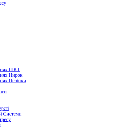
есу
аннях ШКТ
ннях Нирок
ннях Печінки
аги
рсті
ої Системи
тресу
я