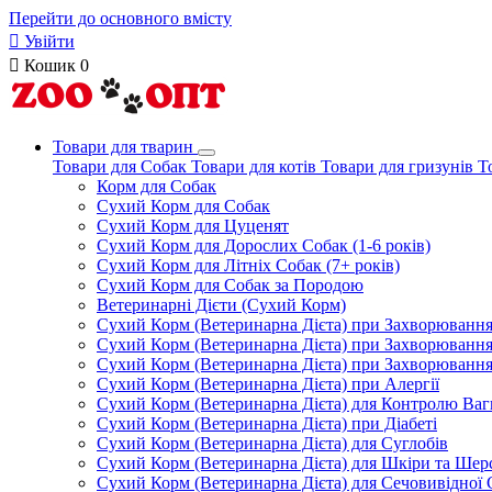
Перейти до основного вмісту

Увійти

Кошик
0
Товари для тварин
Товари для Собак
Товари для котів
Товари для гризунів
Т
Корм для Собак
Сухий Корм для Собак
Сухий Корм для Цуценят
Сухий Корм для Дорослих Собак (1-6 років)
Сухий Корм для Літніх Собак (7+ років)
Сухий Корм для Собак за Породою
Ветеринарні Дієти (Сухий Корм)
Сухий Корм (Ветеринарна Дієта) при Захворюван
Сухий Корм (Ветеринарна Дієта) при Захворюванн
Сухий Корм (Ветеринарна Дієта) при Захворюванн
Сухий Корм (Ветеринарна Дієта) при Алергії
Сухий Корм (Ветеринарна Дієта) для Контролю Ваг
Сухий Корм (Ветеринарна Дієта) при Діабеті
Сухий Корм (Ветеринарна Дієта) для Суглобів
Сухий Корм (Ветеринарна Дієта) для Шкіри та Шерс
Сухий Корм (Ветеринарна Дієта) для Сечовивідної