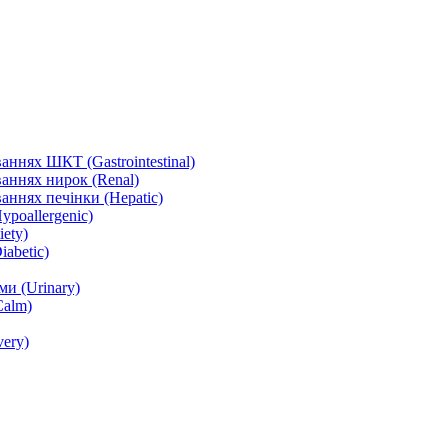
ннях ШКТ (Gastrointestinal)
аннях нирок (Renal)
аннях печінки (Hepatic)
ypoallergenic)
ety)
abetic)
и (Urinary)
Calm)
ery)