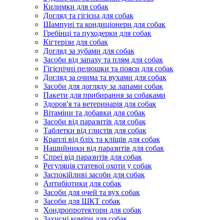
Килимки для собак
Догляд та гігієна для собак
Шампуні та кондиціонери для собак
Гребінці та пуходерки для собак
Кігтерізи для собак
Догляд за зубами для собак
Засоби від запаху та плям для собак
Гігієнічні пелюшки та пояси для собак
Догляд за очима та вухами для собак
Засоби для догляду за лапами собак
Пакети для прибирання за собаками
Здоров'я та ветеринарія для собак
Вітаміни та добавки для собак
Засоби від паразитів для собак
Таблетки від глистів для собак
Краплі від бліх та кліщів для собак
Нашийники від паразитів для собак
Спреї від паразитів для собак
Регуляція статевої охоти у собак
Заспокійливі засоби для собак
Антибіотики для собак
Засоби для очей та вух собак
Засоби для ШКТ собак
Хондропротектори для собак
Захисні коміри для собак