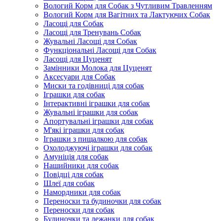
Вологий Корм для Собак з Чутливим Травленням
Вологий Корм для Вагітних та Лактуючих Собак
Ласощі для Собак
Ласощі для Тренувань Собак
Жувальні Ласощі для Собак
Функціональні Ласощі для Собак
Ласощі для Цуценят
Замінники Молока для Цуценят
Аксесуари для Собак
Миски та годівниці для собак
Іграшки для собак
Інтерактивні іграшки для собак
Жувальні іграшки для собак
Апортувальні іграшки для собак
М'які іграшки для собак
Іграшки з пищалкою для собак
Охолоджуючі іграшки для собак
Амуніція для собак
Нашийники для собак
Повідці для собак
Шлеї для собак
Намордники для собак
Переноски та будиночки для собак
Переноски для собак
Будиночки та лежанки для собак