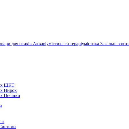
овари для птахів
Акваріумістика та тераріумістика
Загальні зоот
нях ШКТ
ях Нирок
ях Печінки
и
ті
 Системи