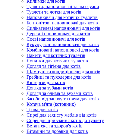
Килимки для котів
Туалети, наповнювачі та аксесуари
Туалети та лотки для котів
Наповнювачі для котячих туалетів
Бентонітові наповнювачі для котів
Силікагелеві наповнювачі для котів
Деревні наповнювачі для котів
Соєві наповнювачі для котів
Кукурудзяні наповнювачі для котів
Комбіновані наповнювачі для котів
Пакети для котячих туалетів
Лопатки для котячих туалетів
Догляд та гігієна для котів
Шампуні та кондиціонери для котів
Гребінці та пуходерки для котів
Кігтерізи для котів
Догляд за зубами котів
Догляд за очима та вухами котів
Засоби від запаху та плям для котів
Котяча м'ята (котовник)
Трава для котів
Спреї для захисту меблів від котів
Спреї для привчання котів до туалету
Ветаптека та здоров'я котів
Вітаміни та добавки для котів