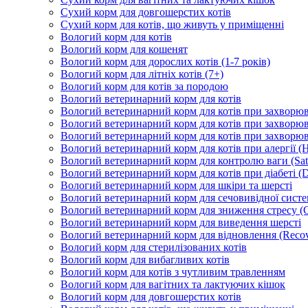
Сухий корм для довгошерстих котів
Сухий корм для котів, що живуть у приміщенні
Вологий корм для котів
Вологий корм для кошенят
Вологий корм для дорослих котів (1-7 років)
Вологий корм для літніх котів (7+)
Вологий корм для котів за породою
Вологий ветеринарний корм для котів
Вологий ветеринарний корм для котів при захворюва
Вологий ветеринарний корм для котів при захворюв
Вологий ветеринарний корм для котів при захворюв
Вологий ветеринарний корм для котів при алергії (H
Вологий ветеринарний корм для контролю ваги (Sati
Вологий ветеринарний корм для котів при діабеті (Di
Вологий ветеринарний корм для шкіри та шерсті
Вологий ветеринарний корм для сечовивідної систем
Вологий ветеринарний корм для зниження стресу (
Вологий ветеринарний корм для виведення шерсті
Вологий ветеринарний корм для відновлення (Recov
Вологий корм для стерилізованих котів
Вологий корм для вибагливих котів
Вологий корм для котів з чутливим травленням
Вологий корм для вагітних та лактуючих кішок
Вологий корм для довгошерстих котів