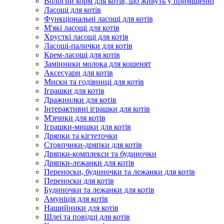
Вологий корм для котів, що живуть у приміщенні
Ласощі для котів
Функціональні ласощі для котів
М'які ласощі для котів
Хрусткі ласощі для котів
Ласощі-палички для котів
Крем-ласощі для котів
Замінники молока для кошенят
Аксесуари для котів
Миски та годівниці для котів
Іграшки для котів
Дражнилки для котів
Інтерактивні іграшки для котів
М'ячики для котів
Іграшки-мишки для котів
Дряпки та кігтеточки
Стовпчики-дряпки для котів
Дряпки-комплекси та будиночки
Дряпки-лежанки для котів
Переноски, будиночки та лежанки для котів
Переноски для котів
Будиночки та лежанки для котів
Амуніція для котів
Нашийники для котів
Шлеї та повідці для котів