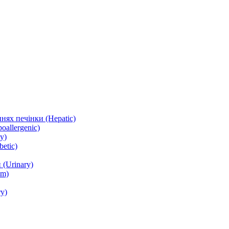
нях печінки (Hepatic)
oallergenic)
y)
etic)
(Urinary)
lm)
y)