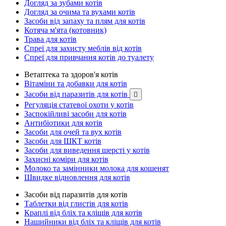
Догляд за зубами котів
Догляд за очима та вухами котів
Засоби від запаху та плям для котів
Котяча м'ята (котовник)
Трава для котів
Спреї для захисту меблів від котів
Спреї для привчання котів до туалету
Ветаптека та здоров'я котів
Вітаміни та добавки для котів
Засоби від паразитів для котів

Регуляція статевої охоти у котів
Заспокійливі засоби для котів
Антибіотики для котів
Засоби для очей та вух котів
Засоби для ШКТ котів
Засоби для виведення шерсті у котів
Захисні коміри для котів
Молоко та замінники молока для кошенят
Швидке відновлення для котів
Засоби від паразитів для котів
Таблетки від глистів для котів
Краплі від бліх та кліщів для котів
Нашийники від бліх та кліщів для котів