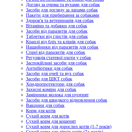
Догляд за очима та вухами для собак
Засоби для догляду за лапами собак
Пакети для прибирання за собаками
Здоров'я та ветеринарія для собак
Вітаміни та добавки для собак
Засоби від паразитів для собак
Таблетки від глистів для собак
Краплі від бліх та кліщів для собак
Нашийники від паразитів для собак
Спреї від паразитів для собак
Регуляція статевої охоти у собак
Заспокійливі засоби для собак
Антибіотики для собак
Засоби для очей та вух собак
Засоби для ШКТ собак
Хондропротектори для собак
Захисні коміри для собак
Замінники молока для цуценят
Засоби для швидкого відновлення собак
Вакцини для собак
Корм для котів
Сухий корм для котів
Сухий корм для кошенят
Сухий корм для дорослих котів (1-7 років)
Сухий корм для літніх котів (7+ років)