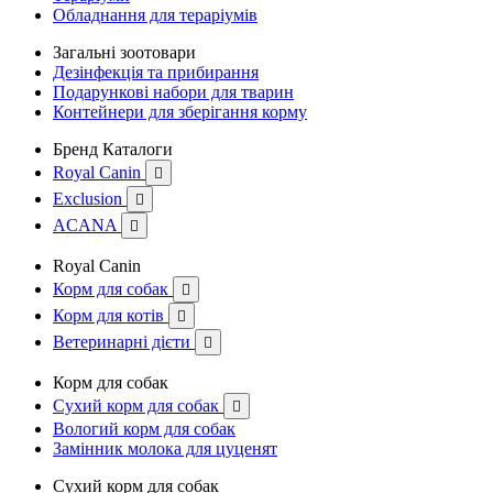
Обладнання для тераріумів
Загальні зоотовари
Дезінфекція та прибирання
Подарункові набори для тварин
Контейнери для зберігання корму
Бренд Каталоги
Royal Canin

Exclusion

ACANA

Royal Canin
Корм для собак

Корм для котів

Ветеринарні дієти

Корм для собак
Сухий корм для собак

Вологий корм для собак
Замінник молока для цуценят
Сухий корм для собак