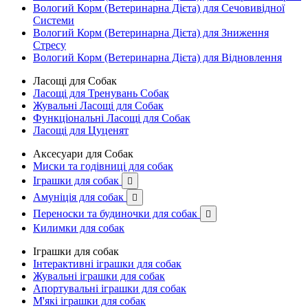
Вологий Корм (Ветеринарна Дієта) для Сечовивідної
Системи
Вологий Корм (Ветеринарна Дієта) для Зниження
Стресу
Вологий Корм (Ветеринарна Дієта) для Відновлення
Ласощі для Собак
Ласощі для Тренувань Собак
Жувальні Ласощі для Собак
Функціональні Ласощі для Собак
Ласощі для Цуценят
Аксесуари для Собак
Миски та годівниці для собак
Іграшки для собак

Амуніція для собак

Переноски та будиночки для собак

Килимки для собак
Іграшки для собак
Інтерактивні іграшки для собак
Жувальні іграшки для собак
Апортувальні іграшки для собак
М'які іграшки для собак