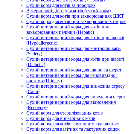
Сухий корм для котів за породою
Ветеринарні дієти для котів (сухий корм)
Сухий корм для котів при захворюваннях ШКТ
Сухий корм для котів при захворюваннях нирок
Сухий ветеринарний корм для котів при
захворюваннях печінки (Hepatic)
Сухий ветеринарний корм для котів при алергії
(Hypoallergenic)
Сухий ветеринарний корм для контролю ваги
(Satiety)
Сухий ветеринарний корм для котів при діабеті
(Diabetic)
Сухий ветеринарний корм для шкіри та шерсті
Сухий ветеринарний корм для сечовивідної
системи (Urinary)
Сухий ветеринарний корм для зниження стресу
(Calm)
Сухий ветеринарний корм для виведення шерсті
Сухий ветеринарний корм для відновлення
(Recovery)
Сухий корм для стерилізованих котів
Сухий корм для вибагливих котів
Сухий корм для котів з чутливим травленням
Сухий корм для вагітних та лактуючих кішок