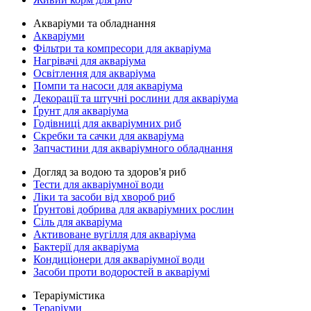
Акваріуми та обладнання
Акваріуми
Фільтри та компресори для акваріума
Нагрівачі для акваріума
Освітлення для акваріума
Помпи та насоси для акваріума
Декорації та штучні рослини для акваріума
Ґрунт для акваріума
Годівниці для акваріумних риб
Скребки та сачки для акваріума
Запчастини для акваріумного обладнання
Догляд за водою та здоров'я риб
Тести для акваріумної води
Ліки та засоби від хвороб риб
Ґрунтові добрива для акваріумних рослин
Сіль для акваріума
Активоване вугілля для акваріума
Бактерії для акваріума
Кондиціонери для акваріумної води
Засоби проти водоростей в акваріумі
Тераріумістика
Тераріуми