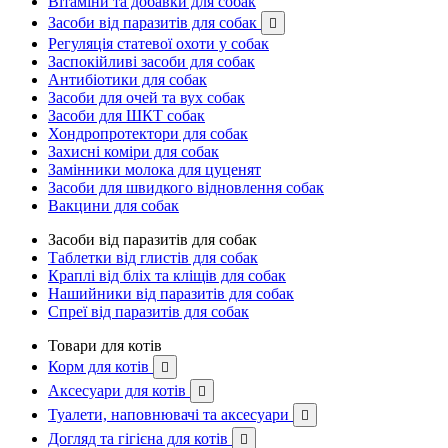
Вітаміни та добавки для собак
Засоби від паразитів для собак

Регуляція статевої охоти у собак
Заспокійливі засоби для собак
Антибіотики для собак
Засоби для очей та вух собак
Засоби для ШКТ собак
Хондропротектори для собак
Захисні коміри для собак
Замінники молока для цуценят
Засоби для швидкого відновлення собак
Вакцини для собак
Засоби від паразитів для собак
Таблетки від глистів для собак
Краплі від бліх та кліщів для собак
Нашийники від паразитів для собак
Спреї від паразитів для собак
Товари для котів
Корм для котів

Аксесуари для котів

Туалети, наповнювачі та аксесуари

Догляд та гігієна для котів
