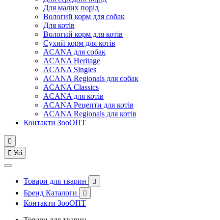
Для малих порід
Вологий корм для собак
Для котів
Вологий корм для котів
Сухий корм для котів
ACANA для собак
ACANA Heritage
ACANA Singles
ACANA Regionals для собак
ACANA Classics
ACANA для котів
ACANA Рецепти для котів
ACANA Regionals для котів
Контакти ЗооОПТ


Усі
Товари для тварин

Бренд Каталоги

Контакти ЗооОПТ
Товари для тварин