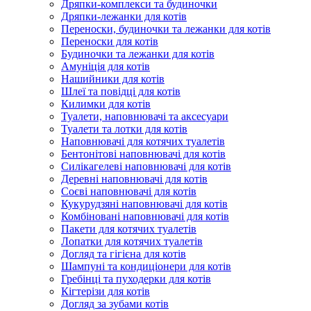
Дряпки-комплекси та будиночки
Дряпки-лежанки для котів
Переноски, будиночки та лежанки для котів
Переноски для котів
Будиночки та лежанки для котів
Амуніція для котів
Нашийники для котів
Шлеї та повідці для котів
Килимки для котів
Туалети, наповнювачі та аксесуари
Туалети та лотки для котів
Наповнювачі для котячих туалетів
Бентонітові наповнювачі для котів
Силікагелеві наповнювачі для котів
Деревні наповнювачі для котів
Соєві наповнювачі для котів
Кукурудзяні наповнювачі для котів
Комбіновані наповнювачі для котів
Пакети для котячих туалетів
Лопатки для котячих туалетів
Догляд та гігієна для котів
Шампуні та кондиціонери для котів
Гребінці та пуходерки для котів
Кігтерізи для котів
Догляд за зубами котів