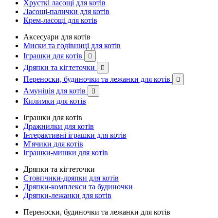
Хрусткі ласощі для котів
Ласощі-палички для котів
Крем-ласощі для котів
Аксесуари для котів
Миски та годівниці для котів
Іграшки для котів

Дряпки та кігтеточки

Переноски, будиночки та лежанки для котів

Амуніція для котів

Килимки для котів
Іграшки для котів
Дражнилки для котів
Інтерактивні іграшки для котів
М'ячики для котів
Іграшки-мишки для котів
Дряпки та кігтеточки
Стовпчики-дряпки для котів
Дряпки-комплекси та будиночки
Дряпки-лежанки для котів
Переноски, будиночки та лежанки для котів