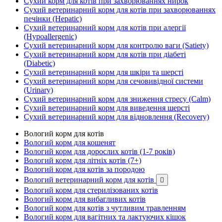
Сухий корм для котів при захворюваннях нирок
Сухий ветеринарний корм для котів при захворюваннях
печінки (Hepatic)
Сухий ветеринарний корм для котів при алергії
(Hypoallergenic)
Сухий ветеринарний корм для контролю ваги (Satiety)
Сухий ветеринарний корм для котів при діабеті
(Diabetic)
Сухий ветеринарний корм для шкіри та шерсті
Сухий ветеринарний корм для сечовивідної системи
(Urinary)
Сухий ветеринарний корм для зниження стресу (Calm)
Сухий ветеринарний корм для виведення шерсті
Сухий ветеринарний корм для відновлення (Recovery)
Вологий корм для котів
Вологий корм для кошенят
Вологий корм для дорослих котів (1-7 років)
Вологий корм для літніх котів (7+)
Вологий корм для котів за породою
Вологий ветеринарний корм для котів

Вологий корм для стерилізованих котів
Вологий корм для вибагливих котів
Вологий корм для котів з чутливим травленням
Вологий корм для вагітних та лактуючих кішок