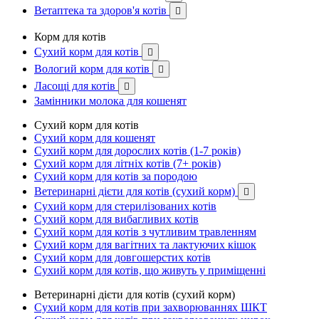
Ветаптека та здоров'я котів

Корм для котів
Сухий корм для котів

Вологий корм для котів

Ласощі для котів

Замінники молока для кошенят
Сухий корм для котів
Сухий корм для кошенят
Сухий корм для дорослих котів (1-7 років)
Сухий корм для літніх котів (7+ років)
Сухий корм для котів за породою
Ветеринарні дієти для котів (сухий корм)

Сухий корм для стерилізованих котів
Сухий корм для вибагливих котів
Сухий корм для котів з чутливим травленням
Сухий корм для вагітних та лактуючих кішок
Сухий корм для довгошерстих котів
Сухий корм для котів, що живуть у приміщенні
Ветеринарні дієти для котів (сухий корм)
Сухий корм для котів при захворюваннях ШКТ