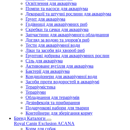
Освітлення для акваріума
Помпи та насоси для акваріума
Декорації та штучні рослини для акваріума
Ґрунт для акваріума
Годівниці для акваріумних риб
Скребки та сачки для акваріума
Запчастини для акваріумного обладнання
Догляд за водою та здоров'я риб
Тести для акваріумної води
Ліки та засоби від хвороб риб
Ґрунтові добрива для акваріумних рослин
Сіль для акваріума
Активоване вугілля для акваріума
Бактерії для акваріума
Кондиціонери для акваріумної води
Засоби проти водоростей в акваріумі
Тераріумістика
Тераріуми
Обладнання для тераріумів
Дезінфекція та прибирання
Подарункові набори для тварин
Контейнери для зберігання корму
Бренд Каталоги
Royal Canin
Exclusion
ACANA
Корм для собак