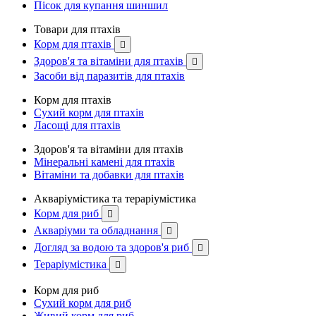
Пісок для купання шиншил
Товари для птахів
Корм для птахів

Здоров'я та вітаміни для птахів

Засоби від паразитів для птахів
Корм для птахів
Сухий корм для птахів
Ласощі для птахів
Здоров'я та вітаміни для птахів
Мінеральні камені для птахів
Вітаміни та добавки для птахів
Акваріумістика та тераріумістика
Корм для риб

Акваріуми та обладнання

Догляд за водою та здоров'я риб

Тераріумістика

Корм для риб
Сухий корм для риб
Живий корм для риб