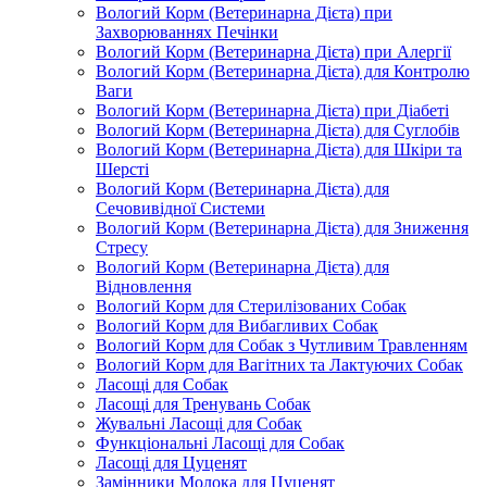
Вологий Корм (Ветеринарна Дієта) при
Захворюваннях Печінки
Вологий Корм (Ветеринарна Дієта) при Алергії
Вологий Корм (Ветеринарна Дієта) для Контролю
Ваги
Вологий Корм (Ветеринарна Дієта) при Діабеті
Вологий Корм (Ветеринарна Дієта) для Суглобів
Вологий Корм (Ветеринарна Дієта) для Шкіри та
Шерсті
Вологий Корм (Ветеринарна Дієта) для
Сечовивідної Системи
Вологий Корм (Ветеринарна Дієта) для Зниження
Стресу
Вологий Корм (Ветеринарна Дієта) для
Відновлення
Вологий Корм для Стерилізованих Собак
Вологий Корм для Вибагливих Собак
Вологий Корм для Собак з Чутливим Травленням
Вологий Корм для Вагітних та Лактуючих Собак
Ласощі для Собак
Ласощі для Тренувань Собак
Жувальні Ласощі для Собак
Функціональні Ласощі для Собак
Ласощі для Цуценят
Замінники Молока для Цуценят