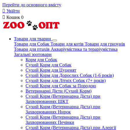
Перейти до основного вмісту

Увійти

Кошик
0
Товари для тварин
Товари для Собак
Товари для котів
Товари для гризунів
Товари для птахів
Акваріумістика та тераріумістика
Загальні зоотовари
Корм для Собак
Сухий Корм для Собак
Сухий Корм для Цуценят
Сухий Корм для Дорослих Собак (1-6 років)
Сухий Корм для Літніх Собак (7+ років)
Сухий Корм для Собак за Породою
Ветеринарні Дієти (Сухий Корм)
Сухий Корм (Ветеринарна Дієта) при
Захворюваннях ШКТ
Сухий Корм (Ветеринарна Дієта) при
Захворюваннях Нирок
Сухий Корм (Ветеринарна Дієта) при
Захворюваннях Печінки
Сухий Корм (Ветеринарна Дієта) при Алергії