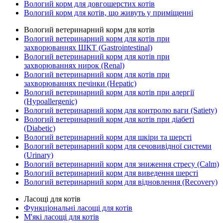
Вологий корм для довгошерстих котів
Вологий корм для котів, що живуть у приміщенні
Вологий ветеринарний корм для котів
Вологий ветеринарний корм для котів при
захворюваннях ШКТ (Gastrointestinal)
Вологий ветеринарний корм для котів при
захворюваннях нирок (Renal)
Вологий ветеринарний корм для котів при
захворюваннях печінки (Hepatic)
Вологий ветеринарний корм для котів при алергії
(Hypoallergenic)
Вологий ветеринарний корм для контролю ваги (Satiety)
Вологий ветеринарний корм для котів при діабеті
(Diabetic)
Вологий ветеринарний корм для шкіри та шерсті
Вологий ветеринарний корм для сечовивідної системи
(Urinary)
Вологий ветеринарний корм для зниження стресу (Calm)
Вологий ветеринарний корм для виведення шерсті
Вологий ветеринарний корм для відновлення (Recovery)
Ласощі для котів
Функціональні ласощі для котів
М'які ласощі для котів