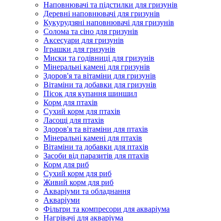
Наповнювачі та підстилки для гризунів
Деревні наповнювачі для гризунів
Кукурудзяні наповнювачі для гризунів
Солома та сіно для гризунів
Аксесуари для гризунів
Іграшки для гризунів
Миски та годівниці для гризунів
Мінеральні камені для гризунів
Здоров'я та вітаміни для гризунів
Вітаміни та добавки для гризунів
Пісок для купання шиншил
Корм для птахів
Сухий корм для птахів
Ласощі для птахів
Здоров'я та вітаміни для птахів
Мінеральні камені для птахів
Вітаміни та добавки для птахів
Засоби від паразитів для птахів
Корм для риб
Сухий корм для риб
Живий корм для риб
Акваріуми та обладнання
Акваріуми
Фільтри та компресори для акваріума
Нагрівачі для акваріума