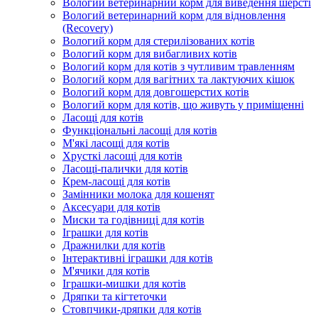
Вологий ветеринарний корм для виведення шерсті
Вологий ветеринарний корм для відновлення
(Recovery)
Вологий корм для стерилізованих котів
Вологий корм для вибагливих котів
Вологий корм для котів з чутливим травленням
Вологий корм для вагітних та лактуючих кішок
Вологий корм для довгошерстих котів
Вологий корм для котів, що живуть у приміщенні
Ласощі для котів
Функціональні ласощі для котів
М'які ласощі для котів
Хрусткі ласощі для котів
Ласощі-палички для котів
Крем-ласощі для котів
Замінники молока для кошенят
Аксесуари для котів
Миски та годівниці для котів
Іграшки для котів
Дражнилки для котів
Інтерактивні іграшки для котів
М'ячики для котів
Іграшки-мишки для котів
Дряпки та кігтеточки
Стовпчики-дряпки для котів