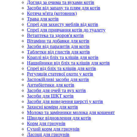
Догляд за очима та вухами котів
Засоби від запаху та плям для котів
Котяча м'ята (котовник)
Трава для котів
Спреї для захисту меблів від котів
Спреї для привчання котів до туалету
Ветаптека та здоров'я котів
Вітаміни та добавки для котів
Засоби від паразитів для котів
Таблетки від глистів для котів
Краплі від бліх та кліщів для котів
Нашийники від бліх та кліщів для котів
Спреї від бліх та кліщів для котів
Регуляція статевої охоти у котів
Заспокійливі засоби для котів
Антибіотики для котів
Засоби для очей та вух котів
Засоби для ШКТ котів
Засоби для виведення шерсті у котів
Захисні коміри для котів
Молоко та замінники молока для кошенят
Швидке відновлення для котів
Корм для гризунів
Сухий корм для гризунів
Ласощі для гризунів