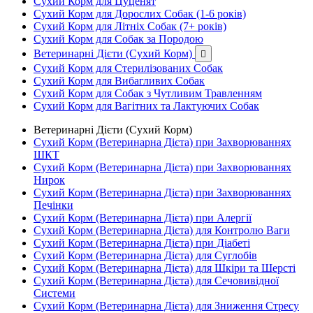
Сухий Корм для Цуценят
Сухий Корм для Дорослих Собак (1-6 років)
Сухий Корм для Літніх Собак (7+ років)
Сухий Корм для Собак за Породою
Ветеринарні Дієти (Сухий Корм)

Сухий Корм для Стерилізованих Собак
Сухий Корм для Вибагливих Собак
Сухий Корм для Собак з Чутливим Травленням
Сухий Корм для Вагітних та Лактуючих Собак
Ветеринарні Дієти (Сухий Корм)
Сухий Корм (Ветеринарна Дієта) при Захворюваннях
ШКТ
Сухий Корм (Ветеринарна Дієта) при Захворюваннях
Нирок
Сухий Корм (Ветеринарна Дієта) при Захворюваннях
Печінки
Сухий Корм (Ветеринарна Дієта) при Алергії
Сухий Корм (Ветеринарна Дієта) для Контролю Ваги
Сухий Корм (Ветеринарна Дієта) при Діабеті
Сухий Корм (Ветеринарна Дієта) для Суглобів
Сухий Корм (Ветеринарна Дієта) для Шкіри та Шерсті
Сухий Корм (Ветеринарна Дієта) для Сечовивідної
Системи
Сухий Корм (Ветеринарна Дієта) для Зниження Стресу