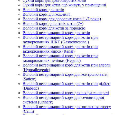
Сухий корм для довгошерстих котів
Сухий корм для котів, що живуть у приміщенні
Вологий корм для котів
Вологий корм для кошенят
Вологий корм для дорослих котів (1-7 років)
Вологий корм для літніх котів (7+)
Вологий корм для котів за породою
Вологий ветеринарний корм для котів
Вологий ветеринарний корм для котів при
захворюваннях ШКТ (Gastrointestinal)
Вологий ветеринарний корм для котів при
захворюваннях нирок (Renal)
Вологий ветеринарний корм для котів при
захворюваннях печінки (Hepatic)
Вологий ветеринарний корм для котів при алергії
(Hypoallergenic)
Вологий ветеринарний корм для контролю ваги
(Satiety)
Вологий ветеринарний корм для котів при діабеті
(Diabetic)
Вологий ветеринарний корм для шкіри та шерсті
Вологий ветеринарний корм для сечовивідної
системи (Urinary)
Вологий ветеринарний корм для зниження стресу
(Calm)