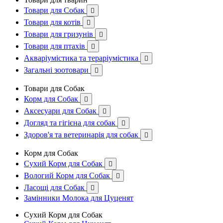
Товари для Собак

Товари для котів

Товари для гризунів

Товари для птахів

Акваріумістика та тераріумістика

Загальні зоотовари

Товари для Собак
Корм для Собак

Аксесуари для Собак

Догляд та гігієна для собак

Здоров'я та ветеринарія для собак

Корм для Собак
Сухий Корм для Собак

Вологий Корм для Собак

Ласощі для Собак

Замінники Молока для Цуценят
Сухий Корм для Собак