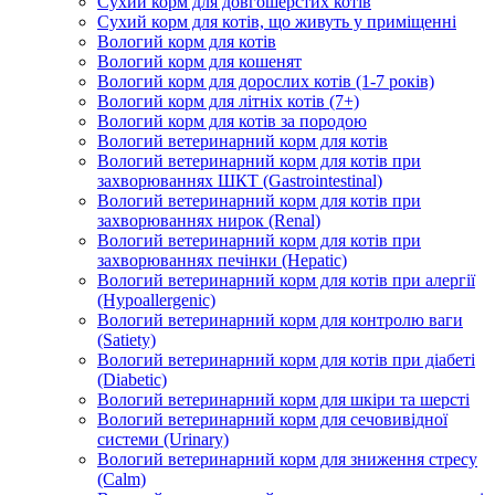
Сухий корм для довгошерстих котів
Сухий корм для котів, що живуть у приміщенні
Вологий корм для котів
Вологий корм для кошенят
Вологий корм для дорослих котів (1-7 років)
Вологий корм для літніх котів (7+)
Вологий корм для котів за породою
Вологий ветеринарний корм для котів
Вологий ветеринарний корм для котів при
захворюваннях ШКТ (Gastrointestinal)
Вологий ветеринарний корм для котів при
захворюваннях нирок (Renal)
Вологий ветеринарний корм для котів при
захворюваннях печінки (Hepatic)
Вологий ветеринарний корм для котів при алергії
(Hypoallergenic)
Вологий ветеринарний корм для контролю ваги
(Satiety)
Вологий ветеринарний корм для котів при діабеті
(Diabetic)
Вологий ветеринарний корм для шкіри та шерсті
Вологий ветеринарний корм для сечовивідної
системи (Urinary)
Вологий ветеринарний корм для зниження стресу
(Calm)