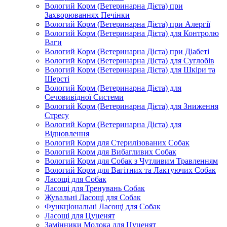
Вологий Корм (Ветеринарна Дієта) при
Захворюваннях Печінки
Вологий Корм (Ветеринарна Дієта) при Алергії
Вологий Корм (Ветеринарна Дієта) для Контролю
Ваги
Вологий Корм (Ветеринарна Дієта) при Діабеті
Вологий Корм (Ветеринарна Дієта) для Суглобів
Вологий Корм (Ветеринарна Дієта) для Шкіри та
Шерсті
Вологий Корм (Ветеринарна Дієта) для
Сечовивідної Системи
Вологий Корм (Ветеринарна Дієта) для Зниження
Стресу
Вологий Корм (Ветеринарна Дієта) для
Відновлення
Вологий Корм для Стерилізованих Собак
Вологий Корм для Вибагливих Собак
Вологий Корм для Собак з Чутливим Травленням
Вологий Корм для Вагітних та Лактуючих Собак
Ласощі для Собак
Ласощі для Тренувань Собак
Жувальні Ласощі для Собак
Функціональні Ласощі для Собак
Ласощі для Цуценят
Замінники Молока для Цуценят