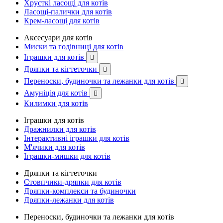
Хрусткі ласощі для котів
Ласощі-палички для котів
Крем-ласощі для котів
Аксесуари для котів
Миски та годівниці для котів
Іграшки для котів

Дряпки та кігтеточки

Переноски, будиночки та лежанки для котів

Амуніція для котів

Килимки для котів
Іграшки для котів
Дражнилки для котів
Інтерактивні іграшки для котів
М'ячики для котів
Іграшки-мишки для котів
Дряпки та кігтеточки
Стовпчики-дряпки для котів
Дряпки-комплекси та будиночки
Дряпки-лежанки для котів
Переноски, будиночки та лежанки для котів