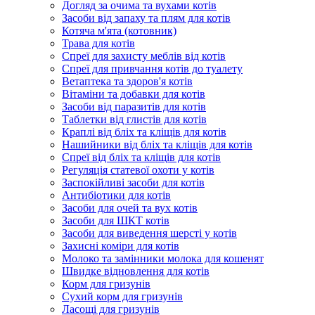
Догляд за очима та вухами котів
Засоби від запаху та плям для котів
Котяча м'ята (котовник)
Трава для котів
Спреї для захисту меблів від котів
Спреї для привчання котів до туалету
Ветаптека та здоров'я котів
Вітаміни та добавки для котів
Засоби від паразитів для котів
Таблетки від глистів для котів
Краплі від бліх та кліщів для котів
Нашийники від бліх та кліщів для котів
Спреї від бліх та кліщів для котів
Регуляція статевої охоти у котів
Заспокійливі засоби для котів
Антибіотики для котів
Засоби для очей та вух котів
Засоби для ШКТ котів
Засоби для виведення шерсті у котів
Захисні коміри для котів
Молоко та замінники молока для кошенят
Швидке відновлення для котів
Корм для гризунів
Сухий корм для гризунів
Ласощі для гризунів