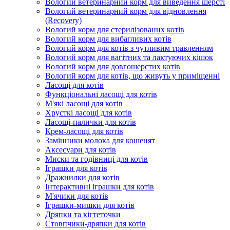
Вологий ветеринарний корм для виведення шерсті
Вологий ветеринарний корм для відновлення
(Recovery)
Вологий корм для стерилізованих котів
Вологий корм для вибагливих котів
Вологий корм для котів з чутливим травленням
Вологий корм для вагітних та лактуючих кішок
Вологий корм для довгошерстих котів
Вологий корм для котів, що живуть у приміщенні
Ласощі для котів
Функціональні ласощі для котів
М'які ласощі для котів
Хрусткі ласощі для котів
Ласощі-палички для котів
Крем-ласощі для котів
Замінники молока для кошенят
Аксесуари для котів
Миски та годівниці для котів
Іграшки для котів
Дражнилки для котів
Інтерактивні іграшки для котів
М'ячики для котів
Іграшки-мишки для котів
Дряпки та кігтеточки
Стовпчики-дряпки для котів