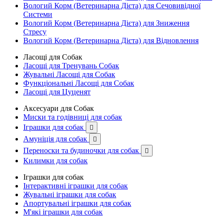
Вологий Корм (Ветеринарна Дієта) для Сечовивідної
Системи
Вологий Корм (Ветеринарна Дієта) для Зниження
Стресу
Вологий Корм (Ветеринарна Дієта) для Відновлення
Ласощі для Собак
Ласощі для Тренувань Собак
Жувальні Ласощі для Собак
Функціональні Ласощі для Собак
Ласощі для Цуценят
Аксесуари для Собак
Миски та годівниці для собак
Іграшки для собак

Амуніція для собак

Переноски та будиночки для собак

Килимки для собак
Іграшки для собак
Інтерактивні іграшки для собак
Жувальні іграшки для собак
Апортувальні іграшки для собак
М'які іграшки для собак