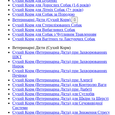
Сухий Корм для Цуценят
Сухий Корм для Дорослих Собак (1-6 років)
Сухий Корм для Літніх Собак (7+ років)
Сухий Корм для Собак за Породою
Ветеринарні Дієти (Сухий Корм)

Сухий Корм для Стерилізованих Собак
Сухий Корм для Вибагливих Собак
Сухий Корм для Собак з Чутливим Травленням
Сухий Корм для Вагітних та Лактуючих Собак
Ветеринарні Дієти (Сухий Корм)
Сухий Корм (Ветеринарна Дієта) при Захворюваннях
ШКТ
Сухий Корм (Ветеринарна Дієта) при Захворюваннях
Нирок
Сухий Корм (Ветеринарна Дієта) при Захворюваннях
Печінки
Сухий Корм (Ветеринарна Дієта) при Алергії
Сухий Корм (Ветеринарна Дієта) для Контролю Ваги
Сухий Корм (Ветеринарна Дієта) при Діабеті
Сухий Корм (Ветеринарна Дієта) для Суглобів
Сухий Корм (Ветеринарна Дієта) для Шкіри та Шерсті
Сухий Корм (Ветеринарна Дієта) для Сечовивідної
Системи
Сухий Корм (Ветеринарна Дієта) для Зниження Стресу