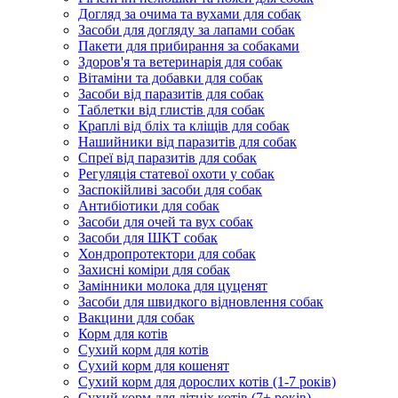
Догляд за очима та вухами для собак
Засоби для догляду за лапами собак
Пакети для прибирання за собаками
Здоров'я та ветеринарія для собак
Вітаміни та добавки для собак
Засоби від паразитів для собак
Таблетки від глистів для собак
Краплі від бліх та кліщів для собак
Нашийники від паразитів для собак
Спреї від паразитів для собак
Регуляція статевої охоти у собак
Заспокійливі засоби для собак
Антибіотики для собак
Засоби для очей та вух собак
Засоби для ШКТ собак
Хондропротектори для собак
Захисні коміри для собак
Замінники молока для цуценят
Засоби для швидкого відновлення собак
Вакцини для собак
Корм для котів
Сухий корм для котів
Сухий корм для кошенят
Сухий корм для дорослих котів (1-7 років)
Сухий корм для літніх котів (7+ років)