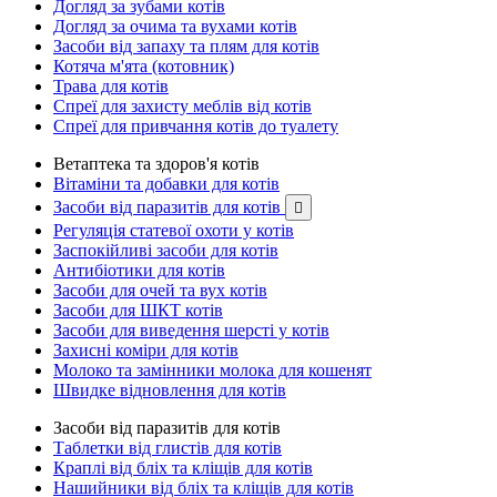
Догляд за зубами котів
Догляд за очима та вухами котів
Засоби від запаху та плям для котів
Котяча м'ята (котовник)
Трава для котів
Спреї для захисту меблів від котів
Спреї для привчання котів до туалету
Ветаптека та здоров'я котів
Вітаміни та добавки для котів
Засоби від паразитів для котів

Регуляція статевої охоти у котів
Заспокійливі засоби для котів
Антибіотики для котів
Засоби для очей та вух котів
Засоби для ШКТ котів
Засоби для виведення шерсті у котів
Захисні коміри для котів
Молоко та замінники молока для кошенят
Швидке відновлення для котів
Засоби від паразитів для котів
Таблетки від глистів для котів
Краплі від бліх та кліщів для котів
Нашийники від бліх та кліщів для котів