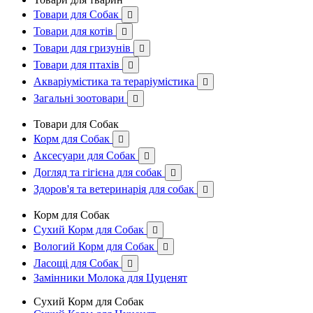
Товари для Собак

Товари для котів

Товари для гризунів

Товари для птахів

Акваріумістика та тераріумістика

Загальні зоотовари

Товари для Собак
Корм для Собак

Аксесуари для Собак

Догляд та гігієна для собак

Здоров'я та ветеринарія для собак

Корм для Собак
Сухий Корм для Собак

Вологий Корм для Собак

Ласощі для Собак

Замінники Молока для Цуценят
Сухий Корм для Собак