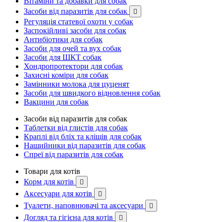
Вітаміни та добавки для собак
Засоби від паразитів для собак

Регуляція статевої охоти у собак
Заспокійливі засоби для собак
Антибіотики для собак
Засоби для очей та вух собак
Засоби для ШКТ собак
Хондропротектори для собак
Захисні коміри для собак
Замінники молока для цуценят
Засоби для швидкого відновлення собак
Вакцини для собак
Засоби від паразитів для собак
Таблетки від глистів для собак
Краплі від бліх та кліщів для собак
Нашийники від паразитів для собак
Спреї від паразитів для собак
Товари для котів
Корм для котів

Аксесуари для котів

Туалети, наповнювачі та аксесуари

Догляд та гігієна для котів
