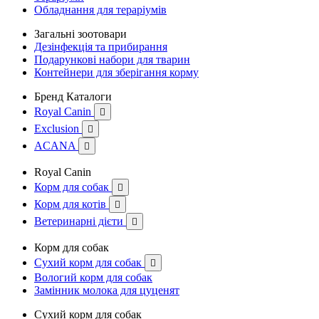
Обладнання для тераріумів
Загальні зоотовари
Дезінфекція та прибирання
Подарункові набори для тварин
Контейнери для зберігання корму
Бренд Каталоги
Royal Canin

Exclusion

ACANA

Royal Canin
Корм для собак

Корм для котів

Ветеринарні дієти

Корм для собак
Сухий корм для собак

Вологий корм для собак
Замінник молока для цуценят
Сухий корм для собак