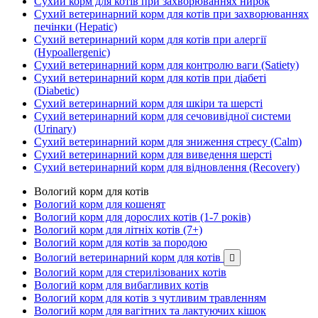
Сухий корм для котів при захворюваннях нирок
Сухий ветеринарний корм для котів при захворюваннях
печінки (Hepatic)
Сухий ветеринарний корм для котів при алергії
(Hypoallergenic)
Сухий ветеринарний корм для контролю ваги (Satiety)
Сухий ветеринарний корм для котів при діабеті
(Diabetic)
Сухий ветеринарний корм для шкіри та шерсті
Сухий ветеринарний корм для сечовивідної системи
(Urinary)
Сухий ветеринарний корм для зниження стресу (Calm)
Сухий ветеринарний корм для виведення шерсті
Сухий ветеринарний корм для відновлення (Recovery)
Вологий корм для котів
Вологий корм для кошенят
Вологий корм для дорослих котів (1-7 років)
Вологий корм для літніх котів (7+)
Вологий корм для котів за породою
Вологий ветеринарний корм для котів

Вологий корм для стерилізованих котів
Вологий корм для вибагливих котів
Вологий корм для котів з чутливим травленням
Вологий корм для вагітних та лактуючих кішок