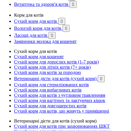
Ветаптека та здоров'я котів

Корм для котів
Сухий корм для котів

Вологий корм для котів

Ласощі для котів

Замінники молока для кошенят
Сухий корм для котів
Сухий корм для кошенят
Сухий корм для дорослих котів (1-7 років)
Сухий корм для літніх котів (7+ років)
Сухий корм для котів за породою
Ветеринарні дієти для котів (сухий корм)

Сухий корм для стерилізованих котів
Сухий корм для вибагливих котів
Сухий корм для котів з чутливим травленням
Сухий корм для вагітних та лактуючих кішок
Сухий корм для довгошерстих котів
Сухий корм для котів, що живуть у приміщенні
Ветеринарні дієти для котів (сухий корм)
Сухий корм для котів при захворюваннях ШКТ