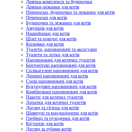
Дряпки-комплекси та будиночки
Дряпки-лежанки для котів
Переноски, будиночки та лежанки для котів
Переноски для котів
Будиночки та лежанки для котів
Амуніція для котів
Нашийники для котів
Шлеї та повідці для котів
Килимки для котів
Туалети, наповнювачі та аксесуари
Туалети та лотки для котів
Наповнювачі для котячих туалетів
Бентонітові наповнювачі для котів
Силікагелеві наповнювачі для котів
Деревні наповнювачі для котів
Соєві наповнювачі для котів
Кукурудзяні наповнювачі для котів
Комбіновані наповнювачі для котів
Пакети для котячих туалетів
Лопатки для котячих туалетів
Догляд та гігієна для котів
Шампуні та кондиціонери для котів
Гребінці та пуходерки для котів
Кігтерізи для котів
Догляд за зубами котів