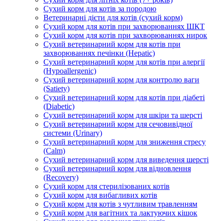
Сухий корм для котів за породою
Ветеринарні дієти для котів (сухий корм)
Сухий корм для котів при захворюваннях ШКТ
Сухий корм для котів при захворюваннях нирок
Сухий ветеринарний корм для котів при
захворюваннях печінки (Hepatic)
Сухий ветеринарний корм для котів при алергії
(Hypoallergenic)
Сухий ветеринарний корм для контролю ваги
(Satiety)
Сухий ветеринарний корм для котів при діабеті
(Diabetic)
Сухий ветеринарний корм для шкіри та шерсті
Сухий ветеринарний корм для сечовивідної
системи (Urinary)
Сухий ветеринарний корм для зниження стресу
(Calm)
Сухий ветеринарний корм для виведення шерсті
Сухий ветеринарний корм для відновлення
(Recovery)
Сухий корм для стерилізованих котів
Сухий корм для вибагливих котів
Сухий корм для котів з чутливим травленням
Сухий корм для вагітних та лактуючих кішок