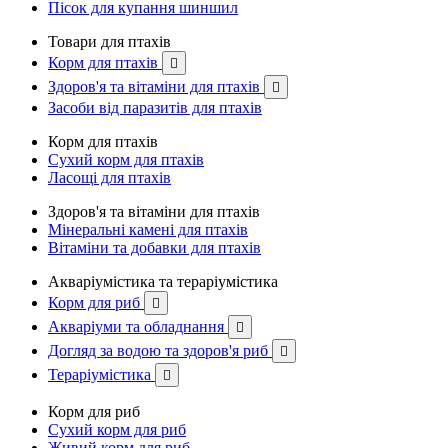
Пісок для купання шиншил
Товари для птахів
Корм для птахів

Здоров'я та вітаміни для птахів

Засоби від паразитів для птахів
Корм для птахів
Сухий корм для птахів
Ласощі для птахів
Здоров'я та вітаміни для птахів
Мінеральні камені для птахів
Вітаміни та добавки для птахів
Акваріумістика та тераріумістика
Корм для риб

Акваріуми та обладнання

Догляд за водою та здоров'я риб

Тераріумістика

Корм для риб
Сухий корм для риб
Живий корм для риб