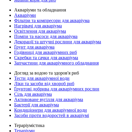
Акваріуми та обладнання
Акваріуми
Фільтри та компресори для акваріума
Нагрівачі для акваріума
Освітлення для акваріума
Помпи та насоси для акваріума
Декорації та штучні рослини для акваріума
Ґрунт для акваріума
Годівниці для акваріумних риб
Скребки та сачки для акваріума
Запчастини для акваріумного обладнання
Догляд за водою та здоров'я риб
Тести для акваріумної води
Ліки та засоби від хвороб риб
Ґрунтові добрива для акваріумних рослин
Сіль для акваріума
Активоване вугілля для акваріума
Бактерії для акваріума
Кондиціонери для акваріумної води
Засоби проти водоростей в акваріумі
Тераріумістика
Тераріуми