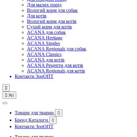
Для малих порід
Вологий корм для собак
Для котів
Вологий корм для котів
Сухий корм для котів
ACANA для собак
ACANA Heritage
ACANA Singles
ACANA Regionals для собак
ACANA Classics
ACANA для котів
ACANA Рецепти для котів
ACANA Regionals для котів
Контакти ЗооОПТ


Усі
Товари для тварин

Бренд Каталоги

Контакти ЗооОПТ
Товари для тварин