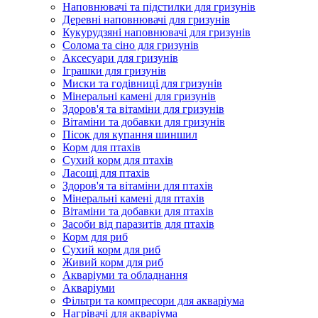
Наповнювачі та підстилки для гризунів
Деревні наповнювачі для гризунів
Кукурудзяні наповнювачі для гризунів
Солома та сіно для гризунів
Аксесуари для гризунів
Іграшки для гризунів
Миски та годівниці для гризунів
Мінеральні камені для гризунів
Здоров'я та вітаміни для гризунів
Вітаміни та добавки для гризунів
Пісок для купання шиншил
Корм для птахів
Сухий корм для птахів
Ласощі для птахів
Здоров'я та вітаміни для птахів
Мінеральні камені для птахів
Вітаміни та добавки для птахів
Засоби від паразитів для птахів
Корм для риб
Сухий корм для риб
Живий корм для риб
Акваріуми та обладнання
Акваріуми
Фільтри та компресори для акваріума
Нагрівачі для акваріума