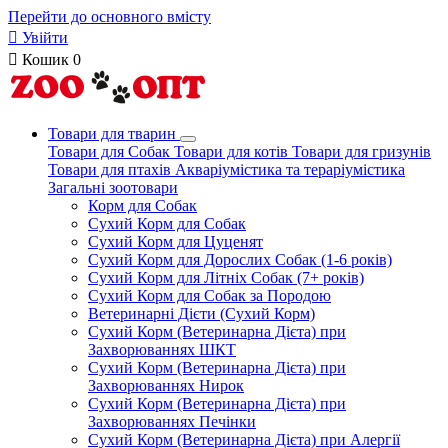
Перейти до основного вмісту

Увійти

Кошик
0
Товари для тварин
Товари для Собак
Товари для котів
Товари для гризунів
Товари для птахів
Акваріумістика та тераріумістика
Загальні зоотовари
Корм для Собак
Сухий Корм для Собак
Сухий Корм для Цуценят
Сухий Корм для Дорослих Собак (1-6 років)
Сухий Корм для Літніх Собак (7+ років)
Сухий Корм для Собак за Породою
Ветеринарні Дієти (Сухий Корм)
Сухий Корм (Ветеринарна Дієта) при
Захворюваннях ШКТ
Сухий Корм (Ветеринарна Дієта) при
Захворюваннях Нирок
Сухий Корм (Ветеринарна Дієта) при
Захворюваннях Печінки
Сухий Корм (Ветеринарна Дієта) при Алергії