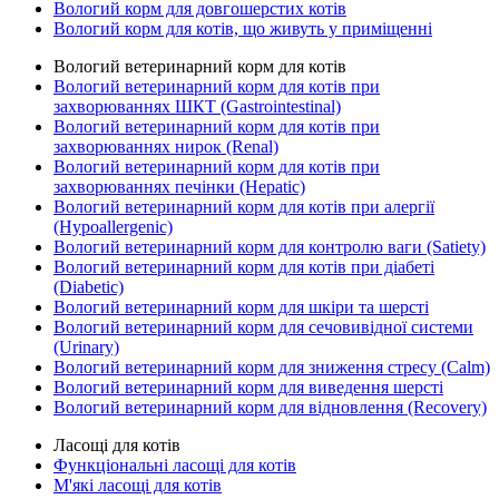
Вологий корм для довгошерстих котів
Вологий корм для котів, що живуть у приміщенні
Вологий ветеринарний корм для котів
Вологий ветеринарний корм для котів при
захворюваннях ШКТ (Gastrointestinal)
Вологий ветеринарний корм для котів при
захворюваннях нирок (Renal)
Вологий ветеринарний корм для котів при
захворюваннях печінки (Hepatic)
Вологий ветеринарний корм для котів при алергії
(Hypoallergenic)
Вологий ветеринарний корм для контролю ваги (Satiety)
Вологий ветеринарний корм для котів при діабеті
(Diabetic)
Вологий ветеринарний корм для шкіри та шерсті
Вологий ветеринарний корм для сечовивідної системи
(Urinary)
Вологий ветеринарний корм для зниження стресу (Calm)
Вологий ветеринарний корм для виведення шерсті
Вологий ветеринарний корм для відновлення (Recovery)
Ласощі для котів
Функціональні ласощі для котів
М'які ласощі для котів