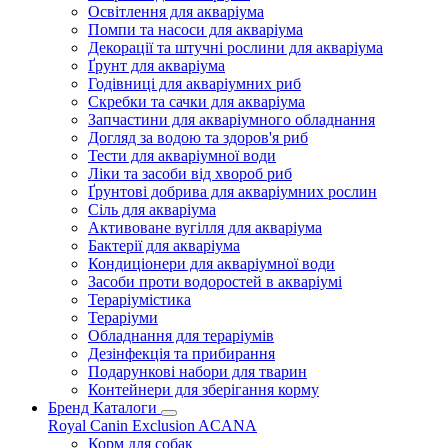
Освітлення для акваріума
Помпи та насоси для акваріума
Декорації та штучні рослини для акваріума
Ґрунт для акваріума
Годівниці для акваріумних риб
Скребки та сачки для акваріума
Запчастини для акваріумного обладнання
Догляд за водою та здоров'я риб
Тести для акваріумної води
Ліки та засоби від хвороб риб
Ґрунтові добрива для акваріумних рослин
Сіль для акваріума
Активоване вугілля для акваріума
Бактерії для акваріума
Кондиціонери для акваріумної води
Засоби проти водоростей в акваріумі
Тераріумістика
Тераріуми
Обладнання для тераріумів
Дезінфекція та прибирання
Подарункові набори для тварин
Контейнери для зберігання корму
Бренд Каталоги
Royal Canin
Exclusion
ACANA
Корм для собак