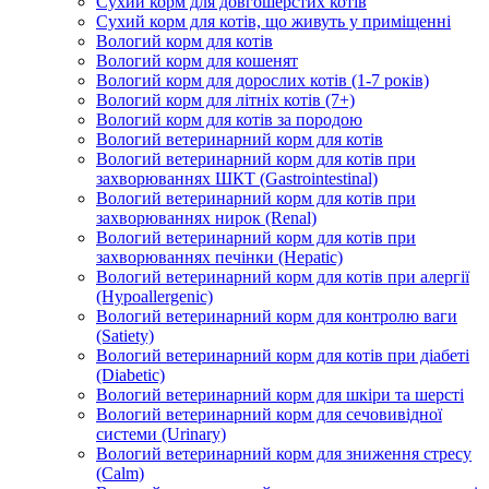
Сухий корм для довгошерстих котів
Сухий корм для котів, що живуть у приміщенні
Вологий корм для котів
Вологий корм для кошенят
Вологий корм для дорослих котів (1-7 років)
Вологий корм для літніх котів (7+)
Вологий корм для котів за породою
Вологий ветеринарний корм для котів
Вологий ветеринарний корм для котів при
захворюваннях ШКТ (Gastrointestinal)
Вологий ветеринарний корм для котів при
захворюваннях нирок (Renal)
Вологий ветеринарний корм для котів при
захворюваннях печінки (Hepatic)
Вологий ветеринарний корм для котів при алергії
(Hypoallergenic)
Вологий ветеринарний корм для контролю ваги
(Satiety)
Вологий ветеринарний корм для котів при діабеті
(Diabetic)
Вологий ветеринарний корм для шкіри та шерсті
Вологий ветеринарний корм для сечовивідної
системи (Urinary)
Вологий ветеринарний корм для зниження стресу
(Calm)