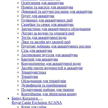
Освітлення для акваріума
Помпи та насоси для акваріума
Декорації та штучні рослини для акваріума
Ґрунт для акваріума
Годівниці для акваріумних риб
Скребки та сачки для акваріума
Запчастини для акваріумного обладнання
Догляд за водою та здоров'я риб
Тести для акваріумної води
Ліки та засоби від хвороб риб
Ґрунтові добрива для акваріумних рослин
Сіль для акваріума
Активоване вугілля для акваріума
Бактерії для акваріума
Кондиціонери для акваріумної води
Засоби проти водоростей в акваріумі
Тераріумістика
Тераріуми
Обладнання для тераріумів
Дезінфекція та прибирання
Подарункові набори для тварин
Контейнери для зберігання корму
Бренд Каталоги
Royal Canin
Exclusion
ACANA
Корм для собак