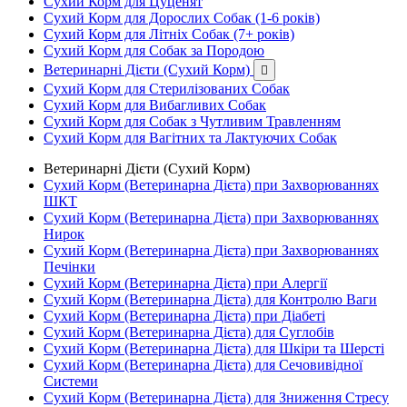
Сухий Корм для Цуценят
Сухий Корм для Дорослих Собак (1-6 років)
Сухий Корм для Літніх Собак (7+ років)
Сухий Корм для Собак за Породою
Ветеринарні Дієти (Сухий Корм)

Сухий Корм для Стерилізованих Собак
Сухий Корм для Вибагливих Собак
Сухий Корм для Собак з Чутливим Травленням
Сухий Корм для Вагітних та Лактуючих Собак
Ветеринарні Дієти (Сухий Корм)
Сухий Корм (Ветеринарна Дієта) при Захворюваннях
ШКТ
Сухий Корм (Ветеринарна Дієта) при Захворюваннях
Нирок
Сухий Корм (Ветеринарна Дієта) при Захворюваннях
Печінки
Сухий Корм (Ветеринарна Дієта) при Алергії
Сухий Корм (Ветеринарна Дієта) для Контролю Ваги
Сухий Корм (Ветеринарна Дієта) при Діабеті
Сухий Корм (Ветеринарна Дієта) для Суглобів
Сухий Корм (Ветеринарна Дієта) для Шкіри та Шерсті
Сухий Корм (Ветеринарна Дієта) для Сечовивідної
Системи
Сухий Корм (Ветеринарна Дієта) для Зниження Стресу