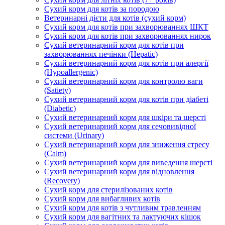
Сухий корм для котів за породою
Ветеринарні дієти для котів (сухий корм)
Сухий корм для котів при захворюваннях ШКТ
Сухий корм для котів при захворюваннях нирок
Сухий ветеринарний корм для котів при
захворюваннях печінки (Hepatic)
Сухий ветеринарний корм для котів при алергії
(Hypoallergenic)
Сухий ветеринарний корм для контролю ваги
(Satiety)
Сухий ветеринарний корм для котів при діабеті
(Diabetic)
Сухий ветеринарний корм для шкіри та шерсті
Сухий ветеринарний корм для сечовивідної
системи (Urinary)
Сухий ветеринарний корм для зниження стресу
(Calm)
Сухий ветеринарний корм для виведення шерсті
Сухий ветеринарний корм для відновлення
(Recovery)
Сухий корм для стерилізованих котів
Сухий корм для вибагливих котів
Сухий корм для котів з чутливим травленням
Сухий корм для вагітних та лактуючих кішок