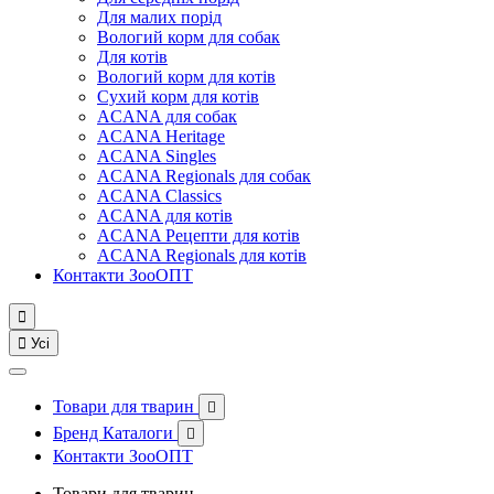
Для малих порід
Вологий корм для собак
Для котів
Вологий корм для котів
Сухий корм для котів
ACANA для собак
ACANA Heritage
ACANA Singles
ACANA Regionals для собак
ACANA Classics
ACANA для котів
ACANA Рецепти для котів
ACANA Regionals для котів
Контакти ЗооОПТ


Усі
Товари для тварин

Бренд Каталоги

Контакти ЗооОПТ
Товари для тварин