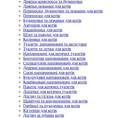
Дряпки-комплекси та будиночки
Дряпки-лежанки для котів
Переноски, будиночки та лежанки для котів
Переноски для котів
Будиночки та лежанки для котів
Амуніція для котів
Нашийники для котів
Шлеї та повідці для котів
Килимки для котів
Туалети, наповнювачі та аксесуари
Туалети та лотки для котів
Наповнювачі для котячих туалетів
Бентонітові наповнювачі для котів
Силікагелеві наповнювачі для котів
Деревні наповнювачі для котів
Соєві наповнювачі для котів
Кукурудзяні наповнювачі для котів
Комбіновані наповнювачі для котів
Пакети для котячих туалетів
Лопатки для котячих туалетів
Догляд та гігієна для котів
Шампуні та кондиціонери для котів
Гребінці та пуходерки для котів
Кігтерізи для котів
Догляд за зубами котів