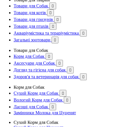
Товари для Собак

Товари для котів

Товари для гризунів

Товари для птахів

Акваріумістика та тераріумістика

Загальні зоотовари

Товари для Собак
Корм для Собак

Аксесуари для Собак

Догляд та гігієна для собак

Здоров'я та ветеринарія для собак

Корм для Собак
Сухий Корм для Собак

Вологий Корм для Собак

Ласощі для Собак

Замінники Молока для Цуценят
Сухий Корм для Собак