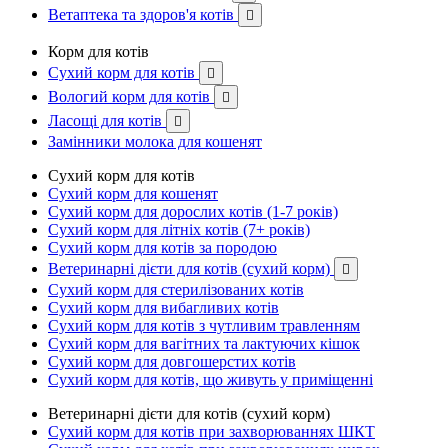
Ветаптека та здоров'я котів

Корм для котів
Сухий корм для котів

Вологий корм для котів

Ласощі для котів

Замінники молока для кошенят
Сухий корм для котів
Сухий корм для кошенят
Сухий корм для дорослих котів (1-7 років)
Сухий корм для літніх котів (7+ років)
Сухий корм для котів за породою
Ветеринарні дієти для котів (сухий корм)

Сухий корм для стерилізованих котів
Сухий корм для вибагливих котів
Сухий корм для котів з чутливим травленням
Сухий корм для вагітних та лактуючих кішок
Сухий корм для довгошерстих котів
Сухий корм для котів, що живуть у приміщенні
Ветеринарні дієти для котів (сухий корм)
Сухий корм для котів при захворюваннях ШКТ