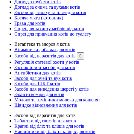
Догляд за зубами котів
Догляд за очима та вухами котів
Засоби від запаху та плям для котів
Котяча м'ята (котовник)
Трава для котів
Спреї для захисту меблів від котів
Спреї для привчання котів до туалету
Ветаптека та здоров'я котів
Вітаміни та добавки для котів
Засоби від паразитів для котів

Регуляція статевої охоти у котів
Заспокійливі засоби для котів
Антибіотики для котів
Засоби для очей та вух котів
Засоби для ШКТ котів
Засоби для виведення шерсті у котів
Захисні коміри для котів
Молоко та замінники молока для кошенят
Швидке відновлення для котів
Засоби від паразитів для котів
Таблетки від глистів для котів
Краплі від бліх та кліщів для котів
Нашийники від бліх та кліщів для котів