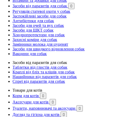
Вітаміни та добавки для собак
Засоби від паразитів для собак

Регуляція статевої охоти у собак
Заспокійливі засоби для собак
Антибіотики для собак
Засоби для очей та вух собак
Засоби для ШКТ собак
Хондропротектори для собак
Захисні коміри для собак
Замінники молока для цуценят
Засоби для швидкого відновлення собак
Вакцини для собак
Засоби від паразитів для собак
Таблетки від глистів для собак
Краплі від бліх та кліщів для собак
Нашийники від паразитів для собак
Спреї від паразитів для собак
Товари для котів
Корм для котів

Аксесуари для котів

Туалети, наповнювачі та аксесуари

Догляд та гігієна для котів
