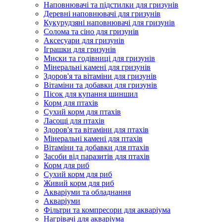
Наповнювачі та підстилки для гризунів
Деревні наповнювачі для гризунів
Кукурудзяні наповнювачі для гризунів
Солома та сіно для гризунів
Аксесуари для гризунів
Іграшки для гризунів
Миски та годівниці для гризунів
Мінеральні камені для гризунів
Здоров'я та вітаміни для гризунів
Вітаміни та добавки для гризунів
Пісок для купання шиншил
Корм для птахів
Сухий корм для птахів
Ласощі для птахів
Здоров'я та вітаміни для птахів
Мінеральні камені для птахів
Вітаміни та добавки для птахів
Засоби від паразитів для птахів
Корм для риб
Сухий корм для риб
Живий корм для риб
Акваріуми та обладнання
Акваріуми
Фільтри та компресори для акваріума
Нагрівачі для акваріума