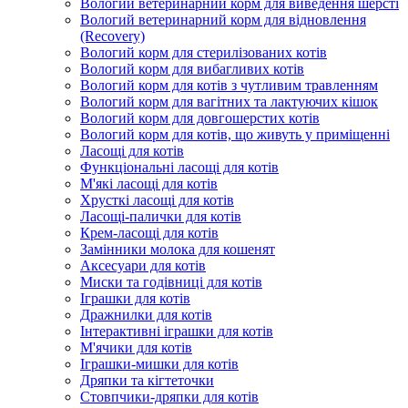
Вологий ветеринарний корм для виведення шерсті
Вологий ветеринарний корм для відновлення
(Recovery)
Вологий корм для стерилізованих котів
Вологий корм для вибагливих котів
Вологий корм для котів з чутливим травленням
Вологий корм для вагітних та лактуючих кішок
Вологий корм для довгошерстих котів
Вологий корм для котів, що живуть у приміщенні
Ласощі для котів
Функціональні ласощі для котів
М'які ласощі для котів
Хрусткі ласощі для котів
Ласощі-палички для котів
Крем-ласощі для котів
Замінники молока для кошенят
Аксесуари для котів
Миски та годівниці для котів
Іграшки для котів
Дражнилки для котів
Інтерактивні іграшки для котів
М'ячики для котів
Іграшки-мишки для котів
Дряпки та кігтеточки
Стовпчики-дряпки для котів