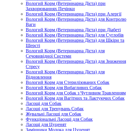
Вологий Корм (Ветеринарна Дієта) при
Захворюваннях Печінки
Вологий Корм (Ветеринарна Дієта) при Алергії
Вологий Корм (Ветеринарна Дієта) для Контролю
Ваги
Вологий Корм (Ветеринарна Дієта) при Діабеті
Вологий Корм (Ветеринарна Дієта) для Суглобів
Вологий Корм (Ветеринарна Дієта) для Шкіри та
Шерсті
Вологий Корм (Ветеринарна Дієта) для
Сечовивідної Системи
Вологий Корм (Ветеринарна Дієта) для Зниження
Стресу
Вологий Корм (Ветеринарна Дієта) для
Відновлення
Вологий Корм для Стерилізованих Собак
Вологий Корм для Вибагливих Собак
Вологий Корм для Собак з Чутливим Травленням
Вологий Корм для Вагітних та Лактуючих Собак
Ласощі для Собак
Ласощі для Тренувань Собак
Жувальні Ласощі для Собак
Функціональні Ласощі для Собак
Ласощі для Цуценят
Замінники Молока для Цуценят