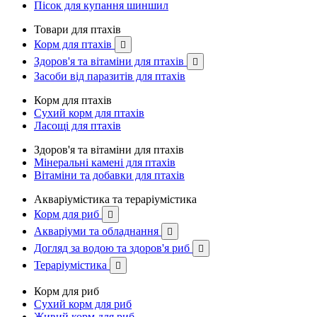
Пісок для купання шиншил
Товари для птахів
Корм для птахів

Здоров'я та вітаміни для птахів

Засоби від паразитів для птахів
Корм для птахів
Сухий корм для птахів
Ласощі для птахів
Здоров'я та вітаміни для птахів
Мінеральні камені для птахів
Вітаміни та добавки для птахів
Акваріумістика та тераріумістика
Корм для риб

Акваріуми та обладнання

Догляд за водою та здоров'я риб

Тераріумістика

Корм для риб
Сухий корм для риб
Живий корм для риб