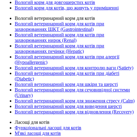
Вологий корм для довгошерстих котів
Вологий корм для котів, що живуть у приміщенні
Вологий ветеринарний корм для котів
Вологий ветеринарний корм для котів при
захворюваннях ШКТ (Gastrointestinal)
Вологий ветеринарний корм для котів при
захворюваннях нирок (Renal)
Вологий ветеринарний корм для котів при
захворюваннях печінки (Hepatic)
Вологий ветеринарний корм для котів при алергії
(Hypoallergenic)
Вологий ветеринарний корм для контролю ваги (Satiety)
Вологий ветеринарний корм для котів при діабеті
(Diabetic)
Вологий ветеринарний корм для шкіри та шерсті
Вологий ветеринарний корм для сечовивідної системи
(Urinary)
Вологий ветеринарний корм для зниження стресу (Calm)
Вологий ветеринарний корм для виведення шерсті
Вологий ветеринарний корм для відновлення (Recovery)
Ласощі для котів
Функціональні ласощі для котів
М'які ласощі для котів