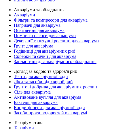
Акваріуми та обладнання
Акваріуми
Фільтри та компресори для акваріума
Нагрівачі для акваріума
Освітлення для акваріума
Помпи та насоси для акваріума
Декорації та штучні рослини для акваріума
Ґрунт для акваріума
Годівниці для акваріумних риб
Скребки та сачки для акваріума
Запчастини для акваріумного обладнання
Догляд за водою та здоров'я риб
Тести для акваріумної води
Ліки та засоби від хвороб риб
Ґрунтові добрива для акваріумних рослин
Сіль для акваріума
Активоване вугілля для акваріума
Бактерії для акваріума
Кондиціонери для акваріумної води
Засоби проти водоростей в акваріумі
Тераріумістика
Тераріуми