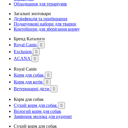
Обладнання для тераріумів
Загальні зоотовари
Дезінфекція та прибирання
Подарункові набори для тварин
Контейнери для зберігання корму
Бренд Каталоги
Royal Canin

Exclusion

ACANA

Royal Canin
Корм для собак

Корм для котів

Ветеринарні дієти

Корм для собак
Сухий корм для собак

Вологий корм для собак
Замінник молока для цуценят
Сухий корм для собак