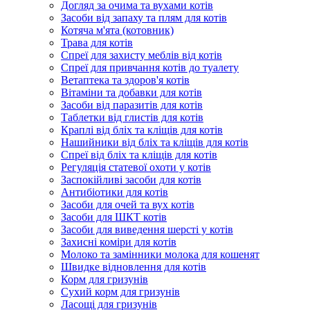
Догляд за очима та вухами котів
Засоби від запаху та плям для котів
Котяча м'ята (котовник)
Трава для котів
Спреї для захисту меблів від котів
Спреї для привчання котів до туалету
Ветаптека та здоров'я котів
Вітаміни та добавки для котів
Засоби від паразитів для котів
Таблетки від глистів для котів
Краплі від бліх та кліщів для котів
Нашийники від бліх та кліщів для котів
Спреї від бліх та кліщів для котів
Регуляція статевої охоти у котів
Заспокійливі засоби для котів
Антибіотики для котів
Засоби для очей та вух котів
Засоби для ШКТ котів
Засоби для виведення шерсті у котів
Захисні коміри для котів
Молоко та замінники молока для кошенят
Швидке відновлення для котів
Корм для гризунів
Сухий корм для гризунів
Ласощі для гризунів