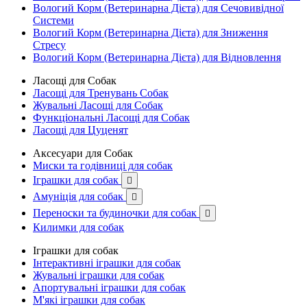
Вологий Корм (Ветеринарна Дієта) для Сечовивідної
Системи
Вологий Корм (Ветеринарна Дієта) для Зниження
Стресу
Вологий Корм (Ветеринарна Дієта) для Відновлення
Ласощі для Собак
Ласощі для Тренувань Собак
Жувальні Ласощі для Собак
Функціональні Ласощі для Собак
Ласощі для Цуценят
Аксесуари для Собак
Миски та годівниці для собак
Іграшки для собак

Амуніція для собак

Переноски та будиночки для собак

Килимки для собак
Іграшки для собак
Інтерактивні іграшки для собак
Жувальні іграшки для собак
Апортувальні іграшки для собак
М'які іграшки для собак