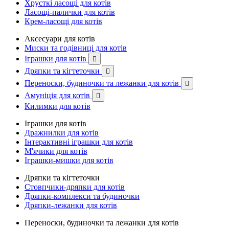
Хрусткі ласощі для котів
Ласощі-палички для котів
Крем-ласощі для котів
Аксесуари для котів
Миски та годівниці для котів
Іграшки для котів

Дряпки та кігтеточки

Переноски, будиночки та лежанки для котів

Амуніція для котів

Килимки для котів
Іграшки для котів
Дражнилки для котів
Інтерактивні іграшки для котів
М'ячики для котів
Іграшки-мишки для котів
Дряпки та кігтеточки
Стовпчики-дряпки для котів
Дряпки-комплекси та будиночки
Дряпки-лежанки для котів
Переноски, будиночки та лежанки для котів