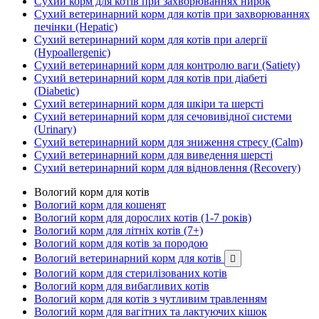
Сухий корм для котів при захворюваннях нирок
Сухий ветеринарний корм для котів при захворюваннях
печінки (Hepatic)
Сухий ветеринарний корм для котів при алергії
(Hypoallergenic)
Сухий ветеринарний корм для контролю ваги (Satiety)
Сухий ветеринарний корм для котів при діабеті
(Diabetic)
Сухий ветеринарний корм для шкіри та шерсті
Сухий ветеринарний корм для сечовивідної системи
(Urinary)
Сухий ветеринарний корм для зниження стресу (Calm)
Сухий ветеринарний корм для виведення шерсті
Сухий ветеринарний корм для відновлення (Recovery)
Вологий корм для котів
Вологий корм для кошенят
Вологий корм для дорослих котів (1-7 років)
Вологий корм для літніх котів (7+)
Вологий корм для котів за породою
Вологий ветеринарний корм для котів

Вологий корм для стерилізованих котів
Вологий корм для вибагливих котів
Вологий корм для котів з чутливим травленням
Вологий корм для вагітних та лактуючих кішок