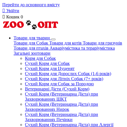
Перейти до основного вмісту

Увійти

Кошик
0
Товари для тварин
Товари для Собак
Товари для котів
Товари для гризунів
Товари для птахів
Акваріумістика та тераріумістика
Загальні зоотовари
Корм для Собак
Сухий Корм для Собак
Сухий Корм для Цуценят
Сухий Корм для Дорослих Собак (1-6 років)
Сухий Корм для Літніх Собак (7+ років)
Сухий Корм для Собак за Породою
Ветеринарні Дієти (Сухий Корм)
Сухий Корм (Ветеринарна Дієта) при
Захворюваннях ШКТ
Сухий Корм (Ветеринарна Дієта) при
Захворюваннях Нирок
Сухий Корм (Ветеринарна Дієта) при
Захворюваннях Печінки
Сухий Корм (Ветеринарна Дієта) при Алергії