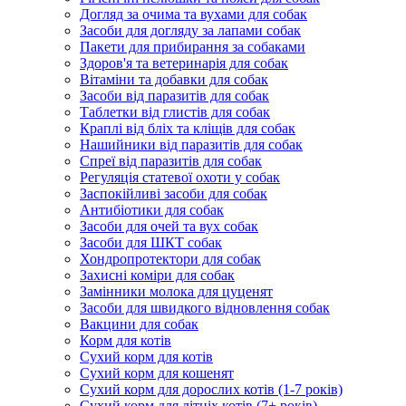
Догляд за очима та вухами для собак
Засоби для догляду за лапами собак
Пакети для прибирання за собаками
Здоров'я та ветеринарія для собак
Вітаміни та добавки для собак
Засоби від паразитів для собак
Таблетки від глистів для собак
Краплі від бліх та кліщів для собак
Нашийники від паразитів для собак
Спреї від паразитів для собак
Регуляція статевої охоти у собак
Заспокійливі засоби для собак
Антибіотики для собак
Засоби для очей та вух собак
Засоби для ШКТ собак
Хондропротектори для собак
Захисні коміри для собак
Замінники молока для цуценят
Засоби для швидкого відновлення собак
Вакцини для собак
Корм для котів
Сухий корм для котів
Сухий корм для кошенят
Сухий корм для дорослих котів (1-7 років)
Сухий корм для літніх котів (7+ років)