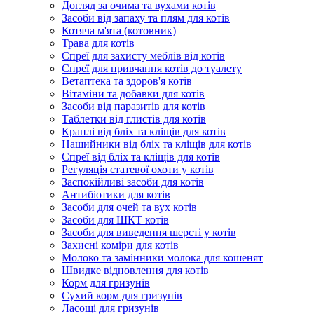
Догляд за очима та вухами котів
Засоби від запаху та плям для котів
Котяча м'ята (котовник)
Трава для котів
Спреї для захисту меблів від котів
Спреї для привчання котів до туалету
Ветаптека та здоров'я котів
Вітаміни та добавки для котів
Засоби від паразитів для котів
Таблетки від глистів для котів
Краплі від бліх та кліщів для котів
Нашийники від бліх та кліщів для котів
Спреї від бліх та кліщів для котів
Регуляція статевої охоти у котів
Заспокійливі засоби для котів
Антибіотики для котів
Засоби для очей та вух котів
Засоби для ШКТ котів
Засоби для виведення шерсті у котів
Захисні коміри для котів
Молоко та замінники молока для кошенят
Швидке відновлення для котів
Корм для гризунів
Сухий корм для гризунів
Ласощі для гризунів