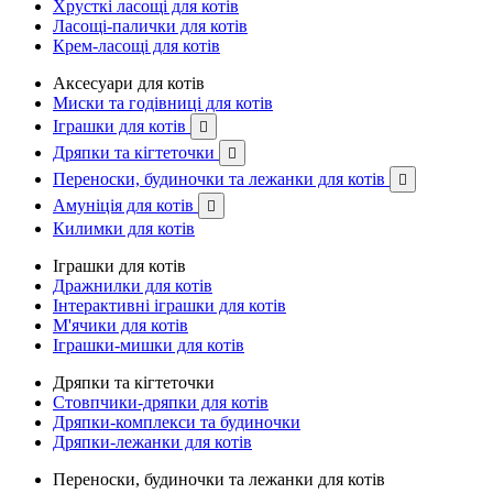
Хрусткі ласощі для котів
Ласощі-палички для котів
Крем-ласощі для котів
Аксесуари для котів
Миски та годівниці для котів
Іграшки для котів

Дряпки та кігтеточки

Переноски, будиночки та лежанки для котів

Амуніція для котів

Килимки для котів
Іграшки для котів
Дражнилки для котів
Інтерактивні іграшки для котів
М'ячики для котів
Іграшки-мишки для котів
Дряпки та кігтеточки
Стовпчики-дряпки для котів
Дряпки-комплекси та будиночки
Дряпки-лежанки для котів
Переноски, будиночки та лежанки для котів