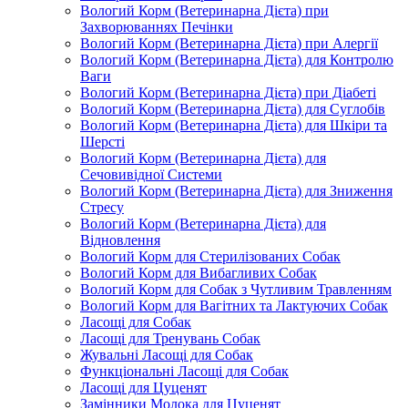
Вологий Корм (Ветеринарна Дієта) при
Захворюваннях Печінки
Вологий Корм (Ветеринарна Дієта) при Алергії
Вологий Корм (Ветеринарна Дієта) для Контролю
Ваги
Вологий Корм (Ветеринарна Дієта) при Діабеті
Вологий Корм (Ветеринарна Дієта) для Суглобів
Вологий Корм (Ветеринарна Дієта) для Шкіри та
Шерсті
Вологий Корм (Ветеринарна Дієта) для
Сечовивідної Системи
Вологий Корм (Ветеринарна Дієта) для Зниження
Стресу
Вологий Корм (Ветеринарна Дієта) для
Відновлення
Вологий Корм для Стерилізованих Собак
Вологий Корм для Вибагливих Собак
Вологий Корм для Собак з Чутливим Травленням
Вологий Корм для Вагітних та Лактуючих Собак
Ласощі для Собак
Ласощі для Тренувань Собак
Жувальні Ласощі для Собак
Функціональні Ласощі для Собак
Ласощі для Цуценят
Замінники Молока для Цуценят