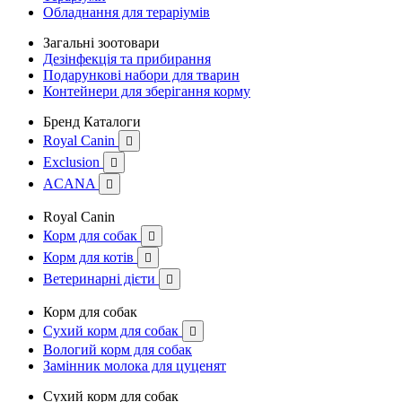
Обладнання для тераріумів
Загальні зоотовари
Дезінфекція та прибирання
Подарункові набори для тварин
Контейнери для зберігання корму
Бренд Каталоги
Royal Canin

Exclusion

ACANA

Royal Canin
Корм для собак

Корм для котів

Ветеринарні дієти

Корм для собак
Сухий корм для собак

Вологий корм для собак
Замінник молока для цуценят
Сухий корм для собак