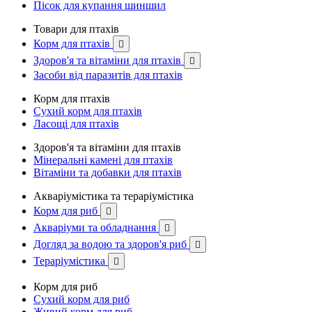
Пісок для купання шиншил
Товари для птахів
Корм для птахів

Здоров'я та вітаміни для птахів

Засоби від паразитів для птахів
Корм для птахів
Сухий корм для птахів
Ласощі для птахів
Здоров'я та вітаміни для птахів
Мінеральні камені для птахів
Вітаміни та добавки для птахів
Акваріумістика та тераріумістика
Корм для риб

Акваріуми та обладнання

Догляд за водою та здоров'я риб

Тераріумістика

Корм для риб
Сухий корм для риб
Живий корм для риб