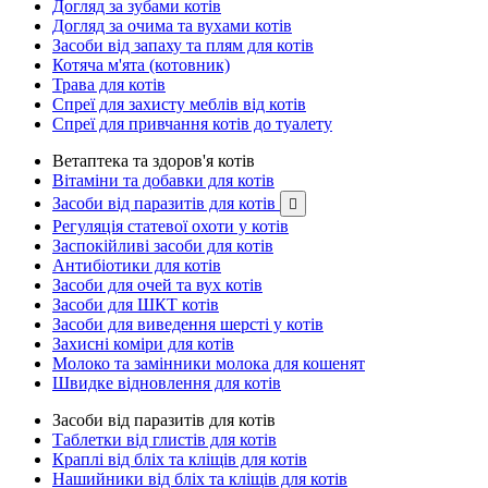
Догляд за зубами котів
Догляд за очима та вухами котів
Засоби від запаху та плям для котів
Котяча м'ята (котовник)
Трава для котів
Спреї для захисту меблів від котів
Спреї для привчання котів до туалету
Ветаптека та здоров'я котів
Вітаміни та добавки для котів
Засоби від паразитів для котів

Регуляція статевої охоти у котів
Заспокійливі засоби для котів
Антибіотики для котів
Засоби для очей та вух котів
Засоби для ШКТ котів
Засоби для виведення шерсті у котів
Захисні коміри для котів
Молоко та замінники молока для кошенят
Швидке відновлення для котів
Засоби від паразитів для котів
Таблетки від глистів для котів
Краплі від бліх та кліщів для котів
Нашийники від бліх та кліщів для котів