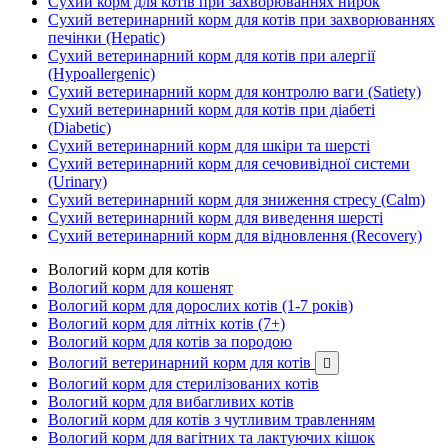
Сухий корм для котів при захворюваннях нирок
Сухий ветеринарний корм для котів при захворюваннях
печінки (Hepatic)
Сухий ветеринарний корм для котів при алергії
(Hypoallergenic)
Сухий ветеринарний корм для контролю ваги (Satiety)
Сухий ветеринарний корм для котів при діабеті
(Diabetic)
Сухий ветеринарний корм для шкіри та шерсті
Сухий ветеринарний корм для сечовивідної системи
(Urinary)
Сухий ветеринарний корм для зниження стресу (Calm)
Сухий ветеринарний корм для виведення шерсті
Сухий ветеринарний корм для відновлення (Recovery)
Вологий корм для котів
Вологий корм для кошенят
Вологий корм для дорослих котів (1-7 років)
Вологий корм для літніх котів (7+)
Вологий корм для котів за породою
Вологий ветеринарний корм для котів

Вологий корм для стерилізованих котів
Вологий корм для вибагливих котів
Вологий корм для котів з чутливим травленням
Вологий корм для вагітних та лактуючих кішок