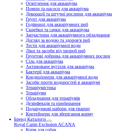
Освітлення для акваріума
Помпи та насоси для акваріума
Декорації та штучні рослини для акваріума
Ґрунт для акваріума
Годівниці для акваріумних риб
Скребки та сачки для акваріума
Запчастини для акваріумного обладнання
Догляд за водою та здоров'я риб
Тести для акваріумної води
Ліки та засоби від хвороб риб
Ґрунтові добрива для акваріумних рослин
Сіль для акваріума
Активоване вугілля для акваріума
Бактерії для акваріума
Кондиціонери для акваріумної води
Засоби проти водоростей в акваріумі
Тераріумістика
Тераріуми
Обладнання для тераріумів
Дезінфекція та прибирання
Подарункові набори для тварин
Контейнери для зберігання корму
Бренд Каталоги
Royal Canin
Exclusion
ACANA
Корм для собак