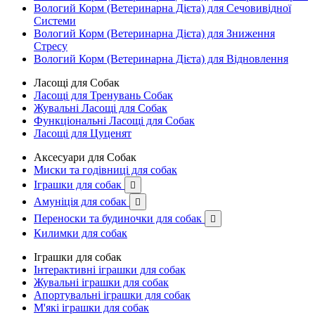
Вологий Корм (Ветеринарна Дієта) для Сечовивідної
Системи
Вологий Корм (Ветеринарна Дієта) для Зниження
Стресу
Вологий Корм (Ветеринарна Дієта) для Відновлення
Ласощі для Собак
Ласощі для Тренувань Собак
Жувальні Ласощі для Собак
Функціональні Ласощі для Собак
Ласощі для Цуценят
Аксесуари для Собак
Миски та годівниці для собак
Іграшки для собак

Амуніція для собак

Переноски та будиночки для собак

Килимки для собак
Іграшки для собак
Інтерактивні іграшки для собак
Жувальні іграшки для собак
Апортувальні іграшки для собак
М'які іграшки для собак