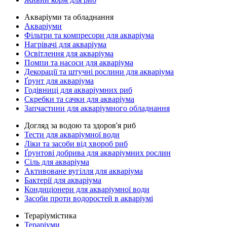
Акваріуми та обладнання
Акваріуми
Фільтри та компресори для акваріума
Нагрівачі для акваріума
Освітлення для акваріума
Помпи та насоси для акваріума
Декорації та штучні рослини для акваріума
Ґрунт для акваріума
Годівниці для акваріумних риб
Скребки та сачки для акваріума
Запчастини для акваріумного обладнання
Догляд за водою та здоров'я риб
Тести для акваріумної води
Ліки та засоби від хвороб риб
Ґрунтові добрива для акваріумних рослин
Сіль для акваріума
Активоване вугілля для акваріума
Бактерії для акваріума
Кондиціонери для акваріумної води
Засоби проти водоростей в акваріумі
Тераріумістика
Тераріуми