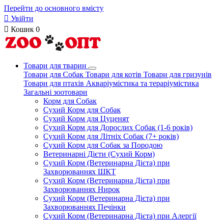
Перейти до основного вмісту

Увійти

Кошик
0
Товари для тварин
Товари для Собак
Товари для котів
Товари для гризунів
Товари для птахів
Акваріумістика та тераріумістика
Загальні зоотовари
Корм для Собак
Сухий Корм для Собак
Сухий Корм для Цуценят
Сухий Корм для Дорослих Собак (1-6 років)
Сухий Корм для Літніх Собак (7+ років)
Сухий Корм для Собак за Породою
Ветеринарні Дієти (Сухий Корм)
Сухий Корм (Ветеринарна Дієта) при
Захворюваннях ШКТ
Сухий Корм (Ветеринарна Дієта) при
Захворюваннях Нирок
Сухий Корм (Ветеринарна Дієта) при
Захворюваннях Печінки
Сухий Корм (Ветеринарна Дієта) при Алергії