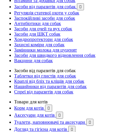
Вітаміни та добавки для собак
Засоби від паразитів для собак

Регуляція статевої охоти у собак
Заспокійливі засоби для собак
Антибіотики для собак
Засоби для очей та вух собак
Засоби для ШКТ собак
Хондропротектори для собак
Захисні коміри для собак
Замінники молока для цуценят
Засоби для швидкого відновлення собак
Вакцини для собак
Засоби від паразитів для собак
Таблетки від глистів для собак
Краплі від бліх та кліщів для собак
Нашийники від паразитів для собак
Спреї від паразитів для собак
Товари для котів
Корм для котів

Аксесуари для котів

Туалети, наповнювачі та аксесуари

Догляд та гігієна для котів
