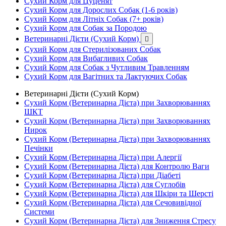
Сухий Корм для Цуценят
Сухий Корм для Дорослих Собак (1-6 років)
Сухий Корм для Літніх Собак (7+ років)
Сухий Корм для Собак за Породою
Ветеринарні Дієти (Сухий Корм)

Сухий Корм для Стерилізованих Собак
Сухий Корм для Вибагливих Собак
Сухий Корм для Собак з Чутливим Травленням
Сухий Корм для Вагітних та Лактуючих Собак
Ветеринарні Дієти (Сухий Корм)
Сухий Корм (Ветеринарна Дієта) при Захворюваннях
ШКТ
Сухий Корм (Ветеринарна Дієта) при Захворюваннях
Нирок
Сухий Корм (Ветеринарна Дієта) при Захворюваннях
Печінки
Сухий Корм (Ветеринарна Дієта) при Алергії
Сухий Корм (Ветеринарна Дієта) для Контролю Ваги
Сухий Корм (Ветеринарна Дієта) при Діабеті
Сухий Корм (Ветеринарна Дієта) для Суглобів
Сухий Корм (Ветеринарна Дієта) для Шкіри та Шерсті
Сухий Корм (Ветеринарна Дієта) для Сечовивідної
Системи
Сухий Корм (Ветеринарна Дієта) для Зниження Стресу