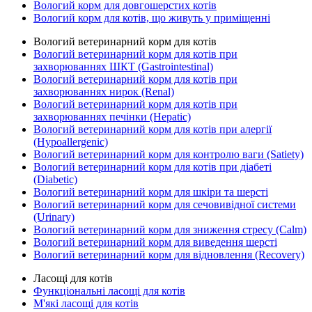
Вологий корм для довгошерстих котів
Вологий корм для котів, що живуть у приміщенні
Вологий ветеринарний корм для котів
Вологий ветеринарний корм для котів при
захворюваннях ШКТ (Gastrointestinal)
Вологий ветеринарний корм для котів при
захворюваннях нирок (Renal)
Вологий ветеринарний корм для котів при
захворюваннях печінки (Hepatic)
Вологий ветеринарний корм для котів при алергії
(Hypoallergenic)
Вологий ветеринарний корм для контролю ваги (Satiety)
Вологий ветеринарний корм для котів при діабеті
(Diabetic)
Вологий ветеринарний корм для шкіри та шерсті
Вологий ветеринарний корм для сечовивідної системи
(Urinary)
Вологий ветеринарний корм для зниження стресу (Calm)
Вологий ветеринарний корм для виведення шерсті
Вологий ветеринарний корм для відновлення (Recovery)
Ласощі для котів
Функціональні ласощі для котів
М'які ласощі для котів