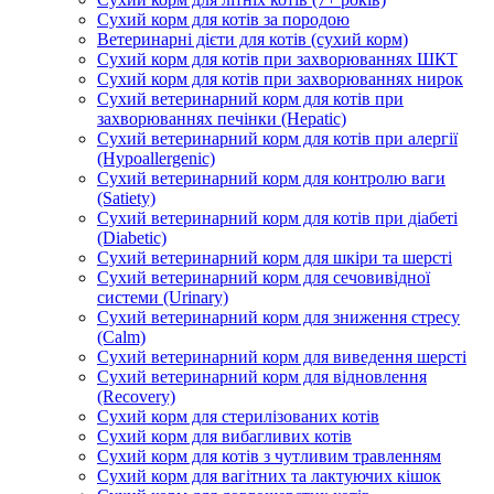
Сухий корм для котів за породою
Ветеринарні дієти для котів (сухий корм)
Сухий корм для котів при захворюваннях ШКТ
Сухий корм для котів при захворюваннях нирок
Сухий ветеринарний корм для котів при
захворюваннях печінки (Hepatic)
Сухий ветеринарний корм для котів при алергії
(Hypoallergenic)
Сухий ветеринарний корм для контролю ваги
(Satiety)
Сухий ветеринарний корм для котів при діабеті
(Diabetic)
Сухий ветеринарний корм для шкіри та шерсті
Сухий ветеринарний корм для сечовивідної
системи (Urinary)
Сухий ветеринарний корм для зниження стресу
(Calm)
Сухий ветеринарний корм для виведення шерсті
Сухий ветеринарний корм для відновлення
(Recovery)
Сухий корм для стерилізованих котів
Сухий корм для вибагливих котів
Сухий корм для котів з чутливим травленням
Сухий корм для вагітних та лактуючих кішок