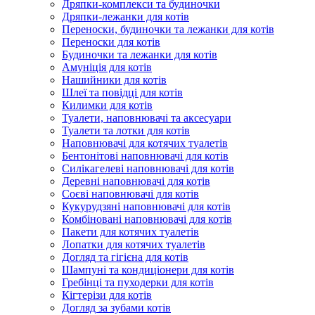
Дряпки-комплекси та будиночки
Дряпки-лежанки для котів
Переноски, будиночки та лежанки для котів
Переноски для котів
Будиночки та лежанки для котів
Амуніція для котів
Нашийники для котів
Шлеї та повідці для котів
Килимки для котів
Туалети, наповнювачі та аксесуари
Туалети та лотки для котів
Наповнювачі для котячих туалетів
Бентонітові наповнювачі для котів
Силікагелеві наповнювачі для котів
Деревні наповнювачі для котів
Соєві наповнювачі для котів
Кукурудзяні наповнювачі для котів
Комбіновані наповнювачі для котів
Пакети для котячих туалетів
Лопатки для котячих туалетів
Догляд та гігієна для котів
Шампуні та кондиціонери для котів
Гребінці та пуходерки для котів
Кігтерізи для котів
Догляд за зубами котів