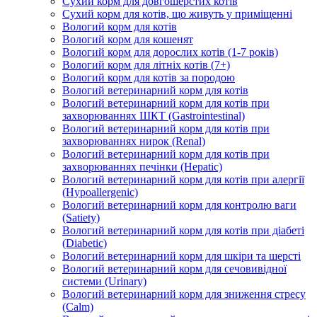
Сухий корм для довгошерстих котів
Сухий корм для котів, що живуть у приміщенні
Вологий корм для котів
Вологий корм для кошенят
Вологий корм для дорослих котів (1-7 років)
Вологий корм для літніх котів (7+)
Вологий корм для котів за породою
Вологий ветеринарний корм для котів
Вологий ветеринарний корм для котів при
захворюваннях ШКТ (Gastrointestinal)
Вологий ветеринарний корм для котів при
захворюваннях нирок (Renal)
Вологий ветеринарний корм для котів при
захворюваннях печінки (Hepatic)
Вологий ветеринарний корм для котів при алергії
(Hypoallergenic)
Вологий ветеринарний корм для контролю ваги
(Satiety)
Вологий ветеринарний корм для котів при діабеті
(Diabetic)
Вологий ветеринарний корм для шкіри та шерсті
Вологий ветеринарний корм для сечовивідної
системи (Urinary)
Вологий ветеринарний корм для зниження стресу
(Calm)