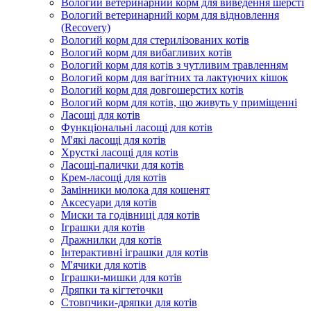
Вологий ветеринарний корм для виведення шерсті
Вологий ветеринарний корм для відновлення
(Recovery)
Вологий корм для стерилізованих котів
Вологий корм для вибагливих котів
Вологий корм для котів з чутливим травленням
Вологий корм для вагітних та лактуючих кішок
Вологий корм для довгошерстих котів
Вологий корм для котів, що живуть у приміщенні
Ласощі для котів
Функціональні ласощі для котів
М'які ласощі для котів
Хрусткі ласощі для котів
Ласощі-палички для котів
Крем-ласощі для котів
Замінники молока для кошенят
Аксесуари для котів
Миски та годівниці для котів
Іграшки для котів
Дражнилки для котів
Інтерактивні іграшки для котів
М'ячики для котів
Іграшки-мишки для котів
Дряпки та кігтеточки
Стовпчики-дряпки для котів