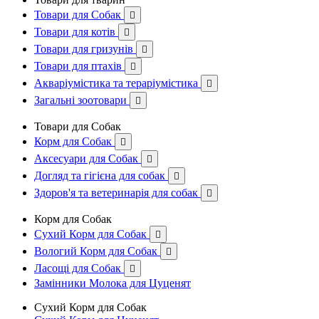
Товари для Собак

Товари для котів

Товари для гризунів

Товари для птахів

Акваріумістика та тераріумістика

Загальні зоотовари

Товари для Собак
Корм для Собак

Аксесуари для Собак

Догляд та гігієна для собак

Здоров'я та ветеринарія для собак

Корм для Собак
Сухий Корм для Собак

Вологий Корм для Собак

Ласощі для Собак

Замінники Молока для Цуценят
Сухий Корм для Собак