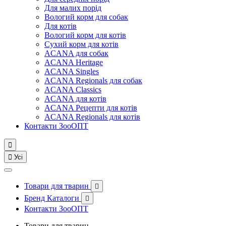
Для малих порід
Вологий корм для собак
Для котів
Вологий корм для котів
Сухий корм для котів
ACANA для собак
ACANA Heritage
ACANA Singles
ACANA Regionals для собак
ACANA Classics
ACANA для котів
ACANA Рецепти для котів
ACANA Regionals для котів
Контакти ЗооОПТ


Усі
Товари для тварин

Бренд Каталоги

Контакти ЗооОПТ
Товари для тварин