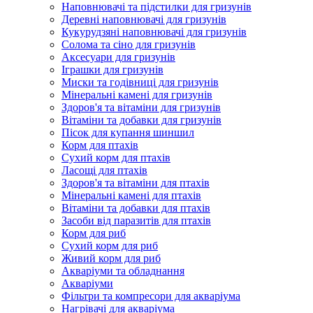
Наповнювачі та підстилки для гризунів
Деревні наповнювачі для гризунів
Кукурудзяні наповнювачі для гризунів
Солома та сіно для гризунів
Аксесуари для гризунів
Іграшки для гризунів
Миски та годівниці для гризунів
Мінеральні камені для гризунів
Здоров'я та вітаміни для гризунів
Вітаміни та добавки для гризунів
Пісок для купання шиншил
Корм для птахів
Сухий корм для птахів
Ласощі для птахів
Здоров'я та вітаміни для птахів
Мінеральні камені для птахів
Вітаміни та добавки для птахів
Засоби від паразитів для птахів
Корм для риб
Сухий корм для риб
Живий корм для риб
Акваріуми та обладнання
Акваріуми
Фільтри та компресори для акваріума
Нагрівачі для акваріума