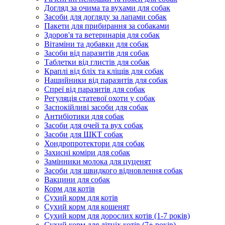
Догляд за очима та вухами для собак
Засоби для догляду за лапами собак
Пакети для прибирання за собаками
Здоров'я та ветеринарія для собак
Вітаміни та добавки для собак
Засоби від паразитів для собак
Таблетки від глистів для собак
Краплі від бліх та кліщів для собак
Нашийники від паразитів для собак
Спреї від паразитів для собак
Регуляція статевої охоти у собак
Заспокійливі засоби для собак
Антибіотики для собак
Засоби для очей та вух собак
Засоби для ШКТ собак
Хондропротектори для собак
Захисні коміри для собак
Замінники молока для цуценят
Засоби для швидкого відновлення собак
Вакцини для собак
Корм для котів
Сухий корм для котів
Сухий корм для кошенят
Сухий корм для дорослих котів (1-7 років)
Сухий корм для літніх котів (7+ років)