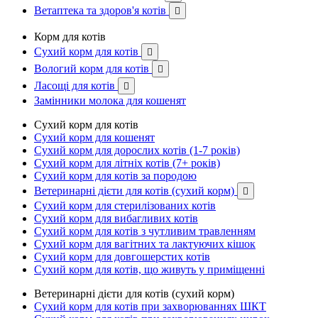
Ветаптека та здоров'я котів

Корм для котів
Сухий корм для котів

Вологий корм для котів

Ласощі для котів

Замінники молока для кошенят
Сухий корм для котів
Сухий корм для кошенят
Сухий корм для дорослих котів (1-7 років)
Сухий корм для літніх котів (7+ років)
Сухий корм для котів за породою
Ветеринарні дієти для котів (сухий корм)

Сухий корм для стерилізованих котів
Сухий корм для вибагливих котів
Сухий корм для котів з чутливим травленням
Сухий корм для вагітних та лактуючих кішок
Сухий корм для довгошерстих котів
Сухий корм для котів, що живуть у приміщенні
Ветеринарні дієти для котів (сухий корм)
Сухий корм для котів при захворюваннях ШКТ