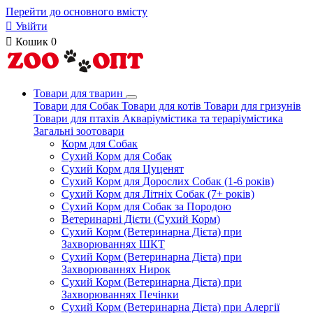
Перейти до основного вмісту

Увійти

Кошик
0
Товари для тварин
Товари для Собак
Товари для котів
Товари для гризунів
Товари для птахів
Акваріумістика та тераріумістика
Загальні зоотовари
Корм для Собак
Сухий Корм для Собак
Сухий Корм для Цуценят
Сухий Корм для Дорослих Собак (1-6 років)
Сухий Корм для Літніх Собак (7+ років)
Сухий Корм для Собак за Породою
Ветеринарні Дієти (Сухий Корм)
Сухий Корм (Ветеринарна Дієта) при
Захворюваннях ШКТ
Сухий Корм (Ветеринарна Дієта) при
Захворюваннях Нирок
Сухий Корм (Ветеринарна Дієта) при
Захворюваннях Печінки
Сухий Корм (Ветеринарна Дієта) при Алергії