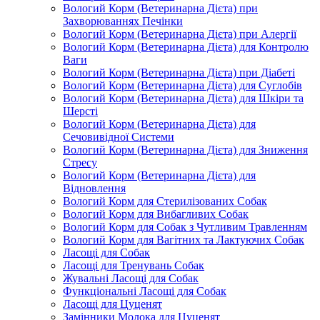
Вологий Корм (Ветеринарна Дієта) при
Захворюваннях Печінки
Вологий Корм (Ветеринарна Дієта) при Алергії
Вологий Корм (Ветеринарна Дієта) для Контролю
Ваги
Вологий Корм (Ветеринарна Дієта) при Діабеті
Вологий Корм (Ветеринарна Дієта) для Суглобів
Вологий Корм (Ветеринарна Дієта) для Шкіри та
Шерсті
Вологий Корм (Ветеринарна Дієта) для
Сечовивідної Системи
Вологий Корм (Ветеринарна Дієта) для Зниження
Стресу
Вологий Корм (Ветеринарна Дієта) для
Відновлення
Вологий Корм для Стерилізованих Собак
Вологий Корм для Вибагливих Собак
Вологий Корм для Собак з Чутливим Травленням
Вологий Корм для Вагітних та Лактуючих Собак
Ласощі для Собак
Ласощі для Тренувань Собак
Жувальні Ласощі для Собак
Функціональні Ласощі для Собак
Ласощі для Цуценят
Замінники Молока для Цуценят