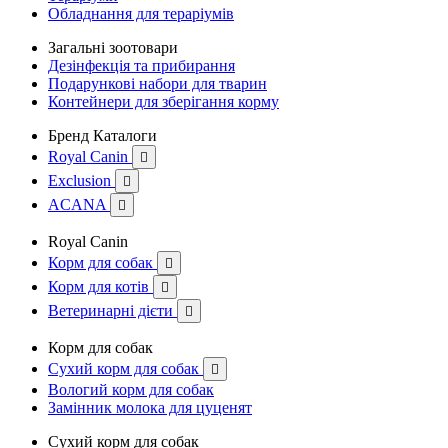
Обладнання для тераріумів
Загальні зоотовари
Дезінфекція та прибирання
Подарункові набори для тварин
Контейнери для зберігання корму
Бренд Каталоги
Royal Canin

Exclusion

ACANA

Royal Canin
Корм для собак

Корм для котів

Ветеринарні дієти

Корм для собак
Сухий корм для собак

Вологий корм для собак
Замінник молока для цуценят
Сухий корм для собак