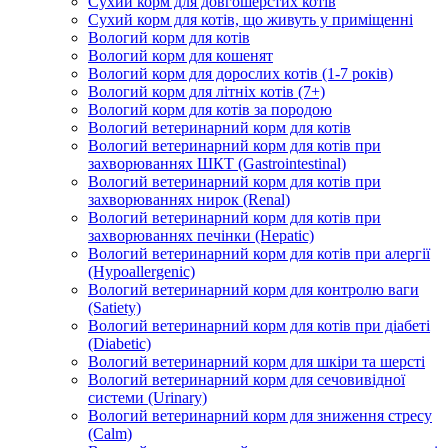
Сухий корм для довгошерстих котів
Сухий корм для котів, що живуть у приміщенні
Вологий корм для котів
Вологий корм для кошенят
Вологий корм для дорослих котів (1-7 років)
Вологий корм для літніх котів (7+)
Вологий корм для котів за породою
Вологий ветеринарний корм для котів
Вологий ветеринарний корм для котів при
захворюваннях ШКТ (Gastrointestinal)
Вологий ветеринарний корм для котів при
захворюваннях нирок (Renal)
Вологий ветеринарний корм для котів при
захворюваннях печінки (Hepatic)
Вологий ветеринарний корм для котів при алергії
(Hypoallergenic)
Вологий ветеринарний корм для контролю ваги
(Satiety)
Вологий ветеринарний корм для котів при діабеті
(Diabetic)
Вологий ветеринарний корм для шкіри та шерсті
Вологий ветеринарний корм для сечовивідної
системи (Urinary)
Вологий ветеринарний корм для зниження стресу
(Calm)