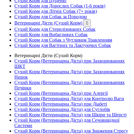
Сухий Корм для Цуценят
Сухий Корм для Дорослих Собак (1-6 років)
Сухий Корм для Літніх Собак (7+ років)
Сухий Корм для Собак за Породою
Ветеринарні Дієти (Сухий Корм)

Сухий Корм для Стерилізованих Собак
Сухий Корм для Вибагливих Собак
Сухий Корм для Собак з Чутливим Травленням
Сухий Корм для Вагітних та Лактуючих Собак
Ветеринарні Дієти (Сухий Корм)
Сухий Корм (Ветеринарна Дієта) при Захворюваннях
ШКТ
Сухий Корм (Ветеринарна Дієта) при Захворюваннях
Нирок
Сухий Корм (Ветеринарна Дієта) при Захворюваннях
Печінки
Сухий Корм (Ветеринарна Дієта) при Алергії
Сухий Корм (Ветеринарна Дієта) для Контролю Ваги
Сухий Корм (Ветеринарна Дієта) при Діабеті
Сухий Корм (Ветеринарна Дієта) для Суглобів
Сухий Корм (Ветеринарна Дієта) для Шкіри та Шерсті
Сухий Корм (Ветеринарна Дієта) для Сечовивідної
Системи
Сухий Корм (Ветеринарна Дієта) для Зниження Стресу