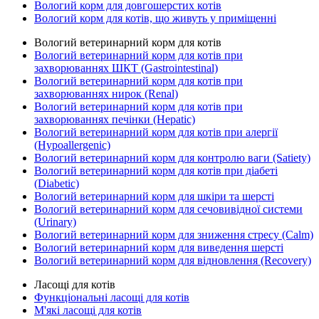
Вологий корм для довгошерстих котів
Вологий корм для котів, що живуть у приміщенні
Вологий ветеринарний корм для котів
Вологий ветеринарний корм для котів при
захворюваннях ШКТ (Gastrointestinal)
Вологий ветеринарний корм для котів при
захворюваннях нирок (Renal)
Вологий ветеринарний корм для котів при
захворюваннях печінки (Hepatic)
Вологий ветеринарний корм для котів при алергії
(Hypoallergenic)
Вологий ветеринарний корм для контролю ваги (Satiety)
Вологий ветеринарний корм для котів при діабеті
(Diabetic)
Вологий ветеринарний корм для шкіри та шерсті
Вологий ветеринарний корм для сечовивідної системи
(Urinary)
Вологий ветеринарний корм для зниження стресу (Calm)
Вологий ветеринарний корм для виведення шерсті
Вологий ветеринарний корм для відновлення (Recovery)
Ласощі для котів
Функціональні ласощі для котів
М'які ласощі для котів