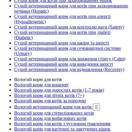
Сухий корм для котів при захворюваннях нирок
Сухий ветеринарний корм для котів при захворюваннях
печінки (Hepatic)
Сухий ветеринарний корм для котів при алергії
(Hypoallergenic)
Сухий ветеринарний корм для контролю ваги (Satiety)
Сухий ветеринарний корм для котів при діабеті
(Diabetic)
Сухий ветеринарний корм для шкіри та шерсті
Сухий ветеринарний корм для сечовивідної системи
(Urinary)
Сухий ветеринарний корм для зниження стресу (Calm)
Сухий ветеринарний корм для виведення шерсті
Сухий ветеринарний корм для відновлення (Recovery)
Вологий корм для котів
Вологий корм для кошенят
Вологий корм для дорослих котів (1-7 років)
Вологий корм для літніх котів (7+)
Вологий корм для котів за породою
Вологий ветеринарний корм для котів

Вологий корм для стерилізованих котів
Вологий корм для вибагливих котів
Вологий корм для котів з чутливим травленням
Вологий корм для вагітних та лактуючих кішок