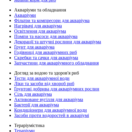
Акваріуми та обладнання
Акваріуми
Фільтри та компресори для акваріума
Нагрівачі для акваріума
Освітлення для акваріума
Помпи та насоси для акваріума
Декорації та штучні рослини для акваріума
Ґрунт для акваріума
Годівниці для акваріумних риб
Скребки та сачки для акваріума
Запчастини для акваріумного обладнання
Догляд за водою та здоров'я риб
Тести для акваріумної води
Ліки та засоби від хвороб риб
Ґрунтові добрива для акваріумних рослин
Сіль для акваріума
Активоване вугілля для акваріума
Бактерії для акваріума
Кондиціонери для акваріумної води
Засоби проти водоростей в акваріумі
Тераріумістика
Тераріуми