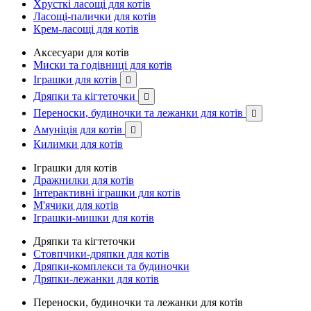
Хрусткі ласощі для котів
Ласощі-палички для котів
Крем-ласощі для котів
Аксесуари для котів
Миски та годівниці для котів
Іграшки для котів

Дряпки та кігтеточки

Переноски, будиночки та лежанки для котів

Амуніція для котів

Килимки для котів
Іграшки для котів
Дражнилки для котів
Інтерактивні іграшки для котів
М'ячики для котів
Іграшки-мишки для котів
Дряпки та кігтеточки
Стовпчики-дряпки для котів
Дряпки-комплекси та будиночки
Дряпки-лежанки для котів
Переноски, будиночки та лежанки для котів