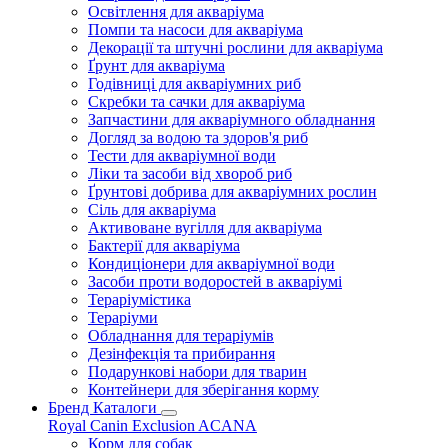
Освітлення для акваріума
Помпи та насоси для акваріума
Декорації та штучні рослини для акваріума
Ґрунт для акваріума
Годівниці для акваріумних риб
Скребки та сачки для акваріума
Запчастини для акваріумного обладнання
Догляд за водою та здоров'я риб
Тести для акваріумної води
Ліки та засоби від хвороб риб
Ґрунтові добрива для акваріумних рослин
Сіль для акваріума
Активоване вугілля для акваріума
Бактерії для акваріума
Кондиціонери для акваріумної води
Засоби проти водоростей в акваріумі
Тераріумістика
Тераріуми
Обладнання для тераріумів
Дезінфекція та прибирання
Подарункові набори для тварин
Контейнери для зберігання корму
Бренд Каталоги
Royal Canin
Exclusion
ACANA
Корм для собак