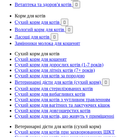
Ветаптека та здоров'я котів

Корм для котів
Сухий корм для котів

Вологий корм для котів

Ласощі для котів

Замінники молока для кошенят
Сухий корм для котів
Сухий корм для кошенят
Сухий корм для дорослих котів (1-7 років)
Сухий корм для літніх котів (7+ років)
Сухий корм для котів за породою
Ветеринарні дієти для котів (сухий корм)

Сухий корм для стерилізованих котів
Сухий корм для вибагливих котів
Сухий корм для котів з чутливим травленням
Сухий корм для вагітних та лактуючих кішок
Сухий корм для довгошерстих котів
Сухий корм для котів, що живуть у приміщенні
Ветеринарні дієти для котів (сухий корм)
Сухий корм для котів при захворюваннях ШКТ