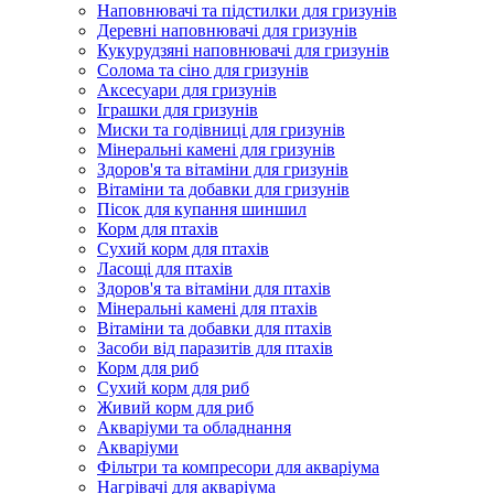
Наповнювачі та підстилки для гризунів
Деревні наповнювачі для гризунів
Кукурудзяні наповнювачі для гризунів
Солома та сіно для гризунів
Аксесуари для гризунів
Іграшки для гризунів
Миски та годівниці для гризунів
Мінеральні камені для гризунів
Здоров'я та вітаміни для гризунів
Вітаміни та добавки для гризунів
Пісок для купання шиншил
Корм для птахів
Сухий корм для птахів
Ласощі для птахів
Здоров'я та вітаміни для птахів
Мінеральні камені для птахів
Вітаміни та добавки для птахів
Засоби від паразитів для птахів
Корм для риб
Сухий корм для риб
Живий корм для риб
Акваріуми та обладнання
Акваріуми
Фільтри та компресори для акваріума
Нагрівачі для акваріума