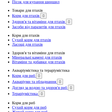
Пісок для купання шиншил
Товари для птахів
Корм для птахів

Здоров'я та вітаміни для птахів

Засоби від паразитів для птахів
Корм для птахів
Сухий корм для птахів
Ласощі для птахів
Здоров'я та вітаміни для птахів
Мінеральні камені для птахів
Вітаміни та добавки для птахів
Акваріумістика та тераріумістика
Корм для риб

Акваріуми та обладнання

Догляд за водою та здоров'я риб

Тераріумістика

Корм для риб
Сухий корм для риб
Живий корм для риб