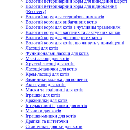
Вологий ветеринарний корм для виведення шерсті
Вологий ветеринарний корм для відновлення
(Recovery)
Вологий корм для стерилізованих котів
Вологий корм для вибагливих котів
Вологий корм для котів з чутливим травленням
Вологий корм для вагітних та лактуючих кішок
Вологий корм для довгошерстих котів
Вологий корм для котів, що живуть у приміщенні
Ласощі для котів
Функціональні ласощі для котів
М'які ласощі для котів
Хрусткі ласощі для котів
Ласощі-палички для котів
Крем-ласощі для котів
Замінники молока для кошенят
Аксесуари для котів
Миски та годівниці для котів
Іграшки для котів
Дражнилки для котів
Інтерактивні іграшки для котів
М'ячики для котів
Іграшки-мишки для котів
Дряпки та кігтеточки
Стовпчики-дряпки для котів