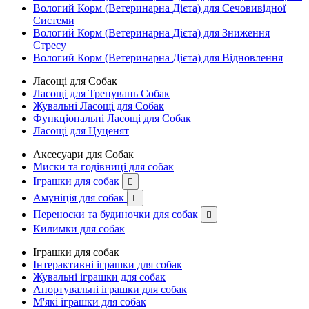
Вологий Корм (Ветеринарна Дієта) для Сечовивідної
Системи
Вологий Корм (Ветеринарна Дієта) для Зниження
Стресу
Вологий Корм (Ветеринарна Дієта) для Відновлення
Ласощі для Собак
Ласощі для Тренувань Собак
Жувальні Ласощі для Собак
Функціональні Ласощі для Собак
Ласощі для Цуценят
Аксесуари для Собак
Миски та годівниці для собак
Іграшки для собак

Амуніція для собак

Переноски та будиночки для собак

Килимки для собак
Іграшки для собак
Інтерактивні іграшки для собак
Жувальні іграшки для собак
Апортувальні іграшки для собак
М'які іграшки для собак