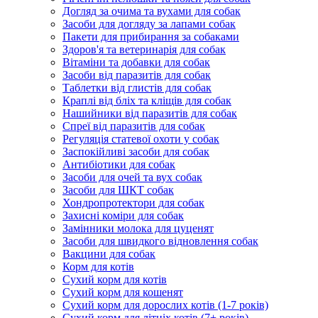
Догляд за очима та вухами для собак
Засоби для догляду за лапами собак
Пакети для прибирання за собаками
Здоров'я та ветеринарія для собак
Вітаміни та добавки для собак
Засоби від паразитів для собак
Таблетки від глистів для собак
Краплі від бліх та кліщів для собак
Нашийники від паразитів для собак
Спреї від паразитів для собак
Регуляція статевої охоти у собак
Заспокійливі засоби для собак
Антибіотики для собак
Засоби для очей та вух собак
Засоби для ШКТ собак
Хондропротектори для собак
Захисні коміри для собак
Замінники молока для цуценят
Засоби для швидкого відновлення собак
Вакцини для собак
Корм для котів
Сухий корм для котів
Сухий корм для кошенят
Сухий корм для дорослих котів (1-7 років)
Сухий корм для літніх котів (7+ років)