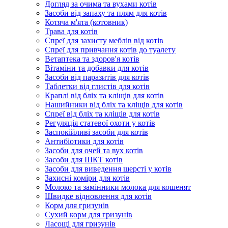
Догляд за очима та вухами котів
Засоби від запаху та плям для котів
Котяча м'ята (котовник)
Трава для котів
Спреї для захисту меблів від котів
Спреї для привчання котів до туалету
Ветаптека та здоров'я котів
Вітаміни та добавки для котів
Засоби від паразитів для котів
Таблетки від глистів для котів
Краплі від бліх та кліщів для котів
Нашийники від бліх та кліщів для котів
Спреї від бліх та кліщів для котів
Регуляція статевої охоти у котів
Заспокійливі засоби для котів
Антибіотики для котів
Засоби для очей та вух котів
Засоби для ШКТ котів
Засоби для виведення шерсті у котів
Захисні коміри для котів
Молоко та замінники молока для кошенят
Швидке відновлення для котів
Корм для гризунів
Сухий корм для гризунів
Ласощі для гризунів