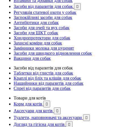
Вітаміни та добавки для собак
Засоби від паразитів для собак

Регуляція статевої охоти у собак
Заспокійливі засоби для собак
Антибіотики для собак
Засоби для очей та вух собак
Засоби для ШКТ собак
Хондропротектори для собак
Захисні коміри для собак
Замінники молока для цуценят
Засоби для швидкого відновлення собак
Вакцини для собак
Засоби від паразитів для собак
Таблетки від глистів для собак
Краплі від бліх та кліщів для собак
Нашийники від паразитів для собак
Спреї від паразитів для собак
Товари для котів
Корм для котів

Аксесуари для котів

Туалети, наповнювачі та аксесуари

Догляд та гігієна для котів
