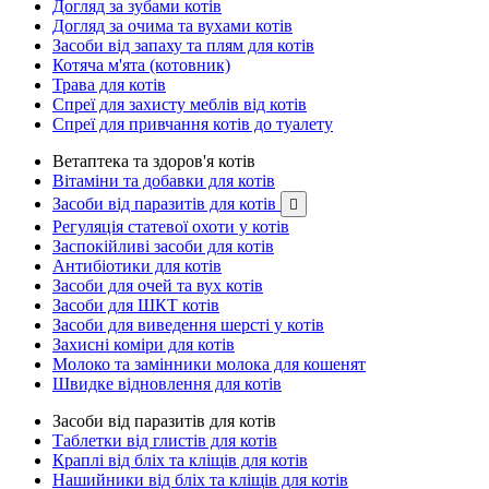
Догляд за зубами котів
Догляд за очима та вухами котів
Засоби від запаху та плям для котів
Котяча м'ята (котовник)
Трава для котів
Спреї для захисту меблів від котів
Спреї для привчання котів до туалету
Ветаптека та здоров'я котів
Вітаміни та добавки для котів
Засоби від паразитів для котів

Регуляція статевої охоти у котів
Заспокійливі засоби для котів
Антибіотики для котів
Засоби для очей та вух котів
Засоби для ШКТ котів
Засоби для виведення шерсті у котів
Захисні коміри для котів
Молоко та замінники молока для кошенят
Швидке відновлення для котів
Засоби від паразитів для котів
Таблетки від глистів для котів
Краплі від бліх та кліщів для котів
Нашийники від бліх та кліщів для котів