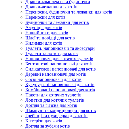
Дряпки-комплекси та будиночки
Дряпки-лежанки для котів
Переноски, будиночки та лежанки для котів
Переноски для котів
Будиночки та лежанки для котів
Амуніція для котів
Нашийники для котів
Шлеї та повідці для котів
Килимки для котів
Туалети, наповнювачі та аксесуари
Туалети та лотки для котів
Наповнювачі для котячих туалетів
Бентонітові наповнювачі для котів
Силікагелеві наповнювачі для котів
Деревні наповнювачі для котів
Соєві наповнювачі для котів
Кукурудзяні наповнювачі для котів
Комбіновані наповнювачі для котів
Пакети для котячих туалетів
Лопатки для котячих туалетів
Догляд та гігієна для котів
Шампуні та кондиціонери для котів
Гребінці та пуходерки для котів
Кігтерізи для котів
Догляд за зубами котів