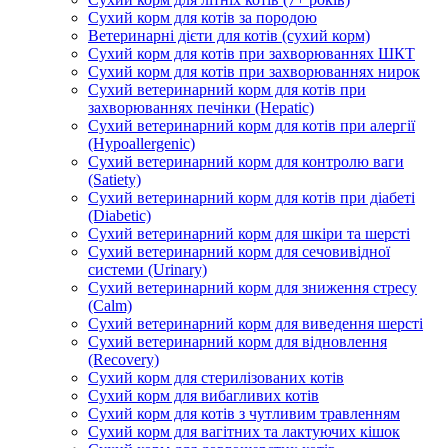
Сухий корм для котів за породою
Ветеринарні дієти для котів (сухий корм)
Сухий корм для котів при захворюваннях ШКТ
Сухий корм для котів при захворюваннях нирок
Сухий ветеринарний корм для котів при
захворюваннях печінки (Hepatic)
Сухий ветеринарний корм для котів при алергії
(Hypoallergenic)
Сухий ветеринарний корм для контролю ваги
(Satiety)
Сухий ветеринарний корм для котів при діабеті
(Diabetic)
Сухий ветеринарний корм для шкіри та шерсті
Сухий ветеринарний корм для сечовивідної
системи (Urinary)
Сухий ветеринарний корм для зниження стресу
(Calm)
Сухий ветеринарний корм для виведення шерсті
Сухий ветеринарний корм для відновлення
(Recovery)
Сухий корм для стерилізованих котів
Сухий корм для вибагливих котів
Сухий корм для котів з чутливим травленням
Сухий корм для вагітних та лактуючих кішок