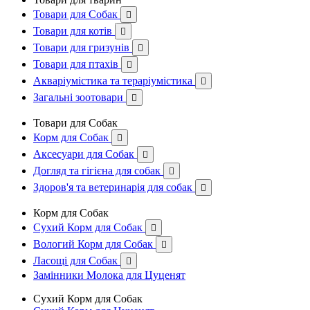
Товари для Собак

Товари для котів

Товари для гризунів

Товари для птахів

Акваріумістика та тераріумістика

Загальні зоотовари

Товари для Собак
Корм для Собак

Аксесуари для Собак

Догляд та гігієна для собак

Здоров'я та ветеринарія для собак

Корм для Собак
Сухий Корм для Собак

Вологий Корм для Собак

Ласощі для Собак

Замінники Молока для Цуценят
Сухий Корм для Собак