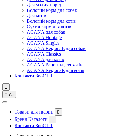
Для малих порід
Вологий корм для собак
Для котів
Вологий корм для котів
Сухий корм для котів
ACANA для собак
ACANA Heritage
ACANA Singles
ACANA Regionals для собак
ACANA Classics
ACANA для котів
ACANA Рецепти для котів
ACANA Regionals для котів
Контакти ЗооОПТ


Усі
Товари для тварин

Бренд Каталоги

Контакти ЗооОПТ
Товари для тварин