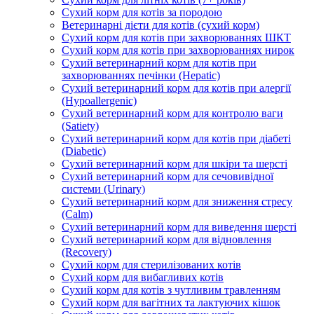
Сухий корм для котів за породою
Ветеринарні дієти для котів (сухий корм)
Сухий корм для котів при захворюваннях ШКТ
Сухий корм для котів при захворюваннях нирок
Сухий ветеринарний корм для котів при
захворюваннях печінки (Hepatic)
Сухий ветеринарний корм для котів при алергії
(Hypoallergenic)
Сухий ветеринарний корм для контролю ваги
(Satiety)
Сухий ветеринарний корм для котів при діабеті
(Diabetic)
Сухий ветеринарний корм для шкіри та шерсті
Сухий ветеринарний корм для сечовивідної
системи (Urinary)
Сухий ветеринарний корм для зниження стресу
(Calm)
Сухий ветеринарний корм для виведення шерсті
Сухий ветеринарний корм для відновлення
(Recovery)
Сухий корм для стерилізованих котів
Сухий корм для вибагливих котів
Сухий корм для котів з чутливим травленням
Сухий корм для вагітних та лактуючих кішок