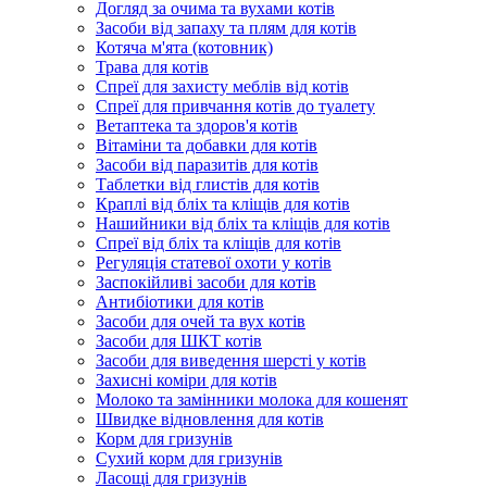
Догляд за очима та вухами котів
Засоби від запаху та плям для котів
Котяча м'ята (котовник)
Трава для котів
Спреї для захисту меблів від котів
Спреї для привчання котів до туалету
Ветаптека та здоров'я котів
Вітаміни та добавки для котів
Засоби від паразитів для котів
Таблетки від глистів для котів
Краплі від бліх та кліщів для котів
Нашийники від бліх та кліщів для котів
Спреї від бліх та кліщів для котів
Регуляція статевої охоти у котів
Заспокійливі засоби для котів
Антибіотики для котів
Засоби для очей та вух котів
Засоби для ШКТ котів
Засоби для виведення шерсті у котів
Захисні коміри для котів
Молоко та замінники молока для кошенят
Швидке відновлення для котів
Корм для гризунів
Сухий корм для гризунів
Ласощі для гризунів