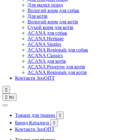
Для малих порід
Вологий корм для собак
Для котів
Вологий корм для котів
Сухий корм для котів
ACANA для собак
ACANA Heritage
ACANA Singles
ACANA Regionals для собак
ACANA Classics
ACANA для котів
ACANA Рецепти для котів
ACANA Regionals для котів
Контакти ЗооОПТ


Усі
Товари для тварин

Бренд Каталоги

Контакти ЗооОПТ
Товари для тварин