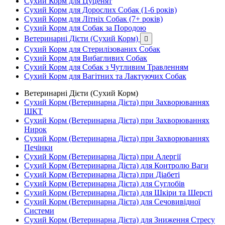
Сухий Корм для Цуценят
Сухий Корм для Дорослих Собак (1-6 років)
Сухий Корм для Літніх Собак (7+ років)
Сухий Корм для Собак за Породою
Ветеринарні Дієти (Сухий Корм)

Сухий Корм для Стерилізованих Собак
Сухий Корм для Вибагливих Собак
Сухий Корм для Собак з Чутливим Травленням
Сухий Корм для Вагітних та Лактуючих Собак
Ветеринарні Дієти (Сухий Корм)
Сухий Корм (Ветеринарна Дієта) при Захворюваннях
ШКТ
Сухий Корм (Ветеринарна Дієта) при Захворюваннях
Нирок
Сухий Корм (Ветеринарна Дієта) при Захворюваннях
Печінки
Сухий Корм (Ветеринарна Дієта) при Алергії
Сухий Корм (Ветеринарна Дієта) для Контролю Ваги
Сухий Корм (Ветеринарна Дієта) при Діабеті
Сухий Корм (Ветеринарна Дієта) для Суглобів
Сухий Корм (Ветеринарна Дієта) для Шкіри та Шерсті
Сухий Корм (Ветеринарна Дієта) для Сечовивідної
Системи
Сухий Корм (Ветеринарна Дієта) для Зниження Стресу