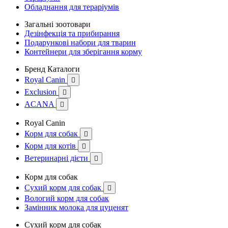
Обладнання для тераріумів
Загальні зоотовари
Дезінфекція та прибирання
Подарункові набори для тварин
Контейнери для зберігання корму
Бренд Каталоги
Royal Canin

Exclusion

ACANA

Royal Canin
Корм для собак

Корм для котів

Ветеринарні дієти

Корм для собак
Сухий корм для собак

Вологий корм для собак
Замінник молока для цуценят
Сухий корм для собак