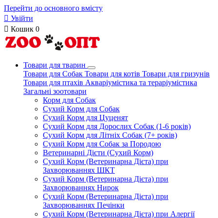
Перейти до основного вмісту

Увійти

Кошик
0
Товари для тварин
Товари для Собак
Товари для котів
Товари для гризунів
Товари для птахів
Акваріумістика та тераріумістика
Загальні зоотовари
Корм для Собак
Сухий Корм для Собак
Сухий Корм для Цуценят
Сухий Корм для Дорослих Собак (1-6 років)
Сухий Корм для Літніх Собак (7+ років)
Сухий Корм для Собак за Породою
Ветеринарні Дієти (Сухий Корм)
Сухий Корм (Ветеринарна Дієта) при
Захворюваннях ШКТ
Сухий Корм (Ветеринарна Дієта) при
Захворюваннях Нирок
Сухий Корм (Ветеринарна Дієта) при
Захворюваннях Печінки
Сухий Корм (Ветеринарна Дієта) при Алергії