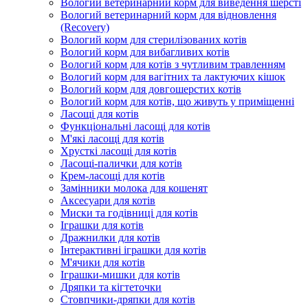
Вологий ветеринарний корм для виведення шерсті
Вологий ветеринарний корм для відновлення
(Recovery)
Вологий корм для стерилізованих котів
Вологий корм для вибагливих котів
Вологий корм для котів з чутливим травленням
Вологий корм для вагітних та лактуючих кішок
Вологий корм для довгошерстих котів
Вологий корм для котів, що живуть у приміщенні
Ласощі для котів
Функціональні ласощі для котів
М'які ласощі для котів
Хрусткі ласощі для котів
Ласощі-палички для котів
Крем-ласощі для котів
Замінники молока для кошенят
Аксесуари для котів
Миски та годівниці для котів
Іграшки для котів
Дражнилки для котів
Інтерактивні іграшки для котів
М'ячики для котів
Іграшки-мишки для котів
Дряпки та кігтеточки
Стовпчики-дряпки для котів