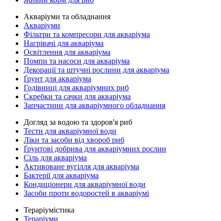
Акваріуми та обладнання
Акваріуми
Фільтри та компресори для акваріума
Нагрівачі для акваріума
Освітлення для акваріума
Помпи та насоси для акваріума
Декорації та штучні рослини для акваріума
Ґрунт для акваріума
Годівниці для акваріумних риб
Скребки та сачки для акваріума
Запчастини для акваріумного обладнання
Догляд за водою та здоров'я риб
Тести для акваріумної води
Ліки та засоби від хвороб риб
Ґрунтові добрива для акваріумних рослин
Сіль для акваріума
Активоване вугілля для акваріума
Бактерії для акваріума
Кондиціонери для акваріумної води
Засоби проти водоростей в акваріумі
Тераріумістика
Тераріуми