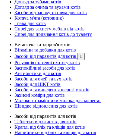
Догляд за зубами котів
Догляд за очима та вухами котів
Засоби від запаху та плям для котів
Котяча м'ята (котовник)
Трава для котів
Спреї для захисту меблів від котів
Спреї для привчання котів до туалету
Ветаптека та здоров'я котів
Вітаміни та добавки для котів
Засоби від паразитів для котів

Регуляція статевої охоти у котів
Заспокійливі засоби для котів
Антибіотики для котів
Засоби для очей та вух котів
Засоби для ШКТ котів
Засоби для виведення шерсті у котів
Захисні коміри для котів
Молоко та замінники молока для кошенят
Швидке відновлення для котів
Засоби від паразитів для котів
Таблетки від глистів для котів
Краплі від бліх та кліщів для котів
Нашийники від бліх та кліщів для котів