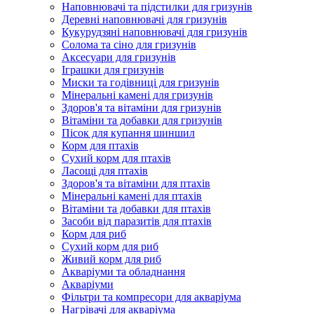
Наповнювачі та підстилки для гризунів
Деревні наповнювачі для гризунів
Кукурудзяні наповнювачі для гризунів
Солома та сіно для гризунів
Аксесуари для гризунів
Іграшки для гризунів
Миски та годівниці для гризунів
Мінеральні камені для гризунів
Здоров'я та вітаміни для гризунів
Вітаміни та добавки для гризунів
Пісок для купання шиншил
Корм для птахів
Сухий корм для птахів
Ласощі для птахів
Здоров'я та вітаміни для птахів
Мінеральні камені для птахів
Вітаміни та добавки для птахів
Засоби від паразитів для птахів
Корм для риб
Сухий корм для риб
Живий корм для риб
Акваріуми та обладнання
Акваріуми
Фільтри та компресори для акваріума
Нагрівачі для акваріума