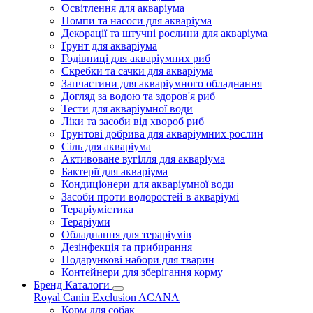
Освітлення для акваріума
Помпи та насоси для акваріума
Декорації та штучні рослини для акваріума
Ґрунт для акваріума
Годівниці для акваріумних риб
Скребки та сачки для акваріума
Запчастини для акваріумного обладнання
Догляд за водою та здоров'я риб
Тести для акваріумної води
Ліки та засоби від хвороб риб
Ґрунтові добрива для акваріумних рослин
Сіль для акваріума
Активоване вугілля для акваріума
Бактерії для акваріума
Кондиціонери для акваріумної води
Засоби проти водоростей в акваріумі
Тераріумістика
Тераріуми
Обладнання для тераріумів
Дезінфекція та прибирання
Подарункові набори для тварин
Контейнери для зберігання корму
Бренд Каталоги
Royal Canin
Exclusion
ACANA
Корм для собак