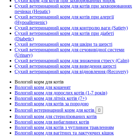
Сухий корм для котів при захворюваннях нирок
Сухий ветеринарний корм для котів при захворюваннях
печінки (Hepatic)
Сухий ветеринарний корм для котів при алергії
(Hypoallergenic)
Сухий ветеринарний корм для контролю ваги (Satiety)
Сухий ветеринарний корм для котів при діабеті
(Diabetic)
Сухий ветеринарний корм для шкіри та шерсті
Сухий ветеринарний корм для сечовивідної системи
(Urinary)
Сухий ветеринарний корм для зниження стресу (Calm)
Сухий ветеринарний корм для виведення шерсті
Сухий ветеринарний корм для відновлення (Recovery)
Вологий корм для котів
Вологий корм для кошенят
Вологий корм для дорослих котів (1-7 років)
Вологий корм для літніх котів (7+)
Вологий корм для котів за породою
Вологий ветеринарний корм для котів

Вологий корм для стерилізованих котів
Вологий корм для вибагливих котів
Вологий корм для котів з чутливим травленням
Вологий корм для вагітних та лактуючих кішок