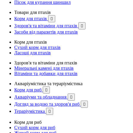
Пісок для купання шиншил
Товари для птахів
Корм для птахів

Здоров'я та вітаміни для птахів

Засоби від паразитів для птахів
Корм для птахів
Сухий корм для птахів
Ласощі для птахів
Здоров'я та вітаміни для птахів
Мінеральні камені для птахів
Вітаміни та добавки для птахів
Акваріумістика та тераріумістика
Корм для риб

Акваріуми та обладнання

Догляд за водою та здоров'я риб

Тераріумістика

Корм для риб
Сухий корм для риб
Живий корм для риб