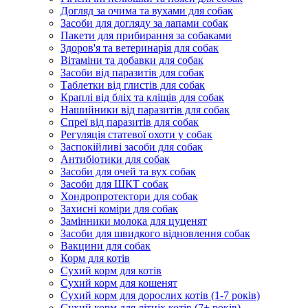
Догляд за очима та вухами для собак
Засоби для догляду за лапами собак
Пакети для прибирання за собаками
Здоров'я та ветеринарія для собак
Вітаміни та добавки для собак
Засоби від паразитів для собак
Таблетки від глистів для собак
Краплі від бліх та кліщів для собак
Нашийники від паразитів для собак
Спреї від паразитів для собак
Регуляція статевої охоти у собак
Заспокійливі засоби для собак
Антибіотики для собак
Засоби для очей та вух собак
Засоби для ШКТ собак
Хондропротектори для собак
Захисні коміри для собак
Замінники молока для цуценят
Засоби для швидкого відновлення собак
Вакцини для собак
Корм для котів
Сухий корм для котів
Сухий корм для кошенят
Сухий корм для дорослих котів (1-7 років)
Сухий корм для літніх котів (7+ років)