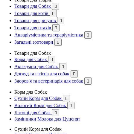
Товари для Собак

Товари для котів

Товари для гризунів

Товари для птахів

Акваріумістика та тераріумістика

Загальні зоотовари

Товари для Собак
Корм для Собак

Аксесуари для Собак

Догляд та гігієна для собак

Здоров'я та ветеринарія для собак

Корм для Собак
Сухий Корм для Собак

Вологий Корм для Собак

Ласощі для Собак

Замінники Молока для Цуценят
Сухий Корм для Собак