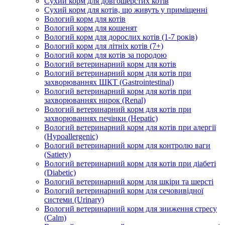
Сухий корм для довгошерстих котів
Сухий корм для котів, що живуть у приміщенні
Вологий корм для котів
Вологий корм для кошенят
Вологий корм для дорослих котів (1-7 років)
Вологий корм для літніх котів (7+)
Вологий корм для котів за породою
Вологий ветеринарний корм для котів
Вологий ветеринарний корм для котів при
захворюваннях ШКТ (Gastrointestinal)
Вологий ветеринарний корм для котів при
захворюваннях нирок (Renal)
Вологий ветеринарний корм для котів при
захворюваннях печінки (Hepatic)
Вологий ветеринарний корм для котів при алергії
(Hypoallergenic)
Вологий ветеринарний корм для контролю ваги
(Satiety)
Вологий ветеринарний корм для котів при діабеті
(Diabetic)
Вологий ветеринарний корм для шкіри та шерсті
Вологий ветеринарний корм для сечовивідної
системи (Urinary)
Вологий ветеринарний корм для зниження стресу
(Calm)