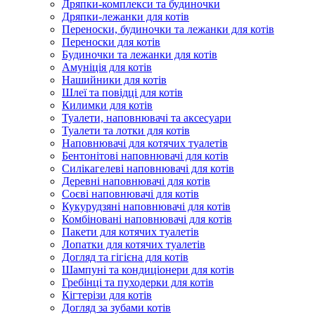
Дряпки-комплекси та будиночки
Дряпки-лежанки для котів
Переноски, будиночки та лежанки для котів
Переноски для котів
Будиночки та лежанки для котів
Амуніція для котів
Нашийники для котів
Шлеї та повідці для котів
Килимки для котів
Туалети, наповнювачі та аксесуари
Туалети та лотки для котів
Наповнювачі для котячих туалетів
Бентонітові наповнювачі для котів
Силікагелеві наповнювачі для котів
Деревні наповнювачі для котів
Соєві наповнювачі для котів
Кукурудзяні наповнювачі для котів
Комбіновані наповнювачі для котів
Пакети для котячих туалетів
Лопатки для котячих туалетів
Догляд та гігієна для котів
Шампуні та кондиціонери для котів
Гребінці та пуходерки для котів
Кігтерізи для котів
Догляд за зубами котів