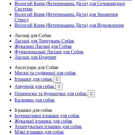
Вологий Корм (Ветеринарна Дієта) для Сечовивідної
Системи
Вологий Корм (Ветеринарна Дієта) для Зниження
Стресу
Вологий Корм (Ветеринарна Дієта) для Відновлення
Ласощі для Собак
Ласощі для Тренувань Собак
Жувальні Ласощі для Собак
Функціональні Ласощі для Собак
Ласощі для Цуценят
Аксесуари для Собак
Миски та годівниці для собак
Іграшки для собак

Амуніція для собак

Переноски та будиночки для собак

Килимки для собак
Іграшки для собак
Інтерактивні іграшки для собак
Жувальні іграшки для собак
Апортувальні іграшки для собак
М'які іграшки для собак