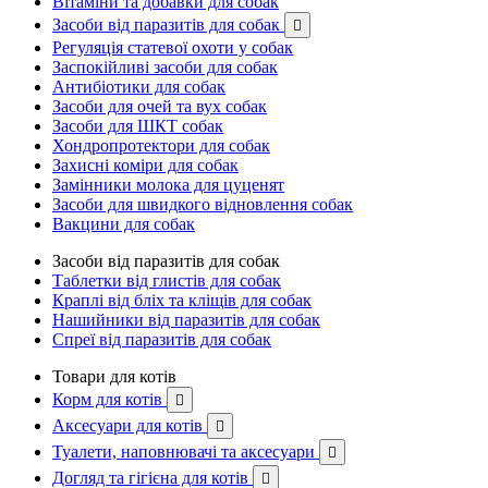
Вітаміни та добавки для собак
Засоби від паразитів для собак

Регуляція статевої охоти у собак
Заспокійливі засоби для собак
Антибіотики для собак
Засоби для очей та вух собак
Засоби для ШКТ собак
Хондропротектори для собак
Захисні коміри для собак
Замінники молока для цуценят
Засоби для швидкого відновлення собак
Вакцини для собак
Засоби від паразитів для собак
Таблетки від глистів для собак
Краплі від бліх та кліщів для собак
Нашийники від паразитів для собак
Спреї від паразитів для собак
Товари для котів
Корм для котів

Аксесуари для котів

Туалети, наповнювачі та аксесуари

Догляд та гігієна для котів
