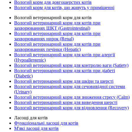
Вологий корм для довгошерстих котів
Вологий корм для котів, що живуть у приміщенні
Вологий ветеринарний корм для котів
Вологий ветеринарний корм для котів при
захворюваннях ШКТ (Gastrointestinal)
Вологий ветеринарний корм для котів при
захворюваннях нирок (Renal)
Вологий ветеринарний корм для котів при
захворюваннях печінки (Hepatic)
Вологий ветеринарний корм для котів при алергії
(Hypoallergenic)
Вологий ветеринарний корм для контролю ваги (Satiety)
Вологий ветеринарний корм для котів при діабеті
(Diabetic)
Вологий ветеринарний корм для шкіри та шерсті
Вологий ветеринарний корм для сечовивідної системи
(Urinary)
Вологий ветеринарний корм для зниження стресу (Calm)
Вологий ветеринарний корм для виведення шерсті
Вологий ветеринарний корм для відновлення (Recovery)
Ласощі для котів
Функціональні ласощі для котів
М'які ласощі для котів