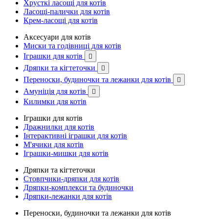
Хрусткі ласощі для котів
Ласощі-палички для котів
Крем-ласощі для котів
Аксесуари для котів
Миски та годівниці для котів
Іграшки для котів

Дряпки та кігтеточки

Переноски, будиночки та лежанки для котів

Амуніція для котів

Килимки для котів
Іграшки для котів
Дражнилки для котів
Інтерактивні іграшки для котів
М'ячики для котів
Іграшки-мишки для котів
Дряпки та кігтеточки
Стовпчики-дряпки для котів
Дряпки-комплекси та будиночки
Дряпки-лежанки для котів
Переноски, будиночки та лежанки для котів