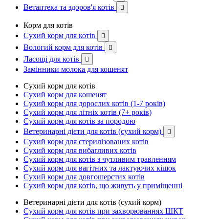
Ветаптека та здоров'я котів

Корм для котів
Сухий корм для котів

Вологий корм для котів

Ласощі для котів

Замінники молока для кошенят
Сухий корм для котів
Сухий корм для кошенят
Сухий корм для дорослих котів (1-7 років)
Сухий корм для літніх котів (7+ років)
Сухий корм для котів за породою
Ветеринарні дієти для котів (сухий корм)

Сухий корм для стерилізованих котів
Сухий корм для вибагливих котів
Сухий корм для котів з чутливим травленням
Сухий корм для вагітних та лактуючих кішок
Сухий корм для довгошерстих котів
Сухий корм для котів, що живуть у приміщенні
Ветеринарні дієти для котів (сухий корм)
Сухий корм для котів при захворюваннях ШКТ