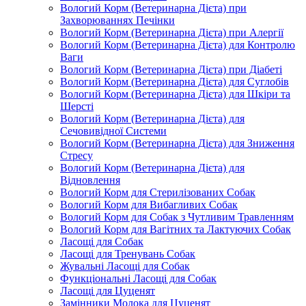
Вологий Корм (Ветеринарна Дієта) при
Захворюваннях Печінки
Вологий Корм (Ветеринарна Дієта) при Алергії
Вологий Корм (Ветеринарна Дієта) для Контролю
Ваги
Вологий Корм (Ветеринарна Дієта) при Діабеті
Вологий Корм (Ветеринарна Дієта) для Суглобів
Вологий Корм (Ветеринарна Дієта) для Шкіри та
Шерсті
Вологий Корм (Ветеринарна Дієта) для
Сечовивідної Системи
Вологий Корм (Ветеринарна Дієта) для Зниження
Стресу
Вологий Корм (Ветеринарна Дієта) для
Відновлення
Вологий Корм для Стерилізованих Собак
Вологий Корм для Вибагливих Собак
Вологий Корм для Собак з Чутливим Травленням
Вологий Корм для Вагітних та Лактуючих Собак
Ласощі для Собак
Ласощі для Тренувань Собак
Жувальні Ласощі для Собак
Функціональні Ласощі для Собак
Ласощі для Цуценят
Замінники Молока для Цуценят