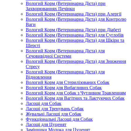
Вологий Корм (Ветеринарна Дієта) при
Захворюваннях Печінки
Вологий Корм (Ветеринарна Дієта) при Алергії
Вологий Корм (Ветеринарна Дієта) для Контролю
Ваги
Вологий Корм (Ветеринарна Дієта) при Діабеті
Вологий Корм (Ветеринарна Дієта) для Суглобів
Вологий Корм (Ветеринарна Дієта) для Шкіри та
Шерсті
Вологий Корм (Ветеринарна Дієта) для
Сечовивідної Системи
Вологий Корм (Ветеринарна Дієта) для Зниження
Стресу
Вологий Корм (Ветеринарна Дієта) для
Відновлення
Вологий Корм для Стерилізованих Собак
Вологий Корм для Вибагливих Собак
Вологий Корм для Собак з Чутливим Травленням
Вологий Корм для Вагітних та Лактуючих Собак
Ласощі для Собак
Ласощі для Тренувань Собак
Жувальні Ласощі для Собак
Функціональні Ласощі для Собак
Ласощі для Цуценят
Замінники Молока для Цуценят