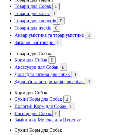
Товари для Собак

Товари для котів

Товари для гризунів

Товари для птахів

Акваріумістика та тераріумістика

Загальні зоотовари

Товари для Собак
Корм для Собак

Аксесуари для Собак

Догляд та гігієна для собак

Здоров'я та ветеринарія для собак

Корм для Собак
Сухий Корм для Собак

Вологий Корм для Собак

Ласощі для Собак

Замінники Молока для Цуценят
Сухий Корм для Собак