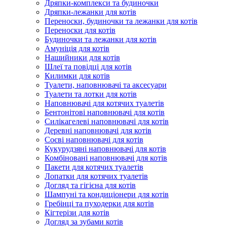
Дряпки-комплекси та будиночки
Дряпки-лежанки для котів
Переноски, будиночки та лежанки для котів
Переноски для котів
Будиночки та лежанки для котів
Амуніція для котів
Нашийники для котів
Шлеї та повідці для котів
Килимки для котів
Туалети, наповнювачі та аксесуари
Туалети та лотки для котів
Наповнювачі для котячих туалетів
Бентонітові наповнювачі для котів
Силікагелеві наповнювачі для котів
Деревні наповнювачі для котів
Соєві наповнювачі для котів
Кукурудзяні наповнювачі для котів
Комбіновані наповнювачі для котів
Пакети для котячих туалетів
Лопатки для котячих туалетів
Догляд та гігієна для котів
Шампуні та кондиціонери для котів
Гребінці та пуходерки для котів
Кігтерізи для котів
Догляд за зубами котів