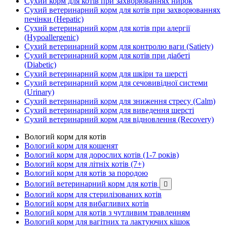
Сухий корм для котів при захворюваннях нирок
Сухий ветеринарний корм для котів при захворюваннях
печінки (Hepatic)
Сухий ветеринарний корм для котів при алергії
(Hypoallergenic)
Сухий ветеринарний корм для контролю ваги (Satiety)
Сухий ветеринарний корм для котів при діабеті
(Diabetic)
Сухий ветеринарний корм для шкіри та шерсті
Сухий ветеринарний корм для сечовивідної системи
(Urinary)
Сухий ветеринарний корм для зниження стресу (Calm)
Сухий ветеринарний корм для виведення шерсті
Сухий ветеринарний корм для відновлення (Recovery)
Вологий корм для котів
Вологий корм для кошенят
Вологий корм для дорослих котів (1-7 років)
Вологий корм для літніх котів (7+)
Вологий корм для котів за породою
Вологий ветеринарний корм для котів

Вологий корм для стерилізованих котів
Вологий корм для вибагливих котів
Вологий корм для котів з чутливим травленням
Вологий корм для вагітних та лактуючих кішок