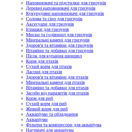
Наповнювачі та підстилки для гризунів
Деревні наповнювачі для гризунів
Кукурудзяні наповнювачі для гризунів
Солома та сіно для гризунів
Аксесуари для гризунів
Іграшки для гризунів
Миски та годівниці для гризунів
Мінеральні камені для гризунів
Здоров'я та вітаміни для гризунів
Вітаміни та добавки для гризунів
Пісок для купання шиншил
Корм для птахів
Сухий корм для птахів
Ласощі для птахів
Здоров'я та вітаміни для птахів
Мінеральні камені для птахів
Вітаміни та добавки для птахів
Засоби від паразитів для птахів
Корм для риб
Сухий корм для риб
Живий корм для риб
Акваріуми та обладнання
Акваріуми
Фільтри та компресори для акваріума
Нагрівачі для акваріума