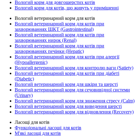
Вологий корм для довгошерстих котів
Вологий корм для котів, що живуть у приміщенні
Вологий ветеринарний корм для котів
Вологий ветеринарний корм для котів при
захворюваннях ШКТ (Gastrointestinal)
Вологий ветеринарний корм для котів при
захворюваннях нирок (Renal)
Вологий ветеринарний корм для котів при
захворюваннях печінки (Hepatic)
Вологий ветеринарний корм для котів при алергії
(Hypoallergenic)
Вологий ветеринарний корм для контролю ваги (Satiety)
Вологий ветеринарний корм для котів при діабеті
(Diabetic)
Вологий ветеринарний корм для шкіри та шерсті
Вологий ветеринарний корм для сечовивідної системи
(Urinary)
Вологий ветеринарний корм для зниження стресу (Calm)
Вологий ветеринарний корм для виведення шерсті
Вологий ветеринарний корм для відновлення (Recovery)
Ласощі для котів
Функціональні ласощі для котів
М'які ласощі для котів