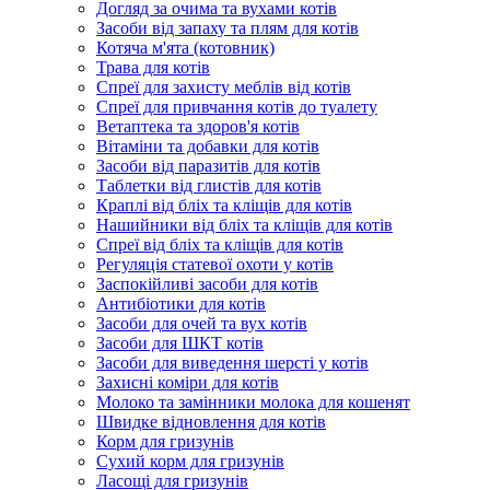
Догляд за очима та вухами котів
Засоби від запаху та плям для котів
Котяча м'ята (котовник)
Трава для котів
Спреї для захисту меблів від котів
Спреї для привчання котів до туалету
Ветаптека та здоров'я котів
Вітаміни та добавки для котів
Засоби від паразитів для котів
Таблетки від глистів для котів
Краплі від бліх та кліщів для котів
Нашийники від бліх та кліщів для котів
Спреї від бліх та кліщів для котів
Регуляція статевої охоти у котів
Заспокійливі засоби для котів
Антибіотики для котів
Засоби для очей та вух котів
Засоби для ШКТ котів
Засоби для виведення шерсті у котів
Захисні коміри для котів
Молоко та замінники молока для кошенят
Швидке відновлення для котів
Корм для гризунів
Сухий корм для гризунів
Ласощі для гризунів