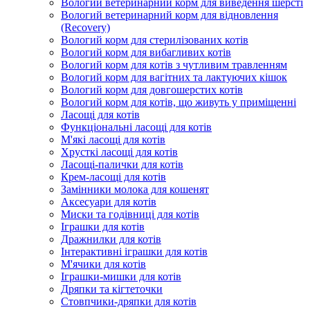
Вологий ветеринарний корм для виведення шерсті
Вологий ветеринарний корм для відновлення
(Recovery)
Вологий корм для стерилізованих котів
Вологий корм для вибагливих котів
Вологий корм для котів з чутливим травленням
Вологий корм для вагітних та лактуючих кішок
Вологий корм для довгошерстих котів
Вологий корм для котів, що живуть у приміщенні
Ласощі для котів
Функціональні ласощі для котів
М'які ласощі для котів
Хрусткі ласощі для котів
Ласощі-палички для котів
Крем-ласощі для котів
Замінники молока для кошенят
Аксесуари для котів
Миски та годівниці для котів
Іграшки для котів
Дражнилки для котів
Інтерактивні іграшки для котів
М'ячики для котів
Іграшки-мишки для котів
Дряпки та кігтеточки
Стовпчики-дряпки для котів