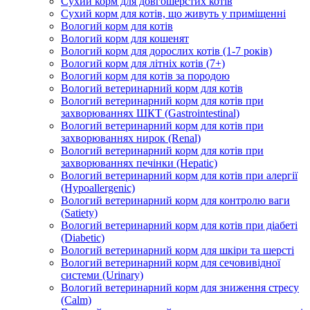
Сухий корм для довгошерстих котів
Сухий корм для котів, що живуть у приміщенні
Вологий корм для котів
Вологий корм для кошенят
Вологий корм для дорослих котів (1-7 років)
Вологий корм для літніх котів (7+)
Вологий корм для котів за породою
Вологий ветеринарний корм для котів
Вологий ветеринарний корм для котів при
захворюваннях ШКТ (Gastrointestinal)
Вологий ветеринарний корм для котів при
захворюваннях нирок (Renal)
Вологий ветеринарний корм для котів при
захворюваннях печінки (Hepatic)
Вологий ветеринарний корм для котів при алергії
(Hypoallergenic)
Вологий ветеринарний корм для контролю ваги
(Satiety)
Вологий ветеринарний корм для котів при діабеті
(Diabetic)
Вологий ветеринарний корм для шкіри та шерсті
Вологий ветеринарний корм для сечовивідної
системи (Urinary)
Вологий ветеринарний корм для зниження стресу
(Calm)