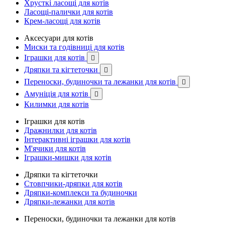
Хрусткі ласощі для котів
Ласощі-палички для котів
Крем-ласощі для котів
Аксесуари для котів
Миски та годівниці для котів
Іграшки для котів

Дряпки та кігтеточки

Переноски, будиночки та лежанки для котів

Амуніція для котів

Килимки для котів
Іграшки для котів
Дражнилки для котів
Інтерактивні іграшки для котів
М'ячики для котів
Іграшки-мишки для котів
Дряпки та кігтеточки
Стовпчики-дряпки для котів
Дряпки-комплекси та будиночки
Дряпки-лежанки для котів
Переноски, будиночки та лежанки для котів