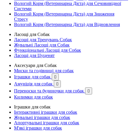
Вологий Корм (Ветеринарна Дієта) для Сечовивідної
Системи
Вологий Корм (Ветеринарна Дієта) для Зниження
Стресу
Вологий Корм (Ветеринарна Дієта) для Відновлення
Ласощі для Собак
Ласощі для Тренувань Собак
Жувальні Ласощі для Собак
Функціональні Ласощі для Собак
Ласощі для Цуценят
Аксесуари для Собак
Миски та годівниці для собак
Іграшки для собак

Амуніція для собак

Переноски та будиночки для собак

Килимки для собак
Іграшки для собак
Інтерактивні іграшки для собак
Жувальні іграшки для собак
Апортувальні іграшки для собак
М'які іграшки для собак