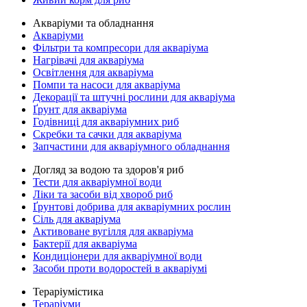
Акваріуми та обладнання
Акваріуми
Фільтри та компресори для акваріума
Нагрівачі для акваріума
Освітлення для акваріума
Помпи та насоси для акваріума
Декорації та штучні рослини для акваріума
Ґрунт для акваріума
Годівниці для акваріумних риб
Скребки та сачки для акваріума
Запчастини для акваріумного обладнання
Догляд за водою та здоров'я риб
Тести для акваріумної води
Ліки та засоби від хвороб риб
Ґрунтові добрива для акваріумних рослин
Сіль для акваріума
Активоване вугілля для акваріума
Бактерії для акваріума
Кондиціонери для акваріумної води
Засоби проти водоростей в акваріумі
Тераріумістика
Тераріуми