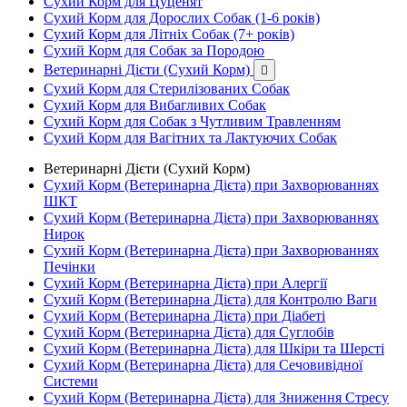
Сухий Корм для Цуценят
Сухий Корм для Дорослих Собак (1-6 років)
Сухий Корм для Літніх Собак (7+ років)
Сухий Корм для Собак за Породою
Ветеринарні Дієти (Сухий Корм)

Сухий Корм для Стерилізованих Собак
Сухий Корм для Вибагливих Собак
Сухий Корм для Собак з Чутливим Травленням
Сухий Корм для Вагітних та Лактуючих Собак
Ветеринарні Дієти (Сухий Корм)
Сухий Корм (Ветеринарна Дієта) при Захворюваннях
ШКТ
Сухий Корм (Ветеринарна Дієта) при Захворюваннях
Нирок
Сухий Корм (Ветеринарна Дієта) при Захворюваннях
Печінки
Сухий Корм (Ветеринарна Дієта) при Алергії
Сухий Корм (Ветеринарна Дієта) для Контролю Ваги
Сухий Корм (Ветеринарна Дієта) при Діабеті
Сухий Корм (Ветеринарна Дієта) для Суглобів
Сухий Корм (Ветеринарна Дієта) для Шкіри та Шерсті
Сухий Корм (Ветеринарна Дієта) для Сечовивідної
Системи
Сухий Корм (Ветеринарна Дієта) для Зниження Стресу