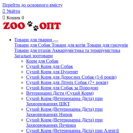
Перейти до основного вмісту

Увійти

Кошик
0
Товари для тварин
Товари для Собак
Товари для котів
Товари для гризунів
Товари для птахів
Акваріумістика та тераріумістика
Загальні зоотовари
Корм для Собак
Сухий Корм для Собак
Сухий Корм для Цуценят
Сухий Корм для Дорослих Собак (1-6 років)
Сухий Корм для Літніх Собак (7+ років)
Сухий Корм для Собак за Породою
Ветеринарні Дієти (Сухий Корм)
Сухий Корм (Ветеринарна Дієта) при
Захворюваннях ШКТ
Сухий Корм (Ветеринарна Дієта) при
Захворюваннях Нирок
Сухий Корм (Ветеринарна Дієта) при
Захворюваннях Печінки
Сухий Корм (Ветеринарна Дієта) при Алергії