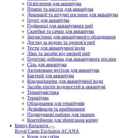
Освітлення для акваріума
Помпи та насоси для акваріума
Декорації та штучні рослини для акваріума
Ґрунт для акваріума
Годівниці для акваріумних риб
Скребки та сачки для акваріума
Запчастини для акваріумного обладнання
Догляд за водою та здоров'я риб
Тести для акваріумної води
Ліки та засоби від хвороб риб
Ґрунтові добрива для акваріумних рослин
Сіль для акваріума
Активоване вугілля для акваріума
Бактерії для акваріума
Кондиціонери для акваріумної води
Засоби проти водоростей в акваріумі
Тераріумістика
Тераріуми
Обладнання для тераріумів
Дезінфекція та прибирання
Подарункові набори для тварин
Контейнери для зберігання корму
Бренд Каталоги
Royal Canin
Exclusion
ACANA
Корм для собак