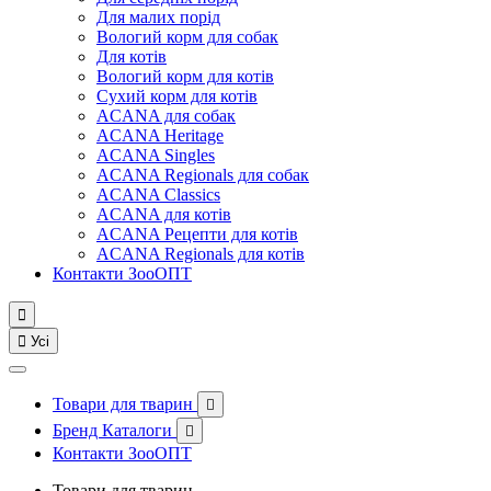
Для малих порід
Вологий корм для собак
Для котів
Вологий корм для котів
Сухий корм для котів
ACANA для собак
ACANA Heritage
ACANA Singles
ACANA Regionals для собак
ACANA Classics
ACANA для котів
ACANA Рецепти для котів
ACANA Regionals для котів
Контакти ЗооОПТ


Усі
Товари для тварин

Бренд Каталоги

Контакти ЗооОПТ
Товари для тварин