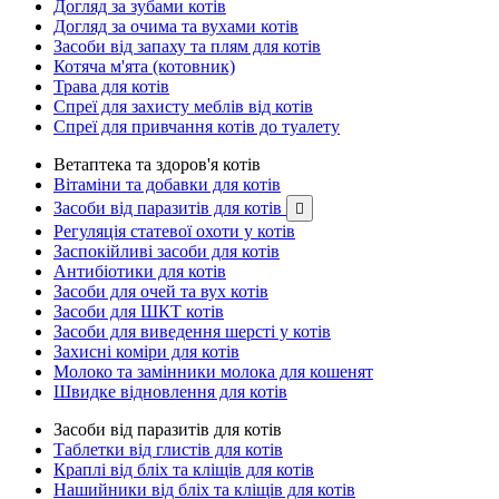
Догляд за зубами котів
Догляд за очима та вухами котів
Засоби від запаху та плям для котів
Котяча м'ята (котовник)
Трава для котів
Спреї для захисту меблів від котів
Спреї для привчання котів до туалету
Ветаптека та здоров'я котів
Вітаміни та добавки для котів
Засоби від паразитів для котів

Регуляція статевої охоти у котів
Заспокійливі засоби для котів
Антибіотики для котів
Засоби для очей та вух котів
Засоби для ШКТ котів
Засоби для виведення шерсті у котів
Захисні коміри для котів
Молоко та замінники молока для кошенят
Швидке відновлення для котів
Засоби від паразитів для котів
Таблетки від глистів для котів
Краплі від бліх та кліщів для котів
Нашийники від бліх та кліщів для котів