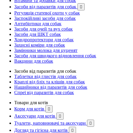
Вітаміни та добавки для собак
Засоби від паразитів для собак

Регуляція статевої охоти у собак
Заспокійливі засоби для собак
Антибіотики для собак
Засоби для очей та вух собак
Засоби для ШКТ собак
Хондропротектори для собак
Захисні коміри для собак
Замінники молока для цуценят
Засоби для швидкого відновлення собак
Вакцини для собак
Засоби від паразитів для собак
Таблетки від глистів для собак
Краплі від бліх та кліщів для собак
Нашийники від паразитів для собак
Спреї від паразитів для собак
Товари для котів
Корм для котів

Аксесуари для котів

Туалети, наповнювачі та аксесуари

Догляд та гігієна для котів
