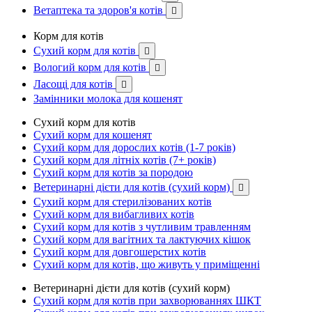
Ветаптека та здоров'я котів

Корм для котів
Сухий корм для котів

Вологий корм для котів

Ласощі для котів

Замінники молока для кошенят
Сухий корм для котів
Сухий корм для кошенят
Сухий корм для дорослих котів (1-7 років)
Сухий корм для літніх котів (7+ років)
Сухий корм для котів за породою
Ветеринарні дієти для котів (сухий корм)

Сухий корм для стерилізованих котів
Сухий корм для вибагливих котів
Сухий корм для котів з чутливим травленням
Сухий корм для вагітних та лактуючих кішок
Сухий корм для довгошерстих котів
Сухий корм для котів, що живуть у приміщенні
Ветеринарні дієти для котів (сухий корм)
Сухий корм для котів при захворюваннях ШКТ