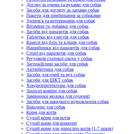
Догляд за очима та вухами для собак
Засоби для догляду за лапами собак
Пакети для прибирання за собаками
Здоров'я та ветеринарія для собак
Вітаміни та добавки для собак
Засоби від паразитів для собак
Таблетки від глистів для собак
Краплі від бліх та кліщів для собак
Нашийники від паразитів для собак
Спреї від паразитів для собак
Регуляція статевої охоти у собак
Заспокійливі засоби для собак
Антибіотики для собак
Засоби для очей та вух собак
Засоби для ШКТ собак
Хондропротектори для собак
Захисні коміри для собак
Замінники молока для цуценят
Засоби для швидкого відновлення собак
Вакцини для собак
Корм для котів
Сухий корм для котів
Сухий корм для кошенят
Сухий корм для дорослих котів (1-7 років)
Сухий корм для літніх котів (7+ років)