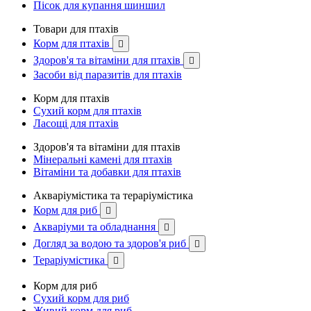
Пісок для купання шиншил
Товари для птахів
Корм для птахів

Здоров'я та вітаміни для птахів

Засоби від паразитів для птахів
Корм для птахів
Сухий корм для птахів
Ласощі для птахів
Здоров'я та вітаміни для птахів
Мінеральні камені для птахів
Вітаміни та добавки для птахів
Акваріумістика та тераріумістика
Корм для риб

Акваріуми та обладнання

Догляд за водою та здоров'я риб

Тераріумістика

Корм для риб
Сухий корм для риб
Живий корм для риб