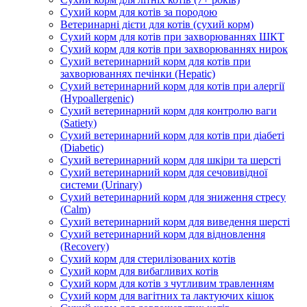
Сухий корм для котів за породою
Ветеринарні дієти для котів (сухий корм)
Сухий корм для котів при захворюваннях ШКТ
Сухий корм для котів при захворюваннях нирок
Сухий ветеринарний корм для котів при
захворюваннях печінки (Hepatic)
Сухий ветеринарний корм для котів при алергії
(Hypoallergenic)
Сухий ветеринарний корм для контролю ваги
(Satiety)
Сухий ветеринарний корм для котів при діабеті
(Diabetic)
Сухий ветеринарний корм для шкіри та шерсті
Сухий ветеринарний корм для сечовивідної
системи (Urinary)
Сухий ветеринарний корм для зниження стресу
(Calm)
Сухий ветеринарний корм для виведення шерсті
Сухий ветеринарний корм для відновлення
(Recovery)
Сухий корм для стерилізованих котів
Сухий корм для вибагливих котів
Сухий корм для котів з чутливим травленням
Сухий корм для вагітних та лактуючих кішок