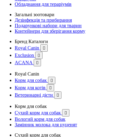
Обладнання для тераріумів
Загальні зоотовари
Дезінфекція та прибирання
Подарункові набори для тварин
Контейнери для зберігання корму
Бренд Каталоги
Royal Canin

Exclusion

ACANA

Royal Canin
Корм для собак

Корм для котів

Ветеринарні дієти

Корм для собак
Сухий корм для собак

Вологий корм для собак
Замінник молока для цуценят
Сухий корм для собак