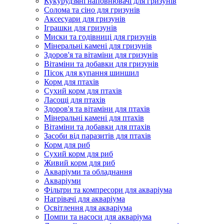
Кукурудзяні наповнювачі для гризунів
Солома та сіно для гризунів
Аксесуари для гризунів
Іграшки для гризунів
Миски та годівниці для гризунів
Мінеральні камені для гризунів
Здоров'я та вітаміни для гризунів
Вітаміни та добавки для гризунів
Пісок для купання шиншил
Корм для птахів
Сухий корм для птахів
Ласощі для птахів
Здоров'я та вітаміни для птахів
Мінеральні камені для птахів
Вітаміни та добавки для птахів
Засоби від паразитів для птахів
Корм для риб
Сухий корм для риб
Живий корм для риб
Акваріуми та обладнання
Акваріуми
Фільтри та компресори для акваріума
Нагрівачі для акваріума
Освітлення для акваріума
Помпи та насоси для акваріума