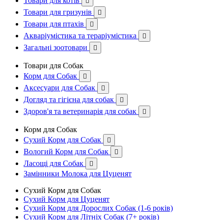
Товари для котів

Товари для гризунів

Товари для птахів

Акваріумістика та тераріумістика

Загальні зоотовари

Товари для Собак
Корм для Собак

Аксесуари для Собак

Догляд та гігієна для собак

Здоров'я та ветеринарія для собак

Корм для Собак
Сухий Корм для Собак

Вологий Корм для Собак

Ласощі для Собак

Замінники Молока для Цуценят
Сухий Корм для Собак
Сухий Корм для Цуценят
Сухий Корм для Дорослих Собак (1-6 років)
Сухий Корм для Літніх Собак (7+ років)