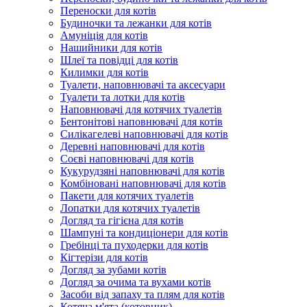
Переноски для котів
Будиночки та лежанки для котів
Амуніція для котів
Нашийники для котів
Шлеї та повідці для котів
Килимки для котів
Туалети, наповнювачі та аксесуари
Туалети та лотки для котів
Наповнювачі для котячих туалетів
Бентонітові наповнювачі для котів
Силікагелеві наповнювачі для котів
Деревні наповнювачі для котів
Соєві наповнювачі для котів
Кукурудзяні наповнювачі для котів
Комбіновані наповнювачі для котів
Пакети для котячих туалетів
Лопатки для котячих туалетів
Догляд та гігієна для котів
Шампуні та кондиціонери для котів
Гребінці та пуходерки для котів
Кігтерізи для котів
Догляд за зубами котів
Догляд за очима та вухами котів
Засоби від запаху та плям для котів
Котяча м'ята (котовник)