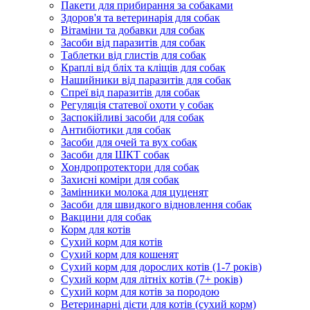
Пакети для прибирання за собаками
Здоров'я та ветеринарія для собак
Вітаміни та добавки для собак
Засоби від паразитів для собак
Таблетки від глистів для собак
Краплі від бліх та кліщів для собак
Нашийники від паразитів для собак
Спреї від паразитів для собак
Регуляція статевої охоти у собак
Заспокійливі засоби для собак
Антибіотики для собак
Засоби для очей та вух собак
Засоби для ШКТ собак
Хондропротектори для собак
Захисні коміри для собак
Замінники молока для цуценят
Засоби для швидкого відновлення собак
Вакцини для собак
Корм для котів
Сухий корм для котів
Сухий корм для кошенят
Сухий корм для дорослих котів (1-7 років)
Сухий корм для літніх котів (7+ років)
Сухий корм для котів за породою
Ветеринарні дієти для котів (сухий корм)