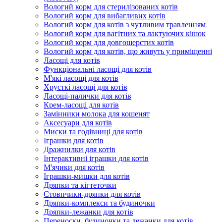
Вологий корм для стерилізованих котів
Вологий корм для вибагливих котів
Вологий корм для котів з чутливим травленням
Вологий корм для вагітних та лактуючих кішок
Вологий корм для довгошерстих котів
Вологий корм для котів, що живуть у приміщенні
Ласощі для котів
Функціональні ласощі для котів
М'які ласощі для котів
Хрусткі ласощі для котів
Ласощі-палички для котів
Крем-ласощі для котів
Замінники молока для кошенят
Аксесуари для котів
Миски та годівниці для котів
Іграшки для котів
Дражнилки для котів
Інтерактивні іграшки для котів
М'ячики для котів
Іграшки-мишки для котів
Дряпки та кігтеточки
Стовпчики-дряпки для котів
Дряпки-комплекси та будиночки
Дряпки-лежанки для котів
Переноски, будиночки та лежанки для котів