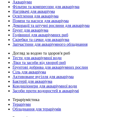
Акваріуми
Фільтри та компресори для акваріума
Нагрівачі для акваріума
Освітлення для акваріума
Помпи та насоси для акваріума
Декорації та штучні рослини для акваріума
Ґрунт для акваріума
Годівниці для акваріумних риб
Скребки та сачки для акваріума
Запчастини для акваріумного обладнання
Догляд за водою та здоров'я риб
Тести для акваріумної води
Ліки та засоби від хвороб риб
Ґрунтові добрива для акваріумних рослин
Сіль для акваріума
Активоване вугілля для акваріума
Бактерії для акваріума
Кондиціонери для акваріумної води
Засоби проти водоростей в акваріумі
Тераріумістика
Тераріуми
Обладнання для тераріумів