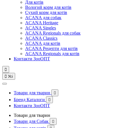
Для котів
Вологий корм для котів
Сухий корм для котів
ACANA для собак
ACANA Heritage
ACANA Singles
ACANA Regionals для собак
ACANA Classics
ACANA для котів
ACANA Рецепти для котів
ACANA Regionals для котів
Контакти ЗооОПТ


Усі
Товари для тварин

Бренд Каталоги

Контакти ЗооОПТ
Товари для тварин
Товари для Собак
