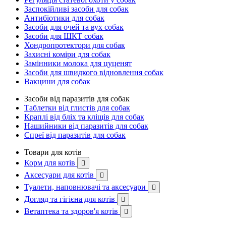
Заспокійливі засоби для собак
Антибіотики для собак
Засоби для очей та вух собак
Засоби для ШКТ собак
Хондропротектори для собак
Захисні коміри для собак
Замінники молока для цуценят
Засоби для швидкого відновлення собак
Вакцини для собак
Засоби від паразитів для собак
Таблетки від глистів для собак
Краплі від бліх та кліщів для собак
Нашийники від паразитів для собак
Спреї від паразитів для собак
Товари для котів
Корм для котів

Аксесуари для котів

Туалети, наповнювачі та аксесуари

Догляд та гігієна для котів

Ветаптека та здоров'я котів
