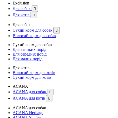
Exclusion
Для собак

Для котів

Для собак
Сухий корм для собак

Вологий корм для собак
Сухий корм для собак
Для великих порід
Для середніх порід
Для малих порід
Для котів
Вологий корм для котів
Сухий корм для котів
ACANA
ACANA для собак

ACANA для котів

ACANA для собак
ACANA Heritage
ACANA Singles