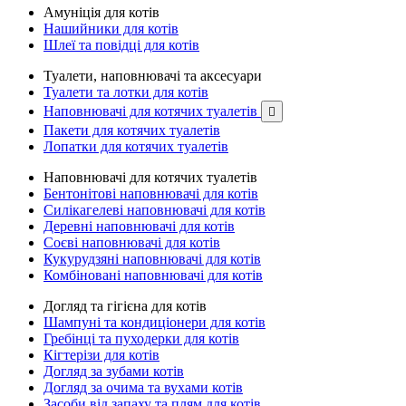
Амуніція для котів
Нашийники для котів
Шлеї та повідці для котів
Туалети, наповнювачі та аксесуари
Туалети та лотки для котів
Наповнювачі для котячих туалетів

Пакети для котячих туалетів
Лопатки для котячих туалетів
Наповнювачі для котячих туалетів
Бентонітові наповнювачі для котів
Силікагелеві наповнювачі для котів
Деревні наповнювачі для котів
Соєві наповнювачі для котів
Кукурудзяні наповнювачі для котів
Комбіновані наповнювачі для котів
Догляд та гігієна для котів
Шампуні та кондиціонери для котів
Гребінці та пуходерки для котів
Кігтерізи для котів
Догляд за зубами котів
Догляд за очима та вухами котів
Засоби від запаху та плям для котів