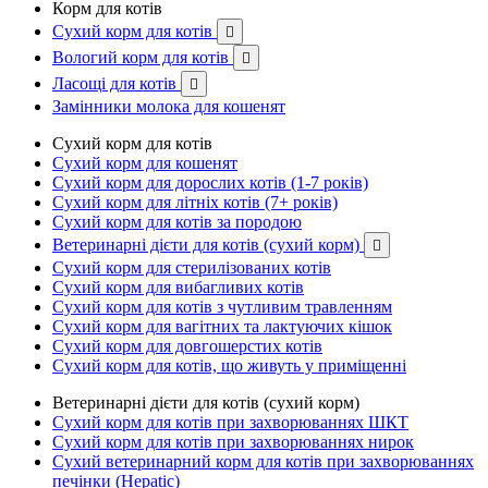
Корм для котів
Сухий корм для котів

Вологий корм для котів

Ласощі для котів

Замінники молока для кошенят
Сухий корм для котів
Сухий корм для кошенят
Сухий корм для дорослих котів (1-7 років)
Сухий корм для літніх котів (7+ років)
Сухий корм для котів за породою
Ветеринарні дієти для котів (сухий корм)

Сухий корм для стерилізованих котів
Сухий корм для вибагливих котів
Сухий корм для котів з чутливим травленням
Сухий корм для вагітних та лактуючих кішок
Сухий корм для довгошерстих котів
Сухий корм для котів, що живуть у приміщенні
Ветеринарні дієти для котів (сухий корм)
Сухий корм для котів при захворюваннях ШКТ
Сухий корм для котів при захворюваннях нирок
Сухий ветеринарний корм для котів при захворюваннях
печінки (Hepatic)