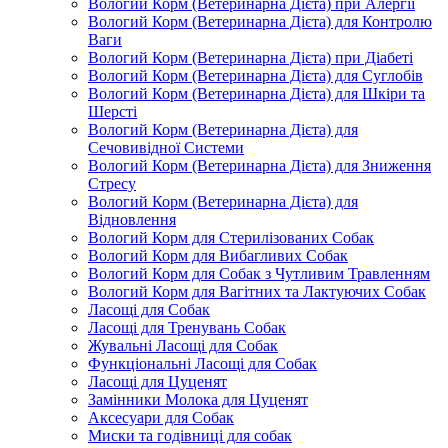
Вологий Корм (Ветеринарна Дієта) при Алергії
Вологий Корм (Ветеринарна Дієта) для Контролю
Ваги
Вологий Корм (Ветеринарна Дієта) при Діабеті
Вологий Корм (Ветеринарна Дієта) для Суглобів
Вологий Корм (Ветеринарна Дієта) для Шкіри та
Шерсті
Вологий Корм (Ветеринарна Дієта) для
Сечовивідної Системи
Вологий Корм (Ветеринарна Дієта) для Зниження
Стресу
Вологий Корм (Ветеринарна Дієта) для
Відновлення
Вологий Корм для Стерилізованих Собак
Вологий Корм для Вибагливих Собак
Вологий Корм для Собак з Чутливим Травленням
Вологий Корм для Вагітних та Лактуючих Собак
Ласощі для Собак
Ласощі для Тренувань Собак
Жувальні Ласощі для Собак
Функціональні Ласощі для Собак
Ласощі для Цуценят
Замінники Молока для Цуценят
Аксесуари для Собак
Миски та годівниці для собак