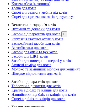
Котяча м'ята (котовник)
Трава для котів
Спреї для захисту меблів від котів
Спреї для привчання котів до туалету
Ветаптека та здоров'я котів
Вітаміни та добавки для котів
Засоби від паразитів для котів

Регуляція статевої охоти у котів
Заспокійливі засоби для котів
Антибіотики для котів
Засоби для очей та вух котів
Засоби для ШКТ котів
Засоби для виведення шерсті у котів
Захисні коміри для котів
Молоко та замінники молока для кошенят
Швидке відновлення для котів
Засоби від паразитів для котів
Таблетки від глистів для котів
Краплі від бліх та кліщів для котів
Нашийники від бліх та кліщів для котів
Спреї від бліх та кліщів для котів
Товари для гризунів