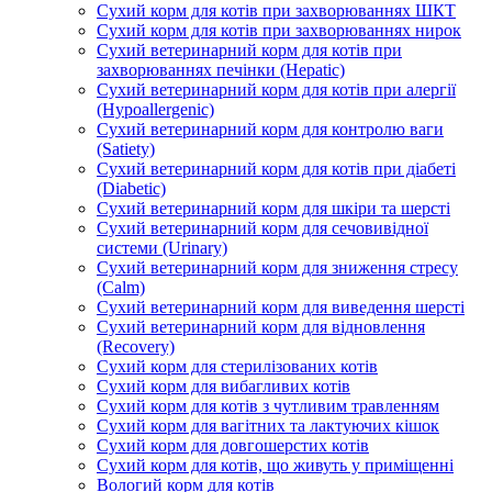
Сухий корм для котів при захворюваннях ШКТ
Сухий корм для котів при захворюваннях нирок
Сухий ветеринарний корм для котів при
захворюваннях печінки (Hepatic)
Сухий ветеринарний корм для котів при алергії
(Hypoallergenic)
Сухий ветеринарний корм для контролю ваги
(Satiety)
Сухий ветеринарний корм для котів при діабеті
(Diabetic)
Сухий ветеринарний корм для шкіри та шерсті
Сухий ветеринарний корм для сечовивідної
системи (Urinary)
Сухий ветеринарний корм для зниження стресу
(Calm)
Сухий ветеринарний корм для виведення шерсті
Сухий ветеринарний корм для відновлення
(Recovery)
Сухий корм для стерилізованих котів
Сухий корм для вибагливих котів
Сухий корм для котів з чутливим травленням
Сухий корм для вагітних та лактуючих кішок
Сухий корм для довгошерстих котів
Сухий корм для котів, що живуть у приміщенні
Вологий корм для котів