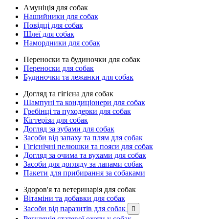
Амуніція для собак
Нашийники для собак
Повідці для собак
Шлеї для собак
Намордники для собак
Переноски та будиночки для собак
Переноски для собак
Будиночки та лежанки для собак
Догляд та гігієна для собак
Шампуні та кондиціонери для собак
Гребінці та пуходерки для собак
Кігтерізи для собак
Догляд за зубами для собак
Засоби від запаху та плям для собак
Гігієнічні пелюшки та пояси для собак
Догляд за очима та вухами для собак
Засоби для догляду за лапами собак
Пакети для прибирання за собаками
Здоров'я та ветеринарія для собак
Вітаміни та добавки для собак
Засоби від паразитів для собак

Регуляція статевої охоти у собак