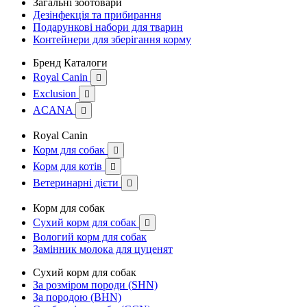
Загальні зоотовари
Дезінфекція та прибирання
Подарункові набори для тварин
Контейнери для зберігання корму
Бренд Каталоги
Royal Canin

Exclusion

ACANA

Royal Canin
Корм для собак

Корм для котів

Ветеринарні дієти

Корм для собак
Сухий корм для собак

Вологий корм для собак
Замінник молока для цуценят
Сухий корм для собак
За розміром породи (SHN)
За породою (BHN)