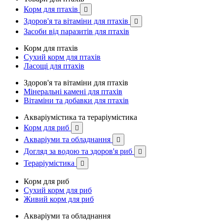
Корм для птахів

Здоров'я та вітаміни для птахів

Засоби від паразитів для птахів
Корм для птахів
Сухий корм для птахів
Ласощі для птахів
Здоров'я та вітаміни для птахів
Мінеральні камені для птахів
Вітаміни та добавки для птахів
Акваріумістика та тераріумістика
Корм для риб

Акваріуми та обладнання

Догляд за водою та здоров'я риб

Тераріумістика

Корм для риб
Сухий корм для риб
Живий корм для риб
Акваріуми та обладнання