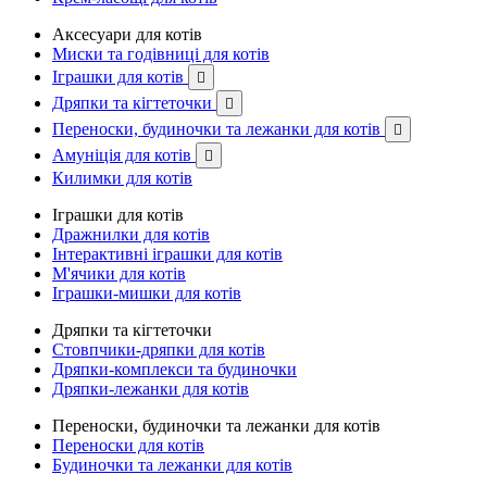
Аксесуари для котів
Миски та годівниці для котів
Іграшки для котів

Дряпки та кігтеточки

Переноски, будиночки та лежанки для котів

Амуніція для котів

Килимки для котів
Іграшки для котів
Дражнилки для котів
Інтерактивні іграшки для котів
М'ячики для котів
Іграшки-мишки для котів
Дряпки та кігтеточки
Стовпчики-дряпки для котів
Дряпки-комплекси та будиночки
Дряпки-лежанки для котів
Переноски, будиночки та лежанки для котів
Переноски для котів
Будиночки та лежанки для котів