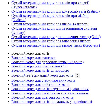
Сухий ветеринарний корм для котів при алергії
(Hypoallergenic)
Сухий ветеринарний корм для контролю ваги (Satiety)
Сухий ветеринарний корм для котів при діабеті
(Diabetic)
Сухий ветеринарний корм для шкіри та шерсті
Сухий ветеринарний корм для сечовивідної системи
(Urinary)
Сухий ветеринарний корм для зниження стресу (Calm)
Сухий ветеринарний корм для виведення шерсті
Сухий ветеринарний корм для відновлення (Recovery)
Вологий корм для котів
Вологий корм для кошенят
Вологий корм для дорослих котів (1-7 років)
Вологий корм для літніх котів (7+)
Вологий корм для котів за породою
Вологий ветеринарний корм для котів

Вологий корм для стерилізованих котів
Вологий корм для вибагливих котів
Вологий корм для котів з чутливим травленням
Вологий корм для вагітних та лактуючих кішок
Вологий корм для довгошерстих котів
Вологий корм для котів, що живуть у приміщенні