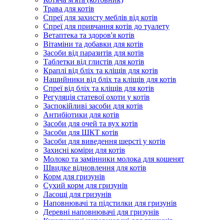
Трава для котів
Спреї для захисту меблів від котів
Спреї для привчання котів до туалету
Ветаптека та здоров'я котів
Вітаміни та добавки для котів
Засоби від паразитів для котів
Таблетки від глистів для котів
Краплі від бліх та кліщів для котів
Нашийники від бліх та кліщів для котів
Спреї від бліх та кліщів для котів
Регуляція статевої охоти у котів
Заспокійливі засоби для котів
Антибіотики для котів
Засоби для очей та вух котів
Засоби для ШКТ котів
Засоби для виведення шерсті у котів
Захисні коміри для котів
Молоко та замінники молока для кошенят
Швидке відновлення для котів
Корм для гризунів
Сухий корм для гризунів
Ласощі для гризунів
Наповнювачі та підстилки для гризунів
Деревні наповнювачі для гризунів