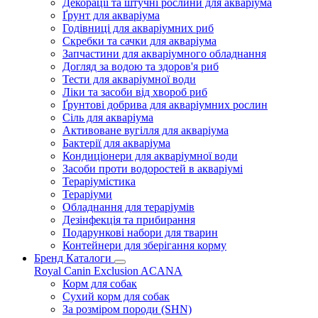
Декорації та штучні рослини для акваріума
Ґрунт для акваріума
Годівниці для акваріумних риб
Скребки та сачки для акваріума
Запчастини для акваріумного обладнання
Догляд за водою та здоров'я риб
Тести для акваріумної води
Ліки та засоби від хвороб риб
Ґрунтові добрива для акваріумних рослин
Сіль для акваріума
Активоване вугілля для акваріума
Бактерії для акваріума
Кондиціонери для акваріумної води
Засоби проти водоростей в акваріумі
Тераріумістика
Тераріуми
Обладнання для тераріумів
Дезінфекція та прибирання
Подарункові набори для тварин
Контейнери для зберігання корму
Бренд Каталоги
Royal Canin
Exclusion
ACANA
Корм для собак
Сухий корм для собак
За розміром породи (SHN)