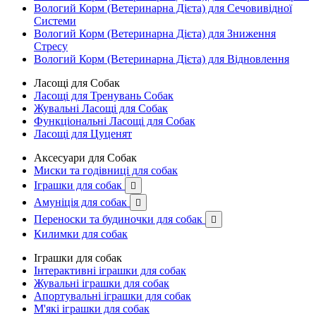
Вологий Корм (Ветеринарна Дієта) для Сечовивідної
Системи
Вологий Корм (Ветеринарна Дієта) для Зниження
Стресу
Вологий Корм (Ветеринарна Дієта) для Відновлення
Ласощі для Собак
Ласощі для Тренувань Собак
Жувальні Ласощі для Собак
Функціональні Ласощі для Собак
Ласощі для Цуценят
Аксесуари для Собак
Миски та годівниці для собак
Іграшки для собак

Амуніція для собак

Переноски та будиночки для собак

Килимки для собак
Іграшки для собак
Інтерактивні іграшки для собак
Жувальні іграшки для собак
Апортувальні іграшки для собак
М'які іграшки для собак