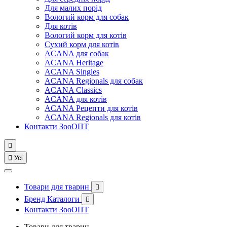
Для малих порід
Вологий корм для собак
Для котів
Вологий корм для котів
Сухий корм для котів
ACANA для собак
ACANA Heritage
ACANA Singles
ACANA Regionals для собак
ACANA Classics
ACANA для котів
ACANA Рецепти для котів
ACANA Regionals для котів
Контакти ЗооОПТ


Усі
Товари для тварин

Бренд Каталоги

Контакти ЗооОПТ
Товари для тварин