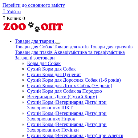
Перейти до основного вмісту

Увійти

Кошик
0
Товари для тварин
Товари для Собак
Товари для котів
Товари для гризунів
Товари для птахів
Акваріумістика та тераріумістика
Загальні зоотовари
Корм для Собак
Сухий Корм для Собак
Сухий Корм для Цуценят
Сухий Корм для Дорослих Собак (1-6 років)
Сухий Корм для Літніх Собак (7+ років)
Сухий Корм для Собак за Породою
Ветеринарні Дієти (Сухий Корм)
Сухий Корм (Ветеринарна Дієта) при
Захворюваннях ШКТ
Сухий Корм (Ветеринарна Дієта) при
Захворюваннях Нирок
Сухий Корм (Ветеринарна Дієта) при
Захворюваннях Печінки
Сухий Корм (Ветеринарна Дієта) при Алергії