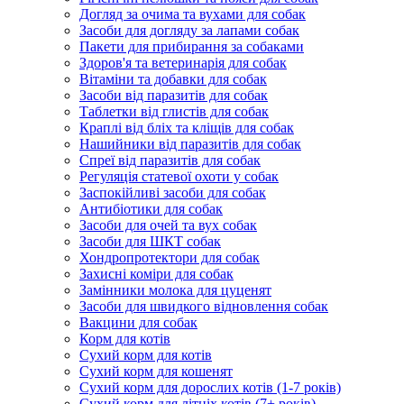
Догляд за очима та вухами для собак
Засоби для догляду за лапами собак
Пакети для прибирання за собаками
Здоров'я та ветеринарія для собак
Вітаміни та добавки для собак
Засоби від паразитів для собак
Таблетки від глистів для собак
Краплі від бліх та кліщів для собак
Нашийники від паразитів для собак
Спреї від паразитів для собак
Регуляція статевої охоти у собак
Заспокійливі засоби для собак
Антибіотики для собак
Засоби для очей та вух собак
Засоби для ШКТ собак
Хондропротектори для собак
Захисні коміри для собак
Замінники молока для цуценят
Засоби для швидкого відновлення собак
Вакцини для собак
Корм для котів
Сухий корм для котів
Сухий корм для кошенят
Сухий корм для дорослих котів (1-7 років)
Сухий корм для літніх котів (7+ років)