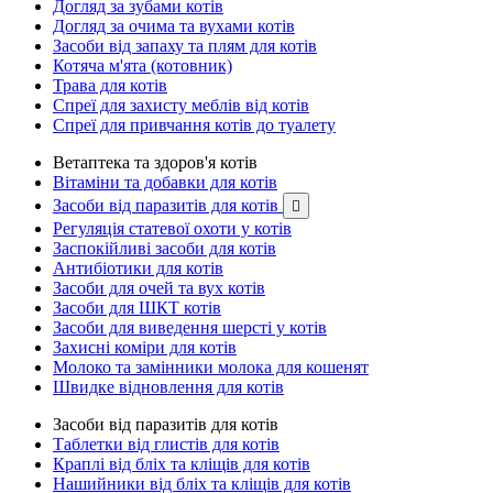
Догляд за зубами котів
Догляд за очима та вухами котів
Засоби від запаху та плям для котів
Котяча м'ята (котовник)
Трава для котів
Спреї для захисту меблів від котів
Спреї для привчання котів до туалету
Ветаптека та здоров'я котів
Вітаміни та добавки для котів
Засоби від паразитів для котів

Регуляція статевої охоти у котів
Заспокійливі засоби для котів
Антибіотики для котів
Засоби для очей та вух котів
Засоби для ШКТ котів
Засоби для виведення шерсті у котів
Захисні коміри для котів
Молоко та замінники молока для кошенят
Швидке відновлення для котів
Засоби від паразитів для котів
Таблетки від глистів для котів
Краплі від бліх та кліщів для котів
Нашийники від бліх та кліщів для котів