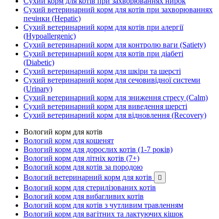
Сухий корм для котів при захворюваннях нирок
Сухий ветеринарний корм для котів при захворюваннях
печінки (Hepatic)
Сухий ветеринарний корм для котів при алергії
(Hypoallergenic)
Сухий ветеринарний корм для контролю ваги (Satiety)
Сухий ветеринарний корм для котів при діабеті
(Diabetic)
Сухий ветеринарний корм для шкіри та шерсті
Сухий ветеринарний корм для сечовивідної системи
(Urinary)
Сухий ветеринарний корм для зниження стресу (Calm)
Сухий ветеринарний корм для виведення шерсті
Сухий ветеринарний корм для відновлення (Recovery)
Вологий корм для котів
Вологий корм для кошенят
Вологий корм для дорослих котів (1-7 років)
Вологий корм для літніх котів (7+)
Вологий корм для котів за породою
Вологий ветеринарний корм для котів

Вологий корм для стерилізованих котів
Вологий корм для вибагливих котів
Вологий корм для котів з чутливим травленням
Вологий корм для вагітних та лактуючих кішок