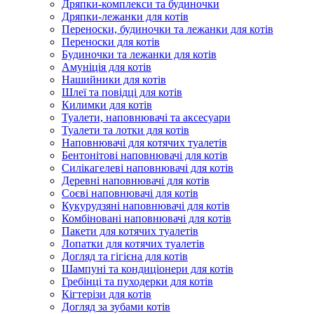
Дряпки-комплекси та будиночки
Дряпки-лежанки для котів
Переноски, будиночки та лежанки для котів
Переноски для котів
Будиночки та лежанки для котів
Амуніція для котів
Нашийники для котів
Шлеї та повідці для котів
Килимки для котів
Туалети, наповнювачі та аксесуари
Туалети та лотки для котів
Наповнювачі для котячих туалетів
Бентонітові наповнювачі для котів
Силікагелеві наповнювачі для котів
Деревні наповнювачі для котів
Соєві наповнювачі для котів
Кукурудзяні наповнювачі для котів
Комбіновані наповнювачі для котів
Пакети для котячих туалетів
Лопатки для котячих туалетів
Догляд та гігієна для котів
Шампуні та кондиціонери для котів
Гребінці та пуходерки для котів
Кігтерізи для котів
Догляд за зубами котів