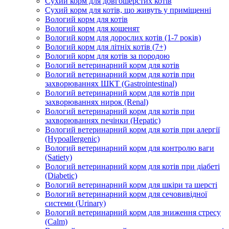
Сухий корм для довгошерстих котів
Сухий корм для котів, що живуть у приміщенні
Вологий корм для котів
Вологий корм для кошенят
Вологий корм для дорослих котів (1-7 років)
Вологий корм для літніх котів (7+)
Вологий корм для котів за породою
Вологий ветеринарний корм для котів
Вологий ветеринарний корм для котів при
захворюваннях ШКТ (Gastrointestinal)
Вологий ветеринарний корм для котів при
захворюваннях нирок (Renal)
Вологий ветеринарний корм для котів при
захворюваннях печінки (Hepatic)
Вологий ветеринарний корм для котів при алергії
(Hypoallergenic)
Вологий ветеринарний корм для контролю ваги
(Satiety)
Вологий ветеринарний корм для котів при діабеті
(Diabetic)
Вологий ветеринарний корм для шкіри та шерсті
Вологий ветеринарний корм для сечовивідної
системи (Urinary)
Вологий ветеринарний корм для зниження стресу
(Calm)