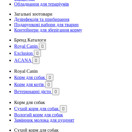
Обладнання для тераріумів
Загальні зоотовари
Дезінфекція та прибирання
Подарункові набори для тварин
Контейнери для зберігання корму
Бренд Каталоги
Royal Canin

Exclusion

ACANA

Royal Canin
Корм для собак

Корм для котів

Ветеринарні дієти

Корм для собак
Сухий корм для собак

Вологий корм для собак
Замінник молока для цуценят
Сухий корм для собак