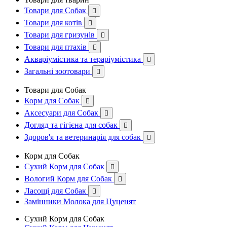
Товари для Собак

Товари для котів

Товари для гризунів

Товари для птахів

Акваріумістика та тераріумістика

Загальні зоотовари

Товари для Собак
Корм для Собак

Аксесуари для Собак

Догляд та гігієна для собак

Здоров'я та ветеринарія для собак

Корм для Собак
Сухий Корм для Собак

Вологий Корм для Собак

Ласощі для Собак

Замінники Молока для Цуценят
Сухий Корм для Собак