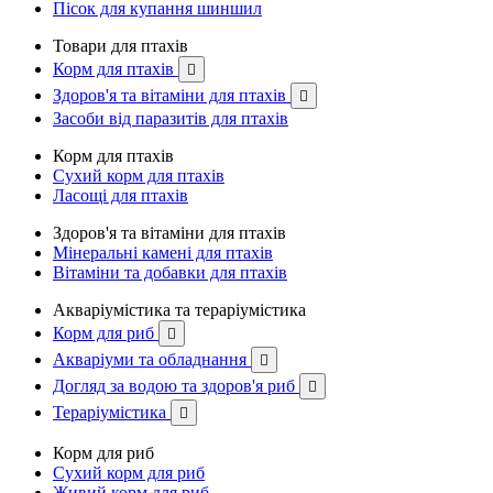
Пісок для купання шиншил
Товари для птахів
Корм для птахів

Здоров'я та вітаміни для птахів

Засоби від паразитів для птахів
Корм для птахів
Сухий корм для птахів
Ласощі для птахів
Здоров'я та вітаміни для птахів
Мінеральні камені для птахів
Вітаміни та добавки для птахів
Акваріумістика та тераріумістика
Корм для риб

Акваріуми та обладнання

Догляд за водою та здоров'я риб

Тераріумістика

Корм для риб
Сухий корм для риб
Живий корм для риб