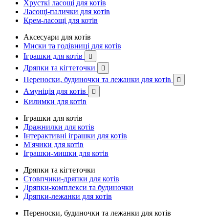
Хрусткі ласощі для котів
Ласощі-палички для котів
Крем-ласощі для котів
Аксесуари для котів
Миски та годівниці для котів
Іграшки для котів

Дряпки та кігтеточки

Переноски, будиночки та лежанки для котів

Амуніція для котів

Килимки для котів
Іграшки для котів
Дражнилки для котів
Інтерактивні іграшки для котів
М'ячики для котів
Іграшки-мишки для котів
Дряпки та кігтеточки
Стовпчики-дряпки для котів
Дряпки-комплекси та будиночки
Дряпки-лежанки для котів
Переноски, будиночки та лежанки для котів