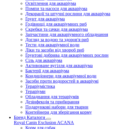
Освітлення для акваріума
Помпи та насоси для акваріума
Декорації та штучні рослини для акваріума
Ґрунт для акваріума
Годівниці для акваріумних риб
Скребки та сачки для акваріума
Запчастини для акваріумного обладнання
Догляд за водою та здоров'я риб
Тести для акваріумної води
Ліки та засоби від хвороб риб
Ґрунтові добрива для акваріумних рослин
Сіль для акваріума
Активоване вугілля для акваріума
Бактерії для акваріума
Кондиціонери для акваріумної води
Засоби проти водоростей в акваріумі
Тераріумістика
Тераріуми
Обладнання для тераріумів
Дезінфекція та прибирання
Подарункові набори для тварин
Контейнери для зберігання корму
Бренд Каталоги
Royal Canin
Exclusion
ACANA
Корм для собак