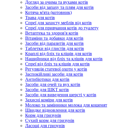
Догляд за очима та вухами котів
Засоби від запаху та плям для котів
Котяча м'ята (котовник)
Трава для котів
Спреї для захисту меблів від котів
Спреї для привчання котів до туалету
Ветаптека та здоров'я котів
Вітаміни та добавки для котів
Засоби від паразитів для котів
Таблетки від глистів для котів
Краплі від бліх та кліщів для котів
Нашийники від бліх та кліщів для котів
Спреї від бліх та кліщів для котів
Регуляція статевої охоти у котів
Заспокійливі засоби для котів
Антибіотики для котів
Засоби для очей та вух котів
Засоби для ШКТ котів
Засоби для виведення шерсті у котів
Захисні коміри для котів
Молоко та замінники молока для кошенят
Швидке відновлення для котів
Корм для гризунів
Сухий корм для гризунів
Ласощі для гризунів