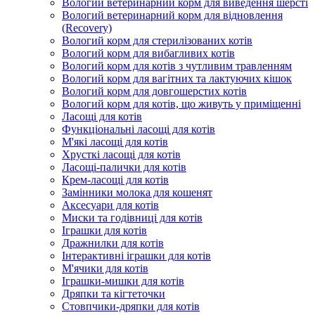
Вологий ветеринарний корм для виведення шерсті
Вологий ветеринарний корм для відновлення
(Recovery)
Вологий корм для стерилізованих котів
Вологий корм для вибагливих котів
Вологий корм для котів з чутливим травленням
Вологий корм для вагітних та лактуючих кішок
Вологий корм для довгошерстих котів
Вологий корм для котів, що живуть у приміщенні
Ласощі для котів
Функціональні ласощі для котів
М'які ласощі для котів
Хрусткі ласощі для котів
Ласощі-палички для котів
Крем-ласощі для котів
Замінники молока для кошенят
Аксесуари для котів
Миски та годівниці для котів
Іграшки для котів
Дражнилки для котів
Інтерактивні іграшки для котів
М'ячики для котів
Іграшки-мишки для котів
Дряпки та кігтеточки
Стовпчики-дряпки для котів