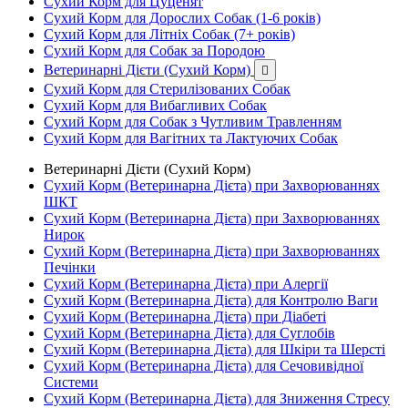
Сухий Корм для Цуценят
Сухий Корм для Дорослих Собак (1-6 років)
Сухий Корм для Літніх Собак (7+ років)
Сухий Корм для Собак за Породою
Ветеринарні Дієти (Сухий Корм)

Сухий Корм для Стерилізованих Собак
Сухий Корм для Вибагливих Собак
Сухий Корм для Собак з Чутливим Травленням
Сухий Корм для Вагітних та Лактуючих Собак
Ветеринарні Дієти (Сухий Корм)
Сухий Корм (Ветеринарна Дієта) при Захворюваннях
ШКТ
Сухий Корм (Ветеринарна Дієта) при Захворюваннях
Нирок
Сухий Корм (Ветеринарна Дієта) при Захворюваннях
Печінки
Сухий Корм (Ветеринарна Дієта) при Алергії
Сухий Корм (Ветеринарна Дієта) для Контролю Ваги
Сухий Корм (Ветеринарна Дієта) при Діабеті
Сухий Корм (Ветеринарна Дієта) для Суглобів
Сухий Корм (Ветеринарна Дієта) для Шкіри та Шерсті
Сухий Корм (Ветеринарна Дієта) для Сечовивідної
Системи
Сухий Корм (Ветеринарна Дієта) для Зниження Стресу