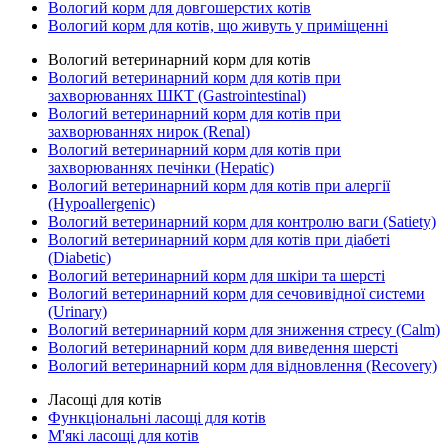
Вологий корм для довгошерстих котів
Вологий корм для котів, що живуть у приміщенні
Вологий ветеринарний корм для котів
Вологий ветеринарний корм для котів при
захворюваннях ШКТ (Gastrointestinal)
Вологий ветеринарний корм для котів при
захворюваннях нирок (Renal)
Вологий ветеринарний корм для котів при
захворюваннях печінки (Hepatic)
Вологий ветеринарний корм для котів при алергії
(Hypoallergenic)
Вологий ветеринарний корм для контролю ваги (Satiety)
Вологий ветеринарний корм для котів при діабеті
(Diabetic)
Вологий ветеринарний корм для шкіри та шерсті
Вологий ветеринарний корм для сечовивідної системи
(Urinary)
Вологий ветеринарний корм для зниження стресу (Calm)
Вологий ветеринарний корм для виведення шерсті
Вологий ветеринарний корм для відновлення (Recovery)
Ласощі для котів
Функціональні ласощі для котів
М'які ласощі для котів