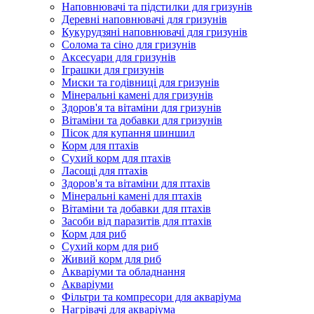
Наповнювачі та підстилки для гризунів
Деревні наповнювачі для гризунів
Кукурудзяні наповнювачі для гризунів
Солома та сіно для гризунів
Аксесуари для гризунів
Іграшки для гризунів
Миски та годівниці для гризунів
Мінеральні камені для гризунів
Здоров'я та вітаміни для гризунів
Вітаміни та добавки для гризунів
Пісок для купання шиншил
Корм для птахів
Сухий корм для птахів
Ласощі для птахів
Здоров'я та вітаміни для птахів
Мінеральні камені для птахів
Вітаміни та добавки для птахів
Засоби від паразитів для птахів
Корм для риб
Сухий корм для риб
Живий корм для риб
Акваріуми та обладнання
Акваріуми
Фільтри та компресори для акваріума
Нагрівачі для акваріума