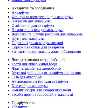
Акваріуми та обладнання
Акваріуми
Фільтри та компресори для акваріума
Нагрівачі для акваріума
Освітлення для акваріума
Помпи та насоси для акваріума
Декорації та штучні рослини для акваріума
Ґрунт для акваріума
Годівниці для акваріумних риб
Скребки та сачки для акваріума
Запчастини для акваріумного обладнання
Догляд за водою та здоров'я риб
Тести для акваріумної води
Ліки та засоби від хвороб риб
Ґрунтові добрива для акваріумних рослин
Сіль для акваріума
Активоване вугілля для акваріума
Бактерії для акваріума
Кондиціонери для акваріумної води
Засоби проти водоростей в акваріумі
Тераріумістика
Тераріуми