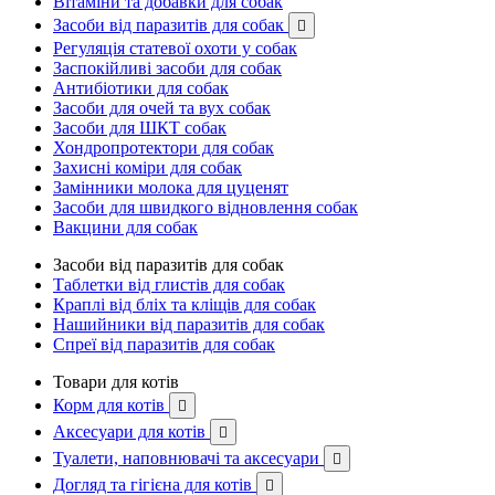
Вітаміни та добавки для собак
Засоби від паразитів для собак

Регуляція статевої охоти у собак
Заспокійливі засоби для собак
Антибіотики для собак
Засоби для очей та вух собак
Засоби для ШКТ собак
Хондропротектори для собак
Захисні коміри для собак
Замінники молока для цуценят
Засоби для швидкого відновлення собак
Вакцини для собак
Засоби від паразитів для собак
Таблетки від глистів для собак
Краплі від бліх та кліщів для собак
Нашийники від паразитів для собак
Спреї від паразитів для собак
Товари для котів
Корм для котів

Аксесуари для котів

Туалети, наповнювачі та аксесуари

Догляд та гігієна для котів
