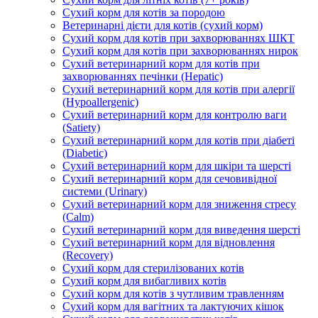
Сухий корм для котів за породою
Ветеринарні дієти для котів (сухий корм)
Сухий корм для котів при захворюваннях ШКТ
Сухий корм для котів при захворюваннях нирок
Сухий ветеринарний корм для котів при
захворюваннях печінки (Hepatic)
Сухий ветеринарний корм для котів при алергії
(Hypoallergenic)
Сухий ветеринарний корм для контролю ваги
(Satiety)
Сухий ветеринарний корм для котів при діабеті
(Diabetic)
Сухий ветеринарний корм для шкіри та шерсті
Сухий ветеринарний корм для сечовивідної
системи (Urinary)
Сухий ветеринарний корм для зниження стресу
(Calm)
Сухий ветеринарний корм для виведення шерсті
Сухий ветеринарний корм для відновлення
(Recovery)
Сухий корм для стерилізованих котів
Сухий корм для вибагливих котів
Сухий корм для котів з чутливим травленням
Сухий корм для вагітних та лактуючих кішок