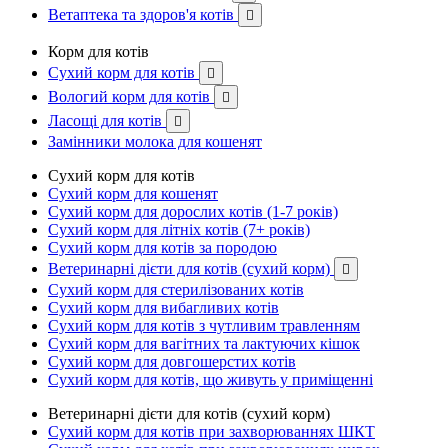
Ветаптека та здоров'я котів

Корм для котів
Сухий корм для котів

Вологий корм для котів

Ласощі для котів

Замінники молока для кошенят
Сухий корм для котів
Сухий корм для кошенят
Сухий корм для дорослих котів (1-7 років)
Сухий корм для літніх котів (7+ років)
Сухий корм для котів за породою
Ветеринарні дієти для котів (сухий корм)

Сухий корм для стерилізованих котів
Сухий корм для вибагливих котів
Сухий корм для котів з чутливим травленням
Сухий корм для вагітних та лактуючих кішок
Сухий корм для довгошерстих котів
Сухий корм для котів, що живуть у приміщенні
Ветеринарні дієти для котів (сухий корм)
Сухий корм для котів при захворюваннях ШКТ