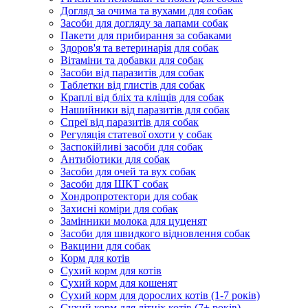
Догляд за очима та вухами для собак
Засоби для догляду за лапами собак
Пакети для прибирання за собаками
Здоров'я та ветеринарія для собак
Вітаміни та добавки для собак
Засоби від паразитів для собак
Таблетки від глистів для собак
Краплі від бліх та кліщів для собак
Нашийники від паразитів для собак
Спреї від паразитів для собак
Регуляція статевої охоти у собак
Заспокійливі засоби для собак
Антибіотики для собак
Засоби для очей та вух собак
Засоби для ШКТ собак
Хондропротектори для собак
Захисні коміри для собак
Замінники молока для цуценят
Засоби для швидкого відновлення собак
Вакцини для собак
Корм для котів
Сухий корм для котів
Сухий корм для кошенят
Сухий корм для дорослих котів (1-7 років)
Сухий корм для літніх котів (7+ років)