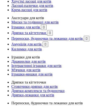
Хрусткі ласощі для котів
Ласощі-палички для котів
Крем-ласощі для котів
Аксесуари для котів
Миски та годівниці для котів
Іграшки для котів

Дряпки та кігтеточки

Переноски, будиночки та лежанки для котів

Амуніція для котів

Килимки для котів
Іграшки для котів
Дражнилки для котів
Інтерактивні іграшки для котів
М'ячики для котів
Іграшки-мишки для котів
Дряпки та кігтеточки
Стовпчики-дряпки для котів
Дряпки-комплекси та будиночки
Дряпки-лежанки для котів
Переноски, будиночки та лежанки для котів