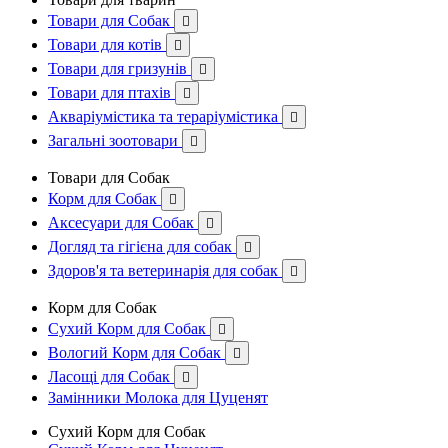
Товари для Собак

Товари для котів

Товари для гризунів

Товари для птахів

Акваріумістика та тераріумістика

Загальні зоотовари

Товари для Собак
Корм для Собак

Аксесуари для Собак

Догляд та гігієна для собак

Здоров'я та ветеринарія для собак

Корм для Собак
Сухий Корм для Собак

Вологий Корм для Собак

Ласощі для Собак

Замінники Молока для Цуценят
Сухий Корм для Собак