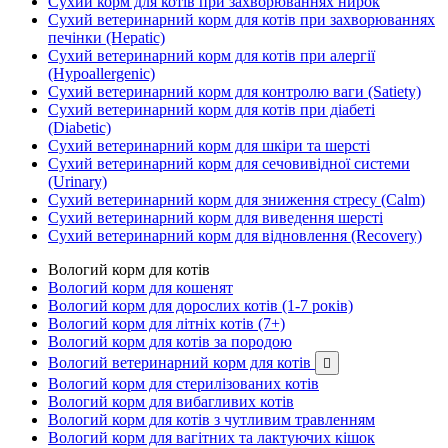
Сухий корм для котів при захворюваннях нирок
Сухий ветеринарний корм для котів при захворюваннях
печінки (Hepatic)
Сухий ветеринарний корм для котів при алергії
(Hypoallergenic)
Сухий ветеринарний корм для контролю ваги (Satiety)
Сухий ветеринарний корм для котів при діабеті
(Diabetic)
Сухий ветеринарний корм для шкіри та шерсті
Сухий ветеринарний корм для сечовивідної системи
(Urinary)
Сухий ветеринарний корм для зниження стресу (Calm)
Сухий ветеринарний корм для виведення шерсті
Сухий ветеринарний корм для відновлення (Recovery)
Вологий корм для котів
Вологий корм для кошенят
Вологий корм для дорослих котів (1-7 років)
Вологий корм для літніх котів (7+)
Вологий корм для котів за породою
Вологий ветеринарний корм для котів

Вологий корм для стерилізованих котів
Вологий корм для вибагливих котів
Вологий корм для котів з чутливим травленням
Вологий корм для вагітних та лактуючих кішок