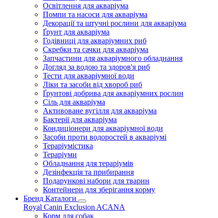
Освітлення для акваріума
Помпи та насоси для акваріума
Декорації та штучні рослини для акваріума
Ґрунт для акваріума
Годівниці для акваріумних риб
Скребки та сачки для акваріума
Запчастини для акваріумного обладнання
Догляд за водою та здоров'я риб
Тести для акваріумної води
Ліки та засоби від хвороб риб
Ґрунтові добрива для акваріумних рослин
Сіль для акваріума
Активоване вугілля для акваріума
Бактерії для акваріума
Кондиціонери для акваріумної води
Засоби проти водоростей в акваріумі
Тераріумістика
Тераріуми
Обладнання для тераріумів
Дезінфекція та прибирання
Подарункові набори для тварин
Контейнери для зберігання корму
Бренд Каталоги
Royal Canin
Exclusion
ACANA
Корм для собак