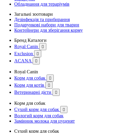
Обладнання для тераріумів
Загальні зоотовари
Дезінфекція та прибирання
Подарункові набори для тварин
Контейнери для зберігання корму
Бренд Каталоги
Royal Canin

Exclusion

ACANA

Royal Canin
Корм для собак

Корм для котів

Ветеринарні дієти

Корм для собак
Сухий корм для собак

Вологий корм для собак
Замінник молока для цуценят
Сухий корм для собак