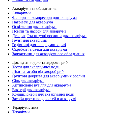
Акваріуми та обладнання
Акваріуми
Фільтри та компресори для акваріума
Нагрівачі для акваріума
Освітлення для акваріума
Помпи та насоси для акваріума
Декорації та штучні рослини для акваріума
Ґрунт для акваріума
Годівниці для акваріумних риб
Скребки та сачки для акваріума
Запчастини для акваріумного обладнання
Догляд за водою та здоров'я риб
Тести для акваріумної води
Ліки та засоби від хвороб риб
Ґрунтові добрива для акваріумних рослин
Сіль для акваріума
Активоване вугілля для акваріума
Бактерії для акваріума
Кондиціонери для акваріумної води
Засоби проти водоростей в акваріумі
Тераріумістика
Тераріуми