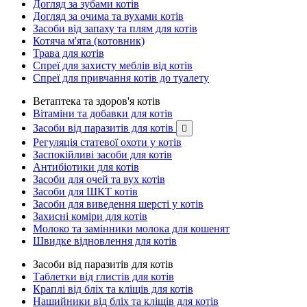
Догляд за зубами котів
Догляд за очима та вухами котів
Засоби від запаху та плям для котів
Котяча м'ята (котовник)
Трава для котів
Спреї для захисту меблів від котів
Спреї для привчання котів до туалету
Ветаптека та здоров'я котів
Вітаміни та добавки для котів
Засоби від паразитів для котів

Регуляція статевої охоти у котів
Заспокійливі засоби для котів
Антибіотики для котів
Засоби для очей та вух котів
Засоби для ШКТ котів
Засоби для виведення шерсті у котів
Захисні коміри для котів
Молоко та замінники молока для кошенят
Швидке відновлення для котів
Засоби від паразитів для котів
Таблетки від глистів для котів
Краплі від бліх та кліщів для котів
Нашийники від бліх та кліщів для котів