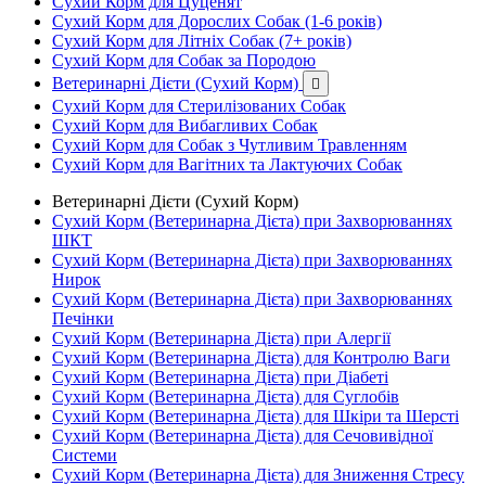
Сухий Корм для Цуценят
Сухий Корм для Дорослих Собак (1-6 років)
Сухий Корм для Літніх Собак (7+ років)
Сухий Корм для Собак за Породою
Ветеринарні Дієти (Сухий Корм)

Сухий Корм для Стерилізованих Собак
Сухий Корм для Вибагливих Собак
Сухий Корм для Собак з Чутливим Травленням
Сухий Корм для Вагітних та Лактуючих Собак
Ветеринарні Дієти (Сухий Корм)
Сухий Корм (Ветеринарна Дієта) при Захворюваннях
ШКТ
Сухий Корм (Ветеринарна Дієта) при Захворюваннях
Нирок
Сухий Корм (Ветеринарна Дієта) при Захворюваннях
Печінки
Сухий Корм (Ветеринарна Дієта) при Алергії
Сухий Корм (Ветеринарна Дієта) для Контролю Ваги
Сухий Корм (Ветеринарна Дієта) при Діабеті
Сухий Корм (Ветеринарна Дієта) для Суглобів
Сухий Корм (Ветеринарна Дієта) для Шкіри та Шерсті
Сухий Корм (Ветеринарна Дієта) для Сечовивідної
Системи
Сухий Корм (Ветеринарна Дієта) для Зниження Стресу