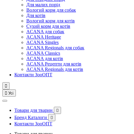
Для малих порід
Вологий корм для собак
Для котів
Вологий корм для котів
Сухий корм для котів
ACANA для собак
ACANA Heritage
ACANA Singles
ACANA Regionals для собак
ACANA Classics
ACANA для котів
ACANA Рецепти для котів
ACANA Regionals для котів
Контакти ЗооОПТ


Усі
Товари для тварин

Бренд Каталоги

Контакти ЗооОПТ
Товари для тварин