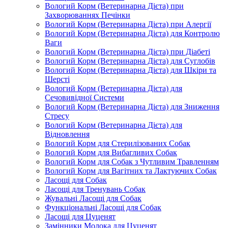
Вологий Корм (Ветеринарна Дієта) при
Захворюваннях Печінки
Вологий Корм (Ветеринарна Дієта) при Алергії
Вологий Корм (Ветеринарна Дієта) для Контролю
Ваги
Вологий Корм (Ветеринарна Дієта) при Діабеті
Вологий Корм (Ветеринарна Дієта) для Суглобів
Вологий Корм (Ветеринарна Дієта) для Шкіри та
Шерсті
Вологий Корм (Ветеринарна Дієта) для
Сечовивідної Системи
Вологий Корм (Ветеринарна Дієта) для Зниження
Стресу
Вологий Корм (Ветеринарна Дієта) для
Відновлення
Вологий Корм для Стерилізованих Собак
Вологий Корм для Вибагливих Собак
Вологий Корм для Собак з Чутливим Травленням
Вологий Корм для Вагітних та Лактуючих Собак
Ласощі для Собак
Ласощі для Тренувань Собак
Жувальні Ласощі для Собак
Функціональні Ласощі для Собак
Ласощі для Цуценят
Замінники Молока для Цуценят