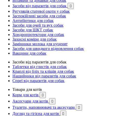
Вітаміни та добавки для собак
Засоби від паразитів для собак

Регуляція статевої охоти у собак
Заспокійливі засоби для собак
Антибіотики для собак
Засоби для очей та вух собак
Засоби для ШКТ собак
Хондропротектори для собак
Захисні коміри для собак
Замінники молока для цуценят
Засоби для швидкого відновлення собак
Вакцини для собак
Засоби від паразитів для собак
Таблетки від глистів для собак
Краплі від бліх та кліщів для собак
Нашийники від паразитів для собак
Спреї від паразитів для собак
Товари для котів
Корм для котів

Аксесуари для котів

Туалети, наповнювачі та аксесуари

Догляд та гігієна для котів
