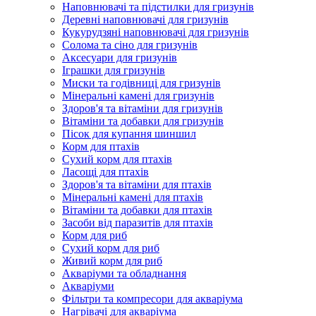
Наповнювачі та підстилки для гризунів
Деревні наповнювачі для гризунів
Кукурудзяні наповнювачі для гризунів
Солома та сіно для гризунів
Аксесуари для гризунів
Іграшки для гризунів
Миски та годівниці для гризунів
Мінеральні камені для гризунів
Здоров'я та вітаміни для гризунів
Вітаміни та добавки для гризунів
Пісок для купання шиншил
Корм для птахів
Сухий корм для птахів
Ласощі для птахів
Здоров'я та вітаміни для птахів
Мінеральні камені для птахів
Вітаміни та добавки для птахів
Засоби від паразитів для птахів
Корм для риб
Сухий корм для риб
Живий корм для риб
Акваріуми та обладнання
Акваріуми
Фільтри та компресори для акваріума
Нагрівачі для акваріума