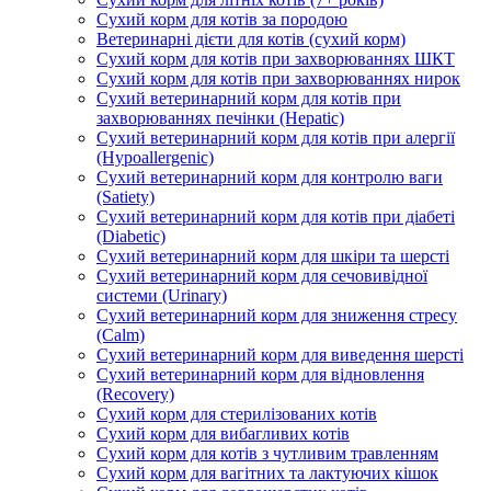
Сухий корм для котів за породою
Ветеринарні дієти для котів (сухий корм)
Сухий корм для котів при захворюваннях ШКТ
Сухий корм для котів при захворюваннях нирок
Сухий ветеринарний корм для котів при
захворюваннях печінки (Hepatic)
Сухий ветеринарний корм для котів при алергії
(Hypoallergenic)
Сухий ветеринарний корм для контролю ваги
(Satiety)
Сухий ветеринарний корм для котів при діабеті
(Diabetic)
Сухий ветеринарний корм для шкіри та шерсті
Сухий ветеринарний корм для сечовивідної
системи (Urinary)
Сухий ветеринарний корм для зниження стресу
(Calm)
Сухий ветеринарний корм для виведення шерсті
Сухий ветеринарний корм для відновлення
(Recovery)
Сухий корм для стерилізованих котів
Сухий корм для вибагливих котів
Сухий корм для котів з чутливим травленням
Сухий корм для вагітних та лактуючих кішок