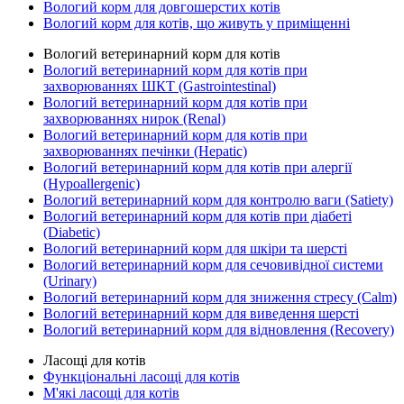
Вологий корм для довгошерстих котів
Вологий корм для котів, що живуть у приміщенні
Вологий ветеринарний корм для котів
Вологий ветеринарний корм для котів при
захворюваннях ШКТ (Gastrointestinal)
Вологий ветеринарний корм для котів при
захворюваннях нирок (Renal)
Вологий ветеринарний корм для котів при
захворюваннях печінки (Hepatic)
Вологий ветеринарний корм для котів при алергії
(Hypoallergenic)
Вологий ветеринарний корм для контролю ваги (Satiety)
Вологий ветеринарний корм для котів при діабеті
(Diabetic)
Вологий ветеринарний корм для шкіри та шерсті
Вологий ветеринарний корм для сечовивідної системи
(Urinary)
Вологий ветеринарний корм для зниження стресу (Calm)
Вологий ветеринарний корм для виведення шерсті
Вологий ветеринарний корм для відновлення (Recovery)
Ласощі для котів
Функціональні ласощі для котів
М'які ласощі для котів