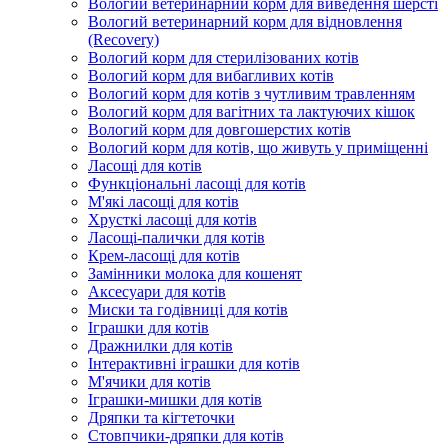
Вологий ветеринарний корм для виведення шерсті
Вологий ветеринарний корм для відновлення
(Recovery)
Вологий корм для стерилізованих котів
Вологий корм для вибагливих котів
Вологий корм для котів з чутливим травленням
Вологий корм для вагітних та лактуючих кішок
Вологий корм для довгошерстих котів
Вологий корм для котів, що живуть у приміщенні
Ласощі для котів
Функціональні ласощі для котів
М'які ласощі для котів
Хрусткі ласощі для котів
Ласощі-палички для котів
Крем-ласощі для котів
Замінники молока для кошенят
Аксесуари для котів
Миски та годівниці для котів
Іграшки для котів
Дражнилки для котів
Інтерактивні іграшки для котів
М'ячики для котів
Іграшки-мишки для котів
Дряпки та кігтеточки
Стовпчики-дряпки для котів