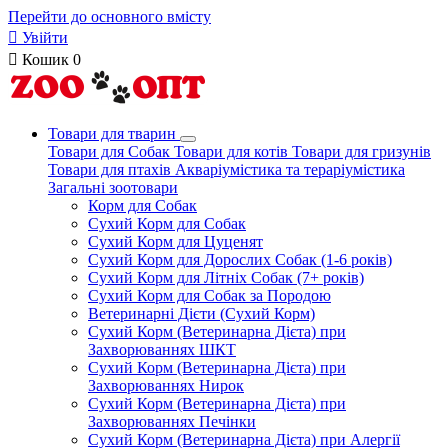
Перейти до основного вмісту

Увійти

Кошик
0
Товари для тварин
Товари для Собак
Товари для котів
Товари для гризунів
Товари для птахів
Акваріумістика та тераріумістика
Загальні зоотовари
Корм для Собак
Сухий Корм для Собак
Сухий Корм для Цуценят
Сухий Корм для Дорослих Собак (1-6 років)
Сухий Корм для Літніх Собак (7+ років)
Сухий Корм для Собак за Породою
Ветеринарні Дієти (Сухий Корм)
Сухий Корм (Ветеринарна Дієта) при
Захворюваннях ШКТ
Сухий Корм (Ветеринарна Дієта) при
Захворюваннях Нирок
Сухий Корм (Ветеринарна Дієта) при
Захворюваннях Печінки
Сухий Корм (Ветеринарна Дієта) при Алергії