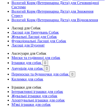
Вологий Корм (Ветеринарна Дієта) для Сечовивідної
Системи
Вологий Корм (Ветеринарна Дієта) для Зниження
Стресу
Вологий Корм (Ветеринарна Дієта) для Відновлення
Ласощі для Собак
Ласощі для Тренувань Собак
Жувальні Ласощі для Собак
Функціональні Ласощі для Собак
Ласощі для Цуценят
Аксесуари для Собак
Миски та годівниці для собак
Іграшки для собак

Амуніція для собак

Переноски та будиночки для собак

Килимки для собак
Іграшки для собак
Інтерактивні іграшки для собак
Жувальні іграшки для собак
Апортувальні іграшки для собак
М'які іграшки для собак