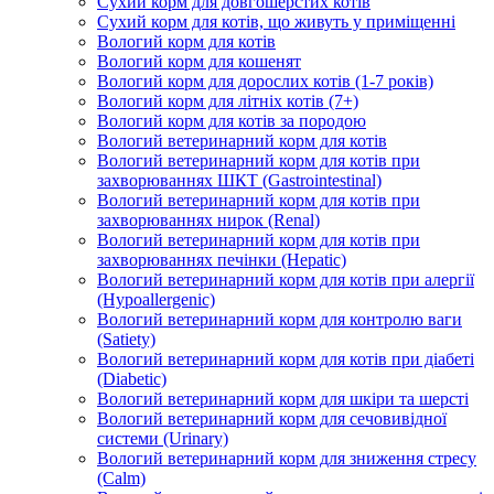
Сухий корм для довгошерстих котів
Сухий корм для котів, що живуть у приміщенні
Вологий корм для котів
Вологий корм для кошенят
Вологий корм для дорослих котів (1-7 років)
Вологий корм для літніх котів (7+)
Вологий корм для котів за породою
Вологий ветеринарний корм для котів
Вологий ветеринарний корм для котів при
захворюваннях ШКТ (Gastrointestinal)
Вологий ветеринарний корм для котів при
захворюваннях нирок (Renal)
Вологий ветеринарний корм для котів при
захворюваннях печінки (Hepatic)
Вологий ветеринарний корм для котів при алергії
(Hypoallergenic)
Вологий ветеринарний корм для контролю ваги
(Satiety)
Вологий ветеринарний корм для котів при діабеті
(Diabetic)
Вологий ветеринарний корм для шкіри та шерсті
Вологий ветеринарний корм для сечовивідної
системи (Urinary)
Вологий ветеринарний корм для зниження стресу
(Calm)