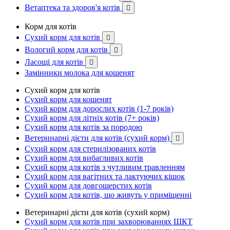
Ветаптека та здоров'я котів

Корм для котів
Сухий корм для котів

Вологий корм для котів

Ласощі для котів

Замінники молока для кошенят
Сухий корм для котів
Сухий корм для кошенят
Сухий корм для дорослих котів (1-7 років)
Сухий корм для літніх котів (7+ років)
Сухий корм для котів за породою
Ветеринарні дієти для котів (сухий корм)

Сухий корм для стерилізованих котів
Сухий корм для вибагливих котів
Сухий корм для котів з чутливим травленням
Сухий корм для вагітних та лактуючих кішок
Сухий корм для довгошерстих котів
Сухий корм для котів, що живуть у приміщенні
Ветеринарні дієти для котів (сухий корм)
Сухий корм для котів при захворюваннях ШКТ