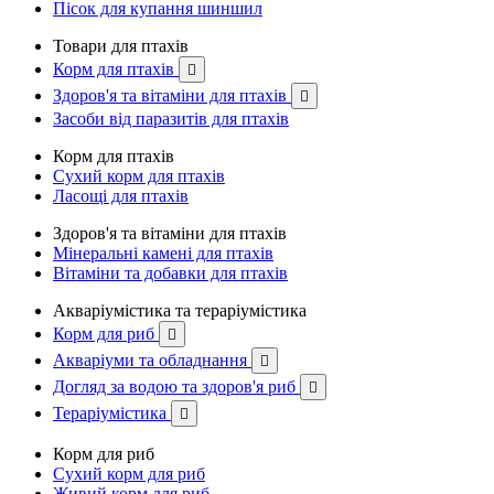
Пісок для купання шиншил
Товари для птахів
Корм для птахів

Здоров'я та вітаміни для птахів

Засоби від паразитів для птахів
Корм для птахів
Сухий корм для птахів
Ласощі для птахів
Здоров'я та вітаміни для птахів
Мінеральні камені для птахів
Вітаміни та добавки для птахів
Акваріумістика та тераріумістика
Корм для риб

Акваріуми та обладнання

Догляд за водою та здоров'я риб

Тераріумістика

Корм для риб
Сухий корм для риб
Живий корм для риб