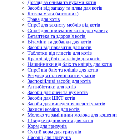
Догляд за очима та вухами котів
Засоби від запаху та плям для котів
Котяча м'ята (котовник)
Трава для котів
Спреї для захисту меблів від котів
Спреї для привчання котів до туалету
Ветаптека та здоров'я котів
Вітаміни та добавки для котів
Засоби від паразитів для котів
Таблетки від глистів для котів
Краплі від бліх та кліщів для котів
Нашийники від бліх та кліщів для котів
Спреї від бліх та кліщів для котів
Регуляція статевої охоти у котів
Заспокійливі засоби для котів
Антибіотики для котів
Засоби для очей та вух котів
Засоби для ШКТ котів
Засоби для виведення шерсті у котів
Захисні коміри для котів
Молоко та замінники молока для кошенят
Швидке відновлення для котів
Корм для гризунів
Сухий корм для гризунів
Ласощі для гризунів