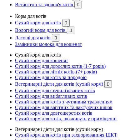
Ветаптека та здоров'я котів

Корм для котів
Сухий корм для котів

Вологий корм для котів

Ласощі для котів

Замінники молока для кошенят
Сухий корм для котів
Сухий корм для кошенят
Сухий корм для дорослих котів (1-7 років)
Сухий корм для літніх котів (7+ років)
Сухий корм для котів за породою
Ветеринарні дієти для котів (сухий корм)

Сухий корм для стерилізованих котів
Сухий корм для вибагливих котів
Сухий корм для котів з чутливим травленням
Сухий корм для вагітних та лактуючих кішок
Сухий корм для довгошерстих котів
Сухий корм для котів, що живуть у приміщенні
Ветеринарні дієти для котів (сухий корм)
Сухий корм для котів при захворюваннях ШКТ