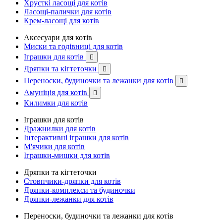
Хрусткі ласощі для котів
Ласощі-палички для котів
Крем-ласощі для котів
Аксесуари для котів
Миски та годівниці для котів
Іграшки для котів

Дряпки та кігтеточки

Переноски, будиночки та лежанки для котів

Амуніція для котів

Килимки для котів
Іграшки для котів
Дражнилки для котів
Інтерактивні іграшки для котів
М'ячики для котів
Іграшки-мишки для котів
Дряпки та кігтеточки
Стовпчики-дряпки для котів
Дряпки-комплекси та будиночки
Дряпки-лежанки для котів
Переноски, будиночки та лежанки для котів