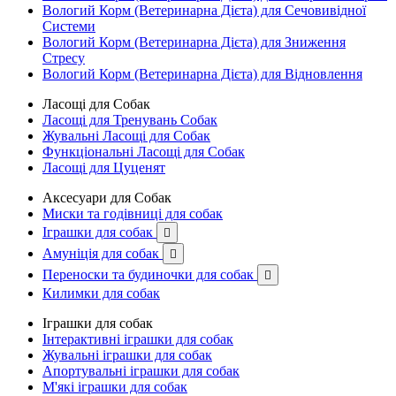
Вологий Корм (Ветеринарна Дієта) для Сечовивідної
Системи
Вологий Корм (Ветеринарна Дієта) для Зниження
Стресу
Вологий Корм (Ветеринарна Дієта) для Відновлення
Ласощі для Собак
Ласощі для Тренувань Собак
Жувальні Ласощі для Собак
Функціональні Ласощі для Собак
Ласощі для Цуценят
Аксесуари для Собак
Миски та годівниці для собак
Іграшки для собак

Амуніція для собак

Переноски та будиночки для собак

Килимки для собак
Іграшки для собак
Інтерактивні іграшки для собак
Жувальні іграшки для собак
Апортувальні іграшки для собак
М'які іграшки для собак