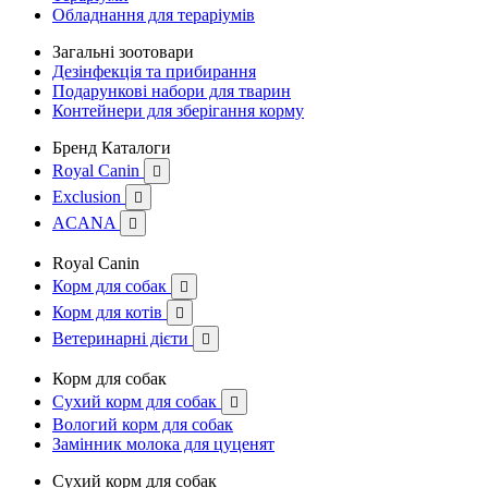
Обладнання для тераріумів
Загальні зоотовари
Дезінфекція та прибирання
Подарункові набори для тварин
Контейнери для зберігання корму
Бренд Каталоги
Royal Canin

Exclusion

ACANA

Royal Canin
Корм для собак

Корм для котів

Ветеринарні дієти

Корм для собак
Сухий корм для собак

Вологий корм для собак
Замінник молока для цуценят
Сухий корм для собак