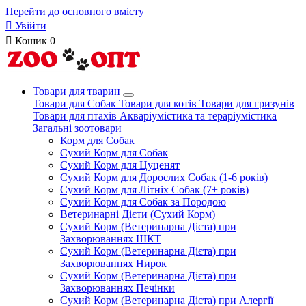
Перейти до основного вмісту

Увійти

Кошик
0
Товари для тварин
Товари для Собак
Товари для котів
Товари для гризунів
Товари для птахів
Акваріумістика та тераріумістика
Загальні зоотовари
Корм для Собак
Сухий Корм для Собак
Сухий Корм для Цуценят
Сухий Корм для Дорослих Собак (1-6 років)
Сухий Корм для Літніх Собак (7+ років)
Сухий Корм для Собак за Породою
Ветеринарні Дієти (Сухий Корм)
Сухий Корм (Ветеринарна Дієта) при
Захворюваннях ШКТ
Сухий Корм (Ветеринарна Дієта) при
Захворюваннях Нирок
Сухий Корм (Ветеринарна Дієта) при
Захворюваннях Печінки
Сухий Корм (Ветеринарна Дієта) при Алергії