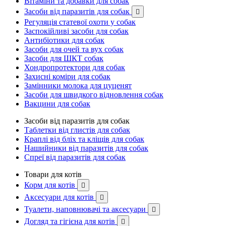
Вітаміни та добавки для собак
Засоби від паразитів для собак

Регуляція статевої охоти у собак
Заспокійливі засоби для собак
Антибіотики для собак
Засоби для очей та вух собак
Засоби для ШКТ собак
Хондропротектори для собак
Захисні коміри для собак
Замінники молока для цуценят
Засоби для швидкого відновлення собак
Вакцини для собак
Засоби від паразитів для собак
Таблетки від глистів для собак
Краплі від бліх та кліщів для собак
Нашийники від паразитів для собак
Спреї від паразитів для собак
Товари для котів
Корм для котів

Аксесуари для котів

Туалети, наповнювачі та аксесуари

Догляд та гігієна для котів
