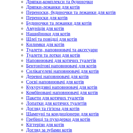
Дряпки-комплекси та будиночки
Дряпки-лежанки для котів
Переноски, будиночки та лежанки для котів
Переноски для котів
Будиночки та лежанки для котів
Амуніція для котів
Нашийники для котів
Шлеї та повідці для котів
Килимки для котів
Туалети, наповнювачі та аксесуари
Туалети та лотки для котів
Наповнювачі для котячих туалетів
Бентонітові наповнювачі для котів
Силікагелеві наповнювачі для котів
Деревні наповнювачі для котів
Соєві наповнювачі для котів
Кукурудзяні наповнювачі для котів
Комбіновані наповнювачі для котів
Пакети для котячих туалетів
Лопатки для котячих туалетів
Догляд та гігієна для котів
Шампуні та кондиціонери для котів
Гребінці та пуходерки для котів
Кігтерізи для котів
Догляд за зубами котів