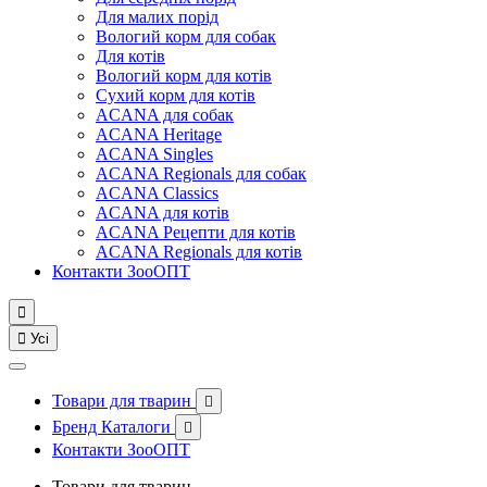
Для малих порід
Вологий корм для собак
Для котів
Вологий корм для котів
Сухий корм для котів
ACANA для собак
ACANA Heritage
ACANA Singles
ACANA Regionals для собак
ACANA Classics
ACANA для котів
ACANA Рецепти для котів
ACANA Regionals для котів
Контакти ЗооОПТ


Усі
Товари для тварин

Бренд Каталоги

Контакти ЗооОПТ
Товари для тварин