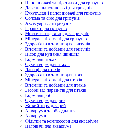
Наповнювачі та підстилки для гризунів
Деревні наповнювачі для гризунів
Кукурудзяні наповнювачі для гризунів
Солома та сіно для гризунів
Аксесуари для гризунів
Іграшки для гризунів
Миски та годівниці для гризунів
Мінеральні камені для гризунів
Здоров'я та вітаміни для гризунів
Вітаміни та добавки для гризунів
Пісок для купання шиншил
Корм для птахів
Сухий корм для птахів
Ласощі для птахів
Здоров'я та вітаміни для птахів
Мінеральні камені для птахів
Вітаміни та добавки для птахів
Засоби від паразитів для птахів
Корм для риб
Сухий корм для риб
Живий корм для риб
Акваріуми та обладнання
Акваріуми
Фільтри та компресори для акваріума
Нагрівачі для акваріума