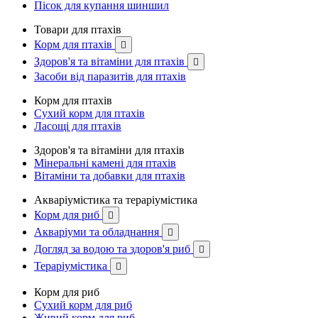
Пісок для купання шиншил
Товари для птахів
Корм для птахів

Здоров'я та вітаміни для птахів

Засоби від паразитів для птахів
Корм для птахів
Сухий корм для птахів
Ласощі для птахів
Здоров'я та вітаміни для птахів
Мінеральні камені для птахів
Вітаміни та добавки для птахів
Акваріумістика та тераріумістика
Корм для риб

Акваріуми та обладнання

Догляд за водою та здоров'я риб

Тераріумістика

Корм для риб
Сухий корм для риб
Живий корм для риб