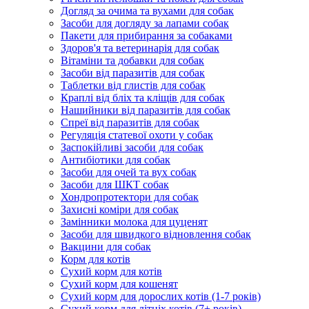
Догляд за очима та вухами для собак
Засоби для догляду за лапами собак
Пакети для прибирання за собаками
Здоров'я та ветеринарія для собак
Вітаміни та добавки для собак
Засоби від паразитів для собак
Таблетки від глистів для собак
Краплі від бліх та кліщів для собак
Нашийники від паразитів для собак
Спреї від паразитів для собак
Регуляція статевої охоти у собак
Заспокійливі засоби для собак
Антибіотики для собак
Засоби для очей та вух собак
Засоби для ШКТ собак
Хондропротектори для собак
Захисні коміри для собак
Замінники молока для цуценят
Засоби для швидкого відновлення собак
Вакцини для собак
Корм для котів
Сухий корм для котів
Сухий корм для кошенят
Сухий корм для дорослих котів (1-7 років)
Сухий корм для літніх котів (7+ років)