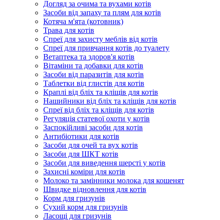
Догляд за очима та вухами котів
Засоби від запаху та плям для котів
Котяча м'ята (котовник)
Трава для котів
Спреї для захисту меблів від котів
Спреї для привчання котів до туалету
Ветаптека та здоров'я котів
Вітаміни та добавки для котів
Засоби від паразитів для котів
Таблетки від глистів для котів
Краплі від бліх та кліщів для котів
Нашийники від бліх та кліщів для котів
Спреї від бліх та кліщів для котів
Регуляція статевої охоти у котів
Заспокійливі засоби для котів
Антибіотики для котів
Засоби для очей та вух котів
Засоби для ШКТ котів
Засоби для виведення шерсті у котів
Захисні коміри для котів
Молоко та замінники молока для кошенят
Швидке відновлення для котів
Корм для гризунів
Сухий корм для гризунів
Ласощі для гризунів