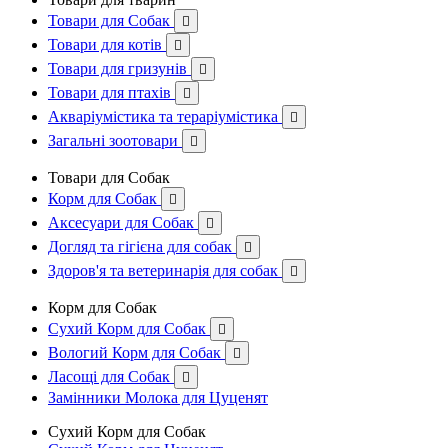
Товари для Собак

Товари для котів

Товари для гризунів

Товари для птахів

Акваріумістика та тераріумістика

Загальні зоотовари

Товари для Собак
Корм для Собак

Аксесуари для Собак

Догляд та гігієна для собак

Здоров'я та ветеринарія для собак

Корм для Собак
Сухий Корм для Собак

Вологий Корм для Собак

Ласощі для Собак

Замінники Молока для Цуценят
Сухий Корм для Собак