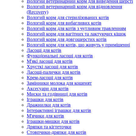
Вологий ветеринарний корм для виведення шерсті
Вологий ветеринарний корм для відновлення
(Recovery)
Вологий корм для стерилізованих котів
Вологий корм для вибагливих котів
Вологий корм для котів з чутливим травленням
Вологий корм для вагітних та лактуючих кішок
Вологий корм для довгошерстих котів
Вологий корм для котів, що живуть у приміщенні
Ласощі для котів
Функціональні ласощі для котів
М'які ласощі для котів
Хрусткі ласощі для котів
Ласощі-палички для котів
Крем-ласощі для котів
Замінники молока для кошенят
Аксесуари для котів
Миски та годівниці для котів
Іграшки для котів
Дражнилки для котів
Інтерактивні іграшки для котів
М'ячики для котів
Іграшки-мишки для котів
Дряпки та кігтеточки
Стовпчики-дряпки для котів