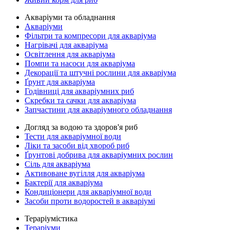
Акваріуми та обладнання
Акваріуми
Фільтри та компресори для акваріума
Нагрівачі для акваріума
Освітлення для акваріума
Помпи та насоси для акваріума
Декорації та штучні рослини для акваріума
Ґрунт для акваріума
Годівниці для акваріумних риб
Скребки та сачки для акваріума
Запчастини для акваріумного обладнання
Догляд за водою та здоров'я риб
Тести для акваріумної води
Ліки та засоби від хвороб риб
Ґрунтові добрива для акваріумних рослин
Сіль для акваріума
Активоване вугілля для акваріума
Бактерії для акваріума
Кондиціонери для акваріумної води
Засоби проти водоростей в акваріумі
Тераріумістика
Тераріуми