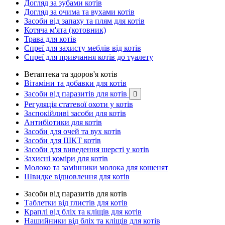
Догляд за зубами котів
Догляд за очима та вухами котів
Засоби від запаху та плям для котів
Котяча м'ята (котовник)
Трава для котів
Спреї для захисту меблів від котів
Спреї для привчання котів до туалету
Ветаптека та здоров'я котів
Вітаміни та добавки для котів
Засоби від паразитів для котів

Регуляція статевої охоти у котів
Заспокійливі засоби для котів
Антибіотики для котів
Засоби для очей та вух котів
Засоби для ШКТ котів
Засоби для виведення шерсті у котів
Захисні коміри для котів
Молоко та замінники молока для кошенят
Швидке відновлення для котів
Засоби від паразитів для котів
Таблетки від глистів для котів
Краплі від бліх та кліщів для котів
Нашийники від бліх та кліщів для котів