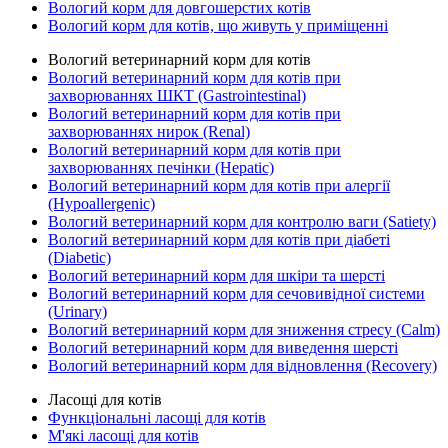
Вологий корм для довгошерстих котів
Вологий корм для котів, що живуть у приміщенні
Вологий ветеринарний корм для котів
Вологий ветеринарний корм для котів при
захворюваннях ШКТ (Gastrointestinal)
Вологий ветеринарний корм для котів при
захворюваннях нирок (Renal)
Вологий ветеринарний корм для котів при
захворюваннях печінки (Hepatic)
Вологий ветеринарний корм для котів при алергії
(Hypoallergenic)
Вологий ветеринарний корм для контролю ваги (Satiety)
Вологий ветеринарний корм для котів при діабеті
(Diabetic)
Вологий ветеринарний корм для шкіри та шерсті
Вологий ветеринарний корм для сечовивідної системи
(Urinary)
Вологий ветеринарний корм для зниження стресу (Calm)
Вологий ветеринарний корм для виведення шерсті
Вологий ветеринарний корм для відновлення (Recovery)
Ласощі для котів
Функціональні ласощі для котів
М'які ласощі для котів