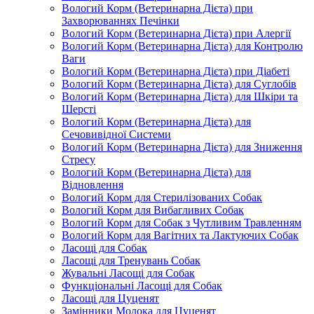
Вологий Корм (Ветеринарна Дієта) при
Захворюваннях Печінки
Вологий Корм (Ветеринарна Дієта) при Алергії
Вологий Корм (Ветеринарна Дієта) для Контролю
Ваги
Вологий Корм (Ветеринарна Дієта) при Діабеті
Вологий Корм (Ветеринарна Дієта) для Суглобів
Вологий Корм (Ветеринарна Дієта) для Шкіри та
Шерсті
Вологий Корм (Ветеринарна Дієта) для
Сечовивідної Системи
Вологий Корм (Ветеринарна Дієта) для Зниження
Стресу
Вологий Корм (Ветеринарна Дієта) для
Відновлення
Вологий Корм для Стерилізованих Собак
Вологий Корм для Вибагливих Собак
Вологий Корм для Собак з Чутливим Травленням
Вологий Корм для Вагітних та Лактуючих Собак
Ласощі для Собак
Ласощі для Тренувань Собак
Жувальні Ласощі для Собак
Функціональні Ласощі для Собак
Ласощі для Цуценят
Замінники Молока для Цуценят