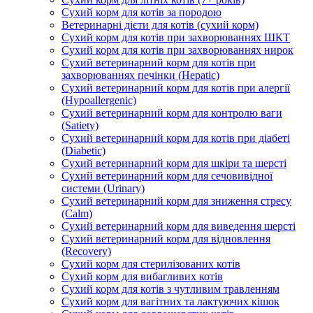
Сухий корм для котів за породою
Ветеринарні дієти для котів (сухий корм)
Сухий корм для котів при захворюваннях ШКТ
Сухий корм для котів при захворюваннях нирок
Сухий ветеринарний корм для котів при
захворюваннях печінки (Hepatic)
Сухий ветеринарний корм для котів при алергії
(Hypoallergenic)
Сухий ветеринарний корм для контролю ваги
(Satiety)
Сухий ветеринарний корм для котів при діабеті
(Diabetic)
Сухий ветеринарний корм для шкіри та шерсті
Сухий ветеринарний корм для сечовивідної
системи (Urinary)
Сухий ветеринарний корм для зниження стресу
(Calm)
Сухий ветеринарний корм для виведення шерсті
Сухий ветеринарний корм для відновлення
(Recovery)
Сухий корм для стерилізованих котів
Сухий корм для вибагливих котів
Сухий корм для котів з чутливим травленням
Сухий корм для вагітних та лактуючих кішок