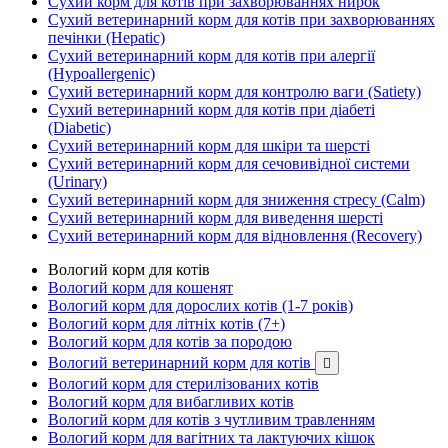
Сухий корм для котів при захворюваннях нирок
Сухий ветеринарний корм для котів при захворюваннях
печінки (Hepatic)
Сухий ветеринарний корм для котів при алергії
(Hypoallergenic)
Сухий ветеринарний корм для контролю ваги (Satiety)
Сухий ветеринарний корм для котів при діабеті
(Diabetic)
Сухий ветеринарний корм для шкіри та шерсті
Сухий ветеринарний корм для сечовивідної системи
(Urinary)
Сухий ветеринарний корм для зниження стресу (Calm)
Сухий ветеринарний корм для виведення шерсті
Сухий ветеринарний корм для відновлення (Recovery)
Вологий корм для котів
Вологий корм для кошенят
Вологий корм для дорослих котів (1-7 років)
Вологий корм для літніх котів (7+)
Вологий корм для котів за породою
Вологий ветеринарний корм для котів

Вологий корм для стерилізованих котів
Вологий корм для вибагливих котів
Вологий корм для котів з чутливим травленням
Вологий корм для вагітних та лактуючих кішок