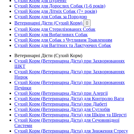
Сухий Корм для Цуценят
Сухий Корм для Дорослих Собак (1-6 років)
Сухий Корм для Літніх Собак (7+ років)
Сухий Корм для Собак за Породою
Ветеринарні Дієти (Сухий Корм)

Сухий Корм для Стерилізованих Собак
Сухий Корм для Вибагливих Собак
Сухий Корм для Собак з Чутливим Травленням
Сухий Корм для Вагітних та Лактуючих Собак
Ветеринарні Дієти (Сухий Корм)
Сухий Корм (Ветеринарна Дієта) при Захворюваннях
ШКТ
Сухий Корм (Ветеринарна Дієта) при Захворюваннях
Нирок
Сухий Корм (Ветеринарна Дієта) при Захворюваннях
Печінки
Сухий Корм (Ветеринарна Дієта) при Алергії
Сухий Корм (Ветеринарна Дієта) для Контролю Ваги
Сухий Корм (Ветеринарна Дієта) при Діабеті
Сухий Корм (Ветеринарна Дієта) для Суглобів
Сухий Корм (Ветеринарна Дієта) для Шкіри та Шерсті
Сухий Корм (Ветеринарна Дієта) для Сечовивідної
Системи
Сухий Корм (Ветеринарна Дієта) для Зниження Стресу