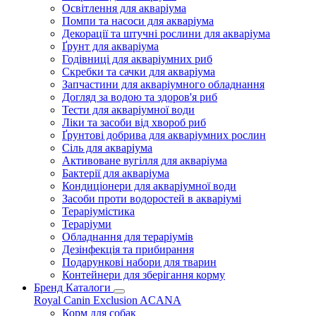
Освітлення для акваріума
Помпи та насоси для акваріума
Декорації та штучні рослини для акваріума
Ґрунт для акваріума
Годівниці для акваріумних риб
Скребки та сачки для акваріума
Запчастини для акваріумного обладнання
Догляд за водою та здоров'я риб
Тести для акваріумної води
Ліки та засоби від хвороб риб
Ґрунтові добрива для акваріумних рослин
Сіль для акваріума
Активоване вугілля для акваріума
Бактерії для акваріума
Кондиціонери для акваріумної води
Засоби проти водоростей в акваріумі
Тераріумістика
Тераріуми
Обладнання для тераріумів
Дезінфекція та прибирання
Подарункові набори для тварин
Контейнери для зберігання корму
Бренд Каталоги
Royal Canin
Exclusion
ACANA
Корм для собак