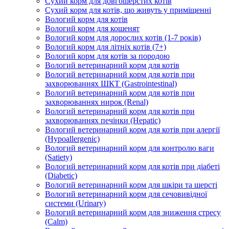
Сухий корм для довгошерстих котів
Сухий корм для котів, що живуть у приміщенні
Вологий корм для котів
Вологий корм для кошенят
Вологий корм для дорослих котів (1-7 років)
Вологий корм для літніх котів (7+)
Вологий корм для котів за породою
Вологий ветеринарний корм для котів
Вологий ветеринарний корм для котів при
захворюваннях ШКТ (Gastrointestinal)
Вологий ветеринарний корм для котів при
захворюваннях нирок (Renal)
Вологий ветеринарний корм для котів при
захворюваннях печінки (Hepatic)
Вологий ветеринарний корм для котів при алергії
(Hypoallergenic)
Вологий ветеринарний корм для контролю ваги
(Satiety)
Вологий ветеринарний корм для котів при діабеті
(Diabetic)
Вологий ветеринарний корм для шкіри та шерсті
Вологий ветеринарний корм для сечовивідної
системи (Urinary)
Вологий ветеринарний корм для зниження стресу
(Calm)