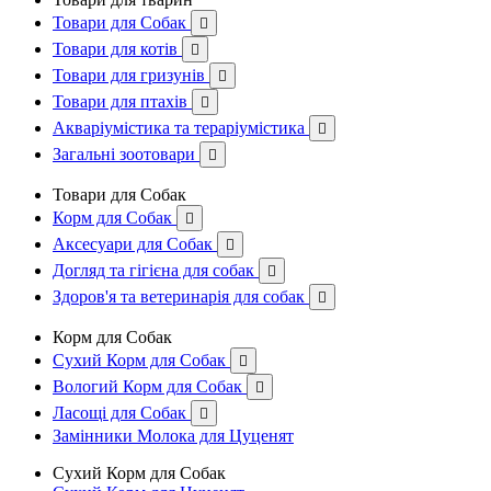
Товари для Собак

Товари для котів

Товари для гризунів

Товари для птахів

Акваріумістика та тераріумістика

Загальні зоотовари

Товари для Собак
Корм для Собак

Аксесуари для Собак

Догляд та гігієна для собак

Здоров'я та ветеринарія для собак

Корм для Собак
Сухий Корм для Собак

Вологий Корм для Собак

Ласощі для Собак

Замінники Молока для Цуценят
Сухий Корм для Собак