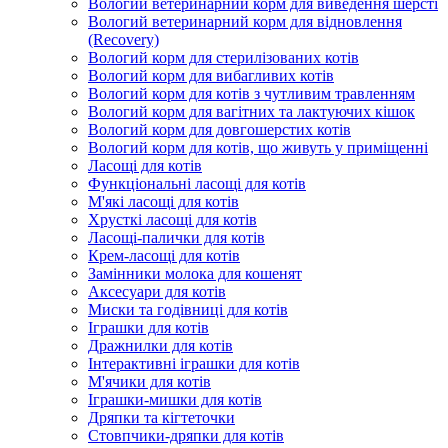
Вологий ветеринарний корм для виведення шерсті
Вологий ветеринарний корм для відновлення
(Recovery)
Вологий корм для стерилізованих котів
Вологий корм для вибагливих котів
Вологий корм для котів з чутливим травленням
Вологий корм для вагітних та лактуючих кішок
Вологий корм для довгошерстих котів
Вологий корм для котів, що живуть у приміщенні
Ласощі для котів
Функціональні ласощі для котів
М'які ласощі для котів
Хрусткі ласощі для котів
Ласощі-палички для котів
Крем-ласощі для котів
Замінники молока для кошенят
Аксесуари для котів
Миски та годівниці для котів
Іграшки для котів
Дражнилки для котів
Інтерактивні іграшки для котів
М'ячики для котів
Іграшки-мишки для котів
Дряпки та кігтеточки
Стовпчики-дряпки для котів