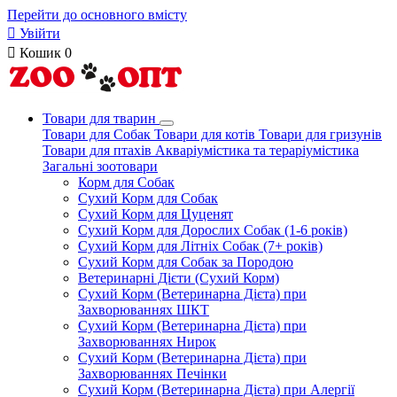
Перейти до основного вмісту

Увійти

Кошик
0
Товари для тварин
Товари для Собак
Товари для котів
Товари для гризунів
Товари для птахів
Акваріумістика та тераріумістика
Загальні зоотовари
Корм для Собак
Сухий Корм для Собак
Сухий Корм для Цуценят
Сухий Корм для Дорослих Собак (1-6 років)
Сухий Корм для Літніх Собак (7+ років)
Сухий Корм для Собак за Породою
Ветеринарні Дієти (Сухий Корм)
Сухий Корм (Ветеринарна Дієта) при
Захворюваннях ШКТ
Сухий Корм (Ветеринарна Дієта) при
Захворюваннях Нирок
Сухий Корм (Ветеринарна Дієта) при
Захворюваннях Печінки
Сухий Корм (Ветеринарна Дієта) при Алергії