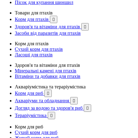
Пісок для купання шиншил
Товари для птахів
Корм для птахів

Здоров'я та вітаміни для птахів

Засоби від паразитів для птахів
Корм для птахів
Сухий корм для птахів
Ласощі для птахів
Здоров'я та вітаміни для птахів
Мінеральні камені для птахів
Вітаміни та добавки для птахів
Акваріумістика та тераріумістика
Корм для риб

Акваріуми та обладнання

Догляд за водою та здоров'я риб

Тераріумістика

Корм для риб
Сухий корм для риб
Живий корм для риб