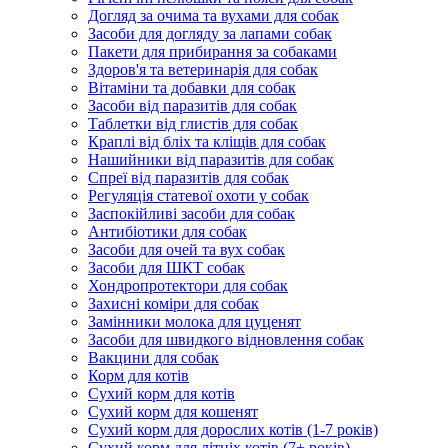
Догляд за очима та вухами для собак
Засоби для догляду за лапами собак
Пакети для прибирання за собаками
Здоров'я та ветеринарія для собак
Вітаміни та добавки для собак
Засоби від паразитів для собак
Таблетки від глистів для собак
Краплі від бліх та кліщів для собак
Нашийники від паразитів для собак
Спреї від паразитів для собак
Регуляція статевої охоти у собак
Заспокійливі засоби для собак
Антибіотики для собак
Засоби для очей та вух собак
Засоби для ШКТ собак
Хондропротектори для собак
Захисні коміри для собак
Замінники молока для цуценят
Засоби для швидкого відновлення собак
Вакцини для собак
Корм для котів
Сухий корм для котів
Сухий корм для кошенят
Сухий корм для дорослих котів (1-7 років)
Сухий корм для літніх котів (7+ років)