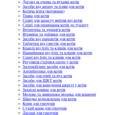
Догляд за очима та вухами котів
Засоби від запаху та плям для котів
Котяча м'ята (котовник)
Трава для котів
Спреї для захисту меблів від котів
Спреї для привчання котів до туалету
Ветаптека та здоров'я котів
Вітаміни та добавки для котів
Засоби від паразитів для котів
Таблетки від глистів для котів
Краплі від бліх та кліщів для котів
Нашийники від бліх та кліщів для котів
Спреї від бліх та кліщів для котів
Регуляція статевої охоти у котів
Заспокійливі засоби для котів
Антибіотики для котів
Засоби для очей та вух котів
Засоби для ШКТ котів
Засоби для виведення шерсті у котів
Захисні коміри для котів
Молоко та замінники молока для кошенят
Швидке відновлення для котів
Корм для гризунів
Сухий корм для гризунів
Ласощі для гризунів