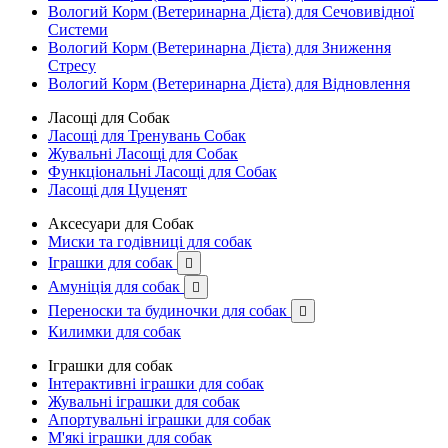
Вологий Корм (Ветеринарна Дієта) для Сечовивідної
Системи
Вологий Корм (Ветеринарна Дієта) для Зниження
Стресу
Вологий Корм (Ветеринарна Дієта) для Відновлення
Ласощі для Собак
Ласощі для Тренувань Собак
Жувальні Ласощі для Собак
Функціональні Ласощі для Собак
Ласощі для Цуценят
Аксесуари для Собак
Миски та годівниці для собак
Іграшки для собак

Амуніція для собак

Переноски та будиночки для собак

Килимки для собак
Іграшки для собак
Інтерактивні іграшки для собак
Жувальні іграшки для собак
Апортувальні іграшки для собак
М'які іграшки для собак