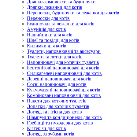
Дряпки-комплекси та будиночки
Дряпки-лежанки для котів
Переноски, будиночки та лежанки для котів
Переноски для котів
Будиночки та лежанки для котів
Амуніція для котів
Нашийники для котів
Шлеї та повідці для котів
Килимки для котів
Туалети, наповнювачі та аксесуари
Туалети та лотки для котів
Наповнювачі для котячих туалетів
Бентонітові наповнювачі для котів
Силікагелеві наповнювачі для котів
Деревні наповнювачі для котів
Соєві наповнювачі для котів
Кукурудзяні наповнювачі для котів
Комбіновані наповнювачі для котів
Пакети для котячих туалетів
Лопатки для котячих туалетів
Догляд та гігієна для котів
Шампуні та кондиціонери для котів
Гребінці та пуходерки для котів
Кігтерізи для котів
Догляд за зубами котів