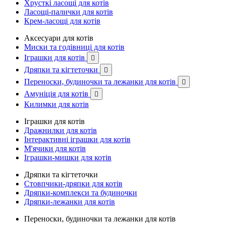
Хрусткі ласощі для котів
Ласощі-палички для котів
Крем-ласощі для котів
Аксесуари для котів
Миски та годівниці для котів
Іграшки для котів

Дряпки та кігтеточки

Переноски, будиночки та лежанки для котів

Амуніція для котів

Килимки для котів
Іграшки для котів
Дражнилки для котів
Інтерактивні іграшки для котів
М'ячики для котів
Іграшки-мишки для котів
Дряпки та кігтеточки
Стовпчики-дряпки для котів
Дряпки-комплекси та будиночки
Дряпки-лежанки для котів
Переноски, будиночки та лежанки для котів