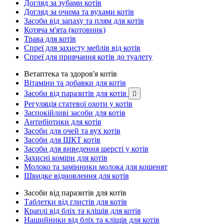
Догляд за зубами котів
Догляд за очима та вухами котів
Засоби від запаху та плям для котів
Котяча м'ята (котовник)
Трава для котів
Спреї для захисту меблів від котів
Спреї для привчання котів до туалету
Ветаптека та здоров'я котів
Вітаміни та добавки для котів
Засоби від паразитів для котів

Регуляція статевої охоти у котів
Заспокійливі засоби для котів
Антибіотики для котів
Засоби для очей та вух котів
Засоби для ШКТ котів
Засоби для виведення шерсті у котів
Захисні коміри для котів
Молоко та замінники молока для кошенят
Швидке відновлення для котів
Засоби від паразитів для котів
Таблетки від глистів для котів
Краплі від бліх та кліщів для котів
Нашийники від бліх та кліщів для котів