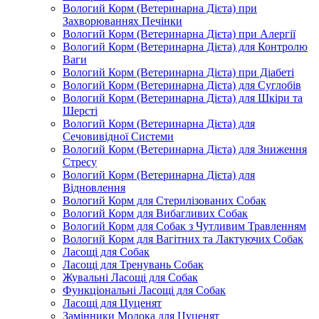
Вологий Корм (Ветеринарна Дієта) при
Захворюваннях Печінки
Вологий Корм (Ветеринарна Дієта) при Алергії
Вологий Корм (Ветеринарна Дієта) для Контролю
Ваги
Вологий Корм (Ветеринарна Дієта) при Діабеті
Вологий Корм (Ветеринарна Дієта) для Суглобів
Вологий Корм (Ветеринарна Дієта) для Шкіри та
Шерсті
Вологий Корм (Ветеринарна Дієта) для
Сечовивідної Системи
Вологий Корм (Ветеринарна Дієта) для Зниження
Стресу
Вологий Корм (Ветеринарна Дієта) для
Відновлення
Вологий Корм для Стерилізованих Собак
Вологий Корм для Вибагливих Собак
Вологий Корм для Собак з Чутливим Травленням
Вологий Корм для Вагітних та Лактуючих Собак
Ласощі для Собак
Ласощі для Тренувань Собак
Жувальні Ласощі для Собак
Функціональні Ласощі для Собак
Ласощі для Цуценят
Замінники Молока для Цуценят