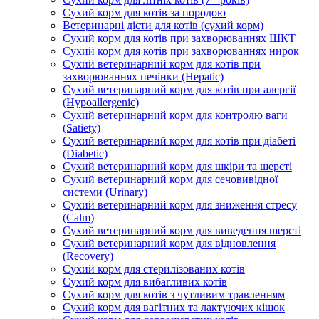
Сухий корм для котів за породою
Ветеринарні дієти для котів (сухий корм)
Сухий корм для котів при захворюваннях ШКТ
Сухий корм для котів при захворюваннях нирок
Сухий ветеринарний корм для котів при
захворюваннях печінки (Hepatic)
Сухий ветеринарний корм для котів при алергії
(Hypoallergenic)
Сухий ветеринарний корм для контролю ваги
(Satiety)
Сухий ветеринарний корм для котів при діабеті
(Diabetic)
Сухий ветеринарний корм для шкіри та шерсті
Сухий ветеринарний корм для сечовивідної
системи (Urinary)
Сухий ветеринарний корм для зниження стресу
(Calm)
Сухий ветеринарний корм для виведення шерсті
Сухий ветеринарний корм для відновлення
(Recovery)
Сухий корм для стерилізованих котів
Сухий корм для вибагливих котів
Сухий корм для котів з чутливим травленням
Сухий корм для вагітних та лактуючих кішок