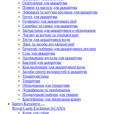
Освітлення для акваріума
Помпи та насоси для акваріума
Декорації та штучні рослини для акваріума
Ґрунт для акваріума
Годівниці для акваріумних риб
Скребки та сачки для акваріума
Запчастини для акваріумного обладнання
Догляд за водою та здоров'я риб
Тести для акваріумної води
Ліки та засоби від хвороб риб
Ґрунтові добрива для акваріумних рослин
Сіль для акваріума
Активоване вугілля для акваріума
Бактерії для акваріума
Кондиціонери для акваріумної води
Засоби проти водоростей в акваріумі
Тераріумістика
Тераріуми
Обладнання для тераріумів
Дезінфекція та прибирання
Подарункові набори для тварин
Контейнери для зберігання корму
Бренд Каталоги
Royal Canin
Exclusion
ACANA
Корм для собак