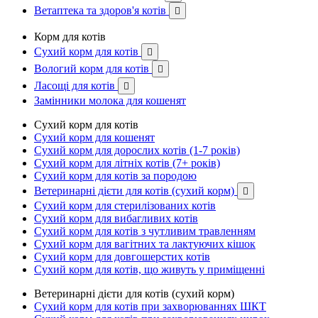
Ветаптека та здоров'я котів

Корм для котів
Сухий корм для котів

Вологий корм для котів

Ласощі для котів

Замінники молока для кошенят
Сухий корм для котів
Сухий корм для кошенят
Сухий корм для дорослих котів (1-7 років)
Сухий корм для літніх котів (7+ років)
Сухий корм для котів за породою
Ветеринарні дієти для котів (сухий корм)

Сухий корм для стерилізованих котів
Сухий корм для вибагливих котів
Сухий корм для котів з чутливим травленням
Сухий корм для вагітних та лактуючих кішок
Сухий корм для довгошерстих котів
Сухий корм для котів, що живуть у приміщенні
Ветеринарні дієти для котів (сухий корм)
Сухий корм для котів при захворюваннях ШКТ