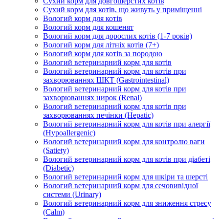
Сухий корм для довгошерстих котів
Сухий корм для котів, що живуть у приміщенні
Вологий корм для котів
Вологий корм для кошенят
Вологий корм для дорослих котів (1-7 років)
Вологий корм для літніх котів (7+)
Вологий корм для котів за породою
Вологий ветеринарний корм для котів
Вологий ветеринарний корм для котів при
захворюваннях ШКТ (Gastrointestinal)
Вологий ветеринарний корм для котів при
захворюваннях нирок (Renal)
Вологий ветеринарний корм для котів при
захворюваннях печінки (Hepatic)
Вологий ветеринарний корм для котів при алергії
(Hypoallergenic)
Вологий ветеринарний корм для контролю ваги
(Satiety)
Вологий ветеринарний корм для котів при діабеті
(Diabetic)
Вологий ветеринарний корм для шкіри та шерсті
Вологий ветеринарний корм для сечовивідної
системи (Urinary)
Вологий ветеринарний корм для зниження стресу
(Calm)