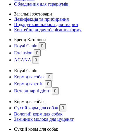
Обладнання для тераріумів
Загальні зоотовари
Дезінфекція та прибирання
Подарункові набори для тварин
Контейнери для зберігання корму
Бренд Каталоги
Royal Canin

Exclusion

ACANA

Royal Canin
Корм для собак

Корм для котів

Ветеринарні дієти

Корм для собак
Сухий корм для собак

Вологий корм для собак
Замінник молока для цуценят
Сухий корм для собак