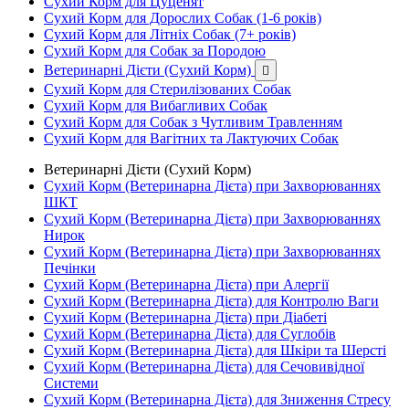
Сухий Корм для Цуценят
Сухий Корм для Дорослих Собак (1-6 років)
Сухий Корм для Літніх Собак (7+ років)
Сухий Корм для Собак за Породою
Ветеринарні Дієти (Сухий Корм)

Сухий Корм для Стерилізованих Собак
Сухий Корм для Вибагливих Собак
Сухий Корм для Собак з Чутливим Травленням
Сухий Корм для Вагітних та Лактуючих Собак
Ветеринарні Дієти (Сухий Корм)
Сухий Корм (Ветеринарна Дієта) при Захворюваннях
ШКТ
Сухий Корм (Ветеринарна Дієта) при Захворюваннях
Нирок
Сухий Корм (Ветеринарна Дієта) при Захворюваннях
Печінки
Сухий Корм (Ветеринарна Дієта) при Алергії
Сухий Корм (Ветеринарна Дієта) для Контролю Ваги
Сухий Корм (Ветеринарна Дієта) при Діабеті
Сухий Корм (Ветеринарна Дієта) для Суглобів
Сухий Корм (Ветеринарна Дієта) для Шкіри та Шерсті
Сухий Корм (Ветеринарна Дієта) для Сечовивідної
Системи
Сухий Корм (Ветеринарна Дієта) для Зниження Стресу