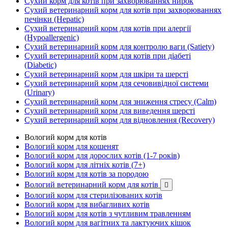
Сухий корм для котів при захворюваннях нирок
Сухий ветеринарний корм для котів при захворюваннях
печінки (Hepatic)
Сухий ветеринарний корм для котів при алергії
(Hypoallergenic)
Сухий ветеринарний корм для контролю ваги (Satiety)
Сухий ветеринарний корм для котів при діабеті
(Diabetic)
Сухий ветеринарний корм для шкіри та шерсті
Сухий ветеринарний корм для сечовивідної системи
(Urinary)
Сухий ветеринарний корм для зниження стресу (Calm)
Сухий ветеринарний корм для виведення шерсті
Сухий ветеринарний корм для відновлення (Recovery)
Вологий корм для котів
Вологий корм для кошенят
Вологий корм для дорослих котів (1-7 років)
Вологий корм для літніх котів (7+)
Вологий корм для котів за породою
Вологий ветеринарний корм для котів

Вологий корм для стерилізованих котів
Вологий корм для вибагливих котів
Вологий корм для котів з чутливим травленням
Вологий корм для вагітних та лактуючих кішок