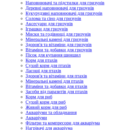
Наповнювачі та підстилки для гризунів
Деревні наповнювачі для гризунів
Кукурудзяні наповнювачі для гризунів
Солома та сіно для гризунів
Аксесуари для гризунів
Іграшки для гризунів
Миски та годівниці для гризунів
Мінеральні камені для гризунів
Здоров'я та вітаміни для гризунів
Вітаміни та добавки для гризунів
Пісок для купання шиншил
Корм для птахів
Сухий корм для птахів
Ласощі для птахів
Здоров'я та вітаміни для птахів
Мінеральні камені для птахів
Вітаміни та добавки для птахів
Засоби від паразитів для птахів
Корм для риб
Сухий корм для риб
Живий корм для риб
Акваріуми та обладнання
Акваріуми
Фільтри та компресори для акваріума
Нагрівачі для акваріума