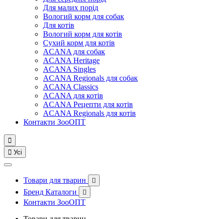
Для малих порід
Вологий корм для собак
Для котів
Вологий корм для котів
Сухий корм для котів
ACANA для собак
ACANA Heritage
ACANA Singles
ACANA Regionals для собак
ACANA Classics
ACANA для котів
ACANA Рецепти для котів
ACANA Regionals для котів
Контакти ЗооОПТ


Усі
Товари для тварин

Бренд Каталоги

Контакти ЗооОПТ
Товари для тварин