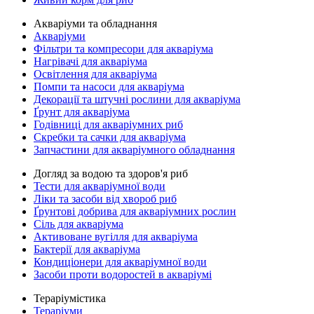
Акваріуми та обладнання
Акваріуми
Фільтри та компресори для акваріума
Нагрівачі для акваріума
Освітлення для акваріума
Помпи та насоси для акваріума
Декорації та штучні рослини для акваріума
Ґрунт для акваріума
Годівниці для акваріумних риб
Скребки та сачки для акваріума
Запчастини для акваріумного обладнання
Догляд за водою та здоров'я риб
Тести для акваріумної води
Ліки та засоби від хвороб риб
Ґрунтові добрива для акваріумних рослин
Сіль для акваріума
Активоване вугілля для акваріума
Бактерії для акваріума
Кондиціонери для акваріумної води
Засоби проти водоростей в акваріумі
Тераріумістика
Тераріуми