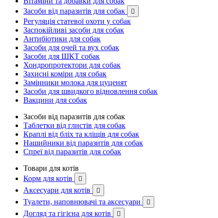
Вітаміни та добавки для собак
Засоби від паразитів для собак

Регуляція статевої охоти у собак
Заспокійливі засоби для собак
Антибіотики для собак
Засоби для очей та вух собак
Засоби для ШКТ собак
Хондропротектори для собак
Захисні коміри для собак
Замінники молока для цуценят
Засоби для швидкого відновлення собак
Вакцини для собак
Засоби від паразитів для собак
Таблетки від глистів для собак
Краплі від бліх та кліщів для собак
Нашийники від паразитів для собак
Спреї від паразитів для собак
Товари для котів
Корм для котів

Аксесуари для котів

Туалети, наповнювачі та аксесуари

Догляд та гігієна для котів
