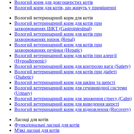
Вологий корм для довгошерстих котів
Вологий корм для котів, що живуть у приміщенні
Вологий ветеринарний корм для котів
Вологий ветеринарний корм для котів при
захворюваннях ШКТ (Gastrointestinal)
Вологий ветеринарний корм для котів при
захворюваннях нирок (Renal)
Вологий ветеринарний корм для котів при
захворюваннях печінки (Hepatic)
Вологий ветеринарний корм для котів при алергії
(Hypoallergenic)
Вологий ветеринарний корм для контролю ваги (Satiety)
Вологий ветеринарний корм для котів при діабеті
(Diabetic)
Вологий ветеринарний корм для шкіри та шерсті
Вологий ветеринарний корм для сечовивідної системи
(Urinary)
Вологий ветеринарний корм для зниження стресу (Calm)
Вологий ветеринарний корм для виведення шерсті
Вологий ветеринарний корм для відновлення (Recovery)
Ласощі для котів
Функціональні ласощі для котів
М'які ласощі для котів