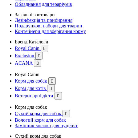
Обладнання для тераріумів
Загальні зоотовари
Дезінфекція та прибирання
Подарункові набори для тварин
Контейнери для зберігання корму
Бренд Каталоги
Royal Canin

Exclusion

ACANA

Royal Canin
Корм для собак

Корм для котів

Ветеринарні дієти

Корм для собак
Сухий корм для собак

Вологий корм для собак
Замінник молока для цуценят
Сухий корм для собак