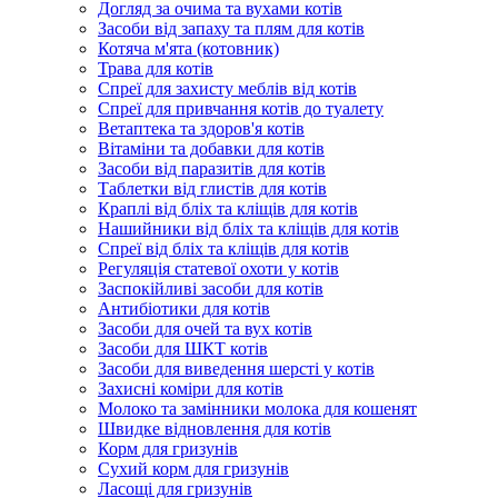
Догляд за очима та вухами котів
Засоби від запаху та плям для котів
Котяча м'ята (котовник)
Трава для котів
Спреї для захисту меблів від котів
Спреї для привчання котів до туалету
Ветаптека та здоров'я котів
Вітаміни та добавки для котів
Засоби від паразитів для котів
Таблетки від глистів для котів
Краплі від бліх та кліщів для котів
Нашийники від бліх та кліщів для котів
Спреї від бліх та кліщів для котів
Регуляція статевої охоти у котів
Заспокійливі засоби для котів
Антибіотики для котів
Засоби для очей та вух котів
Засоби для ШКТ котів
Засоби для виведення шерсті у котів
Захисні коміри для котів
Молоко та замінники молока для кошенят
Швидке відновлення для котів
Корм для гризунів
Сухий корм для гризунів
Ласощі для гризунів