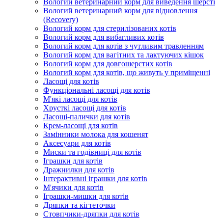
Вологий ветеринарний корм для виведення шерсті
Вологий ветеринарний корм для відновлення
(Recovery)
Вологий корм для стерилізованих котів
Вологий корм для вибагливих котів
Вологий корм для котів з чутливим травленням
Вологий корм для вагітних та лактуючих кішок
Вологий корм для довгошерстих котів
Вологий корм для котів, що живуть у приміщенні
Ласощі для котів
Функціональні ласощі для котів
М'які ласощі для котів
Хрусткі ласощі для котів
Ласощі-палички для котів
Крем-ласощі для котів
Замінники молока для кошенят
Аксесуари для котів
Миски та годівниці для котів
Іграшки для котів
Дражнилки для котів
Інтерактивні іграшки для котів
М'ячики для котів
Іграшки-мишки для котів
Дряпки та кігтеточки
Стовпчики-дряпки для котів