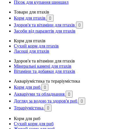
Пісок для купання шиншил
Товари для птахів
Корм для птахів

Здоров'я та вітаміни для птахів

Засоби від паразитів для птахів
Корм для птахів
Сухий корм для птахів
Ласощі для птахів
Здоров'я та вітаміни для птахів
Мінеральні камені для птахів
Вітаміни та добавки для птахів
Акваріумістика та тераріумістика
Корм для риб

Акваріуми та обладнання

Догляд за водою та здоров'я риб

Тераріумістика

Корм для риб
Сухий корм для риб
Живий корм для риб