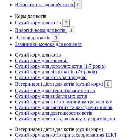
Ветаптека та здоров'я котів

Корм для котів
Сухий корм для котів

Вологий корм для котів

Ласощі для котів

Замінники молока для кошенят
Сухий корм для котів
Сухий корм для кошенят
Сухий корм для дорослих котів (1-7 років)
Сухий корм для літніх котів (7+ років)
Сухий корм для котів за породою
Ветеринарні дієти для котів (сухий корм)

Сухий корм для стерилізованих котів
Сухий корм для вибагливих котів
Сухий корм для котів з чутливим травленням
Сухий корм для вагітних та лактуючих кішок
Сухий корм для довгошерстих котів
Сухий корм для котів, що живуть у приміщенні
Ветеринарні дієти для котів (сухий корм)
Сухий корм для котів при захворюваннях ШКТ