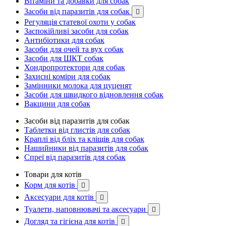
Вітаміни та добавки для собак
Засоби від паразитів для собак

Регуляція статевої охоти у собак
Заспокійливі засоби для собак
Антибіотики для собак
Засоби для очей та вух собак
Засоби для ШКТ собак
Хондропротектори для собак
Захисні коміри для собак
Замінники молока для цуценят
Засоби для швидкого відновлення собак
Вакцини для собак
Засоби від паразитів для собак
Таблетки від глистів для собак
Краплі від бліх та кліщів для собак
Нашийники від паразитів для собак
Спреї від паразитів для собак
Товари для котів
Корм для котів

Аксесуари для котів

Туалети, наповнювачі та аксесуари

Догляд та гігієна для котів
