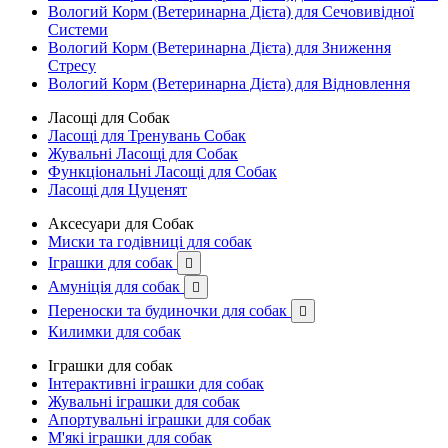
Вологий Корм (Ветеринарна Дієта) для Сечовивідної
Системи
Вологий Корм (Ветеринарна Дієта) для Зниження
Стресу
Вологий Корм (Ветеринарна Дієта) для Відновлення
Ласощі для Собак
Ласощі для Тренувань Собак
Жувальні Ласощі для Собак
Функціональні Ласощі для Собак
Ласощі для Цуценят
Аксесуари для Собак
Миски та годівниці для собак
Іграшки для собак

Амуніція для собак

Переноски та будиночки для собак

Килимки для собак
Іграшки для собак
Інтерактивні іграшки для собак
Жувальні іграшки для собак
Апортувальні іграшки для собак
М'які іграшки для собак