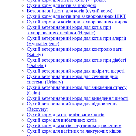
Сухий корм для котів за породою
Ветеринарні дієти для котів (сухий корм)
Сухий корм для котів при захворюваннях ШКТ
Сухий корм для котів при захворюваннях нирок
Сухий ветеринарний корм для котів при
захворюваннях печінки (Hepatic)
Сухий ветеринарний корм для котів при алергії
(Hypoallergenic)
Сухий ветеринарний корм для контролю ваги
(Satiety)
Сухий ветеринарний корм для котів при діабеті
(Diabetic)
Сухий ветеринарний корм для шкіри та шерсті
Сухий ветеринарний корм для сечовивідної
системи (Urinary)
Сухий ветеринарний корм для зниження стресу
(Calm)
Сухий ветеринарний корм для виведення шерсті
Сухий ветеринарний корм для відновлення
(Recovery)
Сухий корм для стерилізованих котів
Сухий корм для вибагливих котів
Сухий корм для котів з чутливим травленням
Сухий корм для вагітних та лактуючих кішок