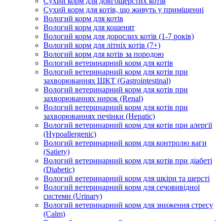
Сухий корм для довгошерстих котів
Сухий корм для котів, що живуть у приміщенні
Вологий корм для котів
Вологий корм для кошенят
Вологий корм для дорослих котів (1-7 років)
Вологий корм для літніх котів (7+)
Вологий корм для котів за породою
Вологий ветеринарний корм для котів
Вологий ветеринарний корм для котів при
захворюваннях ШКТ (Gastrointestinal)
Вологий ветеринарний корм для котів при
захворюваннях нирок (Renal)
Вологий ветеринарний корм для котів при
захворюваннях печінки (Hepatic)
Вологий ветеринарний корм для котів при алергії
(Hypoallergenic)
Вологий ветеринарний корм для контролю ваги
(Satiety)
Вологий ветеринарний корм для котів при діабеті
(Diabetic)
Вологий ветеринарний корм для шкіри та шерсті
Вологий ветеринарний корм для сечовивідної
системи (Urinary)
Вологий ветеринарний корм для зниження стресу
(Calm)