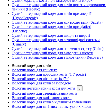
Сухий корм для котів при захворюваннях нирок
Сухий ветеринарний корм для котів при захворюваннях
печінки (Hepatic)
Сухий ветеринарний корм для котів при алергії
(Hypoallergenic)
Сухий ветеринарний корм для контролю ваги (Satiety)
Сухий ветеринарний корм для котів при діабеті
(Diabetic)
Сухий ветеринарний корм для шкіри та шерсті
Сухий ветеринарний корм для сечовивідної системи
(Urinary)
Сухий ветеринарний корм для зниження стресу (Calm)
Сухий ветеринарний корм для виведення шерсті
Сухий ветеринарний корм для відновлення (Recovery)
Вологий корм для котів
Вологий корм для кошенят
Вологий корм для дорослих котів (1-7 років)
Вологий корм для літніх котів (7+)
Вологий корм для котів за породою
Вологий ветеринарний корм для котів

Вологий корм для стерилізованих котів
Вологий корм для вибагливих котів
Вологий корм для котів з чутливим травленням
Вологий корм для вагітних та лактуючих кішок