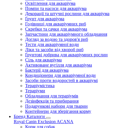
Освітлення для акваріума
Помпи та насоси для акваріума
Декорації та штучні рослини для акваріума
Ґрунт для акваріума
Годівниці для акваріумних риб
Скребки та сачки для акваріума
Запчастини для акваріумного обладнання
Догляд за водою та здоров'я риб
Тести для акваріумної води
Ліки та засоби від хвороб риб
Ґрунтові добрива для акваріумних рослин
Сіль для акваріума
Активоване вугілля для акваріума
Бактерії для акваріума
Кондиціонери для акваріумної води
Засоби проти водоростей в акваріумі
Тераріумістика
Тераріуми
Обладнання для тераріумів
Дезінфекція та прибирання
Подарункові набори для тварин
Контейнери для зберігання корму
Бренд Каталоги
Royal Canin
Exclusion
ACANA
Корм для собак