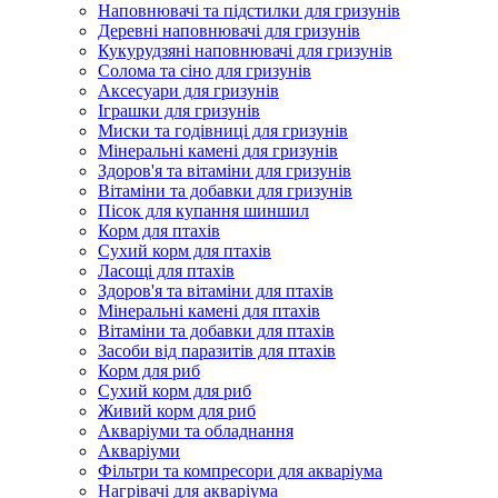
Наповнювачі та підстилки для гризунів
Деревні наповнювачі для гризунів
Кукурудзяні наповнювачі для гризунів
Солома та сіно для гризунів
Аксесуари для гризунів
Іграшки для гризунів
Миски та годівниці для гризунів
Мінеральні камені для гризунів
Здоров'я та вітаміни для гризунів
Вітаміни та добавки для гризунів
Пісок для купання шиншил
Корм для птахів
Сухий корм для птахів
Ласощі для птахів
Здоров'я та вітаміни для птахів
Мінеральні камені для птахів
Вітаміни та добавки для птахів
Засоби від паразитів для птахів
Корм для риб
Сухий корм для риб
Живий корм для риб
Акваріуми та обладнання
Акваріуми
Фільтри та компресори для акваріума
Нагрівачі для акваріума