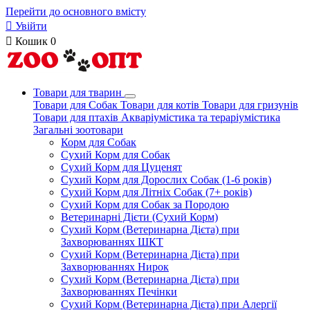
Перейти до основного вмісту

Увійти

Кошик
0
Товари для тварин
Товари для Собак
Товари для котів
Товари для гризунів
Товари для птахів
Акваріумістика та тераріумістика
Загальні зоотовари
Корм для Собак
Сухий Корм для Собак
Сухий Корм для Цуценят
Сухий Корм для Дорослих Собак (1-6 років)
Сухий Корм для Літніх Собак (7+ років)
Сухий Корм для Собак за Породою
Ветеринарні Дієти (Сухий Корм)
Сухий Корм (Ветеринарна Дієта) при
Захворюваннях ШКТ
Сухий Корм (Ветеринарна Дієта) при
Захворюваннях Нирок
Сухий Корм (Ветеринарна Дієта) при
Захворюваннях Печінки
Сухий Корм (Ветеринарна Дієта) при Алергії