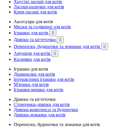
Хрусткі ласощі для котів
Ласощі-палички для котів
Крем-ласощі для котів
Аксесуари для котів
Миски та годівниці для котів
Іграшки для котів

Дряпки та кігтеточки

Переноски, будиночки та лежанки для котів

Амуніція для котів

Килимки для котів
Іграшки для котів
Дражнилки для котів
Інтерактивні іграшки для котів
М'ячики для котів
Іграшки-мишки для котів
Дряпки та кігтеточки
Стовпчики-дряпки для котів
Дряпки-комплекси та будиночки
Дряпки-лежанки для котів
Переноски, будиночки та лежанки для котів