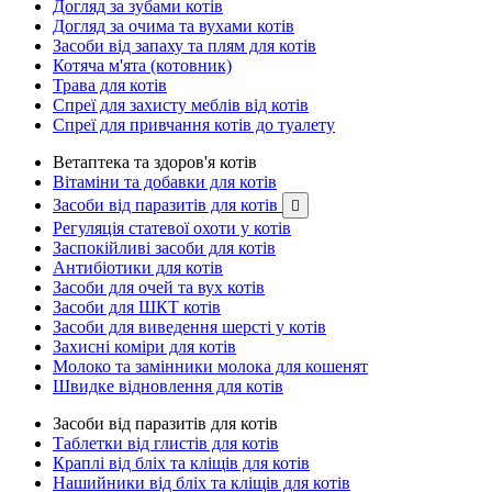
Догляд за зубами котів
Догляд за очима та вухами котів
Засоби від запаху та плям для котів
Котяча м'ята (котовник)
Трава для котів
Спреї для захисту меблів від котів
Спреї для привчання котів до туалету
Ветаптека та здоров'я котів
Вітаміни та добавки для котів
Засоби від паразитів для котів

Регуляція статевої охоти у котів
Заспокійливі засоби для котів
Антибіотики для котів
Засоби для очей та вух котів
Засоби для ШКТ котів
Засоби для виведення шерсті у котів
Захисні коміри для котів
Молоко та замінники молока для кошенят
Швидке відновлення для котів
Засоби від паразитів для котів
Таблетки від глистів для котів
Краплі від бліх та кліщів для котів
Нашийники від бліх та кліщів для котів