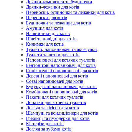
Дряпки-комплекси та будиночки
Дряпки-лежанки для котів
Переноски, будиночки та лежанки для котів
Переноски для котів
Будиночки та лежанки для котів
Амуніція для котів
Нашийники для котів
Шлеї та повідці для котів
Килимки для котів
Туалети, наповнювачі та аксесуари
Туалети та лотки для котів
Наповнювачі для котячих туалетів
Бентонітові наповнювачі для котів
Силікагелеві наповнювачі для котів
Деревні наповнювачі для котів
Соєві наповнювачі для котів
Кукурудзяні наповнювачі для котів
Комбіновані наповнювачі для котів
Пакети для котячих туалетів
Лопатки для котячих туалетів
Догляд та гігієна для котів
Шампуні та кондиціонери для котів
Гребінці та пуходерки для котів
Кігтерізи для котів
Догляд за зубами котів