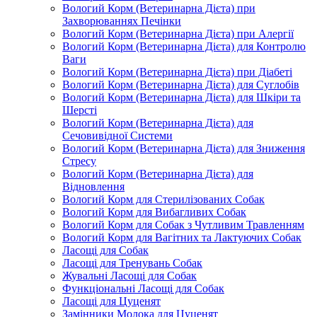
Вологий Корм (Ветеринарна Дієта) при
Захворюваннях Печінки
Вологий Корм (Ветеринарна Дієта) при Алергії
Вологий Корм (Ветеринарна Дієта) для Контролю
Ваги
Вологий Корм (Ветеринарна Дієта) при Діабеті
Вологий Корм (Ветеринарна Дієта) для Суглобів
Вологий Корм (Ветеринарна Дієта) для Шкіри та
Шерсті
Вологий Корм (Ветеринарна Дієта) для
Сечовивідної Системи
Вологий Корм (Ветеринарна Дієта) для Зниження
Стресу
Вологий Корм (Ветеринарна Дієта) для
Відновлення
Вологий Корм для Стерилізованих Собак
Вологий Корм для Вибагливих Собак
Вологий Корм для Собак з Чутливим Травленням
Вологий Корм для Вагітних та Лактуючих Собак
Ласощі для Собак
Ласощі для Тренувань Собак
Жувальні Ласощі для Собак
Функціональні Ласощі для Собак
Ласощі для Цуценят
Замінники Молока для Цуценят