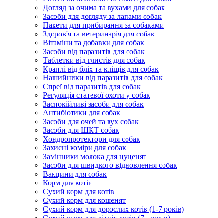
Догляд за очима та вухами для собак
Засоби для догляду за лапами собак
Пакети для прибирання за собаками
Здоров'я та ветеринарія для собак
Вітаміни та добавки для собак
Засоби від паразитів для собак
Таблетки від глистів для собак
Краплі від бліх та кліщів для собак
Нашийники від паразитів для собак
Спреї від паразитів для собак
Регуляція статевої охоти у собак
Заспокійливі засоби для собак
Антибіотики для собак
Засоби для очей та вух собак
Засоби для ШКТ собак
Хондропротектори для собак
Захисні коміри для собак
Замінники молока для цуценят
Засоби для швидкого відновлення собак
Вакцини для собак
Корм для котів
Сухий корм для котів
Сухий корм для кошенят
Сухий корм для дорослих котів (1-7 років)
Сухий корм для літніх котів (7+ років)