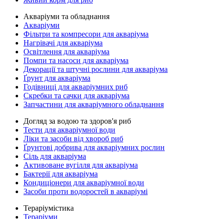
Акваріуми та обладнання
Акваріуми
Фільтри та компресори для акваріума
Нагрівачі для акваріума
Освітлення для акваріума
Помпи та насоси для акваріума
Декорації та штучні рослини для акваріума
Ґрунт для акваріума
Годівниці для акваріумних риб
Скребки та сачки для акваріума
Запчастини для акваріумного обладнання
Догляд за водою та здоров'я риб
Тести для акваріумної води
Ліки та засоби від хвороб риб
Ґрунтові добрива для акваріумних рослин
Сіль для акваріума
Активоване вугілля для акваріума
Бактерії для акваріума
Кондиціонери для акваріумної води
Засоби проти водоростей в акваріумі
Тераріумістика
Тераріуми