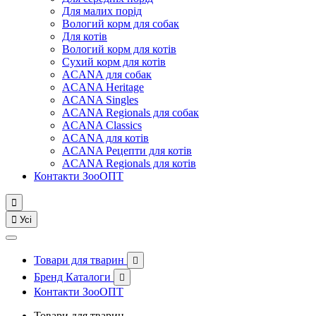
Для малих порід
Вологий корм для собак
Для котів
Вологий корм для котів
Сухий корм для котів
ACANA для собак
ACANA Heritage
ACANA Singles
ACANA Regionals для собак
ACANA Classics
ACANA для котів
ACANA Рецепти для котів
ACANA Regionals для котів
Контакти ЗооОПТ


Усі
Товари для тварин

Бренд Каталоги

Контакти ЗооОПТ
Товари для тварин