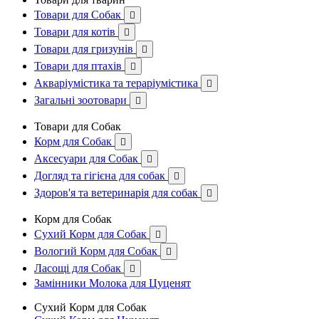
Товари для Собак

Товари для котів

Товари для гризунів

Товари для птахів

Акваріумістика та тераріумістика

Загальні зоотовари

Товари для Собак
Корм для Собак

Аксесуари для Собак

Догляд та гігієна для собак

Здоров'я та ветеринарія для собак

Корм для Собак
Сухий Корм для Собак

Вологий Корм для Собак

Ласощі для Собак

Замінники Молока для Цуценят
Сухий Корм для Собак