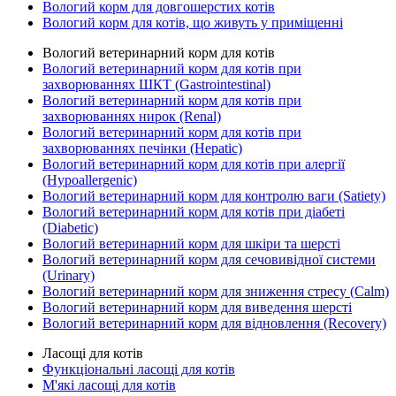
Вологий корм для довгошерстих котів
Вологий корм для котів, що живуть у приміщенні
Вологий ветеринарний корм для котів
Вологий ветеринарний корм для котів при
захворюваннях ШКТ (Gastrointestinal)
Вологий ветеринарний корм для котів при
захворюваннях нирок (Renal)
Вологий ветеринарний корм для котів при
захворюваннях печінки (Hepatic)
Вологий ветеринарний корм для котів при алергії
(Hypoallergenic)
Вологий ветеринарний корм для контролю ваги (Satiety)
Вологий ветеринарний корм для котів при діабеті
(Diabetic)
Вологий ветеринарний корм для шкіри та шерсті
Вологий ветеринарний корм для сечовивідної системи
(Urinary)
Вологий ветеринарний корм для зниження стресу (Calm)
Вологий ветеринарний корм для виведення шерсті
Вологий ветеринарний корм для відновлення (Recovery)
Ласощі для котів
Функціональні ласощі для котів
М'які ласощі для котів