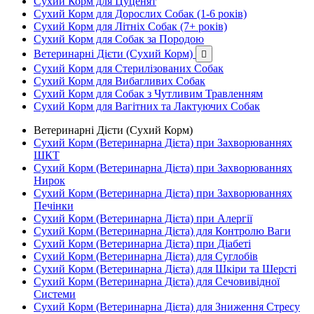
Сухий Корм для Цуценят
Сухий Корм для Дорослих Собак (1-6 років)
Сухий Корм для Літніх Собак (7+ років)
Сухий Корм для Собак за Породою
Ветеринарні Дієти (Сухий Корм)

Сухий Корм для Стерилізованих Собак
Сухий Корм для Вибагливих Собак
Сухий Корм для Собак з Чутливим Травленням
Сухий Корм для Вагітних та Лактуючих Собак
Ветеринарні Дієти (Сухий Корм)
Сухий Корм (Ветеринарна Дієта) при Захворюваннях
ШКТ
Сухий Корм (Ветеринарна Дієта) при Захворюваннях
Нирок
Сухий Корм (Ветеринарна Дієта) при Захворюваннях
Печінки
Сухий Корм (Ветеринарна Дієта) при Алергії
Сухий Корм (Ветеринарна Дієта) для Контролю Ваги
Сухий Корм (Ветеринарна Дієта) при Діабеті
Сухий Корм (Ветеринарна Дієта) для Суглобів
Сухий Корм (Ветеринарна Дієта) для Шкіри та Шерсті
Сухий Корм (Ветеринарна Дієта) для Сечовивідної
Системи
Сухий Корм (Ветеринарна Дієта) для Зниження Стресу