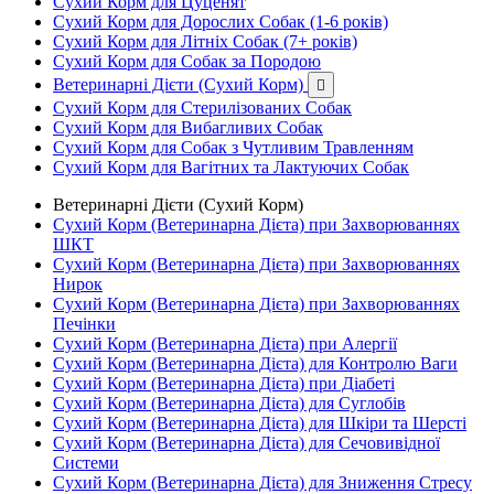
Сухий Корм для Цуценят
Сухий Корм для Дорослих Собак (1-6 років)
Сухий Корм для Літніх Собак (7+ років)
Сухий Корм для Собак за Породою
Ветеринарні Дієти (Сухий Корм)

Сухий Корм для Стерилізованих Собак
Сухий Корм для Вибагливих Собак
Сухий Корм для Собак з Чутливим Травленням
Сухий Корм для Вагітних та Лактуючих Собак
Ветеринарні Дієти (Сухий Корм)
Сухий Корм (Ветеринарна Дієта) при Захворюваннях
ШКТ
Сухий Корм (Ветеринарна Дієта) при Захворюваннях
Нирок
Сухий Корм (Ветеринарна Дієта) при Захворюваннях
Печінки
Сухий Корм (Ветеринарна Дієта) при Алергії
Сухий Корм (Ветеринарна Дієта) для Контролю Ваги
Сухий Корм (Ветеринарна Дієта) при Діабеті
Сухий Корм (Ветеринарна Дієта) для Суглобів
Сухий Корм (Ветеринарна Дієта) для Шкіри та Шерсті
Сухий Корм (Ветеринарна Дієта) для Сечовивідної
Системи
Сухий Корм (Ветеринарна Дієта) для Зниження Стресу