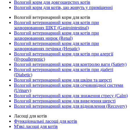
Вологий корм для довгошерстих котів
Вологий корм для котів, що живуть у приміщенні
Вологий ветеринарний корм для котів
Вологий ветеринарний корм для котів при
захворюваннях ШКТ (Gastrointestinal)
Вологий ветеринарний корм для котів при
захворюваннях нирок (Renal)
Вологий ветеринарний корм для котів при
захворюваннях печінки (Hepatic)
Вологий ветеринарний корм для котів при алергії
(Hypoallergenic)
Вологий ветеринарний корм для контролю ваги (Satiety)
Вологий ветеринарний корм для котів при діабеті
(Diabetic)
Вологий ветеринарний корм для шкіри та шерсті
Вологий ветеринарний корм для сечовивідної системи
(Urinary)
Вологий ветеринарний корм для зниження стресу (Calm)
Вологий ветеринарний корм для виведення шерсті
Вологий ветеринарний корм для відновлення (Recovery)
Ласощі для котів
Функціональні ласощі для котів
М'які ласощі для котів