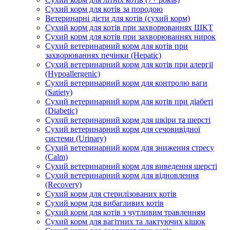
Сухий корм для котів за породою
Ветеринарні дієти для котів (сухий корм)
Сухий корм для котів при захворюваннях ШКТ
Сухий корм для котів при захворюваннях нирок
Сухий ветеринарний корм для котів при
захворюваннях печінки (Hepatic)
Сухий ветеринарний корм для котів при алергії
(Hypoallergenic)
Сухий ветеринарний корм для контролю ваги
(Satiety)
Сухий ветеринарний корм для котів при діабеті
(Diabetic)
Сухий ветеринарний корм для шкіри та шерсті
Сухий ветеринарний корм для сечовивідної
системи (Urinary)
Сухий ветеринарний корм для зниження стресу
(Calm)
Сухий ветеринарний корм для виведення шерсті
Сухий ветеринарний корм для відновлення
(Recovery)
Сухий корм для стерилізованих котів
Сухий корм для вибагливих котів
Сухий корм для котів з чутливим травленням
Сухий корм для вагітних та лактуючих кішок