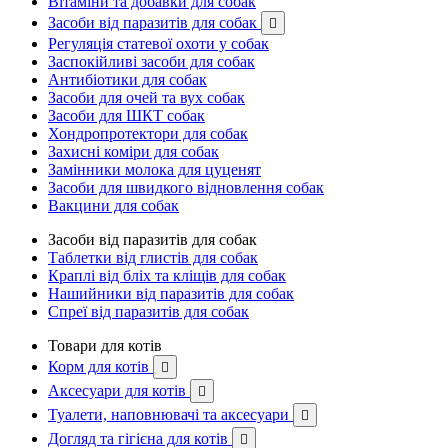
Вітаміни та добавки для собак
Засоби від паразитів для собак

Регуляція статевої охоти у собак
Заспокійливі засоби для собак
Антибіотики для собак
Засоби для очей та вух собак
Засоби для ШКТ собак
Хондропротектори для собак
Захисні коміри для собак
Замінники молока для цуценят
Засоби для швидкого відновлення собак
Вакцини для собак
Засоби від паразитів для собак
Таблетки від глистів для собак
Краплі від бліх та кліщів для собак
Нашийники від паразитів для собак
Спреї від паразитів для собак
Товари для котів
Корм для котів

Аксесуари для котів

Туалети, наповнювачі та аксесуари

Догляд та гігієна для котів
