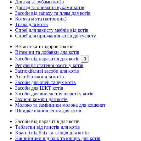
Догляд за зубами котів
Догляд за очима та вухами котів
Засоби від запаху та плям для котів
Котяча м'ята (котовник)
Трава для котів
Спреї для захисту меблів від котів
Спреї для привчання котів до туалету
Ветаптека та здоров'я котів
Вітаміни та добавки для котів
Засоби від паразитів для котів

Регуляція статевої охоти у котів
Заспокійливі засоби для котів
Антибіотики для котів
Засоби для очей та вух котів
Засоби для ШКТ котів
Засоби для виведення шерсті у котів
Захисні коміри для котів
Молоко та замінники молока для кошенят
Швидке відновлення для котів
Засоби від паразитів для котів
Таблетки від глистів для котів
Краплі від бліх та кліщів для котів
Нашийники від бліх та кліщів для котів