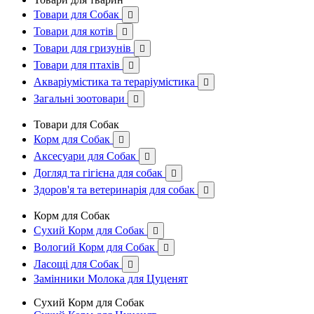
Товари для Собак

Товари для котів

Товари для гризунів

Товари для птахів

Акваріумістика та тераріумістика

Загальні зоотовари

Товари для Собак
Корм для Собак

Аксесуари для Собак

Догляд та гігієна для собак

Здоров'я та ветеринарія для собак

Корм для Собак
Сухий Корм для Собак

Вологий Корм для Собак

Ласощі для Собак

Замінники Молока для Цуценят
Сухий Корм для Собак