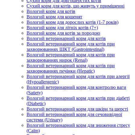
Сухий корм для довгошерстих котів
Сухий корм для котів, що живуть у приміщенні
Вологий корм для котів
Вологий корм для кошенят
Вологий корм для дорослих котів (1-7 років)
Вологий корм для літніх котів (7+)
Вологий корм для котів за породою
Вологий ветеринарний корм для котів
Вологий ветеринарний корм для котів при
захворюваннях ШКТ (Gastrointestinal)
Вологий ветеринарний корм для котів при
захворюваннях нирок (Renal)
Вологий ветеринарний корм для котів при
захворюваннях печінки (Hepatic)
Вологий ветеринарний корм для котів при алергії
(Hypoallergenic)
Вологий ветеринарний корм для контролю ваги
(Satiety)
Вологий ветеринарний корм для котів при діабеті
(Diabetic)
Вологий ветеринарний корм для шкіри та шерсті
Вологий ветеринарний корм для сечовивідної
системи (Urinary)
Вологий ветеринарний корм для зниження стресу
(Calm)