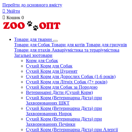
Перейти до основного вмісту

Увійти

Кошик
0
Товари для тварин
Товари для Собак
Товари для котів
Товари для гризунів
Товари для птахів
Акваріумістика та тераріумістика
Загальні зоотовари
Корм для Собак
Сухий Корм для Собак
Сухий Корм для Цуценят
Сухий Корм для Дорослих Собак (1-6 років)
Сухий Корм для Літніх Собак (7+ років)
Сухий Корм для Собак за Породою
Ветеринарні Дієти (Сухий Корм)
Сухий Корм (Ветеринарна Дієта) при
Захворюваннях ШКТ
Сухий Корм (Ветеринарна Дієта) при
Захворюваннях Нирок
Сухий Корм (Ветеринарна Дієта) при
Захворюваннях Печінки
Сухий Корм (Ветеринарна Дієта) при Алергії