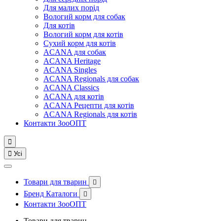
Для малих порід
Вологий корм для собак
Для котів
Вологий корм для котів
Сухий корм для котів
ACANA для собак
ACANA Heritage
ACANA Singles
ACANA Regionals для собак
ACANA Classics
ACANA для котів
ACANA Рецепти для котів
ACANA Regionals для котів
Контакти ЗооОПТ


Усі
Товари для тварин

Бренд Каталоги

Контакти ЗооОПТ
Товари для тварин