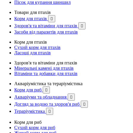
Пісок для купання шиншил
Товари для птахів
Корм для птахів

Здоров'я та вітаміни для птахів

Засоби від паразитів для птахів
Корм для птахів
Сухий корм для птахів
Ласощі для птахів
Здоров'я та вітаміни для птахів
Мінеральні камені для птахів
Вітаміни та добавки для птахів
Акваріумістика та тераріумістика
Корм для риб

Акваріуми та обладнання

Догляд за водою та здоров'я риб

Тераріумістика

Корм для риб
Сухий корм для риб
Живий корм для риб