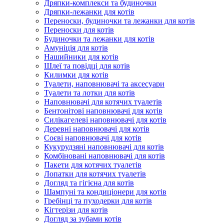
Дряпки-комплекси та будиночки
Дряпки-лежанки для котів
Переноски, будиночки та лежанки для котів
Переноски для котів
Будиночки та лежанки для котів
Амуніція для котів
Нашийники для котів
Шлеї та повідці для котів
Килимки для котів
Туалети, наповнювачі та аксесуари
Туалети та лотки для котів
Наповнювачі для котячих туалетів
Бентонітові наповнювачі для котів
Силікагелеві наповнювачі для котів
Деревні наповнювачі для котів
Соєві наповнювачі для котів
Кукурудзяні наповнювачі для котів
Комбіновані наповнювачі для котів
Пакети для котячих туалетів
Лопатки для котячих туалетів
Догляд та гігієна для котів
Шампуні та кондиціонери для котів
Гребінці та пуходерки для котів
Кігтерізи для котів
Догляд за зубами котів