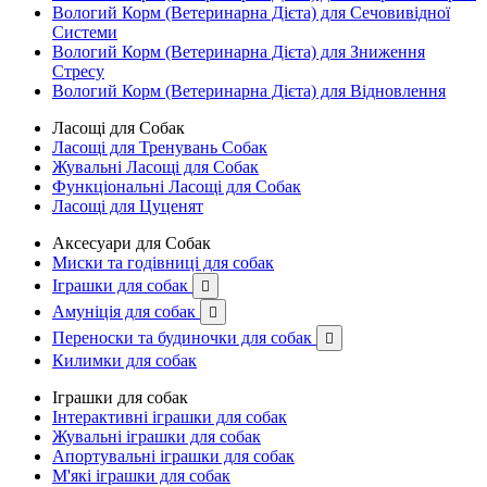
Вологий Корм (Ветеринарна Дієта) для Сечовивідної
Системи
Вологий Корм (Ветеринарна Дієта) для Зниження
Стресу
Вологий Корм (Ветеринарна Дієта) для Відновлення
Ласощі для Собак
Ласощі для Тренувань Собак
Жувальні Ласощі для Собак
Функціональні Ласощі для Собак
Ласощі для Цуценят
Аксесуари для Собак
Миски та годівниці для собак
Іграшки для собак

Амуніція для собак

Переноски та будиночки для собак

Килимки для собак
Іграшки для собак
Інтерактивні іграшки для собак
Жувальні іграшки для собак
Апортувальні іграшки для собак
М'які іграшки для собак