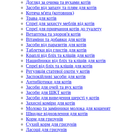
Догляд за очима та вухами котів
Засоби від запаху та плям для котів
Котяча м'ята (котовник)
Трава для котів
Спреї для захисту меблів від котів
Спреї для привчання котів до туалету
Ветаптека та здоров'я котів
Вітаміни та добавки для котів
Засоби від паразитів для котів
Таблетки від глистів для котів
Краплі від бліх та кліщів для котів
Нашийники від бліх та кліщів для котів
Спреї від бліх та кліщів для котів
Регуляція статевої охоти у котів
Заспокійливі засоби для котів
Антибіотики для котів
Засоби для очей та вух котів
Засоби для ШКТ котів
Засоби для виведення шерсті у котів
Захисні коміри для котів
Молоко та замінники молока для кошенят
Швидке відновлення для котів
Корм для гризунів
Сухий корм для гризунів
Ласощі для гризунів