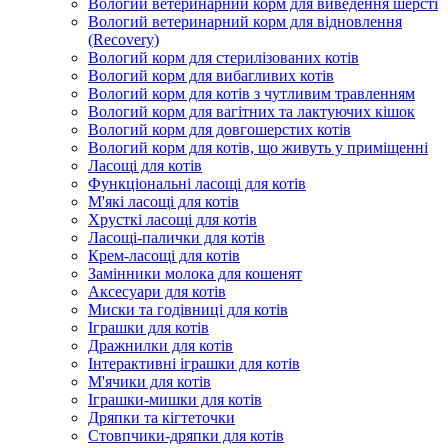
Вологий ветеринарний корм для виведення шерсті
Вологий ветеринарний корм для відновлення
(Recovery)
Вологий корм для стерилізованих котів
Вологий корм для вибагливих котів
Вологий корм для котів з чутливим травленням
Вологий корм для вагітних та лактуючих кішок
Вологий корм для довгошерстих котів
Вологий корм для котів, що живуть у приміщенні
Ласощі для котів
Функціональні ласощі для котів
М'які ласощі для котів
Хрусткі ласощі для котів
Ласощі-палички для котів
Крем-ласощі для котів
Замінники молока для кошенят
Аксесуари для котів
Миски та годівниці для котів
Іграшки для котів
Дражнилки для котів
Інтерактивні іграшки для котів
М'ячики для котів
Іграшки-мишки для котів
Дряпки та кігтеточки
Стовпчики-дряпки для котів