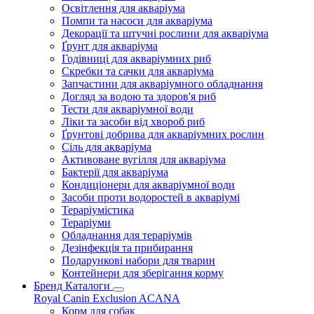
Освітлення для акваріума
Помпи та насоси для акваріума
Декорації та штучні рослини для акваріума
Ґрунт для акваріума
Годівниці для акваріумних риб
Скребки та сачки для акваріума
Запчастини для акваріумного обладнання
Догляд за водою та здоров'я риб
Тести для акваріумної води
Ліки та засоби від хвороб риб
Ґрунтові добрива для акваріумних рослин
Сіль для акваріума
Активоване вугілля для акваріума
Бактерії для акваріума
Кондиціонери для акваріумної води
Засоби проти водоростей в акваріумі
Тераріумістика
Тераріуми
Обладнання для тераріумів
Дезінфекція та прибирання
Подарункові набори для тварин
Контейнери для зберігання корму
Бренд Каталоги
Royal Canin
Exclusion
ACANA
Корм для собак