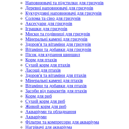
Наповнювачі та підстилки для гризунів
Деревні наповнювачі для гризунів
Кукурудзяні наповнювачі для гризунів
Солома та сіно для гризунів
Аксесуари для гризунів
Іграшки для гризунів
Миски та годівниці для гризунів
Мінеральні камені для гризунів
Здоров'я та вітаміни для гризунів
Вітаміни та добавки для гризунів
Пісок для купання шиншил
Корм для птахів
Сухий корм для птахів
Ласощі для птахів
Здоров'я та вітаміни для птахів
Мінеральні камені для птахів
Вітаміни та добавки для птахів
Засоби від паразитів для птахів
Корм для риб
Сухий корм для риб
Живий корм для риб
Акваріуми та обладнання
Акваріуми
Фільтри та компресори для акваріума
Нагрівачі для акваріума