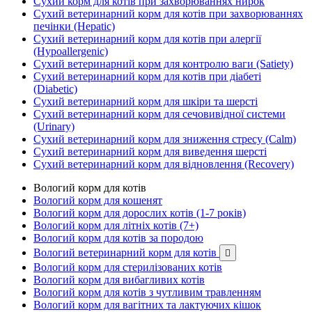
Сухий корм для котів при захворюваннях нирок
Сухий ветеринарний корм для котів при захворюваннях
печінки (Hepatic)
Сухий ветеринарний корм для котів при алергії
(Hypoallergenic)
Сухий ветеринарний корм для контролю ваги (Satiety)
Сухий ветеринарний корм для котів при діабеті
(Diabetic)
Сухий ветеринарний корм для шкіри та шерсті
Сухий ветеринарний корм для сечовивідної системи
(Urinary)
Сухий ветеринарний корм для зниження стресу (Calm)
Сухий ветеринарний корм для виведення шерсті
Сухий ветеринарний корм для відновлення (Recovery)
Вологий корм для котів
Вологий корм для кошенят
Вологий корм для дорослих котів (1-7 років)
Вологий корм для літніх котів (7+)
Вологий корм для котів за породою
Вологий ветеринарний корм для котів

Вологий корм для стерилізованих котів
Вологий корм для вибагливих котів
Вологий корм для котів з чутливим травленням
Вологий корм для вагітних та лактуючих кішок