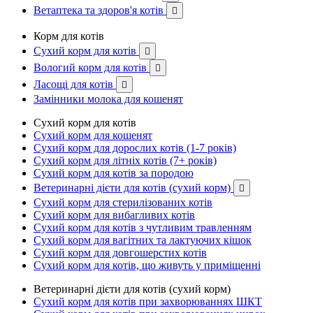
Ветаптека та здоров'я котів

Корм для котів
Сухий корм для котів

Вологий корм для котів

Ласощі для котів

Замінники молока для кошенят
Сухий корм для котів
Сухий корм для кошенят
Сухий корм для дорослих котів (1-7 років)
Сухий корм для літніх котів (7+ років)
Сухий корм для котів за породою
Ветеринарні дієти для котів (сухий корм)

Сухий корм для стерилізованих котів
Сухий корм для вибагливих котів
Сухий корм для котів з чутливим травленням
Сухий корм для вагітних та лактуючих кішок
Сухий корм для довгошерстих котів
Сухий корм для котів, що живуть у приміщенні
Ветеринарні дієти для котів (сухий корм)
Сухий корм для котів при захворюваннях ШКТ