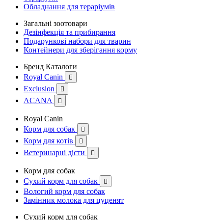
Обладнання для тераріумів
Загальні зоотовари
Дезінфекція та прибирання
Подарункові набори для тварин
Контейнери для зберігання корму
Бренд Каталоги
Royal Canin

Exclusion

ACANA

Royal Canin
Корм для собак

Корм для котів

Ветеринарні дієти

Корм для собак
Сухий корм для собак

Вологий корм для собак
Замінник молока для цуценят
Сухий корм для собак