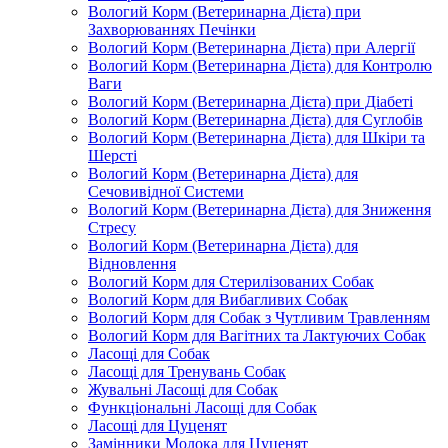
Вологий Корм (Ветеринарна Дієта) при
Захворюваннях Печінки
Вологий Корм (Ветеринарна Дієта) при Алергії
Вологий Корм (Ветеринарна Дієта) для Контролю
Ваги
Вологий Корм (Ветеринарна Дієта) при Діабеті
Вологий Корм (Ветеринарна Дієта) для Суглобів
Вологий Корм (Ветеринарна Дієта) для Шкіри та
Шерсті
Вологий Корм (Ветеринарна Дієта) для
Сечовивідної Системи
Вологий Корм (Ветеринарна Дієта) для Зниження
Стресу
Вологий Корм (Ветеринарна Дієта) для
Відновлення
Вологий Корм для Стерилізованих Собак
Вологий Корм для Вибагливих Собак
Вологий Корм для Собак з Чутливим Травленням
Вологий Корм для Вагітних та Лактуючих Собак
Ласощі для Собак
Ласощі для Тренувань Собак
Жувальні Ласощі для Собак
Функціональні Ласощі для Собак
Ласощі для Цуценят
Замінники Молока для Цуценят