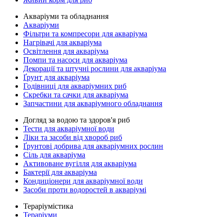
Акваріуми та обладнання
Акваріуми
Фільтри та компресори для акваріума
Нагрівачі для акваріума
Освітлення для акваріума
Помпи та насоси для акваріума
Декорації та штучні рослини для акваріума
Ґрунт для акваріума
Годівниці для акваріумних риб
Скребки та сачки для акваріума
Запчастини для акваріумного обладнання
Догляд за водою та здоров'я риб
Тести для акваріумної води
Ліки та засоби від хвороб риб
Ґрунтові добрива для акваріумних рослин
Сіль для акваріума
Активоване вугілля для акваріума
Бактерії для акваріума
Кондиціонери для акваріумної води
Засоби проти водоростей в акваріумі
Тераріумістика
Тераріуми