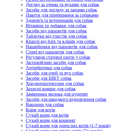
Догляд за очима та вухами для собак
Засоби для догляду за лапами собак
Пакети для прибирання за собаками
Здоров'я та ветеринарія для собак
Вітаміни та добавки для собак
Засоби від паразитів для собак
Таблетки від глистів для собак
Краплі від бліх та кліщів для собак
Нашийники від паразитів для собак
Спреї від паразитів для собак
Регуляція статевої охоти у собак
Заспокійливі засоби для собак
Антибіотики для собак
Засоби для очей та вух собак
Засоби для ШКТ собак
Хондропротектори для собак
Захисні коміри для собак
Замінники молока для цуценят
Засоби для швидкого відновлення собак
Вакцини для собак
Корм для котів
Сухий корм для котів
Сухий корм для кошенят
Сухий корм для дорослих котів (1-7 років)
Сухий корм для літніх котів (7+ років)