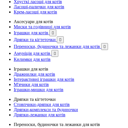
Хрусткі ласощі для котів
Ласощі-палички для котів
Крем-ласощі для котів
Аксесуари для котів
Миски та годівниці для котів
Іграшки для котів

Дряпки та кігтеточки

Переноски, будиночки та лежанки для котів

Амуніція для котів

Килимки для котів
Іграшки для котів
Дражнилки для котів
Інтерактивні іграшки для котів
М'ячики для котів
Іграшки-мишки для котів
Дряпки та кігтеточки
Стовпчики-дряпки для котів
Дряпки-комплекси та будиночки
Дряпки-лежанки для котів
Переноски, будиночки та лежанки для котів