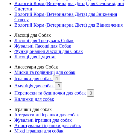
Вологий Корм (Ветеринарна Дієта) для Сечовивідної
Системи
Вологий Корм (Ветеринарна Дієта) для Зниження
Стресу
Вологий Корм (Ветеринарна Дієта) для Відновлення
Ласощі для Собак
Ласощі для Тренувань Собак
Жувальні Ласощі для Собак
Функціональні Ласощі для Собак
Ласощі для Цуценят
Аксесуари для Собак
Миски та годівниці для собак
Іграшки для собак

Амуніція для собак

Переноски та будиночки для собак

Килимки для собак
Іграшки для собак
Інтерактивні іграшки для собак
Жувальні іграшки для собак
Апортувальні іграшки для собак
М'які іграшки для собак