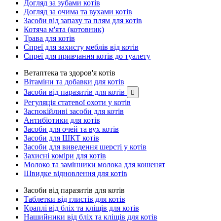
Догляд за зубами котів
Догляд за очима та вухами котів
Засоби від запаху та плям для котів
Котяча м'ята (котовник)
Трава для котів
Спреї для захисту меблів від котів
Спреї для привчання котів до туалету
Ветаптека та здоров'я котів
Вітаміни та добавки для котів
Засоби від паразитів для котів

Регуляція статевої охоти у котів
Заспокійливі засоби для котів
Антибіотики для котів
Засоби для очей та вух котів
Засоби для ШКТ котів
Засоби для виведення шерсті у котів
Захисні коміри для котів
Молоко та замінники молока для кошенят
Швидке відновлення для котів
Засоби від паразитів для котів
Таблетки від глистів для котів
Краплі від бліх та кліщів для котів
Нашийники від бліх та кліщів для котів