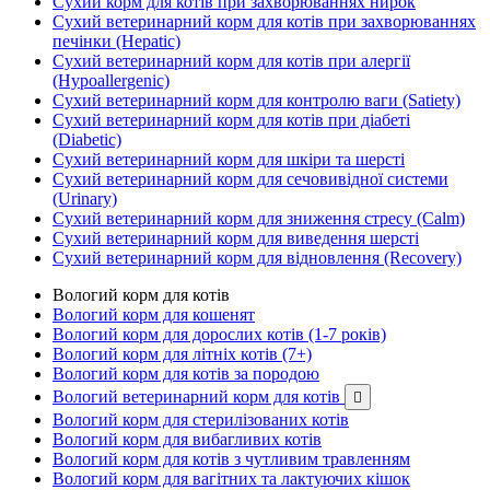
Сухий корм для котів при захворюваннях нирок
Сухий ветеринарний корм для котів при захворюваннях
печінки (Hepatic)
Сухий ветеринарний корм для котів при алергії
(Hypoallergenic)
Сухий ветеринарний корм для контролю ваги (Satiety)
Сухий ветеринарний корм для котів при діабеті
(Diabetic)
Сухий ветеринарний корм для шкіри та шерсті
Сухий ветеринарний корм для сечовивідної системи
(Urinary)
Сухий ветеринарний корм для зниження стресу (Calm)
Сухий ветеринарний корм для виведення шерсті
Сухий ветеринарний корм для відновлення (Recovery)
Вологий корм для котів
Вологий корм для кошенят
Вологий корм для дорослих котів (1-7 років)
Вологий корм для літніх котів (7+)
Вологий корм для котів за породою
Вологий ветеринарний корм для котів

Вологий корм для стерилізованих котів
Вологий корм для вибагливих котів
Вологий корм для котів з чутливим травленням
Вологий корм для вагітних та лактуючих кішок