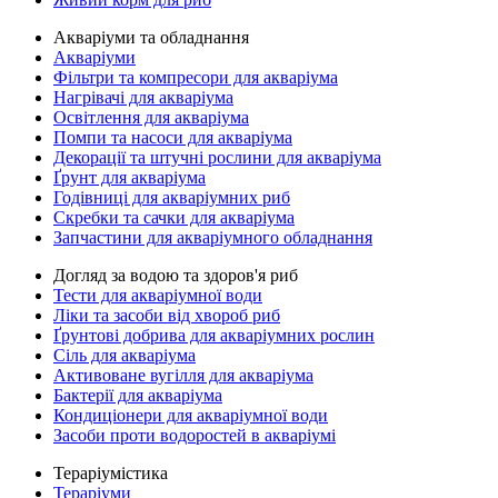
Акваріуми та обладнання
Акваріуми
Фільтри та компресори для акваріума
Нагрівачі для акваріума
Освітлення для акваріума
Помпи та насоси для акваріума
Декорації та штучні рослини для акваріума
Ґрунт для акваріума
Годівниці для акваріумних риб
Скребки та сачки для акваріума
Запчастини для акваріумного обладнання
Догляд за водою та здоров'я риб
Тести для акваріумної води
Ліки та засоби від хвороб риб
Ґрунтові добрива для акваріумних рослин
Сіль для акваріума
Активоване вугілля для акваріума
Бактерії для акваріума
Кондиціонери для акваріумної води
Засоби проти водоростей в акваріумі
Тераріумістика
Тераріуми