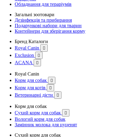
Обладнання для тераріумів
Загальні зоотовари
Дезінфекція та прибирання
Подарункові набори для тварин
Контейнери для зберігання корму
Бренд Каталоги
Royal Canin

Exclusion

ACANA

Royal Canin
Корм для собак

Корм для котів

Ветеринарні дієти

Корм для собак
Сухий корм для собак

Вологий корм для собак
Замінник молока для цуценят
Сухий корм для собак