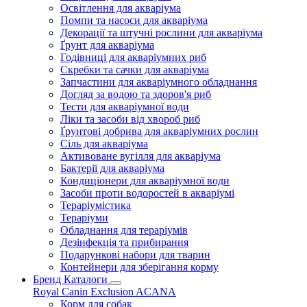
Освітлення для акваріума
Помпи та насоси для акваріума
Декорації та штучні рослини для акваріума
Ґрунт для акваріума
Годівниці для акваріумних риб
Скребки та сачки для акваріума
Запчастини для акваріумного обладнання
Догляд за водою та здоров'я риб
Тести для акваріумної води
Ліки та засоби від хвороб риб
Ґрунтові добрива для акваріумних рослин
Сіль для акваріума
Активоване вугілля для акваріума
Бактерії для акваріума
Кондиціонери для акваріумної води
Засоби проти водоростей в акваріумі
Тераріумістика
Тераріуми
Обладнання для тераріумів
Дезінфекція та прибирання
Подарункові набори для тварин
Контейнери для зберігання корму
Бренд Каталоги
Royal Canin
Exclusion
ACANA
Корм для собак