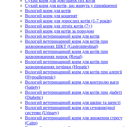
Сухий корм для довгошерстих котів
Сухий корм для котів, що живуть у приміщенні
Вологий корм для котів
Вологий корм для кошенят
Вологий корм для дорослих котів (1-7 років)
Вологий корм для літніх котів (7+)
Вологий корм для котів за породою
Вологий ветеринарний корм для котів
Вологий ветеринарний корм для котів при
захворюваннях ШКТ (Gastrointestinal)
Вологий ветеринарний корм для котів при
захворюваннях нирок (Renal)
Вологий ветеринарний корм для котів при
захворюваннях печінки (Hepatic)
Вологий ветеринарний корм для котів при алергії
(Hypoallergenic)
Вологий ветеринарний корм для контролю ваги
(Satiety)
Вологий ветеринарний корм для котів при діабеті
(Diabetic)
Вологий ветеринарний корм для шкіри та шерсті
Вологий ветеринарний корм для сечовивідної
системи (Urinary)
Вологий ветеринарний корм для зниження стресу
(Calm)