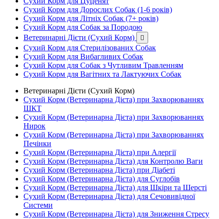
Сухий Корм для Цуценят
Сухий Корм для Дорослих Собак (1-6 років)
Сухий Корм для Літніх Собак (7+ років)
Сухий Корм для Собак за Породою
Ветеринарні Дієти (Сухий Корм)

Сухий Корм для Стерилізованих Собак
Сухий Корм для Вибагливих Собак
Сухий Корм для Собак з Чутливим Травленням
Сухий Корм для Вагітних та Лактуючих Собак
Ветеринарні Дієти (Сухий Корм)
Сухий Корм (Ветеринарна Дієта) при Захворюваннях
ШКТ
Сухий Корм (Ветеринарна Дієта) при Захворюваннях
Нирок
Сухий Корм (Ветеринарна Дієта) при Захворюваннях
Печінки
Сухий Корм (Ветеринарна Дієта) при Алергії
Сухий Корм (Ветеринарна Дієта) для Контролю Ваги
Сухий Корм (Ветеринарна Дієта) при Діабеті
Сухий Корм (Ветеринарна Дієта) для Суглобів
Сухий Корм (Ветеринарна Дієта) для Шкіри та Шерсті
Сухий Корм (Ветеринарна Дієта) для Сечовивідної
Системи
Сухий Корм (Ветеринарна Дієта) для Зниження Стресу