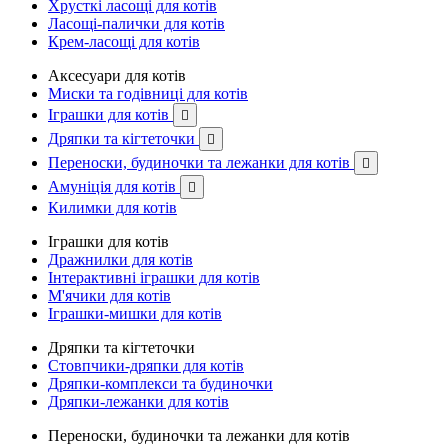
Хрусткі ласощі для котів
Ласощі-палички для котів
Крем-ласощі для котів
Аксесуари для котів
Миски та годівниці для котів
Іграшки для котів

Дряпки та кігтеточки

Переноски, будиночки та лежанки для котів

Амуніція для котів

Килимки для котів
Іграшки для котів
Дражнилки для котів
Інтерактивні іграшки для котів
М'ячики для котів
Іграшки-мишки для котів
Дряпки та кігтеточки
Стовпчики-дряпки для котів
Дряпки-комплекси та будиночки
Дряпки-лежанки для котів
Переноски, будиночки та лежанки для котів