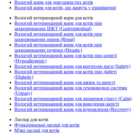
Вологий корм для довгошерстих котів
Вологий корм для котів, що живуть у приміщенні
Вологий ветеринарний корм для котів
Вологий ветеринарний корм для котів при
захворюваннях ШКТ (Gastrointestinal)
Вологий ветеринарний корм для котів при
захворюваннях нирок (Renal)
Вологий ветеринарний корм для котів при
захворюваннях печінки (Hepatic)
Вологий ветеринарний корм для котів при алергії
(Hypoallergenic)
Вологий ветеринарний корм для контролю ваги (Satiety)
Вологий ветеринарний корм для котів при діабеті
(Diabetic)
Вологий ветеринарний корм для шкіри та шерсті
Вологий ветеринарний корм для сечовивідної системи
(Urinary)
Вологий ветеринарний корм для зниження стресу (Calm)
Вологий ветеринарний корм для виведення шерсті
Вологий ветеринарний корм для відновлення (Recovery)
Ласощі для котів
Функціональні ласощі для котів
М'які ласощі для котів