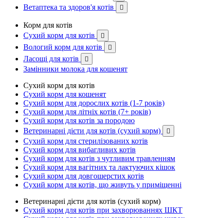
Ветаптека та здоров'я котів

Корм для котів
Сухий корм для котів

Вологий корм для котів

Ласощі для котів

Замінники молока для кошенят
Сухий корм для котів
Сухий корм для кошенят
Сухий корм для дорослих котів (1-7 років)
Сухий корм для літніх котів (7+ років)
Сухий корм для котів за породою
Ветеринарні дієти для котів (сухий корм)

Сухий корм для стерилізованих котів
Сухий корм для вибагливих котів
Сухий корм для котів з чутливим травленням
Сухий корм для вагітних та лактуючих кішок
Сухий корм для довгошерстих котів
Сухий корм для котів, що живуть у приміщенні
Ветеринарні дієти для котів (сухий корм)
Сухий корм для котів при захворюваннях ШКТ