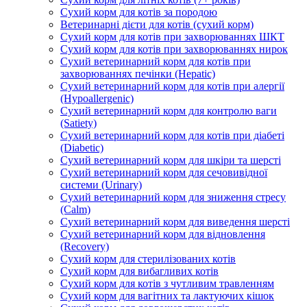
Сухий корм для котів за породою
Ветеринарні дієти для котів (сухий корм)
Сухий корм для котів при захворюваннях ШКТ
Сухий корм для котів при захворюваннях нирок
Сухий ветеринарний корм для котів при
захворюваннях печінки (Hepatic)
Сухий ветеринарний корм для котів при алергії
(Hypoallergenic)
Сухий ветеринарний корм для контролю ваги
(Satiety)
Сухий ветеринарний корм для котів при діабеті
(Diabetic)
Сухий ветеринарний корм для шкіри та шерсті
Сухий ветеринарний корм для сечовивідної
системи (Urinary)
Сухий ветеринарний корм для зниження стресу
(Calm)
Сухий ветеринарний корм для виведення шерсті
Сухий ветеринарний корм для відновлення
(Recovery)
Сухий корм для стерилізованих котів
Сухий корм для вибагливих котів
Сухий корм для котів з чутливим травленням
Сухий корм для вагітних та лактуючих кішок