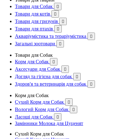
Товари для Собак

Товари для котів

Товари для гризунів

Товари для птахів

Акваріумістика та тераріумістика

Загальні зоотовари

Товари для Собак
Корм для Собак

Аксесуари для Собак

Догляд та гігієна для собак

Здоров'я та ветеринарія для собак

Корм для Собак
Сухий Корм для Собак

Вологий Корм для Собак

Ласощі для Собак

Замінники Молока для Цуценят
Сухий Корм для Собак