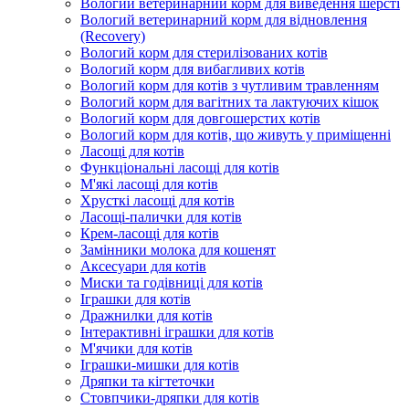
Вологий ветеринарний корм для виведення шерсті
Вологий ветеринарний корм для відновлення
(Recovery)
Вологий корм для стерилізованих котів
Вологий корм для вибагливих котів
Вологий корм для котів з чутливим травленням
Вологий корм для вагітних та лактуючих кішок
Вологий корм для довгошерстих котів
Вологий корм для котів, що живуть у приміщенні
Ласощі для котів
Функціональні ласощі для котів
М'які ласощі для котів
Хрусткі ласощі для котів
Ласощі-палички для котів
Крем-ласощі для котів
Замінники молока для кошенят
Аксесуари для котів
Миски та годівниці для котів
Іграшки для котів
Дражнилки для котів
Інтерактивні іграшки для котів
М'ячики для котів
Іграшки-мишки для котів
Дряпки та кігтеточки
Стовпчики-дряпки для котів