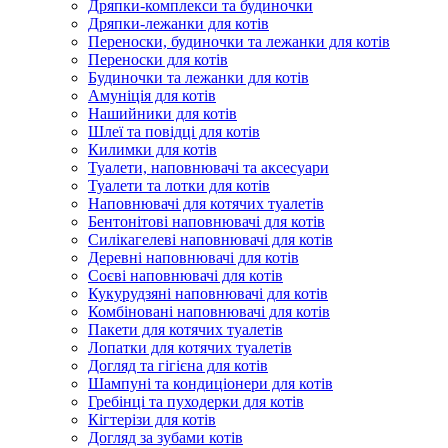
Дряпки-комплекси та будиночки
Дряпки-лежанки для котів
Переноски, будиночки та лежанки для котів
Переноски для котів
Будиночки та лежанки для котів
Амуніція для котів
Нашийники для котів
Шлеї та повідці для котів
Килимки для котів
Туалети, наповнювачі та аксесуари
Туалети та лотки для котів
Наповнювачі для котячих туалетів
Бентонітові наповнювачі для котів
Силікагелеві наповнювачі для котів
Деревні наповнювачі для котів
Соєві наповнювачі для котів
Кукурудзяні наповнювачі для котів
Комбіновані наповнювачі для котів
Пакети для котячих туалетів
Лопатки для котячих туалетів
Догляд та гігієна для котів
Шампуні та кондиціонери для котів
Гребінці та пуходерки для котів
Кігтерізи для котів
Догляд за зубами котів