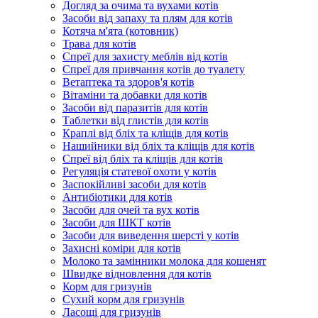
Догляд за очима та вухами котів
Засоби від запаху та плям для котів
Котяча м'ята (котовник)
Трава для котів
Спреї для захисту меблів від котів
Спреї для привчання котів до туалету
Ветаптека та здоров'я котів
Вітаміни та добавки для котів
Засоби від паразитів для котів
Таблетки від глистів для котів
Краплі від бліх та кліщів для котів
Нашийники від бліх та кліщів для котів
Спреї від бліх та кліщів для котів
Регуляція статевої охоти у котів
Заспокійливі засоби для котів
Антибіотики для котів
Засоби для очей та вух котів
Засоби для ШКТ котів
Засоби для виведення шерсті у котів
Захисні коміри для котів
Молоко та замінники молока для кошенят
Швидке відновлення для котів
Корм для гризунів
Сухий корм для гризунів
Ласощі для гризунів