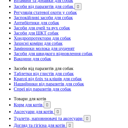
Вітаміни та добавки для собак
Засоби від паразитів для собак

Регуляція статевої охоти у собак
Заспокійливі засоби для собак
Антибіотики для собак
Засоби для очей та вух собак
Засоби для ШКТ собак
Хондропротектори для собак
Захисні коміри для собак
Замінники молока для цуценят
Засоби для швидкого відновлення собак
Вакцини для собак
Засоби від паразитів для собак
Таблетки від глистів для собак
Краплі від бліх та кліщів для собак
Нашийники від паразитів для собак
Спреї від паразитів для собак
Товари для котів
Корм для котів

Аксесуари для котів

Туалети, наповнювачі та аксесуари

Догляд та гігієна для котів
