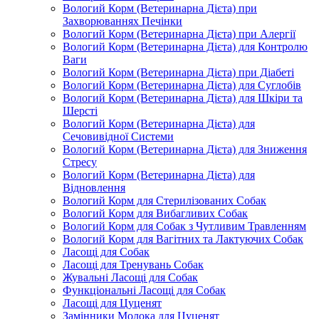
Вологий Корм (Ветеринарна Дієта) при
Захворюваннях Печінки
Вологий Корм (Ветеринарна Дієта) при Алергії
Вологий Корм (Ветеринарна Дієта) для Контролю
Ваги
Вологий Корм (Ветеринарна Дієта) при Діабеті
Вологий Корм (Ветеринарна Дієта) для Суглобів
Вологий Корм (Ветеринарна Дієта) для Шкіри та
Шерсті
Вологий Корм (Ветеринарна Дієта) для
Сечовивідної Системи
Вологий Корм (Ветеринарна Дієта) для Зниження
Стресу
Вологий Корм (Ветеринарна Дієта) для
Відновлення
Вологий Корм для Стерилізованих Собак
Вологий Корм для Вибагливих Собак
Вологий Корм для Собак з Чутливим Травленням
Вологий Корм для Вагітних та Лактуючих Собак
Ласощі для Собак
Ласощі для Тренувань Собак
Жувальні Ласощі для Собак
Функціональні Ласощі для Собак
Ласощі для Цуценят
Замінники Молока для Цуценят