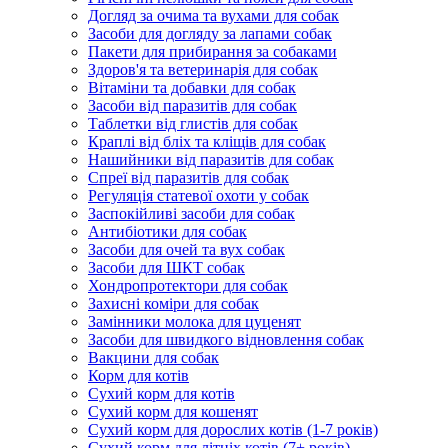
Догляд за очима та вухами для собак
Засоби для догляду за лапами собак
Пакети для прибирання за собаками
Здоров'я та ветеринарія для собак
Вітаміни та добавки для собак
Засоби від паразитів для собак
Таблетки від глистів для собак
Краплі від бліх та кліщів для собак
Нашийники від паразитів для собак
Спреї від паразитів для собак
Регуляція статевої охоти у собак
Заспокійливі засоби для собак
Антибіотики для собак
Засоби для очей та вух собак
Засоби для ШКТ собак
Хондропротектори для собак
Захисні коміри для собак
Замінники молока для цуценят
Засоби для швидкого відновлення собак
Вакцини для собак
Корм для котів
Сухий корм для котів
Сухий корм для кошенят
Сухий корм для дорослих котів (1-7 років)
Сухий корм для літніх котів (7+ років)