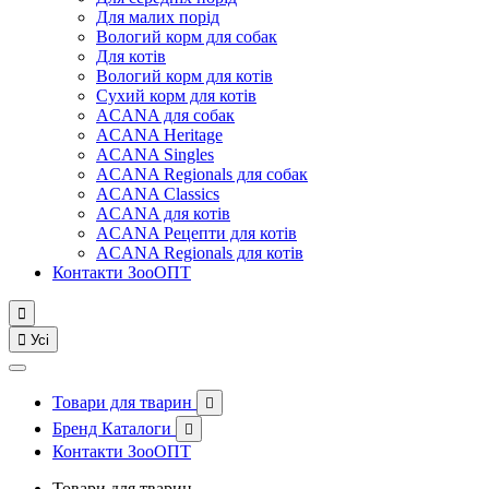
Для малих порід
Вологий корм для собак
Для котів
Вологий корм для котів
Сухий корм для котів
ACANA для собак
ACANA Heritage
ACANA Singles
ACANA Regionals для собак
ACANA Classics
ACANA для котів
ACANA Рецепти для котів
ACANA Regionals для котів
Контакти ЗооОПТ


Усі
Товари для тварин

Бренд Каталоги

Контакти ЗооОПТ
Товари для тварин