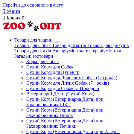
Перейти до основного вмісту

Увійти

Кошик
0
Товари для тварин
Товари для Собак
Товари для котів
Товари для гризунів
Товари для птахів
Акваріумістика та тераріумістика
Загальні зоотовари
Корм для Собак
Сухий Корм для Собак
Сухий Корм для Цуценят
Сухий Корм для Дорослих Собак (1-6 років)
Сухий Корм для Літніх Собак (7+ років)
Сухий Корм для Собак за Породою
Ветеринарні Дієти (Сухий Корм)
Сухий Корм (Ветеринарна Дієта) при
Захворюваннях ШКТ
Сухий Корм (Ветеринарна Дієта) при
Захворюваннях Нирок
Сухий Корм (Ветеринарна Дієта) при
Захворюваннях Печінки
Сухий Корм (Ветеринарна Дієта) при Алергії