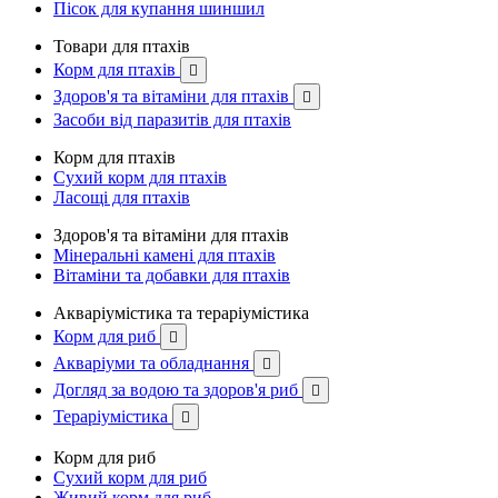
Пісок для купання шиншил
Товари для птахів
Корм для птахів

Здоров'я та вітаміни для птахів

Засоби від паразитів для птахів
Корм для птахів
Сухий корм для птахів
Ласощі для птахів
Здоров'я та вітаміни для птахів
Мінеральні камені для птахів
Вітаміни та добавки для птахів
Акваріумістика та тераріумістика
Корм для риб

Акваріуми та обладнання

Догляд за водою та здоров'я риб

Тераріумістика

Корм для риб
Сухий корм для риб
Живий корм для риб