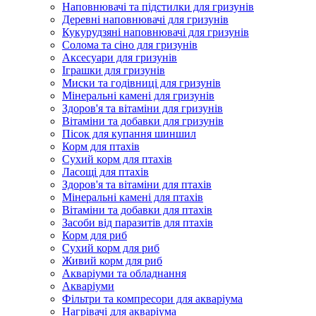
Наповнювачі та підстилки для гризунів
Деревні наповнювачі для гризунів
Кукурудзяні наповнювачі для гризунів
Солома та сіно для гризунів
Аксесуари для гризунів
Іграшки для гризунів
Миски та годівниці для гризунів
Мінеральні камені для гризунів
Здоров'я та вітаміни для гризунів
Вітаміни та добавки для гризунів
Пісок для купання шиншил
Корм для птахів
Сухий корм для птахів
Ласощі для птахів
Здоров'я та вітаміни для птахів
Мінеральні камені для птахів
Вітаміни та добавки для птахів
Засоби від паразитів для птахів
Корм для риб
Сухий корм для риб
Живий корм для риб
Акваріуми та обладнання
Акваріуми
Фільтри та компресори для акваріума
Нагрівачі для акваріума