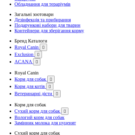
Обладнання для тераріумів
Загальні зоотовари
Дезінфекція та прибирання
Подарункові набори для тварин
Контейнери для зберігання корму
Бренд Каталоги
Royal Canin

Exclusion

ACANA

Royal Canin
Корм для собак

Корм для котів

Ветеринарні дієти

Корм для собак
Сухий корм для собак

Вологий корм для собак
Замінник молока для цуценят
Сухий корм для собак