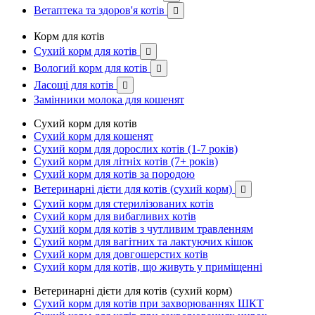
Ветаптека та здоров'я котів

Корм для котів
Сухий корм для котів

Вологий корм для котів

Ласощі для котів

Замінники молока для кошенят
Сухий корм для котів
Сухий корм для кошенят
Сухий корм для дорослих котів (1-7 років)
Сухий корм для літніх котів (7+ років)
Сухий корм для котів за породою
Ветеринарні дієти для котів (сухий корм)

Сухий корм для стерилізованих котів
Сухий корм для вибагливих котів
Сухий корм для котів з чутливим травленням
Сухий корм для вагітних та лактуючих кішок
Сухий корм для довгошерстих котів
Сухий корм для котів, що живуть у приміщенні
Ветеринарні дієти для котів (сухий корм)
Сухий корм для котів при захворюваннях ШКТ