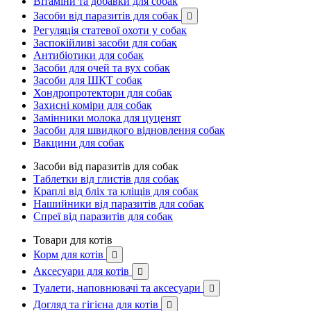
Вітаміни та добавки для собак
Засоби від паразитів для собак

Регуляція статевої охоти у собак
Заспокійливі засоби для собак
Антибіотики для собак
Засоби для очей та вух собак
Засоби для ШКТ собак
Хондропротектори для собак
Захисні коміри для собак
Замінники молока для цуценят
Засоби для швидкого відновлення собак
Вакцини для собак
Засоби від паразитів для собак
Таблетки від глистів для собак
Краплі від бліх та кліщів для собак
Нашийники від паразитів для собак
Спреї від паразитів для собак
Товари для котів
Корм для котів

Аксесуари для котів

Туалети, наповнювачі та аксесуари

Догляд та гігієна для котів
