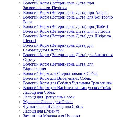
Вологий Корм (Ветеринарна Дієта) при
Захворюваннях Печінки
Вологий Корм (Ветеринарна Дієта) при Алергії
Вологий Корм (Ветеринарна Дієта) для Контролю
Ваги
Вологий Корм (Ветеринарна Дієта) при Діабеті
Вологий Корм (Ветеринарна Дієта) для Суглобів
Вологий Корм (Ветеринарна Дієта) для Шкіри та
Шерсті
Вологий Корм (Ветеринарна Дієта) для
Сечовивідної Системи
Вологий Корм (Ветеринарна Дієта) для Зниження
Стресу
Вологий Корм (Ветеринарна Дієта) для
Відновлення
Вологий Корм для Стерилізованих Собак
Вологий Корм для Вибагливих Собак
Вологий Корм для Собак з Чутливим Травленням
Вологий Корм для Вагітних та Лактуючих Собак
Ласощі для Собак
Ласощі для Тренувань Собак
Жувальні Ласощі для Собак
Функціональні Ласощі для Собак
Ласощі для Цуценят
Замінники Молока для Цуценят