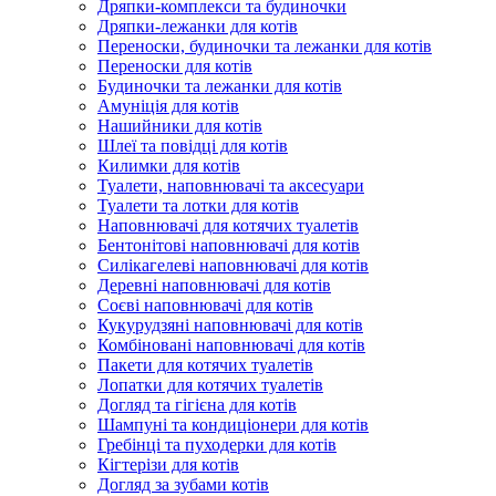
Дряпки-комплекси та будиночки
Дряпки-лежанки для котів
Переноски, будиночки та лежанки для котів
Переноски для котів
Будиночки та лежанки для котів
Амуніція для котів
Нашийники для котів
Шлеї та повідці для котів
Килимки для котів
Туалети, наповнювачі та аксесуари
Туалети та лотки для котів
Наповнювачі для котячих туалетів
Бентонітові наповнювачі для котів
Силікагелеві наповнювачі для котів
Деревні наповнювачі для котів
Соєві наповнювачі для котів
Кукурудзяні наповнювачі для котів
Комбіновані наповнювачі для котів
Пакети для котячих туалетів
Лопатки для котячих туалетів
Догляд та гігієна для котів
Шампуні та кондиціонери для котів
Гребінці та пуходерки для котів
Кігтерізи для котів
Догляд за зубами котів