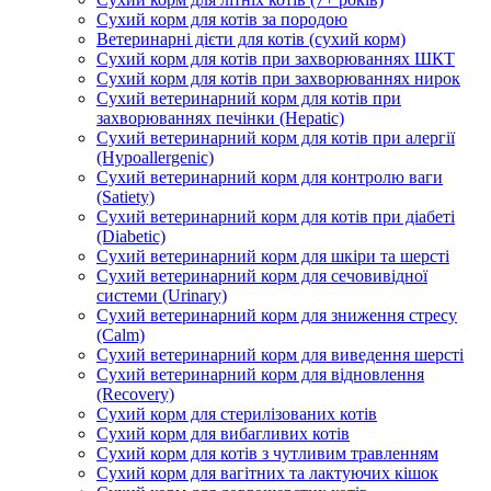
Сухий корм для котів за породою
Ветеринарні дієти для котів (сухий корм)
Сухий корм для котів при захворюваннях ШКТ
Сухий корм для котів при захворюваннях нирок
Сухий ветеринарний корм для котів при
захворюваннях печінки (Hepatic)
Сухий ветеринарний корм для котів при алергії
(Hypoallergenic)
Сухий ветеринарний корм для контролю ваги
(Satiety)
Сухий ветеринарний корм для котів при діабеті
(Diabetic)
Сухий ветеринарний корм для шкіри та шерсті
Сухий ветеринарний корм для сечовивідної
системи (Urinary)
Сухий ветеринарний корм для зниження стресу
(Calm)
Сухий ветеринарний корм для виведення шерсті
Сухий ветеринарний корм для відновлення
(Recovery)
Сухий корм для стерилізованих котів
Сухий корм для вибагливих котів
Сухий корм для котів з чутливим травленням
Сухий корм для вагітних та лактуючих кішок