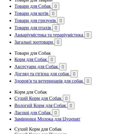
Товари для Собак

Товари для котів

Товари для гризунів

Товари для птахів

Акваріумістика та тераріумістика

Загальні зоотовари

Товари для Собак
Корм для Собак

Аксесуари для Собак

Догляд та гігієна для собак

Здоров'я та ветеринарія для собак

Корм для Собак
Сухий Корм для Собак

Вологий Корм для Собак

Ласощі для Собак

Замінники Молока для Цуценят
Сухий Корм для Собак