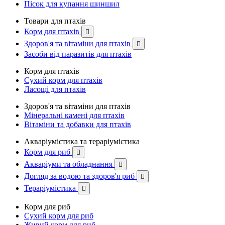
Пісок для купання шиншил
Товари для птахів
Корм для птахів

Здоров'я та вітаміни для птахів

Засоби від паразитів для птахів
Корм для птахів
Сухий корм для птахів
Ласощі для птахів
Здоров'я та вітаміни для птахів
Мінеральні камені для птахів
Вітаміни та добавки для птахів
Акваріумістика та тераріумістика
Корм для риб

Акваріуми та обладнання

Догляд за водою та здоров'я риб

Тераріумістика

Корм для риб
Сухий корм для риб
Живий корм для риб