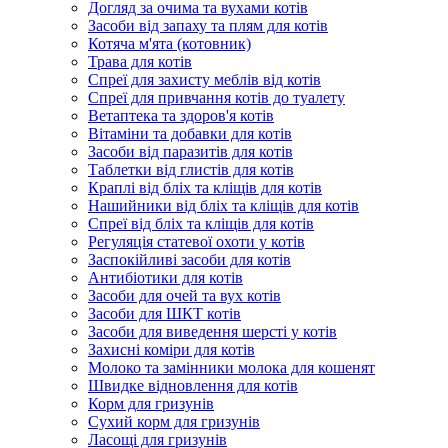
Догляд за очима та вухами котів
Засоби від запаху та плям для котів
Котяча м'ята (котовник)
Трава для котів
Спреї для захисту меблів від котів
Спреї для привчання котів до туалету
Ветаптека та здоров'я котів
Вітаміни та добавки для котів
Засоби від паразитів для котів
Таблетки від глистів для котів
Краплі від бліх та кліщів для котів
Нашийники від бліх та кліщів для котів
Спреї від бліх та кліщів для котів
Регуляція статевої охоти у котів
Заспокійливі засоби для котів
Антибіотики для котів
Засоби для очей та вух котів
Засоби для ШКТ котів
Засоби для виведення шерсті у котів
Захисні коміри для котів
Молоко та замінники молока для кошенят
Швидке відновлення для котів
Корм для гризунів
Сухий корм для гризунів
Ласощі для гризунів