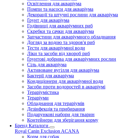
Освітлення для акваріума
Помпи та насоси для акваріума
Декорації та штучні рослини для акваріума
Ґрунт для акваріума
Годівниці для акваріумних риб
Скребки та сачки для акваріума
Запчастини для акваріумного обладнання
Догляд за водою та здоров'я риб
Тести для акваріумної води
Ліки та засоби від хвороб риб
Ґрунтові добрива для акваріумних рослин
Сіль для акваріума
Активоване вугілля для акваріума
Бактерії для акваріума
Кондиціонери для акваріумної води
Засоби проти водоростей в акваріумі
Тераріумістика
Тераріуми
Обладнання для тераріумів
Дезінфекція та прибирання
Подарункові набори для тварин
Контейнери для зберігання корму
Бренд Каталоги
Royal Canin
Exclusion
ACANA
Корм для собак