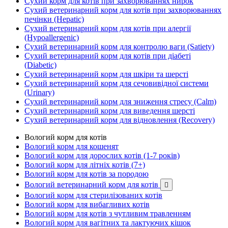
Сухий корм для котів при захворюваннях нирок
Сухий ветеринарний корм для котів при захворюваннях
печінки (Hepatic)
Сухий ветеринарний корм для котів при алергії
(Hypoallergenic)
Сухий ветеринарний корм для контролю ваги (Satiety)
Сухий ветеринарний корм для котів при діабеті
(Diabetic)
Сухий ветеринарний корм для шкіри та шерсті
Сухий ветеринарний корм для сечовивідної системи
(Urinary)
Сухий ветеринарний корм для зниження стресу (Calm)
Сухий ветеринарний корм для виведення шерсті
Сухий ветеринарний корм для відновлення (Recovery)
Вологий корм для котів
Вологий корм для кошенят
Вологий корм для дорослих котів (1-7 років)
Вологий корм для літніх котів (7+)
Вологий корм для котів за породою
Вологий ветеринарний корм для котів

Вологий корм для стерилізованих котів
Вологий корм для вибагливих котів
Вологий корм для котів з чутливим травленням
Вологий корм для вагітних та лактуючих кішок