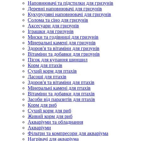
Наповнювачі та підстилки для гризунів
Деревні наповнювачі для гризунів
Кукурудзяні наповнювачі для гризунів
Солома та сіно для гризунів
Аксесуари для гризунів
Іграшки для гризунів
Миски та годівниці для гризунів
Мінеральні камені для гризунів
Здоров'я та вітаміни для гризунів
Вітаміни та добавки для гризунів
Пісок для купання шиншил
Корм для птахів
Сухий корм для птахів
Ласощі для птахів
Здоров'я та вітаміни для птахів
Мінеральні камені для птахів
Вітаміни та добавки для птахів
Засоби від паразитів для птахів
Корм для риб
Сухий корм для риб
Живий корм для риб
Акваріуми та обладнання
Акваріуми
Фільтри та компресори для акваріума
Нагрівачі для акваріума