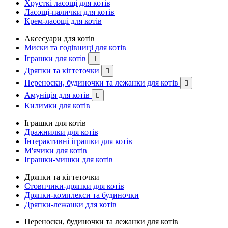
Хрусткі ласощі для котів
Ласощі-палички для котів
Крем-ласощі для котів
Аксесуари для котів
Миски та годівниці для котів
Іграшки для котів

Дряпки та кігтеточки

Переноски, будиночки та лежанки для котів

Амуніція для котів

Килимки для котів
Іграшки для котів
Дражнилки для котів
Інтерактивні іграшки для котів
М'ячики для котів
Іграшки-мишки для котів
Дряпки та кігтеточки
Стовпчики-дряпки для котів
Дряпки-комплекси та будиночки
Дряпки-лежанки для котів
Переноски, будиночки та лежанки для котів