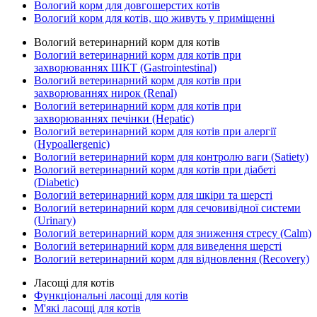
Вологий корм для довгошерстих котів
Вологий корм для котів, що живуть у приміщенні
Вологий ветеринарний корм для котів
Вологий ветеринарний корм для котів при
захворюваннях ШКТ (Gastrointestinal)
Вологий ветеринарний корм для котів при
захворюваннях нирок (Renal)
Вологий ветеринарний корм для котів при
захворюваннях печінки (Hepatic)
Вологий ветеринарний корм для котів при алергії
(Hypoallergenic)
Вологий ветеринарний корм для контролю ваги (Satiety)
Вологий ветеринарний корм для котів при діабеті
(Diabetic)
Вологий ветеринарний корм для шкіри та шерсті
Вологий ветеринарний корм для сечовивідної системи
(Urinary)
Вологий ветеринарний корм для зниження стресу (Calm)
Вологий ветеринарний корм для виведення шерсті
Вологий ветеринарний корм для відновлення (Recovery)
Ласощі для котів
Функціональні ласощі для котів
М'які ласощі для котів