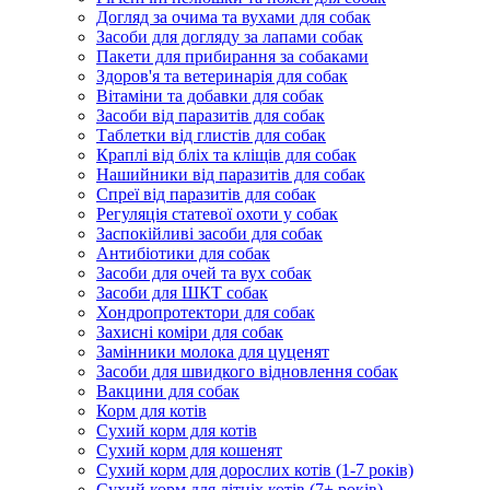
Догляд за очима та вухами для собак
Засоби для догляду за лапами собак
Пакети для прибирання за собаками
Здоров'я та ветеринарія для собак
Вітаміни та добавки для собак
Засоби від паразитів для собак
Таблетки від глистів для собак
Краплі від бліх та кліщів для собак
Нашийники від паразитів для собак
Спреї від паразитів для собак
Регуляція статевої охоти у собак
Заспокійливі засоби для собак
Антибіотики для собак
Засоби для очей та вух собак
Засоби для ШКТ собак
Хондропротектори для собак
Захисні коміри для собак
Замінники молока для цуценят
Засоби для швидкого відновлення собак
Вакцини для собак
Корм для котів
Сухий корм для котів
Сухий корм для кошенят
Сухий корм для дорослих котів (1-7 років)
Сухий корм для літніх котів (7+ років)