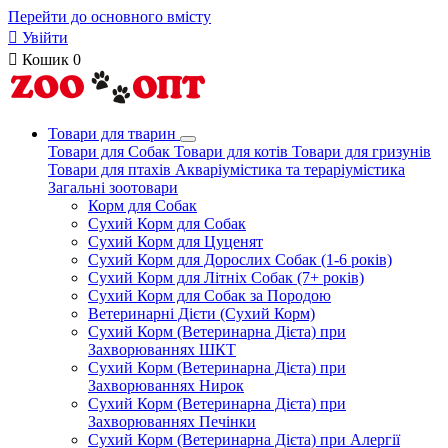
Перейти до основного вмісту

Увійти

Кошик
0
Товари для тварин
Товари для Собак
Товари для котів
Товари для гризунів
Товари для птахів
Акваріумістика та тераріумістика
Загальні зоотовари
Корм для Собак
Сухий Корм для Собак
Сухий Корм для Цуценят
Сухий Корм для Дорослих Собак (1-6 років)
Сухий Корм для Літніх Собак (7+ років)
Сухий Корм для Собак за Породою
Ветеринарні Дієти (Сухий Корм)
Сухий Корм (Ветеринарна Дієта) при
Захворюваннях ШКТ
Сухий Корм (Ветеринарна Дієта) при
Захворюваннях Нирок
Сухий Корм (Ветеринарна Дієта) при
Захворюваннях Печінки
Сухий Корм (Ветеринарна Дієта) при Алергії