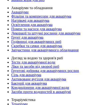
Акваріуми та обладнання
Акваріуми
Фільтри та компресори для акваріума
Нагрівачі для акваріума
Освітлення для акваріума
Помпи та насоси для акваріума
Декорації та штучні рослини для акваріума
Ґрунт для акваріума
Годівниці для акваріумних риб
Скребки та сачки для акваріума
Запчастини для акваріумного обладнання
Догляд за водою та здоров'я риб
Тести для акваріумної води
Ліки та засоби від хвороб риб
Ґрунтові добрива для акваріумних рослин
Сіль для акваріума
Активоване вугілля для акваріума
Бактерії для акваріума
Кондиціонери для акваріумної води
Засоби проти водоростей в акваріумі
Тераріумістика
Тераріуми