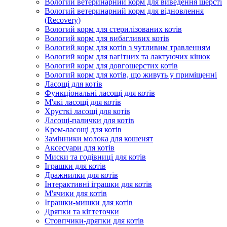
Вологий ветеринарний корм для виведення шерсті
Вологий ветеринарний корм для відновлення
(Recovery)
Вологий корм для стерилізованих котів
Вологий корм для вибагливих котів
Вологий корм для котів з чутливим травленням
Вологий корм для вагітних та лактуючих кішок
Вологий корм для довгошерстих котів
Вологий корм для котів, що живуть у приміщенні
Ласощі для котів
Функціональні ласощі для котів
М'які ласощі для котів
Хрусткі ласощі для котів
Ласощі-палички для котів
Крем-ласощі для котів
Замінники молока для кошенят
Аксесуари для котів
Миски та годівниці для котів
Іграшки для котів
Дражнилки для котів
Інтерактивні іграшки для котів
М'ячики для котів
Іграшки-мишки для котів
Дряпки та кігтеточки
Стовпчики-дряпки для котів