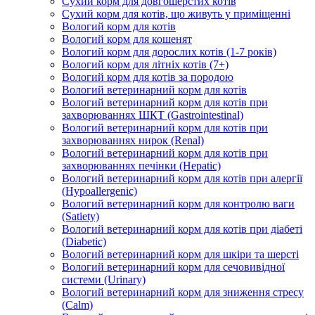
Сухий корм для довгошерстих котів
Сухий корм для котів, що живуть у приміщенні
Вологий корм для котів
Вологий корм для кошенят
Вологий корм для дорослих котів (1-7 років)
Вологий корм для літніх котів (7+)
Вологий корм для котів за породою
Вологий ветеринарний корм для котів
Вологий ветеринарний корм для котів при
захворюваннях ШКТ (Gastrointestinal)
Вологий ветеринарний корм для котів при
захворюваннях нирок (Renal)
Вологий ветеринарний корм для котів при
захворюваннях печінки (Hepatic)
Вологий ветеринарний корм для котів при алергії
(Hypoallergenic)
Вологий ветеринарний корм для контролю ваги
(Satiety)
Вологий ветеринарний корм для котів при діабеті
(Diabetic)
Вологий ветеринарний корм для шкіри та шерсті
Вологий ветеринарний корм для сечовивідної
системи (Urinary)
Вологий ветеринарний корм для зниження стресу
(Calm)