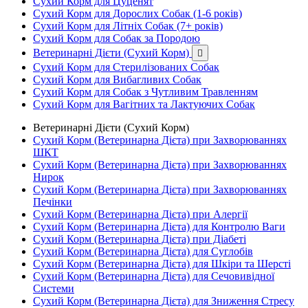
Сухий Корм для Цуценят
Сухий Корм для Дорослих Собак (1-6 років)
Сухий Корм для Літніх Собак (7+ років)
Сухий Корм для Собак за Породою
Ветеринарні Дієти (Сухий Корм)

Сухий Корм для Стерилізованих Собак
Сухий Корм для Вибагливих Собак
Сухий Корм для Собак з Чутливим Травленням
Сухий Корм для Вагітних та Лактуючих Собак
Ветеринарні Дієти (Сухий Корм)
Сухий Корм (Ветеринарна Дієта) при Захворюваннях
ШКТ
Сухий Корм (Ветеринарна Дієта) при Захворюваннях
Нирок
Сухий Корм (Ветеринарна Дієта) при Захворюваннях
Печінки
Сухий Корм (Ветеринарна Дієта) при Алергії
Сухий Корм (Ветеринарна Дієта) для Контролю Ваги
Сухий Корм (Ветеринарна Дієта) при Діабеті
Сухий Корм (Ветеринарна Дієта) для Суглобів
Сухий Корм (Ветеринарна Дієта) для Шкіри та Шерсті
Сухий Корм (Ветеринарна Дієта) для Сечовивідної
Системи
Сухий Корм (Ветеринарна Дієта) для Зниження Стресу