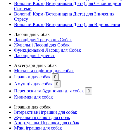
Вологий Корм (Ветеринарна Дієта) для Сечовивідної
Системи
Вологий Корм (Ветеринарна Дієта) для Зниження
Стресу
Вологий Корм (Ветеринарна Дієта) для Відновлення
Ласощі для Собак
Ласощі для Тренувань Собак
Жувальні Ласощі для Собак
Функціональні Ласощі для Собак
Ласощі для Цуценят
Аксесуари для Собак
Миски та годівниці для собак
Іграшки для собак

Амуніція для собак

Переноски та будиночки для собак

Килимки для собак
Іграшки для собак
Інтерактивні іграшки для собак
Жувальні іграшки для собак
Апортувальні іграшки для собак
М'які іграшки для собак