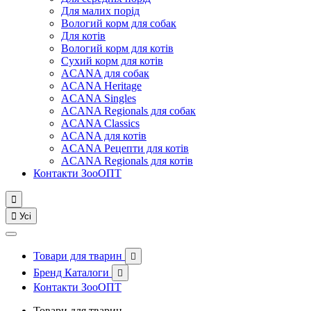
Для малих порід
Вологий корм для собак
Для котів
Вологий корм для котів
Сухий корм для котів
ACANA для собак
ACANA Heritage
ACANA Singles
ACANA Regionals для собак
ACANA Classics
ACANA для котів
ACANA Рецепти для котів
ACANA Regionals для котів
Контакти ЗооОПТ


Усі
Товари для тварин

Бренд Каталоги

Контакти ЗооОПТ
Товари для тварин