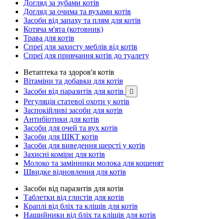
Догляд за зубами котів
Догляд за очима та вухами котів
Засоби від запаху та плям для котів
Котяча м'ята (котовник)
Трава для котів
Спреї для захисту меблів від котів
Спреї для привчання котів до туалету
Ветаптека та здоров'я котів
Вітаміни та добавки для котів
Засоби від паразитів для котів

Регуляція статевої охоти у котів
Заспокійливі засоби для котів
Антибіотики для котів
Засоби для очей та вух котів
Засоби для ШКТ котів
Засоби для виведення шерсті у котів
Захисні коміри для котів
Молоко та замінники молока для кошенят
Швидке відновлення для котів
Засоби від паразитів для котів
Таблетки від глистів для котів
Краплі від бліх та кліщів для котів
Нашийники від бліх та кліщів для котів