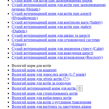
Сухий корм для котів при захворюваннях нирок
Сухий ветеринарний корм для котів при захворюваннях
печінки (Hepatic)
Сухий ветеринарний корм для котів при алергії
(Hypoallergenic)
Сухий ветеринарний корм для контролю ваги (Satiety)
Сухий ветеринарний корм для котів при діабеті
(Diabetic)
Сухий ветеринарний корм для шкіри та шерсті
Сухий ветеринарний корм для сечовивідної системи
(Urinary)
Сухий ветеринарний корм для зниження стресу (Calm)
Сухий ветеринарний корм для виведення шерсті
Сухий ветеринарний корм для відновлення (Recovery)
Вологий корм для котів
Вологий корм для кошенят
Вологий корм для дорослих котів (1-7 років)
Вологий корм для літніх котів (7+)
Вологий корм для котів за породою
Вологий ветеринарний корм для котів

Вологий корм для стерилізованих котів
Вологий корм для вибагливих котів
Вологий корм для котів з чутливим травленням
Вологий корм для вагітних та лактуючих кішок