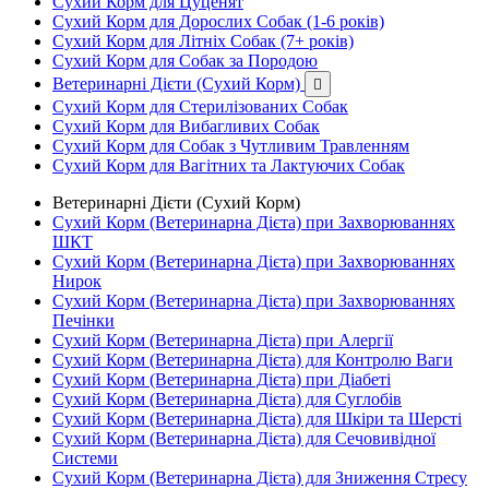
Сухий Корм для Цуценят
Сухий Корм для Дорослих Собак (1-6 років)
Сухий Корм для Літніх Собак (7+ років)
Сухий Корм для Собак за Породою
Ветеринарні Дієти (Сухий Корм)

Сухий Корм для Стерилізованих Собак
Сухий Корм для Вибагливих Собак
Сухий Корм для Собак з Чутливим Травленням
Сухий Корм для Вагітних та Лактуючих Собак
Ветеринарні Дієти (Сухий Корм)
Сухий Корм (Ветеринарна Дієта) при Захворюваннях
ШКТ
Сухий Корм (Ветеринарна Дієта) при Захворюваннях
Нирок
Сухий Корм (Ветеринарна Дієта) при Захворюваннях
Печінки
Сухий Корм (Ветеринарна Дієта) при Алергії
Сухий Корм (Ветеринарна Дієта) для Контролю Ваги
Сухий Корм (Ветеринарна Дієта) при Діабеті
Сухий Корм (Ветеринарна Дієта) для Суглобів
Сухий Корм (Ветеринарна Дієта) для Шкіри та Шерсті
Сухий Корм (Ветеринарна Дієта) для Сечовивідної
Системи
Сухий Корм (Ветеринарна Дієта) для Зниження Стресу