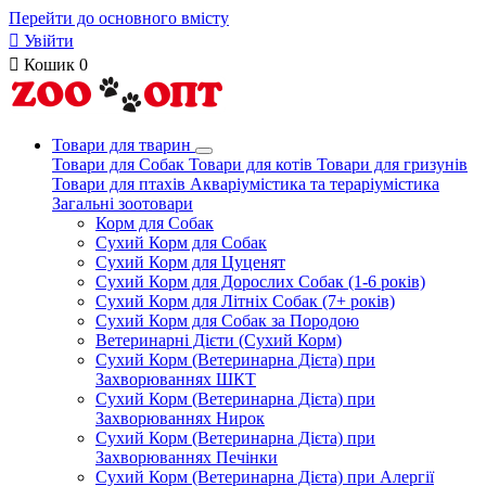
Перейти до основного вмісту

Увійти

Кошик
0
Товари для тварин
Товари для Собак
Товари для котів
Товари для гризунів
Товари для птахів
Акваріумістика та тераріумістика
Загальні зоотовари
Корм для Собак
Сухий Корм для Собак
Сухий Корм для Цуценят
Сухий Корм для Дорослих Собак (1-6 років)
Сухий Корм для Літніх Собак (7+ років)
Сухий Корм для Собак за Породою
Ветеринарні Дієти (Сухий Корм)
Сухий Корм (Ветеринарна Дієта) при
Захворюваннях ШКТ
Сухий Корм (Ветеринарна Дієта) при
Захворюваннях Нирок
Сухий Корм (Ветеринарна Дієта) при
Захворюваннях Печінки
Сухий Корм (Ветеринарна Дієта) при Алергії