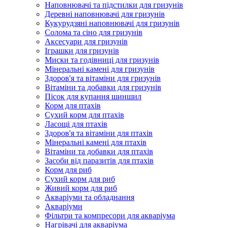
Наповнювачі та підстилки для гризунів
Деревні наповнювачі для гризунів
Кукурудзяні наповнювачі для гризунів
Солома та сіно для гризунів
Аксесуари для гризунів
Іграшки для гризунів
Миски та годівниці для гризунів
Мінеральні камені для гризунів
Здоров'я та вітаміни для гризунів
Вітаміни та добавки для гризунів
Пісок для купання шиншил
Корм для птахів
Сухий корм для птахів
Ласощі для птахів
Здоров'я та вітаміни для птахів
Мінеральні камені для птахів
Вітаміни та добавки для птахів
Засоби від паразитів для птахів
Корм для риб
Сухий корм для риб
Живий корм для риб
Акваріуми та обладнання
Акваріуми
Фільтри та компресори для акваріума
Нагрівачі для акваріума