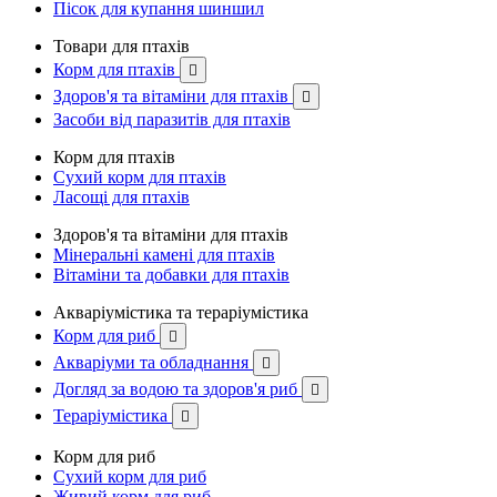
Пісок для купання шиншил
Товари для птахів
Корм для птахів

Здоров'я та вітаміни для птахів

Засоби від паразитів для птахів
Корм для птахів
Сухий корм для птахів
Ласощі для птахів
Здоров'я та вітаміни для птахів
Мінеральні камені для птахів
Вітаміни та добавки для птахів
Акваріумістика та тераріумістика
Корм для риб

Акваріуми та обладнання

Догляд за водою та здоров'я риб

Тераріумістика

Корм для риб
Сухий корм для риб
Живий корм для риб