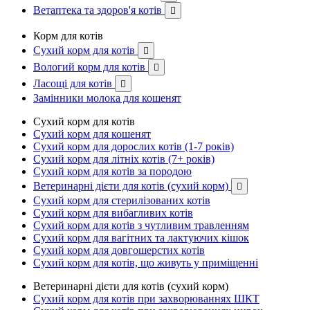
Ветаптека та здоров'я котів

Корм для котів
Сухий корм для котів

Вологий корм для котів

Ласощі для котів

Замінники молока для кошенят
Сухий корм для котів
Сухий корм для кошенят
Сухий корм для дорослих котів (1-7 років)
Сухий корм для літніх котів (7+ років)
Сухий корм для котів за породою
Ветеринарні дієти для котів (сухий корм)

Сухий корм для стерилізованих котів
Сухий корм для вибагливих котів
Сухий корм для котів з чутливим травленням
Сухий корм для вагітних та лактуючих кішок
Сухий корм для довгошерстих котів
Сухий корм для котів, що живуть у приміщенні
Ветеринарні дієти для котів (сухий корм)
Сухий корм для котів при захворюваннях ШКТ