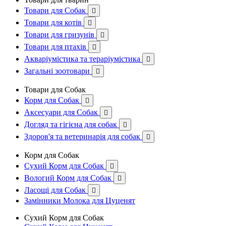
Товари для Собак

Товари для котів

Товари для гризунів

Товари для птахів

Акваріумістика та тераріумістика

Загальні зоотовари

Товари для Собак
Корм для Собак

Аксесуари для Собак

Догляд та гігієна для собак

Здоров'я та ветеринарія для собак

Корм для Собак
Сухий Корм для Собак

Вологий Корм для Собак

Ласощі для Собак

Замінники Молока для Цуценят
Сухий Корм для Собак