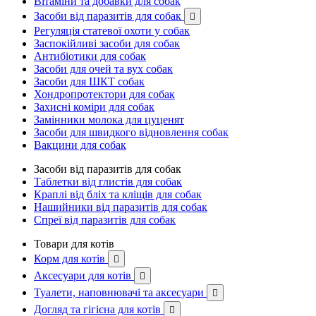
Вітаміни та добавки для собак
Засоби від паразитів для собак

Регуляція статевої охоти у собак
Заспокійливі засоби для собак
Антибіотики для собак
Засоби для очей та вух собак
Засоби для ШКТ собак
Хондропротектори для собак
Захисні коміри для собак
Замінники молока для цуценят
Засоби для швидкого відновлення собак
Вакцини для собак
Засоби від паразитів для собак
Таблетки від глистів для собак
Краплі від бліх та кліщів для собак
Нашийники від паразитів для собак
Спреї від паразитів для собак
Товари для котів
Корм для котів

Аксесуари для котів

Туалети, наповнювачі та аксесуари

Догляд та гігієна для котів
