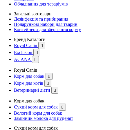
Обладнання для тераріумів
Загальні зоотовари
Дезінфекція та прибирання
Подарункові набори для тварин
Контейнери для зберігання корму
Бренд Каталоги
Royal Canin

Exclusion

ACANA

Royal Canin
Корм для собак

Корм для котів

Ветеринарні дієти

Корм для собак
Сухий корм для собак

Вологий корм для собак
Замінник молока для цуценят
Сухий корм для собак