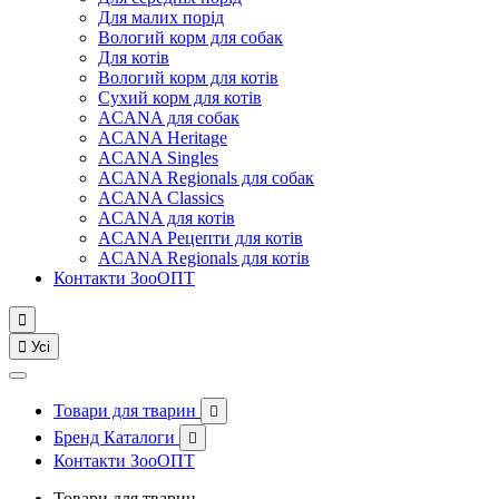
Для малих порід
Вологий корм для собак
Для котів
Вологий корм для котів
Сухий корм для котів
ACANA для собак
ACANA Heritage
ACANA Singles
ACANA Regionals для собак
ACANA Classics
ACANA для котів
ACANA Рецепти для котів
ACANA Regionals для котів
Контакти ЗооОПТ


Усі
Товари для тварин

Бренд Каталоги

Контакти ЗооОПТ
Товари для тварин