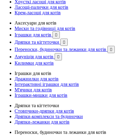
Хрусткі ласощі для котів
Ласощі-палички для котів
Крем-ласощі для котів
Аксесуари для котів
Миски та годівниці для котів
Іграшки для котів

Дряпки та кігтеточки

Переноски, будиночки та лежанки для котів

Амуніція для котів

Килимки для котів
Іграшки для котів
Дражнилки для котів
Інтерактивні іграшки для котів
М'ячики для котів
Іграшки-мишки для котів
Дряпки та кігтеточки
Стовпчики-дряпки для котів
Дряпки-комплекси та будиночки
Дряпки-лежанки для котів
Переноски, будиночки та лежанки для котів