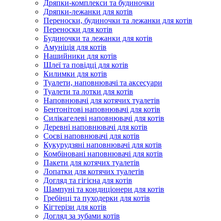
Дряпки-комплекси та будиночки
Дряпки-лежанки для котів
Переноски, будиночки та лежанки для котів
Переноски для котів
Будиночки та лежанки для котів
Амуніція для котів
Нашийники для котів
Шлеї та повідці для котів
Килимки для котів
Туалети, наповнювачі та аксесуари
Туалети та лотки для котів
Наповнювачі для котячих туалетів
Бентонітові наповнювачі для котів
Силікагелеві наповнювачі для котів
Деревні наповнювачі для котів
Соєві наповнювачі для котів
Кукурудзяні наповнювачі для котів
Комбіновані наповнювачі для котів
Пакети для котячих туалетів
Лопатки для котячих туалетів
Догляд та гігієна для котів
Шампуні та кондиціонери для котів
Гребінці та пуходерки для котів
Кігтерізи для котів
Догляд за зубами котів