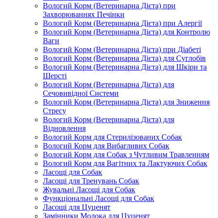
Вологий Корм (Ветеринарна Дієта) при
Захворюваннях Печінки
Вологий Корм (Ветеринарна Дієта) при Алергії
Вологий Корм (Ветеринарна Дієта) для Контролю
Ваги
Вологий Корм (Ветеринарна Дієта) при Діабеті
Вологий Корм (Ветеринарна Дієта) для Суглобів
Вологий Корм (Ветеринарна Дієта) для Шкіри та
Шерсті
Вологий Корм (Ветеринарна Дієта) для
Сечовивідної Системи
Вологий Корм (Ветеринарна Дієта) для Зниження
Стресу
Вологий Корм (Ветеринарна Дієта) для
Відновлення
Вологий Корм для Стерилізованих Собак
Вологий Корм для Вибагливих Собак
Вологий Корм для Собак з Чутливим Травленням
Вологий Корм для Вагітних та Лактуючих Собак
Ласощі для Собак
Ласощі для Тренувань Собак
Жувальні Ласощі для Собак
Функціональні Ласощі для Собак
Ласощі для Цуценят
Замінники Молока для Цуценят