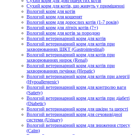
Сухий корм для довгошерстих котів
Сухий корм для котів, що живуть у приміщенні
Вологий корм для котів
Вологий корм для кошенят
Вологий корм для дорослих котів (1-7 років)
Вологий корм для літніх котів (7+)
Вологий корм для котів за породою
Вологий ветеринарний корм для котів
Вологий ветеринарний корм для котів при
захворюваннях ШКТ (Gastrointestinal)
Вологий ветеринарний корм для котів при
захворюваннях нирок (Renal)
Вологий ветеринарний корм для котів при
захворюваннях печінки (Hepatic)
Вологий ветеринарний корм для котів при алергії
(Hypoallergenic)
Вологий ветеринарний корм для контролю ваги
(Satiety)
Вологий ветеринарний корм для котів при діабеті
(Diabetic)
Вологий ветеринарний корм для шкіри та шерсті
Вологий ветеринарний корм для сечовивідної
системи (Urinary)
Вологий ветеринарний корм для зниження стресу
(Calm)