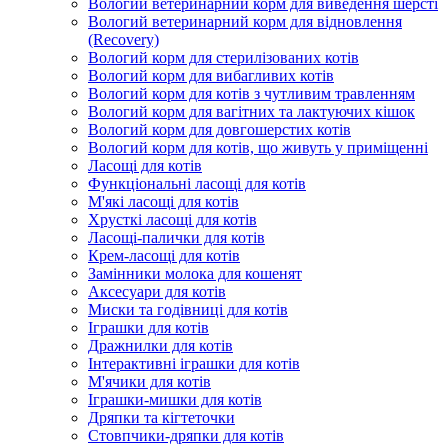
Вологий ветеринарний корм для виведення шерсті
Вологий ветеринарний корм для відновлення
(Recovery)
Вологий корм для стерилізованих котів
Вологий корм для вибагливих котів
Вологий корм для котів з чутливим травленням
Вологий корм для вагітних та лактуючих кішок
Вологий корм для довгошерстих котів
Вологий корм для котів, що живуть у приміщенні
Ласощі для котів
Функціональні ласощі для котів
М'які ласощі для котів
Хрусткі ласощі для котів
Ласощі-палички для котів
Крем-ласощі для котів
Замінники молока для кошенят
Аксесуари для котів
Миски та годівниці для котів
Іграшки для котів
Дражнилки для котів
Інтерактивні іграшки для котів
М'ячики для котів
Іграшки-мишки для котів
Дряпки та кігтеточки
Стовпчики-дряпки для котів