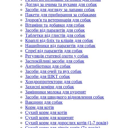
Догляд за очима та вухами для собак
Засоби для догляду за лапами собак
Пакети для прибирання за собаками
Здоров'я та ветеринарія для собак
Вітаміни та добавки для собак
Засоби від паразитів для собак
Таблетки від глистів для собак
Краплі від бліх та кліщів для собак
Нашийники від паразитів для собак
Спреї від паразитів для собак
Регуляція статевої охоти у собак
Заспокійливі засоби для собак
Антибіотики для собак
Засоби для очей та вух собак
Засоби для ШКТ собак
Хондропротектори для собак
Захисні коміри для собак
Замінники молока для цуценят
Засоби для швидкого відновлення собак
Вакцини для собак
Корм для котів
Сухий корм для котів
Сухий корм для кошенят
Сухий корм для дорослих котів (1-7 років)
Сухий корм для літніх котів (7+ років)