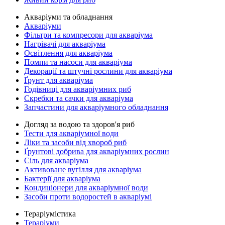
Акваріуми та обладнання
Акваріуми
Фільтри та компресори для акваріума
Нагрівачі для акваріума
Освітлення для акваріума
Помпи та насоси для акваріума
Декорації та штучні рослини для акваріума
Ґрунт для акваріума
Годівниці для акваріумних риб
Скребки та сачки для акваріума
Запчастини для акваріумного обладнання
Догляд за водою та здоров'я риб
Тести для акваріумної води
Ліки та засоби від хвороб риб
Ґрунтові добрива для акваріумних рослин
Сіль для акваріума
Активоване вугілля для акваріума
Бактерії для акваріума
Кондиціонери для акваріумної води
Засоби проти водоростей в акваріумі
Тераріумістика
Тераріуми