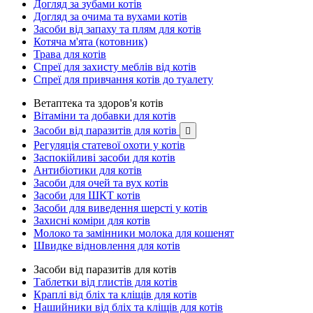
Догляд за зубами котів
Догляд за очима та вухами котів
Засоби від запаху та плям для котів
Котяча м'ята (котовник)
Трава для котів
Спреї для захисту меблів від котів
Спреї для привчання котів до туалету
Ветаптека та здоров'я котів
Вітаміни та добавки для котів
Засоби від паразитів для котів

Регуляція статевої охоти у котів
Заспокійливі засоби для котів
Антибіотики для котів
Засоби для очей та вух котів
Засоби для ШКТ котів
Засоби для виведення шерсті у котів
Захисні коміри для котів
Молоко та замінники молока для кошенят
Швидке відновлення для котів
Засоби від паразитів для котів
Таблетки від глистів для котів
Краплі від бліх та кліщів для котів
Нашийники від бліх та кліщів для котів