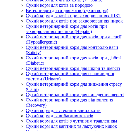
Сухий корм для котів за породою
Ветеринарні дієти для котів (сухий корм)
Сухий корм для котів при захворюваннях ШКТ
Сухий корм для котів при захворюваннях нирок
Сухий ветеринарний корм для котів при
захворюваннях печінки (Hepatic)
Сухий ветеринарний корм для котів при алергії
(Hypoallergenic)
Сухий ветеринарний корм для контролю ваги
(Satiety)
Сухий ветеринарний корм для котів при діабеті
(Diabetic)
Сухий ветеринарний корм для шкіри та шерсті
Сухий ветеринарний корм для сечовивідної
системи (Urinary)
Сухий ветеринарний корм для зниження стресу
(Calm)
Сухий ветеринарний корм для виведення шерсті
Сухий ветеринарний корм для відновлення
(Recovery)
Сухий корм для стерилізованих котів
Сухий корм для вибагливих котів
Сухий корм для котів з чутливим травленням
Сухий корм для вагітних та лактуючих кішок