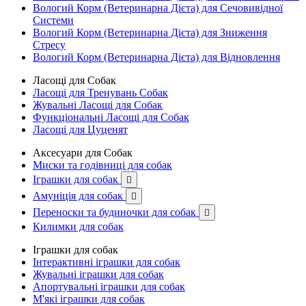
Вологий Корм (Ветеринарна Дієта) для Сечовивідної
Системи
Вологий Корм (Ветеринарна Дієта) для Зниження
Стресу
Вологий Корм (Ветеринарна Дієта) для Відновлення
Ласощі для Собак
Ласощі для Тренувань Собак
Жувальні Ласощі для Собак
Функціональні Ласощі для Собак
Ласощі для Цуценят
Аксесуари для Собак
Миски та годівниці для собак
Іграшки для собак

Амуніція для собак

Переноски та будиночки для собак

Килимки для собак
Іграшки для собак
Інтерактивні іграшки для собак
Жувальні іграшки для собак
Апортувальні іграшки для собак
М'які іграшки для собак