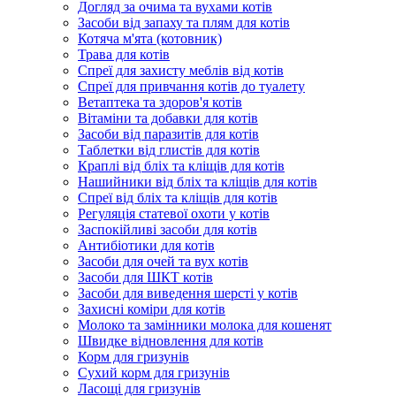
Догляд за очима та вухами котів
Засоби від запаху та плям для котів
Котяча м'ята (котовник)
Трава для котів
Спреї для захисту меблів від котів
Спреї для привчання котів до туалету
Ветаптека та здоров'я котів
Вітаміни та добавки для котів
Засоби від паразитів для котів
Таблетки від глистів для котів
Краплі від бліх та кліщів для котів
Нашийники від бліх та кліщів для котів
Спреї від бліх та кліщів для котів
Регуляція статевої охоти у котів
Заспокійливі засоби для котів
Антибіотики для котів
Засоби для очей та вух котів
Засоби для ШКТ котів
Засоби для виведення шерсті у котів
Захисні коміри для котів
Молоко та замінники молока для кошенят
Швидке відновлення для котів
Корм для гризунів
Сухий корм для гризунів
Ласощі для гризунів