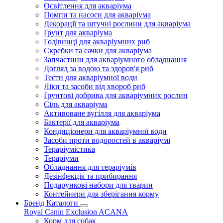
Освітлення для акваріума
Помпи та насоси для акваріума
Декорації та штучні рослини для акваріума
Ґрунт для акваріума
Годівниці для акваріумних риб
Скребки та сачки для акваріума
Запчастини для акваріумного обладнання
Догляд за водою та здоров'я риб
Тести для акваріумної води
Ліки та засоби від хвороб риб
Ґрунтові добрива для акваріумних рослин
Сіль для акваріума
Активоване вугілля для акваріума
Бактерії для акваріума
Кондиціонери для акваріумної води
Засоби проти водоростей в акваріумі
Тераріумістика
Тераріуми
Обладнання для тераріумів
Дезінфекція та прибирання
Подарункові набори для тварин
Контейнери для зберігання корму
Бренд Каталоги
Royal Canin
Exclusion
ACANA
Корм для собак