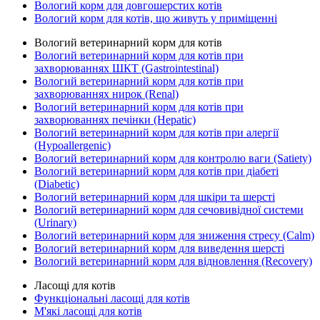
Вологий корм для довгошерстих котів
Вологий корм для котів, що живуть у приміщенні
Вологий ветеринарний корм для котів
Вологий ветеринарний корм для котів при
захворюваннях ШКТ (Gastrointestinal)
Вологий ветеринарний корм для котів при
захворюваннях нирок (Renal)
Вологий ветеринарний корм для котів при
захворюваннях печінки (Hepatic)
Вологий ветеринарний корм для котів при алергії
(Hypoallergenic)
Вологий ветеринарний корм для контролю ваги (Satiety)
Вологий ветеринарний корм для котів при діабеті
(Diabetic)
Вологий ветеринарний корм для шкіри та шерсті
Вологий ветеринарний корм для сечовивідної системи
(Urinary)
Вологий ветеринарний корм для зниження стресу (Calm)
Вологий ветеринарний корм для виведення шерсті
Вологий ветеринарний корм для відновлення (Recovery)
Ласощі для котів
Функціональні ласощі для котів
М'які ласощі для котів