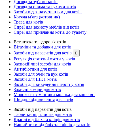
Догляд за зубами котів
Догляд за очима та вухами котів
Засоби від запаху та плям для котів
Котяча м'ята (котовник)
Трава для котів
Спреї для захисту меблів від котів
Спреї для привчання котів до туалету
Ветаптека та здоров'я котів
Вітаміни та добавки для котів
Засоби від паразитів для котів

Регуляція статевої охоти у котів
Заспокійливі засоби для котів
Антибіотики для котів
Засоби для очей та вух котів
Засоби для ШКТ котів
Засоби для виведення шерсті у котів
Захисні коміри для котів
Молоко та замінники молока для кошенят
Швидке відновлення для котів
Засоби від паразитів для котів
Таблетки від глистів для котів
Краплі від бліх та кліщів для котів
Нашийники від бліх та кліщів для котів