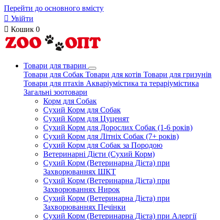
Перейти до основного вмісту

Увійти

Кошик
0
Товари для тварин
Товари для Собак
Товари для котів
Товари для гризунів
Товари для птахів
Акваріумістика та тераріумістика
Загальні зоотовари
Корм для Собак
Сухий Корм для Собак
Сухий Корм для Цуценят
Сухий Корм для Дорослих Собак (1-6 років)
Сухий Корм для Літніх Собак (7+ років)
Сухий Корм для Собак за Породою
Ветеринарні Дієти (Сухий Корм)
Сухий Корм (Ветеринарна Дієта) при
Захворюваннях ШКТ
Сухий Корм (Ветеринарна Дієта) при
Захворюваннях Нирок
Сухий Корм (Ветеринарна Дієта) при
Захворюваннях Печінки
Сухий Корм (Ветеринарна Дієта) при Алергії