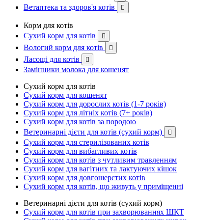
Ветаптека та здоров'я котів

Корм для котів
Сухий корм для котів

Вологий корм для котів

Ласощі для котів

Замінники молока для кошенят
Сухий корм для котів
Сухий корм для кошенят
Сухий корм для дорослих котів (1-7 років)
Сухий корм для літніх котів (7+ років)
Сухий корм для котів за породою
Ветеринарні дієти для котів (сухий корм)

Сухий корм для стерилізованих котів
Сухий корм для вибагливих котів
Сухий корм для котів з чутливим травленням
Сухий корм для вагітних та лактуючих кішок
Сухий корм для довгошерстих котів
Сухий корм для котів, що живуть у приміщенні
Ветеринарні дієти для котів (сухий корм)
Сухий корм для котів при захворюваннях ШКТ