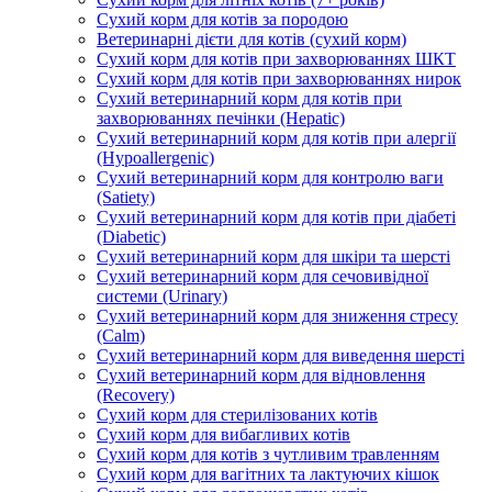
Сухий корм для котів за породою
Ветеринарні дієти для котів (сухий корм)
Сухий корм для котів при захворюваннях ШКТ
Сухий корм для котів при захворюваннях нирок
Сухий ветеринарний корм для котів при
захворюваннях печінки (Hepatic)
Сухий ветеринарний корм для котів при алергії
(Hypoallergenic)
Сухий ветеринарний корм для контролю ваги
(Satiety)
Сухий ветеринарний корм для котів при діабеті
(Diabetic)
Сухий ветеринарний корм для шкіри та шерсті
Сухий ветеринарний корм для сечовивідної
системи (Urinary)
Сухий ветеринарний корм для зниження стресу
(Calm)
Сухий ветеринарний корм для виведення шерсті
Сухий ветеринарний корм для відновлення
(Recovery)
Сухий корм для стерилізованих котів
Сухий корм для вибагливих котів
Сухий корм для котів з чутливим травленням
Сухий корм для вагітних та лактуючих кішок