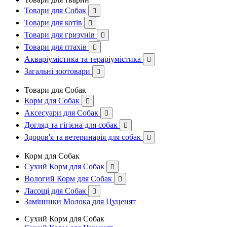
Товари для Собак

Товари для котів

Товари для гризунів

Товари для птахів

Акваріумістика та тераріумістика

Загальні зоотовари

Товари для Собак
Корм для Собак

Аксесуари для Собак

Догляд та гігієна для собак

Здоров'я та ветеринарія для собак

Корм для Собак
Сухий Корм для Собак

Вологий Корм для Собак

Ласощі для Собак

Замінники Молока для Цуценят
Сухий Корм для Собак