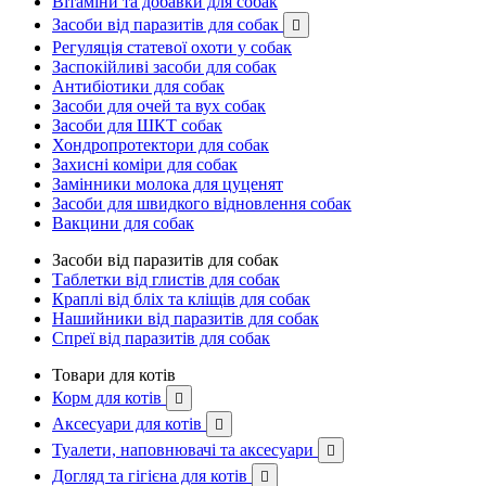
Вітаміни та добавки для собак
Засоби від паразитів для собак

Регуляція статевої охоти у собак
Заспокійливі засоби для собак
Антибіотики для собак
Засоби для очей та вух собак
Засоби для ШКТ собак
Хондропротектори для собак
Захисні коміри для собак
Замінники молока для цуценят
Засоби для швидкого відновлення собак
Вакцини для собак
Засоби від паразитів для собак
Таблетки від глистів для собак
Краплі від бліх та кліщів для собак
Нашийники від паразитів для собак
Спреї від паразитів для собак
Товари для котів
Корм для котів

Аксесуари для котів

Туалети, наповнювачі та аксесуари

Догляд та гігієна для котів
