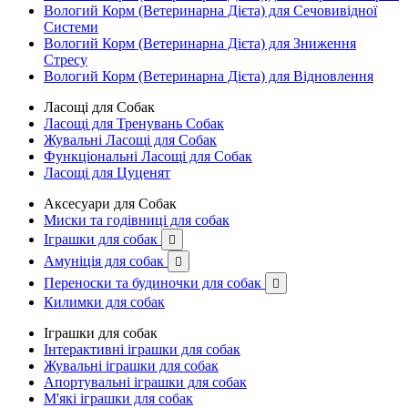
Вологий Корм (Ветеринарна Дієта) для Сечовивідної
Системи
Вологий Корм (Ветеринарна Дієта) для Зниження
Стресу
Вологий Корм (Ветеринарна Дієта) для Відновлення
Ласощі для Собак
Ласощі для Тренувань Собак
Жувальні Ласощі для Собак
Функціональні Ласощі для Собак
Ласощі для Цуценят
Аксесуари для Собак
Миски та годівниці для собак
Іграшки для собак

Амуніція для собак

Переноски та будиночки для собак

Килимки для собак
Іграшки для собак
Інтерактивні іграшки для собак
Жувальні іграшки для собак
Апортувальні іграшки для собак
М'які іграшки для собак