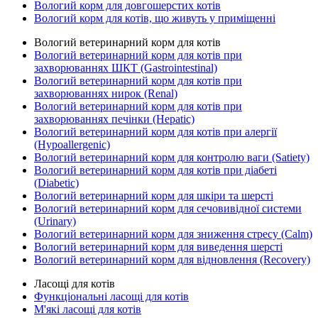
Вологий корм для довгошерстих котів
Вологий корм для котів, що живуть у приміщенні
Вологий ветеринарний корм для котів
Вологий ветеринарний корм для котів при
захворюваннях ШКТ (Gastrointestinal)
Вологий ветеринарний корм для котів при
захворюваннях нирок (Renal)
Вологий ветеринарний корм для котів при
захворюваннях печінки (Hepatic)
Вологий ветеринарний корм для котів при алергії
(Hypoallergenic)
Вологий ветеринарний корм для контролю ваги (Satiety)
Вологий ветеринарний корм для котів при діабеті
(Diabetic)
Вологий ветеринарний корм для шкіри та шерсті
Вологий ветеринарний корм для сечовивідної системи
(Urinary)
Вологий ветеринарний корм для зниження стресу (Calm)
Вологий ветеринарний корм для виведення шерсті
Вологий ветеринарний корм для відновлення (Recovery)
Ласощі для котів
Функціональні ласощі для котів
М'які ласощі для котів