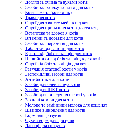
Догляд за очима та вухами котів
Засоби від запаху та плям для котів
Котяча м'ята (котовник)
Трава для котів
Спреї для захисту меблів від котів
Спреї для привчання котів до туалету
Ветаптека та здоров'я котів
Вітаміни та добавки для котів
Засоби від паразитів для котів
Таблетки від глистів для котів
Краплі від бліх та кліщів для котів
Нашийники від бліх та кліщів для котів
Спреї від бліх та кліщів для котів
Регуляція статевої охоти у котів
Заспокійливі засоби для котів
Антибіотики для котів
Засоби для очей та вух котів
Засоби для ШКТ котів
Засоби для виведення шерсті у котів
Захисні коміри для котів
Молоко та замінники молока для кошенят
Швидке відновлення для котів
Корм для гризунів
Сухий корм для гризунів
Ласощі для гризунів