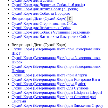
Сухий Корм для Цуценят
Сухий Корм для Дорослих Собак (1-6 років)
Сухий Корм для Літніх Собак (7+ років)
Сухий Корм для Собак за Породою
Ветеринарні Дієти (Сухий Корм)

Сухий Корм для Стерилізованих Собак
Сухий Корм для Вибагливих Собак
Сухий Корм для Собак з Чутливим Травленням
Сухий Корм для Вагітних та Лактуючих Собак
Ветеринарні Дієти (Сухий Корм)
Сухий Корм (Ветеринарна Дієта) при Захворюваннях
ШКТ
Сухий Корм (Ветеринарна Дієта) при Захворюваннях
Нирок
Сухий Корм (Ветеринарна Дієта) при Захворюваннях
Печінки
Сухий Корм (Ветеринарна Дієта) при Алергії
Сухий Корм (Ветеринарна Дієта) для Контролю Ваги
Сухий Корм (Ветеринарна Дієта) при Діабеті
Сухий Корм (Ветеринарна Дієта) для Суглобів
Сухий Корм (Ветеринарна Дієта) для Шкіри та Шерсті
Сухий Корм (Ветеринарна Дієта) для Сечовивідної
Системи
Сухий Корм (Ветеринарна Дієта) для Зниження Стресу