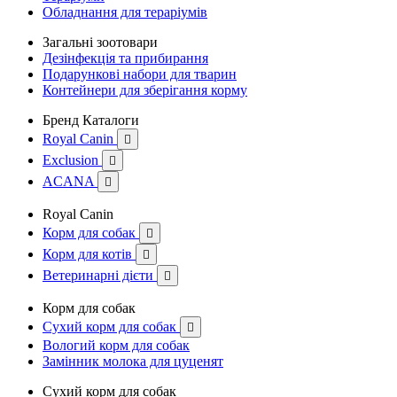
Обладнання для тераріумів
Загальні зоотовари
Дезінфекція та прибирання
Подарункові набори для тварин
Контейнери для зберігання корму
Бренд Каталоги
Royal Canin

Exclusion

ACANA

Royal Canin
Корм для собак

Корм для котів

Ветеринарні дієти

Корм для собак
Сухий корм для собак

Вологий корм для собак
Замінник молока для цуценят
Сухий корм для собак