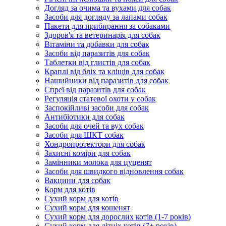
Догляд за очима та вухами для собак
Засоби для догляду за лапами собак
Пакети для прибирання за собаками
Здоров'я та ветеринарія для собак
Вітаміни та добавки для собак
Засоби від паразитів для собак
Таблетки від глистів для собак
Краплі від бліх та кліщів для собак
Нашийники від паразитів для собак
Спреї від паразитів для собак
Регуляція статевої охоти у собак
Заспокійливі засоби для собак
Антибіотики для собак
Засоби для очей та вух собак
Засоби для ШКТ собак
Хондропротектори для собак
Захисні коміри для собак
Замінники молока для цуценят
Засоби для швидкого відновлення собак
Вакцини для собак
Корм для котів
Сухий корм для котів
Сухий корм для кошенят
Сухий корм для дорослих котів (1-7 років)
Сухий корм для літніх котів (7+ років)