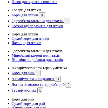
Пісок для купання шиншил
Товари для птахів
Корм для птахів

Здоров'я та вітаміни для птахів

Засоби від паразитів для птахів
Корм для птахів
Сухий корм для птахів
Ласощі для птахів
Здоров'я та вітаміни для птахів
Мінеральні камені для птахів
Вітаміни та добавки для птахів
Акваріумістика та тераріумістика
Корм для риб

Акваріуми та обладнання

Догляд за водою та здоров'я риб

Тераріумістика

Корм для риб
Сухий корм для риб
Живий корм для риб