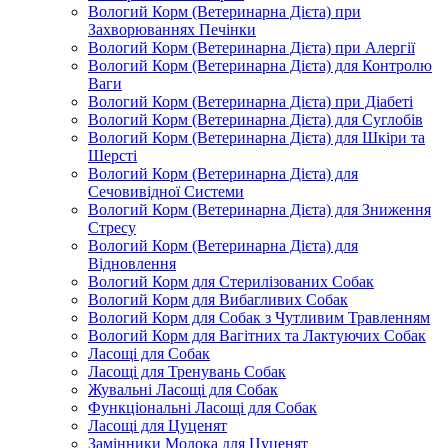
Вологий Корм (Ветеринарна Дієта) при
Захворюваннях Печінки
Вологий Корм (Ветеринарна Дієта) при Алергії
Вологий Корм (Ветеринарна Дієта) для Контролю
Ваги
Вологий Корм (Ветеринарна Дієта) при Діабеті
Вологий Корм (Ветеринарна Дієта) для Суглобів
Вологий Корм (Ветеринарна Дієта) для Шкіри та
Шерсті
Вологий Корм (Ветеринарна Дієта) для
Сечовивідної Системи
Вологий Корм (Ветеринарна Дієта) для Зниження
Стресу
Вологий Корм (Ветеринарна Дієта) для
Відновлення
Вологий Корм для Стерилізованих Собак
Вологий Корм для Вибагливих Собак
Вологий Корм для Собак з Чутливим Травленням
Вологий Корм для Вагітних та Лактуючих Собак
Ласощі для Собак
Ласощі для Тренувань Собак
Жувальні Ласощі для Собак
Функціональні Ласощі для Собак
Ласощі для Цуценят
Замінники Молока для Цуценят