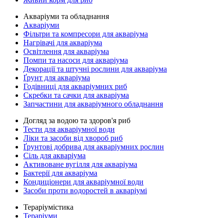
Акваріуми та обладнання
Акваріуми
Фільтри та компресори для акваріума
Нагрівачі для акваріума
Освітлення для акваріума
Помпи та насоси для акваріума
Декорації та штучні рослини для акваріума
Ґрунт для акваріума
Годівниці для акваріумних риб
Скребки та сачки для акваріума
Запчастини для акваріумного обладнання
Догляд за водою та здоров'я риб
Тести для акваріумної води
Ліки та засоби від хвороб риб
Ґрунтові добрива для акваріумних рослин
Сіль для акваріума
Активоване вугілля для акваріума
Бактерії для акваріума
Кондиціонери для акваріумної води
Засоби проти водоростей в акваріумі
Тераріумістика
Тераріуми