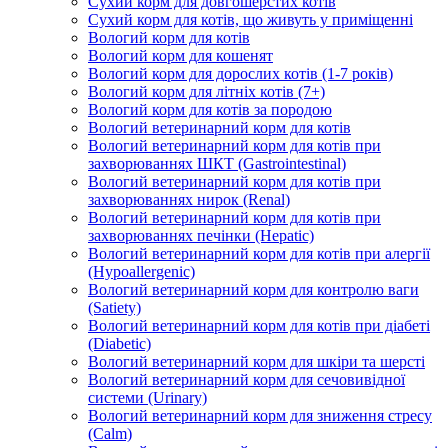
Сухий корм для довгошерстих котів
Сухий корм для котів, що живуть у приміщенні
Вологий корм для котів
Вологий корм для кошенят
Вологий корм для дорослих котів (1-7 років)
Вологий корм для літніх котів (7+)
Вологий корм для котів за породою
Вологий ветеринарний корм для котів
Вологий ветеринарний корм для котів при
захворюваннях ШКТ (Gastrointestinal)
Вологий ветеринарний корм для котів при
захворюваннях нирок (Renal)
Вологий ветеринарний корм для котів при
захворюваннях печінки (Hepatic)
Вологий ветеринарний корм для котів при алергії
(Hypoallergenic)
Вологий ветеринарний корм для контролю ваги
(Satiety)
Вологий ветеринарний корм для котів при діабеті
(Diabetic)
Вологий ветеринарний корм для шкіри та шерсті
Вологий ветеринарний корм для сечовивідної
системи (Urinary)
Вологий ветеринарний корм для зниження стресу
(Calm)