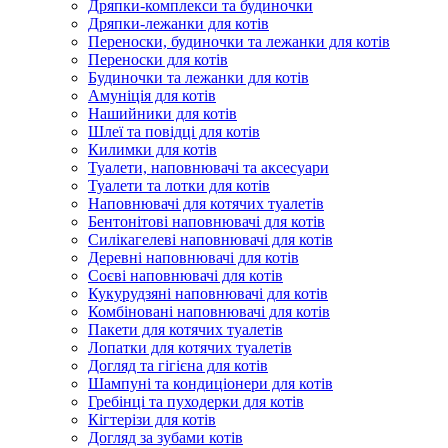
Дряпки-комплекси та будиночки
Дряпки-лежанки для котів
Переноски, будиночки та лежанки для котів
Переноски для котів
Будиночки та лежанки для котів
Амуніція для котів
Нашийники для котів
Шлеї та повідці для котів
Килимки для котів
Туалети, наповнювачі та аксесуари
Туалети та лотки для котів
Наповнювачі для котячих туалетів
Бентонітові наповнювачі для котів
Силікагелеві наповнювачі для котів
Деревні наповнювачі для котів
Соєві наповнювачі для котів
Кукурудзяні наповнювачі для котів
Комбіновані наповнювачі для котів
Пакети для котячих туалетів
Лопатки для котячих туалетів
Догляд та гігієна для котів
Шампуні та кондиціонери для котів
Гребінці та пуходерки для котів
Кігтерізи для котів
Догляд за зубами котів