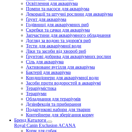
Освітлення для акваріума
Помпи та насоси для акваріума
Декорації та штучні рослини для акваріума
Ґрунт для акваріума
Годівниці для акваріумних риб
Скребки та сачки для акваріума
Запчастини для акваріумного обладнання
Догляд за водою та здоров'я риб
Тести для акваріумної води
Ліки та засоби від хвороб риб
Ґрунтові добрива для акваріумних рослин
Сіль для акваріума
Активоване вугілля для акваріума
Бактерії для акваріума
Кондиціонери для акваріумної води
Засоби проти водоростей в акваріумі
Тераріумістика
Тераріуми
Обладнання для тераріумів
Дезінфекція та прибирання
Подарункові набори для тварин
Контейнери для зберігання корму
Бренд Каталоги
Royal Canin
Exclusion
ACANA
Корм для собак