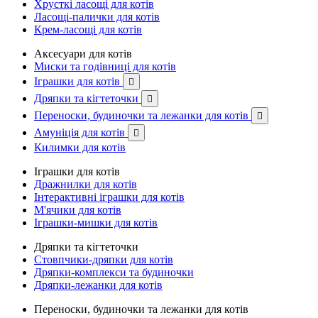
Хрусткі ласощі для котів
Ласощі-палички для котів
Крем-ласощі для котів
Аксесуари для котів
Миски та годівниці для котів
Іграшки для котів

Дряпки та кігтеточки

Переноски, будиночки та лежанки для котів

Амуніція для котів

Килимки для котів
Іграшки для котів
Дражнилки для котів
Інтерактивні іграшки для котів
М'ячики для котів
Іграшки-мишки для котів
Дряпки та кігтеточки
Стовпчики-дряпки для котів
Дряпки-комплекси та будиночки
Дряпки-лежанки для котів
Переноски, будиночки та лежанки для котів