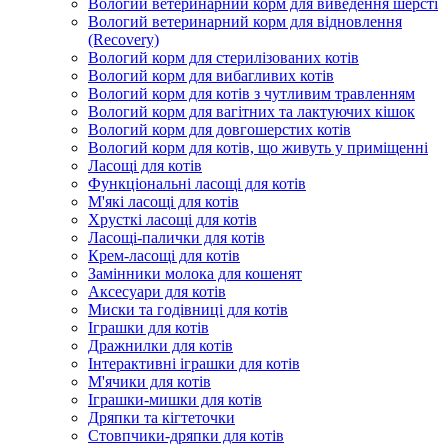
Вологий ветеринарний корм для виведення шерсті
Вологий ветеринарний корм для відновлення
(Recovery)
Вологий корм для стерилізованих котів
Вологий корм для вибагливих котів
Вологий корм для котів з чутливим травленням
Вологий корм для вагітних та лактуючих кішок
Вологий корм для довгошерстих котів
Вологий корм для котів, що живуть у приміщенні
Ласощі для котів
Функціональні ласощі для котів
М'які ласощі для котів
Хрусткі ласощі для котів
Ласощі-палички для котів
Крем-ласощі для котів
Замінники молока для кошенят
Аксесуари для котів
Миски та годівниці для котів
Іграшки для котів
Дражнилки для котів
Інтерактивні іграшки для котів
М'ячики для котів
Іграшки-мишки для котів
Дряпки та кігтеточки
Стовпчики-дряпки для котів