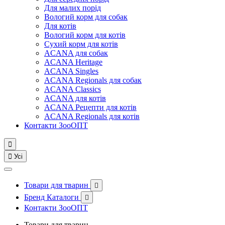
Для малих порід
Вологий корм для собак
Для котів
Вологий корм для котів
Сухий корм для котів
ACANA для собак
ACANA Heritage
ACANA Singles
ACANA Regionals для собак
ACANA Classics
ACANA для котів
ACANA Рецепти для котів
ACANA Regionals для котів
Контакти ЗооОПТ


Усі
Товари для тварин

Бренд Каталоги

Контакти ЗооОПТ
Товари для тварин