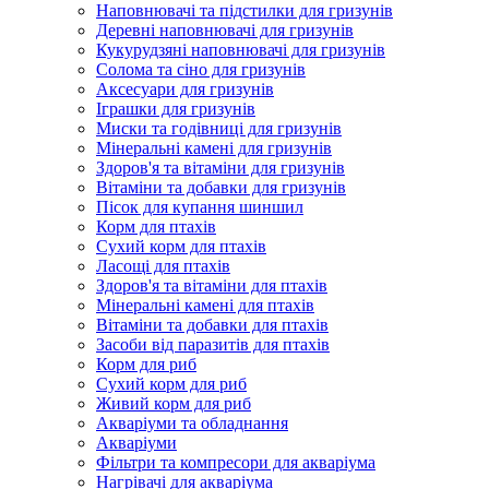
Наповнювачі та підстилки для гризунів
Деревні наповнювачі для гризунів
Кукурудзяні наповнювачі для гризунів
Солома та сіно для гризунів
Аксесуари для гризунів
Іграшки для гризунів
Миски та годівниці для гризунів
Мінеральні камені для гризунів
Здоров'я та вітаміни для гризунів
Вітаміни та добавки для гризунів
Пісок для купання шиншил
Корм для птахів
Сухий корм для птахів
Ласощі для птахів
Здоров'я та вітаміни для птахів
Мінеральні камені для птахів
Вітаміни та добавки для птахів
Засоби від паразитів для птахів
Корм для риб
Сухий корм для риб
Живий корм для риб
Акваріуми та обладнання
Акваріуми
Фільтри та компресори для акваріума
Нагрівачі для акваріума