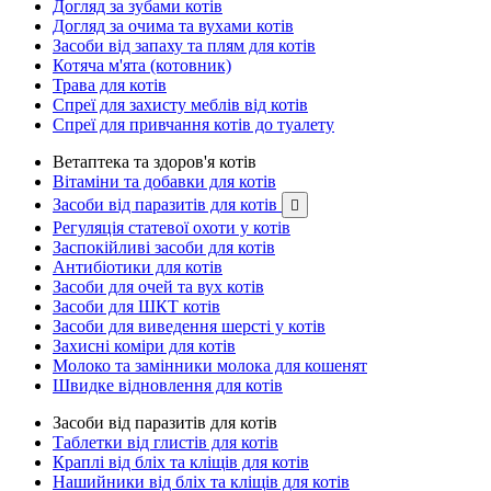
Догляд за зубами котів
Догляд за очима та вухами котів
Засоби від запаху та плям для котів
Котяча м'ята (котовник)
Трава для котів
Спреї для захисту меблів від котів
Спреї для привчання котів до туалету
Ветаптека та здоров'я котів
Вітаміни та добавки для котів
Засоби від паразитів для котів

Регуляція статевої охоти у котів
Заспокійливі засоби для котів
Антибіотики для котів
Засоби для очей та вух котів
Засоби для ШКТ котів
Засоби для виведення шерсті у котів
Захисні коміри для котів
Молоко та замінники молока для кошенят
Швидке відновлення для котів
Засоби від паразитів для котів
Таблетки від глистів для котів
Краплі від бліх та кліщів для котів
Нашийники від бліх та кліщів для котів