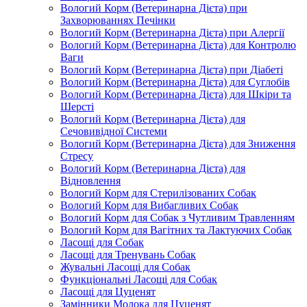
Вологий Корм (Ветеринарна Дієта) при
Захворюваннях Печінки
Вологий Корм (Ветеринарна Дієта) при Алергії
Вологий Корм (Ветеринарна Дієта) для Контролю
Ваги
Вологий Корм (Ветеринарна Дієта) при Діабеті
Вологий Корм (Ветеринарна Дієта) для Суглобів
Вологий Корм (Ветеринарна Дієта) для Шкіри та
Шерсті
Вологий Корм (Ветеринарна Дієта) для
Сечовивідної Системи
Вологий Корм (Ветеринарна Дієта) для Зниження
Стресу
Вологий Корм (Ветеринарна Дієта) для
Відновлення
Вологий Корм для Стерилізованих Собак
Вологий Корм для Вибагливих Собак
Вологий Корм для Собак з Чутливим Травленням
Вологий Корм для Вагітних та Лактуючих Собак
Ласощі для Собак
Ласощі для Тренувань Собак
Жувальні Ласощі для Собак
Функціональні Ласощі для Собак
Ласощі для Цуценят
Замінники Молока для Цуценят