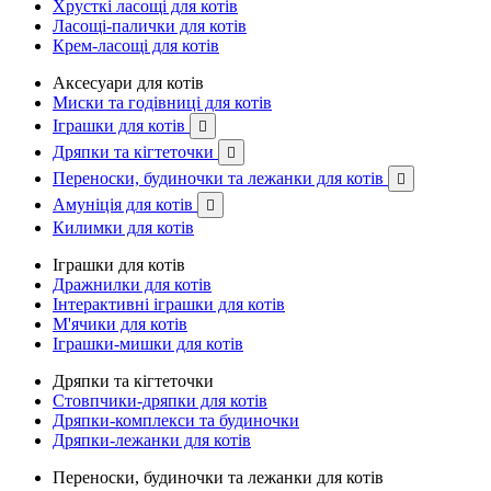
Хрусткі ласощі для котів
Ласощі-палички для котів
Крем-ласощі для котів
Аксесуари для котів
Миски та годівниці для котів
Іграшки для котів

Дряпки та кігтеточки

Переноски, будиночки та лежанки для котів

Амуніція для котів

Килимки для котів
Іграшки для котів
Дражнилки для котів
Інтерактивні іграшки для котів
М'ячики для котів
Іграшки-мишки для котів
Дряпки та кігтеточки
Стовпчики-дряпки для котів
Дряпки-комплекси та будиночки
Дряпки-лежанки для котів
Переноски, будиночки та лежанки для котів