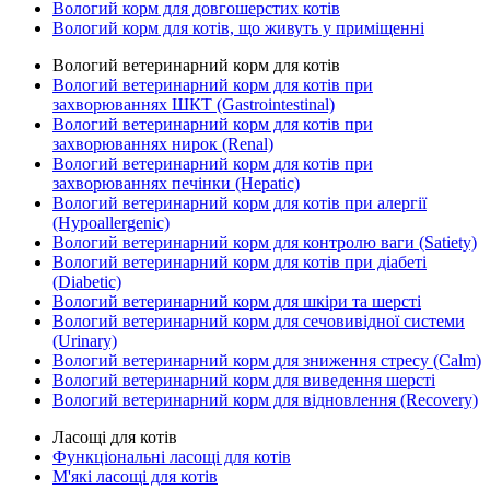
Вологий корм для довгошерстих котів
Вологий корм для котів, що живуть у приміщенні
Вологий ветеринарний корм для котів
Вологий ветеринарний корм для котів при
захворюваннях ШКТ (Gastrointestinal)
Вологий ветеринарний корм для котів при
захворюваннях нирок (Renal)
Вологий ветеринарний корм для котів при
захворюваннях печінки (Hepatic)
Вологий ветеринарний корм для котів при алергії
(Hypoallergenic)
Вологий ветеринарний корм для контролю ваги (Satiety)
Вологий ветеринарний корм для котів при діабеті
(Diabetic)
Вологий ветеринарний корм для шкіри та шерсті
Вологий ветеринарний корм для сечовивідної системи
(Urinary)
Вологий ветеринарний корм для зниження стресу (Calm)
Вологий ветеринарний корм для виведення шерсті
Вологий ветеринарний корм для відновлення (Recovery)
Ласощі для котів
Функціональні ласощі для котів
М'які ласощі для котів