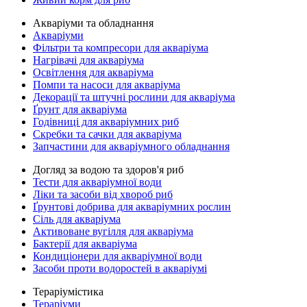
Акваріуми та обладнання
Акваріуми
Фільтри та компресори для акваріума
Нагрівачі для акваріума
Освітлення для акваріума
Помпи та насоси для акваріума
Декорації та штучні рослини для акваріума
Ґрунт для акваріума
Годівниці для акваріумних риб
Скребки та сачки для акваріума
Запчастини для акваріумного обладнання
Догляд за водою та здоров'я риб
Тести для акваріумної води
Ліки та засоби від хвороб риб
Ґрунтові добрива для акваріумних рослин
Сіль для акваріума
Активоване вугілля для акваріума
Бактерії для акваріума
Кондиціонери для акваріумної води
Засоби проти водоростей в акваріумі
Тераріумістика
Тераріуми