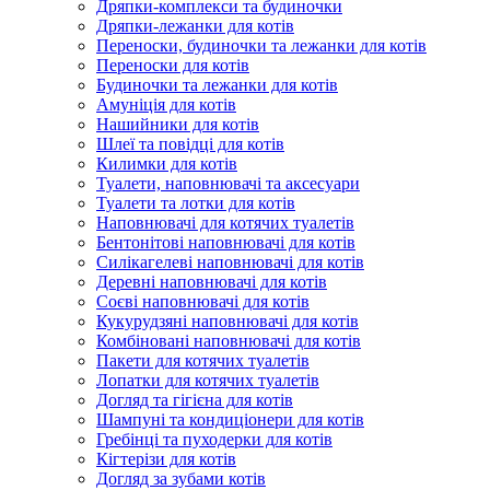
Дряпки-комплекси та будиночки
Дряпки-лежанки для котів
Переноски, будиночки та лежанки для котів
Переноски для котів
Будиночки та лежанки для котів
Амуніція для котів
Нашийники для котів
Шлеї та повідці для котів
Килимки для котів
Туалети, наповнювачі та аксесуари
Туалети та лотки для котів
Наповнювачі для котячих туалетів
Бентонітові наповнювачі для котів
Силікагелеві наповнювачі для котів
Деревні наповнювачі для котів
Соєві наповнювачі для котів
Кукурудзяні наповнювачі для котів
Комбіновані наповнювачі для котів
Пакети для котячих туалетів
Лопатки для котячих туалетів
Догляд та гігієна для котів
Шампуні та кондиціонери для котів
Гребінці та пуходерки для котів
Кігтерізи для котів
Догляд за зубами котів