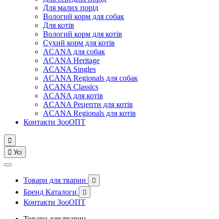
Для малих порід
Вологий корм для собак
Для котів
Вологий корм для котів
Сухий корм для котів
ACANA для собак
ACANA Heritage
ACANA Singles
ACANA Regionals для собак
ACANA Classics
ACANA для котів
ACANA Рецепти для котів
ACANA Regionals для котів
Контакти ЗооОПТ


Усі
Товари для тварин

Бренд Каталоги

Контакти ЗооОПТ
Товари для тварин