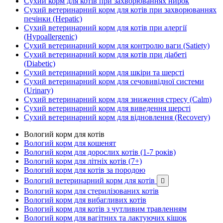
Сухий корм для котів при захворюваннях нирок
Сухий ветеринарний корм для котів при захворюваннях
печінки (Hepatic)
Сухий ветеринарний корм для котів при алергії
(Hypoallergenic)
Сухий ветеринарний корм для контролю ваги (Satiety)
Сухий ветеринарний корм для котів при діабеті
(Diabetic)
Сухий ветеринарний корм для шкіри та шерсті
Сухий ветеринарний корм для сечовивідної системи
(Urinary)
Сухий ветеринарний корм для зниження стресу (Calm)
Сухий ветеринарний корм для виведення шерсті
Сухий ветеринарний корм для відновлення (Recovery)
Вологий корм для котів
Вологий корм для кошенят
Вологий корм для дорослих котів (1-7 років)
Вологий корм для літніх котів (7+)
Вологий корм для котів за породою
Вологий ветеринарний корм для котів

Вологий корм для стерилізованих котів
Вологий корм для вибагливих котів
Вологий корм для котів з чутливим травленням
Вологий корм для вагітних та лактуючих кішок