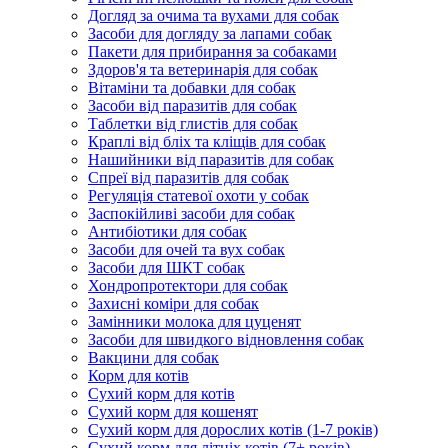
Догляд за очима та вухами для собак
Засоби для догляду за лапами собак
Пакети для прибирання за собаками
Здоров'я та ветеринарія для собак
Вітаміни та добавки для собак
Засоби від паразитів для собак
Таблетки від глистів для собак
Краплі від бліх та кліщів для собак
Нашийники від паразитів для собак
Спреї від паразитів для собак
Регуляція статевої охоти у собак
Заспокійливі засоби для собак
Антибіотики для собак
Засоби для очей та вух собак
Засоби для ШКТ собак
Хондропротектори для собак
Захисні коміри для собак
Замінники молока для цуценят
Засоби для швидкого відновлення собак
Вакцини для собак
Корм для котів
Сухий корм для котів
Сухий корм для кошенят
Сухий корм для дорослих котів (1-7 років)
Сухий корм для літніх котів (7+ років)