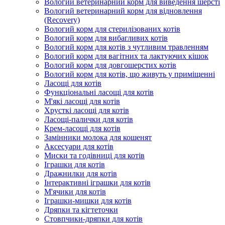
Вологий ветеринарний корм для виведення шерсті
Вологий ветеринарний корм для відновлення
(Recovery)
Вологий корм для стерилізованих котів
Вологий корм для вибагливих котів
Вологий корм для котів з чутливим травленням
Вологий корм для вагітних та лактуючих кішок
Вологий корм для довгошерстих котів
Вологий корм для котів, що живуть у приміщенні
Ласощі для котів
Функціональні ласощі для котів
М'які ласощі для котів
Хрусткі ласощі для котів
Ласощі-палички для котів
Крем-ласощі для котів
Замінники молока для кошенят
Аксесуари для котів
Миски та годівниці для котів
Іграшки для котів
Дражнилки для котів
Інтерактивні іграшки для котів
М'ячики для котів
Іграшки-мишки для котів
Дряпки та кігтеточки
Стовпчики-дряпки для котів