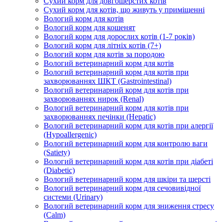
Сухий корм для довгошерстих котів
Сухий корм для котів, що живуть у приміщенні
Вологий корм для котів
Вологий корм для кошенят
Вологий корм для дорослих котів (1-7 років)
Вологий корм для літніх котів (7+)
Вологий корм для котів за породою
Вологий ветеринарний корм для котів
Вологий ветеринарний корм для котів при
захворюваннях ШКТ (Gastrointestinal)
Вологий ветеринарний корм для котів при
захворюваннях нирок (Renal)
Вологий ветеринарний корм для котів при
захворюваннях печінки (Hepatic)
Вологий ветеринарний корм для котів при алергії
(Hypoallergenic)
Вологий ветеринарний корм для контролю ваги
(Satiety)
Вологий ветеринарний корм для котів при діабеті
(Diabetic)
Вологий ветеринарний корм для шкіри та шерсті
Вологий ветеринарний корм для сечовивідної
системи (Urinary)
Вологий ветеринарний корм для зниження стресу
(Calm)