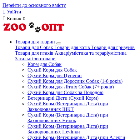
Перейти до основного вмісту

Увійти

Кошик
0
Товари для тварин
Товари для Собак
Товари для котів
Товари для гризунів
Товари для птахів
Акваріумістика та тераріумістика
Загальні зоотовари
Корм для Собак
Сухий Корм для Собак
Сухий Корм для Цуценят
Сухий Корм для Дорослих Собак (1-6 років)
Сухий Корм для Літніх Собак (7+ років)
Сухий Корм для Собак за Породою
Ветеринарні Дієти (Сухий Корм)
Сухий Корм (Ветеринарна Дієта) при
Захворюваннях ШКТ
Сухий Корм (Ветеринарна Дієта) при
Захворюваннях Нирок
Сухий Корм (Ветеринарна Дієта) при
Захворюваннях Печінки
Сухий Корм (Ветеринарна Дієта) при Алергії