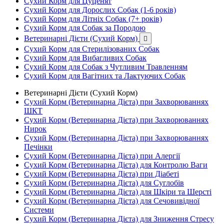
Сухий Корм для Цуценят
Сухий Корм для Дорослих Собак (1-6 років)
Сухий Корм для Літніх Собак (7+ років)
Сухий Корм для Собак за Породою
Ветеринарні Дієти (Сухий Корм)

Сухий Корм для Стерилізованих Собак
Сухий Корм для Вибагливих Собак
Сухий Корм для Собак з Чутливим Травленням
Сухий Корм для Вагітних та Лактуючих Собак
Ветеринарні Дієти (Сухий Корм)
Сухий Корм (Ветеринарна Дієта) при Захворюваннях
ШКТ
Сухий Корм (Ветеринарна Дієта) при Захворюваннях
Нирок
Сухий Корм (Ветеринарна Дієта) при Захворюваннях
Печінки
Сухий Корм (Ветеринарна Дієта) при Алергії
Сухий Корм (Ветеринарна Дієта) для Контролю Ваги
Сухий Корм (Ветеринарна Дієта) при Діабеті
Сухий Корм (Ветеринарна Дієта) для Суглобів
Сухий Корм (Ветеринарна Дієта) для Шкіри та Шерсті
Сухий Корм (Ветеринарна Дієта) для Сечовивідної
Системи
Сухий Корм (Ветеринарна Дієта) для Зниження Стресу