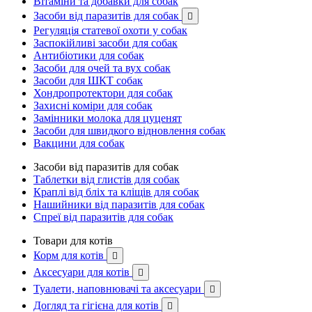
Вітаміни та добавки для собак
Засоби від паразитів для собак

Регуляція статевої охоти у собак
Заспокійливі засоби для собак
Антибіотики для собак
Засоби для очей та вух собак
Засоби для ШКТ собак
Хондропротектори для собак
Захисні коміри для собак
Замінники молока для цуценят
Засоби для швидкого відновлення собак
Вакцини для собак
Засоби від паразитів для собак
Таблетки від глистів для собак
Краплі від бліх та кліщів для собак
Нашийники від паразитів для собак
Спреї від паразитів для собак
Товари для котів
Корм для котів

Аксесуари для котів

Туалети, наповнювачі та аксесуари

Догляд та гігієна для котів
