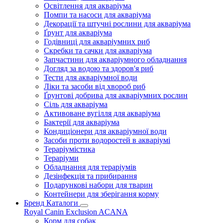
Освітлення для акваріума
Помпи та насоси для акваріума
Декорації та штучні рослини для акваріума
Ґрунт для акваріума
Годівниці для акваріумних риб
Скребки та сачки для акваріума
Запчастини для акваріумного обладнання
Догляд за водою та здоров'я риб
Тести для акваріумної води
Ліки та засоби від хвороб риб
Ґрунтові добрива для акваріумних рослин
Сіль для акваріума
Активоване вугілля для акваріума
Бактерії для акваріума
Кондиціонери для акваріумної води
Засоби проти водоростей в акваріумі
Тераріумістика
Тераріуми
Обладнання для тераріумів
Дезінфекція та прибирання
Подарункові набори для тварин
Контейнери для зберігання корму
Бренд Каталоги
Royal Canin
Exclusion
ACANA
Корм для собак