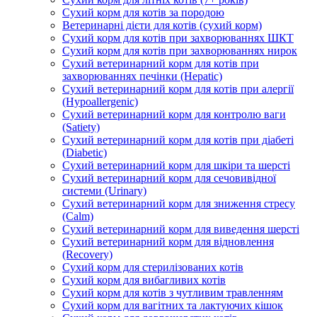
Сухий корм для котів за породою
Ветеринарні дієти для котів (сухий корм)
Сухий корм для котів при захворюваннях ШКТ
Сухий корм для котів при захворюваннях нирок
Сухий ветеринарний корм для котів при
захворюваннях печінки (Hepatic)
Сухий ветеринарний корм для котів при алергії
(Hypoallergenic)
Сухий ветеринарний корм для контролю ваги
(Satiety)
Сухий ветеринарний корм для котів при діабеті
(Diabetic)
Сухий ветеринарний корм для шкіри та шерсті
Сухий ветеринарний корм для сечовивідної
системи (Urinary)
Сухий ветеринарний корм для зниження стресу
(Calm)
Сухий ветеринарний корм для виведення шерсті
Сухий ветеринарний корм для відновлення
(Recovery)
Сухий корм для стерилізованих котів
Сухий корм для вибагливих котів
Сухий корм для котів з чутливим травленням
Сухий корм для вагітних та лактуючих кішок