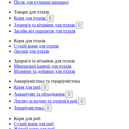
Пісок для купання шиншил
Товари для птахів
Корм для птахів

Здоров'я та вітаміни для птахів

Засоби від паразитів для птахів
Корм для птахів
Сухий корм для птахів
Ласощі для птахів
Здоров'я та вітаміни для птахів
Мінеральні камені для птахів
Вітаміни та добавки для птахів
Акваріумістика та тераріумістика
Корм для риб

Акваріуми та обладнання

Догляд за водою та здоров'я риб

Тераріумістика

Корм для риб
Сухий корм для риб
Живий корм для риб