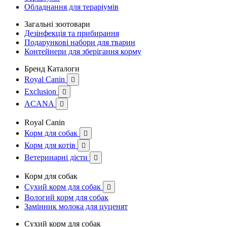
Обладнання для тераріумів
Загальні зоотовари
Дезінфекція та прибирання
Подарункові набори для тварин
Контейнери для зберігання корму
Бренд Каталоги
Royal Canin

Exclusion

ACANA

Royal Canin
Корм для собак

Корм для котів

Ветеринарні дієти

Корм для собак
Сухий корм для собак

Вологий корм для собак
Замінник молока для цуценят
Сухий корм для собак