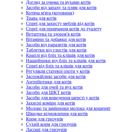
Догляд за очима та вухами котів
Засоби від запаху та плям для котів
Котяча м'ята (котовник)
Трава для котів
Спреї для захисту меблів від котів
Спреї для привчання котів до туалету
Ветаптека та здоров'я котів
Вітаміни та добавки для котів
Засоби від паразитів для котів
Таблетки від глистів для котів
Краплі від бліх та кліщів для котів
Нашийники від бліх та кліщів для котів
Спреї від бліх та кліщів для котів
Регуляція статевої охоти у котів
Заспокійливі засоби для котів
Антибіотики для котів
Засоби для очей та вух котів
Засоби для ШКТ котів
Засоби для виведення шерсті у котів
Захисні коміри для котів
Молоко та замінники молока для кошенят
Швидке відновлення для котів
Корм для гризунів
Сухий корм для гризунів
Ласощі для гризунів