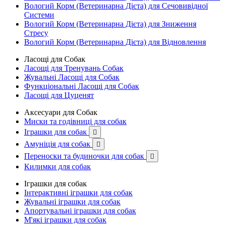
Вологий Корм (Ветеринарна Дієта) для Сечовивідної
Системи
Вологий Корм (Ветеринарна Дієта) для Зниження
Стресу
Вологий Корм (Ветеринарна Дієта) для Відновлення
Ласощі для Собак
Ласощі для Тренувань Собак
Жувальні Ласощі для Собак
Функціональні Ласощі для Собак
Ласощі для Цуценят
Аксесуари для Собак
Миски та годівниці для собак
Іграшки для собак

Амуніція для собак

Переноски та будиночки для собак

Килимки для собак
Іграшки для собак
Інтерактивні іграшки для собак
Жувальні іграшки для собак
Апортувальні іграшки для собак
М'які іграшки для собак