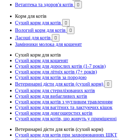
Ветаптека та здоров'я котів

Корм для котів
Сухий корм для котів

Вологий корм для котів

Ласощі для котів

Замінники молока для кошенят
Сухий корм для котів
Сухий корм для кошенят
Сухий корм для дорослих котів (1-7 років)
Сухий корм для літніх котів (7+ років)
Сухий корм для котів за породою
Ветеринарні дієти для котів (сухий корм)

Сухий корм для стерилізованих котів
Сухий корм для вибагливих котів
Сухий корм для котів з чутливим травленням
Сухий корм для вагітних та лактуючих кішок
Сухий корм для довгошерстих котів
Сухий корм для котів, що живуть у приміщенні
Ветеринарні дієти для котів (сухий корм)
Сухий корм для котів при захворюваннях ШКТ