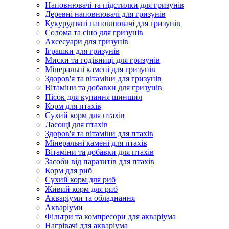
Наповнювачі та підстилки для гризунів
Деревні наповнювачі для гризунів
Кукурудзяні наповнювачі для гризунів
Солома та сіно для гризунів
Аксесуари для гризунів
Іграшки для гризунів
Миски та годівниці для гризунів
Мінеральні камені для гризунів
Здоров'я та вітаміни для гризунів
Вітаміни та добавки для гризунів
Пісок для купання шиншил
Корм для птахів
Сухий корм для птахів
Ласощі для птахів
Здоров'я та вітаміни для птахів
Мінеральні камені для птахів
Вітаміни та добавки для птахів
Засоби від паразитів для птахів
Корм для риб
Сухий корм для риб
Живий корм для риб
Акваріуми та обладнання
Акваріуми
Фільтри та компресори для акваріума
Нагрівачі для акваріума