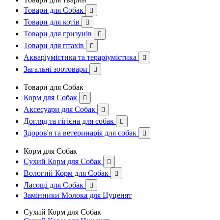
Товари для Собак

Товари для котів

Товари для гризунів

Товари для птахів

Акваріумістика та тераріумістика

Загальні зоотовари

Товари для Собак
Корм для Собак

Аксесуари для Собак

Догляд та гігієна для собак

Здоров'я та ветеринарія для собак

Корм для Собак
Сухий Корм для Собак

Вологий Корм для Собак

Ласощі для Собак

Замінники Молока для Цуценят
Сухий Корм для Собак