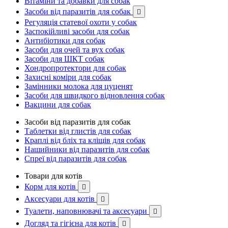
Вітаміни та добавки для собак
Засоби від паразитів для собак

Регуляція статевої охоти у собак
Заспокійливі засоби для собак
Антибіотики для собак
Засоби для очей та вух собак
Засоби для ШКТ собак
Хондропротектори для собак
Захисні коміри для собак
Замінники молока для цуценят
Засоби для швидкого відновлення собак
Вакцини для собак
Засоби від паразитів для собак
Таблетки від глистів для собак
Краплі від бліх та кліщів для собак
Нашийники від паразитів для собак
Спреї від паразитів для собак
Товари для котів
Корм для котів

Аксесуари для котів

Туалети, наповнювачі та аксесуари

Догляд та гігієна для котів
