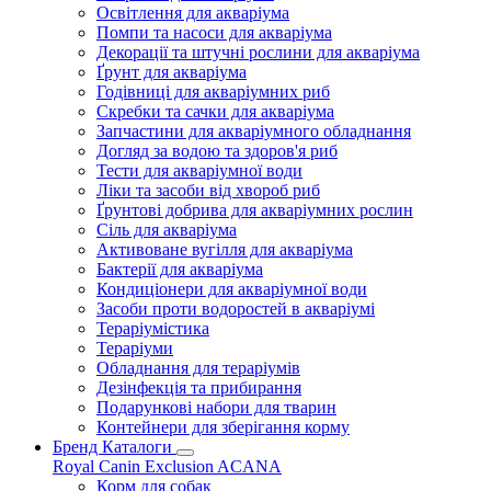
Освітлення для акваріума
Помпи та насоси для акваріума
Декорації та штучні рослини для акваріума
Ґрунт для акваріума
Годівниці для акваріумних риб
Скребки та сачки для акваріума
Запчастини для акваріумного обладнання
Догляд за водою та здоров'я риб
Тести для акваріумної води
Ліки та засоби від хвороб риб
Ґрунтові добрива для акваріумних рослин
Сіль для акваріума
Активоване вугілля для акваріума
Бактерії для акваріума
Кондиціонери для акваріумної води
Засоби проти водоростей в акваріумі
Тераріумістика
Тераріуми
Обладнання для тераріумів
Дезінфекція та прибирання
Подарункові набори для тварин
Контейнери для зберігання корму
Бренд Каталоги
Royal Canin
Exclusion
ACANA
Корм для собак