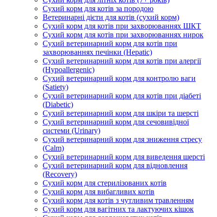
Сухий корм для котів за породою
Ветеринарні дієти для котів (сухий корм)
Сухий корм для котів при захворюваннях ШКТ
Сухий корм для котів при захворюваннях нирок
Сухий ветеринарний корм для котів при
захворюваннях печінки (Hepatic)
Сухий ветеринарний корм для котів при алергії
(Hypoallergenic)
Сухий ветеринарний корм для контролю ваги
(Satiety)
Сухий ветеринарний корм для котів при діабеті
(Diabetic)
Сухий ветеринарний корм для шкіри та шерсті
Сухий ветеринарний корм для сечовивідної
системи (Urinary)
Сухий ветеринарний корм для зниження стресу
(Calm)
Сухий ветеринарний корм для виведення шерсті
Сухий ветеринарний корм для відновлення
(Recovery)
Сухий корм для стерилізованих котів
Сухий корм для вибагливих котів
Сухий корм для котів з чутливим травленням
Сухий корм для вагітних та лактуючих кішок