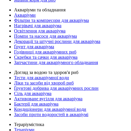
Акваріуми та обладнання
Акваріуми
Фільтри та компресори для акваріума
Нагрівачі для акваріума
Освітлення для акваріума
Помпи та насоси для акваріума
Декорації та штучні рослини для акваріума
Ґрунт для акваріума
Годівниці для акваріумних риб
Скребки та сачки для акваріума
Запчастини для акваріумного обладнання
Догляд за водою та здоров'я риб
Тести для акваріумної води
Ліки та засоби від хвороб риб
Ґрунтові добрива для акваріумних рослин
Сіль для акваріума
Активоване вугілля для акваріума
Бактерії для акваріума
Кондиціонери для акваріумної води
Засоби проти водоростей в акваріумі
Тераріумістика
Тераріуми