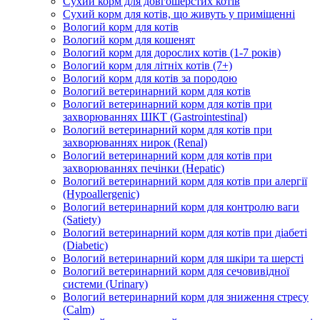
Сухий корм для довгошерстих котів
Сухий корм для котів, що живуть у приміщенні
Вологий корм для котів
Вологий корм для кошенят
Вологий корм для дорослих котів (1-7 років)
Вологий корм для літніх котів (7+)
Вологий корм для котів за породою
Вологий ветеринарний корм для котів
Вологий ветеринарний корм для котів при
захворюваннях ШКТ (Gastrointestinal)
Вологий ветеринарний корм для котів при
захворюваннях нирок (Renal)
Вологий ветеринарний корм для котів при
захворюваннях печінки (Hepatic)
Вологий ветеринарний корм для котів при алергії
(Hypoallergenic)
Вологий ветеринарний корм для контролю ваги
(Satiety)
Вологий ветеринарний корм для котів при діабеті
(Diabetic)
Вологий ветеринарний корм для шкіри та шерсті
Вологий ветеринарний корм для сечовивідної
системи (Urinary)
Вологий ветеринарний корм для зниження стресу
(Calm)