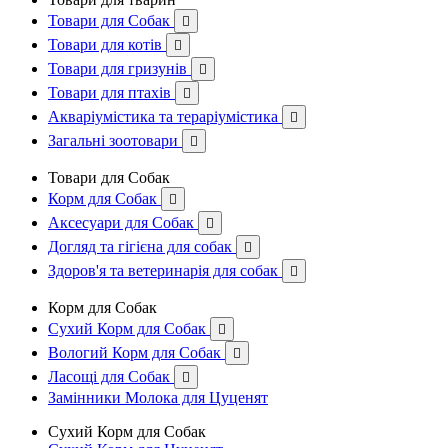
Товари для Собак

Товари для котів

Товари для гризунів

Товари для птахів

Акваріумістика та тераріумістика

Загальні зоотовари

Товари для Собак
Корм для Собак

Аксесуари для Собак

Догляд та гігієна для собак

Здоров'я та ветеринарія для собак

Корм для Собак
Сухий Корм для Собак

Вологий Корм для Собак

Ласощі для Собак

Замінники Молока для Цуценят
Сухий Корм для Собак