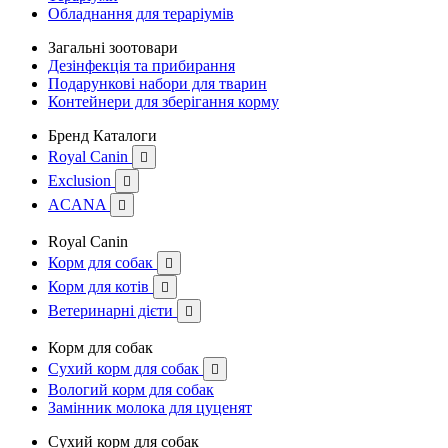
Обладнання для тераріумів
Загальні зоотовари
Дезінфекція та прибирання
Подарункові набори для тварин
Контейнери для зберігання корму
Бренд Каталоги
Royal Canin

Exclusion

ACANA

Royal Canin
Корм для собак

Корм для котів

Ветеринарні дієти

Корм для собак
Сухий корм для собак

Вологий корм для собак
Замінник молока для цуценят
Сухий корм для собак