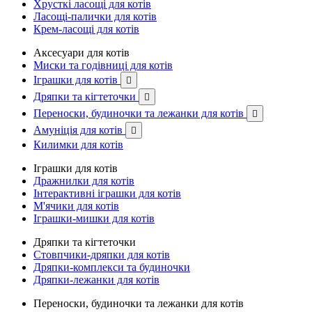
Хрусткі ласощі для котів
Ласощі-палички для котів
Крем-ласощі для котів
Аксесуари для котів
Миски та годівниці для котів
Іграшки для котів

Дряпки та кігтеточки

Переноски, будиночки та лежанки для котів

Амуніція для котів

Килимки для котів
Іграшки для котів
Дражнилки для котів
Інтерактивні іграшки для котів
М'ячики для котів
Іграшки-мишки для котів
Дряпки та кігтеточки
Стовпчики-дряпки для котів
Дряпки-комплекси та будиночки
Дряпки-лежанки для котів
Переноски, будиночки та лежанки для котів