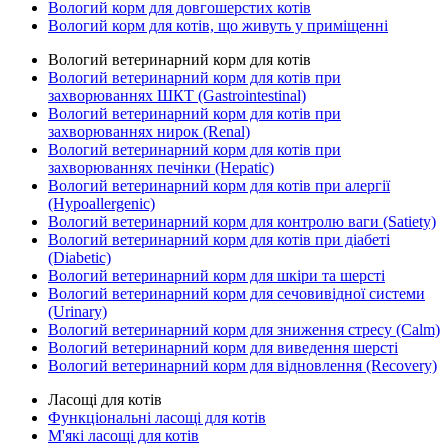
Вологий корм для довгошерстих котів
Вологий корм для котів, що живуть у приміщенні
Вологий ветеринарний корм для котів
Вологий ветеринарний корм для котів при
захворюваннях ШКТ (Gastrointestinal)
Вологий ветеринарний корм для котів при
захворюваннях нирок (Renal)
Вологий ветеринарний корм для котів при
захворюваннях печінки (Hepatic)
Вологий ветеринарний корм для котів при алергії
(Hypoallergenic)
Вологий ветеринарний корм для контролю ваги (Satiety)
Вологий ветеринарний корм для котів при діабеті
(Diabetic)
Вологий ветеринарний корм для шкіри та шерсті
Вологий ветеринарний корм для сечовивідної системи
(Urinary)
Вологий ветеринарний корм для зниження стресу (Calm)
Вологий ветеринарний корм для виведення шерсті
Вологий ветеринарний корм для відновлення (Recovery)
Ласощі для котів
Функціональні ласощі для котів
М'які ласощі для котів