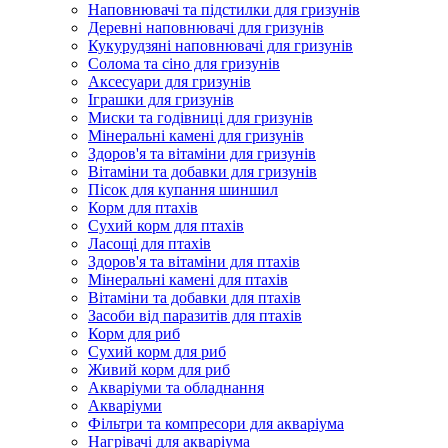
Наповнювачі та підстилки для гризунів
Деревні наповнювачі для гризунів
Кукурудзяні наповнювачі для гризунів
Солома та сіно для гризунів
Аксесуари для гризунів
Іграшки для гризунів
Миски та годівниці для гризунів
Мінеральні камені для гризунів
Здоров'я та вітаміни для гризунів
Вітаміни та добавки для гризунів
Пісок для купання шиншил
Корм для птахів
Сухий корм для птахів
Ласощі для птахів
Здоров'я та вітаміни для птахів
Мінеральні камені для птахів
Вітаміни та добавки для птахів
Засоби від паразитів для птахів
Корм для риб
Сухий корм для риб
Живий корм для риб
Акваріуми та обладнання
Акваріуми
Фільтри та компресори для акваріума
Нагрівачі для акваріума