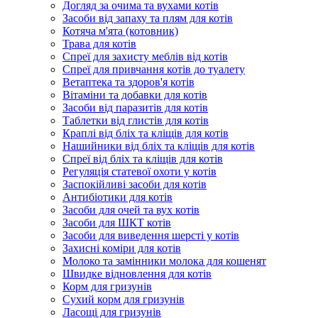
Догляд за очима та вухами котів
Засоби від запаху та плям для котів
Котяча м'ята (котовник)
Трава для котів
Спреї для захисту меблів від котів
Спреї для привчання котів до туалету
Ветаптека та здоров'я котів
Вітаміни та добавки для котів
Засоби від паразитів для котів
Таблетки від глистів для котів
Краплі від бліх та кліщів для котів
Нашийники від бліх та кліщів для котів
Спреї від бліх та кліщів для котів
Регуляція статевої охоти у котів
Заспокійливі засоби для котів
Антибіотики для котів
Засоби для очей та вух котів
Засоби для ШКТ котів
Засоби для виведення шерсті у котів
Захисні коміри для котів
Молоко та замінники молока для кошенят
Швидке відновлення для котів
Корм для гризунів
Сухий корм для гризунів
Ласощі для гризунів