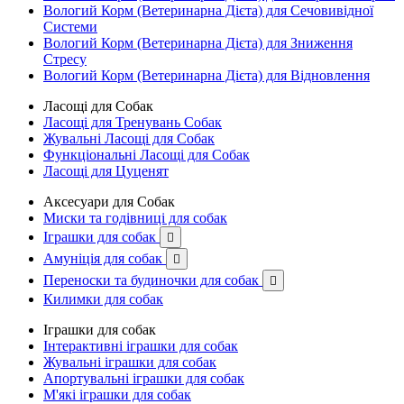
Вологий Корм (Ветеринарна Дієта) для Сечовивідної
Системи
Вологий Корм (Ветеринарна Дієта) для Зниження
Стресу
Вологий Корм (Ветеринарна Дієта) для Відновлення
Ласощі для Собак
Ласощі для Тренувань Собак
Жувальні Ласощі для Собак
Функціональні Ласощі для Собак
Ласощі для Цуценят
Аксесуари для Собак
Миски та годівниці для собак
Іграшки для собак

Амуніція для собак

Переноски та будиночки для собак

Килимки для собак
Іграшки для собак
Інтерактивні іграшки для собак
Жувальні іграшки для собак
Апортувальні іграшки для собак
М'які іграшки для собак