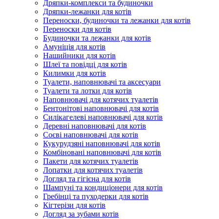
Дряпки-комплекси та будиночки
Дряпки-лежанки для котів
Переноски, будиночки та лежанки для котів
Переноски для котів
Будиночки та лежанки для котів
Амуніція для котів
Нашийники для котів
Шлеї та повідці для котів
Килимки для котів
Туалети, наповнювачі та аксесуари
Туалети та лотки для котів
Наповнювачі для котячих туалетів
Бентонітові наповнювачі для котів
Силікагелеві наповнювачі для котів
Деревні наповнювачі для котів
Соєві наповнювачі для котів
Кукурудзяні наповнювачі для котів
Комбіновані наповнювачі для котів
Пакети для котячих туалетів
Лопатки для котячих туалетів
Догляд та гігієна для котів
Шампуні та кондиціонери для котів
Гребінці та пуходерки для котів
Кігтерізи для котів
Догляд за зубами котів