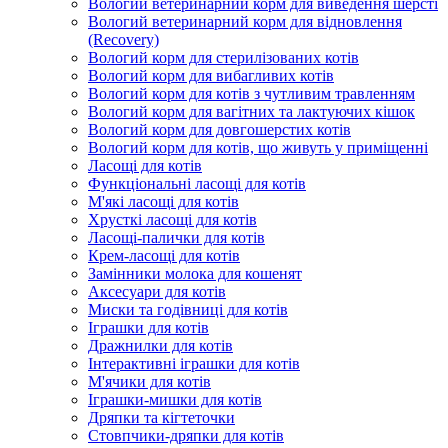
Вологий ветеринарний корм для виведення шерсті
Вологий ветеринарний корм для відновлення
(Recovery)
Вологий корм для стерилізованих котів
Вологий корм для вибагливих котів
Вологий корм для котів з чутливим травленням
Вологий корм для вагітних та лактуючих кішок
Вологий корм для довгошерстих котів
Вологий корм для котів, що живуть у приміщенні
Ласощі для котів
Функціональні ласощі для котів
М'які ласощі для котів
Хрусткі ласощі для котів
Ласощі-палички для котів
Крем-ласощі для котів
Замінники молока для кошенят
Аксесуари для котів
Миски та годівниці для котів
Іграшки для котів
Дражнилки для котів
Інтерактивні іграшки для котів
М'ячики для котів
Іграшки-мишки для котів
Дряпки та кігтеточки
Стовпчики-дряпки для котів