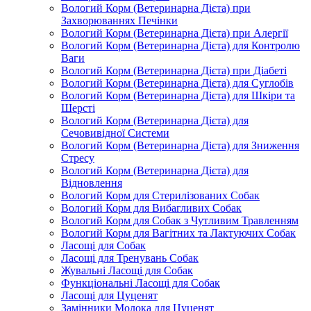
Вологий Корм (Ветеринарна Дієта) при
Захворюваннях Печінки
Вологий Корм (Ветеринарна Дієта) при Алергії
Вологий Корм (Ветеринарна Дієта) для Контролю
Ваги
Вологий Корм (Ветеринарна Дієта) при Діабеті
Вологий Корм (Ветеринарна Дієта) для Суглобів
Вологий Корм (Ветеринарна Дієта) для Шкіри та
Шерсті
Вологий Корм (Ветеринарна Дієта) для
Сечовивідної Системи
Вологий Корм (Ветеринарна Дієта) для Зниження
Стресу
Вологий Корм (Ветеринарна Дієта) для
Відновлення
Вологий Корм для Стерилізованих Собак
Вологий Корм для Вибагливих Собак
Вологий Корм для Собак з Чутливим Травленням
Вологий Корм для Вагітних та Лактуючих Собак
Ласощі для Собак
Ласощі для Тренувань Собак
Жувальні Ласощі для Собак
Функціональні Ласощі для Собак
Ласощі для Цуценят
Замінники Молока для Цуценят