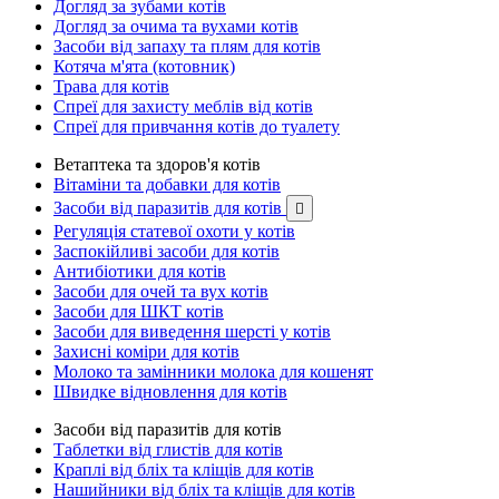
Догляд за зубами котів
Догляд за очима та вухами котів
Засоби від запаху та плям для котів
Котяча м'ята (котовник)
Трава для котів
Спреї для захисту меблів від котів
Спреї для привчання котів до туалету
Ветаптека та здоров'я котів
Вітаміни та добавки для котів
Засоби від паразитів для котів

Регуляція статевої охоти у котів
Заспокійливі засоби для котів
Антибіотики для котів
Засоби для очей та вух котів
Засоби для ШКТ котів
Засоби для виведення шерсті у котів
Захисні коміри для котів
Молоко та замінники молока для кошенят
Швидке відновлення для котів
Засоби від паразитів для котів
Таблетки від глистів для котів
Краплі від бліх та кліщів для котів
Нашийники від бліх та кліщів для котів