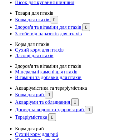
Пісок для купання шиншил
Товари для птахів
Корм для птахів

Здоров'я та вітаміни для птахів

Засоби від паразитів для птахів
Корм для птахів
Сухий корм для птахів
Ласощі для птахів
Здоров'я та вітаміни для птахів
Мінеральні камені для птахів
Вітаміни та добавки для птахів
Акваріумістика та тераріумістика
Корм для риб

Акваріуми та обладнання

Догляд за водою та здоров'я риб

Тераріумістика

Корм для риб
Сухий корм для риб
Живий корм для риб