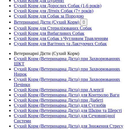
Сухий Корм для Цуценят
Сухий Корм для Дорослих Собак (1-6 років)
Сухий Корм для Літніх Собак (7+ років)
Сухий Корм для Собак за Породою
Ветеринарні Дієти (Сухий Корм)

Сухий Корм для Стерилізованих Собак
Сухий Корм для Вибагливих Собак
Сухий Корм для Собак з Чутливим Травленням
Сухий Корм для Вагітних та Лактуючих Собак
Ветеринарні Дієти (Сухий Корм)
Сухий Корм (Ветеринарна Дієта) при Захворюваннях
ШКТ
Сухий Корм (Ветеринарна Дієта) при Захворюваннях
Нирок
Сухий Корм (Ветеринарна Дієта) при Захворюваннях
Печінки
Сухий Корм (Ветеринарна Дієта) при Алергії
Сухий Корм (Ветеринарна Дієта) для Контролю Ваги
Сухий Корм (Ветеринарна Дієта) при Діабеті
Сухий Корм (Ветеринарна Дієта) для Суглобів
Сухий Корм (Ветеринарна Дієта) для Шкіри та Шерсті
Сухий Корм (Ветеринарна Дієта) для Сечовивідної
Системи
Сухий Корм (Ветеринарна Дієта) для Зниження Стресу