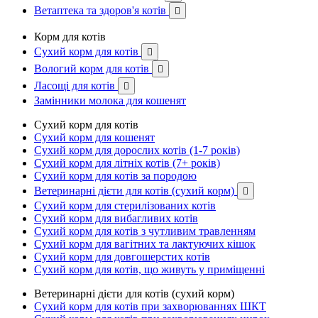
Ветаптека та здоров'я котів

Корм для котів
Сухий корм для котів

Вологий корм для котів

Ласощі для котів

Замінники молока для кошенят
Сухий корм для котів
Сухий корм для кошенят
Сухий корм для дорослих котів (1-7 років)
Сухий корм для літніх котів (7+ років)
Сухий корм для котів за породою
Ветеринарні дієти для котів (сухий корм)

Сухий корм для стерилізованих котів
Сухий корм для вибагливих котів
Сухий корм для котів з чутливим травленням
Сухий корм для вагітних та лактуючих кішок
Сухий корм для довгошерстих котів
Сухий корм для котів, що живуть у приміщенні
Ветеринарні дієти для котів (сухий корм)
Сухий корм для котів при захворюваннях ШКТ