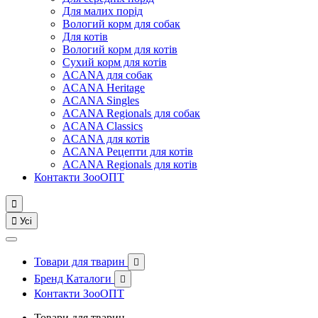
Для малих порід
Вологий корм для собак
Для котів
Вологий корм для котів
Сухий корм для котів
ACANA для собак
ACANA Heritage
ACANA Singles
ACANA Regionals для собак
ACANA Classics
ACANA для котів
ACANA Рецепти для котів
ACANA Regionals для котів
Контакти ЗооОПТ


Усі
Товари для тварин

Бренд Каталоги

Контакти ЗооОПТ
Товари для тварин