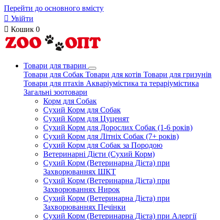
Перейти до основного вмісту

Увійти

Кошик
0
Товари для тварин
Товари для Собак
Товари для котів
Товари для гризунів
Товари для птахів
Акваріумістика та тераріумістика
Загальні зоотовари
Корм для Собак
Сухий Корм для Собак
Сухий Корм для Цуценят
Сухий Корм для Дорослих Собак (1-6 років)
Сухий Корм для Літніх Собак (7+ років)
Сухий Корм для Собак за Породою
Ветеринарні Дієти (Сухий Корм)
Сухий Корм (Ветеринарна Дієта) при
Захворюваннях ШКТ
Сухий Корм (Ветеринарна Дієта) при
Захворюваннях Нирок
Сухий Корм (Ветеринарна Дієта) при
Захворюваннях Печінки
Сухий Корм (Ветеринарна Дієта) при Алергії