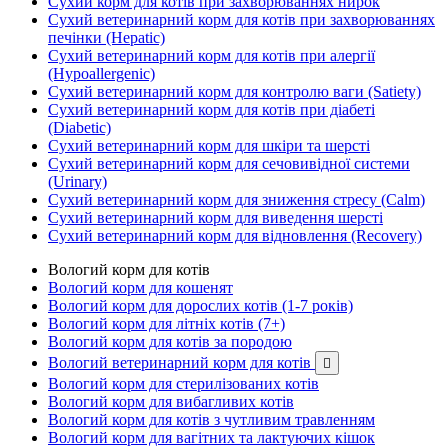
Сухий корм для котів при захворюваннях нирок
Сухий ветеринарний корм для котів при захворюваннях
печінки (Hepatic)
Сухий ветеринарний корм для котів при алергії
(Hypoallergenic)
Сухий ветеринарний корм для контролю ваги (Satiety)
Сухий ветеринарний корм для котів при діабеті
(Diabetic)
Сухий ветеринарний корм для шкіри та шерсті
Сухий ветеринарний корм для сечовивідної системи
(Urinary)
Сухий ветеринарний корм для зниження стресу (Calm)
Сухий ветеринарний корм для виведення шерсті
Сухий ветеринарний корм для відновлення (Recovery)
Вологий корм для котів
Вологий корм для кошенят
Вологий корм для дорослих котів (1-7 років)
Вологий корм для літніх котів (7+)
Вологий корм для котів за породою
Вологий ветеринарний корм для котів

Вологий корм для стерилізованих котів
Вологий корм для вибагливих котів
Вологий корм для котів з чутливим травленням
Вологий корм для вагітних та лактуючих кішок