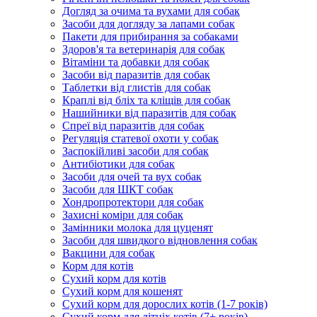
Догляд за очима та вухами для собак
Засоби для догляду за лапами собак
Пакети для прибирання за собаками
Здоров'я та ветеринарія для собак
Вітаміни та добавки для собак
Засоби від паразитів для собак
Таблетки від глистів для собак
Краплі від бліх та кліщів для собак
Нашийники від паразитів для собак
Спреї від паразитів для собак
Регуляція статевої охоти у собак
Заспокійливі засоби для собак
Антибіотики для собак
Засоби для очей та вух собак
Засоби для ШКТ собак
Хондропротектори для собак
Захисні коміри для собак
Замінники молока для цуценят
Засоби для швидкого відновлення собак
Вакцини для собак
Корм для котів
Сухий корм для котів
Сухий корм для кошенят
Сухий корм для дорослих котів (1-7 років)
Сухий корм для літніх котів (7+ років)