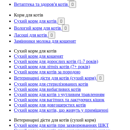
Ветаптека та здоров'я котів

Корм для котів
Сухий корм для котів

Вологий корм для котів

Ласощі для котів

Замінники молока для кошенят
Сухий корм для котів
Сухий корм для кошенят
Сухий корм для дорослих котів (1-7 років)
Сухий корм для літніх котів (7+ років)
Сухий корм для котів за породою
Ветеринарні дієти для котів (сухий корм)

Сухий корм для стерилізованих котів
Сухий корм для вибагливих котів
Сухий корм для котів з чутливим травленням
Сухий корм для вагітних та лактуючих кішок
Сухий корм для довгошерстих котів
Сухий корм для котів, що живуть у приміщенні
Ветеринарні дієти для котів (сухий корм)
Сухий корм для котів при захворюваннях ШКТ