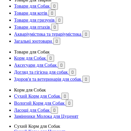
Товари для Собак

Товари для котів

Товари для гризунів

Товари для птахів

Акваріумістика та тераріумістика

Загальні зоотовари

Товари для Собак
Корм для Собак

Аксесуари для Собак

Догляд та гігієна для собак

Здоров'я та ветеринарія для собак

Корм для Собак
Сухий Корм для Собак

Вологий Корм для Собак

Ласощі для Собак

Замінники Молока для Цуценят
Сухий Корм для Собак