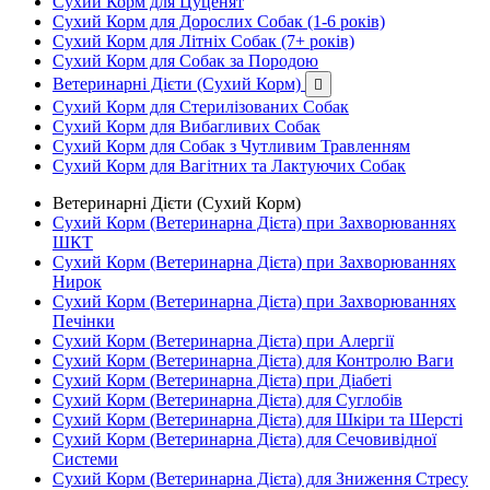
Сухий Корм для Цуценят
Сухий Корм для Дорослих Собак (1-6 років)
Сухий Корм для Літніх Собак (7+ років)
Сухий Корм для Собак за Породою
Ветеринарні Дієти (Сухий Корм)

Сухий Корм для Стерилізованих Собак
Сухий Корм для Вибагливих Собак
Сухий Корм для Собак з Чутливим Травленням
Сухий Корм для Вагітних та Лактуючих Собак
Ветеринарні Дієти (Сухий Корм)
Сухий Корм (Ветеринарна Дієта) при Захворюваннях
ШКТ
Сухий Корм (Ветеринарна Дієта) при Захворюваннях
Нирок
Сухий Корм (Ветеринарна Дієта) при Захворюваннях
Печінки
Сухий Корм (Ветеринарна Дієта) при Алергії
Сухий Корм (Ветеринарна Дієта) для Контролю Ваги
Сухий Корм (Ветеринарна Дієта) при Діабеті
Сухий Корм (Ветеринарна Дієта) для Суглобів
Сухий Корм (Ветеринарна Дієта) для Шкіри та Шерсті
Сухий Корм (Ветеринарна Дієта) для Сечовивідної
Системи
Сухий Корм (Ветеринарна Дієта) для Зниження Стресу