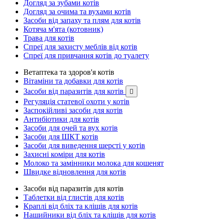
Догляд за зубами котів
Догляд за очима та вухами котів
Засоби від запаху та плям для котів
Котяча м'ята (котовник)
Трава для котів
Спреї для захисту меблів від котів
Спреї для привчання котів до туалету
Ветаптека та здоров'я котів
Вітаміни та добавки для котів
Засоби від паразитів для котів

Регуляція статевої охоти у котів
Заспокійливі засоби для котів
Антибіотики для котів
Засоби для очей та вух котів
Засоби для ШКТ котів
Засоби для виведення шерсті у котів
Захисні коміри для котів
Молоко та замінники молока для кошенят
Швидке відновлення для котів
Засоби від паразитів для котів
Таблетки від глистів для котів
Краплі від бліх та кліщів для котів
Нашийники від бліх та кліщів для котів