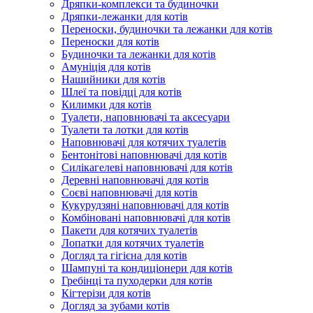
Дряпки-комплекси та будиночки
Дряпки-лежанки для котів
Переноски, будиночки та лежанки для котів
Переноски для котів
Будиночки та лежанки для котів
Амуніція для котів
Нашийники для котів
Шлеї та повідці для котів
Килимки для котів
Туалети, наповнювачі та аксесуари
Туалети та лотки для котів
Наповнювачі для котячих туалетів
Бентонітові наповнювачі для котів
Силікагелеві наповнювачі для котів
Деревні наповнювачі для котів
Соєві наповнювачі для котів
Кукурудзяні наповнювачі для котів
Комбіновані наповнювачі для котів
Пакети для котячих туалетів
Лопатки для котячих туалетів
Догляд та гігієна для котів
Шампуні та кондиціонери для котів
Гребінці та пуходерки для котів
Кігтерізи для котів
Догляд за зубами котів