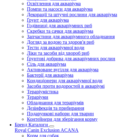
Освітлення для акваріума
Помпи та насоси для акваріума
Декорації та штучні рослини для акваріума
Ґрунт для акваріума
Годівниці для акваріумних риб
Скребки та сачки для акваріума
Запчастини для акваріумного обладнання
Догляд за водою та здоров'я риб
Тести для акваріумної води
Ліки та засоби від хвороб риб
Ґрунтові добрива для акваріумних рослин
Сіль для акваріума
Активоване вугілля для акваріума
Бактерії для акваріума
Кондиціонери для акваріумної води
Засоби проти водоростей в акваріумі
Тераріумістика
Тераріуми
Обладнання для тераріумів
Дезінфекція та прибирання
Подарункові набори для тварин
Контейнери для зберігання корму
Бренд Каталоги
Royal Canin
Exclusion
ACANA
Корм для собак