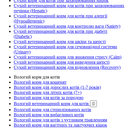
Сухий корм для котів при захворюваннях нирок
Сухий ветеринарний корм для котів при захворюваннях
печінки (Hepatic)
Сухий ветеринарний корм для котів при алергії
(Hypoallergenic)
Сухий ветеринарний корм для контролю ваги (Satiety)
Сухий ветеринарний корм для котів при діабеті
(Diabetic)
Сухий ветеринарний корм для шкіри та шерсті
Сухий ветеринарний корм для сечовивідної системи
(Urinary)
Сухий ветеринарний корм для зниження стресу (Calm)
Сухий ветеринарний корм для виведення шерсті
Сухий ветеринарний корм для відновлення (Recovery)
Вологий корм для котів
Вологий корм для кошенят
Вологий корм для дорослих котів (1-7 років)
Вологий корм для літніх котів (7+)
Вологий корм для котів за породою
Вологий ветеринарний корм для котів

Вологий корм для стерилізованих котів
Вологий корм для вибагливих котів
Вологий корм для котів з чутливим травленням
Вологий корм для вагітних та лактуючих кішок