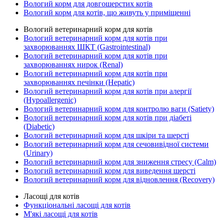
Вологий корм для довгошерстих котів
Вологий корм для котів, що живуть у приміщенні
Вологий ветеринарний корм для котів
Вологий ветеринарний корм для котів при
захворюваннях ШКТ (Gastrointestinal)
Вологий ветеринарний корм для котів при
захворюваннях нирок (Renal)
Вологий ветеринарний корм для котів при
захворюваннях печінки (Hepatic)
Вологий ветеринарний корм для котів при алергії
(Hypoallergenic)
Вологий ветеринарний корм для контролю ваги (Satiety)
Вологий ветеринарний корм для котів при діабеті
(Diabetic)
Вологий ветеринарний корм для шкіри та шерсті
Вологий ветеринарний корм для сечовивідної системи
(Urinary)
Вологий ветеринарний корм для зниження стресу (Calm)
Вологий ветеринарний корм для виведення шерсті
Вологий ветеринарний корм для відновлення (Recovery)
Ласощі для котів
Функціональні ласощі для котів
М'які ласощі для котів