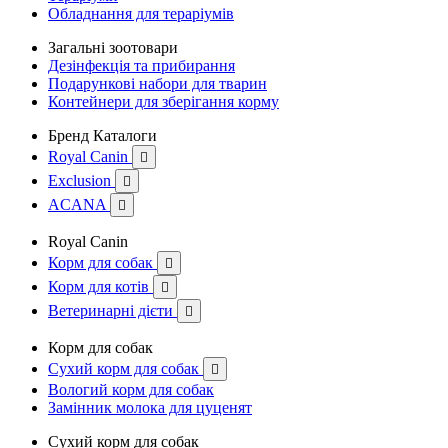
Обладнання для тераріумів
Загальні зоотовари
Дезінфекція та прибирання
Подарункові набори для тварин
Контейнери для зберігання корму
Бренд Каталоги
Royal Canin

Exclusion

ACANA

Royal Canin
Корм для собак

Корм для котів

Ветеринарні дієти

Корм для собак
Сухий корм для собак

Вологий корм для собак
Замінник молока для цуценят
Сухий корм для собак