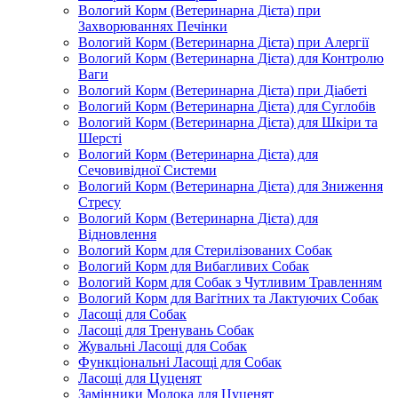
Вологий Корм (Ветеринарна Дієта) при
Захворюваннях Печінки
Вологий Корм (Ветеринарна Дієта) при Алергії
Вологий Корм (Ветеринарна Дієта) для Контролю
Ваги
Вологий Корм (Ветеринарна Дієта) при Діабеті
Вологий Корм (Ветеринарна Дієта) для Суглобів
Вологий Корм (Ветеринарна Дієта) для Шкіри та
Шерсті
Вологий Корм (Ветеринарна Дієта) для
Сечовивідної Системи
Вологий Корм (Ветеринарна Дієта) для Зниження
Стресу
Вологий Корм (Ветеринарна Дієта) для
Відновлення
Вологий Корм для Стерилізованих Собак
Вологий Корм для Вибагливих Собак
Вологий Корм для Собак з Чутливим Травленням
Вологий Корм для Вагітних та Лактуючих Собак
Ласощі для Собак
Ласощі для Тренувань Собак
Жувальні Ласощі для Собак
Функціональні Ласощі для Собак
Ласощі для Цуценят
Замінники Молока для Цуценят