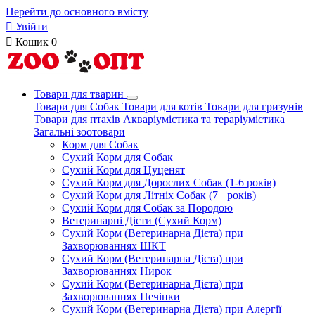
Перейти до основного вмісту

Увійти

Кошик
0
Товари для тварин
Товари для Собак
Товари для котів
Товари для гризунів
Товари для птахів
Акваріумістика та тераріумістика
Загальні зоотовари
Корм для Собак
Сухий Корм для Собак
Сухий Корм для Цуценят
Сухий Корм для Дорослих Собак (1-6 років)
Сухий Корм для Літніх Собак (7+ років)
Сухий Корм для Собак за Породою
Ветеринарні Дієти (Сухий Корм)
Сухий Корм (Ветеринарна Дієта) при
Захворюваннях ШКТ
Сухий Корм (Ветеринарна Дієта) при
Захворюваннях Нирок
Сухий Корм (Ветеринарна Дієта) при
Захворюваннях Печінки
Сухий Корм (Ветеринарна Дієта) при Алергії