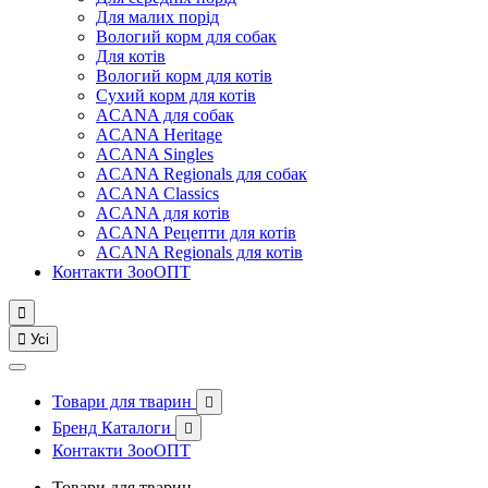
Для малих порід
Вологий корм для собак
Для котів
Вологий корм для котів
Сухий корм для котів
ACANA для собак
ACANA Heritage
ACANA Singles
ACANA Regionals для собак
ACANA Classics
ACANA для котів
ACANA Рецепти для котів
ACANA Regionals для котів
Контакти ЗооОПТ


Усі
Товари для тварин

Бренд Каталоги

Контакти ЗооОПТ
Товари для тварин