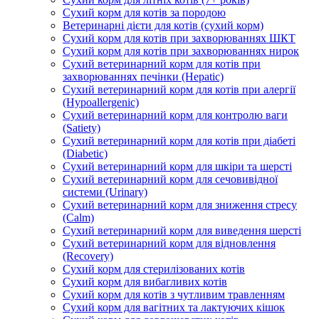
Сухий корм для котів за породою
Ветеринарні дієти для котів (сухий корм)
Сухий корм для котів при захворюваннях ШКТ
Сухий корм для котів при захворюваннях нирок
Сухий ветеринарний корм для котів при
захворюваннях печінки (Hepatic)
Сухий ветеринарний корм для котів при алергії
(Hypoallergenic)
Сухий ветеринарний корм для контролю ваги
(Satiety)
Сухий ветеринарний корм для котів при діабеті
(Diabetic)
Сухий ветеринарний корм для шкіри та шерсті
Сухий ветеринарний корм для сечовивідної
системи (Urinary)
Сухий ветеринарний корм для зниження стресу
(Calm)
Сухий ветеринарний корм для виведення шерсті
Сухий ветеринарний корм для відновлення
(Recovery)
Сухий корм для стерилізованих котів
Сухий корм для вибагливих котів
Сухий корм для котів з чутливим травленням
Сухий корм для вагітних та лактуючих кішок