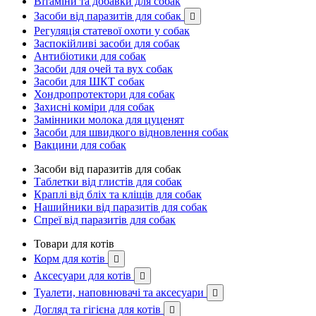
Вітаміни та добавки для собак
Засоби від паразитів для собак

Регуляція статевої охоти у собак
Заспокійливі засоби для собак
Антибіотики для собак
Засоби для очей та вух собак
Засоби для ШКТ собак
Хондропротектори для собак
Захисні коміри для собак
Замінники молока для цуценят
Засоби для швидкого відновлення собак
Вакцини для собак
Засоби від паразитів для собак
Таблетки від глистів для собак
Краплі від бліх та кліщів для собак
Нашийники від паразитів для собак
Спреї від паразитів для собак
Товари для котів
Корм для котів

Аксесуари для котів

Туалети, наповнювачі та аксесуари

Догляд та гігієна для котів
