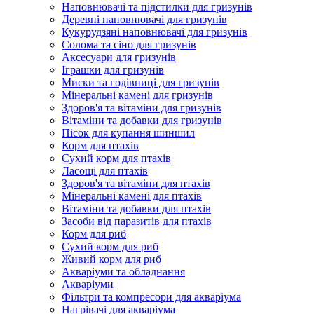
Наповнювачі та підстилки для гризунів
Деревні наповнювачі для гризунів
Кукурудзяні наповнювачі для гризунів
Солома та сіно для гризунів
Аксесуари для гризунів
Іграшки для гризунів
Миски та годівниці для гризунів
Мінеральні камені для гризунів
Здоров'я та вітаміни для гризунів
Вітаміни та добавки для гризунів
Пісок для купання шиншил
Корм для птахів
Сухий корм для птахів
Ласощі для птахів
Здоров'я та вітаміни для птахів
Мінеральні камені для птахів
Вітаміни та добавки для птахів
Засоби від паразитів для птахів
Корм для риб
Сухий корм для риб
Живий корм для риб
Акваріуми та обладнання
Акваріуми
Фільтри та компресори для акваріума
Нагрівачі для акваріума