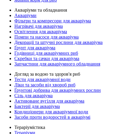
Акваріуми та обладнання
Акваріуми
Фільтри та компресори для акваріума
Нагрівачі для акваріума
Освітлення для акваріума
Помпи та насоси для акваріума
Декорації та штучні рослини для акваріума
Ґрунт для акваріума
Годівниці для акваріумних риб
Скребки та сачки для акваріума
Запчастини для акваріумного обладнання
Догляд за водою та здоров'я риб
Тести для акваріумної води
Ліки та засоби від хвороб риб
Ґрунтові добрива для акваріумних рослин
Сіль для акваріума
Активоване вугілля для акваріума
Бактерії для акваріума
Кондиціонери для акваріумної води
Засоби проти водоростей в акваріумі
Тераріумістика
Тераріуми