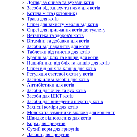
Догляд за очима та вухами котів
Засоби від запаху та плям для котів
Котяча м'ята (котовник)
Трава для котів
Спреї для захисту меблів від котів
Спреї для привчання котів до туалету
Ветаптека та здоров'я котів
Вітаміни та добавки для котів
Засоби від паразитів для котів
Таблетки від глистів для котів
Краплі від бліх та кліщів для котів
Нашийники від бліх та кліщів для котів
Спреї від бліх та кліщів для котів
Регуляція статевої охоти у котів
Заспокійливі засоби для котів
Антибіотики для котів
Засоби для очей та вух котів
Засоби для ШКТ котів
Засоби для виведення шерсті у котів
Захисні коміри для котів
Молоко та замінники молока для кошенят
Швидке відновлення для котів
Корм для гризунів
Сухий корм для гризунів
Ласощі для гризунів