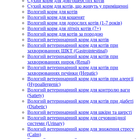
Сухий корм для довгошерстих котів
Сухий корм для котів, що живуть у приміщенні
Вологий корм для котів
Вологий корм для кошенят
Вологий корм для дорослих котів (1-7 років)
Вологий корм для літніх котів (7+)
Вологий корм для котів за породою
Вологий ветеринарний корм для котів
Вологий ветеринарний корм для котів при
захворюваннях ШКТ (Gastrointestinal)
Вологий ветеринарний корм для котів при
захворюваннях нирок (Renal)
Вологий ветеринарний корм для котів при
захворюваннях печінки (Hepatic)
Вологий ветеринарний корм для котів при алергії
(Hypoallergenic)
Вологий ветеринарний корм для контролю ваги
(Satiety)
Вологий ветеринарний корм для котів при діабеті
(Diabetic)
Вологий ветеринарний корм для шкіри та шерсті
Вологий ветеринарний корм для сечовивідної
системи (Urinary)
Вологий ветеринарний корм для зниження стресу
(Calm)