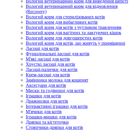
Вологий ветеринарний корм для виведення шерсті
Вологий ветеринарний корм для відновлення
(Recovery)
Вологий корм для стерилізованих котів
Вологий корм для вибагливих котів
Вологий корм для котів з чутливим травленням
Вологий корм для вагітних та лактуючих кішок
Вологий корм для довгошерстих котів
Вологий корм для котів, що живуть у приміщенні
Ласощі для котів
Функціональні ласощі для котів
М'які ласощі для котів
Хрусткі ласощі для котів
Ласощі-палички для котів
Крем-ласощі для котів
Замінники молока для кошенят
Аксесуари для котів
Миски та годівниці для котів
Іграшки для котів
Дражнилки для котів
Інтерактивні іграшки для котів
М'ячики для котів
Іграшки-мишки для котів
Дряпки та кігтеточки
Стовпчики-дряпки для котів