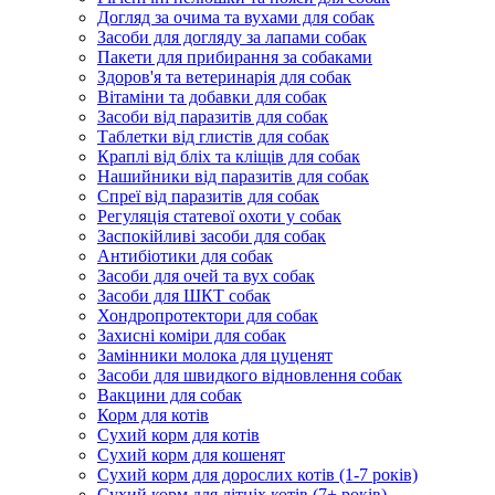
Догляд за очима та вухами для собак
Засоби для догляду за лапами собак
Пакети для прибирання за собаками
Здоров'я та ветеринарія для собак
Вітаміни та добавки для собак
Засоби від паразитів для собак
Таблетки від глистів для собак
Краплі від бліх та кліщів для собак
Нашийники від паразитів для собак
Спреї від паразитів для собак
Регуляція статевої охоти у собак
Заспокійливі засоби для собак
Антибіотики для собак
Засоби для очей та вух собак
Засоби для ШКТ собак
Хондропротектори для собак
Захисні коміри для собак
Замінники молока для цуценят
Засоби для швидкого відновлення собак
Вакцини для собак
Корм для котів
Сухий корм для котів
Сухий корм для кошенят
Сухий корм для дорослих котів (1-7 років)
Сухий корм для літніх котів (7+ років)