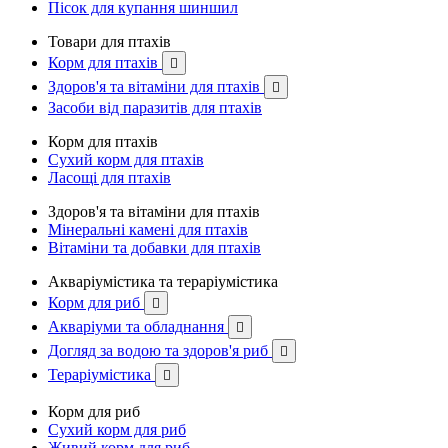
Пісок для купання шиншил
Товари для птахів
Корм для птахів

Здоров'я та вітаміни для птахів

Засоби від паразитів для птахів
Корм для птахів
Сухий корм для птахів
Ласощі для птахів
Здоров'я та вітаміни для птахів
Мінеральні камені для птахів
Вітаміни та добавки для птахів
Акваріумістика та тераріумістика
Корм для риб

Акваріуми та обладнання

Догляд за водою та здоров'я риб

Тераріумістика

Корм для риб
Сухий корм для риб
Живий корм для риб