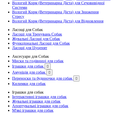
Вологий Корм (Ветеринарна Дієта) для Сечовивідної
Системи
Вологий Корм (Ветеринарна Дієта) для Зниження
Стресу
Вологий Корм (Ветеринарна Дієта) для Відновлення
Ласощі для Собак
Ласощі для Тренувань Собак
Жувальні Ласощі для Собак
Функціональні Ласощі для Собак
Ласощі для Цуценят
Аксесуари для Собак
Миски та годівниці для собак
Іграшки для собак

Амуніція для собак

Переноски та будиночки для собак

Килимки для собак
Іграшки для собак
Інтерактивні іграшки для собак
Жувальні іграшки для собак
Апортувальні іграшки для собак
М'які іграшки для собак