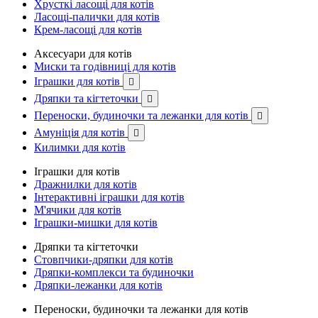
Хрусткі ласощі для котів
Ласощі-палички для котів
Крем-ласощі для котів
Аксесуари для котів
Миски та годівниці для котів
Іграшки для котів

Дряпки та кігтеточки

Переноски, будиночки та лежанки для котів

Амуніція для котів

Килимки для котів
Іграшки для котів
Дражнилки для котів
Інтерактивні іграшки для котів
М'ячики для котів
Іграшки-мишки для котів
Дряпки та кігтеточки
Стовпчики-дряпки для котів
Дряпки-комплекси та будиночки
Дряпки-лежанки для котів
Переноски, будиночки та лежанки для котів