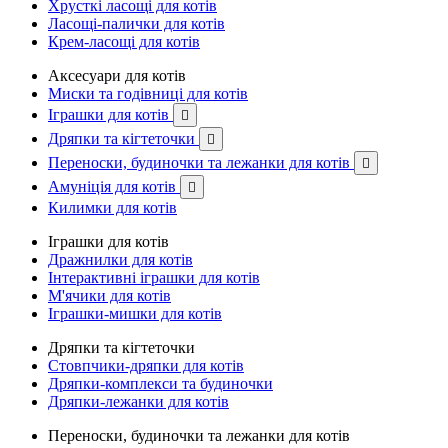
Хрусткі ласощі для котів
Ласощі-палички для котів
Крем-ласощі для котів
Аксесуари для котів
Миски та годівниці для котів
Іграшки для котів

Дряпки та кігтеточки

Переноски, будиночки та лежанки для котів

Амуніція для котів

Килимки для котів
Іграшки для котів
Дражнилки для котів
Інтерактивні іграшки для котів
М'ячики для котів
Іграшки-мишки для котів
Дряпки та кігтеточки
Стовпчики-дряпки для котів
Дряпки-комплекси та будиночки
Дряпки-лежанки для котів
Переноски, будиночки та лежанки для котів