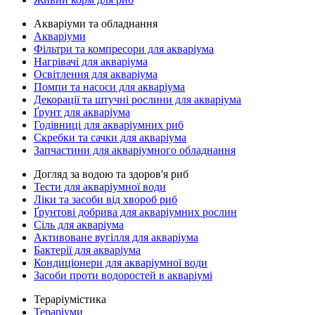
Акваріуми та обладнання
Акваріуми
Фільтри та компресори для акваріума
Нагрівачі для акваріума
Освітлення для акваріума
Помпи та насоси для акваріума
Декорації та штучні рослини для акваріума
Ґрунт для акваріума
Годівниці для акваріумних риб
Скребки та сачки для акваріума
Запчастини для акваріумного обладнання
Догляд за водою та здоров'я риб
Тести для акваріумної води
Ліки та засоби від хвороб риб
Ґрунтові добрива для акваріумних рослин
Сіль для акваріума
Активоване вугілля для акваріума
Бактерії для акваріума
Кондиціонери для акваріумної води
Засоби проти водоростей в акваріумі
Тераріумістика
Тераріуми