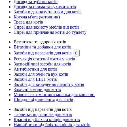
Догляд за зубами котів
Догляд за очима та вухами котів
Засоби від запаху та плям для котів
Котяча м'ята (котовник)
Трава для котів
Спреї для захисту меблів від котів
Спреї для привчання котів до туалету
Ветаптека та здоров'я котів
Вітаміни та добавки для котів
Засоби від паразитів для котів

Регуляція статевої охоти у котів
Заспокійливі засоби для котів
Антибіотики для котів
Засоби для очей та вух котів
Засоби для ШКТ котів
Засоби для виведення шерсті у котів
Захисні коміри для котів
Молоко та замінники молока для кошенят
Швидке відновлення для котів
Засоби від паразитів для котів
Таблетки від глистів для котів
Краплі від бліх та кліщів для котів
Нашийники від бліх та кліщів для котів