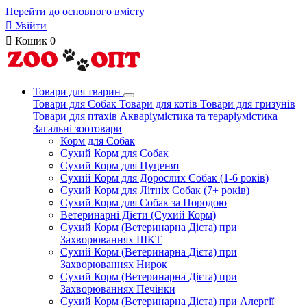
Перейти до основного вмісту

Увійти

Кошик
0
Товари для тварин
Товари для Собак
Товари для котів
Товари для гризунів
Товари для птахів
Акваріумістика та тераріумістика
Загальні зоотовари
Корм для Собак
Сухий Корм для Собак
Сухий Корм для Цуценят
Сухий Корм для Дорослих Собак (1-6 років)
Сухий Корм для Літніх Собак (7+ років)
Сухий Корм для Собак за Породою
Ветеринарні Дієти (Сухий Корм)
Сухий Корм (Ветеринарна Дієта) при
Захворюваннях ШКТ
Сухий Корм (Ветеринарна Дієта) при
Захворюваннях Нирок
Сухий Корм (Ветеринарна Дієта) при
Захворюваннях Печінки
Сухий Корм (Ветеринарна Дієта) при Алергії