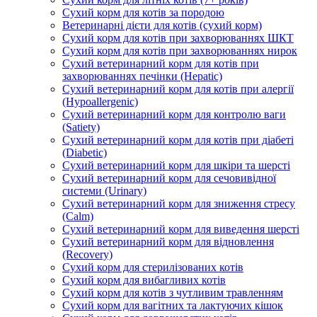
Сухий корм для котів за породою
Ветеринарні дієти для котів (сухий корм)
Сухий корм для котів при захворюваннях ШКТ
Сухий корм для котів при захворюваннях нирок
Сухий ветеринарний корм для котів при
захворюваннях печінки (Hepatic)
Сухий ветеринарний корм для котів при алергії
(Hypoallergenic)
Сухий ветеринарний корм для контролю ваги
(Satiety)
Сухий ветеринарний корм для котів при діабеті
(Diabetic)
Сухий ветеринарний корм для шкіри та шерсті
Сухий ветеринарний корм для сечовивідної
системи (Urinary)
Сухий ветеринарний корм для зниження стресу
(Calm)
Сухий ветеринарний корм для виведення шерсті
Сухий ветеринарний корм для відновлення
(Recovery)
Сухий корм для стерилізованих котів
Сухий корм для вибагливих котів
Сухий корм для котів з чутливим травленням
Сухий корм для вагітних та лактуючих кішок