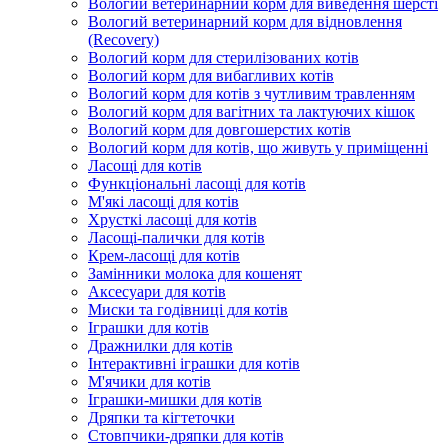
Вологий ветеринарний корм для виведення шерсті
Вологий ветеринарний корм для відновлення
(Recovery)
Вологий корм для стерилізованих котів
Вологий корм для вибагливих котів
Вологий корм для котів з чутливим травленням
Вологий корм для вагітних та лактуючих кішок
Вологий корм для довгошерстих котів
Вологий корм для котів, що живуть у приміщенні
Ласощі для котів
Функціональні ласощі для котів
М'які ласощі для котів
Хрусткі ласощі для котів
Ласощі-палички для котів
Крем-ласощі для котів
Замінники молока для кошенят
Аксесуари для котів
Миски та годівниці для котів
Іграшки для котів
Дражнилки для котів
Інтерактивні іграшки для котів
М'ячики для котів
Іграшки-мишки для котів
Дряпки та кігтеточки
Стовпчики-дряпки для котів