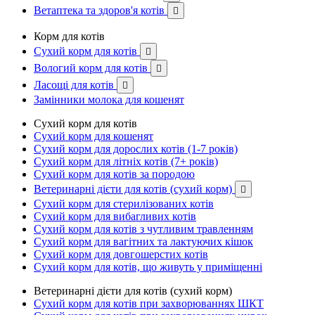
Ветаптека та здоров'я котів

Корм для котів
Сухий корм для котів

Вологий корм для котів

Ласощі для котів

Замінники молока для кошенят
Сухий корм для котів
Сухий корм для кошенят
Сухий корм для дорослих котів (1-7 років)
Сухий корм для літніх котів (7+ років)
Сухий корм для котів за породою
Ветеринарні дієти для котів (сухий корм)

Сухий корм для стерилізованих котів
Сухий корм для вибагливих котів
Сухий корм для котів з чутливим травленням
Сухий корм для вагітних та лактуючих кішок
Сухий корм для довгошерстих котів
Сухий корм для котів, що живуть у приміщенні
Ветеринарні дієти для котів (сухий корм)
Сухий корм для котів при захворюваннях ШКТ