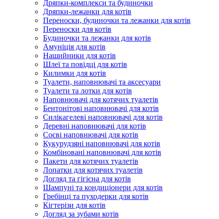
Дряпки-комплекси та будиночки
Дряпки-лежанки для котів
Переноски, будиночки та лежанки для котів
Переноски для котів
Будиночки та лежанки для котів
Амуніція для котів
Нашийники для котів
Шлеї та повідці для котів
Килимки для котів
Туалети, наповнювачі та аксесуари
Туалети та лотки для котів
Наповнювачі для котячих туалетів
Бентонітові наповнювачі для котів
Силікагелеві наповнювачі для котів
Деревні наповнювачі для котів
Соєві наповнювачі для котів
Кукурудзяні наповнювачі для котів
Комбіновані наповнювачі для котів
Пакети для котячих туалетів
Лопатки для котячих туалетів
Догляд та гігієна для котів
Шампуні та кондиціонери для котів
Гребінці та пуходерки для котів
Кігтерізи для котів
Догляд за зубами котів