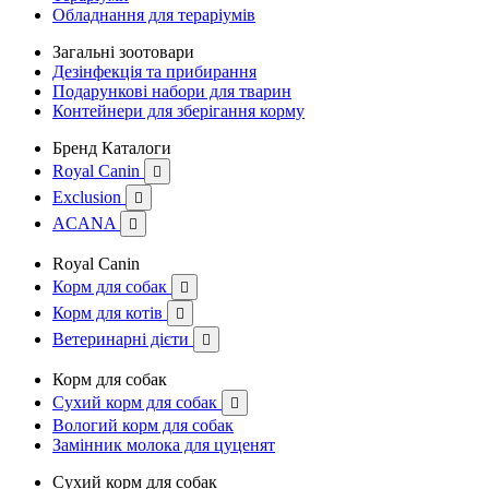
Обладнання для тераріумів
Загальні зоотовари
Дезінфекція та прибирання
Подарункові набори для тварин
Контейнери для зберігання корму
Бренд Каталоги
Royal Canin

Exclusion

ACANA

Royal Canin
Корм для собак

Корм для котів

Ветеринарні дієти

Корм для собак
Сухий корм для собак

Вологий корм для собак
Замінник молока для цуценят
Сухий корм для собак