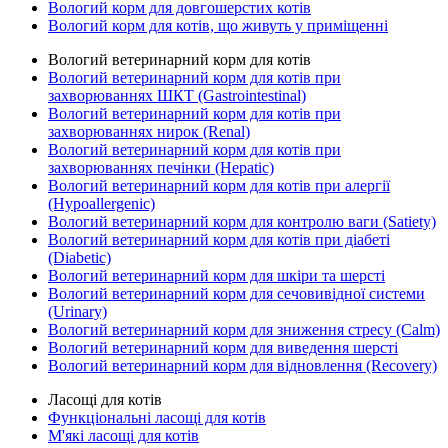
Вологий корм для довгошерстих котів
Вологий корм для котів, що живуть у приміщенні
Вологий ветеринарний корм для котів
Вологий ветеринарний корм для котів при
захворюваннях ШКТ (Gastrointestinal)
Вологий ветеринарний корм для котів при
захворюваннях нирок (Renal)
Вологий ветеринарний корм для котів при
захворюваннях печінки (Hepatic)
Вологий ветеринарний корм для котів при алергії
(Hypoallergenic)
Вологий ветеринарний корм для контролю ваги (Satiety)
Вологий ветеринарний корм для котів при діабеті
(Diabetic)
Вологий ветеринарний корм для шкіри та шерсті
Вологий ветеринарний корм для сечовивідної системи
(Urinary)
Вологий ветеринарний корм для зниження стресу (Calm)
Вологий ветеринарний корм для виведення шерсті
Вологий ветеринарний корм для відновлення (Recovery)
Ласощі для котів
Функціональні ласощі для котів
М'які ласощі для котів