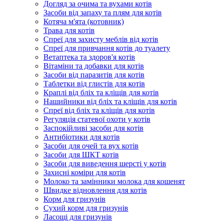
Догляд за очима та вухами котів
Засоби від запаху та плям для котів
Котяча м'ята (котовник)
Трава для котів
Спреї для захисту меблів від котів
Спреї для привчання котів до туалету
Ветаптека та здоров'я котів
Вітаміни та добавки для котів
Засоби від паразитів для котів
Таблетки від глистів для котів
Краплі від бліх та кліщів для котів
Нашийники від бліх та кліщів для котів
Спреї від бліх та кліщів для котів
Регуляція статевої охоти у котів
Заспокійливі засоби для котів
Антибіотики для котів
Засоби для очей та вух котів
Засоби для ШКТ котів
Засоби для виведення шерсті у котів
Захисні коміри для котів
Молоко та замінники молока для кошенят
Швидке відновлення для котів
Корм для гризунів
Сухий корм для гризунів
Ласощі для гризунів