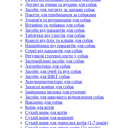
Догляд за очима та вухами для собак
Засоби для догляду за лапами собак
Пакети для прибирання за собаками
Здоров'я та ветеринарія для собак
Вітаміни та добавки для собак
Засоби від паразитів для собак
Таблетки від глистів для собак
Краплі від бліх та кліщів для собак
Нашийники від паразитів для собак
Спреї від паразитів для собак
Регуляція статевої охоти у собак
Заспокійливі засоби для собак
Антибіотики для собак
Засоби для очей та вух собак
Засоби для ШКТ собак
Хондропротектори для собак
Захисні коміри для собак
Замінники молока для цуценят
Засоби для швидкого відновлення собак
Вакцини для собак
Корм для котів
Сухий корм для котів
Сухий корм для кошенят
Сухий корм для дорослих котів (1-7 років)
Сухий корм для літніх котів (7+ років)