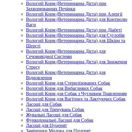
Вологий Корм (Ветеринарна Дієта) при
Захворюваннях Печінки
Вологий Корм (Ветеринарна Дієта) при Алергії
Вологий Корм (Ветеринарна Дієта) для Контролю
Ваги
Вологий Корм (Ветеринарна Дієта) при Діабеті
Вологий Корм (Ветеринарна Дієта) для Суглобів
Вологий Корм (Ветеринарна Дієта) для Шкіри та
Шерсті
Вологий Корм (Ветеринарна Дієта) для
Сечовивідної Системи
Вологий Корм (Ветеринарна Дієта) для Зниження
Стресу
Вологий Корм (Ветеринарна Дієта) для
Відновлення
Вологий Корм для Стерилізованих Собак
Вологий Корм для Вибагливих Собак
Вологий Корм для Собак з Чутливим Травленням
Вологий Корм для Вагітних та Лактуючих Собак
Ласощі для Собак
Ласощі для Тренувань Собак
Жувальні Ласощі для Собак
Функціональні Ласощі для Собак
Ласощі для Цуценят
Замінники Молока для Цуценят