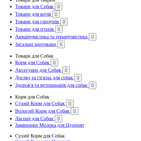
Товари для Собак

Товари для котів

Товари для гризунів

Товари для птахів

Акваріумістика та тераріумістика

Загальні зоотовари

Товари для Собак
Корм для Собак

Аксесуари для Собак

Догляд та гігієна для собак

Здоров'я та ветеринарія для собак

Корм для Собак
Сухий Корм для Собак

Вологий Корм для Собак

Ласощі для Собак

Замінники Молока для Цуценят
Сухий Корм для Собак