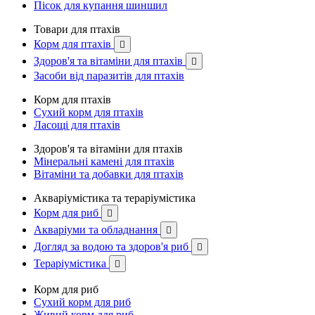
Пісок для купання шиншил
Товари для птахів
Корм для птахів

Здоров'я та вітаміни для птахів

Засоби від паразитів для птахів
Корм для птахів
Сухий корм для птахів
Ласощі для птахів
Здоров'я та вітаміни для птахів
Мінеральні камені для птахів
Вітаміни та добавки для птахів
Акваріумістика та тераріумістика
Корм для риб

Акваріуми та обладнання

Догляд за водою та здоров'я риб

Тераріумістика

Корм для риб
Сухий корм для риб
Живий корм для риб