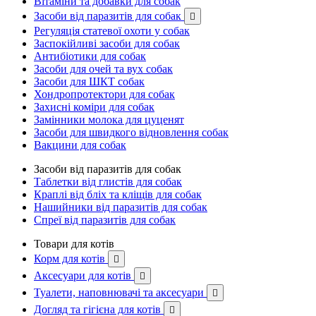
Вітаміни та добавки для собак
Засоби від паразитів для собак

Регуляція статевої охоти у собак
Заспокійливі засоби для собак
Антибіотики для собак
Засоби для очей та вух собак
Засоби для ШКТ собак
Хондропротектори для собак
Захисні коміри для собак
Замінники молока для цуценят
Засоби для швидкого відновлення собак
Вакцини для собак
Засоби від паразитів для собак
Таблетки від глистів для собак
Краплі від бліх та кліщів для собак
Нашийники від паразитів для собак
Спреї від паразитів для собак
Товари для котів
Корм для котів

Аксесуари для котів

Туалети, наповнювачі та аксесуари

Догляд та гігієна для котів
