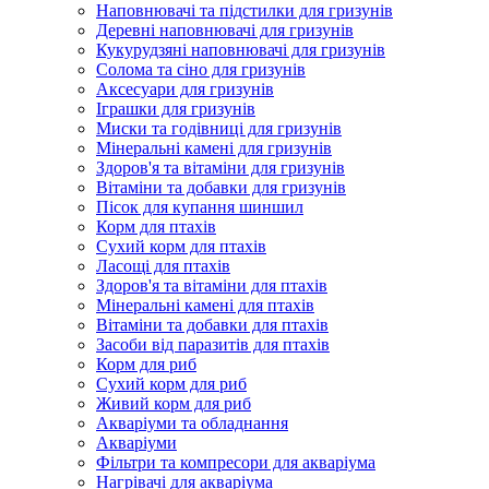
Наповнювачі та підстилки для гризунів
Деревні наповнювачі для гризунів
Кукурудзяні наповнювачі для гризунів
Солома та сіно для гризунів
Аксесуари для гризунів
Іграшки для гризунів
Миски та годівниці для гризунів
Мінеральні камені для гризунів
Здоров'я та вітаміни для гризунів
Вітаміни та добавки для гризунів
Пісок для купання шиншил
Корм для птахів
Сухий корм для птахів
Ласощі для птахів
Здоров'я та вітаміни для птахів
Мінеральні камені для птахів
Вітаміни та добавки для птахів
Засоби від паразитів для птахів
Корм для риб
Сухий корм для риб
Живий корм для риб
Акваріуми та обладнання
Акваріуми
Фільтри та компресори для акваріума
Нагрівачі для акваріума