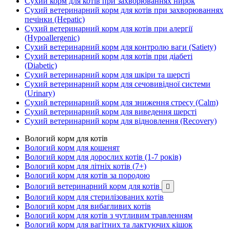
Сухий корм для котів при захворюваннях нирок
Сухий ветеринарний корм для котів при захворюваннях
печінки (Hepatic)
Сухий ветеринарний корм для котів при алергії
(Hypoallergenic)
Сухий ветеринарний корм для контролю ваги (Satiety)
Сухий ветеринарний корм для котів при діабеті
(Diabetic)
Сухий ветеринарний корм для шкіри та шерсті
Сухий ветеринарний корм для сечовивідної системи
(Urinary)
Сухий ветеринарний корм для зниження стресу (Calm)
Сухий ветеринарний корм для виведення шерсті
Сухий ветеринарний корм для відновлення (Recovery)
Вологий корм для котів
Вологий корм для кошенят
Вологий корм для дорослих котів (1-7 років)
Вологий корм для літніх котів (7+)
Вологий корм для котів за породою
Вологий ветеринарний корм для котів

Вологий корм для стерилізованих котів
Вологий корм для вибагливих котів
Вологий корм для котів з чутливим травленням
Вологий корм для вагітних та лактуючих кішок