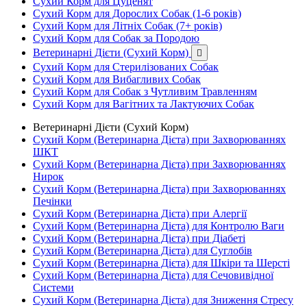
Сухий Корм для Цуценят
Сухий Корм для Дорослих Собак (1-6 років)
Сухий Корм для Літніх Собак (7+ років)
Сухий Корм для Собак за Породою
Ветеринарні Дієти (Сухий Корм)

Сухий Корм для Стерилізованих Собак
Сухий Корм для Вибагливих Собак
Сухий Корм для Собак з Чутливим Травленням
Сухий Корм для Вагітних та Лактуючих Собак
Ветеринарні Дієти (Сухий Корм)
Сухий Корм (Ветеринарна Дієта) при Захворюваннях
ШКТ
Сухий Корм (Ветеринарна Дієта) при Захворюваннях
Нирок
Сухий Корм (Ветеринарна Дієта) при Захворюваннях
Печінки
Сухий Корм (Ветеринарна Дієта) при Алергії
Сухий Корм (Ветеринарна Дієта) для Контролю Ваги
Сухий Корм (Ветеринарна Дієта) при Діабеті
Сухий Корм (Ветеринарна Дієта) для Суглобів
Сухий Корм (Ветеринарна Дієта) для Шкіри та Шерсті
Сухий Корм (Ветеринарна Дієта) для Сечовивідної
Системи
Сухий Корм (Ветеринарна Дієта) для Зниження Стресу