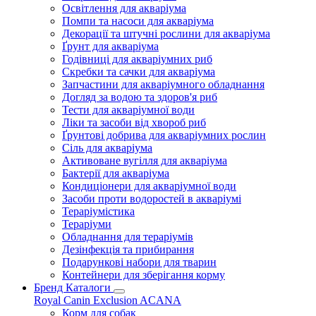
Освітлення для акваріума
Помпи та насоси для акваріума
Декорації та штучні рослини для акваріума
Ґрунт для акваріума
Годівниці для акваріумних риб
Скребки та сачки для акваріума
Запчастини для акваріумного обладнання
Догляд за водою та здоров'я риб
Тести для акваріумної води
Ліки та засоби від хвороб риб
Ґрунтові добрива для акваріумних рослин
Сіль для акваріума
Активоване вугілля для акваріума
Бактерії для акваріума
Кондиціонери для акваріумної води
Засоби проти водоростей в акваріумі
Тераріумістика
Тераріуми
Обладнання для тераріумів
Дезінфекція та прибирання
Подарункові набори для тварин
Контейнери для зберігання корму
Бренд Каталоги
Royal Canin
Exclusion
ACANA
Корм для собак