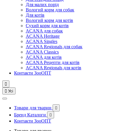
Для малих порід
Вологий корм для собак
Для котів
Вологий корм для котів
Сухий корм для котів
ACANA для собак
ACANA Heritage
ACANA Singles
ACANA Regionals для собак
ACANA Classics
ACANA для котів
ACANA Рецепти для котів
ACANA Regionals для котів
Контакти ЗооОПТ


Усі
Товари для тварин

Бренд Каталоги

Контакти ЗооОПТ
Товари для тварин