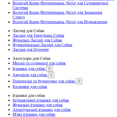
Вологий Корм (Ветеринарна Дієта) для Сечовивідної
Системи
Вологий Корм (Ветеринарна Дієта) для Зниження
Стресу
Вологий Корм (Ветеринарна Дієта) для Відновлення
Ласощі для Собак
Ласощі для Тренувань Собак
Жувальні Ласощі для Собак
Функціональні Ласощі для Собак
Ласощі для Цуценят
Аксесуари для Собак
Миски та годівниці для собак
Іграшки для собак

Амуніція для собак

Переноски та будиночки для собак

Килимки для собак
Іграшки для собак
Інтерактивні іграшки для собак
Жувальні іграшки для собак
Апортувальні іграшки для собак
М'які іграшки для собак