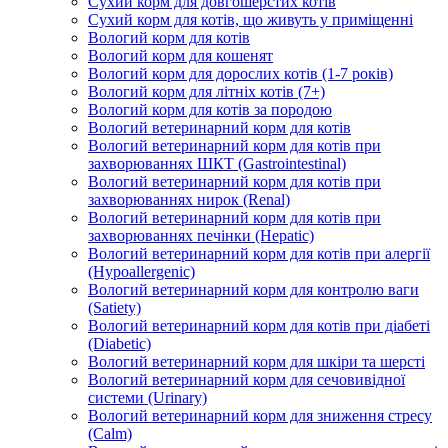
Сухий корм для довгошерстих котів
Сухий корм для котів, що живуть у приміщенні
Вологий корм для котів
Вологий корм для кошенят
Вологий корм для дорослих котів (1-7 років)
Вологий корм для літніх котів (7+)
Вологий корм для котів за породою
Вологий ветеринарний корм для котів
Вологий ветеринарний корм для котів при
захворюваннях ШКТ (Gastrointestinal)
Вологий ветеринарний корм для котів при
захворюваннях нирок (Renal)
Вологий ветеринарний корм для котів при
захворюваннях печінки (Hepatic)
Вологий ветеринарний корм для котів при алергії
(Hypoallergenic)
Вологий ветеринарний корм для контролю ваги
(Satiety)
Вологий ветеринарний корм для котів при діабеті
(Diabetic)
Вологий ветеринарний корм для шкіри та шерсті
Вологий ветеринарний корм для сечовивідної
системи (Urinary)
Вологий ветеринарний корм для зниження стресу
(Calm)