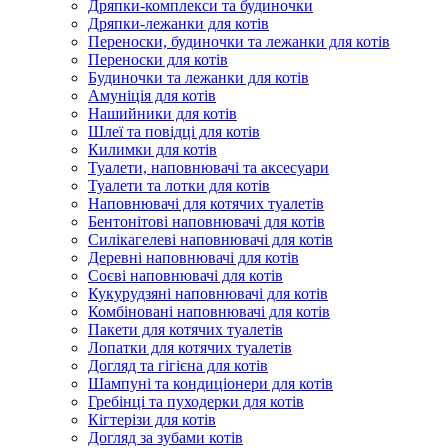
Дряпки-комплекси та будиночки
Дряпки-лежанки для котів
Переноски, будиночки та лежанки для котів
Переноски для котів
Будиночки та лежанки для котів
Амуніція для котів
Нашийники для котів
Шлеї та повідці для котів
Килимки для котів
Туалети, наповнювачі та аксесуари
Туалети та лотки для котів
Наповнювачі для котячих туалетів
Бентонітові наповнювачі для котів
Силікагелеві наповнювачі для котів
Деревні наповнювачі для котів
Соєві наповнювачі для котів
Кукурудзяні наповнювачі для котів
Комбіновані наповнювачі для котів
Пакети для котячих туалетів
Лопатки для котячих туалетів
Догляд та гігієна для котів
Шампуні та кондиціонери для котів
Гребінці та пуходерки для котів
Кігтерізи для котів
Догляд за зубами котів