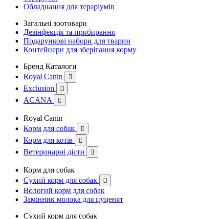
Обладнання для тераріумів
Загальні зоотовари
Дезінфекція та прибирання
Подарункові набори для тварин
Контейнери для зберігання корму
Бренд Каталоги
Royal Canin

Exclusion

ACANA

Royal Canin
Корм для собак

Корм для котів

Ветеринарні дієти

Корм для собак
Сухий корм для собак

Вологий корм для собак
Замінник молока для цуценят
Сухий корм для собак