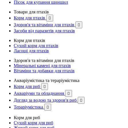
Пісок для купання шиншил
Товари для птахів
Корм для птахів

Здоров'я та вітаміни для птахів

Засоби від паразитів для птахів
Корм для птахів
Сухий корм для птахів
Ласощі для птахів
Здоров'я та вітаміни для птахів
Мінеральні камені для птахів
Вітаміни та добавки для птахів
Акваріумістика та тераріумістика
Корм для риб

Акваріуми та обладнання

Догляд за водою та здоров'я риб

Тераріумістика

Корм для риб
Сухий корм для риб
Живий корм для риб