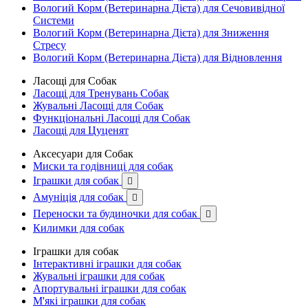
Вологий Корм (Ветеринарна Дієта) для Сечовивідної
Системи
Вологий Корм (Ветеринарна Дієта) для Зниження
Стресу
Вологий Корм (Ветеринарна Дієта) для Відновлення
Ласощі для Собак
Ласощі для Тренувань Собак
Жувальні Ласощі для Собак
Функціональні Ласощі для Собак
Ласощі для Цуценят
Аксесуари для Собак
Миски та годівниці для собак
Іграшки для собак

Амуніція для собак

Переноски та будиночки для собак

Килимки для собак
Іграшки для собак
Інтерактивні іграшки для собак
Жувальні іграшки для собак
Апортувальні іграшки для собак
М'які іграшки для собак