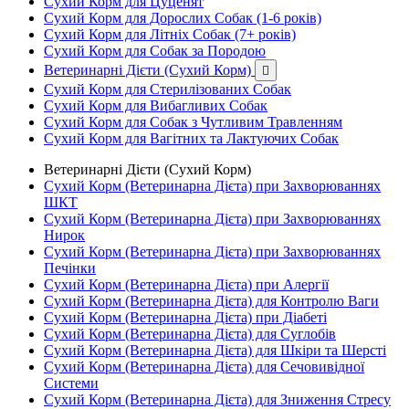
Сухий Корм для Цуценят
Сухий Корм для Дорослих Собак (1-6 років)
Сухий Корм для Літніх Собак (7+ років)
Сухий Корм для Собак за Породою
Ветеринарні Дієти (Сухий Корм)

Сухий Корм для Стерилізованих Собак
Сухий Корм для Вибагливих Собак
Сухий Корм для Собак з Чутливим Травленням
Сухий Корм для Вагітних та Лактуючих Собак
Ветеринарні Дієти (Сухий Корм)
Сухий Корм (Ветеринарна Дієта) при Захворюваннях
ШКТ
Сухий Корм (Ветеринарна Дієта) при Захворюваннях
Нирок
Сухий Корм (Ветеринарна Дієта) при Захворюваннях
Печінки
Сухий Корм (Ветеринарна Дієта) при Алергії
Сухий Корм (Ветеринарна Дієта) для Контролю Ваги
Сухий Корм (Ветеринарна Дієта) при Діабеті
Сухий Корм (Ветеринарна Дієта) для Суглобів
Сухий Корм (Ветеринарна Дієта) для Шкіри та Шерсті
Сухий Корм (Ветеринарна Дієта) для Сечовивідної
Системи
Сухий Корм (Ветеринарна Дієта) для Зниження Стресу