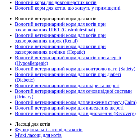
Вологий корм для довгошерстих котів
Вологий корм для котів, що живуть у приміщенні
Вологий ветеринарний корм для котів
Вологий ветеринарний корм для котів при
захворюваннях ШКТ (Gastrointestinal)
Вологий ветеринарний корм для котів при
захворюваннях нирок (Renal)
Вологий ветеринарний корм для котів при
захворюваннях печінки (Hepatic)
Вологий ветеринарний корм для котів при алергії
(Hypoallergenic)
Вологий ветеринарний корм для контролю ваги (Satiety)
Вологий ветеринарний корм для котів при діабеті
(Diabetic)
Вологий ветеринарний корм для шкіри та шерсті
Вологий ветеринарний корм для сечовивідної системи
(Urinary)
Вологий ветеринарний корм для зниження стресу (Calm)
Вологий ветеринарний корм для виведення шерсті
Вологий ветеринарний корм для відновлення (Recovery)
Ласощі для котів
Функціональні ласощі для котів
М'які ласощі для котів