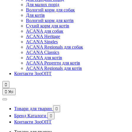
Для малих порід
Вологий корм для собак
Для котів
Вологий корм для котів
Сухий корм для котів
ACANA для собак
ACANA Heritage
ACANA Singles
ACANA Regionals для собак
ACANA Classics
ACANA для котів
ACANA Рецепти для котів
ACANA Regionals для котів
Контакти ЗооОПТ


Усі
Товари для тварин

Бренд Каталоги

Контакти ЗооОПТ
Товари для тварин