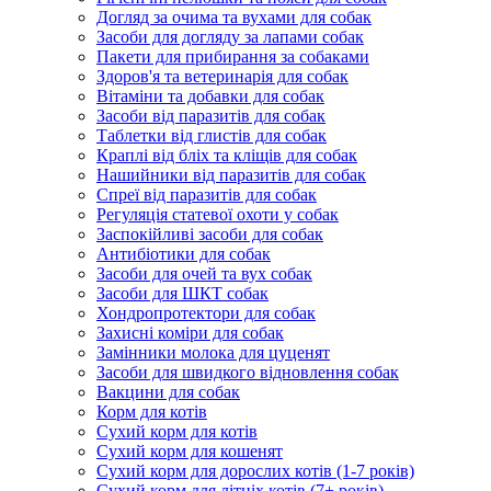
Догляд за очима та вухами для собак
Засоби для догляду за лапами собак
Пакети для прибирання за собаками
Здоров'я та ветеринарія для собак
Вітаміни та добавки для собак
Засоби від паразитів для собак
Таблетки від глистів для собак
Краплі від бліх та кліщів для собак
Нашийники від паразитів для собак
Спреї від паразитів для собак
Регуляція статевої охоти у собак
Заспокійливі засоби для собак
Антибіотики для собак
Засоби для очей та вух собак
Засоби для ШКТ собак
Хондропротектори для собак
Захисні коміри для собак
Замінники молока для цуценят
Засоби для швидкого відновлення собак
Вакцини для собак
Корм для котів
Сухий корм для котів
Сухий корм для кошенят
Сухий корм для дорослих котів (1-7 років)
Сухий корм для літніх котів (7+ років)