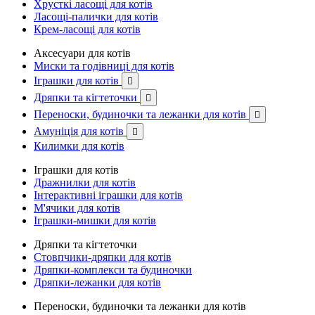
Хрусткі ласощі для котів
Ласощі-палички для котів
Крем-ласощі для котів
Аксесуари для котів
Миски та годівниці для котів
Іграшки для котів

Дряпки та кігтеточки

Переноски, будиночки та лежанки для котів

Амуніція для котів

Килимки для котів
Іграшки для котів
Дражнилки для котів
Інтерактивні іграшки для котів
М'ячики для котів
Іграшки-мишки для котів
Дряпки та кігтеточки
Стовпчики-дряпки для котів
Дряпки-комплекси та будиночки
Дряпки-лежанки для котів
Переноски, будиночки та лежанки для котів