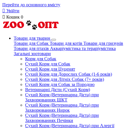
Перейти до основного вмісту

Увійти

Кошик
0
Товари для тварин
Товари для Собак
Товари для котів
Товари для гризунів
Товари для птахів
Акваріумістика та тераріумістика
Загальні зоотовари
Корм для Собак
Сухий Корм для Собак
Сухий Корм для Цуценят
Сухий Корм для Дорослих Собак (1-6 років)
Сухий Корм для Літніх Собак (7+ років)
Сухий Корм для Собак за Породою
Ветеринарні Дієти (Сухий Корм)
Сухий Корм (Ветеринарна Дієта) при
Захворюваннях ШКТ
Сухий Корм (Ветеринарна Дієта) при
Захворюваннях Нирок
Сухий Корм (Ветеринарна Дієта) при
Захворюваннях Печінки
Сухий Корм (Ветеринарна Дієта) при Алергії