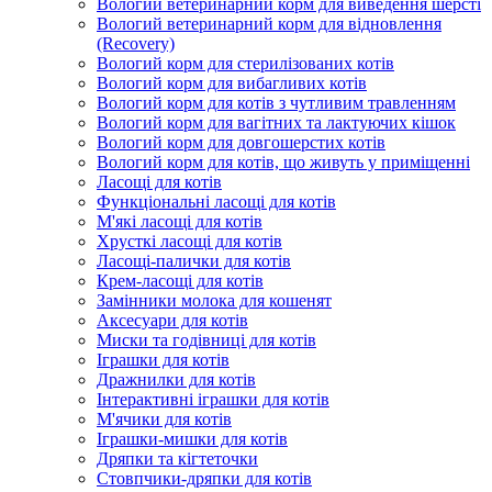
Вологий ветеринарний корм для виведення шерсті
Вологий ветеринарний корм для відновлення
(Recovery)
Вологий корм для стерилізованих котів
Вологий корм для вибагливих котів
Вологий корм для котів з чутливим травленням
Вологий корм для вагітних та лактуючих кішок
Вологий корм для довгошерстих котів
Вологий корм для котів, що живуть у приміщенні
Ласощі для котів
Функціональні ласощі для котів
М'які ласощі для котів
Хрусткі ласощі для котів
Ласощі-палички для котів
Крем-ласощі для котів
Замінники молока для кошенят
Аксесуари для котів
Миски та годівниці для котів
Іграшки для котів
Дражнилки для котів
Інтерактивні іграшки для котів
М'ячики для котів
Іграшки-мишки для котів
Дряпки та кігтеточки
Стовпчики-дряпки для котів