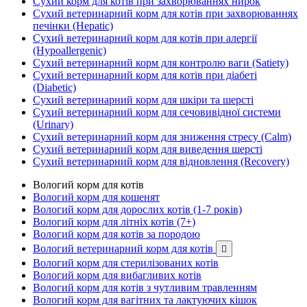
Сухий корм для котів при захворюваннях нирок
Сухий ветеринарний корм для котів при захворюваннях
печінки (Hepatic)
Сухий ветеринарний корм для котів при алергії
(Hypoallergenic)
Сухий ветеринарний корм для контролю ваги (Satiety)
Сухий ветеринарний корм для котів при діабеті
(Diabetic)
Сухий ветеринарний корм для шкіри та шерсті
Сухий ветеринарний корм для сечовивідної системи
(Urinary)
Сухий ветеринарний корм для зниження стресу (Calm)
Сухий ветеринарний корм для виведення шерсті
Сухий ветеринарний корм для відновлення (Recovery)
Вологий корм для котів
Вологий корм для кошенят
Вологий корм для дорослих котів (1-7 років)
Вологий корм для літніх котів (7+)
Вологий корм для котів за породою
Вологий ветеринарний корм для котів

Вологий корм для стерилізованих котів
Вологий корм для вибагливих котів
Вологий корм для котів з чутливим травленням
Вологий корм для вагітних та лактуючих кішок