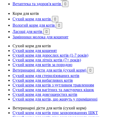
Ветаптека та здоров'я котів

Корм для котів
Сухий корм для котів

Вологий корм для котів

Ласощі для котів

Замінники молока для кошенят
Сухий корм для котів
Сухий корм для кошенят
Сухий корм для дорослих котів (1-7 років)
Сухий корм для літніх котів (7+ років)
Сухий корм для котів за породою
Ветеринарні дієти для котів (сухий корм)

Сухий корм для стерилізованих котів
Сухий корм для вибагливих котів
Сухий корм для котів з чутливим травленням
Сухий корм для вагітних та лактуючих кішок
Сухий корм для довгошерстих котів
Сухий корм для котів, що живуть у приміщенні
Ветеринарні дієти для котів (сухий корм)
Сухий корм для котів при захворюваннях ШКТ