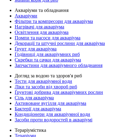
Акваріуми та обладнання
Акваріуми
Фільтри та компресори для акваріума
Нагрівачі для акваріума
Освітлення для акваріума
Помпи та насоси для акваріума
Декорації та штучні рослини для акваріума
Ґрунт для акваріума
Годівниці для акваріумних риб
Скребки та сачки для акваріума
Запчастини для акваріумного обладнання
Догляд за водою та здоров'я риб
Тести для акваріумної води
Ліки та засоби від хвороб риб
Ґрунтові добрива для акваріумних рослин
Сіль для акваріума
Активоване вугілля для акваріума
Бактерії для акваріума
Кондиціонери для акваріумної води
Засоби проти водоростей в акваріумі
Тераріумістика
Тераріуми