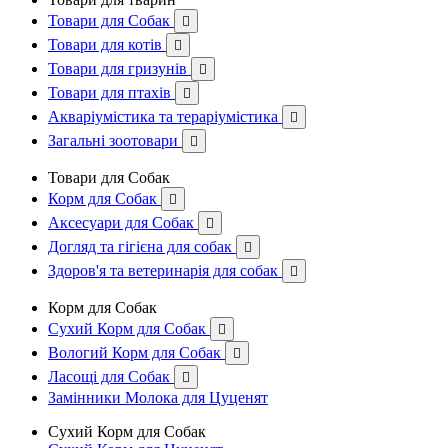
Товари для Собак

Товари для котів

Товари для гризунів

Товари для птахів

Акваріумістика та тераріумістика

Загальні зоотовари

Товари для Собак
Корм для Собак

Аксесуари для Собак

Догляд та гігієна для собак

Здоров'я та ветеринарія для собак

Корм для Собак
Сухий Корм для Собак

Вологий Корм для Собак

Ласощі для Собак

Замінники Молока для Цуценят
Сухий Корм для Собак