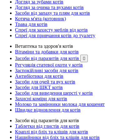
Догляд за зубами котів
Догляд за очима та вухами котів
Засоби від запаху та плям для котів
Котяча м'ята (котовник)
Трава для котів
Спреї для захисту меблів від котів
Спреї для привчання котів до туалету
Ветаптека та здоров'я котів
Вітаміни та добавки для котів
Засоби від паразитів для котів

Регуляція статевої охоти у котів
Заспокійливі засоби для котів
Антибіотики для котів
Засоби для очей та вух котів
Засоби для ШКТ котів
Засоби для виведення шерсті у котів
Захисні коміри для котів
Молоко та замінники молока для кошенят
Швидке відновлення для котів
Засоби від паразитів для котів
Таблетки від глистів для котів
Краплі від бліх та кліщів для котів
Нашийники від бліх та кліщів для котів