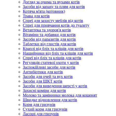
Догляд за очима та вухами котів
Засоби від запаху та плям для котів
Котяча м'ята (котовник)
Трава для котів
Спреї для захисту меблів від котів
Спреї для привчання котів до туалету
Ветаптека та здоров'я котів
Вітаміни та добавки для котів
Засоби від паразитів для котів
Таблетки від глистів для котів
Краплі від бліх та кліщів для котів
Нашийники від бліх та кліщів для котів
Спреї від бліх та кліщів для котів
Регуляція статевої охоти у котів
Заспокійливі засоби для котів
Антибіотики для котів
Засоби для очей та вух котів
Засоби для ШКТ котів
Засоби для виведення шерсті у котів
Захисні коміри для котів
Молоко та замінники молока для кошенят
Швидке відновлення для котів
Корм для гризунів
Сухий корм для гризунів
Ласощі для гризунів