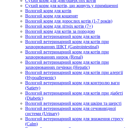
Сухий корм для довгошерстих котів
Сухий корм для котів, що живуть у приміщенні
Вологий корм для котів
Вологий корм для кошенят
Вологий корм для дорослих котів (1-7 років)
Вологий корм для літніх котів (7+)
Вологий корм для котів за породою
Вологий ветеринарний корм для котів
Вологий ветеринарний корм для котів при
захворюваннях ШКТ (Gastrointestinal)
Вологий ветеринарний корм для котів при
захворюваннях нирок (Renal)
Вологий ветеринарний корм для котів при
захворюваннях печінки (Hepatic)
Вологий ветеринарний корм для котів при алергії
(Hypoallergenic)
Вологий ветеринарний корм для контролю ваги
(Satiety)
Вологий ветеринарний корм для котів при діабеті
(Diabetic)
Вологий ветеринарний корм для шкіри та шерсті
Вологий ветеринарний корм для сечовивідної
системи (Urinary)
Вологий ветеринарний корм для зниження стресу
(Calm)