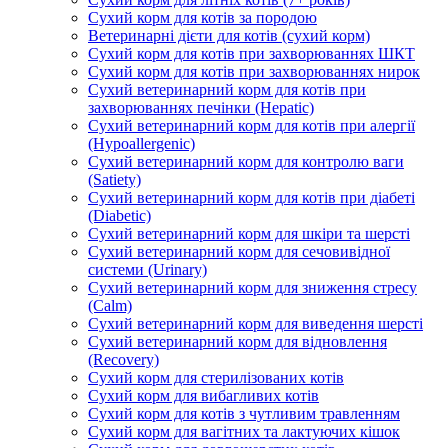
Сухий корм для котів за породою
Ветеринарні дієти для котів (сухий корм)
Сухий корм для котів при захворюваннях ШКТ
Сухий корм для котів при захворюваннях нирок
Сухий ветеринарний корм для котів при
захворюваннях печінки (Hepatic)
Сухий ветеринарний корм для котів при алергії
(Hypoallergenic)
Сухий ветеринарний корм для контролю ваги
(Satiety)
Сухий ветеринарний корм для котів при діабеті
(Diabetic)
Сухий ветеринарний корм для шкіри та шерсті
Сухий ветеринарний корм для сечовивідної
системи (Urinary)
Сухий ветеринарний корм для зниження стресу
(Calm)
Сухий ветеринарний корм для виведення шерсті
Сухий ветеринарний корм для відновлення
(Recovery)
Сухий корм для стерилізованих котів
Сухий корм для вибагливих котів
Сухий корм для котів з чутливим травленням
Сухий корм для вагітних та лактуючих кішок