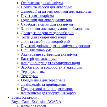
Освітлення для акваріума
Помпи та насоси для акваріума
Декорації та штучні рослини для акваріума
Ґрунт для акваріума
Годівниці для акваріумних риб
Скребки та сачки для акваріума
Запчастини для акваріумного обладнання
Догляд за водою та здоров'я риб
Тести для акваріумної води
Ліки та засоби від хвороб риб
Ґрунтові добрива для акваріумних рослин
Сіль для акваріума
Активоване вугілля для акваріума
Бактерії для акваріума
Кондиціонери для акваріумної води
Засоби проти водоростей в акваріумі
Тераріумістика
Тераріуми
Обладнання для тераріумів
Дезінфекція та прибирання
Подарункові набори для тварин
Контейнери для зберігання корму
Бренд Каталоги
Royal Canin
Exclusion
ACANA
Корм для собак