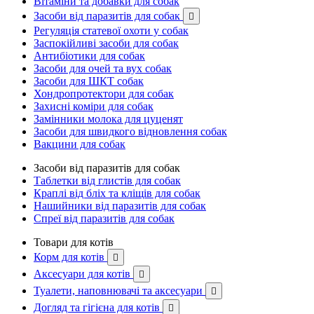
Вітаміни та добавки для собак
Засоби від паразитів для собак

Регуляція статевої охоти у собак
Заспокійливі засоби для собак
Антибіотики для собак
Засоби для очей та вух собак
Засоби для ШКТ собак
Хондропротектори для собак
Захисні коміри для собак
Замінники молока для цуценят
Засоби для швидкого відновлення собак
Вакцини для собак
Засоби від паразитів для собак
Таблетки від глистів для собак
Краплі від бліх та кліщів для собак
Нашийники від паразитів для собак
Спреї від паразитів для собак
Товари для котів
Корм для котів

Аксесуари для котів

Туалети, наповнювачі та аксесуари

Догляд та гігієна для котів
