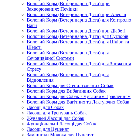
Вологий Корм (Ветеринарна Дієта) при
Захворюваннях Печінки
Вологий Корм (Ветеринарна Дієта) при Алергії
Вологий Корм (Ветеринарна Дієта) для Контролю
Ваги
Вологий Корм (Ветеринарна Дієта) при Діабеті
Вологий Корм (Ветеринарна Дієта) для Суглобів
Вологий Корм (Ветеринарна Дієта) для Шкіри та
Шерсті
Вологий Корм (Ветеринарна Дієта) для
Сечовивідної Системи
Вологий Корм (Ветеринарна Дієта) для Зниження
Стресу
Вологий Корм (Ветеринарна Дієта) для
Відновлення
Вологий Корм для Стерилізованих Собак
Вологий Корм для Вибагливих Собак
Вологий Корм для Собак з Чутливим Травленням
Вологий Корм для Вагітних та Лактуючих Собак
Ласощі для Собак
Ласощі для Тренувань Собак
Жувальні Ласощі для Собак
Функціональні Ласощі для Собак
Ласощі для Цуценят
Замінники Молока для Цуценят