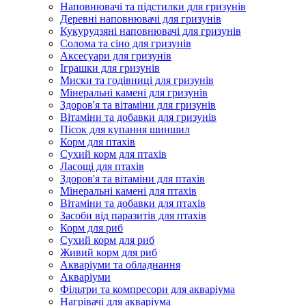
Наповнювачі та підстилки для гризунів
Деревні наповнювачі для гризунів
Кукурудзяні наповнювачі для гризунів
Солома та сіно для гризунів
Аксесуари для гризунів
Іграшки для гризунів
Миски та годівниці для гризунів
Мінеральні камені для гризунів
Здоров'я та вітаміни для гризунів
Вітаміни та добавки для гризунів
Пісок для купання шиншил
Корм для птахів
Сухий корм для птахів
Ласощі для птахів
Здоров'я та вітаміни для птахів
Мінеральні камені для птахів
Вітаміни та добавки для птахів
Засоби від паразитів для птахів
Корм для риб
Сухий корм для риб
Живий корм для риб
Акваріуми та обладнання
Акваріуми
Фільтри та компресори для акваріума
Нагрівачі для акваріума