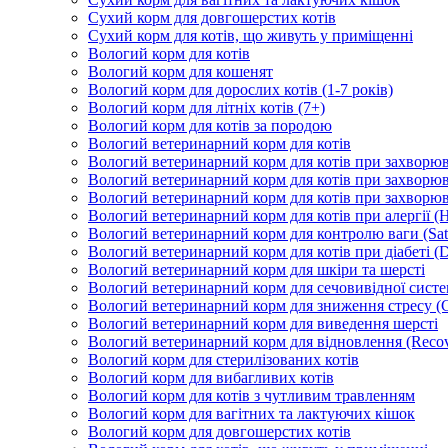
Сухий корм для довгошерстих котів
Сухий корм для котів, що живуть у приміщенні
Вологий корм для котів
Вологий корм для кошенят
Вологий корм для дорослих котів (1-7 років)
Вологий корм для літніх котів (7+)
Вологий корм для котів за породою
Вологий ветеринарний корм для котів
Вологий ветеринарний корм для котів при захворюва
Вологий ветеринарний корм для котів при захворюв
Вологий ветеринарний корм для котів при захворюв
Вологий ветеринарний корм для котів при алергії (H
Вологий ветеринарний корм для контролю ваги (Sati
Вологий ветеринарний корм для котів при діабеті (Di
Вологий ветеринарний корм для шкіри та шерсті
Вологий ветеринарний корм для сечовивідної систем
Вологий ветеринарний корм для зниження стресу (
Вологий ветеринарний корм для виведення шерсті
Вологий ветеринарний корм для відновлення (Recov
Вологий корм для стерилізованих котів
Вологий корм для вибагливих котів
Вологий корм для котів з чутливим травленням
Вологий корм для вагітних та лактуючих кішок
Вологий корм для довгошерстих котів