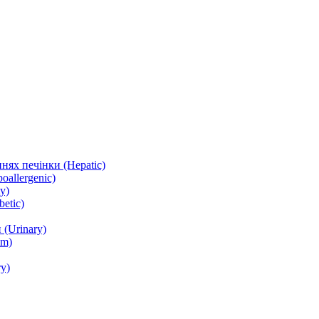
нях печінки (Hepatic)
oallergenic)
y)
etic)
(Urinary)
lm)
y)