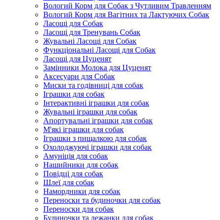
Вологий Корм для Собак з Чутливим Травленням
Вологий Корм для Вагітних та Лактуючих Собак
Ласощі для Собак
Ласощі для Тренувань Собак
Жувальні Ласощі для Собак
Функціональні Ласощі для Собак
Ласощі для Цуценят
Замінники Молока для Цуценят
Аксесуари для Собак
Миски та годівниці для собак
Іграшки для собак
Інтерактивні іграшки для собак
Жувальні іграшки для собак
Апортувальні іграшки для собак
М'які іграшки для собак
Іграшки з пищалкою для собак
Охолоджуючі іграшки для собак
Амуніція для собак
Нашийники для собак
Повідці для собак
Шлеї для собак
Намордники для собак
Переноски та будиночки для собак
Переноски для собак
Будиночки та лежанки для собак