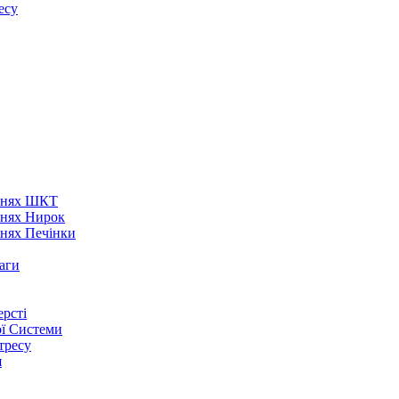
есу
аннях ШКТ
ннях Нирок
ннях Печінки
аги
рсті
ої Системи
тресу
я