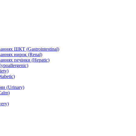
ннях ШКТ (Gastrointestinal)
аннях нирок (Renal)
аннях печінки (Hepatic)
ypoallergenic)
ety)
abetic)
и (Urinary)
Calm)
ery)