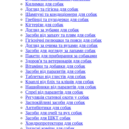
Килимки для собак
Догляд та гігієна для собак
Шампуні та кондиціонери для собак
Гребінці та пуходерки для собак
Кігтерізи для собак
Догляд за зубами для собак
Засоби від запаху та плям для собак
Гігієнічні пелюшки та пояси для собак
Догляд за очима та вухами для собак
Засоби для догляду за лапами собак
Пакети для прибирання за собаками
Здоров'я та ветеринарія для собак
Вітаміни та добавки для собак
Засоби від паразитів для собак
Таблетки від глистів для собак
Краплі від бліх та кліщів для собак
Нашийники від паразитів для собак
Спреї від паразитів для собак
Регуляція статевої охоти у собак
Заспокійливі засоби для собак
Антибіотики для собак
Засоби для очей та вух собак
Засоби для ШКТ собак
Хондропротектори для собак
Захисні коміри для собак