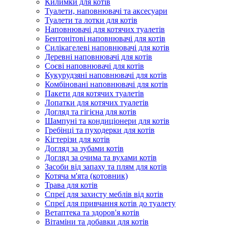
Килимки для котів
Туалети, наповнювачі та аксесуари
Туалети та лотки для котів
Наповнювачі для котячих туалетів
Бентонітові наповнювачі для котів
Силікагелеві наповнювачі для котів
Деревні наповнювачі для котів
Соєві наповнювачі для котів
Кукурудзяні наповнювачі для котів
Комбіновані наповнювачі для котів
Пакети для котячих туалетів
Лопатки для котячих туалетів
Догляд та гігієна для котів
Шампуні та кондиціонери для котів
Гребінці та пуходерки для котів
Кігтерізи для котів
Догляд за зубами котів
Догляд за очима та вухами котів
Засоби від запаху та плям для котів
Котяча м'ята (котовник)
Трава для котів
Спреї для захисту меблів від котів
Спреї для привчання котів до туалету
Ветаптека та здоров'я котів
Вітаміни та добавки для котів