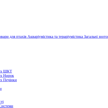
овари для птахів
Акваріумістика та тераріумістика
Загальні зоот
нях ШКТ
ях Нирок
ях Печінки
и
ті
 Системи