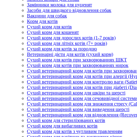
Замінники молока для цуценят
Засоби для швидкого відновлення собак
Вакцини для собак
Корм для котів
Сухий корм для котів
Сухий корм для кошенят
Сухий корм для дорослих котів (1-7 років)
Сухий корм для літніх котів (7+ років)
Сухий корм для котів за породою
Ветеринарні дієти для котів (сухий корм)
Сухий корм для котів при захворюваннях ШКТ
Сухий корм для котів при захворюваннях нирок
Сухий ветеринарний корм для котів при захворюван
Сухий ветеринарний корм для котів при алергії (Hyp
Сухий ветеринарний корм для контролю ваги (Satiet
Сухий ветеринарний корм для котів при діабеті (Diab
Сухий ветеринарний корм для шкіри та шерсті
Сухий ветеринарний корм для сечовивідної системи 
Сухий ветеринарний корм для зниження стресу (Ca
Сухий ветеринарний корм для виведення шерсті
Сухий ветеринарний корм для відновлення (Recover
Сухий корм для стерилізованих котів
Сухий корм для вибагливих котів
Сухий корм для котів з чутливим травленням
Сухий корм для вагітних та лактуючих кішок