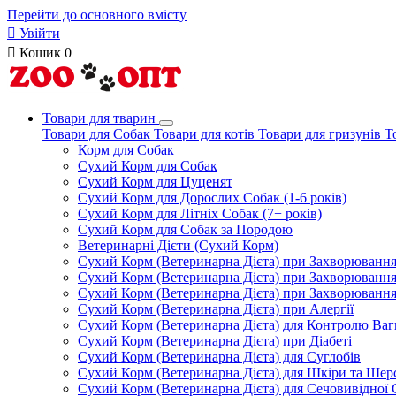
Перейти до основного вмісту

Увійти

Кошик
0
Товари для тварин
Товари для Собак
Товари для котів
Товари для гризунів
Т
Корм для Собак
Сухий Корм для Собак
Сухий Корм для Цуценят
Сухий Корм для Дорослих Собак (1-6 років)
Сухий Корм для Літніх Собак (7+ років)
Сухий Корм для Собак за Породою
Ветеринарні Дієти (Сухий Корм)
Сухий Корм (Ветеринарна Дієта) при Захворюван
Сухий Корм (Ветеринарна Дієта) при Захворюванн
Сухий Корм (Ветеринарна Дієта) при Захворюванн
Сухий Корм (Ветеринарна Дієта) при Алергії
Сухий Корм (Ветеринарна Дієта) для Контролю Ваг
Сухий Корм (Ветеринарна Дієта) при Діабеті
Сухий Корм (Ветеринарна Дієта) для Суглобів
Сухий Корм (Ветеринарна Дієта) для Шкіри та Шерс
Сухий Корм (Ветеринарна Дієта) для Сечовивідної