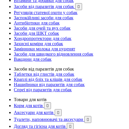
Вітаміни та добавки для собак
Засоби від паразитів для собак

Регуляція статевої охоти у собак
Заспокійливі засоби для собак
Антибіотики для собак
Засоби для очей та вух собак
Засоби для ШКТ собак
Хондропротектори для собак
Захисні коміри для собак
Замінники молока для цуценят
Засоби для швидкого відновлення собак
Вакцини для собак
Засоби від паразитів для собак
Таблетки від глистів для собак
Краплі від бліх та кліщів для собак
Нашийники від паразитів для собак
Спреї від паразитів для собак
Товари для котів
Корм для котів

Аксесуари для котів

Туалети, наповнювачі та аксесуари

Догляд та гігієна для котів
