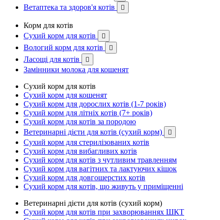
Ветаптека та здоров'я котів

Корм для котів
Сухий корм для котів

Вологий корм для котів

Ласощі для котів

Замінники молока для кошенят
Сухий корм для котів
Сухий корм для кошенят
Сухий корм для дорослих котів (1-7 років)
Сухий корм для літніх котів (7+ років)
Сухий корм для котів за породою
Ветеринарні дієти для котів (сухий корм)

Сухий корм для стерилізованих котів
Сухий корм для вибагливих котів
Сухий корм для котів з чутливим травленням
Сухий корм для вагітних та лактуючих кішок
Сухий корм для довгошерстих котів
Сухий корм для котів, що живуть у приміщенні
Ветеринарні дієти для котів (сухий корм)
Сухий корм для котів при захворюваннях ШКТ