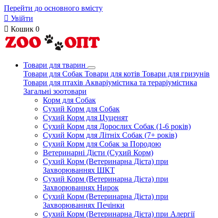
Перейти до основного вмісту

Увійти

Кошик
0
Товари для тварин
Товари для Собак
Товари для котів
Товари для гризунів
Товари для птахів
Акваріумістика та тераріумістика
Загальні зоотовари
Корм для Собак
Сухий Корм для Собак
Сухий Корм для Цуценят
Сухий Корм для Дорослих Собак (1-6 років)
Сухий Корм для Літніх Собак (7+ років)
Сухий Корм для Собак за Породою
Ветеринарні Дієти (Сухий Корм)
Сухий Корм (Ветеринарна Дієта) при
Захворюваннях ШКТ
Сухий Корм (Ветеринарна Дієта) при
Захворюваннях Нирок
Сухий Корм (Ветеринарна Дієта) при
Захворюваннях Печінки
Сухий Корм (Ветеринарна Дієта) при Алергії