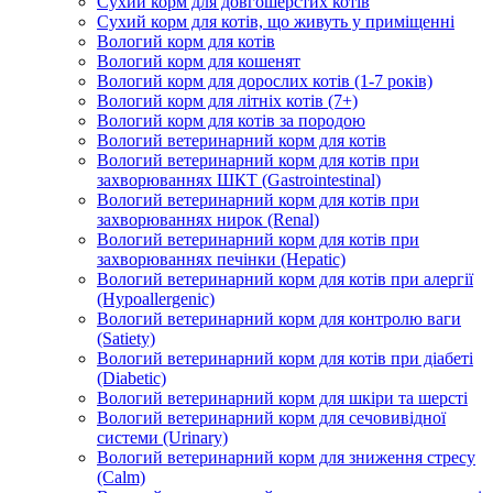
Сухий корм для довгошерстих котів
Сухий корм для котів, що живуть у приміщенні
Вологий корм для котів
Вологий корм для кошенят
Вологий корм для дорослих котів (1-7 років)
Вологий корм для літніх котів (7+)
Вологий корм для котів за породою
Вологий ветеринарний корм для котів
Вологий ветеринарний корм для котів при
захворюваннях ШКТ (Gastrointestinal)
Вологий ветеринарний корм для котів при
захворюваннях нирок (Renal)
Вологий ветеринарний корм для котів при
захворюваннях печінки (Hepatic)
Вологий ветеринарний корм для котів при алергії
(Hypoallergenic)
Вологий ветеринарний корм для контролю ваги
(Satiety)
Вологий ветеринарний корм для котів при діабеті
(Diabetic)
Вологий ветеринарний корм для шкіри та шерсті
Вологий ветеринарний корм для сечовивідної
системи (Urinary)
Вологий ветеринарний корм для зниження стресу
(Calm)