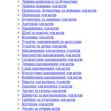
Дряпки-комплекси та будиночки
Дряпки-лежанки для котів
Переноски, будиночки та лежанки для котів
Переноски для котів
Будиночки та лежанки для котів
Амуніція для котів
Нашийники для котів
Шлеї та повідці для котів
Килимки для котів
Туалети, наповнювачі та аксесуари
Туалети та лотки для котів
Наповнювачі для котячих туалетів
Бентонітові наповнювачі для котів
Силікагелеві наповнювачі для котів
Деревні наповнювачі для котів
Соєві наповнювачі для котів
Кукурудзяні наповнювачі для котів
Комбіновані наповнювачі для котів
Пакети для котячих туалетів
Лопатки для котячих туалетів
Догляд та гігієна для котів
Шампуні та кондиціонери для котів
Гребінці та пуходерки для котів
Кігтерізи для котів
Догляд за зубами котів