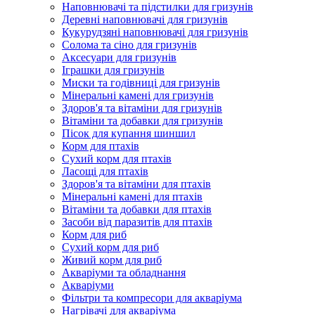
Наповнювачі та підстилки для гризунів
Деревні наповнювачі для гризунів
Кукурудзяні наповнювачі для гризунів
Солома та сіно для гризунів
Аксесуари для гризунів
Іграшки для гризунів
Миски та годівниці для гризунів
Мінеральні камені для гризунів
Здоров'я та вітаміни для гризунів
Вітаміни та добавки для гризунів
Пісок для купання шиншил
Корм для птахів
Сухий корм для птахів
Ласощі для птахів
Здоров'я та вітаміни для птахів
Мінеральні камені для птахів
Вітаміни та добавки для птахів
Засоби від паразитів для птахів
Корм для риб
Сухий корм для риб
Живий корм для риб
Акваріуми та обладнання
Акваріуми
Фільтри та компресори для акваріума
Нагрівачі для акваріума