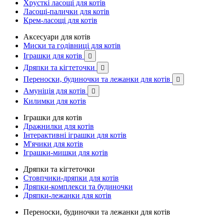
Хрусткі ласощі для котів
Ласощі-палички для котів
Крем-ласощі для котів
Аксесуари для котів
Миски та годівниці для котів
Іграшки для котів

Дряпки та кігтеточки

Переноски, будиночки та лежанки для котів

Амуніція для котів

Килимки для котів
Іграшки для котів
Дражнилки для котів
Інтерактивні іграшки для котів
М'ячики для котів
Іграшки-мишки для котів
Дряпки та кігтеточки
Стовпчики-дряпки для котів
Дряпки-комплекси та будиночки
Дряпки-лежанки для котів
Переноски, будиночки та лежанки для котів