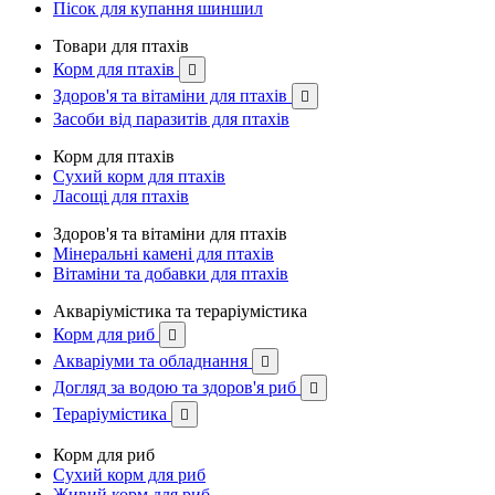
Пісок для купання шиншил
Товари для птахів
Корм для птахів

Здоров'я та вітаміни для птахів

Засоби від паразитів для птахів
Корм для птахів
Сухий корм для птахів
Ласощі для птахів
Здоров'я та вітаміни для птахів
Мінеральні камені для птахів
Вітаміни та добавки для птахів
Акваріумістика та тераріумістика
Корм для риб

Акваріуми та обладнання

Догляд за водою та здоров'я риб

Тераріумістика

Корм для риб
Сухий корм для риб
Живий корм для риб