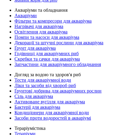
Акваріуми та обладнання
Акваріуми
Фільтри та компресори для акваріума
Нагрівачі для акваріума
Освітлення для акваріума
Помпи та насоси для акваріума
Декорації та штучні рослини для акваріума
Ґрунт для акваріума
Годівниці для акваріумних риб
Скребки та сачки для акваріума
Запчастини для акваріумного обладнання
Догляд за водою та здоров'я риб
Тести для акваріумної води
Ліки та засоби від хвороб риб
Ґрунтові добрива для акваріумних рослин
Сіль для акваріума
Активоване вугілля для акваріума
Бактерії для акваріума
Кондиціонери для акваріумної води
Засоби проти водоростей в акваріумі
Тераріумістика
Тераріуми