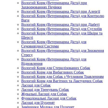
Вологий Корм (Ветеринарна Дієта) при
Захворюваннях Печінки
Вологий Корм (Ветеринарна Дієта) при Алергії
Вологий Корм (Ветеринарна Дієта) для Контролю
Ваги
Вологий Корм (Ветеринарна Дієта) при Діабеті
Вологий Корм (Ветеринарна Дієта) для Суглобів
Вологий Корм (Ветеринарна Дієта) для Шкіри та
Шерсті
Вологий Корм (Ветеринарна Дієта) для
Сечовивідної Системи
Вологий Корм (Ветеринарна Дієта) для Зниження
Стресу
Вологий Корм (Ветеринарна Дієта) для
Відновлення
Вологий Корм для Стерилізованих Собак
Вологий Корм для Вибагливих Собак
Вологий Корм для Собак з Чутливим Травленням
Вологий Корм для Вагітних та Лактуючих Собак
Ласощі для Собак
Ласощі для Тренувань Собак
Жувальні Ласощі для Собак
Функціональні Ласощі для Собак
Ласощі для Цуценят
Замінники Молока для Цуценят