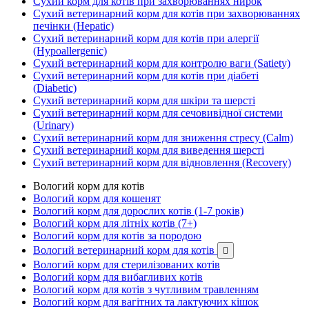
Сухий корм для котів при захворюваннях нирок
Сухий ветеринарний корм для котів при захворюваннях
печінки (Hepatic)
Сухий ветеринарний корм для котів при алергії
(Hypoallergenic)
Сухий ветеринарний корм для контролю ваги (Satiety)
Сухий ветеринарний корм для котів при діабеті
(Diabetic)
Сухий ветеринарний корм для шкіри та шерсті
Сухий ветеринарний корм для сечовивідної системи
(Urinary)
Сухий ветеринарний корм для зниження стресу (Calm)
Сухий ветеринарний корм для виведення шерсті
Сухий ветеринарний корм для відновлення (Recovery)
Вологий корм для котів
Вологий корм для кошенят
Вологий корм для дорослих котів (1-7 років)
Вологий корм для літніх котів (7+)
Вологий корм для котів за породою
Вологий ветеринарний корм для котів

Вологий корм для стерилізованих котів
Вологий корм для вибагливих котів
Вологий корм для котів з чутливим травленням
Вологий корм для вагітних та лактуючих кішок