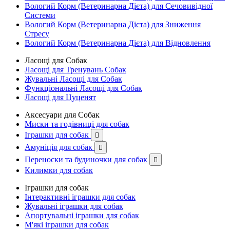
Вологий Корм (Ветеринарна Дієта) для Сечовивідної
Системи
Вологий Корм (Ветеринарна Дієта) для Зниження
Стресу
Вологий Корм (Ветеринарна Дієта) для Відновлення
Ласощі для Собак
Ласощі для Тренувань Собак
Жувальні Ласощі для Собак
Функціональні Ласощі для Собак
Ласощі для Цуценят
Аксесуари для Собак
Миски та годівниці для собак
Іграшки для собак

Амуніція для собак

Переноски та будиночки для собак

Килимки для собак
Іграшки для собак
Інтерактивні іграшки для собак
Жувальні іграшки для собак
Апортувальні іграшки для собак
М'які іграшки для собак