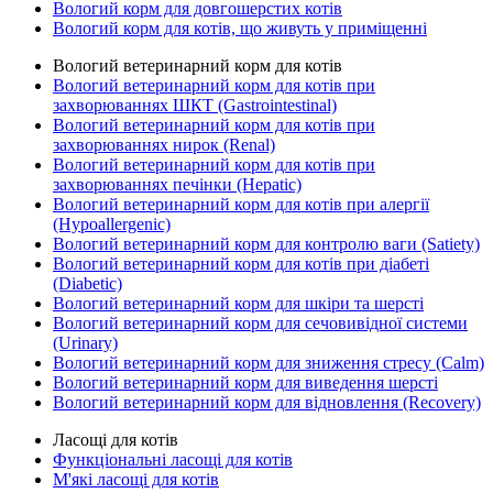
Вологий корм для довгошерстих котів
Вологий корм для котів, що живуть у приміщенні
Вологий ветеринарний корм для котів
Вологий ветеринарний корм для котів при
захворюваннях ШКТ (Gastrointestinal)
Вологий ветеринарний корм для котів при
захворюваннях нирок (Renal)
Вологий ветеринарний корм для котів при
захворюваннях печінки (Hepatic)
Вологий ветеринарний корм для котів при алергії
(Hypoallergenic)
Вологий ветеринарний корм для контролю ваги (Satiety)
Вологий ветеринарний корм для котів при діабеті
(Diabetic)
Вологий ветеринарний корм для шкіри та шерсті
Вологий ветеринарний корм для сечовивідної системи
(Urinary)
Вологий ветеринарний корм для зниження стресу (Calm)
Вологий ветеринарний корм для виведення шерсті
Вологий ветеринарний корм для відновлення (Recovery)
Ласощі для котів
Функціональні ласощі для котів
М'які ласощі для котів