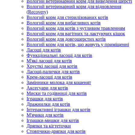
Вологий ветеринарний корм для виведення шерсті
Вологий ветеринарний корм для відновлення
(Recovery)
Вологий корм для стерилізованих котів
Вологий корм для вибагливих котів
Вологий корм для котів з чутливим травленням
Вологий корм для вагітних та лактуючих кішок
Вологий корм для довгошерстих котів
Вологий корм для котів, що живуть у приміщенні
Ласощі для котів
Функціональні ласощі для котів
М'які ласощі для котів
Хрусткі ласощі для котів
Ласощі-палички для котів
Крем-ласощі для котів
Замінники молока для кошенят
Аксесуари для котів
Миски та годівниці для котів
Іграшки для котів
Дражнилки для котів
Інтерактивні іграшки для котів
М'ячики для котів
Іграшки-мишки для котів
Дряпки та кігтеточки
Стовпчики-дряпки для котів