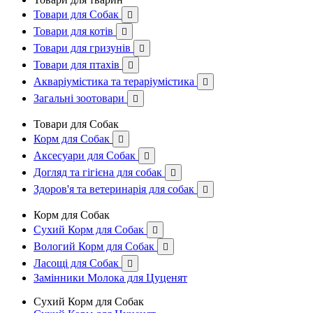
Товари для Собак

Товари для котів

Товари для гризунів

Товари для птахів

Акваріумістика та тераріумістика

Загальні зоотовари

Товари для Собак
Корм для Собак

Аксесуари для Собак

Догляд та гігієна для собак

Здоров'я та ветеринарія для собак

Корм для Собак
Сухий Корм для Собак

Вологий Корм для Собак

Ласощі для Собак

Замінники Молока для Цуценят
Сухий Корм для Собак