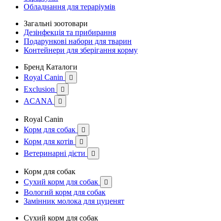
Обладнання для тераріумів
Загальні зоотовари
Дезінфекція та прибирання
Подарункові набори для тварин
Контейнери для зберігання корму
Бренд Каталоги
Royal Canin

Exclusion

ACANA

Royal Canin
Корм для собак

Корм для котів

Ветеринарні дієти

Корм для собак
Сухий корм для собак

Вологий корм для собак
Замінник молока для цуценят
Сухий корм для собак