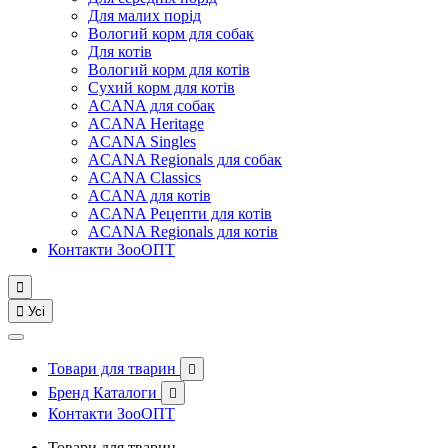
Для малих порід
Вологий корм для собак
Для котів
Вологий корм для котів
Сухий корм для котів
ACANA для собак
ACANA Heritage
ACANA Singles
ACANA Regionals для собак
ACANA Classics
ACANA для котів
ACANA Рецепти для котів
ACANA Regionals для котів
Контакти ЗооОПТ


Усі
Товари для тварин

Бренд Каталоги

Контакти ЗооОПТ
Товари для тварин