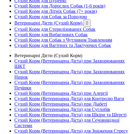
Сухий Корм для Цуценят
Сухий Корм для Дорослих Собак (1-6 років)
Сухий Корм для Літніх Собак (7+ років)
Сухий Корм для Собак за Породою
Ветеринарні Дієти (Сухий Корм)

Сухий Корм для Стерилізованих Собак
Сухий Корм для Вибагливих Собак
Сухий Корм для Собак з Чутливим Травленням
Сухий Корм для Вагітних та Лактуючих Собак
Ветеринарні Дієти (Сухий Корм)
Сухий Корм (Ветеринарна Дієта) при Захворюваннях
ШКТ
Сухий Корм (Ветеринарна Дієта) при Захворюваннях
Нирок
Сухий Корм (Ветеринарна Дієта) при Захворюваннях
Печінки
Сухий Корм (Ветеринарна Дієта) при Алергії
Сухий Корм (Ветеринарна Дієта) для Контролю Ваги
Сухий Корм (Ветеринарна Дієта) при Діабеті
Сухий Корм (Ветеринарна Дієта) для Суглобів
Сухий Корм (Ветеринарна Дієта) для Шкіри та Шерсті
Сухий Корм (Ветеринарна Дієта) для Сечовивідної
Системи
Сухий Корм (Ветеринарна Дієта) для Зниження Стресу