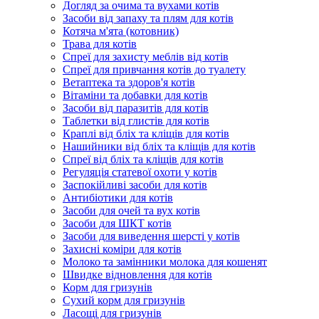
Догляд за очима та вухами котів
Засоби від запаху та плям для котів
Котяча м'ята (котовник)
Трава для котів
Спреї для захисту меблів від котів
Спреї для привчання котів до туалету
Ветаптека та здоров'я котів
Вітаміни та добавки для котів
Засоби від паразитів для котів
Таблетки від глистів для котів
Краплі від бліх та кліщів для котів
Нашийники від бліх та кліщів для котів
Спреї від бліх та кліщів для котів
Регуляція статевої охоти у котів
Заспокійливі засоби для котів
Антибіотики для котів
Засоби для очей та вух котів
Засоби для ШКТ котів
Засоби для виведення шерсті у котів
Захисні коміри для котів
Молоко та замінники молока для кошенят
Швидке відновлення для котів
Корм для гризунів
Сухий корм для гризунів
Ласощі для гризунів