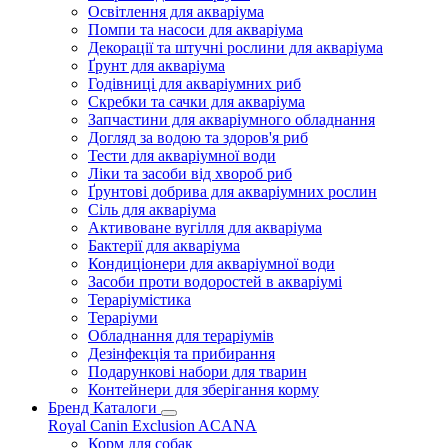
Освітлення для акваріума
Помпи та насоси для акваріума
Декорації та штучні рослини для акваріума
Ґрунт для акваріума
Годівниці для акваріумних риб
Скребки та сачки для акваріума
Запчастини для акваріумного обладнання
Догляд за водою та здоров'я риб
Тести для акваріумної води
Ліки та засоби від хвороб риб
Ґрунтові добрива для акваріумних рослин
Сіль для акваріума
Активоване вугілля для акваріума
Бактерії для акваріума
Кондиціонери для акваріумної води
Засоби проти водоростей в акваріумі
Тераріумістика
Тераріуми
Обладнання для тераріумів
Дезінфекція та прибирання
Подарункові набори для тварин
Контейнери для зберігання корму
Бренд Каталоги
Royal Canin
Exclusion
ACANA
Корм для собак