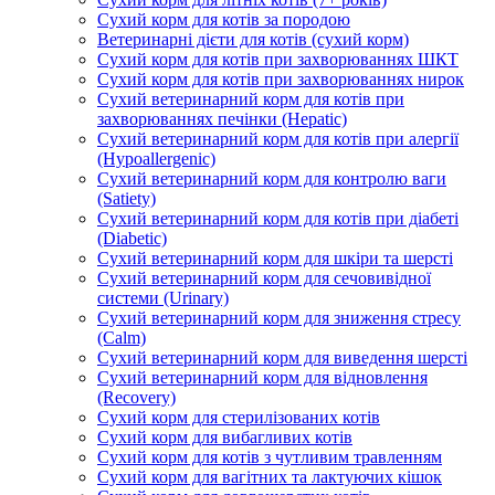
Сухий корм для котів за породою
Ветеринарні дієти для котів (сухий корм)
Сухий корм для котів при захворюваннях ШКТ
Сухий корм для котів при захворюваннях нирок
Сухий ветеринарний корм для котів при
захворюваннях печінки (Hepatic)
Сухий ветеринарний корм для котів при алергії
(Hypoallergenic)
Сухий ветеринарний корм для контролю ваги
(Satiety)
Сухий ветеринарний корм для котів при діабеті
(Diabetic)
Сухий ветеринарний корм для шкіри та шерсті
Сухий ветеринарний корм для сечовивідної
системи (Urinary)
Сухий ветеринарний корм для зниження стресу
(Calm)
Сухий ветеринарний корм для виведення шерсті
Сухий ветеринарний корм для відновлення
(Recovery)
Сухий корм для стерилізованих котів
Сухий корм для вибагливих котів
Сухий корм для котів з чутливим травленням
Сухий корм для вагітних та лактуючих кішок