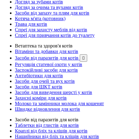
Догляд за зубами котів
Догляд за очима та вухами котів
Засоби від запаху та плям для котів
Котяча м'ята (котовник)
Трава для котів
Спреї для захисту меблів від котів
Спреї для привчання котів до туалету
Ветаптека та здоров'я котів
Вітаміни та добавки для котів
Засоби від паразитів для котів

Регуляція статевої охоти у котів
Заспокійливі засоби для котів
Антибіотики для котів
Засоби для очей та вух котів
Засоби для ШКТ котів
Засоби для виведення шерсті у котів
Захисні коміри для котів
Молоко та замінники молока для кошенят
Швидке відновлення для котів
Засоби від паразитів для котів
Таблетки від глистів для котів
Краплі від бліх та кліщів для котів
Нашийники від бліх та кліщів для котів