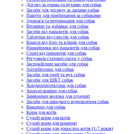
Догляд за очима та вухами для собак
Засоби для догляду за лапами собак
Пакети для прибирання за собаками
Здоров'я та ветеринарія для собак
Вітаміни та добавки для собак
Засоби від паразитів для собак
Таблетки від глистів для собак
Краплі від бліх та кліщів для собак
Нашийники від паразитів для собак
Спреї від паразитів для собак
Регуляція статевої охоти у собак
Заспокійливі засоби для собак
Антибіотики для собак
Засоби для очей та вух собак
Засоби для ШКТ собак
Хондропротектори для собак
Захисні коміри для собак
Замінники молока для цуценят
Засоби для швидкого відновлення собак
Вакцини для собак
Корм для котів
Сухий корм для котів
Сухий корм для кошенят
Сухий корм для дорослих котів (1-7 років)
Сухий корм для літніх котів (7+ років)