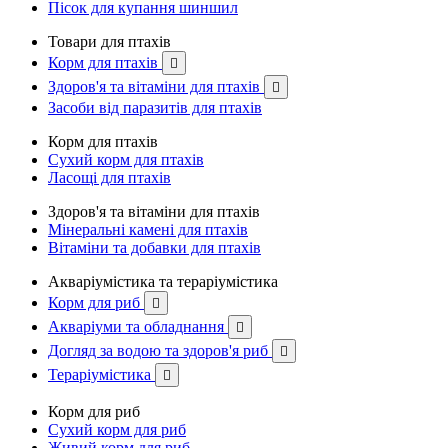
Пісок для купання шиншил
Товари для птахів
Корм для птахів

Здоров'я та вітаміни для птахів

Засоби від паразитів для птахів
Корм для птахів
Сухий корм для птахів
Ласощі для птахів
Здоров'я та вітаміни для птахів
Мінеральні камені для птахів
Вітаміни та добавки для птахів
Акваріумістика та тераріумістика
Корм для риб

Акваріуми та обладнання

Догляд за водою та здоров'я риб

Тераріумістика

Корм для риб
Сухий корм для риб
Живий корм для риб