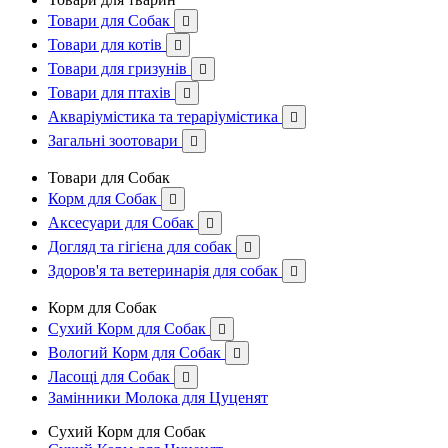
Товари для Собак

Товари для котів

Товари для гризунів

Товари для птахів

Акваріумістика та тераріумістика

Загальні зоотовари

Товари для Собак
Корм для Собак

Аксесуари для Собак

Догляд та гігієна для собак

Здоров'я та ветеринарія для собак

Корм для Собак
Сухий Корм для Собак

Вологий Корм для Собак

Ласощі для Собак

Замінники Молока для Цуценят
Сухий Корм для Собак