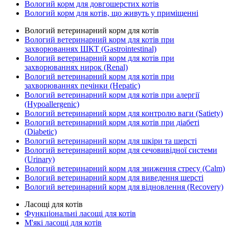
Вологий корм для довгошерстих котів
Вологий корм для котів, що живуть у приміщенні
Вологий ветеринарний корм для котів
Вологий ветеринарний корм для котів при
захворюваннях ШКТ (Gastrointestinal)
Вологий ветеринарний корм для котів при
захворюваннях нирок (Renal)
Вологий ветеринарний корм для котів при
захворюваннях печінки (Hepatic)
Вологий ветеринарний корм для котів при алергії
(Hypoallergenic)
Вологий ветеринарний корм для контролю ваги (Satiety)
Вологий ветеринарний корм для котів при діабеті
(Diabetic)
Вологий ветеринарний корм для шкіри та шерсті
Вологий ветеринарний корм для сечовивідної системи
(Urinary)
Вологий ветеринарний корм для зниження стресу (Calm)
Вологий ветеринарний корм для виведення шерсті
Вологий ветеринарний корм для відновлення (Recovery)
Ласощі для котів
Функціональні ласощі для котів
М'які ласощі для котів