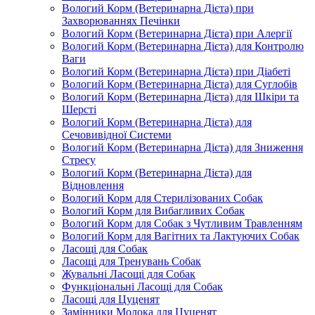
Вологий Корм (Ветеринарна Дієта) при
Захворюваннях Печінки
Вологий Корм (Ветеринарна Дієта) при Алергії
Вологий Корм (Ветеринарна Дієта) для Контролю
Ваги
Вологий Корм (Ветеринарна Дієта) при Діабеті
Вологий Корм (Ветеринарна Дієта) для Суглобів
Вологий Корм (Ветеринарна Дієта) для Шкіри та
Шерсті
Вологий Корм (Ветеринарна Дієта) для
Сечовивідної Системи
Вологий Корм (Ветеринарна Дієта) для Зниження
Стресу
Вологий Корм (Ветеринарна Дієта) для
Відновлення
Вологий Корм для Стерилізованих Собак
Вологий Корм для Вибагливих Собак
Вологий Корм для Собак з Чутливим Травленням
Вологий Корм для Вагітних та Лактуючих Собак
Ласощі для Собак
Ласощі для Тренувань Собак
Жувальні Ласощі для Собак
Функціональні Ласощі для Собак
Ласощі для Цуценят
Замінники Молока для Цуценят