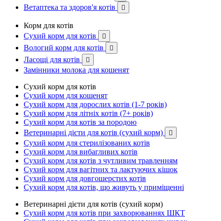
Ветаптека та здоров'я котів

Корм для котів
Сухий корм для котів

Вологий корм для котів

Ласощі для котів

Замінники молока для кошенят
Сухий корм для котів
Сухий корм для кошенят
Сухий корм для дорослих котів (1-7 років)
Сухий корм для літніх котів (7+ років)
Сухий корм для котів за породою
Ветеринарні дієти для котів (сухий корм)

Сухий корм для стерилізованих котів
Сухий корм для вибагливих котів
Сухий корм для котів з чутливим травленням
Сухий корм для вагітних та лактуючих кішок
Сухий корм для довгошерстих котів
Сухий корм для котів, що живуть у приміщенні
Ветеринарні дієти для котів (сухий корм)
Сухий корм для котів при захворюваннях ШКТ