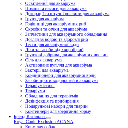
Освітлення для акваріума
Помпи та насоси для акваріума
Декорації та штучні рослини для акваріума
Ґрунт для акваріума
Годівниці для акваріумних риб
Скребки та сачки для акваріума
Запчастини для акваріумного обладнання
Догляд за водою та здоров'я риб
Тести для акваріумної води
Ліки та засоби від хвороб риб
Ґрунтові добрива для акваріумних рослин
Сіль для акваріума
Активоване вугілля для акваріума
Бактерії для акваріума
Кондиціонери для акваріумної води
Засоби проти водоростей в акваріумі
Тераріумістика
Тераріуми
Обладнання для тераріумів
Дезінфекція та прибирання
Подарункові набори для тварин
Контейнери для зберігання корму
Бренд Каталоги
Royal Canin
Exclusion
ACANA
Корм для собак