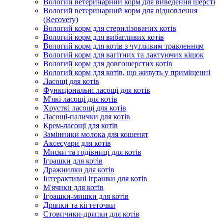
Вологий ветеринарний корм для виведення шерсті
Вологий ветеринарний корм для відновлення
(Recovery)
Вологий корм для стерилізованих котів
Вологий корм для вибагливих котів
Вологий корм для котів з чутливим травленням
Вологий корм для вагітних та лактуючих кішок
Вологий корм для довгошерстих котів
Вологий корм для котів, що живуть у приміщенні
Ласощі для котів
Функціональні ласощі для котів
М'які ласощі для котів
Хрусткі ласощі для котів
Ласощі-палички для котів
Крем-ласощі для котів
Замінники молока для кошенят
Аксесуари для котів
Миски та годівниці для котів
Іграшки для котів
Дражнилки для котів
Інтерактивні іграшки для котів
М'ячики для котів
Іграшки-мишки для котів
Дряпки та кігтеточки
Стовпчики-дряпки для котів