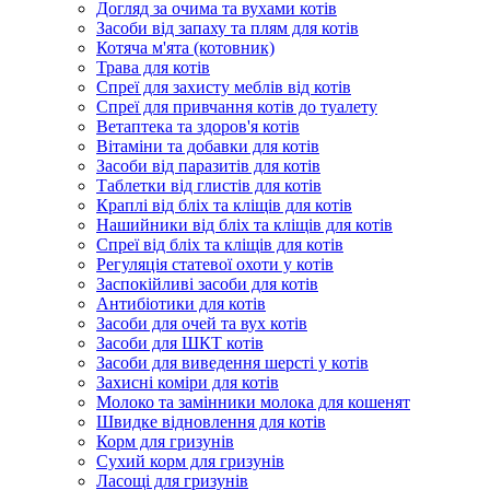
Догляд за очима та вухами котів
Засоби від запаху та плям для котів
Котяча м'ята (котовник)
Трава для котів
Спреї для захисту меблів від котів
Спреї для привчання котів до туалету
Ветаптека та здоров'я котів
Вітаміни та добавки для котів
Засоби від паразитів для котів
Таблетки від глистів для котів
Краплі від бліх та кліщів для котів
Нашийники від бліх та кліщів для котів
Спреї від бліх та кліщів для котів
Регуляція статевої охоти у котів
Заспокійливі засоби для котів
Антибіотики для котів
Засоби для очей та вух котів
Засоби для ШКТ котів
Засоби для виведення шерсті у котів
Захисні коміри для котів
Молоко та замінники молока для кошенят
Швидке відновлення для котів
Корм для гризунів
Сухий корм для гризунів
Ласощі для гризунів