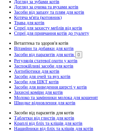
Догляд за зубами котів
Догляд за очима та вухами котів
Засоби від запаху та плям для котів
Котяча м'ята (котовник)
Трава для котів
Спреї для захисту меблів від котів
Спреї для привчання котів до туалету
Ветаптека та здоров'я котів
Вітаміни та добавки для котів
Засоби від паразитів для котів

Регуляція статевої охоти у котів
Заспокійливі засоби для котів
Антибіотики для котів
Засоби для очей та вух котів
Засоби для ШКТ котів
Засоби для виведення шерсті у котів
Захисні коміри для котів
Молоко та замінники молока для кошенят
Швидке відновлення для котів
Засоби від паразитів для котів
Таблетки від глистів для котів
Краплі від бліх та кліщів для котів
Нашийники від бліх та кліщів для котів