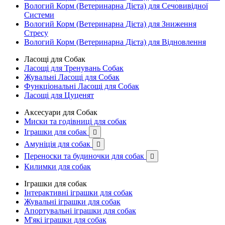
Вологий Корм (Ветеринарна Дієта) для Сечовивідної
Системи
Вологий Корм (Ветеринарна Дієта) для Зниження
Стресу
Вологий Корм (Ветеринарна Дієта) для Відновлення
Ласощі для Собак
Ласощі для Тренувань Собак
Жувальні Ласощі для Собак
Функціональні Ласощі для Собак
Ласощі для Цуценят
Аксесуари для Собак
Миски та годівниці для собак
Іграшки для собак

Амуніція для собак

Переноски та будиночки для собак

Килимки для собак
Іграшки для собак
Інтерактивні іграшки для собак
Жувальні іграшки для собак
Апортувальні іграшки для собак
М'які іграшки для собак