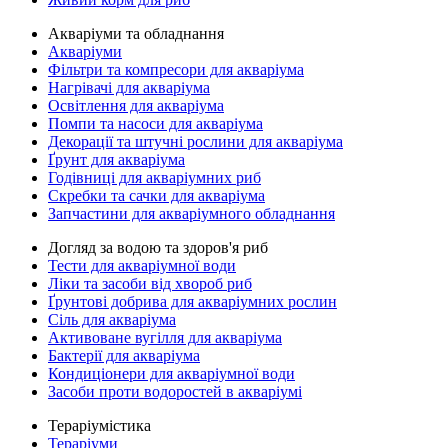
Акваріуми та обладнання
Акваріуми
Фільтри та компресори для акваріума
Нагрівачі для акваріума
Освітлення для акваріума
Помпи та насоси для акваріума
Декорації та штучні рослини для акваріума
Ґрунт для акваріума
Годівниці для акваріумних риб
Скребки та сачки для акваріума
Запчастини для акваріумного обладнання
Догляд за водою та здоров'я риб
Тести для акваріумної води
Ліки та засоби від хвороб риб
Ґрунтові добрива для акваріумних рослин
Сіль для акваріума
Активоване вугілля для акваріума
Бактерії для акваріума
Кондиціонери для акваріумної води
Засоби проти водоростей в акваріумі
Тераріумістика
Тераріуми