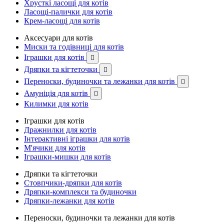
Хрусткі ласощі для котів
Ласощі-палички для котів
Крем-ласощі для котів
Аксесуари для котів
Миски та годівниці для котів
Іграшки для котів

Дряпки та кігтеточки

Переноски, будиночки та лежанки для котів

Амуніція для котів

Килимки для котів
Іграшки для котів
Дражнилки для котів
Інтерактивні іграшки для котів
М'ячики для котів
Іграшки-мишки для котів
Дряпки та кігтеточки
Стовпчики-дряпки для котів
Дряпки-комплекси та будиночки
Дряпки-лежанки для котів
Переноски, будиночки та лежанки для котів