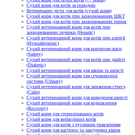
Сухий корм для котів за породою
Ветеринарні дієти для котів (сухий корм)
Сухий корм для котів при захворюваннях ШКТ
Сухий корм для котів при захворюваннях нирок
Сухий ветеринарний корм для котів при
захворюваннях печінки (Hepatic)
Сухий ветеринарний корм для котів при алергії
(Hypoallergenic)
Сухий ветеринарний корм для контролю ваги
(Satiety)
Сухий ветеринарний корм для котів при діабеті
(Diabetic)
Сухий ветеринарний корм для шкіри та шерсті
Сухий ветеринарний корм для сечовивідної
системи (Urinary)
Сухий ветеринарний корм для зниження стресу
(Calm)
Сухий ветеринарний корм для виведення шерсті
Сухий ветеринарний корм для відновлення
(Recovery)
Сухий корм для стерилізованих котів
Сухий корм для вибагливих котів
Сухий корм для котів з чутливим травленням
Сухий корм для вагітних та лактуючих кішок