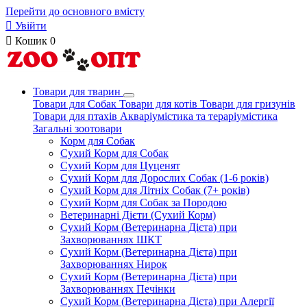
Перейти до основного вмісту

Увійти

Кошик
0
Товари для тварин
Товари для Собак
Товари для котів
Товари для гризунів
Товари для птахів
Акваріумістика та тераріумістика
Загальні зоотовари
Корм для Собак
Сухий Корм для Собак
Сухий Корм для Цуценят
Сухий Корм для Дорослих Собак (1-6 років)
Сухий Корм для Літніх Собак (7+ років)
Сухий Корм для Собак за Породою
Ветеринарні Дієти (Сухий Корм)
Сухий Корм (Ветеринарна Дієта) при
Захворюваннях ШКТ
Сухий Корм (Ветеринарна Дієта) при
Захворюваннях Нирок
Сухий Корм (Ветеринарна Дієта) при
Захворюваннях Печінки
Сухий Корм (Ветеринарна Дієта) при Алергії