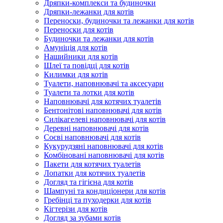
Дряпки-комплекси та будиночки
Дряпки-лежанки для котів
Переноски, будиночки та лежанки для котів
Переноски для котів
Будиночки та лежанки для котів
Амуніція для котів
Нашийники для котів
Шлеї та повідці для котів
Килимки для котів
Туалети, наповнювачі та аксесуари
Туалети та лотки для котів
Наповнювачі для котячих туалетів
Бентонітові наповнювачі для котів
Силікагелеві наповнювачі для котів
Деревні наповнювачі для котів
Соєві наповнювачі для котів
Кукурудзяні наповнювачі для котів
Комбіновані наповнювачі для котів
Пакети для котячих туалетів
Лопатки для котячих туалетів
Догляд та гігієна для котів
Шампуні та кондиціонери для котів
Гребінці та пуходерки для котів
Кігтерізи для котів
Догляд за зубами котів