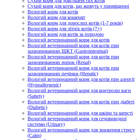
Сухий корм для довгошерстих котів
Сухий корм для котів, що живуть у приміщенні
Вологий корм для котів
Вологий корм для кошенят
Вологий корм для дорослих котів (1-7 років)
Вологий корм для літніх котів (7+)
Вологий корм для котів за породою
Вологий ветеринарний корм для котів
Вологий ветеринарний корм для котів при
захворюваннях ШКТ (Gastrointestinal)
Вологий ветеринарний корм для котів при
захворюваннях нирок (Renal)
Вологий ветеринарний корм для котів при
захворюваннях печінки (Hepatic)
Вологий ветеринарний корм для котів при алергії
(Hypoallergenic)
Вологий ветеринарний корм для контролю ваги
(Satiety)
Вологий ветеринарний корм для котів при діабеті
(Diabetic)
Вологий ветеринарний корм для шкіри та шерсті
Вологий ветеринарний корм для сечовивідної
системи (Urinary)
Вологий ветеринарний корм для зниження стресу
(Calm)