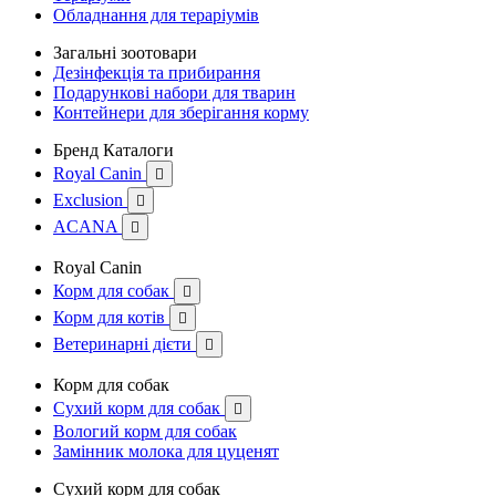
Обладнання для тераріумів
Загальні зоотовари
Дезінфекція та прибирання
Подарункові набори для тварин
Контейнери для зберігання корму
Бренд Каталоги
Royal Canin

Exclusion

ACANA

Royal Canin
Корм для собак

Корм для котів

Ветеринарні дієти

Корм для собак
Сухий корм для собак

Вологий корм для собак
Замінник молока для цуценят
Сухий корм для собак