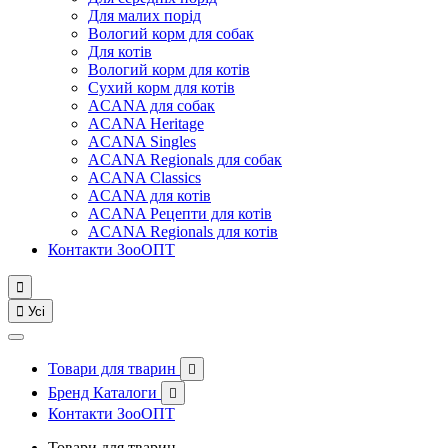
Для малих порід
Вологий корм для собак
Для котів
Вологий корм для котів
Сухий корм для котів
ACANA для собак
ACANA Heritage
ACANA Singles
ACANA Regionals для собак
ACANA Classics
ACANA для котів
ACANA Рецепти для котів
ACANA Regionals для котів
Контакти ЗооОПТ


Усі
Товари для тварин

Бренд Каталоги

Контакти ЗооОПТ
Товари для тварин