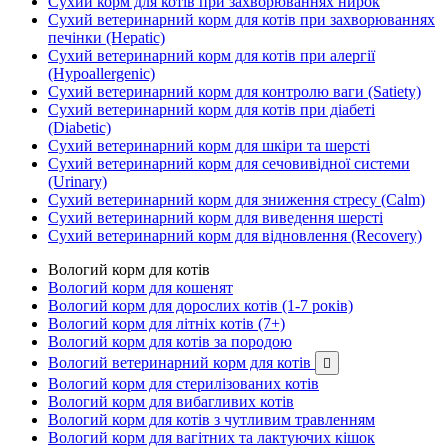
Сухий корм для котів при захворюваннях нирок
Сухий ветеринарний корм для котів при захворюваннях
печінки (Hepatic)
Сухий ветеринарний корм для котів при алергії
(Hypoallergenic)
Сухий ветеринарний корм для контролю ваги (Satiety)
Сухий ветеринарний корм для котів при діабеті
(Diabetic)
Сухий ветеринарний корм для шкіри та шерсті
Сухий ветеринарний корм для сечовивідної системи
(Urinary)
Сухий ветеринарний корм для зниження стресу (Calm)
Сухий ветеринарний корм для виведення шерсті
Сухий ветеринарний корм для відновлення (Recovery)
Вологий корм для котів
Вологий корм для кошенят
Вологий корм для дорослих котів (1-7 років)
Вологий корм для літніх котів (7+)
Вологий корм для котів за породою
Вологий ветеринарний корм для котів

Вологий корм для стерилізованих котів
Вологий корм для вибагливих котів
Вологий корм для котів з чутливим травленням
Вологий корм для вагітних та лактуючих кішок