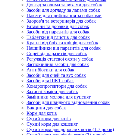
Догляд за очима та вухами для собак
Засоби для догляду за лапами собак
Пакети для прибирання за собаками
Здоров'я та ветеринарія для собак
Вітаміни та добавки для собак
Засоби від паразитів для собак
Таблетки від глистів для собак
Краплі від бліх та кліщів для собак
Нашийники від паразитів для собак
Спреї від паразитів для собак
Регуляція статевої охоти у собак
Заспокійливі засоби для собак
Антибіотики для собак
Засоби для очей та вух собак
Засоби для ШКТ собак
Хондропротектори для собак
Захисні коміри для собак
Замінники молока для цуценят
Засоби для швидкого відновлення собак
Вакцини для собак
Корм для котів
Сухий корм для котів
Сухий корм для кошенят
Сухий корм для дорослих котів (1-7 років)
Сухий корм для літніх котів (7+ років)