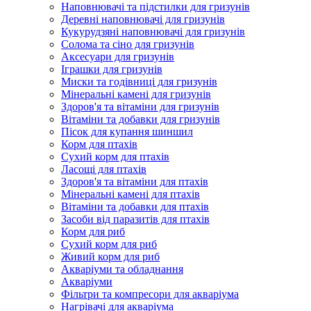
Наповнювачі та підстилки для гризунів
Деревні наповнювачі для гризунів
Кукурудзяні наповнювачі для гризунів
Солома та сіно для гризунів
Аксесуари для гризунів
Іграшки для гризунів
Миски та годівниці для гризунів
Мінеральні камені для гризунів
Здоров'я та вітаміни для гризунів
Вітаміни та добавки для гризунів
Пісок для купання шиншил
Корм для птахів
Сухий корм для птахів
Ласощі для птахів
Здоров'я та вітаміни для птахів
Мінеральні камені для птахів
Вітаміни та добавки для птахів
Засоби від паразитів для птахів
Корм для риб
Сухий корм для риб
Живий корм для риб
Акваріуми та обладнання
Акваріуми
Фільтри та компресори для акваріума
Нагрівачі для акваріума