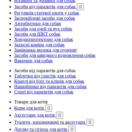
Вітаміни та добавки для собак
Засоби від паразитів для собак

Регуляція статевої охоти у собак
Заспокійливі засоби для собак
Антибіотики для собак
Засоби для очей та вух собак
Засоби для ШКТ собак
Хондропротектори для собак
Захисні коміри для собак
Замінники молока для цуценят
Засоби для швидкого відновлення собак
Вакцини для собак
Засоби від паразитів для собак
Таблетки від глистів для собак
Краплі від бліх та кліщів для собак
Нашийники від паразитів для собак
Спреї від паразитів для собак
Товари для котів
Корм для котів

Аксесуари для котів

Туалети, наповнювачі та аксесуари

Догляд та гігієна для котів
