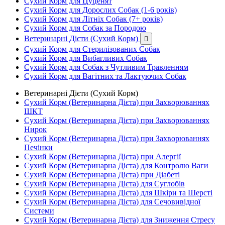
Сухий Корм для Цуценят
Сухий Корм для Дорослих Собак (1-6 років)
Сухий Корм для Літніх Собак (7+ років)
Сухий Корм для Собак за Породою
Ветеринарні Дієти (Сухий Корм)

Сухий Корм для Стерилізованих Собак
Сухий Корм для Вибагливих Собак
Сухий Корм для Собак з Чутливим Травленням
Сухий Корм для Вагітних та Лактуючих Собак
Ветеринарні Дієти (Сухий Корм)
Сухий Корм (Ветеринарна Дієта) при Захворюваннях
ШКТ
Сухий Корм (Ветеринарна Дієта) при Захворюваннях
Нирок
Сухий Корм (Ветеринарна Дієта) при Захворюваннях
Печінки
Сухий Корм (Ветеринарна Дієта) при Алергії
Сухий Корм (Ветеринарна Дієта) для Контролю Ваги
Сухий Корм (Ветеринарна Дієта) при Діабеті
Сухий Корм (Ветеринарна Дієта) для Суглобів
Сухий Корм (Ветеринарна Дієта) для Шкіри та Шерсті
Сухий Корм (Ветеринарна Дієта) для Сечовивідної
Системи
Сухий Корм (Ветеринарна Дієта) для Зниження Стресу