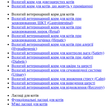
Вологий корм для довгошерстих котів
Вологий корм для котів, що живуть у приміщенні
Вологий ветеринарний корм для котів
Вологий ветеринарний корм для котів при
захворюваннях ШКТ (Gastrointestinal)
Вологий ветеринарний корм для котів при
захворюваннях нирок (Renal)
Вологий ветеринарний корм для котів при
захворюваннях печінки (Hepatic)
Вологий ветеринарний корм для котів при алергії
(Hypoallergenic)
Вологий ветеринарний корм для контролю ваги (Satiety)
Вологий ветеринарний корм для котів при діабеті
(Diabetic)
Вологий ветеринарний корм для шкіри та шерсті
Вологий ветеринарний корм для сечовивідної системи
(Urinary)
Вологий ветеринарний корм для зниження стресу (Calm)
Вологий ветеринарний корм для виведення шерсті
Вологий ветеринарний корм для відновлення (Recovery)
Ласощі для котів
Функціональні ласощі для котів
М'які ласощі для котів