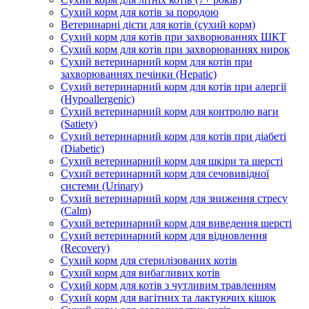
Сухий корм для котів за породою
Ветеринарні дієти для котів (сухий корм)
Сухий корм для котів при захворюваннях ШКТ
Сухий корм для котів при захворюваннях нирок
Сухий ветеринарний корм для котів при
захворюваннях печінки (Hepatic)
Сухий ветеринарний корм для котів при алергії
(Hypoallergenic)
Сухий ветеринарний корм для контролю ваги
(Satiety)
Сухий ветеринарний корм для котів при діабеті
(Diabetic)
Сухий ветеринарний корм для шкіри та шерсті
Сухий ветеринарний корм для сечовивідної
системи (Urinary)
Сухий ветеринарний корм для зниження стресу
(Calm)
Сухий ветеринарний корм для виведення шерсті
Сухий ветеринарний корм для відновлення
(Recovery)
Сухий корм для стерилізованих котів
Сухий корм для вибагливих котів
Сухий корм для котів з чутливим травленням
Сухий корм для вагітних та лактуючих кішок