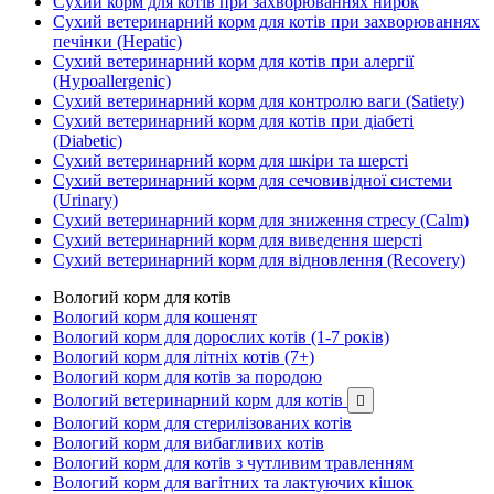
Сухий корм для котів при захворюваннях нирок
Сухий ветеринарний корм для котів при захворюваннях
печінки (Hepatic)
Сухий ветеринарний корм для котів при алергії
(Hypoallergenic)
Сухий ветеринарний корм для контролю ваги (Satiety)
Сухий ветеринарний корм для котів при діабеті
(Diabetic)
Сухий ветеринарний корм для шкіри та шерсті
Сухий ветеринарний корм для сечовивідної системи
(Urinary)
Сухий ветеринарний корм для зниження стресу (Calm)
Сухий ветеринарний корм для виведення шерсті
Сухий ветеринарний корм для відновлення (Recovery)
Вологий корм для котів
Вологий корм для кошенят
Вологий корм для дорослих котів (1-7 років)
Вологий корм для літніх котів (7+)
Вологий корм для котів за породою
Вологий ветеринарний корм для котів

Вологий корм для стерилізованих котів
Вологий корм для вибагливих котів
Вологий корм для котів з чутливим травленням
Вологий корм для вагітних та лактуючих кішок