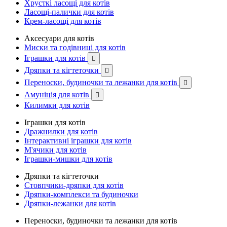
Хрусткі ласощі для котів
Ласощі-палички для котів
Крем-ласощі для котів
Аксесуари для котів
Миски та годівниці для котів
Іграшки для котів

Дряпки та кігтеточки

Переноски, будиночки та лежанки для котів

Амуніція для котів

Килимки для котів
Іграшки для котів
Дражнилки для котів
Інтерактивні іграшки для котів
М'ячики для котів
Іграшки-мишки для котів
Дряпки та кігтеточки
Стовпчики-дряпки для котів
Дряпки-комплекси та будиночки
Дряпки-лежанки для котів
Переноски, будиночки та лежанки для котів