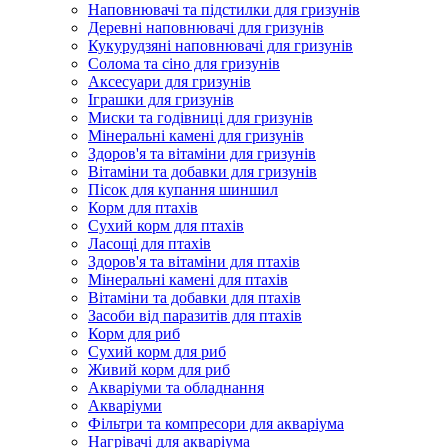
Наповнювачі та підстилки для гризунів
Деревні наповнювачі для гризунів
Кукурудзяні наповнювачі для гризунів
Солома та сіно для гризунів
Аксесуари для гризунів
Іграшки для гризунів
Миски та годівниці для гризунів
Мінеральні камені для гризунів
Здоров'я та вітаміни для гризунів
Вітаміни та добавки для гризунів
Пісок для купання шиншил
Корм для птахів
Сухий корм для птахів
Ласощі для птахів
Здоров'я та вітаміни для птахів
Мінеральні камені для птахів
Вітаміни та добавки для птахів
Засоби від паразитів для птахів
Корм для риб
Сухий корм для риб
Живий корм для риб
Акваріуми та обладнання
Акваріуми
Фільтри та компресори для акваріума
Нагрівачі для акваріума