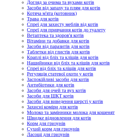
Догляд за очима та вухами котів
Засоби від запаху та плям для котів
Котяча м'ята (котовник)
Трава для котів
Спреї для захисту меблів від котів
Спреї для привчання котів до туалету
Ветаптека та здоров'я котів
Вітаміни та добавки для котів
Засоби від паразитів для котів
Таблетки від глистів для котів
Краплі від бліх та кліщів для котів
Нашийники від бліх та кліщів для котів
Спреї від бліх та кліщів для котів
Регуляція статевої охоти у котів
Заспокійливі засоби для котів
Антибіотики для котів
Засоби для очей та вух котів
Засоби для ШКТ котів
Засоби для виведення шерсті у котів
Захисні коміри для котів
Молоко та замінники молока для кошенят
Швидке відновлення для котів
Корм для гризунів
Сухий корм для гризунів
Ласощі для гризунів