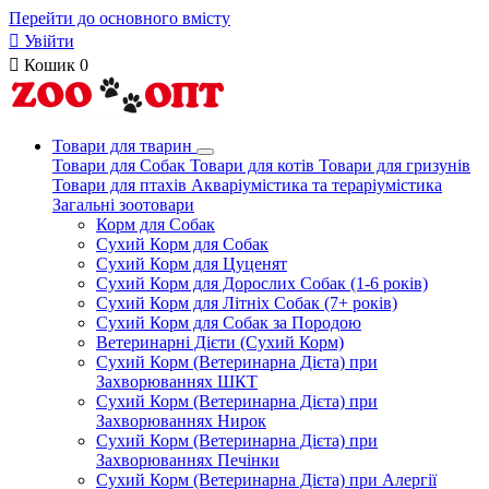
Перейти до основного вмісту

Увійти

Кошик
0
Товари для тварин
Товари для Собак
Товари для котів
Товари для гризунів
Товари для птахів
Акваріумістика та тераріумістика
Загальні зоотовари
Корм для Собак
Сухий Корм для Собак
Сухий Корм для Цуценят
Сухий Корм для Дорослих Собак (1-6 років)
Сухий Корм для Літніх Собак (7+ років)
Сухий Корм для Собак за Породою
Ветеринарні Дієти (Сухий Корм)
Сухий Корм (Ветеринарна Дієта) при
Захворюваннях ШКТ
Сухий Корм (Ветеринарна Дієта) при
Захворюваннях Нирок
Сухий Корм (Ветеринарна Дієта) при
Захворюваннях Печінки
Сухий Корм (Ветеринарна Дієта) при Алергії