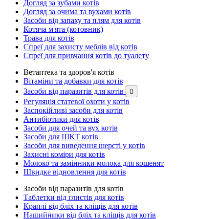
Догляд за зубами котів
Догляд за очима та вухами котів
Засоби від запаху та плям для котів
Котяча м'ята (котовник)
Трава для котів
Спреї для захисту меблів від котів
Спреї для привчання котів до туалету
Ветаптека та здоров'я котів
Вітаміни та добавки для котів
Засоби від паразитів для котів

Регуляція статевої охоти у котів
Заспокійливі засоби для котів
Антибіотики для котів
Засоби для очей та вух котів
Засоби для ШКТ котів
Засоби для виведення шерсті у котів
Захисні коміри для котів
Молоко та замінники молока для кошенят
Швидке відновлення для котів
Засоби від паразитів для котів
Таблетки від глистів для котів
Краплі від бліх та кліщів для котів
Нашийники від бліх та кліщів для котів