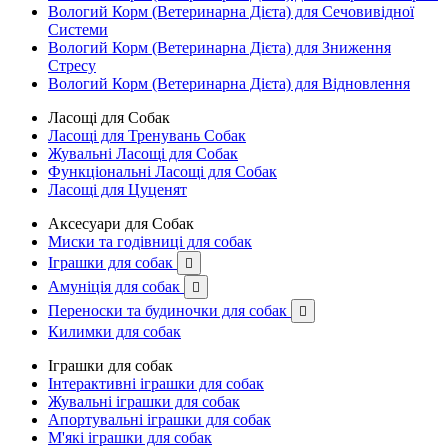
Вологий Корм (Ветеринарна Дієта) для Сечовивідної
Системи
Вологий Корм (Ветеринарна Дієта) для Зниження
Стресу
Вологий Корм (Ветеринарна Дієта) для Відновлення
Ласощі для Собак
Ласощі для Тренувань Собак
Жувальні Ласощі для Собак
Функціональні Ласощі для Собак
Ласощі для Цуценят
Аксесуари для Собак
Миски та годівниці для собак
Іграшки для собак

Амуніція для собак

Переноски та будиночки для собак

Килимки для собак
Іграшки для собак
Інтерактивні іграшки для собак
Жувальні іграшки для собак
Апортувальні іграшки для собак
М'які іграшки для собак