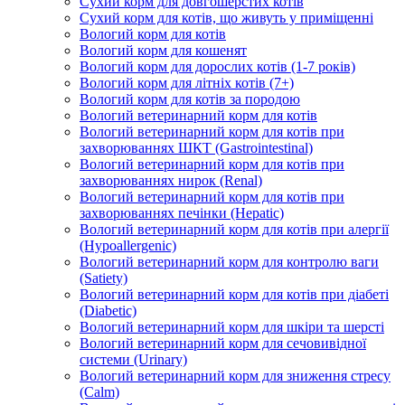
Сухий корм для довгошерстих котів
Сухий корм для котів, що живуть у приміщенні
Вологий корм для котів
Вологий корм для кошенят
Вологий корм для дорослих котів (1-7 років)
Вологий корм для літніх котів (7+)
Вологий корм для котів за породою
Вологий ветеринарний корм для котів
Вологий ветеринарний корм для котів при
захворюваннях ШКТ (Gastrointestinal)
Вологий ветеринарний корм для котів при
захворюваннях нирок (Renal)
Вологий ветеринарний корм для котів при
захворюваннях печінки (Hepatic)
Вологий ветеринарний корм для котів при алергії
(Hypoallergenic)
Вологий ветеринарний корм для контролю ваги
(Satiety)
Вологий ветеринарний корм для котів при діабеті
(Diabetic)
Вологий ветеринарний корм для шкіри та шерсті
Вологий ветеринарний корм для сечовивідної
системи (Urinary)
Вологий ветеринарний корм для зниження стресу
(Calm)