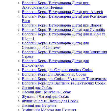
Вологий Корм (Ветеринарна Дієта) при
Захворюваннях Печінки
Вологий Корм (Ветеринарна Дієта) при Алергії
Вологий Корм (Ветеринарна Дієта) для Контролю
Ваги
Вологий Корм (Ветеринарна Дієта) при Діабеті
Вологий Корм (Ветеринарна Дієта) для Суглобів
Вологий Корм (Ветеринарна Дієта) для Шкіри та
Шерсті
Вологий Корм (Ветеринарна Дієта) для
Сечовивідної Системи
Вологий Корм (Ветеринарна Дієта) для Зниження
Стресу
Вологий Корм (Ветеринарна Дієта) для
Відновлення
Вологий Корм для Стерилізованих Собак
Вологий Корм для Вибагливих Собак
Вологий Корм для Собак з Чутливим Травленням
Вологий Корм для Вагітних та Лактуючих Собак
Ласощі для Собак
Ласощі для Тренувань Собак
Жувальні Ласощі для Собак
Функціональні Ласощі для Собак
Ласощі для Цуценят
Замінники Молока для Цуценят