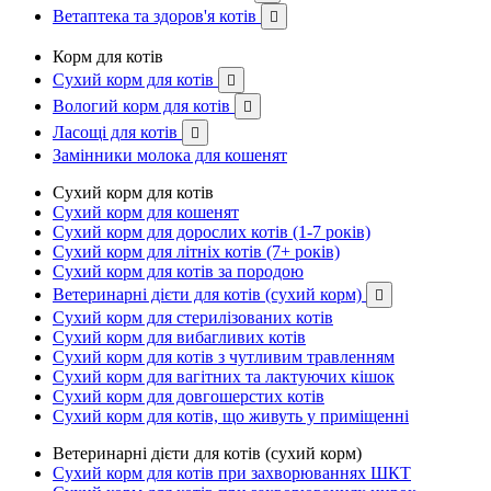
Ветаптека та здоров'я котів

Корм для котів
Сухий корм для котів

Вологий корм для котів

Ласощі для котів

Замінники молока для кошенят
Сухий корм для котів
Сухий корм для кошенят
Сухий корм для дорослих котів (1-7 років)
Сухий корм для літніх котів (7+ років)
Сухий корм для котів за породою
Ветеринарні дієти для котів (сухий корм)

Сухий корм для стерилізованих котів
Сухий корм для вибагливих котів
Сухий корм для котів з чутливим травленням
Сухий корм для вагітних та лактуючих кішок
Сухий корм для довгошерстих котів
Сухий корм для котів, що живуть у приміщенні
Ветеринарні дієти для котів (сухий корм)
Сухий корм для котів при захворюваннях ШКТ