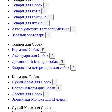
Товари для Собак

Товари для котів

Товари для гризунів

Товари для птахів

Акваріумістика та тераріумістика

Загальні зоотовари

Товари для Собак
Корм для Собак

Аксесуари для Собак

Догляд та гігієна для собак

Здоров'я та ветеринарія для собак

Корм для Собак
Сухий Корм для Собак

Вологий Корм для Собак

Ласощі для Собак

Замінники Молока для Цуценят
Сухий Корм для Собак