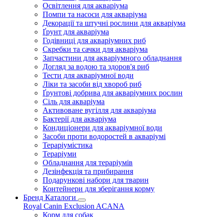
Освітлення для акваріума
Помпи та насоси для акваріума
Декорації та штучні рослини для акваріума
Ґрунт для акваріума
Годівниці для акваріумних риб
Скребки та сачки для акваріума
Запчастини для акваріумного обладнання
Догляд за водою та здоров'я риб
Тести для акваріумної води
Ліки та засоби від хвороб риб
Ґрунтові добрива для акваріумних рослин
Сіль для акваріума
Активоване вугілля для акваріума
Бактерії для акваріума
Кондиціонери для акваріумної води
Засоби проти водоростей в акваріумі
Тераріумістика
Тераріуми
Обладнання для тераріумів
Дезінфекція та прибирання
Подарункові набори для тварин
Контейнери для зберігання корму
Бренд Каталоги
Royal Canin
Exclusion
ACANA
Корм для собак