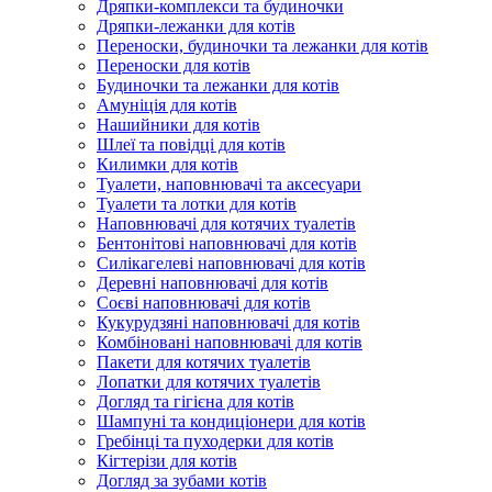
Дряпки-комплекси та будиночки
Дряпки-лежанки для котів
Переноски, будиночки та лежанки для котів
Переноски для котів
Будиночки та лежанки для котів
Амуніція для котів
Нашийники для котів
Шлеї та повідці для котів
Килимки для котів
Туалети, наповнювачі та аксесуари
Туалети та лотки для котів
Наповнювачі для котячих туалетів
Бентонітові наповнювачі для котів
Силікагелеві наповнювачі для котів
Деревні наповнювачі для котів
Соєві наповнювачі для котів
Кукурудзяні наповнювачі для котів
Комбіновані наповнювачі для котів
Пакети для котячих туалетів
Лопатки для котячих туалетів
Догляд та гігієна для котів
Шампуні та кондиціонери для котів
Гребінці та пуходерки для котів
Кігтерізи для котів
Догляд за зубами котів