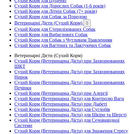
Сухий Корм для Цуценят
Сухий Корм для Дорослих Собак (1-6 років)
Сухий Корм для Літніх Собак (7+ років)
Сухий Корм для Собак за Породою
Ветеринарні Дієти (Сухий Корм)

Сухий Корм для Стерилізованих Собак
Сухий Корм для Вибагливих Собак
Сухий Корм для Собак з Чутливим Травленням
Сухий Корм для Вагітних та Лактуючих Собак
Ветеринарні Дієти (Сухий Корм)
Сухий Корм (Ветеринарна Дієта) при Захворюваннях
ШКТ
Сухий Корм (Ветеринарна Дієта) при Захворюваннях
Нирок
Сухий Корм (Ветеринарна Дієта) при Захворюваннях
Печінки
Сухий Корм (Ветеринарна Дієта) при Алергії
Сухий Корм (Ветеринарна Дієта) для Контролю Ваги
Сухий Корм (Ветеринарна Дієта) при Діабеті
Сухий Корм (Ветеринарна Дієта) для Суглобів
Сухий Корм (Ветеринарна Дієта) для Шкіри та Шерсті
Сухий Корм (Ветеринарна Дієта) для Сечовивідної
Системи
Сухий Корм (Ветеринарна Дієта) для Зниження Стресу