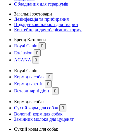
Обладнання для тераріумів
Загальні зоотовари
Дезінфекція та прибирання
Подарункові набори для тварин
Контейнери для зберігання корму
Бренд Каталоги
Royal Canin

Exclusion

ACANA

Royal Canin
Корм для собак

Корм для котів

Ветеринарні дієти

Корм для собак
Сухий корм для собак

Вологий корм для собак
Замінник молока для цуценят
Сухий корм для собак