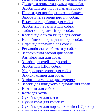
Догляд за очима та вухами для собак
Засоби для догляду за лапами собак
Пакети для прибирання за собаками
Здоров'я та ветеринарія для собак
Вітаміни та добавки для собак
Засоби від паразитів для собак
Таблетки від глистів для собак
Краплі від бліх та кліщів для собак
Нашийники від паразитів для собак
Спреї від паразитів для собак
Регуляція статевої охоти у собак
Заспокійливі засоби для собак
Антибіотики для собак
Засоби для очей та вух собак
Засоби для ШКТ собак
Хондропротектори для собак
Захисні коміри для собак
Замінники молока для цуценят
Засоби для швидкого відновлення собак
Вакцини для собак
Корм для котів
Сухий корм для котів
Сухий корм для кошенят
Сухий корм для дорослих котів (1-7 років)
Сухий корм для літніх котів (7+ років)