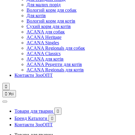
Для малих порід
Вологий корм для собак
Для котів
Вологий корм для котів
Сухий корм для котів
ACANA для собак
ACANA Heritage
ACANA Singles
ACANA Regionals для собак
ACANA Classics
ACANA для котів
ACANA Рецепти для котів
ACANA Regionals для котів
Контакти ЗооОПТ


Усі
Товари для тварин

Бренд Каталоги

Контакти ЗооОПТ
Товари для тварин