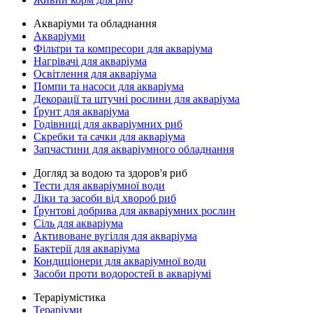
Акваріуми та обладнання
Акваріуми
Фільтри та компресори для акваріума
Нагрівачі для акваріума
Освітлення для акваріума
Помпи та насоси для акваріума
Декорації та штучні рослини для акваріума
Ґрунт для акваріума
Годівниці для акваріумних риб
Скребки та сачки для акваріума
Запчастини для акваріумного обладнання
Догляд за водою та здоров'я риб
Тести для акваріумної води
Ліки та засоби від хвороб риб
Ґрунтові добрива для акваріумних рослин
Сіль для акваріума
Активоване вугілля для акваріума
Бактерії для акваріума
Кондиціонери для акваріумної води
Засоби проти водоростей в акваріумі
Тераріумістика
Тераріуми