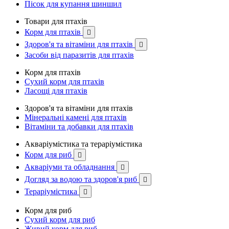
Пісок для купання шиншил
Товари для птахів
Корм для птахів

Здоров'я та вітаміни для птахів

Засоби від паразитів для птахів
Корм для птахів
Сухий корм для птахів
Ласощі для птахів
Здоров'я та вітаміни для птахів
Мінеральні камені для птахів
Вітаміни та добавки для птахів
Акваріумістика та тераріумістика
Корм для риб

Акваріуми та обладнання

Догляд за водою та здоров'я риб

Тераріумістика

Корм для риб
Сухий корм для риб
Живий корм для риб