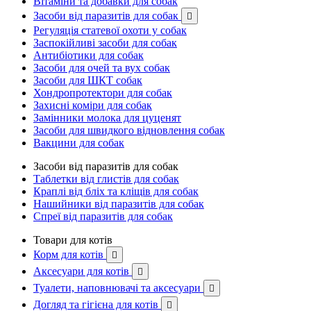
Вітаміни та добавки для собак
Засоби від паразитів для собак

Регуляція статевої охоти у собак
Заспокійливі засоби для собак
Антибіотики для собак
Засоби для очей та вух собак
Засоби для ШКТ собак
Хондропротектори для собак
Захисні коміри для собак
Замінники молока для цуценят
Засоби для швидкого відновлення собак
Вакцини для собак
Засоби від паразитів для собак
Таблетки від глистів для собак
Краплі від бліх та кліщів для собак
Нашийники від паразитів для собак
Спреї від паразитів для собак
Товари для котів
Корм для котів

Аксесуари для котів

Туалети, наповнювачі та аксесуари

Догляд та гігієна для котів
