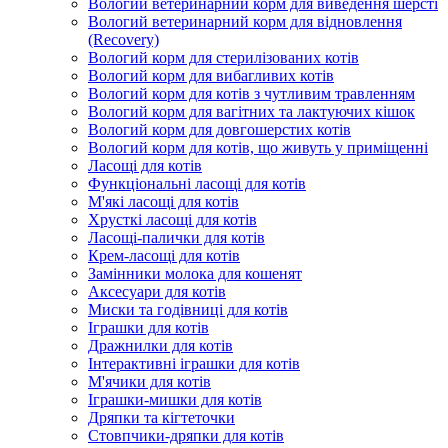
Вологий ветеринарний корм для виведення шерсті
Вологий ветеринарний корм для відновлення
(Recovery)
Вологий корм для стерилізованих котів
Вологий корм для вибагливих котів
Вологий корм для котів з чутливим травленням
Вологий корм для вагітних та лактуючих кішок
Вологий корм для довгошерстих котів
Вологий корм для котів, що живуть у приміщенні
Ласощі для котів
Функціональні ласощі для котів
М'які ласощі для котів
Хрусткі ласощі для котів
Ласощі-палички для котів
Крем-ласощі для котів
Замінники молока для кошенят
Аксесуари для котів
Миски та годівниці для котів
Іграшки для котів
Дражнилки для котів
Інтерактивні іграшки для котів
М'ячики для котів
Іграшки-мишки для котів
Дряпки та кігтеточки
Стовпчики-дряпки для котів