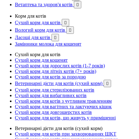
Ветаптека та здоров'я котів

Корм для котів
Сухий корм для котів

Вологий корм для котів

Ласощі для котів

Замінники молока для кошенят
Сухий корм для котів
Сухий корм для кошенят
Сухий корм для дорослих котів (1-7 років)
Сухий корм для літніх котів (7+ років)
Сухий корм для котів за породою
Ветеринарні дієти для котів (сухий корм)

Сухий корм для стерилізованих котів
Сухий корм для вибагливих котів
Сухий корм для котів з чутливим травленням
Сухий корм для вагітних та лактуючих кішок
Сухий корм для довгошерстих котів
Сухий корм для котів, що живуть у приміщенні
Ветеринарні дієти для котів (сухий корм)
Сухий корм для котів при захворюваннях ШКТ