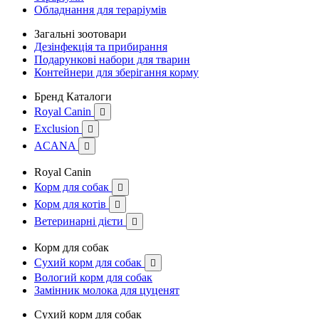
Обладнання для тераріумів
Загальні зоотовари
Дезінфекція та прибирання
Подарункові набори для тварин
Контейнери для зберігання корму
Бренд Каталоги
Royal Canin

Exclusion

ACANA

Royal Canin
Корм для собак

Корм для котів

Ветеринарні дієти

Корм для собак
Сухий корм для собак

Вологий корм для собак
Замінник молока для цуценят
Сухий корм для собак