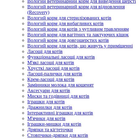
Вологий ветеринарний корм для виведення шерсті
Вологий ветеринарний корм для відновлення
(Recovery)
Вологий корм для стерилізованих котів
Вологий корм для вибагливих котів
Вологий корм для котів з чутливим травленням
Вологий корм для вагітних та лактуючих кішок
Вологий корм для довгошерстих котів
Вологий корм для котів, що живуть у приміщенні
Ласощі для котів
Функціональні ласощі для котів
М'які ласощі для котів
Хрусткі ласощі для котів
Ласощі-палички для котів
Крем-ласощі для котів
Замінники молока для кошенят
Аксесуари для котів
Миски та годівниці для котів
Іграшки для котів
Дражнилки для котів
Інтерактивні іграшки для котів
М'ячики для котів
Іграшки-мишки для котів
Дряпки та кігтеточки
Стовпчики-дряпки для котів