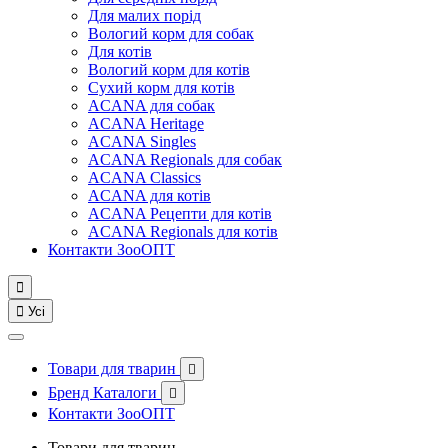
Для малих порід
Вологий корм для собак
Для котів
Вологий корм для котів
Сухий корм для котів
ACANA для собак
ACANA Heritage
ACANA Singles
ACANA Regionals для собак
ACANA Classics
ACANA для котів
ACANA Рецепти для котів
ACANA Regionals для котів
Контакти ЗооОПТ


Усі
Товари для тварин

Бренд Каталоги

Контакти ЗооОПТ
Товари для тварин