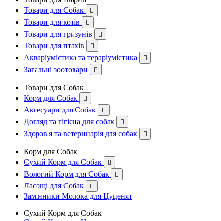
Товари для Собак

Товари для котів

Товари для гризунів

Товари для птахів

Акваріумістика та тераріумістика

Загальні зоотовари

Товари для Собак
Корм для Собак

Аксесуари для Собак

Догляд та гігієна для собак

Здоров'я та ветеринарія для собак

Корм для Собак
Сухий Корм для Собак

Вологий Корм для Собак

Ласощі для Собак

Замінники Молока для Цуценят
Сухий Корм для Собак