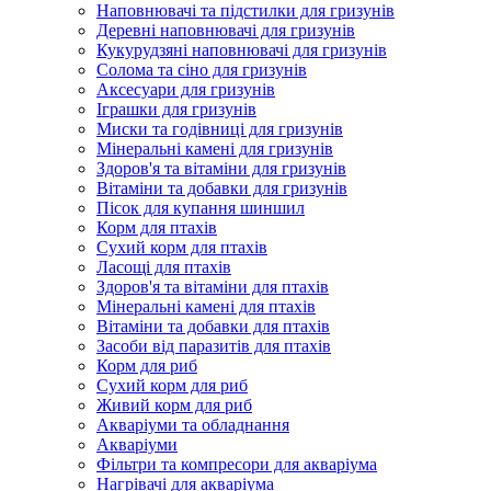
Наповнювачі та підстилки для гризунів
Деревні наповнювачі для гризунів
Кукурудзяні наповнювачі для гризунів
Солома та сіно для гризунів
Аксесуари для гризунів
Іграшки для гризунів
Миски та годівниці для гризунів
Мінеральні камені для гризунів
Здоров'я та вітаміни для гризунів
Вітаміни та добавки для гризунів
Пісок для купання шиншил
Корм для птахів
Сухий корм для птахів
Ласощі для птахів
Здоров'я та вітаміни для птахів
Мінеральні камені для птахів
Вітаміни та добавки для птахів
Засоби від паразитів для птахів
Корм для риб
Сухий корм для риб
Живий корм для риб
Акваріуми та обладнання
Акваріуми
Фільтри та компресори для акваріума
Нагрівачі для акваріума