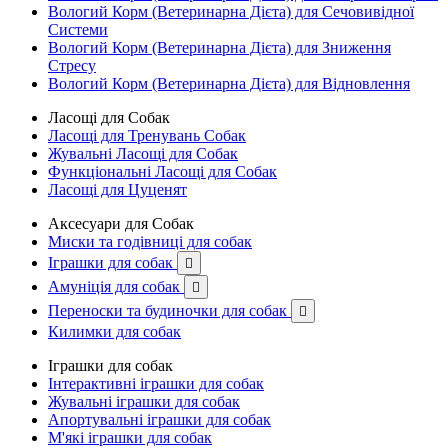
Вологий Корм (Ветеринарна Дієта) для Сечовивідної
Системи
Вологий Корм (Ветеринарна Дієта) для Зниження
Стресу
Вологий Корм (Ветеринарна Дієта) для Відновлення
Ласощі для Собак
Ласощі для Тренувань Собак
Жувальні Ласощі для Собак
Функціональні Ласощі для Собак
Ласощі для Цуценят
Аксесуари для Собак
Миски та годівниці для собак
Іграшки для собак

Амуніція для собак

Переноски та будиночки для собак

Килимки для собак
Іграшки для собак
Інтерактивні іграшки для собак
Жувальні іграшки для собак
Апортувальні іграшки для собак
М'які іграшки для собак