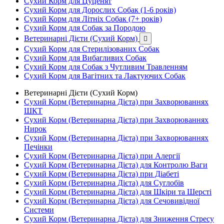
Сухий Корм для Цуценят
Сухий Корм для Дорослих Собак (1-6 років)
Сухий Корм для Літніх Собак (7+ років)
Сухий Корм для Собак за Породою
Ветеринарні Дієти (Сухий Корм)

Сухий Корм для Стерилізованих Собак
Сухий Корм для Вибагливих Собак
Сухий Корм для Собак з Чутливим Травленням
Сухий Корм для Вагітних та Лактуючих Собак
Ветеринарні Дієти (Сухий Корм)
Сухий Корм (Ветеринарна Дієта) при Захворюваннях
ШКТ
Сухий Корм (Ветеринарна Дієта) при Захворюваннях
Нирок
Сухий Корм (Ветеринарна Дієта) при Захворюваннях
Печінки
Сухий Корм (Ветеринарна Дієта) при Алергії
Сухий Корм (Ветеринарна Дієта) для Контролю Ваги
Сухий Корм (Ветеринарна Дієта) при Діабеті
Сухий Корм (Ветеринарна Дієта) для Суглобів
Сухий Корм (Ветеринарна Дієта) для Шкіри та Шерсті
Сухий Корм (Ветеринарна Дієта) для Сечовивідної
Системи
Сухий Корм (Ветеринарна Дієта) для Зниження Стресу