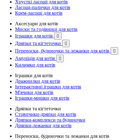
Хрусткі ласощі для котів
Ласощі-палички для котів
Крем-ласощі для котів
Аксесуари для котів
Миски та годівниці для котів
Іграшки для котів

Дряпки та кігтеточки

Переноски, будиночки та лежанки для котів

Амуніція для котів

Килимки для котів
Іграшки для котів
Дражнилки для котів
Інтерактивні іграшки для котів
М'ячики для котів
Іграшки-мишки для котів
Дряпки та кігтеточки
Стовпчики-дряпки для котів
Дряпки-комплекси та будиночки
Дряпки-лежанки для котів
Переноски, будиночки та лежанки для котів