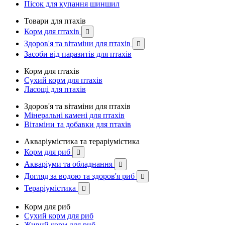
Пісок для купання шиншил
Товари для птахів
Корм для птахів

Здоров'я та вітаміни для птахів

Засоби від паразитів для птахів
Корм для птахів
Сухий корм для птахів
Ласощі для птахів
Здоров'я та вітаміни для птахів
Мінеральні камені для птахів
Вітаміни та добавки для птахів
Акваріумістика та тераріумістика
Корм для риб

Акваріуми та обладнання

Догляд за водою та здоров'я риб

Тераріумістика

Корм для риб
Сухий корм для риб
Живий корм для риб