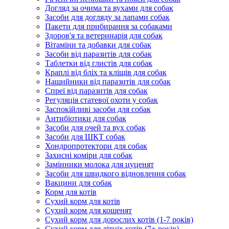
Догляд за очима та вухами для собак
Засоби для догляду за лапами собак
Пакети для прибирання за собаками
Здоров'я та ветеринарія для собак
Вітаміни та добавки для собак
Засоби від паразитів для собак
Таблетки від глистів для собак
Краплі від бліх та кліщів для собак
Нашийники від паразитів для собак
Спреї від паразитів для собак
Регуляція статевої охоти у собак
Заспокійливі засоби для собак
Антибіотики для собак
Засоби для очей та вух собак
Засоби для ШКТ собак
Хондропротектори для собак
Захисні коміри для собак
Замінники молока для цуценят
Засоби для швидкого відновлення собак
Вакцини для собак
Корм для котів
Сухий корм для котів
Сухий корм для кошенят
Сухий корм для дорослих котів (1-7 років)
Сухий корм для літніх котів (7+ років)