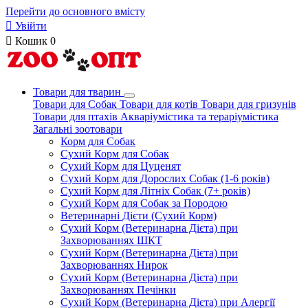
Перейти до основного вмісту

Увійти

Кошик
0
Товари для тварин
Товари для Собак
Товари для котів
Товари для гризунів
Товари для птахів
Акваріумістика та тераріумістика
Загальні зоотовари
Корм для Собак
Сухий Корм для Собак
Сухий Корм для Цуценят
Сухий Корм для Дорослих Собак (1-6 років)
Сухий Корм для Літніх Собак (7+ років)
Сухий Корм для Собак за Породою
Ветеринарні Дієти (Сухий Корм)
Сухий Корм (Ветеринарна Дієта) при
Захворюваннях ШКТ
Сухий Корм (Ветеринарна Дієта) при
Захворюваннях Нирок
Сухий Корм (Ветеринарна Дієта) при
Захворюваннях Печінки
Сухий Корм (Ветеринарна Дієта) при Алергії