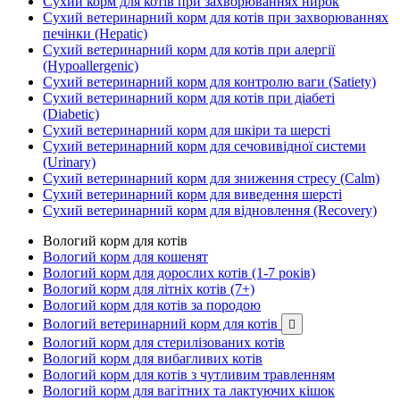
Сухий корм для котів при захворюваннях нирок
Сухий ветеринарний корм для котів при захворюваннях
печінки (Hepatic)
Сухий ветеринарний корм для котів при алергії
(Hypoallergenic)
Сухий ветеринарний корм для контролю ваги (Satiety)
Сухий ветеринарний корм для котів при діабеті
(Diabetic)
Сухий ветеринарний корм для шкіри та шерсті
Сухий ветеринарний корм для сечовивідної системи
(Urinary)
Сухий ветеринарний корм для зниження стресу (Calm)
Сухий ветеринарний корм для виведення шерсті
Сухий ветеринарний корм для відновлення (Recovery)
Вологий корм для котів
Вологий корм для кошенят
Вологий корм для дорослих котів (1-7 років)
Вологий корм для літніх котів (7+)
Вологий корм для котів за породою
Вологий ветеринарний корм для котів

Вологий корм для стерилізованих котів
Вологий корм для вибагливих котів
Вологий корм для котів з чутливим травленням
Вологий корм для вагітних та лактуючих кішок