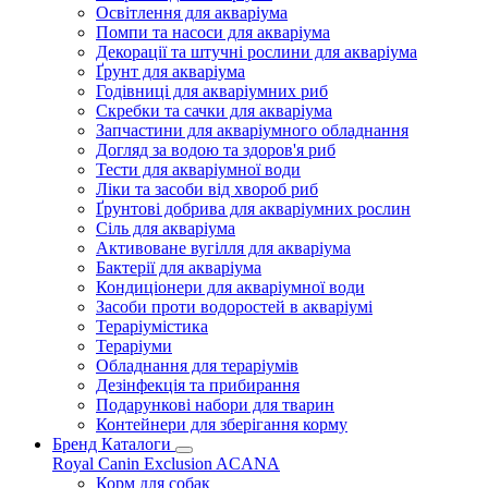
Освітлення для акваріума
Помпи та насоси для акваріума
Декорації та штучні рослини для акваріума
Ґрунт для акваріума
Годівниці для акваріумних риб
Скребки та сачки для акваріума
Запчастини для акваріумного обладнання
Догляд за водою та здоров'я риб
Тести для акваріумної води
Ліки та засоби від хвороб риб
Ґрунтові добрива для акваріумних рослин
Сіль для акваріума
Активоване вугілля для акваріума
Бактерії для акваріума
Кондиціонери для акваріумної води
Засоби проти водоростей в акваріумі
Тераріумістика
Тераріуми
Обладнання для тераріумів
Дезінфекція та прибирання
Подарункові набори для тварин
Контейнери для зберігання корму
Бренд Каталоги
Royal Canin
Exclusion
ACANA
Корм для собак