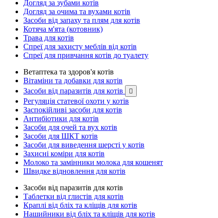
Догляд за зубами котів
Догляд за очима та вухами котів
Засоби від запаху та плям для котів
Котяча м'ята (котовник)
Трава для котів
Спреї для захисту меблів від котів
Спреї для привчання котів до туалету
Ветаптека та здоров'я котів
Вітаміни та добавки для котів
Засоби від паразитів для котів

Регуляція статевої охоти у котів
Заспокійливі засоби для котів
Антибіотики для котів
Засоби для очей та вух котів
Засоби для ШКТ котів
Засоби для виведення шерсті у котів
Захисні коміри для котів
Молоко та замінники молока для кошенят
Швидке відновлення для котів
Засоби від паразитів для котів
Таблетки від глистів для котів
Краплі від бліх та кліщів для котів
Нашийники від бліх та кліщів для котів