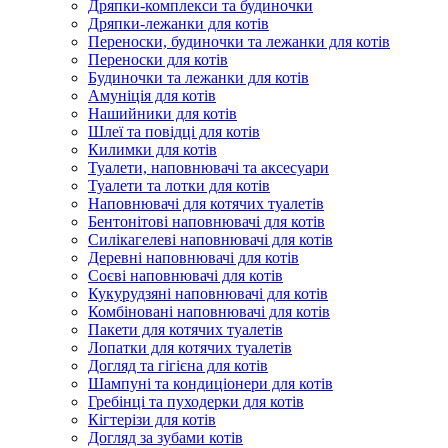
Дряпки-комплекси та будиночки
Дряпки-лежанки для котів
Переноски, будиночки та лежанки для котів
Переноски для котів
Будиночки та лежанки для котів
Амуніція для котів
Нашийники для котів
Шлеї та повідці для котів
Килимки для котів
Туалети, наповнювачі та аксесуари
Туалети та лотки для котів
Наповнювачі для котячих туалетів
Бентонітові наповнювачі для котів
Силікагелеві наповнювачі для котів
Деревні наповнювачі для котів
Соєві наповнювачі для котів
Кукурудзяні наповнювачі для котів
Комбіновані наповнювачі для котів
Пакети для котячих туалетів
Лопатки для котячих туалетів
Догляд та гігієна для котів
Шампуні та кондиціонери для котів
Гребінці та пуходерки для котів
Кігтерізи для котів
Догляд за зубами котів