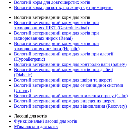
Вологий корм для довгошерстих котів
Вологий корм для котів, що живуть у приміщенні
Вологий ветеринарний корм для котів
Вологий ветеринарний корм для котів при
захворюваннях ШКТ (Gastrointestinal)
Вологий ветеринарний корм для котів при
захворюваннях нирок (Renal)
Вологий ветеринарний корм для котів при
захворюваннях печінки (Hepatic)
Вологий ветеринарний корм для котів при алергії
(Hypoallergenic)
Вологий ветеринарний корм для контролю ваги (Satiety)
Вологий ветеринарний корм для котів при діабеті
(Diabetic)
Вологий ветеринарний корм для шкіри та шерсті
Вологий ветеринарний корм для сечовивідної системи
(Urinary)
Вологий ветеринарний корм для зниження стресу (Calm)
Вологий ветеринарний корм для виведення шерсті
Вологий ветеринарний корм для відновлення (Recovery)
Ласощі для котів
Функціональні ласощі для котів
М'які ласощі для котів