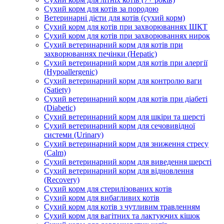
Сухий корм для котів за породою
Ветеринарні дієти для котів (сухий корм)
Сухий корм для котів при захворюваннях ШКТ
Сухий корм для котів при захворюваннях нирок
Сухий ветеринарний корм для котів при
захворюваннях печінки (Hepatic)
Сухий ветеринарний корм для котів при алергії
(Hypoallergenic)
Сухий ветеринарний корм для контролю ваги
(Satiety)
Сухий ветеринарний корм для котів при діабеті
(Diabetic)
Сухий ветеринарний корм для шкіри та шерсті
Сухий ветеринарний корм для сечовивідної
системи (Urinary)
Сухий ветеринарний корм для зниження стресу
(Calm)
Сухий ветеринарний корм для виведення шерсті
Сухий ветеринарний корм для відновлення
(Recovery)
Сухий корм для стерилізованих котів
Сухий корм для вибагливих котів
Сухий корм для котів з чутливим травленням
Сухий корм для вагітних та лактуючих кішок