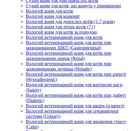
Сухий корм для довгошерстих котів
Сухий корм для котів, що живуть у приміщенні
Вологий корм для котів
Вологий корм для кошенят
Вологий корм для дорослих котів (1-7 років)
Вологий корм для літніх котів (7+)
Вологий корм для котів за породою
Вологий ветеринарний корм для котів
Вологий ветеринарний корм для котів при
захворюваннях ШКТ (Gastrointestinal)
Вологий ветеринарний корм для котів при
захворюваннях нирок (Renal)
Вологий ветеринарний корм для котів при
захворюваннях печінки (Hepatic)
Вологий ветеринарний корм для котів при алергії
(Hypoallergenic)
Вологий ветеринарний корм для контролю ваги
(Satiety)
Вологий ветеринарний корм для котів при діабеті
(Diabetic)
Вологий ветеринарний корм для шкіри та шерсті
Вологий ветеринарний корм для сечовивідної
системи (Urinary)
Вологий ветеринарний корм для зниження стресу
(Calm)