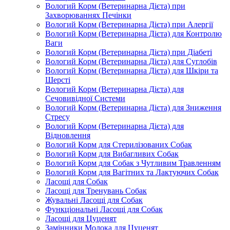
Вологий Корм (Ветеринарна Дієта) при
Захворюваннях Печінки
Вологий Корм (Ветеринарна Дієта) при Алергії
Вологий Корм (Ветеринарна Дієта) для Контролю
Ваги
Вологий Корм (Ветеринарна Дієта) при Діабеті
Вологий Корм (Ветеринарна Дієта) для Суглобів
Вологий Корм (Ветеринарна Дієта) для Шкіри та
Шерсті
Вологий Корм (Ветеринарна Дієта) для
Сечовивідної Системи
Вологий Корм (Ветеринарна Дієта) для Зниження
Стресу
Вологий Корм (Ветеринарна Дієта) для
Відновлення
Вологий Корм для Стерилізованих Собак
Вологий Корм для Вибагливих Собак
Вологий Корм для Собак з Чутливим Травленням
Вологий Корм для Вагітних та Лактуючих Собак
Ласощі для Собак
Ласощі для Тренувань Собак
Жувальні Ласощі для Собак
Функціональні Ласощі для Собак
Ласощі для Цуценят
Замінники Молока для Цуценят