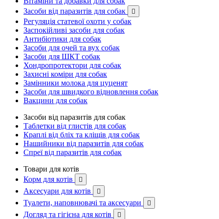
Вітаміни та добавки для собак
Засоби від паразитів для собак

Регуляція статевої охоти у собак
Заспокійливі засоби для собак
Антибіотики для собак
Засоби для очей та вух собак
Засоби для ШКТ собак
Хондропротектори для собак
Захисні коміри для собак
Замінники молока для цуценят
Засоби для швидкого відновлення собак
Вакцини для собак
Засоби від паразитів для собак
Таблетки від глистів для собак
Краплі від бліх та кліщів для собак
Нашийники від паразитів для собак
Спреї від паразитів для собак
Товари для котів
Корм для котів

Аксесуари для котів

Туалети, наповнювачі та аксесуари

Догляд та гігієна для котів
