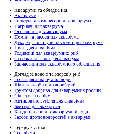
Акваріуми та обладнання
Акваріуми
Фільтри та компресори для акваріума
Нагрівачі для акваріума
Освітлення для акваріума
Помпи та насоси для акваріума
Декорації та штучні рослини для акваріума
Ґрунт для акваріума
Годівниці для акваріумних риб
Скребки та сачки для акваріума
Запчастини для акваріумного обладнання
Догляд за водою та здоров'я риб
Тести для акваріумної води
Ліки та засоби від хвороб риб
Ґрунтові добрива для акваріумних рослин
Сіль для акваріума
Активоване вугілля для акваріума
Бактерії для акваріума
Кондиціонери для акваріумної води
Засоби проти водоростей в акваріумі
Тераріумістика
Тераріуми