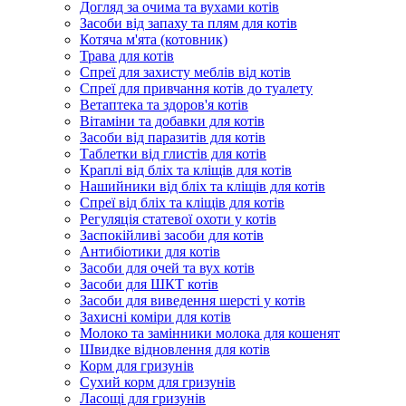
Догляд за очима та вухами котів
Засоби від запаху та плям для котів
Котяча м'ята (котовник)
Трава для котів
Спреї для захисту меблів від котів
Спреї для привчання котів до туалету
Ветаптека та здоров'я котів
Вітаміни та добавки для котів
Засоби від паразитів для котів
Таблетки від глистів для котів
Краплі від бліх та кліщів для котів
Нашийники від бліх та кліщів для котів
Спреї від бліх та кліщів для котів
Регуляція статевої охоти у котів
Заспокійливі засоби для котів
Антибіотики для котів
Засоби для очей та вух котів
Засоби для ШКТ котів
Засоби для виведення шерсті у котів
Захисні коміри для котів
Молоко та замінники молока для кошенят
Швидке відновлення для котів
Корм для гризунів
Сухий корм для гризунів
Ласощі для гризунів