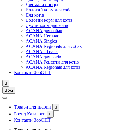
Для малих порід
Вологий корм для собак
Для котів
Вологий корм для котів
Сухий корм для котів
ACANA для собак
ACANA Heritage
ACANA Singles
ACANA Regionals для собак
ACANA Classics
ACANA для котів
ACANA Рецепти для котів
ACANA Regionals для котів
Контакти ЗооОПТ


Усі
Товари для тварин

Бренд Каталоги

Контакти ЗооОПТ
Товари для тварин