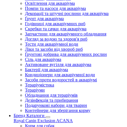
Освітлення для акваріума
Помпи та насоси для акваріума
Декорації та штучні рослини для акваріума
Ґрунт для акваріума
Годівниці для акваріумних риб
Скребки та сачки для акваріума
Запчастини для акваріумного обладнання
Догляд за водою та здоров'я риб
Тести для акваріумної води
Ліки та засоби від хвороб риб
Ґрунтові добрива для акваріумних рослин
Сіль для акваріума
Активоване вугілля для акваріума
Бактерії для акваріума
Кондиціонери для акваріумної води
Засоби проти водоростей в акваріумі
Тераріумістика
Тераріуми
Обладнання для тераріумів
Дезінфекція та прибирання
Подарункові набори для тварин
Контейнери для зберігання корму
Бренд Каталоги
Royal Canin
Exclusion
ACANA
Корм для собак