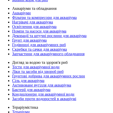
Акваріуми та обладнання
Акваріуми
Фільтри та компресори для акваріума
Нагрівачі для акваріума
Освітлення для акваріума
Помпи та насоси для акваріума
Декорації та штучні рослини для акваріума
Ґрунт для акваріума
Годівниці для акваріумних риб
Скребки та сачки для акваріума
Запчастини для акваріумного обладнання
Догляд за водою та здоров'я риб
Тести для акваріумної води
Ліки та засоби від хвороб риб
Ґрунтові добрива для акваріумних рослин
Сіль для акваріума
Активоване вугілля для акваріума
Бактерії для акваріума
Кондиціонери для акваріумної води
Засоби проти водоростей в акваріумі
Тераріумістика
Тераріуми