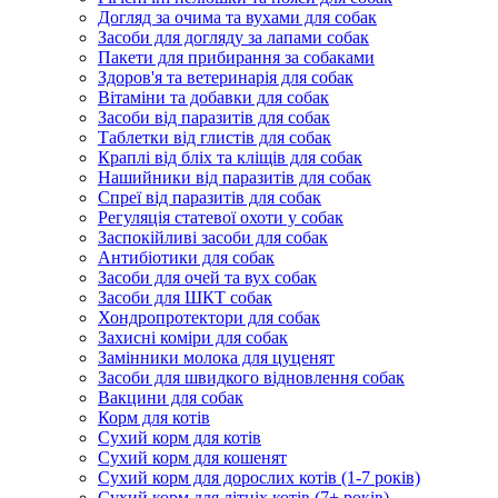
Догляд за очима та вухами для собак
Засоби для догляду за лапами собак
Пакети для прибирання за собаками
Здоров'я та ветеринарія для собак
Вітаміни та добавки для собак
Засоби від паразитів для собак
Таблетки від глистів для собак
Краплі від бліх та кліщів для собак
Нашийники від паразитів для собак
Спреї від паразитів для собак
Регуляція статевої охоти у собак
Заспокійливі засоби для собак
Антибіотики для собак
Засоби для очей та вух собак
Засоби для ШКТ собак
Хондропротектори для собак
Захисні коміри для собак
Замінники молока для цуценят
Засоби для швидкого відновлення собак
Вакцини для собак
Корм для котів
Сухий корм для котів
Сухий корм для кошенят
Сухий корм для дорослих котів (1-7 років)
Сухий корм для літніх котів (7+ років)