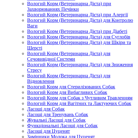
Вологий Корм (Ветеринарна Дієта) при
Захворюваннях Печінки
Вологий Корм (Ветеринарна Дієта) при Алергії
Вологий Корм (Ветеринарна Дієта) для Контролю
Ваги
Вологий Корм (Ветеринарна Дієта) при Діабеті
Вологий Корм (Ветеринарна Дієта) для Суглобів
Вологий Корм (Ветеринарна Дієта) для Шкіри та
Шерсті
Вологий Корм (Ветеринарна Дієта) для
Сечовивідної Системи
Вологий Корм (Ветеринарна Дієта) для Зниження
Стресу
Вологий Корм (Ветеринарна Дієта) для
Відновлення
Вологий Корм для Стерилізованих Собак
Вологий Корм для Вибагливих Собак
Вологий Корм для Собак з Чутливим Травленням
Вологий Корм для Вагітних та Лактуючих Собак
Ласощі для Собак
Ласощі для Тренувань Собак
Жувальні Ласощі для Собак
Функціональні Ласощі для Собак
Ласощі для Цуценят
Замінники Молока для Цуценят