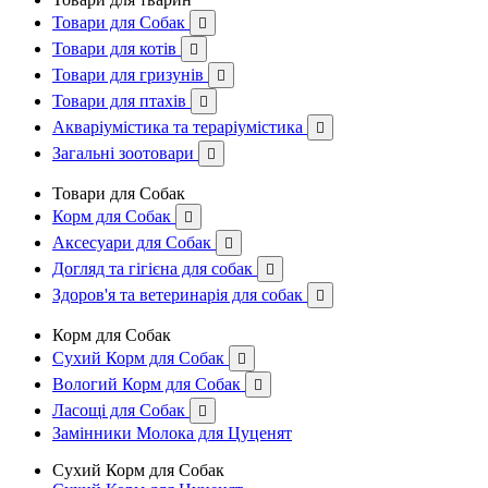
Товари для Собак

Товари для котів

Товари для гризунів

Товари для птахів

Акваріумістика та тераріумістика

Загальні зоотовари

Товари для Собак
Корм для Собак

Аксесуари для Собак

Догляд та гігієна для собак

Здоров'я та ветеринарія для собак

Корм для Собак
Сухий Корм для Собак

Вологий Корм для Собак

Ласощі для Собак

Замінники Молока для Цуценят
Сухий Корм для Собак