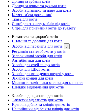
Догляд за зубами котів
Догляд за очима та вухами котів
Засоби від запаху та плям для котів
Котяча м'ята (котовник)
Трава для котів
Спреї для захисту меблів від котів
Спреї для привчання котів до туалету
Ветаптека та здоров'я котів
Вітаміни та добавки для котів
Засоби від паразитів для котів

Регуляція статевої охоти у котів
Заспокійливі засоби для котів
Антибіотики для котів
Засоби для очей та вух котів
Засоби для ШКТ котів
Засоби для виведення шерсті у котів
Захисні коміри для котів
Молоко та замінники молока для кошенят
Швидке відновлення для котів
Засоби від паразитів для котів
Таблетки від глистів для котів
Краплі від бліх та кліщів для котів
Нашийники від бліх та кліщів для котів