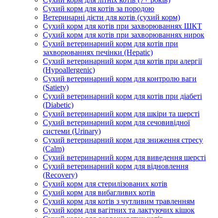
Сухий корм для котів за породою
Ветеринарні дієти для котів (сухий корм)
Сухий корм для котів при захворюваннях ШКТ
Сухий корм для котів при захворюваннях нирок
Сухий ветеринарний корм для котів при
захворюваннях печінки (Hepatic)
Сухий ветеринарний корм для котів при алергії
(Hypoallergenic)
Сухий ветеринарний корм для контролю ваги
(Satiety)
Сухий ветеринарний корм для котів при діабеті
(Diabetic)
Сухий ветеринарний корм для шкіри та шерсті
Сухий ветеринарний корм для сечовивідної
системи (Urinary)
Сухий ветеринарний корм для зниження стресу
(Calm)
Сухий ветеринарний корм для виведення шерсті
Сухий ветеринарний корм для відновлення
(Recovery)
Сухий корм для стерилізованих котів
Сухий корм для вибагливих котів
Сухий корм для котів з чутливим травленням
Сухий корм для вагітних та лактуючих кішок