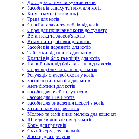
Догляд за очима та вухами котів
Засоби від запаху та плям для котів
Котяча м'ята (котовник)
Трава для котів
Спреї для захисту меблів від котів
Спреї для привчання котів до туалету
Ветаптека та здоров'я котів
Вітаміни та добавки для котів
Засоби від паразитів для котів
Таблетки від глистів для котів
Краплі від бліх та кліщів для котів
Нашийники від бліх та кліщів для котів
Спреї від бліх та кліщів для котів
Регуляція статевої охоти у котів
Заспокійливі засоби для котів
Антибіотики для котів
Засоби для очей та вух котів
Засоби для ШКТ котів
Засоби для виведення шерсті у котів
Захисні коміри для котів
Молоко та замінники молока для кошенят
Швидке відновлення для котів
Корм для гризунів
Сухий корм для гризунів
Ласощі для гризунів