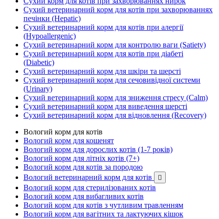
Сухий корм для котів при захворюваннях нирок
Сухий ветеринарний корм для котів при захворюваннях
печінки (Hepatic)
Сухий ветеринарний корм для котів при алергії
(Hypoallergenic)
Сухий ветеринарний корм для контролю ваги (Satiety)
Сухий ветеринарний корм для котів при діабеті
(Diabetic)
Сухий ветеринарний корм для шкіри та шерсті
Сухий ветеринарний корм для сечовивідної системи
(Urinary)
Сухий ветеринарний корм для зниження стресу (Calm)
Сухий ветеринарний корм для виведення шерсті
Сухий ветеринарний корм для відновлення (Recovery)
Вологий корм для котів
Вологий корм для кошенят
Вологий корм для дорослих котів (1-7 років)
Вологий корм для літніх котів (7+)
Вологий корм для котів за породою
Вологий ветеринарний корм для котів

Вологий корм для стерилізованих котів
Вологий корм для вибагливих котів
Вологий корм для котів з чутливим травленням
Вологий корм для вагітних та лактуючих кішок