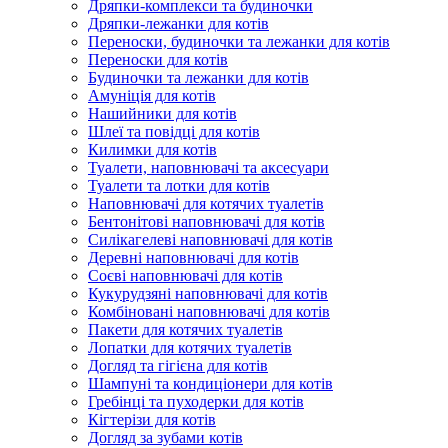
Дряпки-комплекси та будиночки
Дряпки-лежанки для котів
Переноски, будиночки та лежанки для котів
Переноски для котів
Будиночки та лежанки для котів
Амуніція для котів
Нашийники для котів
Шлеї та повідці для котів
Килимки для котів
Туалети, наповнювачі та аксесуари
Туалети та лотки для котів
Наповнювачі для котячих туалетів
Бентонітові наповнювачі для котів
Силікагелеві наповнювачі для котів
Деревні наповнювачі для котів
Соєві наповнювачі для котів
Кукурудзяні наповнювачі для котів
Комбіновані наповнювачі для котів
Пакети для котячих туалетів
Лопатки для котячих туалетів
Догляд та гігієна для котів
Шампуні та кондиціонери для котів
Гребінці та пуходерки для котів
Кігтерізи для котів
Догляд за зубами котів