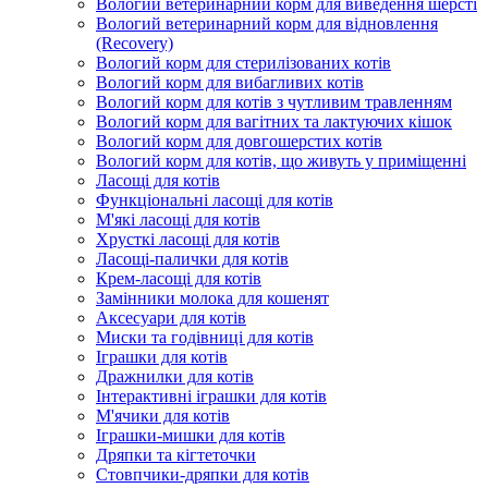
Вологий ветеринарний корм для виведення шерсті
Вологий ветеринарний корм для відновлення
(Recovery)
Вологий корм для стерилізованих котів
Вологий корм для вибагливих котів
Вологий корм для котів з чутливим травленням
Вологий корм для вагітних та лактуючих кішок
Вологий корм для довгошерстих котів
Вологий корм для котів, що живуть у приміщенні
Ласощі для котів
Функціональні ласощі для котів
М'які ласощі для котів
Хрусткі ласощі для котів
Ласощі-палички для котів
Крем-ласощі для котів
Замінники молока для кошенят
Аксесуари для котів
Миски та годівниці для котів
Іграшки для котів
Дражнилки для котів
Інтерактивні іграшки для котів
М'ячики для котів
Іграшки-мишки для котів
Дряпки та кігтеточки
Стовпчики-дряпки для котів