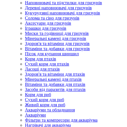
Наповнювачі та підстилки для гризунів
Деревні наповнювачі для гризунів
Кукурудзяні наповнювачі для гризунів
Солома та сіно для гризунів
Аксесуари для гризунів
Іграшки для гризунів
Миски та годівниці для гризунів
Мінеральні камені для гризунів
Здоров'я та вітаміни для гризунів
Вітаміни та добавки для гризунів
Пісок для купання шиншил
Корм для птахів
Сухий корм для птахів
Ласощі для птахів
Здоров'я та вітаміни для птахів
Мінеральні камені для птахів
Вітаміни та добавки для птахів
Засоби від паразитів для птахів
Корм для риб
Сухий корм для риб
Живий корм для риб
Акваріуми та обладнання
Акваріуми
Фільтри та компресори для акваріума
Нагрівачі для акваріума