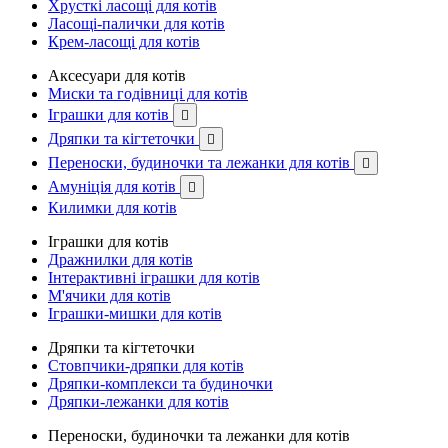
Хрусткі ласощі для котів
Ласощі-палички для котів
Крем-ласощі для котів
Аксесуари для котів
Миски та годівниці для котів
Іграшки для котів

Дряпки та кігтеточки

Переноски, будиночки та лежанки для котів

Амуніція для котів

Килимки для котів
Іграшки для котів
Дражнилки для котів
Інтерактивні іграшки для котів
М'ячики для котів
Іграшки-мишки для котів
Дряпки та кігтеточки
Стовпчики-дряпки для котів
Дряпки-комплекси та будиночки
Дряпки-лежанки для котів
Переноски, будиночки та лежанки для котів