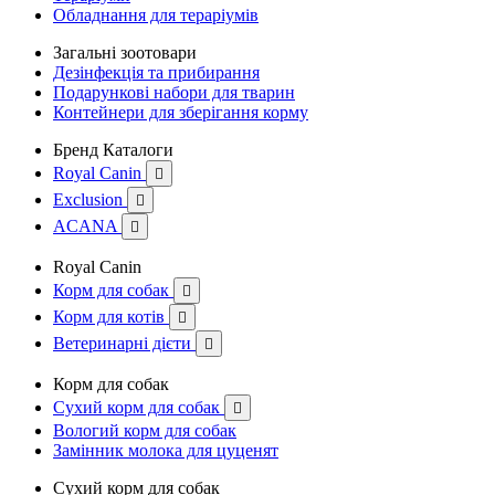
Обладнання для тераріумів
Загальні зоотовари
Дезінфекція та прибирання
Подарункові набори для тварин
Контейнери для зберігання корму
Бренд Каталоги
Royal Canin

Exclusion

ACANA

Royal Canin
Корм для собак

Корм для котів

Ветеринарні дієти

Корм для собак
Сухий корм для собак

Вологий корм для собак
Замінник молока для цуценят
Сухий корм для собак