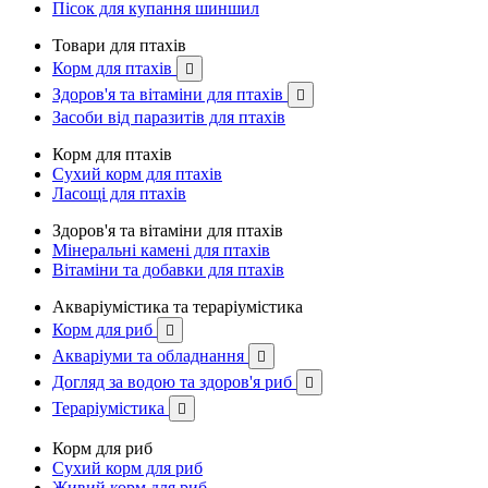
Пісок для купання шиншил
Товари для птахів
Корм для птахів

Здоров'я та вітаміни для птахів

Засоби від паразитів для птахів
Корм для птахів
Сухий корм для птахів
Ласощі для птахів
Здоров'я та вітаміни для птахів
Мінеральні камені для птахів
Вітаміни та добавки для птахів
Акваріумістика та тераріумістика
Корм для риб

Акваріуми та обладнання

Догляд за водою та здоров'я риб

Тераріумістика

Корм для риб
Сухий корм для риб
Живий корм для риб