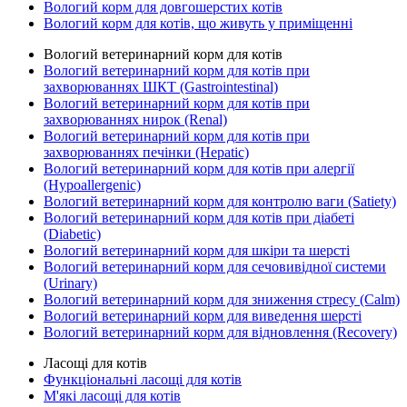
Вологий корм для довгошерстих котів
Вологий корм для котів, що живуть у приміщенні
Вологий ветеринарний корм для котів
Вологий ветеринарний корм для котів при
захворюваннях ШКТ (Gastrointestinal)
Вологий ветеринарний корм для котів при
захворюваннях нирок (Renal)
Вологий ветеринарний корм для котів при
захворюваннях печінки (Hepatic)
Вологий ветеринарний корм для котів при алергії
(Hypoallergenic)
Вологий ветеринарний корм для контролю ваги (Satiety)
Вологий ветеринарний корм для котів при діабеті
(Diabetic)
Вологий ветеринарний корм для шкіри та шерсті
Вологий ветеринарний корм для сечовивідної системи
(Urinary)
Вологий ветеринарний корм для зниження стресу (Calm)
Вологий ветеринарний корм для виведення шерсті
Вологий ветеринарний корм для відновлення (Recovery)
Ласощі для котів
Функціональні ласощі для котів
М'які ласощі для котів