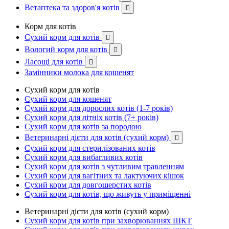
Ветаптека та здоров'я котів

Корм для котів
Сухий корм для котів

Вологий корм для котів

Ласощі для котів

Замінники молока для кошенят
Сухий корм для котів
Сухий корм для кошенят
Сухий корм для дорослих котів (1-7 років)
Сухий корм для літніх котів (7+ років)
Сухий корм для котів за породою
Ветеринарні дієти для котів (сухий корм)

Сухий корм для стерилізованих котів
Сухий корм для вибагливих котів
Сухий корм для котів з чутливим травленням
Сухий корм для вагітних та лактуючих кішок
Сухий корм для довгошерстих котів
Сухий корм для котів, що живуть у приміщенні
Ветеринарні дієти для котів (сухий корм)
Сухий корм для котів при захворюваннях ШКТ