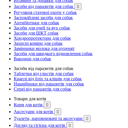
Вітаміни та добавки для собак
Засоби від паразитів для собак

Регуляція статевої охоти у собак
Заспокійливі засоби для собак
Антибіотики для собак
Засоби для очей та вух собак
Засоби для ШКТ собак
Хондропротектори для собак
Захисні коміри для собак
Замінники молока для цуценят
Засоби для швидкого відновлення собак
Вакцини для собак
Засоби від паразитів для собак
Таблетки від глистів для собак
Краплі від бліх та кліщів для собак
Нашийники від паразитів для собак
Спреї від паразитів для собак
Товари для котів
Корм для котів

Аксесуари для котів

Туалети, наповнювачі та аксесуари

Догляд та гігієна для котів
