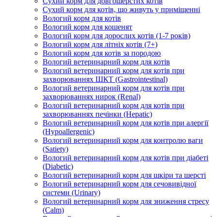
Сухий корм для довгошерстих котів
Сухий корм для котів, що живуть у приміщенні
Вологий корм для котів
Вологий корм для кошенят
Вологий корм для дорослих котів (1-7 років)
Вологий корм для літніх котів (7+)
Вологий корм для котів за породою
Вологий ветеринарний корм для котів
Вологий ветеринарний корм для котів при
захворюваннях ШКТ (Gastrointestinal)
Вологий ветеринарний корм для котів при
захворюваннях нирок (Renal)
Вологий ветеринарний корм для котів при
захворюваннях печінки (Hepatic)
Вологий ветеринарний корм для котів при алергії
(Hypoallergenic)
Вологий ветеринарний корм для контролю ваги
(Satiety)
Вологий ветеринарний корм для котів при діабеті
(Diabetic)
Вологий ветеринарний корм для шкіри та шерсті
Вологий ветеринарний корм для сечовивідної
системи (Urinary)
Вологий ветеринарний корм для зниження стресу
(Calm)