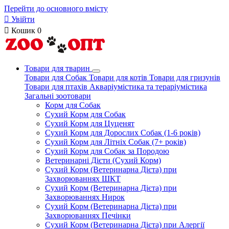
Перейти до основного вмісту

Увійти

Кошик
0
Товари для тварин
Товари для Собак
Товари для котів
Товари для гризунів
Товари для птахів
Акваріумістика та тераріумістика
Загальні зоотовари
Корм для Собак
Сухий Корм для Собак
Сухий Корм для Цуценят
Сухий Корм для Дорослих Собак (1-6 років)
Сухий Корм для Літніх Собак (7+ років)
Сухий Корм для Собак за Породою
Ветеринарні Дієти (Сухий Корм)
Сухий Корм (Ветеринарна Дієта) при
Захворюваннях ШКТ
Сухий Корм (Ветеринарна Дієта) при
Захворюваннях Нирок
Сухий Корм (Ветеринарна Дієта) при
Захворюваннях Печінки
Сухий Корм (Ветеринарна Дієта) при Алергії