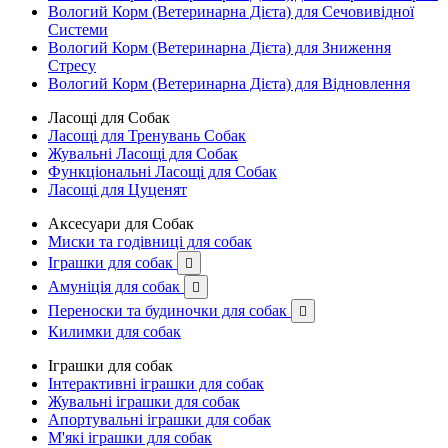
Вологий Корм (Ветеринарна Дієта) для Сечовивідної
Системи
Вологий Корм (Ветеринарна Дієта) для Зниження
Стресу
Вологий Корм (Ветеринарна Дієта) для Відновлення
Ласощі для Собак
Ласощі для Тренувань Собак
Жувальні Ласощі для Собак
Функціональні Ласощі для Собак
Ласощі для Цуценят
Аксесуари для Собак
Миски та годівниці для собак
Іграшки для собак

Амуніція для собак

Переноски та будиночки для собак

Килимки для собак
Іграшки для собак
Інтерактивні іграшки для собак
Жувальні іграшки для собак
Апортувальні іграшки для собак
М'які іграшки для собак