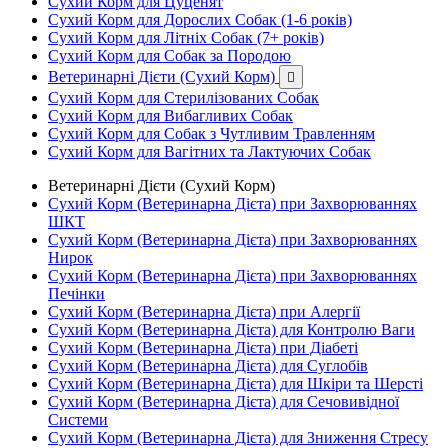
Сухий Корм для Цуценят
Сухий Корм для Дорослих Собак (1-6 років)
Сухий Корм для Літніх Собак (7+ років)
Сухий Корм для Собак за Породою
Ветеринарні Дієти (Сухий Корм)

Сухий Корм для Стерилізованих Собак
Сухий Корм для Вибагливих Собак
Сухий Корм для Собак з Чутливим Травленням
Сухий Корм для Вагітних та Лактуючих Собак
Ветеринарні Дієти (Сухий Корм)
Сухий Корм (Ветеринарна Дієта) при Захворюваннях
ШКТ
Сухий Корм (Ветеринарна Дієта) при Захворюваннях
Нирок
Сухий Корм (Ветеринарна Дієта) при Захворюваннях
Печінки
Сухий Корм (Ветеринарна Дієта) при Алергії
Сухий Корм (Ветеринарна Дієта) для Контролю Ваги
Сухий Корм (Ветеринарна Дієта) при Діабеті
Сухий Корм (Ветеринарна Дієта) для Суглобів
Сухий Корм (Ветеринарна Дієта) для Шкіри та Шерсті
Сухий Корм (Ветеринарна Дієта) для Сечовивідної
Системи
Сухий Корм (Ветеринарна Дієта) для Зниження Стресу