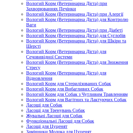
Вологий Корм (Ветеринарна Дієта) при
Захворюваннях Печінки
Вологий Корм (Ветеринарна Дієта) при Алергії
Вологий Корм (Ветеринарна Дієта) для Контролю
Ваги
Вологий Корм (Ветеринарна Дієта) при Діабеті
Вологий Корм (Ветеринарна Дієта) для Суглобів
Вологий Корм (Ветеринарна Дієта) для Шкіри та
Шерсті
Вологий Корм (Ветеринарна Дієта) для
Сечовивідної Системи
Вологий Корм (Ветеринарна Дієта) для Зниження
Стресу
Вологий Корм (Ветеринарна Дієта) для
Відновлення
Вологий Корм для Стерилізованих Собак
Вологий Корм для Вибагливих Собак
Вологий Корм для Собак з Чутливим Травленням
Вологий Корм для Вагітних та Лактуючих Собак
Ласощі для Собак
Ласощі для Тренувань Собак
Жувальні Ласощі для Собак
Функціональні Ласощі для Собак
Ласощі для Цуценят
Замінники Молока для Цуценят