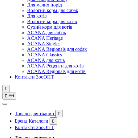
Для малих порід
Вологий корм для собак
Для котів
Вологий корм для котів
Сухий корм для котів
ACANA для собак
ACANA Heritage
ACANA Singles
ACANA Regionals для собак
ACANA Classics
ACANA для котів
ACANA Рецепти для котів
ACANA Regionals для котів
Контакти ЗооОПТ


Усі
Товари для тварин

Бренд Каталоги

Контакти ЗооОПТ
Товари для тварин