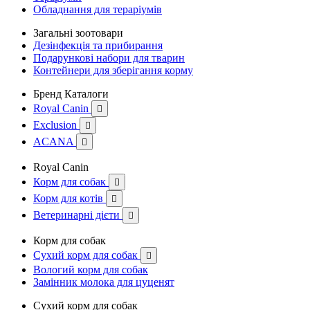
Обладнання для тераріумів
Загальні зоотовари
Дезінфекція та прибирання
Подарункові набори для тварин
Контейнери для зберігання корму
Бренд Каталоги
Royal Canin

Exclusion

ACANA

Royal Canin
Корм для собак

Корм для котів

Ветеринарні дієти

Корм для собак
Сухий корм для собак

Вологий корм для собак
Замінник молока для цуценят
Сухий корм для собак