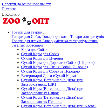
Перейти до основного вмісту

Увійти

Кошик
0
Товари для тварин
Товари для Собак
Товари для котів
Товари для гризунів
Товари для птахів
Акваріумістика та тераріумістика
Загальні зоотовари
Корм для Собак
Сухий Корм для Собак
Сухий Корм для Цуценят
Сухий Корм для Дорослих Собак (1-6 років)
Сухий Корм для Літніх Собак (7+ років)
Сухий Корм для Собак за Породою
Ветеринарні Дієти (Сухий Корм)
Сухий Корм (Ветеринарна Дієта) при
Захворюваннях ШКТ
Сухий Корм (Ветеринарна Дієта) при
Захворюваннях Нирок
Сухий Корм (Ветеринарна Дієта) при
Захворюваннях Печінки
Сухий Корм (Ветеринарна Дієта) при Алергії