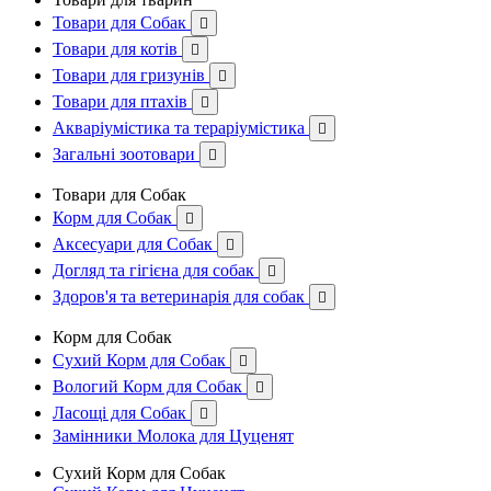
Товари для Собак

Товари для котів

Товари для гризунів

Товари для птахів

Акваріумістика та тераріумістика

Загальні зоотовари

Товари для Собак
Корм для Собак

Аксесуари для Собак

Догляд та гігієна для собак

Здоров'я та ветеринарія для собак

Корм для Собак
Сухий Корм для Собак

Вологий Корм для Собак

Ласощі для Собак

Замінники Молока для Цуценят
Сухий Корм для Собак