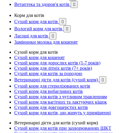
Ветаптека та здоров'я котів

Корм для котів
Сухий корм для котів

Вологий корм для котів

Ласощі для котів

Замінники молока для кошенят
Сухий корм для котів
Сухий корм для кошенят
Сухий корм для дорослих котів (1-7 років)
Сухий корм для літніх котів (7+ років)
Сухий корм для котів за породою
Ветеринарні дієти для котів (сухий корм)

Сухий корм для стерилізованих котів
Сухий корм для вибагливих котів
Сухий корм для котів з чутливим травленням
Сухий корм для вагітних та лактуючих кішок
Сухий корм для довгошерстих котів
Сухий корм для котів, що живуть у приміщенні
Ветеринарні дієти для котів (сухий корм)
Сухий корм для котів при захворюваннях ШКТ