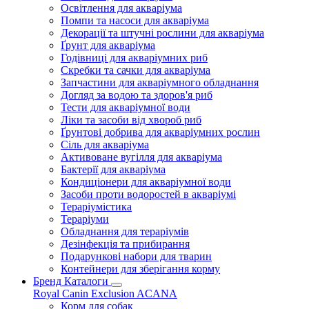
Освітлення для акваріума
Помпи та насоси для акваріума
Декорації та штучні рослини для акваріума
Ґрунт для акваріума
Годівниці для акваріумних риб
Скребки та сачки для акваріума
Запчастини для акваріумного обладнання
Догляд за водою та здоров'я риб
Тести для акваріумної води
Ліки та засоби від хвороб риб
Ґрунтові добрива для акваріумних рослин
Сіль для акваріума
Активоване вугілля для акваріума
Бактерії для акваріума
Кондиціонери для акваріумної води
Засоби проти водоростей в акваріумі
Тераріумістика
Тераріуми
Обладнання для тераріумів
Дезінфекція та прибирання
Подарункові набори для тварин
Контейнери для зберігання корму
Бренд Каталоги
Royal Canin
Exclusion
ACANA
Корм для собак