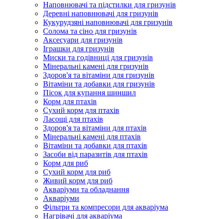
Наповнювачі та підстилки для гризунів
Деревні наповнювачі для гризунів
Кукурудзяні наповнювачі для гризунів
Солома та сіно для гризунів
Аксесуари для гризунів
Іграшки для гризунів
Миски та годівниці для гризунів
Мінеральні камені для гризунів
Здоров'я та вітаміни для гризунів
Вітаміни та добавки для гризунів
Пісок для купання шиншил
Корм для птахів
Сухий корм для птахів
Ласощі для птахів
Здоров'я та вітаміни для птахів
Мінеральні камені для птахів
Вітаміни та добавки для птахів
Засоби від паразитів для птахів
Корм для риб
Сухий корм для риб
Живий корм для риб
Акваріуми та обладнання
Акваріуми
Фільтри та компресори для акваріума
Нагрівачі для акваріума