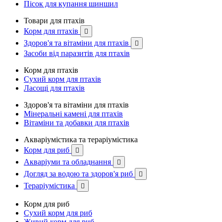
Пісок для купання шиншил
Товари для птахів
Корм для птахів

Здоров'я та вітаміни для птахів

Засоби від паразитів для птахів
Корм для птахів
Сухий корм для птахів
Ласощі для птахів
Здоров'я та вітаміни для птахів
Мінеральні камені для птахів
Вітаміни та добавки для птахів
Акваріумістика та тераріумістика
Корм для риб

Акваріуми та обладнання

Догляд за водою та здоров'я риб

Тераріумістика

Корм для риб
Сухий корм для риб
Живий корм для риб