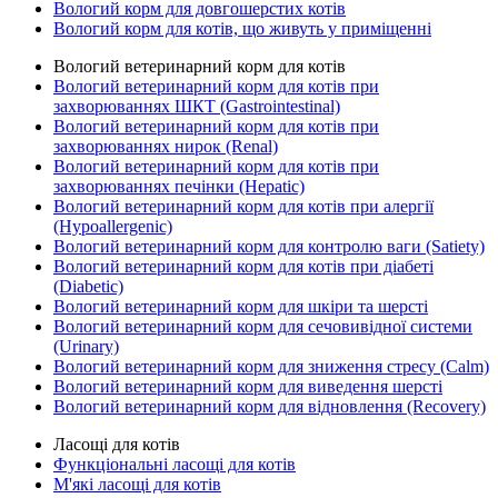
Вологий корм для довгошерстих котів
Вологий корм для котів, що живуть у приміщенні
Вологий ветеринарний корм для котів
Вологий ветеринарний корм для котів при
захворюваннях ШКТ (Gastrointestinal)
Вологий ветеринарний корм для котів при
захворюваннях нирок (Renal)
Вологий ветеринарний корм для котів при
захворюваннях печінки (Hepatic)
Вологий ветеринарний корм для котів при алергії
(Hypoallergenic)
Вологий ветеринарний корм для контролю ваги (Satiety)
Вологий ветеринарний корм для котів при діабеті
(Diabetic)
Вологий ветеринарний корм для шкіри та шерсті
Вологий ветеринарний корм для сечовивідної системи
(Urinary)
Вологий ветеринарний корм для зниження стресу (Calm)
Вологий ветеринарний корм для виведення шерсті
Вологий ветеринарний корм для відновлення (Recovery)
Ласощі для котів
Функціональні ласощі для котів
М'які ласощі для котів