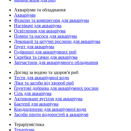
Акваріуми та обладнання
Акваріуми
Фільтри та компресори для акваріума
Нагрівачі для акваріума
Освітлення для акваріума
Помпи та насоси для акваріума
Декорації та штучні рослини для акваріума
Ґрунт для акваріума
Годівниці для акваріумних риб
Скребки та сачки для акваріума
Запчастини для акваріумного обладнання
Догляд за водою та здоров'я риб
Тести для акваріумної води
Ліки та засоби від хвороб риб
Ґрунтові добрива для акваріумних рослин
Сіль для акваріума
Активоване вугілля для акваріума
Бактерії для акваріума
Кондиціонери для акваріумної води
Засоби проти водоростей в акваріумі
Тераріумістика
Тераріуми