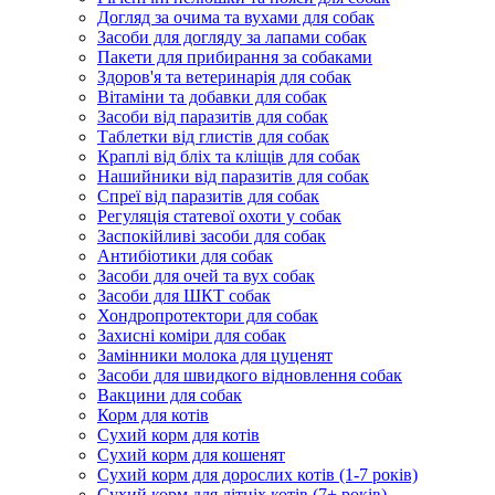
Догляд за очима та вухами для собак
Засоби для догляду за лапами собак
Пакети для прибирання за собаками
Здоров'я та ветеринарія для собак
Вітаміни та добавки для собак
Засоби від паразитів для собак
Таблетки від глистів для собак
Краплі від бліх та кліщів для собак
Нашийники від паразитів для собак
Спреї від паразитів для собак
Регуляція статевої охоти у собак
Заспокійливі засоби для собак
Антибіотики для собак
Засоби для очей та вух собак
Засоби для ШКТ собак
Хондропротектори для собак
Захисні коміри для собак
Замінники молока для цуценят
Засоби для швидкого відновлення собак
Вакцини для собак
Корм для котів
Сухий корм для котів
Сухий корм для кошенят
Сухий корм для дорослих котів (1-7 років)
Сухий корм для літніх котів (7+ років)