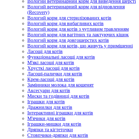
Вологий ветеринарний корм для виведення шерсті
Вологий ветеринарний корм для відновлення
(Recovery)
Вологий корм для стерилізованих котів
Вологий корм для вибагливих котів
Вологий корм для котів з чутливим травленням
Вологий корм для вагітних та лактуючих кішок
Вологий корм для довгошерстих котів
Вологий корм для котів, що живуть у приміщенні
Ласощі для котів
Функціональні ласощі для котів
М'які ласощі для котів
Хрусткі ласощі для котів
Ласощі-палички для котів
Крем-ласощі для котів
Замінники молока для кошенят
Аксесуари для котів
Миски та годівниці для котів
Іграшки для котів
Дражнилки для котів
Інтерактивні іграшки для котів
М'ячики для котів
Іграшки-мишки для котів
Дряпки та кігтеточки
Стовпчики-дряпки для котів