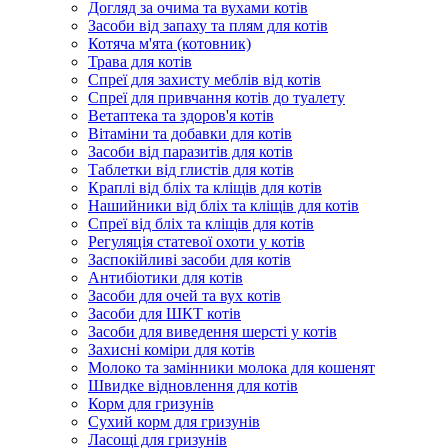
Догляд за очима та вухами котів
Засоби від запаху та плям для котів
Котяча м'ята (котовник)
Трава для котів
Спреї для захисту меблів від котів
Спреї для привчання котів до туалету
Ветаптека та здоров'я котів
Вітаміни та добавки для котів
Засоби від паразитів для котів
Таблетки від глистів для котів
Краплі від бліх та кліщів для котів
Нашийники від бліх та кліщів для котів
Спреї від бліх та кліщів для котів
Регуляція статевої охоти у котів
Заспокійливі засоби для котів
Антибіотики для котів
Засоби для очей та вух котів
Засоби для ШКТ котів
Засоби для виведення шерсті у котів
Захисні коміри для котів
Молоко та замінники молока для кошенят
Швидке відновлення для котів
Корм для гризунів
Сухий корм для гризунів
Ласощі для гризунів