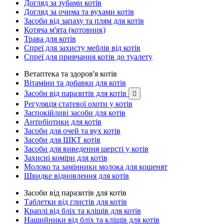
Догляд за зубами котів
Догляд за очима та вухами котів
Засоби від запаху та плям для котів
Котяча м'ята (котовник)
Трава для котів
Спреї для захисту меблів від котів
Спреї для привчання котів до туалету
Ветаптека та здоров'я котів
Вітаміни та добавки для котів
Засоби від паразитів для котів

Регуляція статевої охоти у котів
Заспокійливі засоби для котів
Антибіотики для котів
Засоби для очей та вух котів
Засоби для ШКТ котів
Засоби для виведення шерсті у котів
Захисні коміри для котів
Молоко та замінники молока для кошенят
Швидке відновлення для котів
Засоби від паразитів для котів
Таблетки від глистів для котів
Краплі від бліх та кліщів для котів
Нашийники від бліх та кліщів для котів