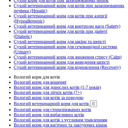
Сухий корм для котів при захворюваннях нирок
Сухий ветеринарний корм для котів при захворюваннях
печінки (Hepatic)
Сухий ветеринарний корм для котів при алергії
(Hypoallergenic)
Сухий ветеринарний корм для контролю ваги (Satiety)
Сухий ветеринарний корм для котів при діабеті
(Diabetic)
Сухий ветеринарний корм для шкіри та шерсті
Сухий ветеринарний корм для сечовивідної системи
(Urinary)
Сухий ветеринарний корм для зниження стресу (Calm)
Сухий ветеринарний корм для виведення шерсті
Сухий ветеринарний корм для відновлення (Recovery)
Вологий корм для котів
Вологий корм для кошенят
Вологий корм для дорослих котів (1-7 років)
Вологий корм для літніх котів (7+)
Вологий корм для котів за породою
Вологий ветеринарний корм для котів

Вологий корм для стерилізованих котів
Вологий корм для вибагливих котів
Вологий корм для котів з чутливим травленням
Вологий корм для вагітних та лактуючих кішок