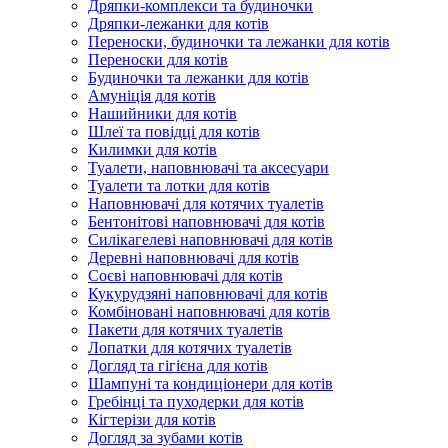
Дряпки-комплекси та будиночки
Дряпки-лежанки для котів
Переноски, будиночки та лежанки для котів
Переноски для котів
Будиночки та лежанки для котів
Амуніція для котів
Нашийники для котів
Шлеї та повідці для котів
Килимки для котів
Туалети, наповнювачі та аксесуари
Туалети та лотки для котів
Наповнювачі для котячих туалетів
Бентонітові наповнювачі для котів
Силікагелеві наповнювачі для котів
Деревні наповнювачі для котів
Соєві наповнювачі для котів
Кукурудзяні наповнювачі для котів
Комбіновані наповнювачі для котів
Пакети для котячих туалетів
Лопатки для котячих туалетів
Догляд та гігієна для котів
Шампуні та кондиціонери для котів
Гребінці та пуходерки для котів
Кігтерізи для котів
Догляд за зубами котів