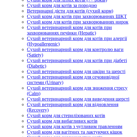
Сухий корм для котів за породою
Ветеринарні дієти для котів (сухий корм)
Сухий корм для котів при захворюваннях ШКТ
Сухий корм для котів при захворюваннях нирок
Сухий ветеринарний корм для котів при
захворюваннях печінки (Hepatic)
Сухий ветеринарний корм для котів при алергії
(Hypoallergenic)
Сухий ветеринарний корм для контролю ваги
(Satiety)
Сухий ветеринарний корм для котів при діабеті
(Diabetic)
Сухий ветеринарний корм для шкіри та шерсті
Сухий ветеринарний корм для сечовивідної
системи (Urinary)
Сухий ветеринарний корм для зниження стресу
(Calm)
Сухий ветеринарний корм для виведення шерсті
Сухий ветеринарний корм для відновлення
(Recovery)
Сухий корм для стерилізованих котів
Сухий корм для вибагливих котів
Сухий корм для котів з чутливим травленням
Сухий корм для вагітних та лактуючих кішок