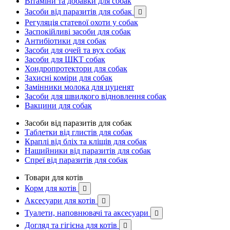
Вітаміни та добавки для собак
Засоби від паразитів для собак

Регуляція статевої охоти у собак
Заспокійливі засоби для собак
Антибіотики для собак
Засоби для очей та вух собак
Засоби для ШКТ собак
Хондропротектори для собак
Захисні коміри для собак
Замінники молока для цуценят
Засоби для швидкого відновлення собак
Вакцини для собак
Засоби від паразитів для собак
Таблетки від глистів для собак
Краплі від бліх та кліщів для собак
Нашийники від паразитів для собак
Спреї від паразитів для собак
Товари для котів
Корм для котів

Аксесуари для котів

Туалети, наповнювачі та аксесуари

Догляд та гігієна для котів
