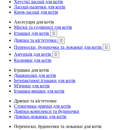
Хрусткі ласощі для котів
Ласощі-палички для котів
Крем-ласощі для котів
Аксесуари для котів
Миски та годівниці для котів
Іграшки для котів

Дряпки та кігтеточки

Переноски, будиночки та лежанки для котів

Амуніція для котів

Килимки для котів
Іграшки для котів
Дражнилки для котів
Інтерактивні іграшки для котів
М'ячики для котів
Іграшки-мишки для котів
Дряпки та кігтеточки
Стовпчики-дряпки для котів
Дряпки-комплекси та будиночки
Дряпки-лежанки для котів
Переноски, будиночки та лежанки для котів