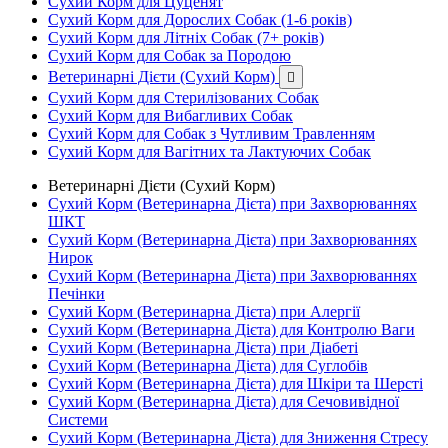
Сухий Корм для Цуценят
Сухий Корм для Дорослих Собак (1-6 років)
Сухий Корм для Літніх Собак (7+ років)
Сухий Корм для Собак за Породою
Ветеринарні Дієти (Сухий Корм)

Сухий Корм для Стерилізованих Собак
Сухий Корм для Вибагливих Собак
Сухий Корм для Собак з Чутливим Травленням
Сухий Корм для Вагітних та Лактуючих Собак
Ветеринарні Дієти (Сухий Корм)
Сухий Корм (Ветеринарна Дієта) при Захворюваннях
ШКТ
Сухий Корм (Ветеринарна Дієта) при Захворюваннях
Нирок
Сухий Корм (Ветеринарна Дієта) при Захворюваннях
Печінки
Сухий Корм (Ветеринарна Дієта) при Алергії
Сухий Корм (Ветеринарна Дієта) для Контролю Ваги
Сухий Корм (Ветеринарна Дієта) при Діабеті
Сухий Корм (Ветеринарна Дієта) для Суглобів
Сухий Корм (Ветеринарна Дієта) для Шкіри та Шерсті
Сухий Корм (Ветеринарна Дієта) для Сечовивідної
Системи
Сухий Корм (Ветеринарна Дієта) для Зниження Стресу