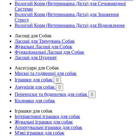
Вологий Корм (Ветеринарна Дієта) для Сечовивідної
Системи
Вологий Корм (Ветеринарна Дієта) для Зниження
Стресу
Вологий Корм (Ветеринарна Дієта) для Відновлення
Ласощі для Собак
Ласощі для Тренувань Собак
Жувальні Ласощі для Собак
Функціональні Ласощі для Собак
Ласощі для Цуценят
Аксесуари для Собак
Миски та годівниці для собак
Іграшки для собак

Амуніція для собак

Переноски та будиночки для собак

Килимки для собак
Іграшки для собак
Інтерактивні іграшки для собак
Жувальні іграшки для собак
Апортувальні іграшки для собак
М'які іграшки для собак