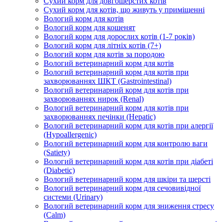
Сухий корм для довгошерстих котів
Сухий корм для котів, що живуть у приміщенні
Вологий корм для котів
Вологий корм для кошенят
Вологий корм для дорослих котів (1-7 років)
Вологий корм для літніх котів (7+)
Вологий корм для котів за породою
Вологий ветеринарний корм для котів
Вологий ветеринарний корм для котів при
захворюваннях ШКТ (Gastrointestinal)
Вологий ветеринарний корм для котів при
захворюваннях нирок (Renal)
Вологий ветеринарний корм для котів при
захворюваннях печінки (Hepatic)
Вологий ветеринарний корм для котів при алергії
(Hypoallergenic)
Вологий ветеринарний корм для контролю ваги
(Satiety)
Вологий ветеринарний корм для котів при діабеті
(Diabetic)
Вологий ветеринарний корм для шкіри та шерсті
Вологий ветеринарний корм для сечовивідної
системи (Urinary)
Вологий ветеринарний корм для зниження стресу
(Calm)