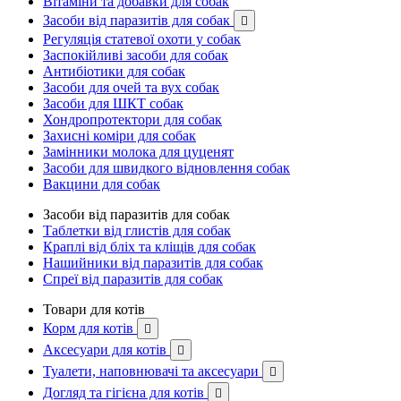
Вітаміни та добавки для собак
Засоби від паразитів для собак

Регуляція статевої охоти у собак
Заспокійливі засоби для собак
Антибіотики для собак
Засоби для очей та вух собак
Засоби для ШКТ собак
Хондропротектори для собак
Захисні коміри для собак
Замінники молока для цуценят
Засоби для швидкого відновлення собак
Вакцини для собак
Засоби від паразитів для собак
Таблетки від глистів для собак
Краплі від бліх та кліщів для собак
Нашийники від паразитів для собак
Спреї від паразитів для собак
Товари для котів
Корм для котів

Аксесуари для котів

Туалети, наповнювачі та аксесуари

Догляд та гігієна для котів
