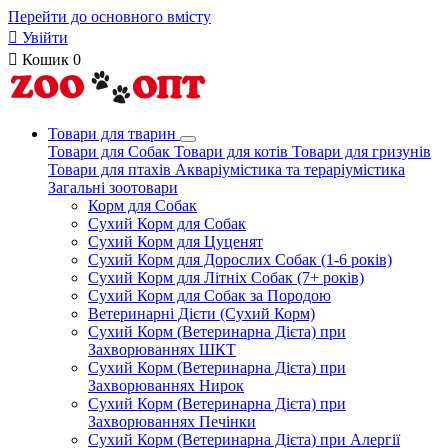
Перейти до основного вмісту

Увійти

Кошик
0
Товари для тварин
Товари для Собак
Товари для котів
Товари для гризунів
Товари для птахів
Акваріумістика та тераріумістика
Загальні зоотовари
Корм для Собак
Сухий Корм для Собак
Сухий Корм для Цуценят
Сухий Корм для Дорослих Собак (1-6 років)
Сухий Корм для Літніх Собак (7+ років)
Сухий Корм для Собак за Породою
Ветеринарні Дієти (Сухий Корм)
Сухий Корм (Ветеринарна Дієта) при
Захворюваннях ШКТ
Сухий Корм (Ветеринарна Дієта) при
Захворюваннях Нирок
Сухий Корм (Ветеринарна Дієта) при
Захворюваннях Печінки
Сухий Корм (Ветеринарна Дієта) при Алергії