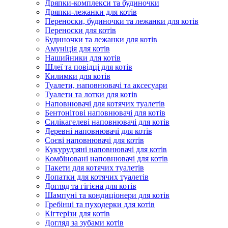
Дряпки-комплекси та будиночки
Дряпки-лежанки для котів
Переноски, будиночки та лежанки для котів
Переноски для котів
Будиночки та лежанки для котів
Амуніція для котів
Нашийники для котів
Шлеї та повідці для котів
Килимки для котів
Туалети, наповнювачі та аксесуари
Туалети та лотки для котів
Наповнювачі для котячих туалетів
Бентонітові наповнювачі для котів
Силікагелеві наповнювачі для котів
Деревні наповнювачі для котів
Соєві наповнювачі для котів
Кукурудзяні наповнювачі для котів
Комбіновані наповнювачі для котів
Пакети для котячих туалетів
Лопатки для котячих туалетів
Догляд та гігієна для котів
Шампуні та кондиціонери для котів
Гребінці та пуходерки для котів
Кігтерізи для котів
Догляд за зубами котів