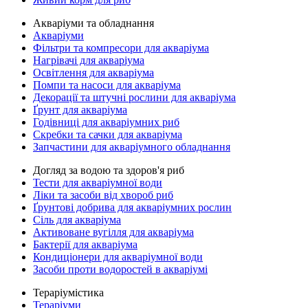
Акваріуми та обладнання
Акваріуми
Фільтри та компресори для акваріума
Нагрівачі для акваріума
Освітлення для акваріума
Помпи та насоси для акваріума
Декорації та штучні рослини для акваріума
Ґрунт для акваріума
Годівниці для акваріумних риб
Скребки та сачки для акваріума
Запчастини для акваріумного обладнання
Догляд за водою та здоров'я риб
Тести для акваріумної води
Ліки та засоби від хвороб риб
Ґрунтові добрива для акваріумних рослин
Сіль для акваріума
Активоване вугілля для акваріума
Бактерії для акваріума
Кондиціонери для акваріумної води
Засоби проти водоростей в акваріумі
Тераріумістика
Тераріуми