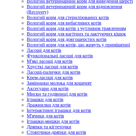
Вологий ветеринарний корм для виведення шерсті
Вологий ветеринарний корм для відновлення
(Recovery)
Вологий корм для стерилізованих котів
Вологий корм для вибагливих котів
Вологий корм для котів з чутливим травленням
Вологий корм для вагітних та лактуючих кішок
Вологий корм для довгошерстих котів
Вологий корм для котів, що живуть у приміщенні
Ласощі для котів
Функціональні ласощі для котів
М'які ласощі для котів
Хрусткі ласощі для котів
Ласощі-палички для котів
Крем-ласощі для котів
Замінники молока для кошенят
Аксесуари для котів
Миски та годівниці для котів
Іграшки для котів
Дражнилки для котів
Інтерактивні іграшки для котів
М'ячики для котів
Іграшки-мишки для котів
Дряпки та кігтеточки
Стовпчики-дряпки для котів