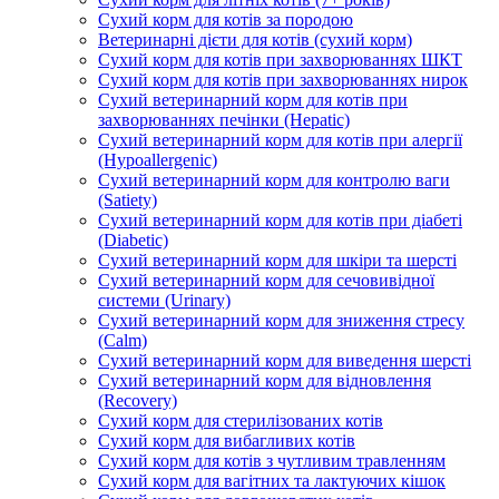
Сухий корм для котів за породою
Ветеринарні дієти для котів (сухий корм)
Сухий корм для котів при захворюваннях ШКТ
Сухий корм для котів при захворюваннях нирок
Сухий ветеринарний корм для котів при
захворюваннях печінки (Hepatic)
Сухий ветеринарний корм для котів при алергії
(Hypoallergenic)
Сухий ветеринарний корм для контролю ваги
(Satiety)
Сухий ветеринарний корм для котів при діабеті
(Diabetic)
Сухий ветеринарний корм для шкіри та шерсті
Сухий ветеринарний корм для сечовивідної
системи (Urinary)
Сухий ветеринарний корм для зниження стресу
(Calm)
Сухий ветеринарний корм для виведення шерсті
Сухий ветеринарний корм для відновлення
(Recovery)
Сухий корм для стерилізованих котів
Сухий корм для вибагливих котів
Сухий корм для котів з чутливим травленням
Сухий корм для вагітних та лактуючих кішок