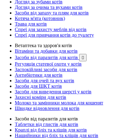
Догляд за зубами котів
Догляд за очима та вухами котів
Засоби від запаху та плям для котів
Котяча м'ята (котовник)
Трава для котів
Спреї для захисту меблів від котів
Спреї для привчання котів до туалету
Ветаптека та здоров'я котів
Вітаміни та добавки для котів
Засоби від паразитів для котів

Регуляція статевої охоти у котів
Заспокійливі засоби для котів
Антибіотики для котів
Засоби для очей та вух котів
Засоби для ШКТ котів
Засоби для виведення шерсті у котів
Захисні коміри для котів
Молоко та замінники молока для кошенят
Швидке відновлення для котів
Засоби від паразитів для котів
Таблетки від глистів для котів
Краплі від бліх та кліщів для котів
Нашийники від бліх та кліщів для котів