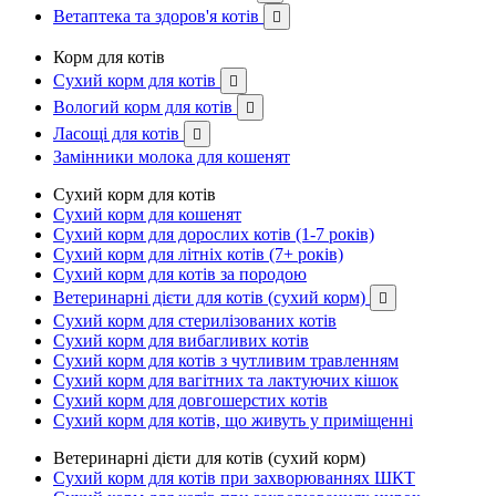
Ветаптека та здоров'я котів

Корм для котів
Сухий корм для котів

Вологий корм для котів

Ласощі для котів

Замінники молока для кошенят
Сухий корм для котів
Сухий корм для кошенят
Сухий корм для дорослих котів (1-7 років)
Сухий корм для літніх котів (7+ років)
Сухий корм для котів за породою
Ветеринарні дієти для котів (сухий корм)

Сухий корм для стерилізованих котів
Сухий корм для вибагливих котів
Сухий корм для котів з чутливим травленням
Сухий корм для вагітних та лактуючих кішок
Сухий корм для довгошерстих котів
Сухий корм для котів, що живуть у приміщенні
Ветеринарні дієти для котів (сухий корм)
Сухий корм для котів при захворюваннях ШКТ