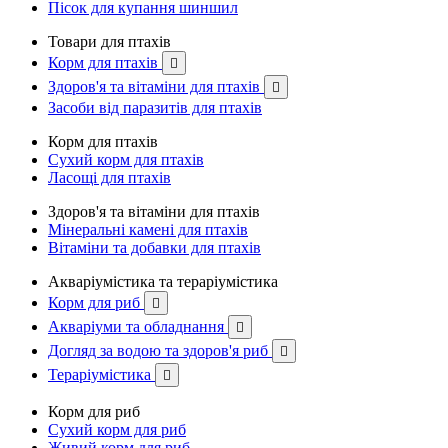
Пісок для купання шиншил
Товари для птахів
Корм для птахів

Здоров'я та вітаміни для птахів

Засоби від паразитів для птахів
Корм для птахів
Сухий корм для птахів
Ласощі для птахів
Здоров'я та вітаміни для птахів
Мінеральні камені для птахів
Вітаміни та добавки для птахів
Акваріумістика та тераріумістика
Корм для риб

Акваріуми та обладнання

Догляд за водою та здоров'я риб

Тераріумістика

Корм для риб
Сухий корм для риб
Живий корм для риб