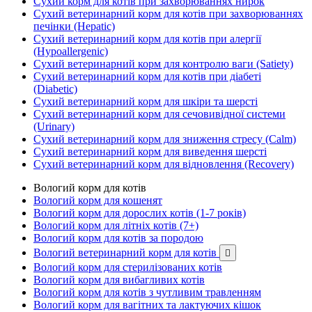
Сухий корм для котів при захворюваннях нирок
Сухий ветеринарний корм для котів при захворюваннях
печінки (Hepatic)
Сухий ветеринарний корм для котів при алергії
(Hypoallergenic)
Сухий ветеринарний корм для контролю ваги (Satiety)
Сухий ветеринарний корм для котів при діабеті
(Diabetic)
Сухий ветеринарний корм для шкіри та шерсті
Сухий ветеринарний корм для сечовивідної системи
(Urinary)
Сухий ветеринарний корм для зниження стресу (Calm)
Сухий ветеринарний корм для виведення шерсті
Сухий ветеринарний корм для відновлення (Recovery)
Вологий корм для котів
Вологий корм для кошенят
Вологий корм для дорослих котів (1-7 років)
Вологий корм для літніх котів (7+)
Вологий корм для котів за породою
Вологий ветеринарний корм для котів

Вологий корм для стерилізованих котів
Вологий корм для вибагливих котів
Вологий корм для котів з чутливим травленням
Вологий корм для вагітних та лактуючих кішок