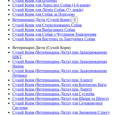
Сухий Корм для Цуценят
Сухий Корм для Дорослих Собак (1-6 років)
Сухий Корм для Літніх Собак (7+ років)
Сухий Корм для Собак за Породою
Ветеринарні Дієти (Сухий Корм)

Сухий Корм для Стерилізованих Собак
Сухий Корм для Вибагливих Собак
Сухий Корм для Собак з Чутливим Травленням
Сухий Корм для Вагітних та Лактуючих Собак
Ветеринарні Дієти (Сухий Корм)
Сухий Корм (Ветеринарна Дієта) при Захворюваннях
ШКТ
Сухий Корм (Ветеринарна Дієта) при Захворюваннях
Нирок
Сухий Корм (Ветеринарна Дієта) при Захворюваннях
Печінки
Сухий Корм (Ветеринарна Дієта) при Алергії
Сухий Корм (Ветеринарна Дієта) для Контролю Ваги
Сухий Корм (Ветеринарна Дієта) при Діабеті
Сухий Корм (Ветеринарна Дієта) для Суглобів
Сухий Корм (Ветеринарна Дієта) для Шкіри та Шерсті
Сухий Корм (Ветеринарна Дієта) для Сечовивідної
Системи
Сухий Корм (Ветеринарна Дієта) для Зниження Стресу