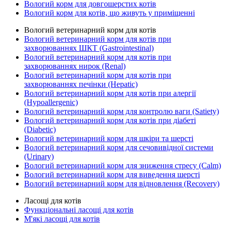
Вологий корм для довгошерстих котів
Вологий корм для котів, що живуть у приміщенні
Вологий ветеринарний корм для котів
Вологий ветеринарний корм для котів при
захворюваннях ШКТ (Gastrointestinal)
Вологий ветеринарний корм для котів при
захворюваннях нирок (Renal)
Вологий ветеринарний корм для котів при
захворюваннях печінки (Hepatic)
Вологий ветеринарний корм для котів при алергії
(Hypoallergenic)
Вологий ветеринарний корм для контролю ваги (Satiety)
Вологий ветеринарний корм для котів при діабеті
(Diabetic)
Вологий ветеринарний корм для шкіри та шерсті
Вологий ветеринарний корм для сечовивідної системи
(Urinary)
Вологий ветеринарний корм для зниження стресу (Calm)
Вологий ветеринарний корм для виведення шерсті
Вологий ветеринарний корм для відновлення (Recovery)
Ласощі для котів
Функціональні ласощі для котів
М'які ласощі для котів