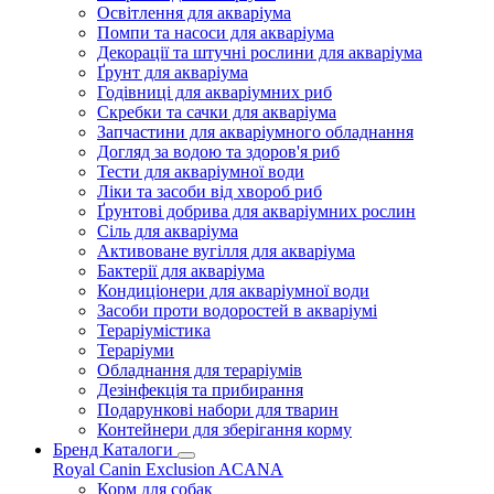
Освітлення для акваріума
Помпи та насоси для акваріума
Декорації та штучні рослини для акваріума
Ґрунт для акваріума
Годівниці для акваріумних риб
Скребки та сачки для акваріума
Запчастини для акваріумного обладнання
Догляд за водою та здоров'я риб
Тести для акваріумної води
Ліки та засоби від хвороб риб
Ґрунтові добрива для акваріумних рослин
Сіль для акваріума
Активоване вугілля для акваріума
Бактерії для акваріума
Кондиціонери для акваріумної води
Засоби проти водоростей в акваріумі
Тераріумістика
Тераріуми
Обладнання для тераріумів
Дезінфекція та прибирання
Подарункові набори для тварин
Контейнери для зберігання корму
Бренд Каталоги
Royal Canin
Exclusion
ACANA
Корм для собак