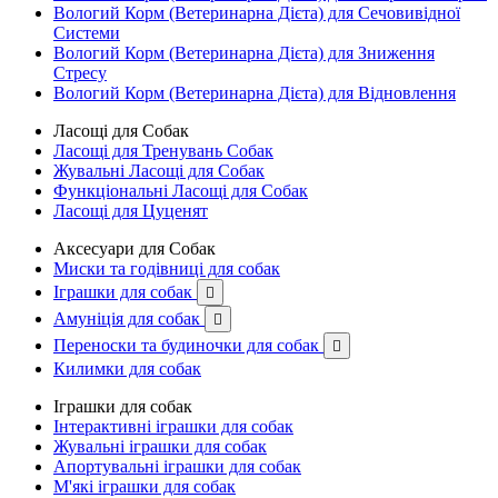
Вологий Корм (Ветеринарна Дієта) для Сечовивідної
Системи
Вологий Корм (Ветеринарна Дієта) для Зниження
Стресу
Вологий Корм (Ветеринарна Дієта) для Відновлення
Ласощі для Собак
Ласощі для Тренувань Собак
Жувальні Ласощі для Собак
Функціональні Ласощі для Собак
Ласощі для Цуценят
Аксесуари для Собак
Миски та годівниці для собак
Іграшки для собак

Амуніція для собак

Переноски та будиночки для собак

Килимки для собак
Іграшки для собак
Інтерактивні іграшки для собак
Жувальні іграшки для собак
Апортувальні іграшки для собак
М'які іграшки для собак