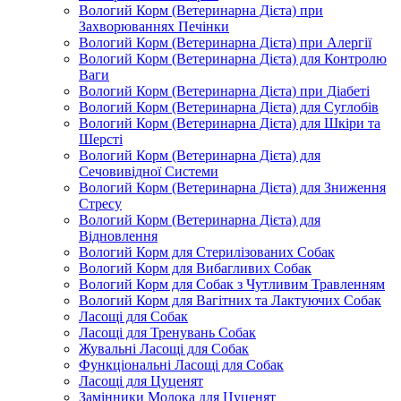
Вологий Корм (Ветеринарна Дієта) при
Захворюваннях Печінки
Вологий Корм (Ветеринарна Дієта) при Алергії
Вологий Корм (Ветеринарна Дієта) для Контролю
Ваги
Вологий Корм (Ветеринарна Дієта) при Діабеті
Вологий Корм (Ветеринарна Дієта) для Суглобів
Вологий Корм (Ветеринарна Дієта) для Шкіри та
Шерсті
Вологий Корм (Ветеринарна Дієта) для
Сечовивідної Системи
Вологий Корм (Ветеринарна Дієта) для Зниження
Стресу
Вологий Корм (Ветеринарна Дієта) для
Відновлення
Вологий Корм для Стерилізованих Собак
Вологий Корм для Вибагливих Собак
Вологий Корм для Собак з Чутливим Травленням
Вологий Корм для Вагітних та Лактуючих Собак
Ласощі для Собак
Ласощі для Тренувань Собак
Жувальні Ласощі для Собак
Функціональні Ласощі для Собак
Ласощі для Цуценят
Замінники Молока для Цуценят