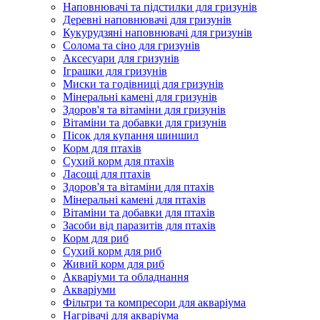
Наповнювачі та підстилки для гризунів
Деревні наповнювачі для гризунів
Кукурудзяні наповнювачі для гризунів
Солома та сіно для гризунів
Аксесуари для гризунів
Іграшки для гризунів
Миски та годівниці для гризунів
Мінеральні камені для гризунів
Здоров'я та вітаміни для гризунів
Вітаміни та добавки для гризунів
Пісок для купання шиншил
Корм для птахів
Сухий корм для птахів
Ласощі для птахів
Здоров'я та вітаміни для птахів
Мінеральні камені для птахів
Вітаміни та добавки для птахів
Засоби від паразитів для птахів
Корм для риб
Сухий корм для риб
Живий корм для риб
Акваріуми та обладнання
Акваріуми
Фільтри та компресори для акваріума
Нагрівачі для акваріума