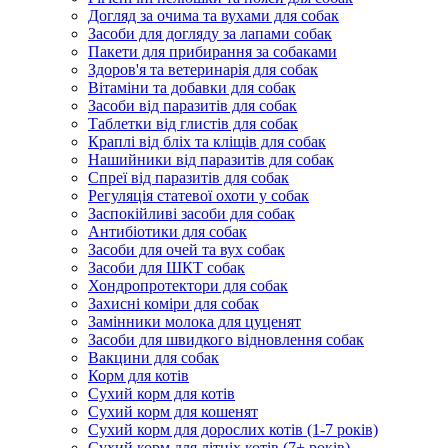
Догляд за очима та вухами для собак
Засоби для догляду за лапами собак
Пакети для прибирання за собаками
Здоров'я та ветеринарія для собак
Вітаміни та добавки для собак
Засоби від паразитів для собак
Таблетки від глистів для собак
Краплі від бліх та кліщів для собак
Нашийники від паразитів для собак
Спреї від паразитів для собак
Регуляція статевої охоти у собак
Заспокійливі засоби для собак
Антибіотики для собак
Засоби для очей та вух собак
Засоби для ШКТ собак
Хондропротектори для собак
Захисні коміри для собак
Замінники молока для цуценят
Засоби для швидкого відновлення собак
Вакцини для собак
Корм для котів
Сухий корм для котів
Сухий корм для кошенят
Сухий корм для дорослих котів (1-7 років)
Сухий корм для літніх котів (7+ років)