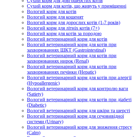
Сухий корм для довгошерстих котів
Сухий корм для котів, що живуть у приміщенні
Вологий корм для котів
Вологий корм для кошенят
Вологий корм для дорослих котів (1-7 років)
Вологий корм для літніх котів (7+)
Вологий корм для котів за породою
Вологий ветеринарний корм для котів
Вологий ветеринарний корм для котів при
захворюваннях ШКТ (Gastrointestinal)
Вологий ветеринарний корм для котів при
захворюваннях нирок (Renal)
Вологий ветеринарний корм для котів при
захворюваннях печінки (Hepatic)
Вологий ветеринарний корм для котів при алергії
(Hypoallergenic)
Вологий ветеринарний корм для контролю ваги
(Satiety)
Вологий ветеринарний корм для котів при діабеті
(Diabetic)
Вологий ветеринарний корм для шкіри та шерсті
Вологий ветеринарний корм для сечовивідної
системи (Urinary)
Вологий ветеринарний корм для зниження стресу
(Calm)