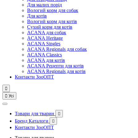
Для малих порід
Вологий корм для собак
Для котів
Вологий корм для котів
Сухий корм для котів
ACANA для собак
ACANA Heritage
ACANA Singles
ACANA Regionals для собак
ACANA Classics
ACANA для котів
ACANA Рецепти для котів
ACANA Regionals для котів
Контакти ЗооОПТ


Усі
Товари для тварин

Бренд Каталоги

Контакти ЗооОПТ
Товари для тварин