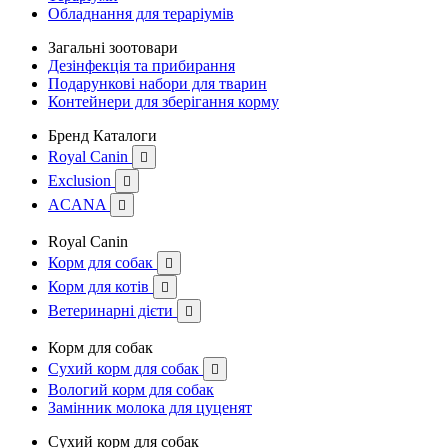
Обладнання для тераріумів
Загальні зоотовари
Дезінфекція та прибирання
Подарункові набори для тварин
Контейнери для зберігання корму
Бренд Каталоги
Royal Canin

Exclusion

ACANA

Royal Canin
Корм для собак

Корм для котів

Ветеринарні дієти

Корм для собак
Сухий корм для собак

Вологий корм для собак
Замінник молока для цуценят
Сухий корм для собак