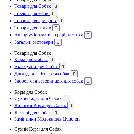
Товари для Собак

Товари для котів

Товари для гризунів

Товари для птахів

Акваріумістика та тераріумістика

Загальні зоотовари

Товари для Собак
Корм для Собак

Аксесуари для Собак

Догляд та гігієна для собак

Здоров'я та ветеринарія для собак

Корм для Собак
Сухий Корм для Собак

Вологий Корм для Собак

Ласощі для Собак

Замінники Молока для Цуценят
Сухий Корм для Собак