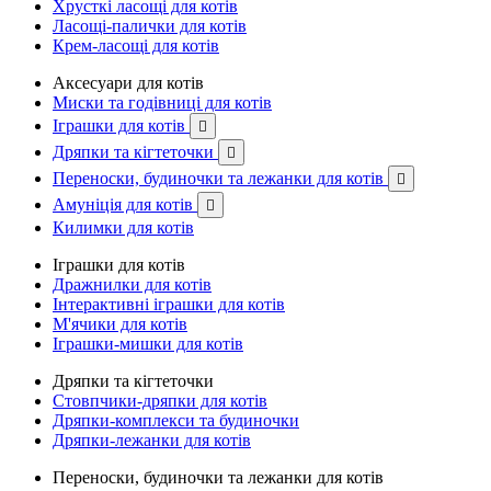
Хрусткі ласощі для котів
Ласощі-палички для котів
Крем-ласощі для котів
Аксесуари для котів
Миски та годівниці для котів
Іграшки для котів

Дряпки та кігтеточки

Переноски, будиночки та лежанки для котів

Амуніція для котів

Килимки для котів
Іграшки для котів
Дражнилки для котів
Інтерактивні іграшки для котів
М'ячики для котів
Іграшки-мишки для котів
Дряпки та кігтеточки
Стовпчики-дряпки для котів
Дряпки-комплекси та будиночки
Дряпки-лежанки для котів
Переноски, будиночки та лежанки для котів