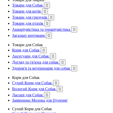
Товари для Собак

Товари для котів

Товари для гризунів

Товари для птахів

Акваріумістика та тераріумістика

Загальні зоотовари

Товари для Собак
Корм для Собак

Аксесуари для Собак

Догляд та гігієна для собак

Здоров'я та ветеринарія для собак

Корм для Собак
Сухий Корм для Собак

Вологий Корм для Собак

Ласощі для Собак

Замінники Молока для Цуценят
Сухий Корм для Собак