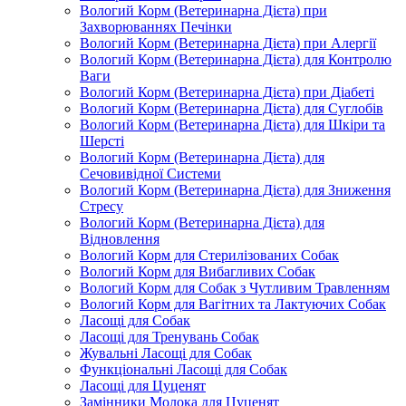
Вологий Корм (Ветеринарна Дієта) при
Захворюваннях Печінки
Вологий Корм (Ветеринарна Дієта) при Алергії
Вологий Корм (Ветеринарна Дієта) для Контролю
Ваги
Вологий Корм (Ветеринарна Дієта) при Діабеті
Вологий Корм (Ветеринарна Дієта) для Суглобів
Вологий Корм (Ветеринарна Дієта) для Шкіри та
Шерсті
Вологий Корм (Ветеринарна Дієта) для
Сечовивідної Системи
Вологий Корм (Ветеринарна Дієта) для Зниження
Стресу
Вологий Корм (Ветеринарна Дієта) для
Відновлення
Вологий Корм для Стерилізованих Собак
Вологий Корм для Вибагливих Собак
Вологий Корм для Собак з Чутливим Травленням
Вологий Корм для Вагітних та Лактуючих Собак
Ласощі для Собак
Ласощі для Тренувань Собак
Жувальні Ласощі для Собак
Функціональні Ласощі для Собак
Ласощі для Цуценят
Замінники Молока для Цуценят