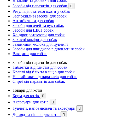
Вітаміни та добавки для собак
Засоби від паразитів для собак

Регуляція статевої охоти у собак
Заспокійливі засоби для собак
Антибіотики для собак
Засоби для очей та вух собак
Засоби для ШКТ собак
Хондропротектори для собак
Захисні коміри для собак
Замінники молока для цуценят
Засоби для швидкого відновлення собак
Вакцини для собак
Засоби від паразитів для собак
Таблетки від глистів для собак
Краплі від бліх та кліщів для собак
Нашийники від паразитів для собак
Спреї від паразитів для собак
Товари для котів
Корм для котів

Аксесуари для котів

Туалети, наповнювачі та аксесуари

Догляд та гігієна для котів
