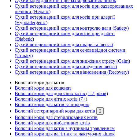
Сухий корм для котів при захворюваннях нирок
Сухий ветеринарний корм для котів при захворюваннях
печінки (Hepatic)
Сухий ветеринарний корм для котів при алергії
(Hypoallergenic)
Сухий ветеринарний корм для контролю ваги (Satiety)
Сухий ветеринарний корм для котів при діабеті
(Diabetic)
Сухий ветеринарний корм для шкіри та шерсті
Сухий ветеринарний корм для сечовивідної системи
(Urinary)
Сухий ветеринарний корм для зниження стресу (Calm)
Сухий ветеринарний корм для виведення шерсті
Сухий ветеринарний корм для відновлення (Recovery)
Вологий корм для котів
Вологий корм для кошенят
Вологий корм для дорослих котів (1-7 років)
Вологий корм для літніх котів (7+)
Вологий корм для котів за породою
Вологий ветеринарний корм для котів

Вологий корм для стерилізованих котів
Вологий корм для вибагливих котів
Вологий корм для котів з чутливим травленням
Вологий корм для вагітних та лактуючих кішок