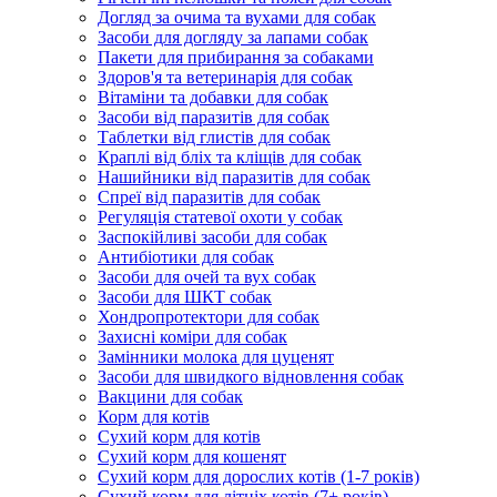
Догляд за очима та вухами для собак
Засоби для догляду за лапами собак
Пакети для прибирання за собаками
Здоров'я та ветеринарія для собак
Вітаміни та добавки для собак
Засоби від паразитів для собак
Таблетки від глистів для собак
Краплі від бліх та кліщів для собак
Нашийники від паразитів для собак
Спреї від паразитів для собак
Регуляція статевої охоти у собак
Заспокійливі засоби для собак
Антибіотики для собак
Засоби для очей та вух собак
Засоби для ШКТ собак
Хондропротектори для собак
Захисні коміри для собак
Замінники молока для цуценят
Засоби для швидкого відновлення собак
Вакцини для собак
Корм для котів
Сухий корм для котів
Сухий корм для кошенят
Сухий корм для дорослих котів (1-7 років)
Сухий корм для літніх котів (7+ років)