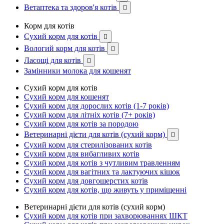
Ветаптека та здоров'я котів

Корм для котів
Сухий корм для котів

Вологий корм для котів

Ласощі для котів

Замінники молока для кошенят
Сухий корм для котів
Сухий корм для кошенят
Сухий корм для дорослих котів (1-7 років)
Сухий корм для літніх котів (7+ років)
Сухий корм для котів за породою
Ветеринарні дієти для котів (сухий корм)

Сухий корм для стерилізованих котів
Сухий корм для вибагливих котів
Сухий корм для котів з чутливим травленням
Сухий корм для вагітних та лактуючих кішок
Сухий корм для довгошерстих котів
Сухий корм для котів, що живуть у приміщенні
Ветеринарні дієти для котів (сухий корм)
Сухий корм для котів при захворюваннях ШКТ