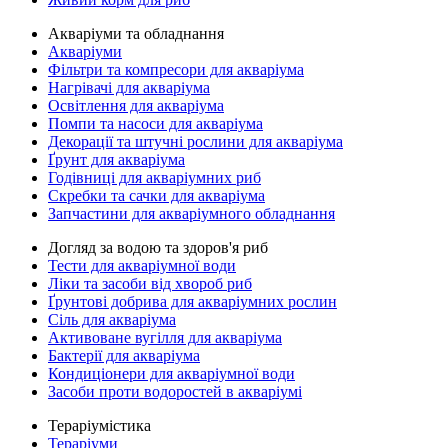
Акваріуми та обладнання
Акваріуми
Фільтри та компресори для акваріума
Нагрівачі для акваріума
Освітлення для акваріума
Помпи та насоси для акваріума
Декорації та штучні рослини для акваріума
Ґрунт для акваріума
Годівниці для акваріумних риб
Скребки та сачки для акваріума
Запчастини для акваріумного обладнання
Догляд за водою та здоров'я риб
Тести для акваріумної води
Ліки та засоби від хвороб риб
Ґрунтові добрива для акваріумних рослин
Сіль для акваріума
Активоване вугілля для акваріума
Бактерії для акваріума
Кондиціонери для акваріумної води
Засоби проти водоростей в акваріумі
Тераріумістика
Тераріуми