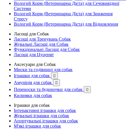
Вологий Корм (Ветеринарна Дієта) для Сечовивідної
Системи
Вологий Корм (Ветеринарна Дієта) для Зниження
Стресу
Вологий Корм (Ветеринарна Дієта) для Відновлення
Ласощі для Собак
Ласощі для Тренувань Собак
Жувальні Ласощі для Собак
Функціональні Ласощі для Собак
Ласощі для Цуценят
Аксесуари для Собак
Миски та годівниці для собак
Іграшки для собак

Амуніція для собак

Переноски та будиночки для собак

Килимки для собак
Іграшки для собак
Інтерактивні іграшки для собак
Жувальні іграшки для собак
Апортувальні іграшки для собак
М'які іграшки для собак