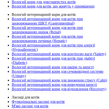
Вологий корм для довгошерстих котів
Вологий корм для котів, що живуть у приміщенні
Вологий ветеринарний корм для котів
Вологий ветеринарний корм для котів при
захворюваннях ШКТ (Gastrointestinal)
Вологий ветеринарний корм для котів при
захворюваннях нирок (Renal)
Вологий ветеринарний корм для котів при
захворюваннях печінки (Hepatic)
Вологий ветеринарний корм для котів при алергії
(Hypoallergenic)
Вологий ветеринарний корм для контролю ваги (Satiety)
Вологий ветеринарний корм для котів при діабеті
(Diabetic)
Вологий ветеринарний корм для шкіри та шерсті
Вологий ветеринарний корм для сечовивідної системи
(Urinary)
Вологий ветеринарний корм для зниження стресу (Calm)
Вологий ветеринарний корм для виведення шерсті
Вологий ветеринарний корм для відновлення (Recovery)
Ласощі для котів
Функціональні ласощі для котів
М'які ласощі для котів