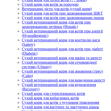
Сухий корм для котів за породою
Ветеринарні дієти для котів (сухий корм)
Сухий корм для котів при захворюваннях ШКТ
Сухий корм для котів при захворюваннях нирок
Сухий ветеринарний корм для котів при
захворюваннях печінки (Hepatic)
Сухий ветеринарний корм для котів при алергії
(Hypoallergenic)
Сухий ветеринарний корм для контролю ваги
(Satiety)
Сухий ветеринарний корм для котів при діабеті
(Diabetic)
Сухий ветеринарний корм для шкіри та шерсті
Сухий ветеринарний корм для сечовивідної
системи (Urinary)
Сухий ветеринарний корм для зниження стресу
(Calm)
Сухий ветеринарний корм для виведення шерсті
Сухий ветеринарний корм для відновлення
(Recovery)
Сухий корм для стерилізованих котів
Сухий корм для вибагливих котів
Сухий корм для котів з чутливим травленням
Сухий корм для вагітних та лактуючих кішок