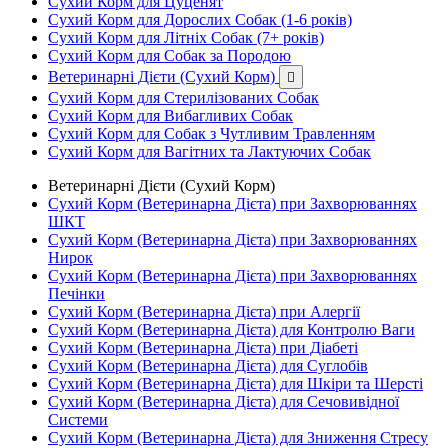
Сухий Корм для Цуценят
Сухий Корм для Дорослих Собак (1-6 років)
Сухий Корм для Літніх Собак (7+ років)
Сухий Корм для Собак за Породою
Ветеринарні Дієти (Сухий Корм)

Сухий Корм для Стерилізованих Собак
Сухий Корм для Вибагливих Собак
Сухий Корм для Собак з Чутливим Травленням
Сухий Корм для Вагітних та Лактуючих Собак
Ветеринарні Дієти (Сухий Корм)
Сухий Корм (Ветеринарна Дієта) при Захворюваннях
ШКТ
Сухий Корм (Ветеринарна Дієта) при Захворюваннях
Нирок
Сухий Корм (Ветеринарна Дієта) при Захворюваннях
Печінки
Сухий Корм (Ветеринарна Дієта) при Алергії
Сухий Корм (Ветеринарна Дієта) для Контролю Ваги
Сухий Корм (Ветеринарна Дієта) при Діабеті
Сухий Корм (Ветеринарна Дієта) для Суглобів
Сухий Корм (Ветеринарна Дієта) для Шкіри та Шерсті
Сухий Корм (Ветеринарна Дієта) для Сечовивідної
Системи
Сухий Корм (Ветеринарна Дієта) для Зниження Стресу