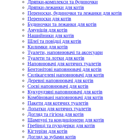
Дряпки-комплекси та будиночки
Дряпки-лежанки для котів
Переноски, будиночки та лежанки для котів
Переноски для котів
Будиночки та лежанки для котів
Амуніція для котів
Нашийники для котів
Шлеї та повідці для котів
Килимки для котів
Туалети, наповнювачі та аксесуари
Туалети та лотки для котів
Наповнювачі для котячих туалетів
Бентонітові наповнювачі для котів
Силікагелеві наповнювачі для котів
Деревні наповнювачі для котів
Соєві наповнювачі для котів
Кукурудзяні наповнювачі для котів
Комбіновані наповнювачі для котів
Пакети для котячих туалетів
Лопатки для котячих туалетів
Догляд та гігієна для котів
Шампуні та кондиціонери для котів
Гребінці та пуходерки для котів
Кігтерізи для котів
Догляд за зубами котів