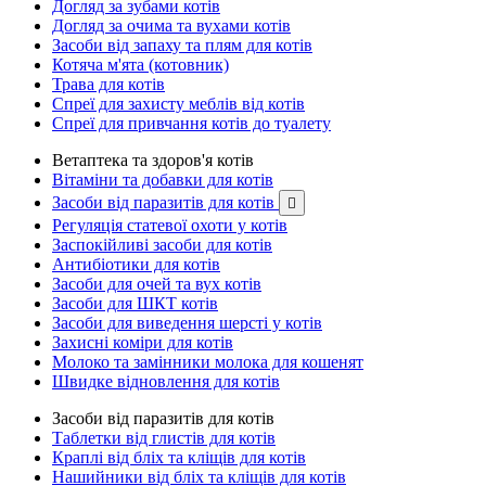
Догляд за зубами котів
Догляд за очима та вухами котів
Засоби від запаху та плям для котів
Котяча м'ята (котовник)
Трава для котів
Спреї для захисту меблів від котів
Спреї для привчання котів до туалету
Ветаптека та здоров'я котів
Вітаміни та добавки для котів
Засоби від паразитів для котів

Регуляція статевої охоти у котів
Заспокійливі засоби для котів
Антибіотики для котів
Засоби для очей та вух котів
Засоби для ШКТ котів
Засоби для виведення шерсті у котів
Захисні коміри для котів
Молоко та замінники молока для кошенят
Швидке відновлення для котів
Засоби від паразитів для котів
Таблетки від глистів для котів
Краплі від бліх та кліщів для котів
Нашийники від бліх та кліщів для котів