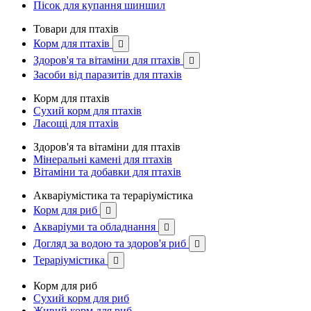
Пісок для купання шиншил
Товари для птахів
Корм для птахів

Здоров'я та вітаміни для птахів

Засоби від паразитів для птахів
Корм для птахів
Сухий корм для птахів
Ласощі для птахів
Здоров'я та вітаміни для птахів
Мінеральні камені для птахів
Вітаміни та добавки для птахів
Акваріумістика та тераріумістика
Корм для риб

Акваріуми та обладнання

Догляд за водою та здоров'я риб

Тераріумістика

Корм для риб
Сухий корм для риб
Живий корм для риб