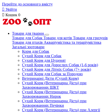
Перейти до основного вмісту

Увійти

Кошик
0
Товари для тварин
Товари для Собак
Товари для котів
Товари для гризунів
Товари для птахів
Акваріумістика та тераріумістика
Загальні зоотовари
Корм для Собак
Сухий Корм для Собак
Сухий Корм для Цуценят
Сухий Корм для Дорослих Собак (1-6 років)
Сухий Корм для Літніх Собак (7+ років)
Сухий Корм для Собак за Породою
Ветеринарні Дієти (Сухий Корм)
Сухий Корм (Ветеринарна Дієта) при
Захворюваннях ШКТ
Сухий Корм (Ветеринарна Дієта) при
Захворюваннях Нирок
Сухий Корм (Ветеринарна Дієта) при
Захворюваннях Печінки
Сухий Корм (Ветеринарна Дієта) при Алергії