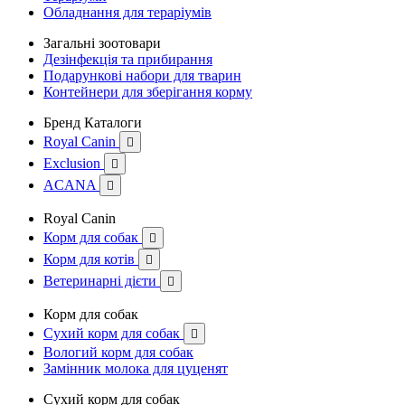
Обладнання для тераріумів
Загальні зоотовари
Дезінфекція та прибирання
Подарункові набори для тварин
Контейнери для зберігання корму
Бренд Каталоги
Royal Canin

Exclusion

ACANA

Royal Canin
Корм для собак

Корм для котів

Ветеринарні дієти

Корм для собак
Сухий корм для собак

Вологий корм для собак
Замінник молока для цуценят
Сухий корм для собак