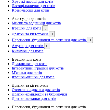
Хрусткі ласощі для котів
Ласощі-палички для котів
Крем-ласощі для котів
Аксесуари для котів
Миски та годівниці для котів
Іграшки для котів

Дряпки та кігтеточки

Переноски, будиночки та лежанки для котів

Амуніція для котів

Килимки для котів
Іграшки для котів
Дражнилки для котів
Інтерактивні іграшки для котів
М'ячики для котів
Іграшки-мишки для котів
Дряпки та кігтеточки
Стовпчики-дряпки для котів
Дряпки-комплекси та будиночки
Дряпки-лежанки для котів
Переноски, будиночки та лежанки для котів