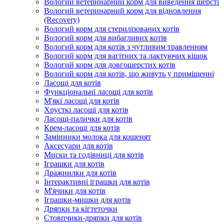
Вологий ветеринарний корм для виведення шерсті
Вологий ветеринарний корм для відновлення
(Recovery)
Вологий корм для стерилізованих котів
Вологий корм для вибагливих котів
Вологий корм для котів з чутливим травленням
Вологий корм для вагітних та лактуючих кішок
Вологий корм для довгошерстих котів
Вологий корм для котів, що живуть у приміщенні
Ласощі для котів
Функціональні ласощі для котів
М'які ласощі для котів
Хрусткі ласощі для котів
Ласощі-палички для котів
Крем-ласощі для котів
Замінники молока для кошенят
Аксесуари для котів
Миски та годівниці для котів
Іграшки для котів
Дражнилки для котів
Інтерактивні іграшки для котів
М'ячики для котів
Іграшки-мишки для котів
Дряпки та кігтеточки
Стовпчики-дряпки для котів