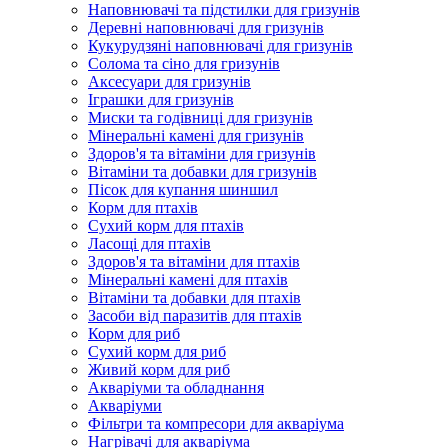
Наповнювачі та підстилки для гризунів
Деревні наповнювачі для гризунів
Кукурудзяні наповнювачі для гризунів
Солома та сіно для гризунів
Аксесуари для гризунів
Іграшки для гризунів
Миски та годівниці для гризунів
Мінеральні камені для гризунів
Здоров'я та вітаміни для гризунів
Вітаміни та добавки для гризунів
Пісок для купання шиншил
Корм для птахів
Сухий корм для птахів
Ласощі для птахів
Здоров'я та вітаміни для птахів
Мінеральні камені для птахів
Вітаміни та добавки для птахів
Засоби від паразитів для птахів
Корм для риб
Сухий корм для риб
Живий корм для риб
Акваріуми та обладнання
Акваріуми
Фільтри та компресори для акваріума
Нагрівачі для акваріума