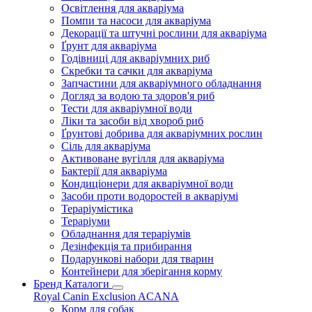
Освітлення для акваріума
Помпи та насоси для акваріума
Декорації та штучні рослини для акваріума
Ґрунт для акваріума
Годівниці для акваріумних риб
Скребки та сачки для акваріума
Запчастини для акваріумного обладнання
Догляд за водою та здоров'я риб
Тести для акваріумної води
Ліки та засоби від хвороб риб
Ґрунтові добрива для акваріумних рослин
Сіль для акваріума
Активоване вугілля для акваріума
Бактерії для акваріума
Кондиціонери для акваріумної води
Засоби проти водоростей в акваріумі
Тераріумістика
Тераріуми
Обладнання для тераріумів
Дезінфекція та прибирання
Подарункові набори для тварин
Контейнери для зберігання корму
Бренд Каталоги
Royal Canin
Exclusion
ACANA
Корм для собак