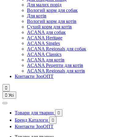
Для малих порід
Вологий корм для собак
Для котів
Вологий корм для котів
Сухий корм для котів
ACANA для собак
ACANA Heritage
ACANA Singles
ACANA Regionals для собак
ACANA Classics
ACANA для котів
ACANA Рецепти для котів
ACANA Regionals для котів
Контакти ЗооОПТ


Усі
Товари для тварин

Бренд Каталоги

Контакти ЗооОПТ
Товари для тварин