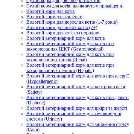
Сухий корм для довгошерстих котів
Сухий корм для котів, що живуть у приміщенні
Вологий корм для котів
Вологий корм для кошенят
Вологий корм для дорослих котів (1-7 років)
Вологий корм для літніх котів (7+)
Вологий корм для котів за породою
Вологий ветеринарний корм для котів
Вологий ветеринарний корм для котів при
захворюваннях ШКТ (Gastrointestinal)
Вологий ветеринарний корм для котів при
захворюваннях нирок (Renal)
Вологий ветеринарний корм для котів при
захворюваннях печінки (Hepatic)
Вологий ветеринарний корм для котів при алергії
(Hypoallergenic)
Вологий ветеринарний корм для контролю ваги
(Satiety)
Вологий ветеринарний корм для котів при діабеті
(Diabetic)
Вологий ветеринарний корм для шкіри та шерсті
Вологий ветеринарний корм для сечовивідної
системи (Urinary)
Вологий ветеринарний корм для зниження стресу
(Calm)