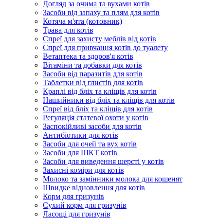
Догляд за очима та вухами котів
Засоби від запаху та плям для котів
Котяча м'ята (котовник)
Трава для котів
Спреї для захисту меблів від котів
Спреї для привчання котів до туалету
Ветаптека та здоров'я котів
Вітаміни та добавки для котів
Засоби від паразитів для котів
Таблетки від глистів для котів
Краплі від бліх та кліщів для котів
Нашийники від бліх та кліщів для котів
Спреї від бліх та кліщів для котів
Регуляція статевої охоти у котів
Заспокійливі засоби для котів
Антибіотики для котів
Засоби для очей та вух котів
Засоби для ШКТ котів
Засоби для виведення шерсті у котів
Захисні коміри для котів
Молоко та замінники молока для кошенят
Швидке відновлення для котів
Корм для гризунів
Сухий корм для гризунів
Ласощі для гризунів