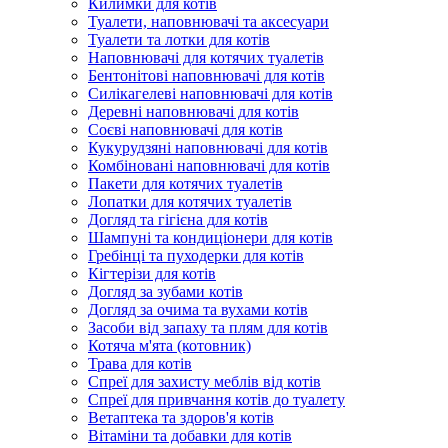
Килимки для котів
Туалети, наповнювачі та аксесуари
Туалети та лотки для котів
Наповнювачі для котячих туалетів
Бентонітові наповнювачі для котів
Силікагелеві наповнювачі для котів
Деревні наповнювачі для котів
Соєві наповнювачі для котів
Кукурудзяні наповнювачі для котів
Комбіновані наповнювачі для котів
Пакети для котячих туалетів
Лопатки для котячих туалетів
Догляд та гігієна для котів
Шампуні та кондиціонери для котів
Гребінці та пуходерки для котів
Кігтерізи для котів
Догляд за зубами котів
Догляд за очима та вухами котів
Засоби від запаху та плям для котів
Котяча м'ята (котовник)
Трава для котів
Спреї для захисту меблів від котів
Спреї для привчання котів до туалету
Ветаптека та здоров'я котів
Вітаміни та добавки для котів