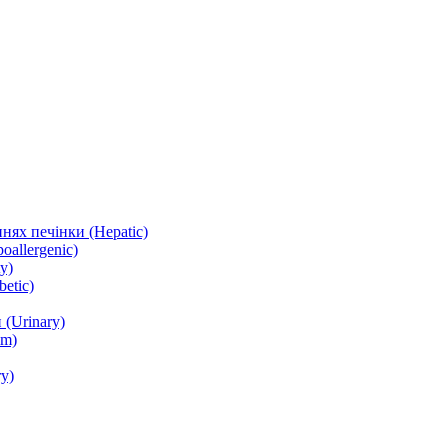
нях печінки (Hepatic)
oallergenic)
y)
etic)
(Urinary)
lm)
y)