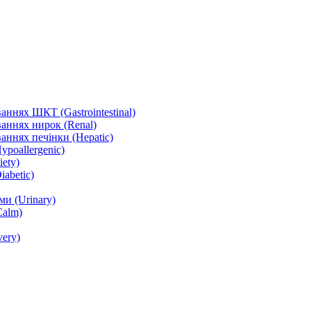
ннях ШКТ (Gastrointestinal)
аннях нирок (Renal)
аннях печінки (Hepatic)
ypoallergenic)
ety)
abetic)
и (Urinary)
Calm)
ery)