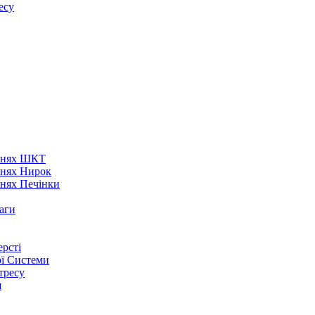
есу
аннях ШКТ
ннях Нирок
ннях Печінки
аги
рсті
ої Системи
тресу
я