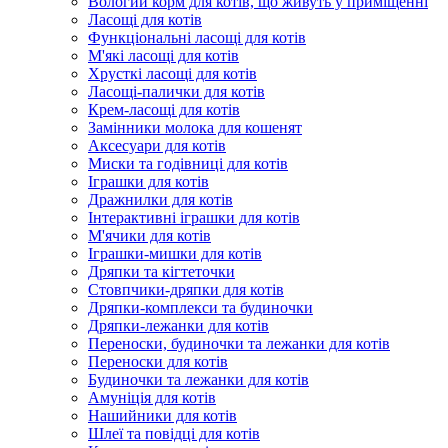
Вологий корм для котів, що живуть у приміщенні
Ласощі для котів
Функціональні ласощі для котів
М'які ласощі для котів
Хрусткі ласощі для котів
Ласощі-палички для котів
Крем-ласощі для котів
Замінники молока для кошенят
Аксесуари для котів
Миски та годівниці для котів
Іграшки для котів
Дражнилки для котів
Інтерактивні іграшки для котів
М'ячики для котів
Іграшки-мишки для котів
Дряпки та кігтеточки
Стовпчики-дряпки для котів
Дряпки-комплекси та будиночки
Дряпки-лежанки для котів
Переноски, будиночки та лежанки для котів
Переноски для котів
Будиночки та лежанки для котів
Амуніція для котів
Нашийники для котів
Шлеї та повідці для котів