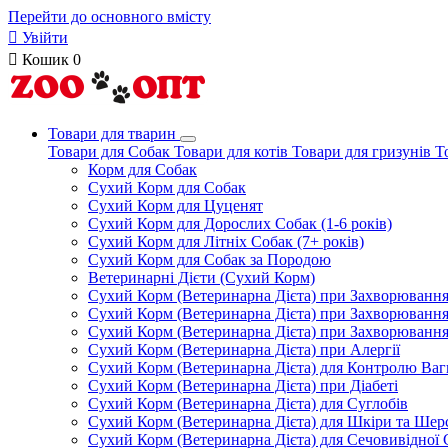
Перейти до основного вмісту

Увійти

Кошик
0
Товари для тварин
Товари для Собак
Товари для котів
Товари для гризунів
Т
Корм для Собак
Сухий Корм для Собак
Сухий Корм для Цуценят
Сухий Корм для Дорослих Собак (1-6 років)
Сухий Корм для Літніх Собак (7+ років)
Сухий Корм для Собак за Породою
Ветеринарні Дієти (Сухий Корм)
Сухий Корм (Ветеринарна Дієта) при Захворюван
Сухий Корм (Ветеринарна Дієта) при Захворюванн
Сухий Корм (Ветеринарна Дієта) при Захворюванн
Сухий Корм (Ветеринарна Дієта) при Алергії
Сухий Корм (Ветеринарна Дієта) для Контролю Ваг
Сухий Корм (Ветеринарна Дієта) при Діабеті
Сухий Корм (Ветеринарна Дієта) для Суглобів
Сухий Корм (Ветеринарна Дієта) для Шкіри та Шерс
Сухий Корм (Ветеринарна Дієта) для Сечовивідної