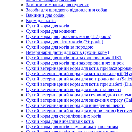
Замінники молока для цуценят
Засоби для швидкого відновлення собак
Вакцини для собак
Корм для котів
Сухий корм для котів
Сухий корм для кошенят
Сухий корм для дорослих котів (1-7 років)
Сухий корм для літніх котів (7+ років)
Сухий корм для котів за породою
Ветеринарні дієти для котів (сухий корм)
Сухий корм для котів при захворюваннях ШКТ
Сухий корм для котів при захворюваннях нирок
Сухий ветеринарний корм для котів при захворюван
Сухий ветеринарний корм для котів при алергії (Hyp
Сухий ветеринарний корм для контролю ваги (Satiet
Сухий ветеринарний корм для котів при діабеті (Diab
Сухий ветеринарний корм для шкіри та шерсті
Сухий ветеринарний корм для сечовивідної системи 
Сухий ветеринарний корм для зниження стресу (Ca
Сухий ветеринарний корм для виведення шерсті
Сухий ветеринарний корм для відновлення (Recover
Сухий корм для стерилізованих котів
Сухий корм для вибагливих котів
Сухий корм для котів з чутливим травленням
Сухий корм для вагітних та лактуючих кішок