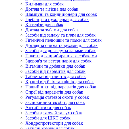
Килимки для собак
Догляд та гігієна для собак
Шампуні та кондиціонери для собак
Гребінці та пуходерки для собак
Кігтерізи для собак
Догляд за зубами для собак
Засоби від запаху та плям для собак
Гігієнічні пелюшки та пояси для собак
Догляд за очима та вухами для собак
Засоби для догляду за лапами собак
Пакети для прибирання за собаками
Здоров'я та ветеринарія для собак
Вітаміни та добавки для собак
Засоби від паразитів для собак
Таблетки від глистів для собак
Краплі від бліх та кліщів для собак
Нашийники від паразитів для собак
Спреї від паразитів для собак
Регуляція статевої охоти у собак
Заспокійливі засоби для собак
Антибіотики для собак
Засоби для очей та вух собак
Засоби для ШКТ собак
Хондропротектори для собак
Захисні коміри для собак