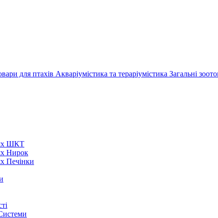
овари для птахів
Акваріумістика та тераріумістика
Загальні зоот
нях ШКТ
ях Нирок
ях Печінки
и
ті
 Системи