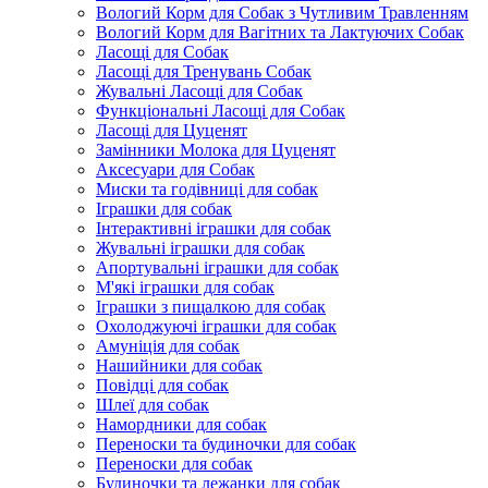
Вологий Корм для Собак з Чутливим Травленням
Вологий Корм для Вагітних та Лактуючих Собак
Ласощі для Собак
Ласощі для Тренувань Собак
Жувальні Ласощі для Собак
Функціональні Ласощі для Собак
Ласощі для Цуценят
Замінники Молока для Цуценят
Аксесуари для Собак
Миски та годівниці для собак
Іграшки для собак
Інтерактивні іграшки для собак
Жувальні іграшки для собак
Апортувальні іграшки для собак
М'які іграшки для собак
Іграшки з пищалкою для собак
Охолоджуючі іграшки для собак
Амуніція для собак
Нашийники для собак
Повідці для собак
Шлеї для собак
Намордники для собак
Переноски та будиночки для собак
Переноски для собак
Будиночки та лежанки для собак