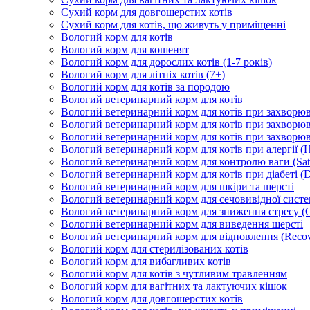
Сухий корм для довгошерстих котів
Сухий корм для котів, що живуть у приміщенні
Вологий корм для котів
Вологий корм для кошенят
Вологий корм для дорослих котів (1-7 років)
Вологий корм для літніх котів (7+)
Вологий корм для котів за породою
Вологий ветеринарний корм для котів
Вологий ветеринарний корм для котів при захворюва
Вологий ветеринарний корм для котів при захворюв
Вологий ветеринарний корм для котів при захворюв
Вологий ветеринарний корм для котів при алергії (H
Вологий ветеринарний корм для контролю ваги (Sati
Вологий ветеринарний корм для котів при діабеті (Di
Вологий ветеринарний корм для шкіри та шерсті
Вологий ветеринарний корм для сечовивідної систем
Вологий ветеринарний корм для зниження стресу (
Вологий ветеринарний корм для виведення шерсті
Вологий ветеринарний корм для відновлення (Recov
Вологий корм для стерилізованих котів
Вологий корм для вибагливих котів
Вологий корм для котів з чутливим травленням
Вологий корм для вагітних та лактуючих кішок
Вологий корм для довгошерстих котів