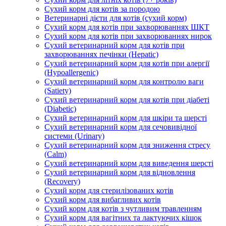
Сухий корм для котів за породою
Ветеринарні дієти для котів (сухий корм)
Сухий корм для котів при захворюваннях ШКТ
Сухий корм для котів при захворюваннях нирок
Сухий ветеринарний корм для котів при
захворюваннях печінки (Hepatic)
Сухий ветеринарний корм для котів при алергії
(Hypoallergenic)
Сухий ветеринарний корм для контролю ваги
(Satiety)
Сухий ветеринарний корм для котів при діабеті
(Diabetic)
Сухий ветеринарний корм для шкіри та шерсті
Сухий ветеринарний корм для сечовивідної
системи (Urinary)
Сухий ветеринарний корм для зниження стресу
(Calm)
Сухий ветеринарний корм для виведення шерсті
Сухий ветеринарний корм для відновлення
(Recovery)
Сухий корм для стерилізованих котів
Сухий корм для вибагливих котів
Сухий корм для котів з чутливим травленням
Сухий корм для вагітних та лактуючих кішок