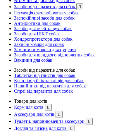
Вітаміни та добавки для собак
Засоби від паразитів для собак

Регуляція статевої охоти у собак
Заспокійливі засоби для собак
Антибіотики для собак
Засоби для очей та вух собак
Засоби для ШКТ собак
Хондропротектори для собак
Захисні коміри для собак
Замінники молока для цуценят
Засоби для швидкого відновлення собак
Вакцини для собак
Засоби від паразитів для собак
Таблетки від глистів для собак
Краплі від бліх та кліщів для собак
Нашийники від паразитів для собак
Спреї від паразитів для собак
Товари для котів
Корм для котів

Аксесуари для котів

Туалети, наповнювачі та аксесуари

Догляд та гігієна для котів
