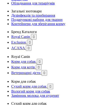
Обладнання для тераріумів
Загальні зоотовари
Дезінфекція та прибирання
Подарункові набори для тварин
Контейнери для зберігання корму
Бренд Каталоги
Royal Canin

Exclusion

ACANA

Royal Canin
Корм для собак

Корм для котів

Ветеринарні дієти

Корм для собак
Сухий корм для собак

Вологий корм для собак
Замінник молока для цуценят
Сухий корм для собак