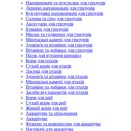
Наповнювачі та підстилки для гризунів
Деревні наповнювачі для гризунів
Кукурудзяні наповнювачі для гризунів
Солома та сіно для гризунів
Аксесуари для гризунів
Іграшки для гризунів
Миски та годівниці для гризунів
Мінеральні камені для гризунів
Здоров'я та вітаміни для гризунів
Вітаміни та добавки для гризунів
Пісок для купання шиншил
Корм для птахів
Сухий корм для птахів
Ласощі для птахів
Здоров'я та вітаміни для птахів
Мінеральні камені для птахів
Вітаміни та добавки для птахів
Засоби від паразитів для птахів
Корм для риб
Сухий корм для риб
Живий корм для риб
Акваріуми та обладнання
Акваріуми
Фільтри та компресори для акваріума
Нагрівачі для акваріума