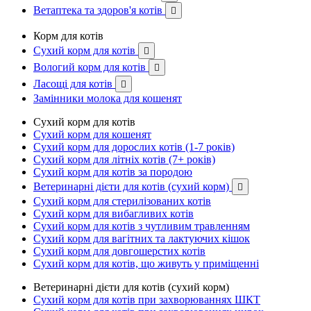
Ветаптека та здоров'я котів

Корм для котів
Сухий корм для котів

Вологий корм для котів

Ласощі для котів

Замінники молока для кошенят
Сухий корм для котів
Сухий корм для кошенят
Сухий корм для дорослих котів (1-7 років)
Сухий корм для літніх котів (7+ років)
Сухий корм для котів за породою
Ветеринарні дієти для котів (сухий корм)

Сухий корм для стерилізованих котів
Сухий корм для вибагливих котів
Сухий корм для котів з чутливим травленням
Сухий корм для вагітних та лактуючих кішок
Сухий корм для довгошерстих котів
Сухий корм для котів, що живуть у приміщенні
Ветеринарні дієти для котів (сухий корм)
Сухий корм для котів при захворюваннях ШКТ