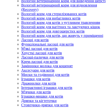
Вологий ветеринарний корм для виведення шерсті
Вологий ветеринарний корм для відновлення
(Recovery)
Вологий корм для стерилізованих котів
Вологий корм для вибагливих котів
Вологий корм для котів з чутливим травленням
Вологий корм для вагітних та лактуючих кішок
Вологий корм для довгошерстих котів
Вологий корм для котів, що живуть у приміщенні
Ласощі для котів
Функціональні ласощі для котів
М'які ласощі для котів
Хрусткі ласощі для котів
Ласощі-палички для котів
Крем-ласощі для котів
Замінники молока для кошенят
Аксесуари для котів
Миски та годівниці для котів
Іграшки для котів
Дражнилки для котів
Інтерактивні іграшки для котів
М'ячики для котів
Іграшки-мишки для котів
Дряпки та кігтеточки
Стовпчики-дряпки для котів