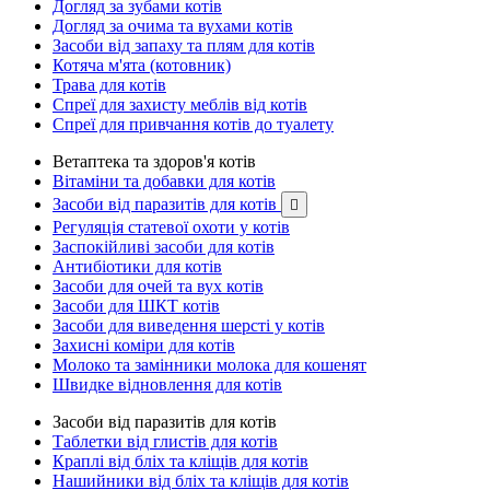
Догляд за зубами котів
Догляд за очима та вухами котів
Засоби від запаху та плям для котів
Котяча м'ята (котовник)
Трава для котів
Спреї для захисту меблів від котів
Спреї для привчання котів до туалету
Ветаптека та здоров'я котів
Вітаміни та добавки для котів
Засоби від паразитів для котів

Регуляція статевої охоти у котів
Заспокійливі засоби для котів
Антибіотики для котів
Засоби для очей та вух котів
Засоби для ШКТ котів
Засоби для виведення шерсті у котів
Захисні коміри для котів
Молоко та замінники молока для кошенят
Швидке відновлення для котів
Засоби від паразитів для котів
Таблетки від глистів для котів
Краплі від бліх та кліщів для котів
Нашийники від бліх та кліщів для котів