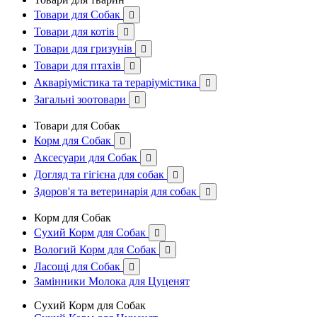
Товари для Собак

Товари для котів

Товари для гризунів

Товари для птахів

Акваріумістика та тераріумістика

Загальні зоотовари

Товари для Собак
Корм для Собак

Аксесуари для Собак

Догляд та гігієна для собак

Здоров'я та ветеринарія для собак

Корм для Собак
Сухий Корм для Собак

Вологий Корм для Собак

Ласощі для Собак

Замінники Молока для Цуценят
Сухий Корм для Собак