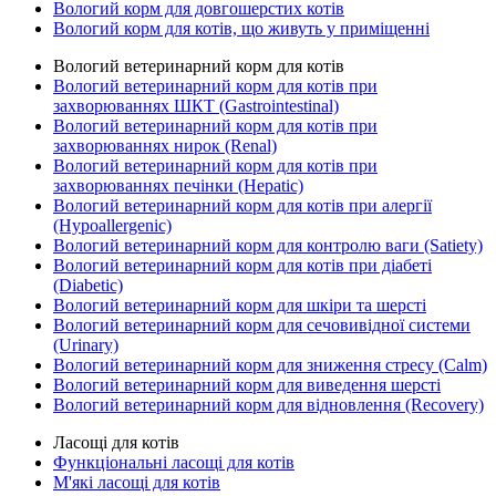
Вологий корм для довгошерстих котів
Вологий корм для котів, що живуть у приміщенні
Вологий ветеринарний корм для котів
Вологий ветеринарний корм для котів при
захворюваннях ШКТ (Gastrointestinal)
Вологий ветеринарний корм для котів при
захворюваннях нирок (Renal)
Вологий ветеринарний корм для котів при
захворюваннях печінки (Hepatic)
Вологий ветеринарний корм для котів при алергії
(Hypoallergenic)
Вологий ветеринарний корм для контролю ваги (Satiety)
Вологий ветеринарний корм для котів при діабеті
(Diabetic)
Вологий ветеринарний корм для шкіри та шерсті
Вологий ветеринарний корм для сечовивідної системи
(Urinary)
Вологий ветеринарний корм для зниження стресу (Calm)
Вологий ветеринарний корм для виведення шерсті
Вологий ветеринарний корм для відновлення (Recovery)
Ласощі для котів
Функціональні ласощі для котів
М'які ласощі для котів