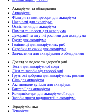
Акваріуми та обладнання
Акваріуми
Фільтри та компресори для акваріума
Нагрівачі для акваріума
Освітлення для акваріума
Помпи та насоси для акваріума
Декорації та штучні рослини для акваріума
Ґрунт для акваріума
Годівниці для акваріумних риб
Скребки та сачки для акваріума
Запчастини для акваріумного обладнання
Догляд за водою та здоров'я риб
Тести для акваріумної води
Ліки та засоби від хвороб риб
Ґрунтові добрива для акваріумних рослин
Сіль для акваріума
Активоване вугілля для акваріума
Бактерії для акваріума
Кондиціонери для акваріумної води
Засоби проти водоростей в акваріумі
Тераріумістика
Тераріуми