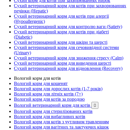
Сухий корм для котів при захворюваннях нирок
Сухий ветеринарний корм для котів при захворюваннях
печінки (Hepatic)
Сухий ветеринарний корм для котів при алергії
(Hypoallergenic)
Сухий ветеринарний корм для контролю ваги (Satiety)
Сухий ветеринарний корм для котів при діабеті
(Diabetic)
Сухий ветеринарний корм для шкіри та шерсті
Сухий ветеринарний корм для сечовивідної системи
(Urinary)
Сухий ветеринарний корм для зниження стресу (Calm)
Сухий ветеринарний корм для виведення шерсті
Сухий ветеринарний корм для відновлення (Recovery)
Вологий корм для котів
Вологий корм для кошенят
Вологий корм для дорослих котів (1-7 років)
Вологий корм для літніх котів (7+)
Вологий корм для котів за породою
Вологий ветеринарний корм для котів

Вологий корм для стерилізованих котів
Вологий корм для вибагливих котів
Вологий корм для котів з чутливим травленням
Вологий корм для вагітних та лактуючих кішок