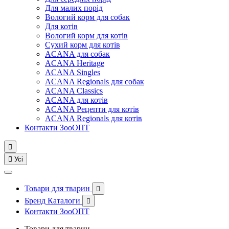
Для малих порід
Вологий корм для собак
Для котів
Вологий корм для котів
Сухий корм для котів
ACANA для собак
ACANA Heritage
ACANA Singles
ACANA Regionals для собак
ACANA Classics
ACANA для котів
ACANA Рецепти для котів
ACANA Regionals для котів
Контакти ЗооОПТ


Усі
Товари для тварин

Бренд Каталоги

Контакти ЗооОПТ
Товари для тварин