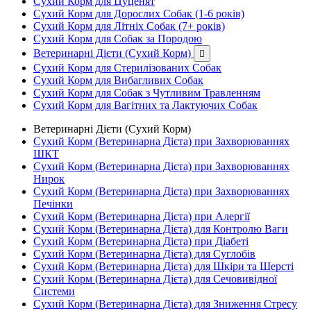
Сухий Корм для Цуценят
Сухий Корм для Дорослих Собак (1-6 років)
Сухий Корм для Літніх Собак (7+ років)
Сухий Корм для Собак за Породою
Ветеринарні Дієти (Сухий Корм)

Сухий Корм для Стерилізованих Собак
Сухий Корм для Вибагливих Собак
Сухий Корм для Собак з Чутливим Травленням
Сухий Корм для Вагітних та Лактуючих Собак
Ветеринарні Дієти (Сухий Корм)
Сухий Корм (Ветеринарна Дієта) при Захворюваннях
ШКТ
Сухий Корм (Ветеринарна Дієта) при Захворюваннях
Нирок
Сухий Корм (Ветеринарна Дієта) при Захворюваннях
Печінки
Сухий Корм (Ветеринарна Дієта) при Алергії
Сухий Корм (Ветеринарна Дієта) для Контролю Ваги
Сухий Корм (Ветеринарна Дієта) при Діабеті
Сухий Корм (Ветеринарна Дієта) для Суглобів
Сухий Корм (Ветеринарна Дієта) для Шкіри та Шерсті
Сухий Корм (Ветеринарна Дієта) для Сечовивідної
Системи
Сухий Корм (Ветеринарна Дієта) для Зниження Стресу