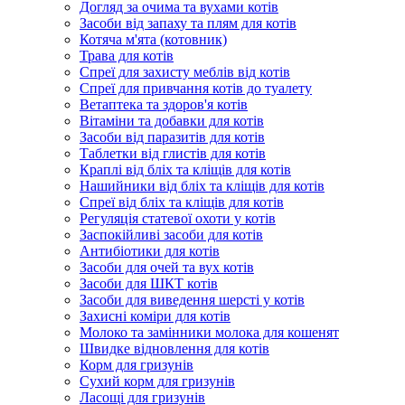
Догляд за очима та вухами котів
Засоби від запаху та плям для котів
Котяча м'ята (котовник)
Трава для котів
Спреї для захисту меблів від котів
Спреї для привчання котів до туалету
Ветаптека та здоров'я котів
Вітаміни та добавки для котів
Засоби від паразитів для котів
Таблетки від глистів для котів
Краплі від бліх та кліщів для котів
Нашийники від бліх та кліщів для котів
Спреї від бліх та кліщів для котів
Регуляція статевої охоти у котів
Заспокійливі засоби для котів
Антибіотики для котів
Засоби для очей та вух котів
Засоби для ШКТ котів
Засоби для виведення шерсті у котів
Захисні коміри для котів
Молоко та замінники молока для кошенят
Швидке відновлення для котів
Корм для гризунів
Сухий корм для гризунів
Ласощі для гризунів