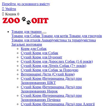
Перейти до основного вмісту

Увійти

Кошик
0
Товари для тварин
Товари для Собак
Товари для котів
Товари для гризунів
Товари для птахів
Акваріумістика та тераріумістика
Загальні зоотовари
Корм для Собак
Сухий Корм для Собак
Сухий Корм для Цуценят
Сухий Корм для Дорослих Собак (1-6 років)
Сухий Корм для Літніх Собак (7+ років)
Сухий Корм для Собак за Породою
Ветеринарні Дієти (Сухий Корм)
Сухий Корм (Ветеринарна Дієта) при
Захворюваннях ШКТ
Сухий Корм (Ветеринарна Дієта) при
Захворюваннях Нирок
Сухий Корм (Ветеринарна Дієта) при
Захворюваннях Печінки
Сухий Корм (Ветеринарна Дієта) при Алергії