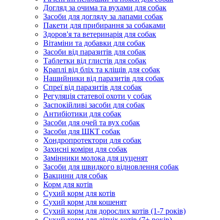
Догляд за очима та вухами для собак
Засоби для догляду за лапами собак
Пакети для прибирання за собаками
Здоров'я та ветеринарія для собак
Вітаміни та добавки для собак
Засоби від паразитів для собак
Таблетки від глистів для собак
Краплі від бліх та кліщів для собак
Нашийники від паразитів для собак
Спреї від паразитів для собак
Регуляція статевої охоти у собак
Заспокійливі засоби для собак
Антибіотики для собак
Засоби для очей та вух собак
Засоби для ШКТ собак
Хондропротектори для собак
Захисні коміри для собак
Замінники молока для цуценят
Засоби для швидкого відновлення собак
Вакцини для собак
Корм для котів
Сухий корм для котів
Сухий корм для кошенят
Сухий корм для дорослих котів (1-7 років)
Сухий корм для літніх котів (7+ років)