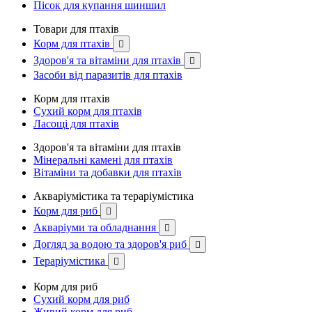
Пісок для купання шиншил
Товари для птахів
Корм для птахів

Здоров'я та вітаміни для птахів

Засоби від паразитів для птахів
Корм для птахів
Сухий корм для птахів
Ласощі для птахів
Здоров'я та вітаміни для птахів
Мінеральні камені для птахів
Вітаміни та добавки для птахів
Акваріумістика та тераріумістика
Корм для риб

Акваріуми та обладнання

Догляд за водою та здоров'я риб

Тераріумістика

Корм для риб
Сухий корм для риб
Живий корм для риб