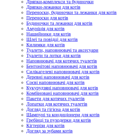
Дряпки-комплекси та будиночки
Дряпки-лежанки для котів
Переноски, будиночки та лежанки для котів
Переноски для котів
Будиночки та лежанки для котів
Амуніція для котів
Нашийники для котів
Шлеї та повідці для котів
Килимки для котів
Туалети, наповнювачі та аксесуари
Туалети та лотки для котів
Наповнювачі для котячих туалетів
Бентонітові наповнювачі для котів
Силікагелеві наповнювачі для котів
Деревні наповнювачі для котів
Соєві наповнювачі для котів
Кукурудзяні наповнювачі для котів
Комбіновані наповнювачі для котів
Пакети для котячих туалетів
Лопатки для котячих туалетів
Догляд та гігієна для котів
Шампуні та кондиціонери для котів
Гребінці та пуходерки для котів
Кігтерізи для котів
Догляд за зубами котів