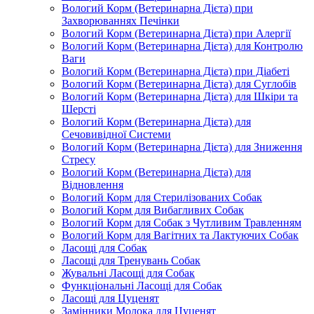
Вологий Корм (Ветеринарна Дієта) при
Захворюваннях Печінки
Вологий Корм (Ветеринарна Дієта) при Алергії
Вологий Корм (Ветеринарна Дієта) для Контролю
Ваги
Вологий Корм (Ветеринарна Дієта) при Діабеті
Вологий Корм (Ветеринарна Дієта) для Суглобів
Вологий Корм (Ветеринарна Дієта) для Шкіри та
Шерсті
Вологий Корм (Ветеринарна Дієта) для
Сечовивідної Системи
Вологий Корм (Ветеринарна Дієта) для Зниження
Стресу
Вологий Корм (Ветеринарна Дієта) для
Відновлення
Вологий Корм для Стерилізованих Собак
Вологий Корм для Вибагливих Собак
Вологий Корм для Собак з Чутливим Травленням
Вологий Корм для Вагітних та Лактуючих Собак
Ласощі для Собак
Ласощі для Тренувань Собак
Жувальні Ласощі для Собак
Функціональні Ласощі для Собак
Ласощі для Цуценят
Замінники Молока для Цуценят