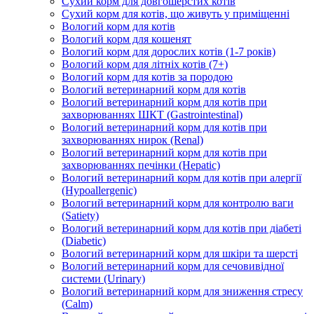
Сухий корм для довгошерстих котів
Сухий корм для котів, що живуть у приміщенні
Вологий корм для котів
Вологий корм для кошенят
Вологий корм для дорослих котів (1-7 років)
Вологий корм для літніх котів (7+)
Вологий корм для котів за породою
Вологий ветеринарний корм для котів
Вологий ветеринарний корм для котів при
захворюваннях ШКТ (Gastrointestinal)
Вологий ветеринарний корм для котів при
захворюваннях нирок (Renal)
Вологий ветеринарний корм для котів при
захворюваннях печінки (Hepatic)
Вологий ветеринарний корм для котів при алергії
(Hypoallergenic)
Вологий ветеринарний корм для контролю ваги
(Satiety)
Вологий ветеринарний корм для котів при діабеті
(Diabetic)
Вологий ветеринарний корм для шкіри та шерсті
Вологий ветеринарний корм для сечовивідної
системи (Urinary)
Вологий ветеринарний корм для зниження стресу
(Calm)