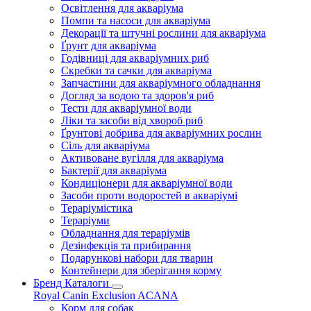
Освітлення для акваріума
Помпи та насоси для акваріума
Декорації та штучні рослини для акваріума
Ґрунт для акваріума
Годівниці для акваріумних риб
Скребки та сачки для акваріума
Запчастини для акваріумного обладнання
Догляд за водою та здоров'я риб
Тести для акваріумної води
Ліки та засоби від хвороб риб
Ґрунтові добрива для акваріумних рослин
Сіль для акваріума
Активоване вугілля для акваріума
Бактерії для акваріума
Кондиціонери для акваріумної води
Засоби проти водоростей в акваріумі
Тераріумістика
Тераріуми
Обладнання для тераріумів
Дезінфекція та прибирання
Подарункові набори для тварин
Контейнери для зберігання корму
Бренд Каталоги
Royal Canin
Exclusion
ACANA
Корм для собак