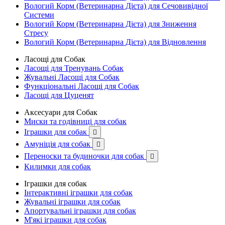
Вологий Корм (Ветеринарна Дієта) для Сечовивідної
Системи
Вологий Корм (Ветеринарна Дієта) для Зниження
Стресу
Вологий Корм (Ветеринарна Дієта) для Відновлення
Ласощі для Собак
Ласощі для Тренувань Собак
Жувальні Ласощі для Собак
Функціональні Ласощі для Собак
Ласощі для Цуценят
Аксесуари для Собак
Миски та годівниці для собак
Іграшки для собак

Амуніція для собак

Переноски та будиночки для собак

Килимки для собак
Іграшки для собак
Інтерактивні іграшки для собак
Жувальні іграшки для собак
Апортувальні іграшки для собак
М'які іграшки для собак