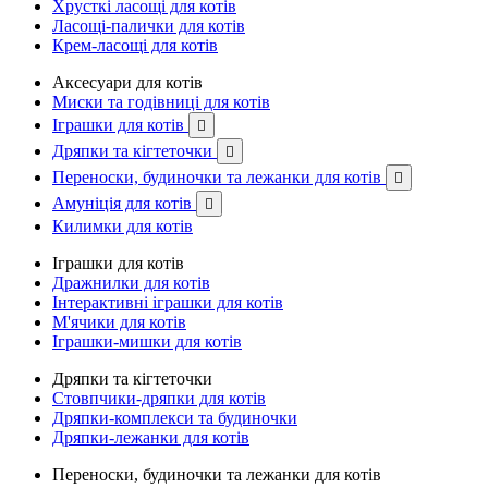
Хрусткі ласощі для котів
Ласощі-палички для котів
Крем-ласощі для котів
Аксесуари для котів
Миски та годівниці для котів
Іграшки для котів

Дряпки та кігтеточки

Переноски, будиночки та лежанки для котів

Амуніція для котів

Килимки для котів
Іграшки для котів
Дражнилки для котів
Інтерактивні іграшки для котів
М'ячики для котів
Іграшки-мишки для котів
Дряпки та кігтеточки
Стовпчики-дряпки для котів
Дряпки-комплекси та будиночки
Дряпки-лежанки для котів
Переноски, будиночки та лежанки для котів