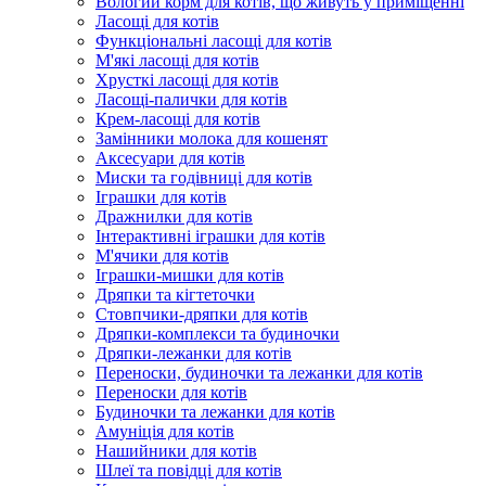
Вологий корм для котів, що живуть у приміщенні
Ласощі для котів
Функціональні ласощі для котів
М'які ласощі для котів
Хрусткі ласощі для котів
Ласощі-палички для котів
Крем-ласощі для котів
Замінники молока для кошенят
Аксесуари для котів
Миски та годівниці для котів
Іграшки для котів
Дражнилки для котів
Інтерактивні іграшки для котів
М'ячики для котів
Іграшки-мишки для котів
Дряпки та кігтеточки
Стовпчики-дряпки для котів
Дряпки-комплекси та будиночки
Дряпки-лежанки для котів
Переноски, будиночки та лежанки для котів
Переноски для котів
Будиночки та лежанки для котів
Амуніція для котів
Нашийники для котів
Шлеї та повідці для котів