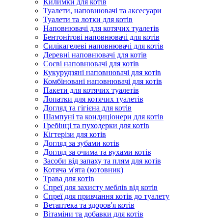
Килимки для котів
Туалети, наповнювачі та аксесуари
Туалети та лотки для котів
Наповнювачі для котячих туалетів
Бентонітові наповнювачі для котів
Силікагелеві наповнювачі для котів
Деревні наповнювачі для котів
Соєві наповнювачі для котів
Кукурудзяні наповнювачі для котів
Комбіновані наповнювачі для котів
Пакети для котячих туалетів
Лопатки для котячих туалетів
Догляд та гігієна для котів
Шампуні та кондиціонери для котів
Гребінці та пуходерки для котів
Кігтерізи для котів
Догляд за зубами котів
Догляд за очима та вухами котів
Засоби від запаху та плям для котів
Котяча м'ята (котовник)
Трава для котів
Спреї для захисту меблів від котів
Спреї для привчання котів до туалету
Ветаптека та здоров'я котів
Вітаміни та добавки для котів