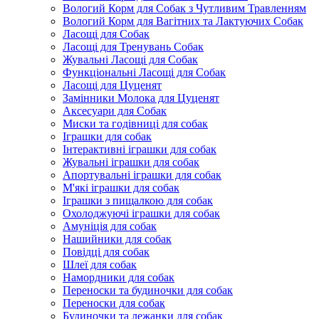
Вологий Корм для Собак з Чутливим Травленням
Вологий Корм для Вагітних та Лактуючих Собак
Ласощі для Собак
Ласощі для Тренувань Собак
Жувальні Ласощі для Собак
Функціональні Ласощі для Собак
Ласощі для Цуценят
Замінники Молока для Цуценят
Аксесуари для Собак
Миски та годівниці для собак
Іграшки для собак
Інтерактивні іграшки для собак
Жувальні іграшки для собак
Апортувальні іграшки для собак
М'які іграшки для собак
Іграшки з пищалкою для собак
Охолоджуючі іграшки для собак
Амуніція для собак
Нашийники для собак
Повідці для собак
Шлеї для собак
Намордники для собак
Переноски та будиночки для собак
Переноски для собак
Будиночки та лежанки для собак