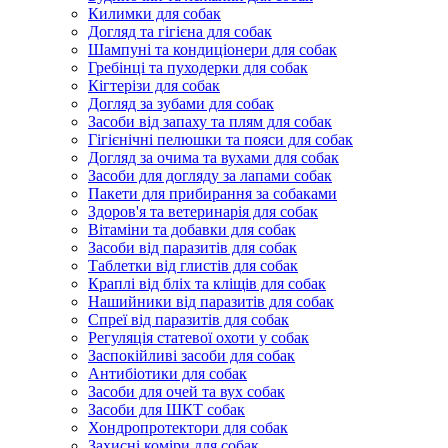
Килимки для собак
Догляд та гігієна для собак
Шампуні та кондиціонери для собак
Гребінці та пуходерки для собак
Кігтерізи для собак
Догляд за зубами для собак
Засоби від запаху та плям для собак
Гігієнічні пелюшки та пояси для собак
Догляд за очима та вухами для собак
Засоби для догляду за лапами собак
Пакети для прибирання за собаками
Здоров'я та ветеринарія для собак
Вітаміни та добавки для собак
Засоби від паразитів для собак
Таблетки від глистів для собак
Краплі від бліх та кліщів для собак
Нашийники від паразитів для собак
Спреї від паразитів для собак
Регуляція статевої охоти у собак
Заспокійливі засоби для собак
Антибіотики для собак
Засоби для очей та вух собак
Засоби для ШКТ собак
Хондропротектори для собак
Захисні коміри для собак