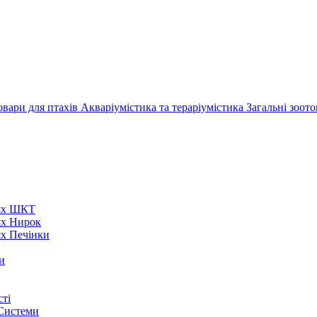
овари для птахів
Акваріумістика та тераріумістика
Загальні зоот
нях ШКТ
ях Нирок
ях Печінки
и
ті
 Системи