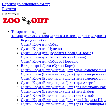
Перейти до основного вмісту

Увійти

Кошик
0
Товари для тварин
Товари для Собак
Товари для котів
Товари для гризунів
Т
Корм для Собак
Сухий Корм для Собак
Сухий Корм для Цуценят
Сухий Корм для Дорослих Собак (1-6 років)
Сухий Корм для Літніх Собак (7+ років)
Сухий Корм для Собак за Породою
Ветеринарні Дієти (Сухий Корм)
Сухий Корм (Ветеринарна Дієта) при Захворюван
Сухий Корм (Ветеринарна Дієта) при Захворюванн
Сухий Корм (Ветеринарна Дієта) при Захворюванн
Сухий Корм (Ветеринарна Дієта) при Алергії
Сухий Корм (Ветеринарна Дієта) для Контролю Ваг
Сухий Корм (Ветеринарна Дієта) при Діабеті
Сухий Корм (Ветеринарна Дієта) для Суглобів
Сухий Корм (Ветеринарна Дієта) для Шкіри та Шерс
Сухий Корм (Ветеринарна Дієта) для Сечовивідної