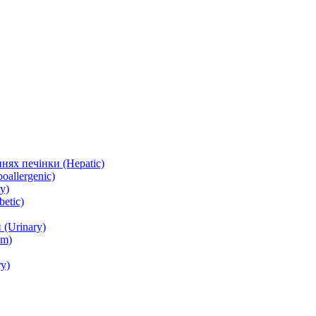
нях печінки (Hepatic)
oallergenic)
y)
etic)
(Urinary)
lm)
y)