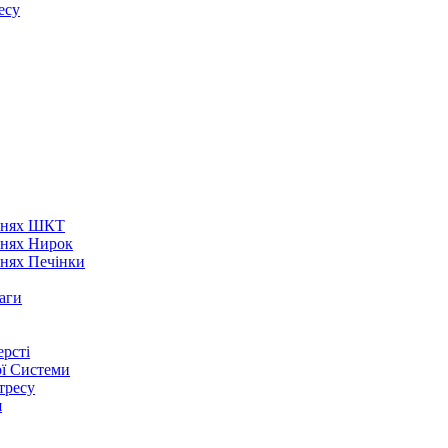
есу
аннях ШКТ
ннях Нирок
ннях Печінки
аги
рсті
ої Системи
тресу
я