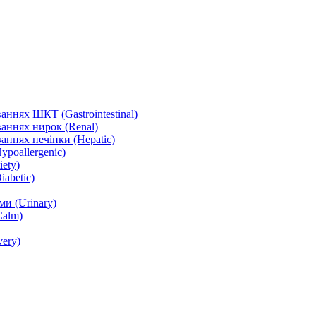
ннях ШКТ (Gastrointestinal)
аннях нирок (Renal)
аннях печінки (Hepatic)
ypoallergenic)
ety)
abetic)
и (Urinary)
Calm)
ery)