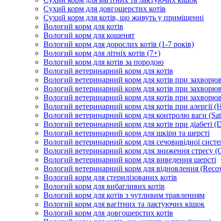
Сухий корм для довгошерстих котів
Сухий корм для котів, що живуть у приміщенні
Вологий корм для котів
Вологий корм для кошенят
Вологий корм для дорослих котів (1-7 років)
Вологий корм для літніх котів (7+)
Вологий корм для котів за породою
Вологий ветеринарний корм для котів
Вологий ветеринарний корм для котів при захворюва
Вологий ветеринарний корм для котів при захворюв
Вологий ветеринарний корм для котів при захворюв
Вологий ветеринарний корм для котів при алергії (H
Вологий ветеринарний корм для контролю ваги (Sati
Вологий ветеринарний корм для котів при діабеті (Di
Вологий ветеринарний корм для шкіри та шерсті
Вологий ветеринарний корм для сечовивідної систем
Вологий ветеринарний корм для зниження стресу (
Вологий ветеринарний корм для виведення шерсті
Вологий ветеринарний корм для відновлення (Recov
Вологий корм для стерилізованих котів
Вологий корм для вибагливих котів
Вологий корм для котів з чутливим травленням
Вологий корм для вагітних та лактуючих кішок
Вологий корм для довгошерстих котів