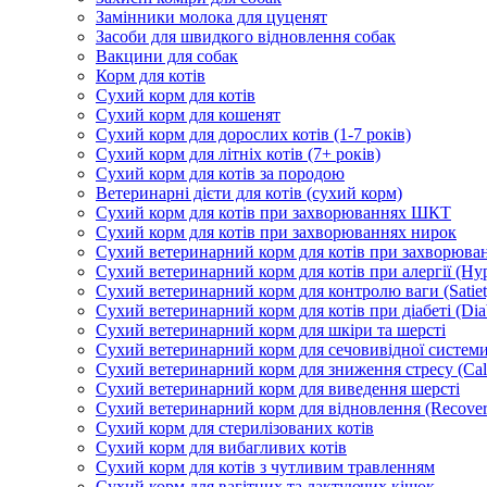
Замінники молока для цуценят
Засоби для швидкого відновлення собак
Вакцини для собак
Корм для котів
Сухий корм для котів
Сухий корм для кошенят
Сухий корм для дорослих котів (1-7 років)
Сухий корм для літніх котів (7+ років)
Сухий корм для котів за породою
Ветеринарні дієти для котів (сухий корм)
Сухий корм для котів при захворюваннях ШКТ
Сухий корм для котів при захворюваннях нирок
Сухий ветеринарний корм для котів при захворюван
Сухий ветеринарний корм для котів при алергії (Hyp
Сухий ветеринарний корм для контролю ваги (Satiet
Сухий ветеринарний корм для котів при діабеті (Diab
Сухий ветеринарний корм для шкіри та шерсті
Сухий ветеринарний корм для сечовивідної системи 
Сухий ветеринарний корм для зниження стресу (Ca
Сухий ветеринарний корм для виведення шерсті
Сухий ветеринарний корм для відновлення (Recover
Сухий корм для стерилізованих котів
Сухий корм для вибагливих котів
Сухий корм для котів з чутливим травленням
Сухий корм для вагітних та лактуючих кішок