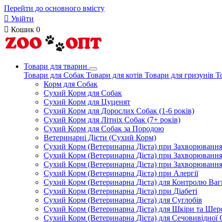
Перейти до основного вмісту

Увійти

Кошик
0
Товари для тварин
Товари для Собак
Товари для котів
Товари для гризунів
Т
Корм для Собак
Сухий Корм для Собак
Сухий Корм для Цуценят
Сухий Корм для Дорослих Собак (1-6 років)
Сухий Корм для Літніх Собак (7+ років)
Сухий Корм для Собак за Породою
Ветеринарні Дієти (Сухий Корм)
Сухий Корм (Ветеринарна Дієта) при Захворюван
Сухий Корм (Ветеринарна Дієта) при Захворюванн
Сухий Корм (Ветеринарна Дієта) при Захворюванн
Сухий Корм (Ветеринарна Дієта) при Алергії
Сухий Корм (Ветеринарна Дієта) для Контролю Ваг
Сухий Корм (Ветеринарна Дієта) при Діабеті
Сухий Корм (Ветеринарна Дієта) для Суглобів
Сухий Корм (Ветеринарна Дієта) для Шкіри та Шерс
Сухий Корм (Ветеринарна Дієта) для Сечовивідної