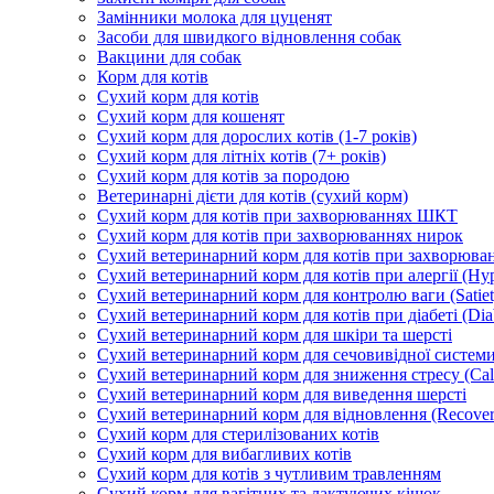
Замінники молока для цуценят
Засоби для швидкого відновлення собак
Вакцини для собак
Корм для котів
Сухий корм для котів
Сухий корм для кошенят
Сухий корм для дорослих котів (1-7 років)
Сухий корм для літніх котів (7+ років)
Сухий корм для котів за породою
Ветеринарні дієти для котів (сухий корм)
Сухий корм для котів при захворюваннях ШКТ
Сухий корм для котів при захворюваннях нирок
Сухий ветеринарний корм для котів при захворюван
Сухий ветеринарний корм для котів при алергії (Hyp
Сухий ветеринарний корм для контролю ваги (Satiet
Сухий ветеринарний корм для котів при діабеті (Diab
Сухий ветеринарний корм для шкіри та шерсті
Сухий ветеринарний корм для сечовивідної системи 
Сухий ветеринарний корм для зниження стресу (Ca
Сухий ветеринарний корм для виведення шерсті
Сухий ветеринарний корм для відновлення (Recover
Сухий корм для стерилізованих котів
Сухий корм для вибагливих котів
Сухий корм для котів з чутливим травленням
Сухий корм для вагітних та лактуючих кішок