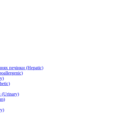
нях печінки (Hepatic)
oallergenic)
y)
etic)
(Urinary)
lm)
y)