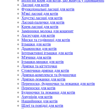
Вологий корм для котів, що живуть у приміщенні
Ласощі для котів
Функціональні ласощі для котів
М'які ласощі для котів
Хрусткі ласощі для котів
Ласощі-палички для котів
Крем-ласощі для котів
Замінники молока для кошенят
Аксесуари для котів
Миски та годівниці для котів
Іграшки для котів
Дражнилки для котів
Інтерактивні іграшки для котів
М'ячики для котів
Іграшки-мишки для котів
Дряпки та кігтеточки
Стовпчики-дряпки для котів
Дряпки-комплекси та будиночки
Дряпки-лежанки для котів
Переноски, будиночки та лежанки для котів
Переноски для котів
Будиночки та лежанки для котів
Амуніція для котів
Нашийники для котів
Шлеї та повідці для котів