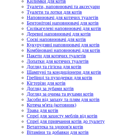
Килимки для котів
Туалети, наповнювачі та аксесуари
Туалети та лотки для котів
Наповнювачі для котячих туалетів
Бентонітові наповнювачі для котів
Силікагелеві наповнювачі для котів
Деревні наповнювачі для котів
Соєві наповнювачі для котів
Кукурудзяні наповнювачі для котів
Комбіновані наповнювачі для котів
Пакети для котячих туалетів
Лопатки для котячих туалетів
Догляд та гігієна для котів
Шампуні та кондиціонери для котів
Гребінці та пуходерки для котів
Кігтерізи для котів
Догляд за зубами котів
Догляд за очима та вухами котів
Засоби від запаху та плям для котів
Котяча м'ята (котовник)
Трава для котів
Спреї для захисту меблів від котів
Спреї для привчання котів до туалету
Ветаптека та здоров'я котів
Вітаміни та добавки для котів