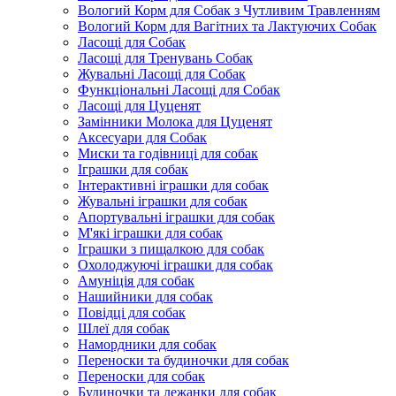
Вологий Корм для Собак з Чутливим Травленням
Вологий Корм для Вагітних та Лактуючих Собак
Ласощі для Собак
Ласощі для Тренувань Собак
Жувальні Ласощі для Собак
Функціональні Ласощі для Собак
Ласощі для Цуценят
Замінники Молока для Цуценят
Аксесуари для Собак
Миски та годівниці для собак
Іграшки для собак
Інтерактивні іграшки для собак
Жувальні іграшки для собак
Апортувальні іграшки для собак
М'які іграшки для собак
Іграшки з пищалкою для собак
Охолоджуючі іграшки для собак
Амуніція для собак
Нашийники для собак
Повідці для собак
Шлеї для собак
Намордники для собак
Переноски та будиночки для собак
Переноски для собак
Будиночки та лежанки для собак