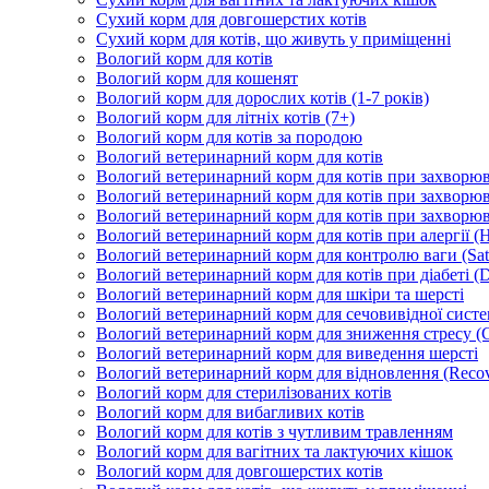
Сухий корм для довгошерстих котів
Сухий корм для котів, що живуть у приміщенні
Вологий корм для котів
Вологий корм для кошенят
Вологий корм для дорослих котів (1-7 років)
Вологий корм для літніх котів (7+)
Вологий корм для котів за породою
Вологий ветеринарний корм для котів
Вологий ветеринарний корм для котів при захворюва
Вологий ветеринарний корм для котів при захворюв
Вологий ветеринарний корм для котів при захворюв
Вологий ветеринарний корм для котів при алергії (H
Вологий ветеринарний корм для контролю ваги (Sati
Вологий ветеринарний корм для котів при діабеті (Di
Вологий ветеринарний корм для шкіри та шерсті
Вологий ветеринарний корм для сечовивідної систем
Вологий ветеринарний корм для зниження стресу (
Вологий ветеринарний корм для виведення шерсті
Вологий ветеринарний корм для відновлення (Recov
Вологий корм для стерилізованих котів
Вологий корм для вибагливих котів
Вологий корм для котів з чутливим травленням
Вологий корм для вагітних та лактуючих кішок
Вологий корм для довгошерстих котів