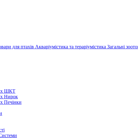
овари для птахів
Акваріумістика та тераріумістика
Загальні зоот
нях ШКТ
ях Нирок
ях Печінки
и
ті
 Системи