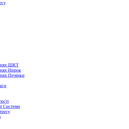
есу
аннях ШКТ
ннях Нирок
ннях Печінки
аги
рсті
ої Системи
тресу
я