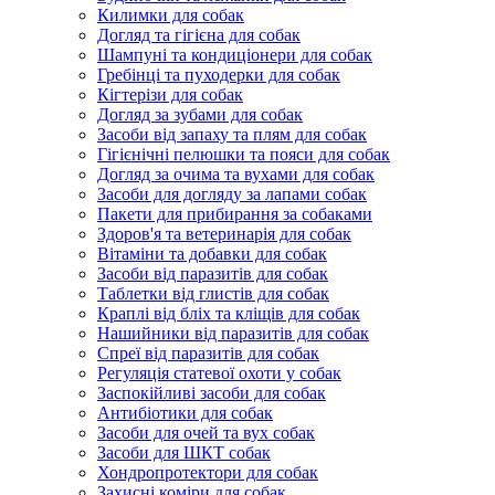
Килимки для собак
Догляд та гігієна для собак
Шампуні та кондиціонери для собак
Гребінці та пуходерки для собак
Кігтерізи для собак
Догляд за зубами для собак
Засоби від запаху та плям для собак
Гігієнічні пелюшки та пояси для собак
Догляд за очима та вухами для собак
Засоби для догляду за лапами собак
Пакети для прибирання за собаками
Здоров'я та ветеринарія для собак
Вітаміни та добавки для собак
Засоби від паразитів для собак
Таблетки від глистів для собак
Краплі від бліх та кліщів для собак
Нашийники від паразитів для собак
Спреї від паразитів для собак
Регуляція статевої охоти у собак
Заспокійливі засоби для собак
Антибіотики для собак
Засоби для очей та вух собак
Засоби для ШКТ собак
Хондропротектори для собак
Захисні коміри для собак