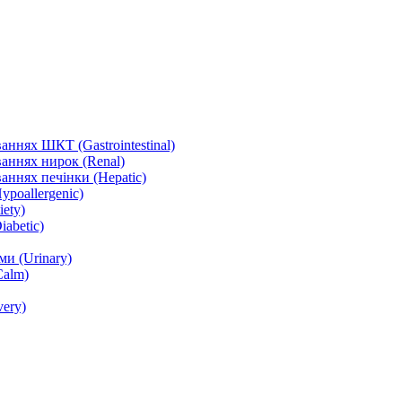
ннях ШКТ (Gastrointestinal)
аннях нирок (Renal)
аннях печінки (Hepatic)
ypoallergenic)
ety)
abetic)
и (Urinary)
Calm)
ery)