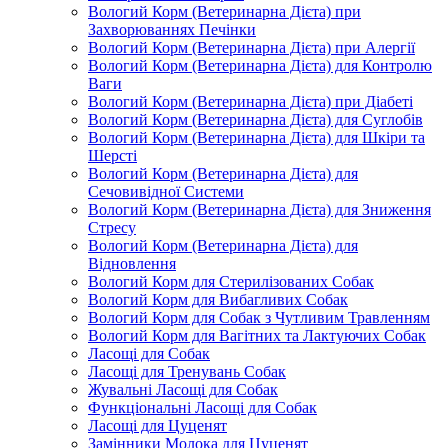
Вологий Корм (Ветеринарна Дієта) при
Захворюваннях Печінки
Вологий Корм (Ветеринарна Дієта) при Алергії
Вологий Корм (Ветеринарна Дієта) для Контролю
Ваги
Вологий Корм (Ветеринарна Дієта) при Діабеті
Вологий Корм (Ветеринарна Дієта) для Суглобів
Вологий Корм (Ветеринарна Дієта) для Шкіри та
Шерсті
Вологий Корм (Ветеринарна Дієта) для
Сечовивідної Системи
Вологий Корм (Ветеринарна Дієта) для Зниження
Стресу
Вологий Корм (Ветеринарна Дієта) для
Відновлення
Вологий Корм для Стерилізованих Собак
Вологий Корм для Вибагливих Собак
Вологий Корм для Собак з Чутливим Травленням
Вологий Корм для Вагітних та Лактуючих Собак
Ласощі для Собак
Ласощі для Тренувань Собак
Жувальні Ласощі для Собак
Функціональні Ласощі для Собак
Ласощі для Цуценят
Замінники Молока для Цуценят