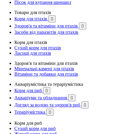
Пісок для купання шиншил
Товари для птахів
Корм для птахів

Здоров'я та вітаміни для птахів

Засоби від паразитів для птахів
Корм для птахів
Сухий корм для птахів
Ласощі для птахів
Здоров'я та вітаміни для птахів
Мінеральні камені для птахів
Вітаміни та добавки для птахів
Акваріумістика та тераріумістика
Корм для риб

Акваріуми та обладнання

Догляд за водою та здоров'я риб

Тераріумістика

Корм для риб
Сухий корм для риб
Живий корм для риб