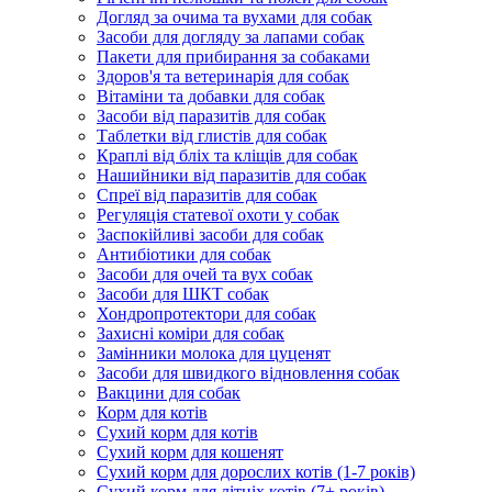
Догляд за очима та вухами для собак
Засоби для догляду за лапами собак
Пакети для прибирання за собаками
Здоров'я та ветеринарія для собак
Вітаміни та добавки для собак
Засоби від паразитів для собак
Таблетки від глистів для собак
Краплі від бліх та кліщів для собак
Нашийники від паразитів для собак
Спреї від паразитів для собак
Регуляція статевої охоти у собак
Заспокійливі засоби для собак
Антибіотики для собак
Засоби для очей та вух собак
Засоби для ШКТ собак
Хондропротектори для собак
Захисні коміри для собак
Замінники молока для цуценят
Засоби для швидкого відновлення собак
Вакцини для собак
Корм для котів
Сухий корм для котів
Сухий корм для кошенят
Сухий корм для дорослих котів (1-7 років)
Сухий корм для літніх котів (7+ років)