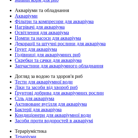
Акваріуми та обладнання
Акваріуми
Фільтри та компресори для акваріума
Нагрівачі для акваріума
Освітлення для акваріума
Помпи та насоси для акваріума
Декорації та штучні рослини для акваріума
Ґрунт для акваріума
Годівниці для акваріумних риб
Скребки та сачки для акваріума
Запчастини для акваріумного обладнання
Догляд за водою та здоров'я риб
Тести для акваріумної води
Ліки та засоби від хвороб риб
Ґрунтові добрива для акваріумних рослин
Сіль для акваріума
Активоване вугілля для акваріума
Бактерії для акваріума
Кондиціонери для акваріумної води
Засоби проти водоростей в акваріумі
Тераріумістика
Тераріуми