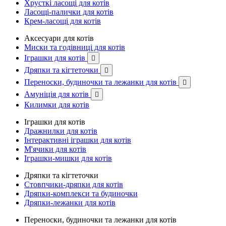
Хрусткі ласощі для котів
Ласощі-палички для котів
Крем-ласощі для котів
Аксесуари для котів
Миски та годівниці для котів
Іграшки для котів

Дряпки та кігтеточки

Переноски, будиночки та лежанки для котів

Амуніція для котів

Килимки для котів
Іграшки для котів
Дражнилки для котів
Інтерактивні іграшки для котів
М'ячики для котів
Іграшки-мишки для котів
Дряпки та кігтеточки
Стовпчики-дряпки для котів
Дряпки-комплекси та будиночки
Дряпки-лежанки для котів
Переноски, будиночки та лежанки для котів