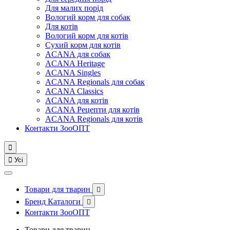
Для малих порід
Вологий корм для собак
Для котів
Вологий корм для котів
Сухий корм для котів
ACANA для собак
ACANA Heritage
ACANA Singles
ACANA Regionals для собак
ACANA Classics
ACANA для котів
ACANA Рецепти для котів
ACANA Regionals для котів
Контакти ЗооОПТ


Усі
Товари для тварин

Бренд Каталоги

Контакти ЗооОПТ
Товари для тварин