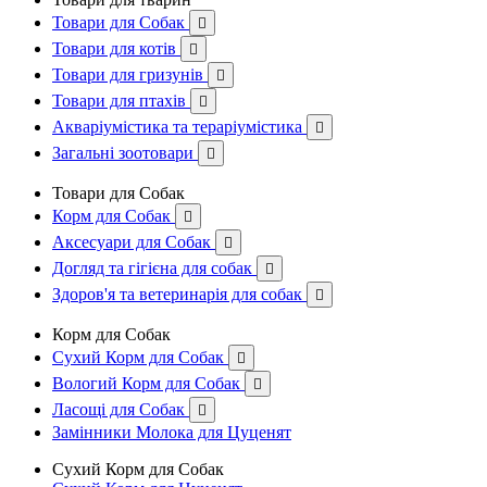
Товари для Собак

Товари для котів

Товари для гризунів

Товари для птахів

Акваріумістика та тераріумістика

Загальні зоотовари

Товари для Собак
Корм для Собак

Аксесуари для Собак

Догляд та гігієна для собак

Здоров'я та ветеринарія для собак

Корм для Собак
Сухий Корм для Собак

Вологий Корм для Собак

Ласощі для Собак

Замінники Молока для Цуценят
Сухий Корм для Собак