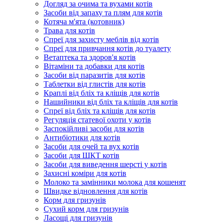
Догляд за очима та вухами котів
Засоби від запаху та плям для котів
Котяча м'ята (котовник)
Трава для котів
Спреї для захисту меблів від котів
Спреї для привчання котів до туалету
Ветаптека та здоров'я котів
Вітаміни та добавки для котів
Засоби від паразитів для котів
Таблетки від глистів для котів
Краплі від бліх та кліщів для котів
Нашийники від бліх та кліщів для котів
Спреї від бліх та кліщів для котів
Регуляція статевої охоти у котів
Заспокійливі засоби для котів
Антибіотики для котів
Засоби для очей та вух котів
Засоби для ШКТ котів
Засоби для виведення шерсті у котів
Захисні коміри для котів
Молоко та замінники молока для кошенят
Швидке відновлення для котів
Корм для гризунів
Сухий корм для гризунів
Ласощі для гризунів