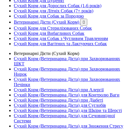
Сухий Корм для Цуценят
Сухий Корм для Дорослих Собак (1-6 років)
Сухий Корм для Літніх Собак (7+ років)
Сухий Корм для Собак за Породою
Ветеринарні Дієти (Сухий Корм)

Сухий Корм для Стерилізованих Собак
Сухий Корм для Вибагливих Собак
Сухий Корм для Собак з Чутливим Травленням
Сухий Корм для Вагітних та Лактуючих Собак
Ветеринарні Дієти (Сухий Корм)
Сухий Корм (Ветеринарна Дієта) при Захворюваннях
ШКТ
Сухий Корм (Ветеринарна Дієта) при Захворюваннях
Нирок
Сухий Корм (Ветеринарна Дієта) при Захворюваннях
Печінки
Сухий Корм (Ветеринарна Дієта) при Алергії
Сухий Корм (Ветеринарна Дієта) для Контролю Ваги
Сухий Корм (Ветеринарна Дієта) при Діабеті
Сухий Корм (Ветеринарна Дієта) для Суглобів
Сухий Корм (Ветеринарна Дієта) для Шкіри та Шерсті
Сухий Корм (Ветеринарна Дієта) для Сечовивідної
Системи
Сухий Корм (Ветеринарна Дієта) для Зниження Стресу