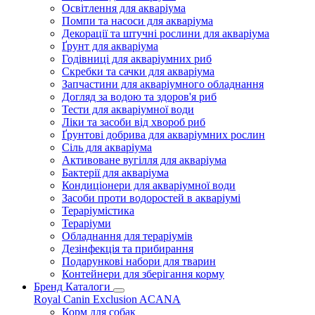
Освітлення для акваріума
Помпи та насоси для акваріума
Декорації та штучні рослини для акваріума
Ґрунт для акваріума
Годівниці для акваріумних риб
Скребки та сачки для акваріума
Запчастини для акваріумного обладнання
Догляд за водою та здоров'я риб
Тести для акваріумної води
Ліки та засоби від хвороб риб
Ґрунтові добрива для акваріумних рослин
Сіль для акваріума
Активоване вугілля для акваріума
Бактерії для акваріума
Кондиціонери для акваріумної води
Засоби проти водоростей в акваріумі
Тераріумістика
Тераріуми
Обладнання для тераріумів
Дезінфекція та прибирання
Подарункові набори для тварин
Контейнери для зберігання корму
Бренд Каталоги
Royal Canin
Exclusion
ACANA
Корм для собак