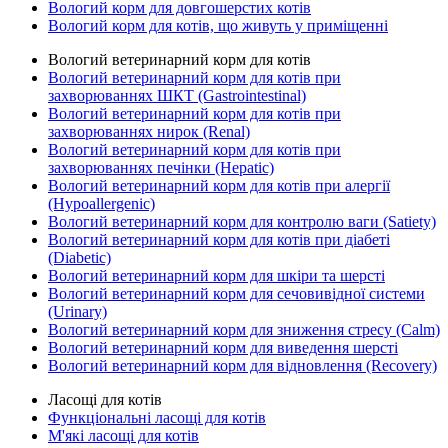
Вологий корм для довгошерстих котів
Вологий корм для котів, що живуть у приміщенні
Вологий ветеринарний корм для котів
Вологий ветеринарний корм для котів при
захворюваннях ШКТ (Gastrointestinal)
Вологий ветеринарний корм для котів при
захворюваннях нирок (Renal)
Вологий ветеринарний корм для котів при
захворюваннях печінки (Hepatic)
Вологий ветеринарний корм для котів при алергії
(Hypoallergenic)
Вологий ветеринарний корм для контролю ваги (Satiety)
Вологий ветеринарний корм для котів при діабеті
(Diabetic)
Вологий ветеринарний корм для шкіри та шерсті
Вологий ветеринарний корм для сечовивідної системи
(Urinary)
Вологий ветеринарний корм для зниження стресу (Calm)
Вологий ветеринарний корм для виведення шерсті
Вологий ветеринарний корм для відновлення (Recovery)
Ласощі для котів
Функціональні ласощі для котів
М'які ласощі для котів