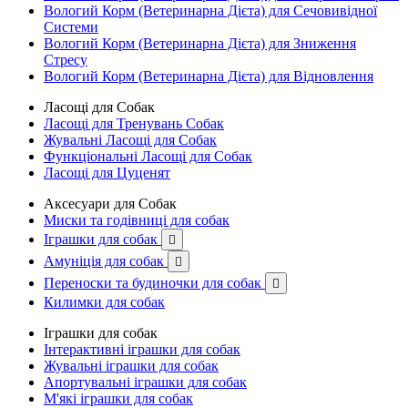
Вологий Корм (Ветеринарна Дієта) для Сечовивідної
Системи
Вологий Корм (Ветеринарна Дієта) для Зниження
Стресу
Вологий Корм (Ветеринарна Дієта) для Відновлення
Ласощі для Собак
Ласощі для Тренувань Собак
Жувальні Ласощі для Собак
Функціональні Ласощі для Собак
Ласощі для Цуценят
Аксесуари для Собак
Миски та годівниці для собак
Іграшки для собак

Амуніція для собак

Переноски та будиночки для собак

Килимки для собак
Іграшки для собак
Інтерактивні іграшки для собак
Жувальні іграшки для собак
Апортувальні іграшки для собак
М'які іграшки для собак