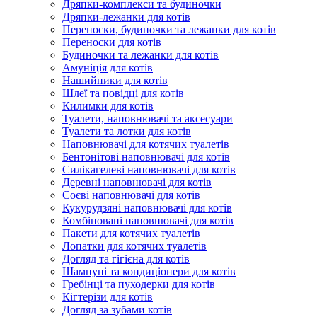
Дряпки-комплекси та будиночки
Дряпки-лежанки для котів
Переноски, будиночки та лежанки для котів
Переноски для котів
Будиночки та лежанки для котів
Амуніція для котів
Нашийники для котів
Шлеї та повідці для котів
Килимки для котів
Туалети, наповнювачі та аксесуари
Туалети та лотки для котів
Наповнювачі для котячих туалетів
Бентонітові наповнювачі для котів
Силікагелеві наповнювачі для котів
Деревні наповнювачі для котів
Соєві наповнювачі для котів
Кукурудзяні наповнювачі для котів
Комбіновані наповнювачі для котів
Пакети для котячих туалетів
Лопатки для котячих туалетів
Догляд та гігієна для котів
Шампуні та кондиціонери для котів
Гребінці та пуходерки для котів
Кігтерізи для котів
Догляд за зубами котів