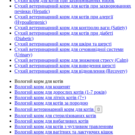
Сухий корм для котів при захворюваннях нирок
Сухий ветеринарний корм для котів при захворюваннях
печінки (Hepatic)
Сухий ветеринарний корм для котів при алергії
(Hypoallergenic)
Сухий ветеринарний корм для контролю ваги (Satiety)
Сухий ветеринарний корм для котів при діабеті
(Diabetic)
Сухий ветеринарний корм для шкіри та шерсті
Сухий ветеринарний корм для сечовивідної системи
(Urinary)
Сухий ветеринарний корм для зниження стресу (Calm)
Сухий ветеринарний корм для виведення шерсті
Сухий ветеринарний корм для відновлення (Recovery)
Вологий корм для котів
Вологий корм для кошенят
Вологий корм для дорослих котів (1-7 років)
Вологий корм для літніх котів (7+)
Вологий корм для котів за породою
Вологий ветеринарний корм для котів

Вологий корм для стерилізованих котів
Вологий корм для вибагливих котів
Вологий корм для котів з чутливим травленням
Вологий корм для вагітних та лактуючих кішок