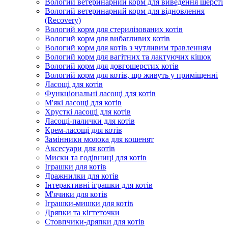
Вологий ветеринарний корм для виведення шерсті
Вологий ветеринарний корм для відновлення
(Recovery)
Вологий корм для стерилізованих котів
Вологий корм для вибагливих котів
Вологий корм для котів з чутливим травленням
Вологий корм для вагітних та лактуючих кішок
Вологий корм для довгошерстих котів
Вологий корм для котів, що живуть у приміщенні
Ласощі для котів
Функціональні ласощі для котів
М'які ласощі для котів
Хрусткі ласощі для котів
Ласощі-палички для котів
Крем-ласощі для котів
Замінники молока для кошенят
Аксесуари для котів
Миски та годівниці для котів
Іграшки для котів
Дражнилки для котів
Інтерактивні іграшки для котів
М'ячики для котів
Іграшки-мишки для котів
Дряпки та кігтеточки
Стовпчики-дряпки для котів