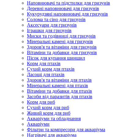
Наповнювачі та підстилки для гризунів
Деревні наповнювачі для гризунів
Кукурудзяні наповнювачі для гризунів
Солома та сіно для гризунів
Аксесуари для гризунів
Іграшки для гризунів
Миски та годівниці для гризунів
Мінеральні камені для гризунів
Здоров'я та вітаміни для гризунів
Вітаміни та добавки для гризунів
Пісок для купання шиншил
Корм для птахів
Сухий корм для птахів
Ласощі для птахів
Здоров'я та вітаміни для птахів
Мінеральні камені для птахів
Вітаміни та добавки для птахів
Засоби від паразитів для птахів
Корм для риб
Сухий корм для риб
Живий корм для риб
Акваріуми та обладнання
Акваріуми
Фільтри та компресори для акваріума
Нагрівачі для акваріума