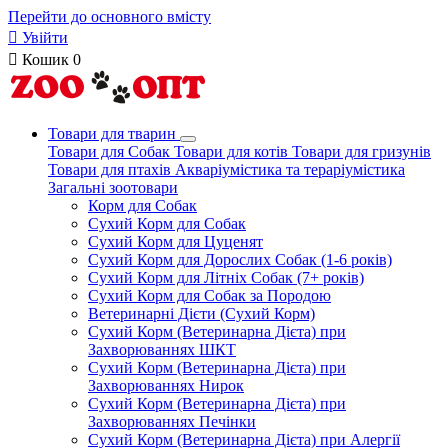
Перейти до основного вмісту

Увійти

Кошик
0
Товари для тварин
Товари для Собак
Товари для котів
Товари для гризунів
Товари для птахів
Акваріумістика та тераріумістика
Загальні зоотовари
Корм для Собак
Сухий Корм для Собак
Сухий Корм для Цуценят
Сухий Корм для Дорослих Собак (1-6 років)
Сухий Корм для Літніх Собак (7+ років)
Сухий Корм для Собак за Породою
Ветеринарні Дієти (Сухий Корм)
Сухий Корм (Ветеринарна Дієта) при
Захворюваннях ШКТ
Сухий Корм (Ветеринарна Дієта) при
Захворюваннях Нирок
Сухий Корм (Ветеринарна Дієта) при
Захворюваннях Печінки
Сухий Корм (Ветеринарна Дієта) при Алергії