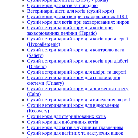
Сухий корм для котів за породою
Ветеринарні дієти для котів (сухий корм)
Сухий корм для котів при захворюваннях ШКТ
Сухий корм для котів при захворюваннях нирок
Сухий ветеринарний корм для котів при
захворюваннях печінки (Hepatic)
Сухий ветеринарний корм для котів при алергії
(Hypoallergenic)
Сухий ветеринарний корм для контролю ваги
(Satiety)
Сухий ветеринарний корм для котів при діабеті
(Diabetic)
Сухий ветеринарний корм для шкіри та шерсті
Сухий ветеринарний корм для сечовивідної
системи (Urinary)
Сухий ветеринарний корм для зниження стресу
(Calm)
Сухий ветеринарний корм для виведення шерсті
Сухий ветеринарний корм для відновлення
(Recovery)
Сухий корм для стерилізованих котів
Сухий корм для вибагливих котів
Сухий корм для котів з чутливим травленням
Сухий корм для вагітних та лактуючих кішок