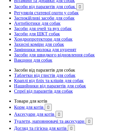
Вітаміни та добавки для собак
Засоби від паразитів для собак

Регуляція статевої охоти у собак
Заспокійливі засоби для собак
Антибіотики для собак
Засоби для очей та вух собак
Засоби для ШКТ собак
Хондропротектори для собак
Захисні коміри для собак
Замінники молока для цуценят
Засоби для швидкого відновлення собак
Вакцини для собак
Засоби від паразитів для собак
Таблетки від глистів для собак
Краплі від бліх та кліщів для собак
Нашийники від паразитів для собак
Спреї від паразитів для собак
Товари для котів
Корм для котів

Аксесуари для котів

Туалети, наповнювачі та аксесуари

Догляд та гігієна для котів
