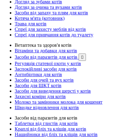
Догляд за зубами котів
Догляд за очима та вухами котів
Засоби від запаху та плям для котів
Котяча м'ята (котовник)
Трава для котів
Спреї для захисту меблів від котів
Спреї для привчання котів до туалету
Ветаптека та здоров'я котів
Вітаміни та добавки для котів
Засоби від паразитів для котів

Регуляція статевої охоти у котів
Заспокійливі засоби для котів
Антибіотики для котів
Засоби для очей та вух котів
Засоби для ШКТ котів
Засоби для виведення шерсті у котів
Захисні коміри для котів
Молоко та замінники молока для кошенят
Швидке відновлення для котів
Засоби від паразитів для котів
Таблетки від глистів для котів
Краплі від бліх та кліщів для котів
Нашийники від бліх та кліщів для котів