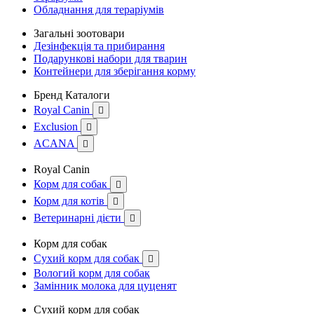
Обладнання для тераріумів
Загальні зоотовари
Дезінфекція та прибирання
Подарункові набори для тварин
Контейнери для зберігання корму
Бренд Каталоги
Royal Canin

Exclusion

ACANA

Royal Canin
Корм для собак

Корм для котів

Ветеринарні дієти

Корм для собак
Сухий корм для собак

Вологий корм для собак
Замінник молока для цуценят
Сухий корм для собак