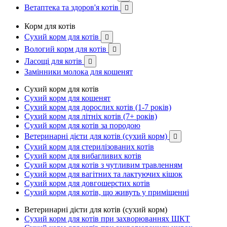
Ветаптека та здоров'я котів

Корм для котів
Сухий корм для котів

Вологий корм для котів

Ласощі для котів

Замінники молока для кошенят
Сухий корм для котів
Сухий корм для кошенят
Сухий корм для дорослих котів (1-7 років)
Сухий корм для літніх котів (7+ років)
Сухий корм для котів за породою
Ветеринарні дієти для котів (сухий корм)

Сухий корм для стерилізованих котів
Сухий корм для вибагливих котів
Сухий корм для котів з чутливим травленням
Сухий корм для вагітних та лактуючих кішок
Сухий корм для довгошерстих котів
Сухий корм для котів, що живуть у приміщенні
Ветеринарні дієти для котів (сухий корм)
Сухий корм для котів при захворюваннях ШКТ