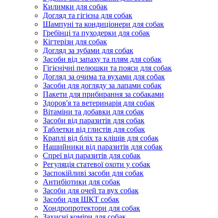
Килимки для собак
Догляд та гігієна для собак
Шампуні та кондиціонери для собак
Гребінці та пуходерки для собак
Кігтерізи для собак
Догляд за зубами для собак
Засоби від запаху та плям для собак
Гігієнічні пелюшки та пояси для собак
Догляд за очима та вухами для собак
Засоби для догляду за лапами собак
Пакети для прибирання за собаками
Здоров'я та ветеринарія для собак
Вітаміни та добавки для собак
Засоби від паразитів для собак
Таблетки від глистів для собак
Краплі від бліх та кліщів для собак
Нашийники від паразитів для собак
Спреї від паразитів для собак
Регуляція статевої охоти у собак
Заспокійливі засоби для собак
Антибіотики для собак
Засоби для очей та вух собак
Засоби для ШКТ собак
Хондропротектори для собак
Захисні коміри для собак