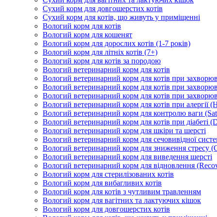
Сухий корм для довгошерстих котів
Сухий корм для котів, що живуть у приміщенні
Вологий корм для котів
Вологий корм для кошенят
Вологий корм для дорослих котів (1-7 років)
Вологий корм для літніх котів (7+)
Вологий корм для котів за породою
Вологий ветеринарний корм для котів
Вологий ветеринарний корм для котів при захворюва
Вологий ветеринарний корм для котів при захворюв
Вологий ветеринарний корм для котів при захворюв
Вологий ветеринарний корм для котів при алергії (H
Вологий ветеринарний корм для контролю ваги (Sati
Вологий ветеринарний корм для котів при діабеті (Di
Вологий ветеринарний корм для шкіри та шерсті
Вологий ветеринарний корм для сечовивідної систем
Вологий ветеринарний корм для зниження стресу (
Вологий ветеринарний корм для виведення шерсті
Вологий ветеринарний корм для відновлення (Recov
Вологий корм для стерилізованих котів
Вологий корм для вибагливих котів
Вологий корм для котів з чутливим травленням
Вологий корм для вагітних та лактуючих кішок
Вологий корм для довгошерстих котів