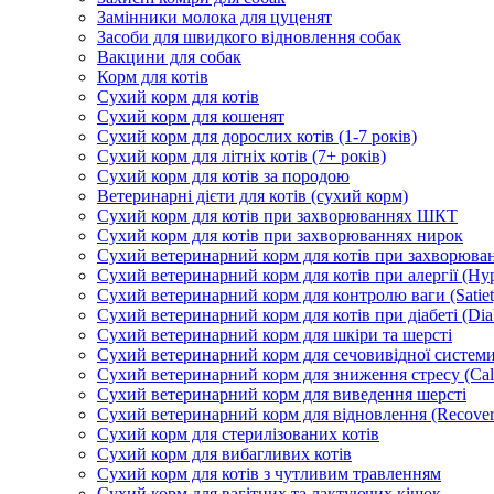
Замінники молока для цуценят
Засоби для швидкого відновлення собак
Вакцини для собак
Корм для котів
Сухий корм для котів
Сухий корм для кошенят
Сухий корм для дорослих котів (1-7 років)
Сухий корм для літніх котів (7+ років)
Сухий корм для котів за породою
Ветеринарні дієти для котів (сухий корм)
Сухий корм для котів при захворюваннях ШКТ
Сухий корм для котів при захворюваннях нирок
Сухий ветеринарний корм для котів при захворюван
Сухий ветеринарний корм для котів при алергії (Hyp
Сухий ветеринарний корм для контролю ваги (Satiet
Сухий ветеринарний корм для котів при діабеті (Diab
Сухий ветеринарний корм для шкіри та шерсті
Сухий ветеринарний корм для сечовивідної системи 
Сухий ветеринарний корм для зниження стресу (Ca
Сухий ветеринарний корм для виведення шерсті
Сухий ветеринарний корм для відновлення (Recover
Сухий корм для стерилізованих котів
Сухий корм для вибагливих котів
Сухий корм для котів з чутливим травленням
Сухий корм для вагітних та лактуючих кішок