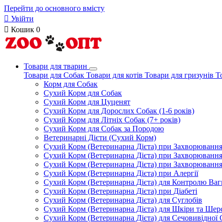
Перейти до основного вмісту

Увійти

Кошик
0
Товари для тварин
Товари для Собак
Товари для котів
Товари для гризунів
Т
Корм для Собак
Сухий Корм для Собак
Сухий Корм для Цуценят
Сухий Корм для Дорослих Собак (1-6 років)
Сухий Корм для Літніх Собак (7+ років)
Сухий Корм для Собак за Породою
Ветеринарні Дієти (Сухий Корм)
Сухий Корм (Ветеринарна Дієта) при Захворюван
Сухий Корм (Ветеринарна Дієта) при Захворюванн
Сухий Корм (Ветеринарна Дієта) при Захворюванн
Сухий Корм (Ветеринарна Дієта) при Алергії
Сухий Корм (Ветеринарна Дієта) для Контролю Ваг
Сухий Корм (Ветеринарна Дієта) при Діабеті
Сухий Корм (Ветеринарна Дієта) для Суглобів
Сухий Корм (Ветеринарна Дієта) для Шкіри та Шерс
Сухий Корм (Ветеринарна Дієта) для Сечовивідної