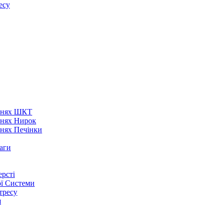
есу
аннях ШКТ
ннях Нирок
ннях Печінки
аги
рсті
ої Системи
тресу
я