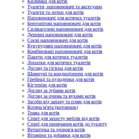
Килимки для котів
Туалети, наповнювачі та аксесуари
Туалети та лотки для котів
Наповнювачі для котячих туалетів
Бентонітові наповнювачі для котів
Силікагелеві наповнювачі для котів
Деревні наповнювачі для котів
Соєві наповнювачі для котів
Кукурудзяні наповнювачі для котів
Комбіновані наповнювачі для котів
Пакети для котячих туалетів
Лопатки для котячих туалетів
Догляд та гігієна для котів
Шампуні та кондиціонери для котів
Гребінці та пуходерки для котів
Кігтерізи для котів
Догляд за зубами котів
Догляд за очима та вухами котів
Засоби від запаху та плям для котів
Котяча м'ята (котовник)
Трава для котів
Спреї для захисту меблів від котів
Спреї для привчання котів до туалету
Ветаптека та здоров'я котів
Вітаміни та добавки для котів