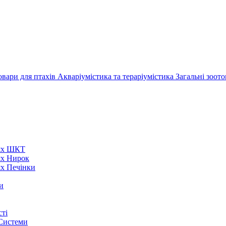
овари для птахів
Акваріумістика та тераріумістика
Загальні зоот
нях ШКТ
ях Нирок
ях Печінки
и
ті
 Системи