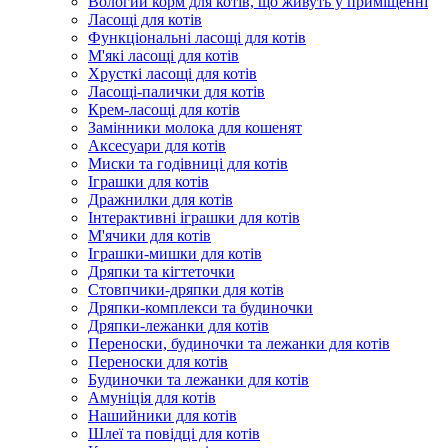
Вологий корм для котів, що живуть у приміщенні
Ласощі для котів
Функціональні ласощі для котів
М'які ласощі для котів
Хрусткі ласощі для котів
Ласощі-палички для котів
Крем-ласощі для котів
Замінники молока для кошенят
Аксесуари для котів
Миски та годівниці для котів
Іграшки для котів
Дражнилки для котів
Інтерактивні іграшки для котів
М'ячики для котів
Іграшки-мишки для котів
Дряпки та кігтеточки
Стовпчики-дряпки для котів
Дряпки-комплекси та будиночки
Дряпки-лежанки для котів
Переноски, будиночки та лежанки для котів
Переноски для котів
Будиночки та лежанки для котів
Амуніція для котів
Нашийники для котів
Шлеї та повідці для котів