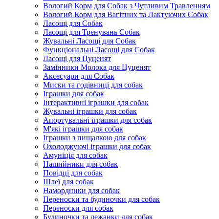
Вологий Корм для Собак з Чутливим Травленням
Вологий Корм для Вагітних та Лактуючих Собак
Ласощі для Собак
Ласощі для Тренувань Собак
Жувальні Ласощі для Собак
Функціональні Ласощі для Собак
Ласощі для Цуценят
Замінники Молока для Цуценят
Аксесуари для Собак
Миски та годівниці для собак
Іграшки для собак
Інтерактивні іграшки для собак
Жувальні іграшки для собак
Апортувальні іграшки для собак
М'які іграшки для собак
Іграшки з пищалкою для собак
Охолоджуючі іграшки для собак
Амуніція для собак
Нашийники для собак
Повідці для собак
Шлеї для собак
Намордники для собак
Переноски та будиночки для собак
Переноски для собак
Будиночки та лежанки для собак