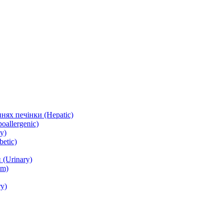
нях печінки (Hepatic)
oallergenic)
y)
etic)
(Urinary)
lm)
y)