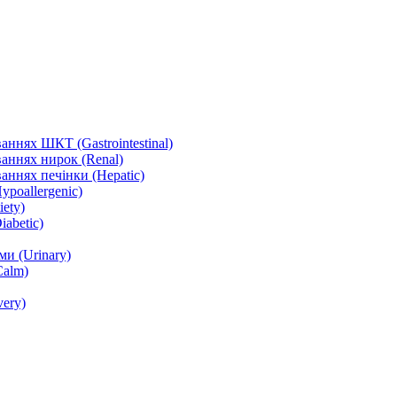
ннях ШКТ (Gastrointestinal)
аннях нирок (Renal)
аннях печінки (Hepatic)
ypoallergenic)
ety)
abetic)
и (Urinary)
Calm)
ery)