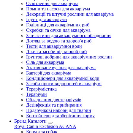
Освітлення для акваріума
Помпи та насоси для акваріума
Декорації та штучні рослини для акваріума
Ґрунт для акваріума
Годівниці для акваріумних риб
Скребки та сачки для акваріума
Запчастини для акваріумного обладнання
Догляд за водою та здоров'я риб
Тести для акваріумної води
Ліки та засоби від хвороб риб
Ґрунтові добрива для акваріумних рослин
Сіль для акваріума
Активоване вугілля для акваріума
Бактерії для акваріума
Кондиціонери для акваріумної води
Засоби проти водоростей в акваріумі
Тераріумістика
Тераріуми
Обладнання для тераріумів
Дезінфекція та прибирання
Подарункові набори для тварин
Контейнери для зберігання корму
Бренд Каталоги
Royal Canin
Exclusion
ACANA
Корм для собак