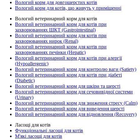
Вологий корм для довгошерстих котів
Вологий корм для котів, що живуть у приміщенні
Вологий ветеринарний корм для котів
Вологий ветеринарний корм для котів при
захворюваннях ШКТ (Gastrointestinal)
Вологий ветеринарний корм для котів при
захворюваннях нирок (Renal)
Вологий ветеринарний корм для котів при
захворюваннях печінки (Hepatic)
Вологий ветеринарний корм для котів при алергії
(Hypoallergenic)
Вологий ветеринарний корм для контролю ваги (Satiety)
Вологий ветеринарний корм для котів при діабеті
(Diabetic)
Вологий ветеринарний корм для шкіри та шерсті
Вологий ветеринарний корм для сечовивідної системи
(Urinary)
Вологий ветеринарний корм для зниження стресу (Calm)
Вологий ветеринарний корм для виведення шерсті
Вологий ветеринарний корм для відновлення (Recovery)
Ласощі для котів
Функціональні ласощі для котів
М'які ласощі для котів