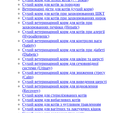
Сухий корм для котів за породою
Ветеринарні дієти для котів (сухий корм)
Сухий корм для котів при захворюваннях ШКТ
Сухий корм для котів при захворюваннях нирок
Сухий ветеринарний корм для котів при
захворюваннях печінки (Hepatic)
Сухий ветеринарний корм для котів при алергії
(Hypoallergenic)
Сухий ветеринарний корм для контролю ваги
(Satiety)
Сухий ветеринарний корм для котів при діабеті
(Diabetic)
Сухий ветеринарний корм для шкіри та шерсті
Сухий ветеринарний корм для сечовивідної
системи (Urinary)
Сухий ветеринарний корм для зниження стресу
(Calm)
Сухий ветеринарний корм для виведення шерсті
Сухий ветеринарний корм для відновлення
(Recovery)
Сухий корм для стерилізованих котів
Сухий корм для вибагливих котів
Сухий корм для котів з чутливим травленням
Сухий корм для вагітних та лактуючих кішок