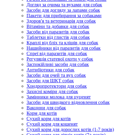
Догляд за очима та вухами для собак
Засоби для догляду за лапами собак
Пакети для прибирання за собаками
Здоров'я та ветеринарія для собак
Вітаміни та добавки для собак
Засоби від паразитів для собак
Таблетки від глистів для собак
Краплі від бліх та кліщів для собак
Нашийники від паразитів для собак
Спреї від паразитів для собак
Регуляція статевої охоти у собак
Заспокійливі засоби для собак
Антибіотики для собак
Засоби для очей та вух собак
Засоби для ШКТ собак
Хондропротектори для собак
Захисні коміри для собак
Замінники молока для цуценят
Засоби для швидкого відновлення собак
Вакцини для собак
Корм для котів
Сухий корм для котів
Сухий корм для кошенят
Сухий корм для дорослих котів (1-7 років)
Сухий корм для літніх котів (7+ років)