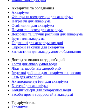
Акваріуми та обладнання
Акваріуми
Фільтри та компресори для акваріума
Нагрівачі для акваріума
Освітлення для акваріума
Помпи та насоси для акваріума
Декорації та штучні рослини для акваріума
Ґрунт для акваріума
Годівниці для акваріумних риб
Скребки та сачки для акваріума
Запчастини для акваріумного обладнання
Догляд за водою та здоров'я риб
Тести для акваріумної води
Ліки та засоби від хвороб риб
Ґрунтові добрива для акваріумних рослин
Сіль для акваріума
Активоване вугілля для акваріума
Бактерії для акваріума
Кондиціонери для акваріумної води
Засоби проти водоростей в акваріумі
Тераріумістика
Тераріуми