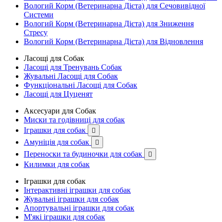
Вологий Корм (Ветеринарна Дієта) для Сечовивідної
Системи
Вологий Корм (Ветеринарна Дієта) для Зниження
Стресу
Вологий Корм (Ветеринарна Дієта) для Відновлення
Ласощі для Собак
Ласощі для Тренувань Собак
Жувальні Ласощі для Собак
Функціональні Ласощі для Собак
Ласощі для Цуценят
Аксесуари для Собак
Миски та годівниці для собак
Іграшки для собак

Амуніція для собак

Переноски та будиночки для собак

Килимки для собак
Іграшки для собак
Інтерактивні іграшки для собак
Жувальні іграшки для собак
Апортувальні іграшки для собак
М'які іграшки для собак