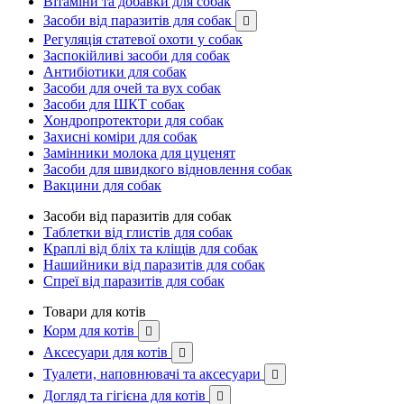
Вітаміни та добавки для собак
Засоби від паразитів для собак

Регуляція статевої охоти у собак
Заспокійливі засоби для собак
Антибіотики для собак
Засоби для очей та вух собак
Засоби для ШКТ собак
Хондропротектори для собак
Захисні коміри для собак
Замінники молока для цуценят
Засоби для швидкого відновлення собак
Вакцини для собак
Засоби від паразитів для собак
Таблетки від глистів для собак
Краплі від бліх та кліщів для собак
Нашийники від паразитів для собак
Спреї від паразитів для собак
Товари для котів
Корм для котів

Аксесуари для котів

Туалети, наповнювачі та аксесуари

Догляд та гігієна для котів
