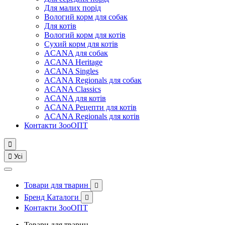
Для малих порід
Вологий корм для собак
Для котів
Вологий корм для котів
Сухий корм для котів
ACANA для собак
ACANA Heritage
ACANA Singles
ACANA Regionals для собак
ACANA Classics
ACANA для котів
ACANA Рецепти для котів
ACANA Regionals для котів
Контакти ЗооОПТ


Усі
Товари для тварин

Бренд Каталоги

Контакти ЗооОПТ
Товари для тварин