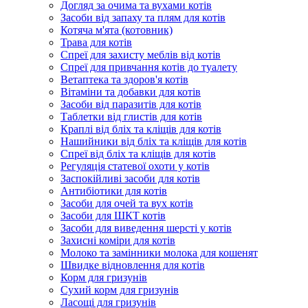
Догляд за очима та вухами котів
Засоби від запаху та плям для котів
Котяча м'ята (котовник)
Трава для котів
Спреї для захисту меблів від котів
Спреї для привчання котів до туалету
Ветаптека та здоров'я котів
Вітаміни та добавки для котів
Засоби від паразитів для котів
Таблетки від глистів для котів
Краплі від бліх та кліщів для котів
Нашийники від бліх та кліщів для котів
Спреї від бліх та кліщів для котів
Регуляція статевої охоти у котів
Заспокійливі засоби для котів
Антибіотики для котів
Засоби для очей та вух котів
Засоби для ШКТ котів
Засоби для виведення шерсті у котів
Захисні коміри для котів
Молоко та замінники молока для кошенят
Швидке відновлення для котів
Корм для гризунів
Сухий корм для гризунів
Ласощі для гризунів