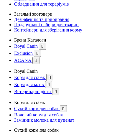
Обладнання для тераріумів
Загальні зоотовари
Дезінфекція та прибирання
Подарункові набори для тварин
Контейнери для зберігання корму
Бренд Каталоги
Royal Canin

Exclusion

ACANA

Royal Canin
Корм для собак

Корм для котів

Ветеринарні дієти

Корм для собак
Сухий корм для собак

Вологий корм для собак
Замінник молока для цуценят
Сухий корм для собак