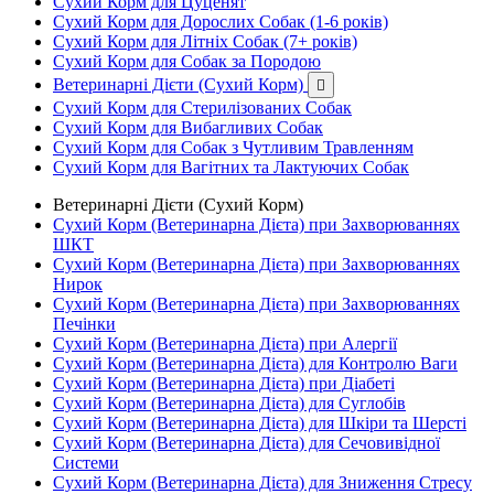
Сухий Корм для Цуценят
Сухий Корм для Дорослих Собак (1-6 років)
Сухий Корм для Літніх Собак (7+ років)
Сухий Корм для Собак за Породою
Ветеринарні Дієти (Сухий Корм)

Сухий Корм для Стерилізованих Собак
Сухий Корм для Вибагливих Собак
Сухий Корм для Собак з Чутливим Травленням
Сухий Корм для Вагітних та Лактуючих Собак
Ветеринарні Дієти (Сухий Корм)
Сухий Корм (Ветеринарна Дієта) при Захворюваннях
ШКТ
Сухий Корм (Ветеринарна Дієта) при Захворюваннях
Нирок
Сухий Корм (Ветеринарна Дієта) при Захворюваннях
Печінки
Сухий Корм (Ветеринарна Дієта) при Алергії
Сухий Корм (Ветеринарна Дієта) для Контролю Ваги
Сухий Корм (Ветеринарна Дієта) при Діабеті
Сухий Корм (Ветеринарна Дієта) для Суглобів
Сухий Корм (Ветеринарна Дієта) для Шкіри та Шерсті
Сухий Корм (Ветеринарна Дієта) для Сечовивідної
Системи
Сухий Корм (Ветеринарна Дієта) для Зниження Стресу