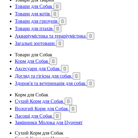
Товари для Собак

Товари для котів

Товари для гризунів

Товари для птахів

Акваріумістика та тераріумістика

Загальні зоотовари

Товари для Собак
Корм для Собак

Аксесуари для Собак

Догляд та гігієна для собак

Здоров'я та ветеринарія для собак

Корм для Собак
Сухий Корм для Собак

Вологий Корм для Собак

Ласощі для Собак

Замінники Молока для Цуценят
Сухий Корм для Собак