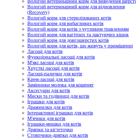
Вологий ветеринарний корм для виведення шерсті
Вологий ветеринарний корм для відновлення
(Recovery)
Вологий корм для стерилізованих котів
Вологий корм для вибагливих котів
Вологий корм для котів з чутливим травленням
Вологий корм для вагітних та лактуючих кішок
Вологий корм для довгошерстих котів
Вологий корм для котів, що живуть у приміщенні
Ласощі для котів
Функціональні ласощі для котів
М'які ласощі для котів
Хрусткі ласощі для котів
Ласощі-палички для котів
Крем-ласощі для котів
Замінники молока для кошенят
Аксесуари для котів
Миски та годівниці для котів
Іграшки для котів
Дражнилки для котів
Інтерактивні іграшки для котів
М'ячики для котів
Іграшки-мишки для котів
Дряпки та кігтеточки
Стовпчики-дряпки для котів