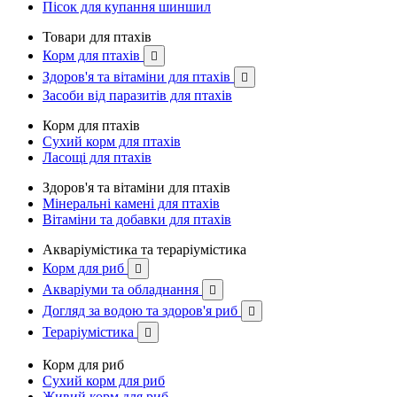
Пісок для купання шиншил
Товари для птахів
Корм для птахів

Здоров'я та вітаміни для птахів

Засоби від паразитів для птахів
Корм для птахів
Сухий корм для птахів
Ласощі для птахів
Здоров'я та вітаміни для птахів
Мінеральні камені для птахів
Вітаміни та добавки для птахів
Акваріумістика та тераріумістика
Корм для риб

Акваріуми та обладнання

Догляд за водою та здоров'я риб

Тераріумістика

Корм для риб
Сухий корм для риб
Живий корм для риб