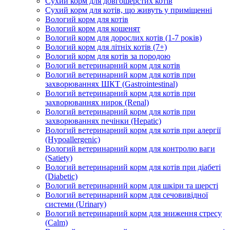
Сухий корм для довгошерстих котів
Сухий корм для котів, що живуть у приміщенні
Вологий корм для котів
Вологий корм для кошенят
Вологий корм для дорослих котів (1-7 років)
Вологий корм для літніх котів (7+)
Вологий корм для котів за породою
Вологий ветеринарний корм для котів
Вологий ветеринарний корм для котів при
захворюваннях ШКТ (Gastrointestinal)
Вологий ветеринарний корм для котів при
захворюваннях нирок (Renal)
Вологий ветеринарний корм для котів при
захворюваннях печінки (Hepatic)
Вологий ветеринарний корм для котів при алергії
(Hypoallergenic)
Вологий ветеринарний корм для контролю ваги
(Satiety)
Вологий ветеринарний корм для котів при діабеті
(Diabetic)
Вологий ветеринарний корм для шкіри та шерсті
Вологий ветеринарний корм для сечовивідної
системи (Urinary)
Вологий ветеринарний корм для зниження стресу
(Calm)