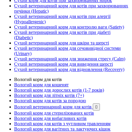
Сухий корм для котів при захворюваннях нирок
Сухий ветеринарний корм для котів при захворюваннях
печінки (Hepatic)
Сухий ветеринарний корм для котів при алергії
(Hypoallergenic)
Сухий ветеринарний корм для контролю ваги (Satiety)
Сухий ветеринарний корм для котів при діабеті
(Diabetic)
Сухий ветеринарний корм для шкіри та шерсті
Сухий ветеринарний корм для сечовивідної системи
(Urinary)
Сухий ветеринарний корм для зниження стресу (Calm)
Сухий ветеринарний корм для виведення шерсті
Сухий ветеринарний корм для відновлення (Recovery)
Вологий корм для котів
Вологий корм для кошенят
Вологий корм для дорослих котів (1-7 років)
Вологий корм для літніх котів (7+)
Вологий корм для котів за породою
Вологий ветеринарний корм для котів

Вологий корм для стерилізованих котів
Вологий корм для вибагливих котів
Вологий корм для котів з чутливим травленням
Вологий корм для вагітних та лактуючих кішок