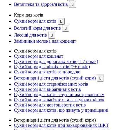
Ветаптека та здоров'я котів

Корм для котів
Сухий корм для котів

Вологий корм для котів

Ласощі для котів

Замінники молока для кошенят
Сухий корм для котів
Сухий корм для кошенят
Сухий корм для дорослих котів (1-7 років)
Сухий корм для літніх котів (7+ років)
Сухий корм для котів за породою
Ветеринарні дієти для котів (сухий корм)

Сухий корм для стерилізованих котів
Сухий корм для вибагливих котів
Сухий корм для котів з чутливим травленням
Сухий корм для вагітних та лактуючих кішок
Сухий корм для довгошерстих котів
Сухий корм для котів, що живуть у приміщенні
Ветеринарні дієти для котів (сухий корм)
Сухий корм для котів при захворюваннях ШКТ