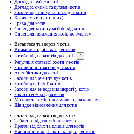
Догляд за зубами котів
Догляд за очима та вухами котів
Засоби від запаху та плям для котів
Котяча м'ята (котовник)
Трава для котів
Спреї для захисту меблів від котів
Спреї для привчання котів до туалету
Ветаптека та здоров'я котів
Вітаміни та добавки для котів
Засоби від паразитів для котів

Регуляція статевої охоти у котів
Заспокійливі засоби для котів
Антибіотики для котів
Засоби для очей та вух котів
Засоби для ШКТ котів
Засоби для виведення шерсті у котів
Захисні коміри для котів
Молоко та замінники молока для кошенят
Швидке відновлення для котів
Засоби від паразитів для котів
Таблетки від глистів для котів
Краплі від бліх та кліщів для котів
Нашийники від бліх та кліщів для котів