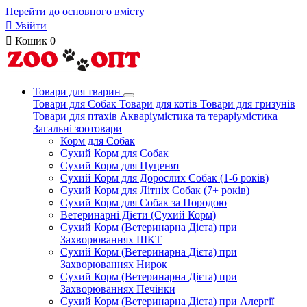
Перейти до основного вмісту

Увійти

Кошик
0
Товари для тварин
Товари для Собак
Товари для котів
Товари для гризунів
Товари для птахів
Акваріумістика та тераріумістика
Загальні зоотовари
Корм для Собак
Сухий Корм для Собак
Сухий Корм для Цуценят
Сухий Корм для Дорослих Собак (1-6 років)
Сухий Корм для Літніх Собак (7+ років)
Сухий Корм для Собак за Породою
Ветеринарні Дієти (Сухий Корм)
Сухий Корм (Ветеринарна Дієта) при
Захворюваннях ШКТ
Сухий Корм (Ветеринарна Дієта) при
Захворюваннях Нирок
Сухий Корм (Ветеринарна Дієта) при
Захворюваннях Печінки
Сухий Корм (Ветеринарна Дієта) при Алергії