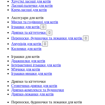
Хрусткі ласощі для котів
Ласощі-палички для котів
Крем-ласощі для котів
Аксесуари для котів
Миски та годівниці для котів
Іграшки для котів

Дряпки та кігтеточки

Переноски, будиночки та лежанки для котів

Амуніція для котів

Килимки для котів
Іграшки для котів
Дражнилки для котів
Інтерактивні іграшки для котів
М'ячики для котів
Іграшки-мишки для котів
Дряпки та кігтеточки
Стовпчики-дряпки для котів
Дряпки-комплекси та будиночки
Дряпки-лежанки для котів
Переноски, будиночки та лежанки для котів