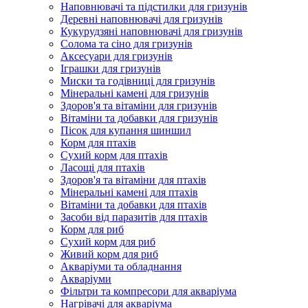
Наповнювачі та підстилки для гризунів
Деревні наповнювачі для гризунів
Кукурудзяні наповнювачі для гризунів
Солома та сіно для гризунів
Аксесуари для гризунів
Іграшки для гризунів
Миски та годівниці для гризунів
Мінеральні камені для гризунів
Здоров'я та вітаміни для гризунів
Вітаміни та добавки для гризунів
Пісок для купання шиншил
Корм для птахів
Сухий корм для птахів
Ласощі для птахів
Здоров'я та вітаміни для птахів
Мінеральні камені для птахів
Вітаміни та добавки для птахів
Засоби від паразитів для птахів
Корм для риб
Сухий корм для риб
Живий корм для риб
Акваріуми та обладнання
Акваріуми
Фільтри та компресори для акваріума
Нагрівачі для акваріума