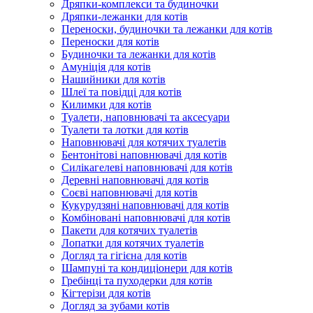
Дряпки-комплекси та будиночки
Дряпки-лежанки для котів
Переноски, будиночки та лежанки для котів
Переноски для котів
Будиночки та лежанки для котів
Амуніція для котів
Нашийники для котів
Шлеї та повідці для котів
Килимки для котів
Туалети, наповнювачі та аксесуари
Туалети та лотки для котів
Наповнювачі для котячих туалетів
Бентонітові наповнювачі для котів
Силікагелеві наповнювачі для котів
Деревні наповнювачі для котів
Соєві наповнювачі для котів
Кукурудзяні наповнювачі для котів
Комбіновані наповнювачі для котів
Пакети для котячих туалетів
Лопатки для котячих туалетів
Догляд та гігієна для котів
Шампуні та кондиціонери для котів
Гребінці та пуходерки для котів
Кігтерізи для котів
Догляд за зубами котів