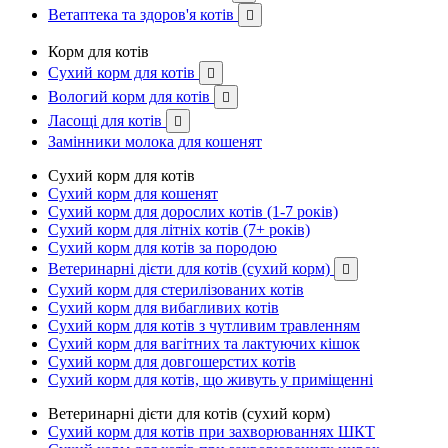
Ветаптека та здоров'я котів

Корм для котів
Сухий корм для котів

Вологий корм для котів

Ласощі для котів

Замінники молока для кошенят
Сухий корм для котів
Сухий корм для кошенят
Сухий корм для дорослих котів (1-7 років)
Сухий корм для літніх котів (7+ років)
Сухий корм для котів за породою
Ветеринарні дієти для котів (сухий корм)

Сухий корм для стерилізованих котів
Сухий корм для вибагливих котів
Сухий корм для котів з чутливим травленням
Сухий корм для вагітних та лактуючих кішок
Сухий корм для довгошерстих котів
Сухий корм для котів, що живуть у приміщенні
Ветеринарні дієти для котів (сухий корм)
Сухий корм для котів при захворюваннях ШКТ