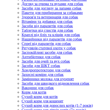
Догляд за очима та вухами для собак
Засоби для догляду за лапами собак
Пакети для прибирання за собаками
Здоров'я та ветеринарія для собак
Вітаміни та добавки для собак
Засоби від паразитів для собак
Таблетки від глистів для собак
Краплі від бліх та кліщів для собак
Нашийники від паразитів для собак
Спреї від паразитів для собак
Регуляція статевої охоти у собак
Заспокійливі засоби для собак
Антибіотики для собак
Засоби для очей та вух собак
Засоби для ШКТ собак
Хондропротектори для собак
Захисні коміри для собак
Замінники молока для цуценят
Засоби для швидкого відновлення собак
Вакцини для собак
Корм для котів
Сухий корм для котів
Сухий корм для кошенят
Сухий корм для дорослих котів (1-7 років)
Сухий корм для літніх котів (7+ років)