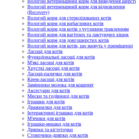
Вологий ветеринарний корм для виведення шерсті
Вологий ветеринарний корм для відновлення
(Recovery)
Вологий корм для стерилізованих котів
Вологий корм для вибагливих котів
Вологий корм для котів з чутливим травленням
Вологий корм для вагітних та лактуючих кішок
Вологий корм для довгошерстих котів
Вологий корм для котів, що живуть у приміщенні
Ласощі для котів
Функціональні ласощі для котів
М'які ласощі для котів
Хрусткі ласощі для котів
Ласощі-палички для котів
Крем-ласощі для котів
Замінники молока для кошенят
Аксесуари для котів
Миски та годівниці для котів
Іграшки для котів
Дражнилки для котів
Інтерактивні іграшки для котів
М'ячики для котів
Іграшки-мишки для котів
Дряпки та кігтеточки
Стовпчики-дряпки для котів