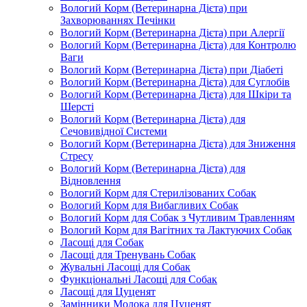
Вологий Корм (Ветеринарна Дієта) при
Захворюваннях Печінки
Вологий Корм (Ветеринарна Дієта) при Алергії
Вологий Корм (Ветеринарна Дієта) для Контролю
Ваги
Вологий Корм (Ветеринарна Дієта) при Діабеті
Вологий Корм (Ветеринарна Дієта) для Суглобів
Вологий Корм (Ветеринарна Дієта) для Шкіри та
Шерсті
Вологий Корм (Ветеринарна Дієта) для
Сечовивідної Системи
Вологий Корм (Ветеринарна Дієта) для Зниження
Стресу
Вологий Корм (Ветеринарна Дієта) для
Відновлення
Вологий Корм для Стерилізованих Собак
Вологий Корм для Вибагливих Собак
Вологий Корм для Собак з Чутливим Травленням
Вологий Корм для Вагітних та Лактуючих Собак
Ласощі для Собак
Ласощі для Тренувань Собак
Жувальні Ласощі для Собак
Функціональні Ласощі для Собак
Ласощі для Цуценят
Замінники Молока для Цуценят