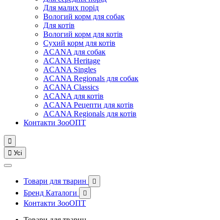
Для малих порід
Вологий корм для собак
Для котів
Вологий корм для котів
Сухий корм для котів
ACANA для собак
ACANA Heritage
ACANA Singles
ACANA Regionals для собак
ACANA Classics
ACANA для котів
ACANA Рецепти для котів
ACANA Regionals для котів
Контакти ЗооОПТ


Усі
Товари для тварин

Бренд Каталоги

Контакти ЗооОПТ
Товари для тварин