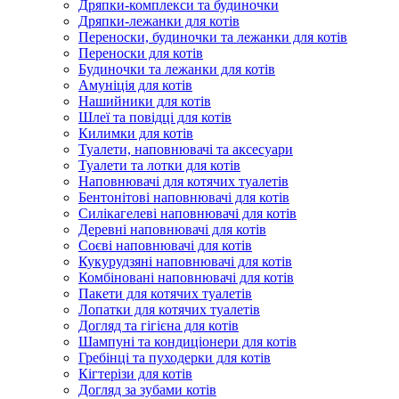
Дряпки-комплекси та будиночки
Дряпки-лежанки для котів
Переноски, будиночки та лежанки для котів
Переноски для котів
Будиночки та лежанки для котів
Амуніція для котів
Нашийники для котів
Шлеї та повідці для котів
Килимки для котів
Туалети, наповнювачі та аксесуари
Туалети та лотки для котів
Наповнювачі для котячих туалетів
Бентонітові наповнювачі для котів
Силікагелеві наповнювачі для котів
Деревні наповнювачі для котів
Соєві наповнювачі для котів
Кукурудзяні наповнювачі для котів
Комбіновані наповнювачі для котів
Пакети для котячих туалетів
Лопатки для котячих туалетів
Догляд та гігієна для котів
Шампуні та кондиціонери для котів
Гребінці та пуходерки для котів
Кігтерізи для котів
Догляд за зубами котів