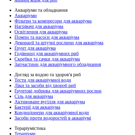
Акваріуми та обладнання
Акваріуми
Фільтри та компресори для акваріума
Нагрівачі для акваріума
Освітлення для акваріума
Помпи та насоси для акваріума
Декорації та штучні рослини для акваріума
Ґрунт для акваріума
Годівниці для акваріумних риб
Скребки та сачки для акваріума
Запчастини для акваріумного обладнання
Догляд за водою та здоров'я риб
Тести для акваріумної води
Ліки та засоби від хвороб риб
Ґрунтові добрива для акваріумних рослин
Сіль для акваріума
Активоване вугілля для акваріума
Бактерії для акваріума
Кондиціонери для акваріумної води
Засоби проти водоростей в акваріумі
Тераріумістика
Тераріуми