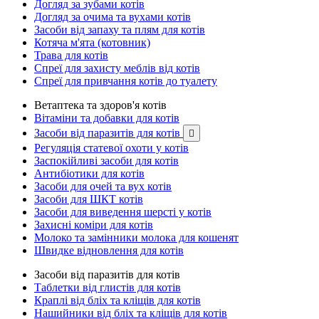
Догляд за зубами котів
Догляд за очима та вухами котів
Засоби від запаху та плям для котів
Котяча м'ята (котовник)
Трава для котів
Спреї для захисту меблів від котів
Спреї для привчання котів до туалету
Ветаптека та здоров'я котів
Вітаміни та добавки для котів
Засоби від паразитів для котів

Регуляція статевої охоти у котів
Заспокійливі засоби для котів
Антибіотики для котів
Засоби для очей та вух котів
Засоби для ШКТ котів
Засоби для виведення шерсті у котів
Захисні коміри для котів
Молоко та замінники молока для кошенят
Швидке відновлення для котів
Засоби від паразитів для котів
Таблетки від глистів для котів
Краплі від бліх та кліщів для котів
Нашийники від бліх та кліщів для котів