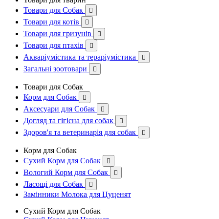
Товари для Собак

Товари для котів

Товари для гризунів

Товари для птахів

Акваріумістика та тераріумістика

Загальні зоотовари

Товари для Собак
Корм для Собак

Аксесуари для Собак

Догляд та гігієна для собак

Здоров'я та ветеринарія для собак

Корм для Собак
Сухий Корм для Собак

Вологий Корм для Собак

Ласощі для Собак

Замінники Молока для Цуценят
Сухий Корм для Собак