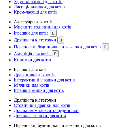
Хрусткі ласощі для котів
Ласощі-палички для котів
Крем-ласощі для котів
Аксесуари для котів
Миски та годівниці для котів
Іграшки для котів

Дряпки та кігтеточки

Переноски, будиночки та лежанки для котів

Амуніція для котів

Килимки для котів
Іграшки для котів
Дражнилки для котів
Інтерактивні іграшки для котів
М'ячики для котів
Іграшки-мишки для котів
Дряпки та кігтеточки
Стовпчики-дряпки для котів
Дряпки-комплекси та будиночки
Дряпки-лежанки для котів
Переноски, будиночки та лежанки для котів