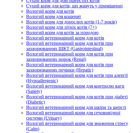
Сухий корм для довгошерстих котів
Сухий корм для котів, що живуть у приміщенні
Вологий корм для котів
Вологий корм для кошенят
Вологий корм для дорослих котів (1-7 років)
Вологий корм для літніх котів (7+)
Вологий корм для котів за породою
Вологий ветеринарний корм для котів
Вологий ветеринарний корм для котів при
захворюваннях ШКТ (Gastrointestinal)
Вологий ветеринарний корм для котів при
захворюваннях нирок (Renal)
Вологий ветеринарний корм для котів при
захворюваннях печінки (Hepatic)
Вологий ветеринарний корм для котів при алергії
(Hypoallergenic)
Вологий ветеринарний корм для контролю ваги
(Satiety)
Вологий ветеринарний корм для котів при діабеті
(Diabetic)
Вологий ветеринарний корм для шкіри та шерсті
Вологий ветеринарний корм для сечовивідної
системи (Urinary)
Вологий ветеринарний корм для зниження стресу
(Calm)