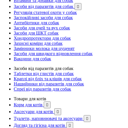
Вітаміни та добавки для собак
Засоби від паразитів для собак

Регуляція статевої охоти у собак
Заспокійливі засоби для собак
Антибіотики для собак
Засоби для очей та вух собак
Засоби для ШКТ собак
Хондропротектори для собак
Захисні коміри для собак
Замінники молока для цуценят
Засоби для швидкого відновлення собак
Вакцини для собак
Засоби від паразитів для собак
Таблетки від глистів для собак
Краплі від бліх та кліщів для собак
Нашийники від паразитів для собак
Спреї від паразитів для собак
Товари для котів
Корм для котів

Аксесуари для котів

Туалети, наповнювачі та аксесуари

Догляд та гігієна для котів
