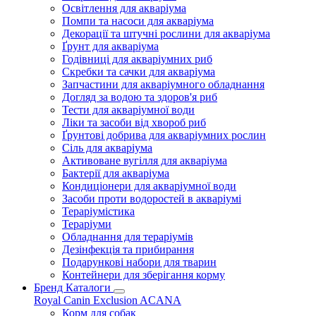
Освітлення для акваріума
Помпи та насоси для акваріума
Декорації та штучні рослини для акваріума
Ґрунт для акваріума
Годівниці для акваріумних риб
Скребки та сачки для акваріума
Запчастини для акваріумного обладнання
Догляд за водою та здоров'я риб
Тести для акваріумної води
Ліки та засоби від хвороб риб
Ґрунтові добрива для акваріумних рослин
Сіль для акваріума
Активоване вугілля для акваріума
Бактерії для акваріума
Кондиціонери для акваріумної води
Засоби проти водоростей в акваріумі
Тераріумістика
Тераріуми
Обладнання для тераріумів
Дезінфекція та прибирання
Подарункові набори для тварин
Контейнери для зберігання корму
Бренд Каталоги
Royal Canin
Exclusion
ACANA
Корм для собак