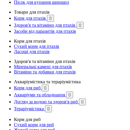
Пісок для купання шиншил
Товари для птахів
Корм для птахів

Здоров'я та вітаміни для птахів

Засоби від паразитів для птахів
Корм для птахів
Сухий корм для птахів
Ласощі для птахів
Здоров'я та вітаміни для птахів
Мінеральні камені для птахів
Вітаміни та добавки для птахів
Акваріумістика та тераріумістика
Корм для риб

Акваріуми та обладнання

Догляд за водою та здоров'я риб

Тераріумістика

Корм для риб
Сухий корм для риб
Живий корм для риб