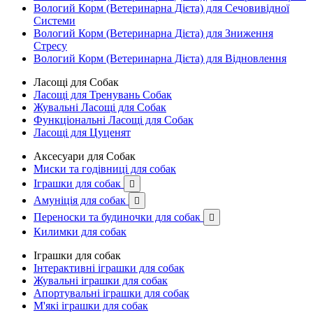
Вологий Корм (Ветеринарна Дієта) для Сечовивідної
Системи
Вологий Корм (Ветеринарна Дієта) для Зниження
Стресу
Вологий Корм (Ветеринарна Дієта) для Відновлення
Ласощі для Собак
Ласощі для Тренувань Собак
Жувальні Ласощі для Собак
Функціональні Ласощі для Собак
Ласощі для Цуценят
Аксесуари для Собак
Миски та годівниці для собак
Іграшки для собак

Амуніція для собак

Переноски та будиночки для собак

Килимки для собак
Іграшки для собак
Інтерактивні іграшки для собак
Жувальні іграшки для собак
Апортувальні іграшки для собак
М'які іграшки для собак