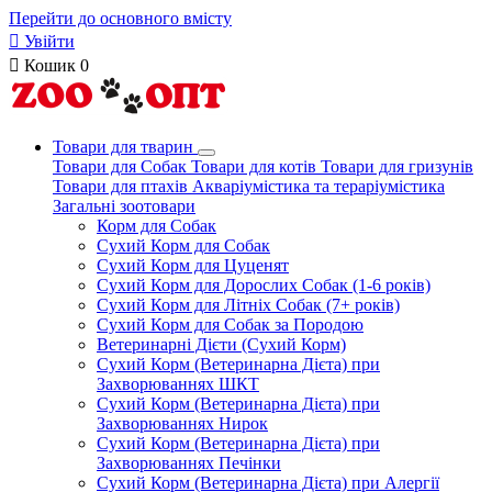
Перейти до основного вмісту

Увійти

Кошик
0
Товари для тварин
Товари для Собак
Товари для котів
Товари для гризунів
Товари для птахів
Акваріумістика та тераріумістика
Загальні зоотовари
Корм для Собак
Сухий Корм для Собак
Сухий Корм для Цуценят
Сухий Корм для Дорослих Собак (1-6 років)
Сухий Корм для Літніх Собак (7+ років)
Сухий Корм для Собак за Породою
Ветеринарні Дієти (Сухий Корм)
Сухий Корм (Ветеринарна Дієта) при
Захворюваннях ШКТ
Сухий Корм (Ветеринарна Дієта) при
Захворюваннях Нирок
Сухий Корм (Ветеринарна Дієта) при
Захворюваннях Печінки
Сухий Корм (Ветеринарна Дієта) при Алергії