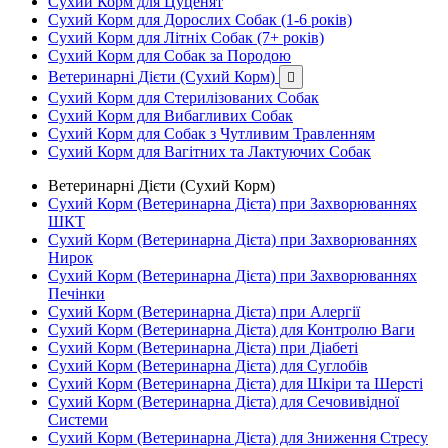
Сухий Корм для Цуценят
Сухий Корм для Дорослих Собак (1-6 років)
Сухий Корм для Літніх Собак (7+ років)
Сухий Корм для Собак за Породою
Ветеринарні Дієти (Сухий Корм)

Сухий Корм для Стерилізованих Собак
Сухий Корм для Вибагливих Собак
Сухий Корм для Собак з Чутливим Травленням
Сухий Корм для Вагітних та Лактуючих Собак
Ветеринарні Дієти (Сухий Корм)
Сухий Корм (Ветеринарна Дієта) при Захворюваннях
ШКТ
Сухий Корм (Ветеринарна Дієта) при Захворюваннях
Нирок
Сухий Корм (Ветеринарна Дієта) при Захворюваннях
Печінки
Сухий Корм (Ветеринарна Дієта) при Алергії
Сухий Корм (Ветеринарна Дієта) для Контролю Ваги
Сухий Корм (Ветеринарна Дієта) при Діабеті
Сухий Корм (Ветеринарна Дієта) для Суглобів
Сухий Корм (Ветеринарна Дієта) для Шкіри та Шерсті
Сухий Корм (Ветеринарна Дієта) для Сечовивідної
Системи
Сухий Корм (Ветеринарна Дієта) для Зниження Стресу