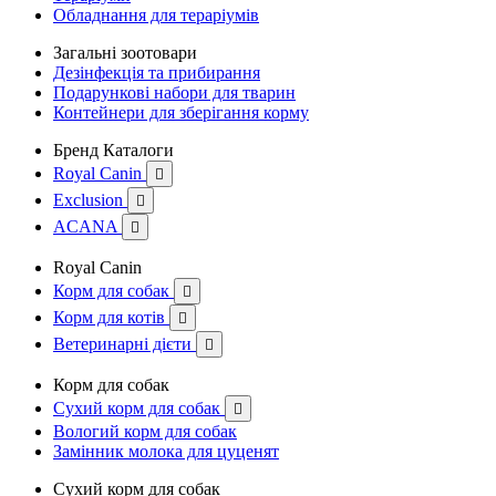
Обладнання для тераріумів
Загальні зоотовари
Дезінфекція та прибирання
Подарункові набори для тварин
Контейнери для зберігання корму
Бренд Каталоги
Royal Canin

Exclusion

ACANA

Royal Canin
Корм для собак

Корм для котів

Ветеринарні дієти

Корм для собак
Сухий корм для собак

Вологий корм для собак
Замінник молока для цуценят
Сухий корм для собак