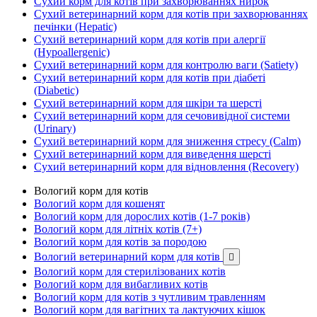
Сухий корм для котів при захворюваннях нирок
Сухий ветеринарний корм для котів при захворюваннях
печінки (Hepatic)
Сухий ветеринарний корм для котів при алергії
(Hypoallergenic)
Сухий ветеринарний корм для контролю ваги (Satiety)
Сухий ветеринарний корм для котів при діабеті
(Diabetic)
Сухий ветеринарний корм для шкіри та шерсті
Сухий ветеринарний корм для сечовивідної системи
(Urinary)
Сухий ветеринарний корм для зниження стресу (Calm)
Сухий ветеринарний корм для виведення шерсті
Сухий ветеринарний корм для відновлення (Recovery)
Вологий корм для котів
Вологий корм для кошенят
Вологий корм для дорослих котів (1-7 років)
Вологий корм для літніх котів (7+)
Вологий корм для котів за породою
Вологий ветеринарний корм для котів

Вологий корм для стерилізованих котів
Вологий корм для вибагливих котів
Вологий корм для котів з чутливим травленням
Вологий корм для вагітних та лактуючих кішок