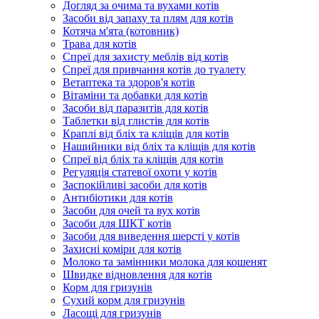
Догляд за очима та вухами котів
Засоби від запаху та плям для котів
Котяча м'ята (котовник)
Трава для котів
Спреї для захисту меблів від котів
Спреї для привчання котів до туалету
Ветаптека та здоров'я котів
Вітаміни та добавки для котів
Засоби від паразитів для котів
Таблетки від глистів для котів
Краплі від бліх та кліщів для котів
Нашийники від бліх та кліщів для котів
Спреї від бліх та кліщів для котів
Регуляція статевої охоти у котів
Заспокійливі засоби для котів
Антибіотики для котів
Засоби для очей та вух котів
Засоби для ШКТ котів
Засоби для виведення шерсті у котів
Захисні коміри для котів
Молоко та замінники молока для кошенят
Швидке відновлення для котів
Корм для гризунів
Сухий корм для гризунів
Ласощі для гризунів