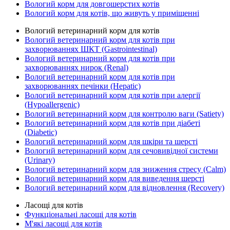
Вологий корм для довгошерстих котів
Вологий корм для котів, що живуть у приміщенні
Вологий ветеринарний корм для котів
Вологий ветеринарний корм для котів при
захворюваннях ШКТ (Gastrointestinal)
Вологий ветеринарний корм для котів при
захворюваннях нирок (Renal)
Вологий ветеринарний корм для котів при
захворюваннях печінки (Hepatic)
Вологий ветеринарний корм для котів при алергії
(Hypoallergenic)
Вологий ветеринарний корм для контролю ваги (Satiety)
Вологий ветеринарний корм для котів при діабеті
(Diabetic)
Вологий ветеринарний корм для шкіри та шерсті
Вологий ветеринарний корм для сечовивідної системи
(Urinary)
Вологий ветеринарний корм для зниження стресу (Calm)
Вологий ветеринарний корм для виведення шерсті
Вологий ветеринарний корм для відновлення (Recovery)
Ласощі для котів
Функціональні ласощі для котів
М'які ласощі для котів