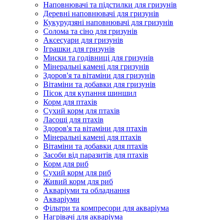
Наповнювачі та підстилки для гризунів
Деревні наповнювачі для гризунів
Кукурудзяні наповнювачі для гризунів
Солома та сіно для гризунів
Аксесуари для гризунів
Іграшки для гризунів
Миски та годівниці для гризунів
Мінеральні камені для гризунів
Здоров'я та вітаміни для гризунів
Вітаміни та добавки для гризунів
Пісок для купання шиншил
Корм для птахів
Сухий корм для птахів
Ласощі для птахів
Здоров'я та вітаміни для птахів
Мінеральні камені для птахів
Вітаміни та добавки для птахів
Засоби від паразитів для птахів
Корм для риб
Сухий корм для риб
Живий корм для риб
Акваріуми та обладнання
Акваріуми
Фільтри та компресори для акваріума
Нагрівачі для акваріума