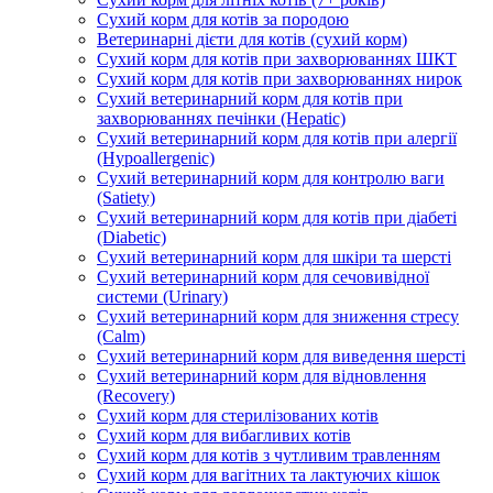
Сухий корм для котів за породою
Ветеринарні дієти для котів (сухий корм)
Сухий корм для котів при захворюваннях ШКТ
Сухий корм для котів при захворюваннях нирок
Сухий ветеринарний корм для котів при
захворюваннях печінки (Hepatic)
Сухий ветеринарний корм для котів при алергії
(Hypoallergenic)
Сухий ветеринарний корм для контролю ваги
(Satiety)
Сухий ветеринарний корм для котів при діабеті
(Diabetic)
Сухий ветеринарний корм для шкіри та шерсті
Сухий ветеринарний корм для сечовивідної
системи (Urinary)
Сухий ветеринарний корм для зниження стресу
(Calm)
Сухий ветеринарний корм для виведення шерсті
Сухий ветеринарний корм для відновлення
(Recovery)
Сухий корм для стерилізованих котів
Сухий корм для вибагливих котів
Сухий корм для котів з чутливим травленням
Сухий корм для вагітних та лактуючих кішок