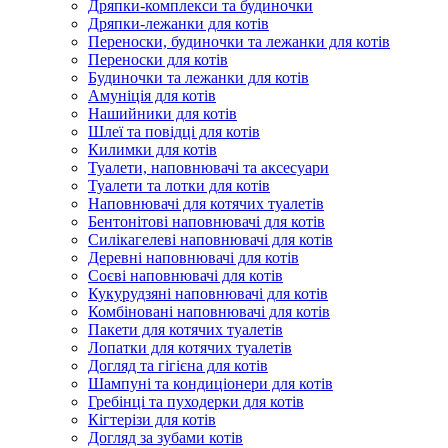
Дряпки-комплекси та будиночки
Дряпки-лежанки для котів
Переноски, будиночки та лежанки для котів
Переноски для котів
Будиночки та лежанки для котів
Амуніція для котів
Нашийники для котів
Шлеї та повідці для котів
Килимки для котів
Туалети, наповнювачі та аксесуари
Туалети та лотки для котів
Наповнювачі для котячих туалетів
Бентонітові наповнювачі для котів
Силікагелеві наповнювачі для котів
Деревні наповнювачі для котів
Соєві наповнювачі для котів
Кукурудзяні наповнювачі для котів
Комбіновані наповнювачі для котів
Пакети для котячих туалетів
Лопатки для котячих туалетів
Догляд та гігієна для котів
Шампуні та кондиціонери для котів
Гребінці та пуходерки для котів
Кігтерізи для котів
Догляд за зубами котів