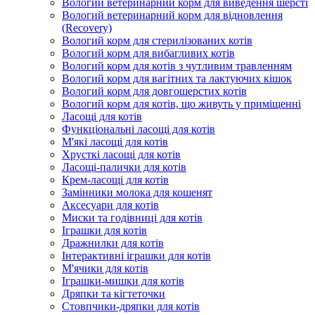
Вологий ветеринарний корм для виведення шерсті
Вологий ветеринарний корм для відновлення
(Recovery)
Вологий корм для стерилізованих котів
Вологий корм для вибагливих котів
Вологий корм для котів з чутливим травленням
Вологий корм для вагітних та лактуючих кішок
Вологий корм для довгошерстих котів
Вологий корм для котів, що живуть у приміщенні
Ласощі для котів
Функціональні ласощі для котів
М'які ласощі для котів
Хрусткі ласощі для котів
Ласощі-палички для котів
Крем-ласощі для котів
Замінники молока для кошенят
Аксесуари для котів
Миски та годівниці для котів
Іграшки для котів
Дражнилки для котів
Інтерактивні іграшки для котів
М'ячики для котів
Іграшки-мишки для котів
Дряпки та кігтеточки
Стовпчики-дряпки для котів