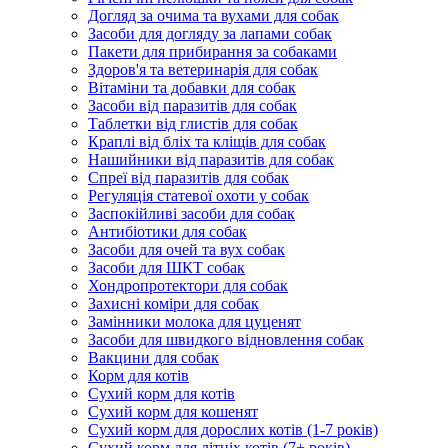
Догляд за очима та вухами для собак
Засоби для догляду за лапами собак
Пакети для прибирання за собаками
Здоров'я та ветеринарія для собак
Вітаміни та добавки для собак
Засоби від паразитів для собак
Таблетки від глистів для собак
Краплі від бліх та кліщів для собак
Нашийники від паразитів для собак
Спреї від паразитів для собак
Регуляція статевої охоти у собак
Заспокійливі засоби для собак
Антибіотики для собак
Засоби для очей та вух собак
Засоби для ШКТ собак
Хондропротектори для собак
Захисні коміри для собак
Замінники молока для цуценят
Засоби для швидкого відновлення собак
Вакцини для собак
Корм для котів
Сухий корм для котів
Сухий корм для кошенят
Сухий корм для дорослих котів (1-7 років)
Сухий корм для літніх котів (7+ років)