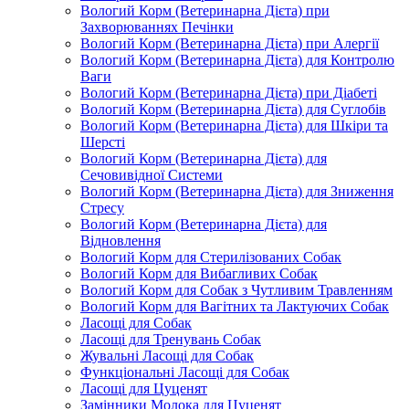
Вологий Корм (Ветеринарна Дієта) при
Захворюваннях Печінки
Вологий Корм (Ветеринарна Дієта) при Алергії
Вологий Корм (Ветеринарна Дієта) для Контролю
Ваги
Вологий Корм (Ветеринарна Дієта) при Діабеті
Вологий Корм (Ветеринарна Дієта) для Суглобів
Вологий Корм (Ветеринарна Дієта) для Шкіри та
Шерсті
Вологий Корм (Ветеринарна Дієта) для
Сечовивідної Системи
Вологий Корм (Ветеринарна Дієта) для Зниження
Стресу
Вологий Корм (Ветеринарна Дієта) для
Відновлення
Вологий Корм для Стерилізованих Собак
Вологий Корм для Вибагливих Собак
Вологий Корм для Собак з Чутливим Травленням
Вологий Корм для Вагітних та Лактуючих Собак
Ласощі для Собак
Ласощі для Тренувань Собак
Жувальні Ласощі для Собак
Функціональні Ласощі для Собак
Ласощі для Цуценят
Замінники Молока для Цуценят