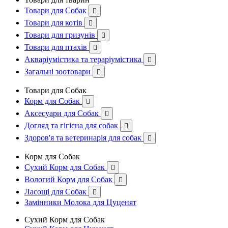
Товари для Собак

Товари для котів

Товари для гризунів

Товари для птахів

Акваріумістика та тераріумістика

Загальні зоотовари

Товари для Собак
Корм для Собак

Аксесуари для Собак

Догляд та гігієна для собак

Здоров'я та ветеринарія для собак

Корм для Собак
Сухий Корм для Собак

Вологий Корм для Собак

Ласощі для Собак

Замінники Молока для Цуценят
Сухий Корм для Собак