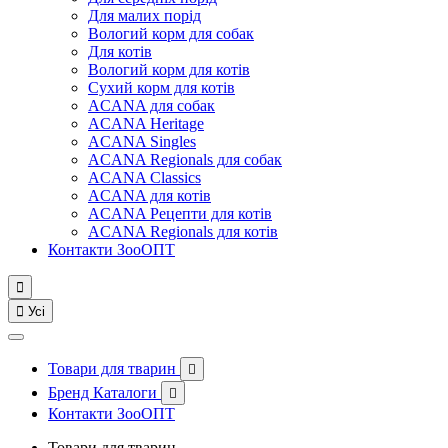
Для малих порід
Вологий корм для собак
Для котів
Вологий корм для котів
Сухий корм для котів
ACANA для собак
ACANA Heritage
ACANA Singles
ACANA Regionals для собак
ACANA Classics
ACANA для котів
ACANA Рецепти для котів
ACANA Regionals для котів
Контакти ЗооОПТ


Усі
Товари для тварин

Бренд Каталоги

Контакти ЗооОПТ
Товари для тварин