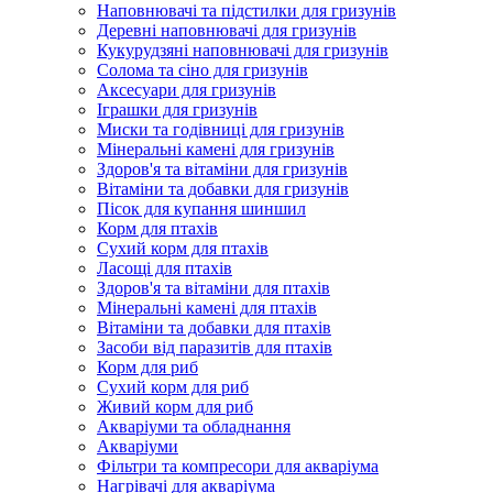
Наповнювачі та підстилки для гризунів
Деревні наповнювачі для гризунів
Кукурудзяні наповнювачі для гризунів
Солома та сіно для гризунів
Аксесуари для гризунів
Іграшки для гризунів
Миски та годівниці для гризунів
Мінеральні камені для гризунів
Здоров'я та вітаміни для гризунів
Вітаміни та добавки для гризунів
Пісок для купання шиншил
Корм для птахів
Сухий корм для птахів
Ласощі для птахів
Здоров'я та вітаміни для птахів
Мінеральні камені для птахів
Вітаміни та добавки для птахів
Засоби від паразитів для птахів
Корм для риб
Сухий корм для риб
Живий корм для риб
Акваріуми та обладнання
Акваріуми
Фільтри та компресори для акваріума
Нагрівачі для акваріума