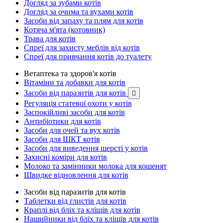
Догляд за зубами котів
Догляд за очима та вухами котів
Засоби від запаху та плям для котів
Котяча м'ята (котовник)
Трава для котів
Спреї для захисту меблів від котів
Спреї для привчання котів до туалету
Ветаптека та здоров'я котів
Вітаміни та добавки для котів
Засоби від паразитів для котів

Регуляція статевої охоти у котів
Заспокійливі засоби для котів
Антибіотики для котів
Засоби для очей та вух котів
Засоби для ШКТ котів
Засоби для виведення шерсті у котів
Захисні коміри для котів
Молоко та замінники молока для кошенят
Швидке відновлення для котів
Засоби від паразитів для котів
Таблетки від глистів для котів
Краплі від бліх та кліщів для котів
Нашийники від бліх та кліщів для котів