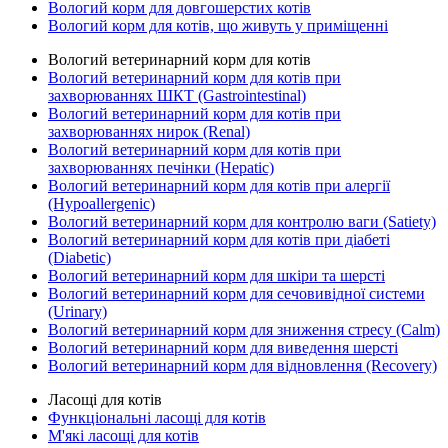
Вологий корм для довгошерстих котів
Вологий корм для котів, що живуть у приміщенні
Вологий ветеринарний корм для котів
Вологий ветеринарний корм для котів при
захворюваннях ШКТ (Gastrointestinal)
Вологий ветеринарний корм для котів при
захворюваннях нирок (Renal)
Вологий ветеринарний корм для котів при
захворюваннях печінки (Hepatic)
Вологий ветеринарний корм для котів при алергії
(Hypoallergenic)
Вологий ветеринарний корм для контролю ваги (Satiety)
Вологий ветеринарний корм для котів при діабеті
(Diabetic)
Вологий ветеринарний корм для шкіри та шерсті
Вологий ветеринарний корм для сечовивідної системи
(Urinary)
Вологий ветеринарний корм для зниження стресу (Calm)
Вологий ветеринарний корм для виведення шерсті
Вологий ветеринарний корм для відновлення (Recovery)
Ласощі для котів
Функціональні ласощі для котів
М'які ласощі для котів