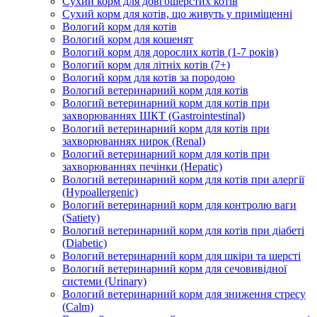
Сухий корм для довгошерстих котів
Сухий корм для котів, що живуть у приміщенні
Вологий корм для котів
Вологий корм для кошенят
Вологий корм для дорослих котів (1-7 років)
Вологий корм для літніх котів (7+)
Вологий корм для котів за породою
Вологий ветеринарний корм для котів
Вологий ветеринарний корм для котів при
захворюваннях ШКТ (Gastrointestinal)
Вологий ветеринарний корм для котів при
захворюваннях нирок (Renal)
Вологий ветеринарний корм для котів при
захворюваннях печінки (Hepatic)
Вологий ветеринарний корм для котів при алергії
(Hypoallergenic)
Вологий ветеринарний корм для контролю ваги
(Satiety)
Вологий ветеринарний корм для котів при діабеті
(Diabetic)
Вологий ветеринарний корм для шкіри та шерсті
Вологий ветеринарний корм для сечовивідної
системи (Urinary)
Вологий ветеринарний корм для зниження стресу
(Calm)