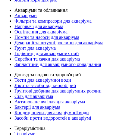
Акваріуми та обладнання
Акваріуми
Фільтри та компресори для акваріума
Нагрівачі для акваріума
Освітлення для акваріума
Помпи та насоси для акваріума
Декорації та штучні рослини для акваріума
Ґрунт для акваріума
Годівниці для акваріумних риб
Скребки та сачки для акваріума
Запчастини для акваріумного обладнання
Догляд за водою та здоров'я риб
Тести для акваріумної води
Ліки та засоби від хвороб риб
Ґрунтові добрива для акваріумних рослин
Сіль для акваріума
Активоване вугілля для акваріума
Бактерії для акваріума
Кондиціонери для акваріумної води
Засоби проти водоростей в акваріумі
Тераріумістика
Тераріуми