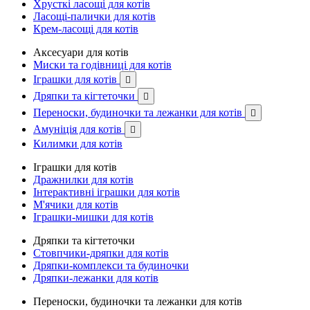
Хрусткі ласощі для котів
Ласощі-палички для котів
Крем-ласощі для котів
Аксесуари для котів
Миски та годівниці для котів
Іграшки для котів

Дряпки та кігтеточки

Переноски, будиночки та лежанки для котів

Амуніція для котів

Килимки для котів
Іграшки для котів
Дражнилки для котів
Інтерактивні іграшки для котів
М'ячики для котів
Іграшки-мишки для котів
Дряпки та кігтеточки
Стовпчики-дряпки для котів
Дряпки-комплекси та будиночки
Дряпки-лежанки для котів
Переноски, будиночки та лежанки для котів