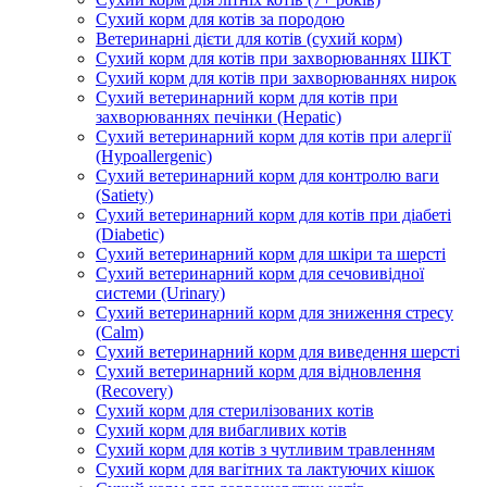
Сухий корм для котів за породою
Ветеринарні дієти для котів (сухий корм)
Сухий корм для котів при захворюваннях ШКТ
Сухий корм для котів при захворюваннях нирок
Сухий ветеринарний корм для котів при
захворюваннях печінки (Hepatic)
Сухий ветеринарний корм для котів при алергії
(Hypoallergenic)
Сухий ветеринарний корм для контролю ваги
(Satiety)
Сухий ветеринарний корм для котів при діабеті
(Diabetic)
Сухий ветеринарний корм для шкіри та шерсті
Сухий ветеринарний корм для сечовивідної
системи (Urinary)
Сухий ветеринарний корм для зниження стресу
(Calm)
Сухий ветеринарний корм для виведення шерсті
Сухий ветеринарний корм для відновлення
(Recovery)
Сухий корм для стерилізованих котів
Сухий корм для вибагливих котів
Сухий корм для котів з чутливим травленням
Сухий корм для вагітних та лактуючих кішок