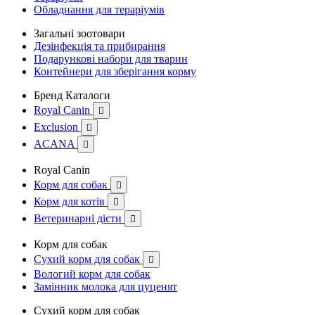
Обладнання для тераріумів
Загальні зоотовари
Дезінфекція та прибирання
Подарункові набори для тварин
Контейнери для зберігання корму
Бренд Каталоги
Royal Canin

Exclusion

ACANA

Royal Canin
Корм для собак

Корм для котів

Ветеринарні дієти

Корм для собак
Сухий корм для собак

Вологий корм для собак
Замінник молока для цуценят
Сухий корм для собак