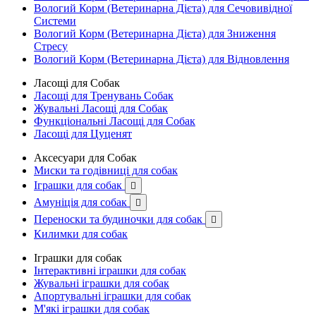
Вологий Корм (Ветеринарна Дієта) для Сечовивідної
Системи
Вологий Корм (Ветеринарна Дієта) для Зниження
Стресу
Вологий Корм (Ветеринарна Дієта) для Відновлення
Ласощі для Собак
Ласощі для Тренувань Собак
Жувальні Ласощі для Собак
Функціональні Ласощі для Собак
Ласощі для Цуценят
Аксесуари для Собак
Миски та годівниці для собак
Іграшки для собак

Амуніція для собак

Переноски та будиночки для собак

Килимки для собак
Іграшки для собак
Інтерактивні іграшки для собак
Жувальні іграшки для собак
Апортувальні іграшки для собак
М'які іграшки для собак