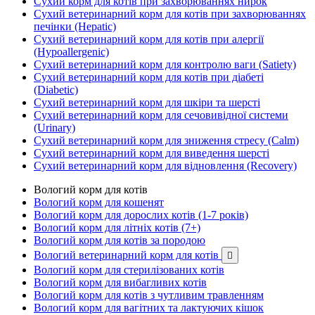
Сухий корм для котів при захворюваннях нирок
Сухий ветеринарний корм для котів при захворюваннях
печінки (Hepatic)
Сухий ветеринарний корм для котів при алергії
(Hypoallergenic)
Сухий ветеринарний корм для контролю ваги (Satiety)
Сухий ветеринарний корм для котів при діабеті
(Diabetic)
Сухий ветеринарний корм для шкіри та шерсті
Сухий ветеринарний корм для сечовивідної системи
(Urinary)
Сухий ветеринарний корм для зниження стресу (Calm)
Сухий ветеринарний корм для виведення шерсті
Сухий ветеринарний корм для відновлення (Recovery)
Вологий корм для котів
Вологий корм для кошенят
Вологий корм для дорослих котів (1-7 років)
Вологий корм для літніх котів (7+)
Вологий корм для котів за породою
Вологий ветеринарний корм для котів

Вологий корм для стерилізованих котів
Вологий корм для вибагливих котів
Вологий корм для котів з чутливим травленням
Вологий корм для вагітних та лактуючих кішок