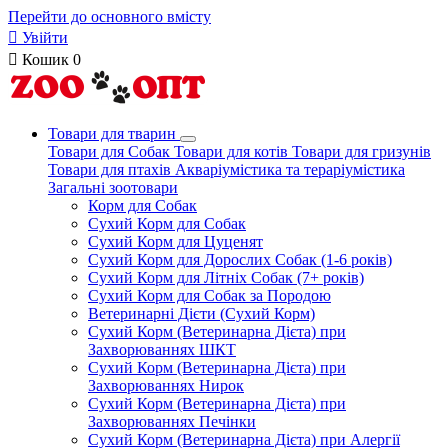
Перейти до основного вмісту

Увійти

Кошик
0
Товари для тварин
Товари для Собак
Товари для котів
Товари для гризунів
Товари для птахів
Акваріумістика та тераріумістика
Загальні зоотовари
Корм для Собак
Сухий Корм для Собак
Сухий Корм для Цуценят
Сухий Корм для Дорослих Собак (1-6 років)
Сухий Корм для Літніх Собак (7+ років)
Сухий Корм для Собак за Породою
Ветеринарні Дієти (Сухий Корм)
Сухий Корм (Ветеринарна Дієта) при
Захворюваннях ШКТ
Сухий Корм (Ветеринарна Дієта) при
Захворюваннях Нирок
Сухий Корм (Ветеринарна Дієта) при
Захворюваннях Печінки
Сухий Корм (Ветеринарна Дієта) при Алергії