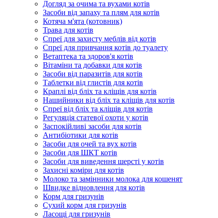
Догляд за очима та вухами котів
Засоби від запаху та плям для котів
Котяча м'ята (котовник)
Трава для котів
Спреї для захисту меблів від котів
Спреї для привчання котів до туалету
Ветаптека та здоров'я котів
Вітаміни та добавки для котів
Засоби від паразитів для котів
Таблетки від глистів для котів
Краплі від бліх та кліщів для котів
Нашийники від бліх та кліщів для котів
Спреї від бліх та кліщів для котів
Регуляція статевої охоти у котів
Заспокійливі засоби для котів
Антибіотики для котів
Засоби для очей та вух котів
Засоби для ШКТ котів
Засоби для виведення шерсті у котів
Захисні коміри для котів
Молоко та замінники молока для кошенят
Швидке відновлення для котів
Корм для гризунів
Сухий корм для гризунів
Ласощі для гризунів