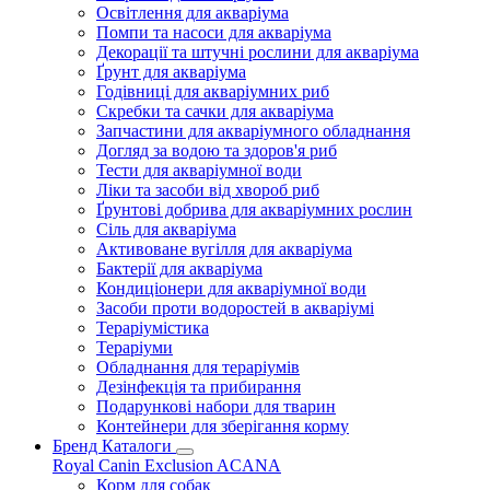
Освітлення для акваріума
Помпи та насоси для акваріума
Декорації та штучні рослини для акваріума
Ґрунт для акваріума
Годівниці для акваріумних риб
Скребки та сачки для акваріума
Запчастини для акваріумного обладнання
Догляд за водою та здоров'я риб
Тести для акваріумної води
Ліки та засоби від хвороб риб
Ґрунтові добрива для акваріумних рослин
Сіль для акваріума
Активоване вугілля для акваріума
Бактерії для акваріума
Кондиціонери для акваріумної води
Засоби проти водоростей в акваріумі
Тераріумістика
Тераріуми
Обладнання для тераріумів
Дезінфекція та прибирання
Подарункові набори для тварин
Контейнери для зберігання корму
Бренд Каталоги
Royal Canin
Exclusion
ACANA
Корм для собак