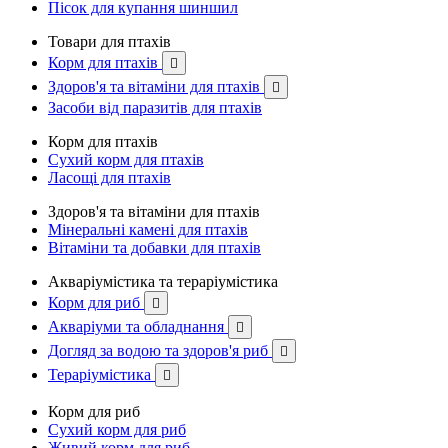
Пісок для купання шиншил
Товари для птахів
Корм для птахів

Здоров'я та вітаміни для птахів

Засоби від паразитів для птахів
Корм для птахів
Сухий корм для птахів
Ласощі для птахів
Здоров'я та вітаміни для птахів
Мінеральні камені для птахів
Вітаміни та добавки для птахів
Акваріумістика та тераріумістика
Корм для риб

Акваріуми та обладнання

Догляд за водою та здоров'я риб

Тераріумістика

Корм для риб
Сухий корм для риб
Живий корм для риб