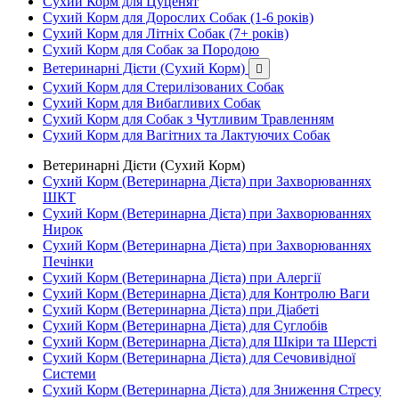
Сухий Корм для Цуценят
Сухий Корм для Дорослих Собак (1-6 років)
Сухий Корм для Літніх Собак (7+ років)
Сухий Корм для Собак за Породою
Ветеринарні Дієти (Сухий Корм)

Сухий Корм для Стерилізованих Собак
Сухий Корм для Вибагливих Собак
Сухий Корм для Собак з Чутливим Травленням
Сухий Корм для Вагітних та Лактуючих Собак
Ветеринарні Дієти (Сухий Корм)
Сухий Корм (Ветеринарна Дієта) при Захворюваннях
ШКТ
Сухий Корм (Ветеринарна Дієта) при Захворюваннях
Нирок
Сухий Корм (Ветеринарна Дієта) при Захворюваннях
Печінки
Сухий Корм (Ветеринарна Дієта) при Алергії
Сухий Корм (Ветеринарна Дієта) для Контролю Ваги
Сухий Корм (Ветеринарна Дієта) при Діабеті
Сухий Корм (Ветеринарна Дієта) для Суглобів
Сухий Корм (Ветеринарна Дієта) для Шкіри та Шерсті
Сухий Корм (Ветеринарна Дієта) для Сечовивідної
Системи
Сухий Корм (Ветеринарна Дієта) для Зниження Стресу