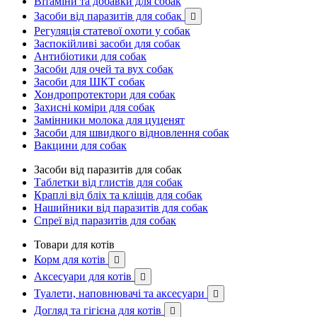
Вітаміни та добавки для собак
Засоби від паразитів для собак

Регуляція статевої охоти у собак
Заспокійливі засоби для собак
Антибіотики для собак
Засоби для очей та вух собак
Засоби для ШКТ собак
Хондропротектори для собак
Захисні коміри для собак
Замінники молока для цуценят
Засоби для швидкого відновлення собак
Вакцини для собак
Засоби від паразитів для собак
Таблетки від глистів для собак
Краплі від бліх та кліщів для собак
Нашийники від паразитів для собак
Спреї від паразитів для собак
Товари для котів
Корм для котів

Аксесуари для котів

Туалети, наповнювачі та аксесуари

Догляд та гігієна для котів
