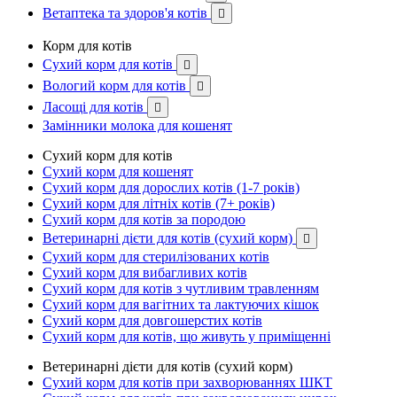
Ветаптека та здоров'я котів

Корм для котів
Сухий корм для котів

Вологий корм для котів

Ласощі для котів

Замінники молока для кошенят
Сухий корм для котів
Сухий корм для кошенят
Сухий корм для дорослих котів (1-7 років)
Сухий корм для літніх котів (7+ років)
Сухий корм для котів за породою
Ветеринарні дієти для котів (сухий корм)

Сухий корм для стерилізованих котів
Сухий корм для вибагливих котів
Сухий корм для котів з чутливим травленням
Сухий корм для вагітних та лактуючих кішок
Сухий корм для довгошерстих котів
Сухий корм для котів, що живуть у приміщенні
Ветеринарні дієти для котів (сухий корм)
Сухий корм для котів при захворюваннях ШКТ