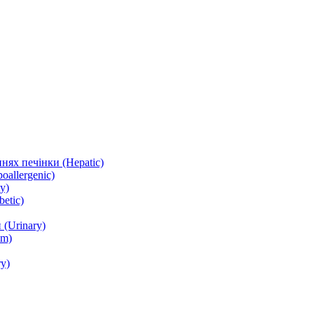
нях печінки (Hepatic)
oallergenic)
y)
etic)
(Urinary)
lm)
y)