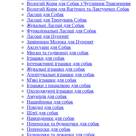
Вологий Корм для Собак з Чутливим Травленням
Вологий Корм для Вагітних та Лактуючих Собак
Ласощі для Собак
Ласощі для Тренувань Собак
Жувальні Ласощі для Собак
Функціональні Ласощі для Собак
Ласощі для Цуценят
Замінники Молока для Цуценят
Аксесуари для Собак
Миски та годівниці для собак
Іграшки для собак
Інтерактивні іграшки для собак
Жувальні іграшки для собак
Апортувальні іграшки для собак
М'які іграшки для собак
Іграшки з пищалкою для собак
Охолоджуючі іграшки для собак
Амуніція для собак
Нашийники для собак
Повідці для собак
Шлеї для собак
Намордники для собак
Переноски та будиночки для собак
Переноски для собак
Будиночки та лежанки для собак