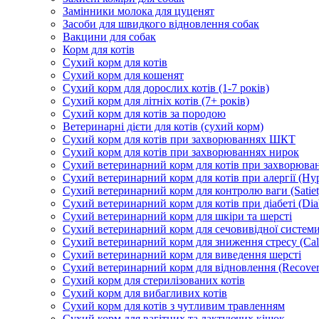
Замінники молока для цуценят
Засоби для швидкого відновлення собак
Вакцини для собак
Корм для котів
Сухий корм для котів
Сухий корм для кошенят
Сухий корм для дорослих котів (1-7 років)
Сухий корм для літніх котів (7+ років)
Сухий корм для котів за породою
Ветеринарні дієти для котів (сухий корм)
Сухий корм для котів при захворюваннях ШКТ
Сухий корм для котів при захворюваннях нирок
Сухий ветеринарний корм для котів при захворюван
Сухий ветеринарний корм для котів при алергії (Hyp
Сухий ветеринарний корм для контролю ваги (Satiet
Сухий ветеринарний корм для котів при діабеті (Diab
Сухий ветеринарний корм для шкіри та шерсті
Сухий ветеринарний корм для сечовивідної системи 
Сухий ветеринарний корм для зниження стресу (Ca
Сухий ветеринарний корм для виведення шерсті
Сухий ветеринарний корм для відновлення (Recover
Сухий корм для стерилізованих котів
Сухий корм для вибагливих котів
Сухий корм для котів з чутливим травленням
Сухий корм для вагітних та лактуючих кішок