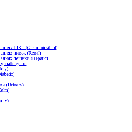
ннях ШКТ (Gastrointestinal)
аннях нирок (Renal)
аннях печінки (Hepatic)
ypoallergenic)
ety)
abetic)
и (Urinary)
Calm)
ery)