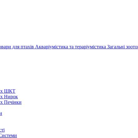
овари для птахів
Акваріумістика та тераріумістика
Загальні зоот
нях ШКТ
ях Нирок
ях Печінки
и
ті
 Системи