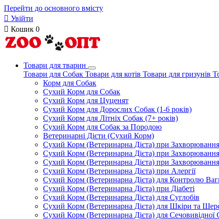
Перейти до основного вмісту

Увійти

Кошик
0
Товари для тварин
Товари для Собак
Товари для котів
Товари для гризунів
Т
Корм для Собак
Сухий Корм для Собак
Сухий Корм для Цуценят
Сухий Корм для Дорослих Собак (1-6 років)
Сухий Корм для Літніх Собак (7+ років)
Сухий Корм для Собак за Породою
Ветеринарні Дієти (Сухий Корм)
Сухий Корм (Ветеринарна Дієта) при Захворюван
Сухий Корм (Ветеринарна Дієта) при Захворюванн
Сухий Корм (Ветеринарна Дієта) при Захворюванн
Сухий Корм (Ветеринарна Дієта) при Алергії
Сухий Корм (Ветеринарна Дієта) для Контролю Ваг
Сухий Корм (Ветеринарна Дієта) при Діабеті
Сухий Корм (Ветеринарна Дієта) для Суглобів
Сухий Корм (Ветеринарна Дієта) для Шкіри та Шерс
Сухий Корм (Ветеринарна Дієта) для Сечовивідної