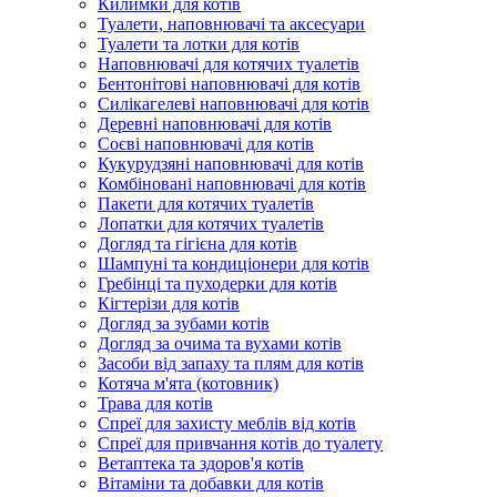
Килимки для котів
Туалети, наповнювачі та аксесуари
Туалети та лотки для котів
Наповнювачі для котячих туалетів
Бентонітові наповнювачі для котів
Силікагелеві наповнювачі для котів
Деревні наповнювачі для котів
Соєві наповнювачі для котів
Кукурудзяні наповнювачі для котів
Комбіновані наповнювачі для котів
Пакети для котячих туалетів
Лопатки для котячих туалетів
Догляд та гігієна для котів
Шампуні та кондиціонери для котів
Гребінці та пуходерки для котів
Кігтерізи для котів
Догляд за зубами котів
Догляд за очима та вухами котів
Засоби від запаху та плям для котів
Котяча м'ята (котовник)
Трава для котів
Спреї для захисту меблів від котів
Спреї для привчання котів до туалету
Ветаптека та здоров'я котів
Вітаміни та добавки для котів