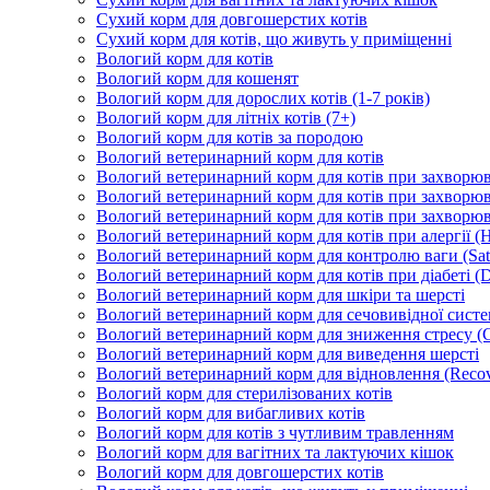
Сухий корм для довгошерстих котів
Сухий корм для котів, що живуть у приміщенні
Вологий корм для котів
Вологий корм для кошенят
Вологий корм для дорослих котів (1-7 років)
Вологий корм для літніх котів (7+)
Вологий корм для котів за породою
Вологий ветеринарний корм для котів
Вологий ветеринарний корм для котів при захворюва
Вологий ветеринарний корм для котів при захворюв
Вологий ветеринарний корм для котів при захворюв
Вологий ветеринарний корм для котів при алергії (H
Вологий ветеринарний корм для контролю ваги (Sati
Вологий ветеринарний корм для котів при діабеті (Di
Вологий ветеринарний корм для шкіри та шерсті
Вологий ветеринарний корм для сечовивідної систем
Вологий ветеринарний корм для зниження стресу (
Вологий ветеринарний корм для виведення шерсті
Вологий ветеринарний корм для відновлення (Recov
Вологий корм для стерилізованих котів
Вологий корм для вибагливих котів
Вологий корм для котів з чутливим травленням
Вологий корм для вагітних та лактуючих кішок
Вологий корм для довгошерстих котів