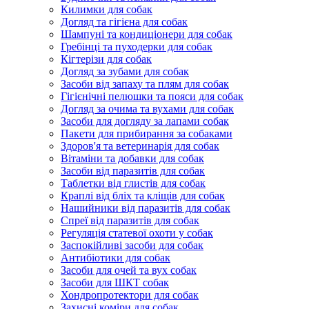
Килимки для собак
Догляд та гігієна для собак
Шампуні та кондиціонери для собак
Гребінці та пуходерки для собак
Кігтерізи для собак
Догляд за зубами для собак
Засоби від запаху та плям для собак
Гігієнічні пелюшки та пояси для собак
Догляд за очима та вухами для собак
Засоби для догляду за лапами собак
Пакети для прибирання за собаками
Здоров'я та ветеринарія для собак
Вітаміни та добавки для собак
Засоби від паразитів для собак
Таблетки від глистів для собак
Краплі від бліх та кліщів для собак
Нашийники від паразитів для собак
Спреї від паразитів для собак
Регуляція статевої охоти у собак
Заспокійливі засоби для собак
Антибіотики для собак
Засоби для очей та вух собак
Засоби для ШКТ собак
Хондропротектори для собак
Захисні коміри для собак