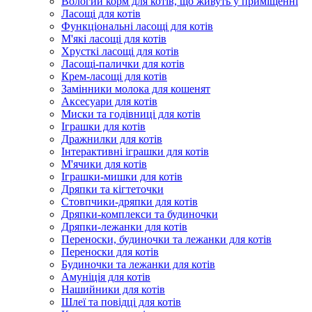
Вологий корм для котів, що живуть у приміщенні
Ласощі для котів
Функціональні ласощі для котів
М'які ласощі для котів
Хрусткі ласощі для котів
Ласощі-палички для котів
Крем-ласощі для котів
Замінники молока для кошенят
Аксесуари для котів
Миски та годівниці для котів
Іграшки для котів
Дражнилки для котів
Інтерактивні іграшки для котів
М'ячики для котів
Іграшки-мишки для котів
Дряпки та кігтеточки
Стовпчики-дряпки для котів
Дряпки-комплекси та будиночки
Дряпки-лежанки для котів
Переноски, будиночки та лежанки для котів
Переноски для котів
Будиночки та лежанки для котів
Амуніція для котів
Нашийники для котів
Шлеї та повідці для котів