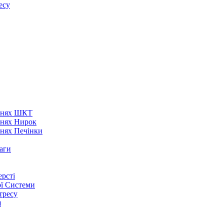
есу
аннях ШКТ
ннях Нирок
ннях Печінки
аги
рсті
ої Системи
тресу
я