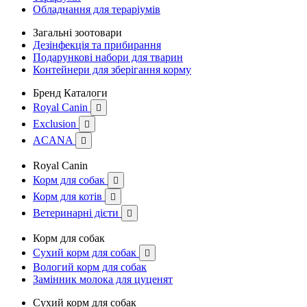
Обладнання для тераріумів
Загальні зоотовари
Дезінфекція та прибирання
Подарункові набори для тварин
Контейнери для зберігання корму
Бренд Каталоги
Royal Canin

Exclusion

ACANA

Royal Canin
Корм для собак

Корм для котів

Ветеринарні дієти

Корм для собак
Сухий корм для собак

Вологий корм для собак
Замінник молока для цуценят
Сухий корм для собак