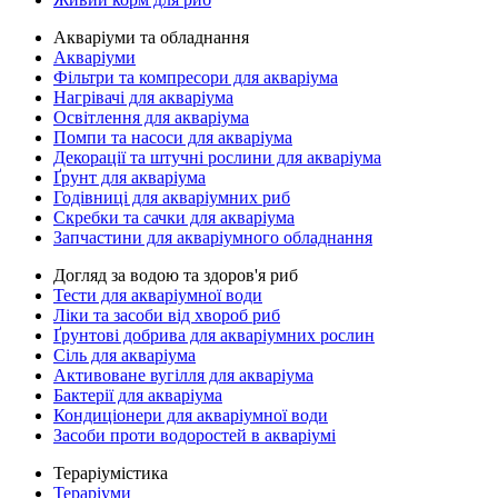
Акваріуми та обладнання
Акваріуми
Фільтри та компресори для акваріума
Нагрівачі для акваріума
Освітлення для акваріума
Помпи та насоси для акваріума
Декорації та штучні рослини для акваріума
Ґрунт для акваріума
Годівниці для акваріумних риб
Скребки та сачки для акваріума
Запчастини для акваріумного обладнання
Догляд за водою та здоров'я риб
Тести для акваріумної води
Ліки та засоби від хвороб риб
Ґрунтові добрива для акваріумних рослин
Сіль для акваріума
Активоване вугілля для акваріума
Бактерії для акваріума
Кондиціонери для акваріумної води
Засоби проти водоростей в акваріумі
Тераріумістика
Тераріуми