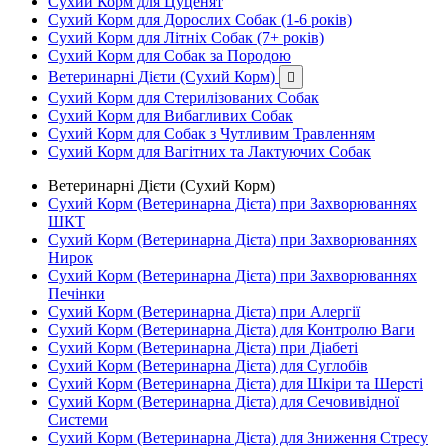
Сухий Корм для Цуценят
Сухий Корм для Дорослих Собак (1-6 років)
Сухий Корм для Літніх Собак (7+ років)
Сухий Корм для Собак за Породою
Ветеринарні Дієти (Сухий Корм)

Сухий Корм для Стерилізованих Собак
Сухий Корм для Вибагливих Собак
Сухий Корм для Собак з Чутливим Травленням
Сухий Корм для Вагітних та Лактуючих Собак
Ветеринарні Дієти (Сухий Корм)
Сухий Корм (Ветеринарна Дієта) при Захворюваннях
ШКТ
Сухий Корм (Ветеринарна Дієта) при Захворюваннях
Нирок
Сухий Корм (Ветеринарна Дієта) при Захворюваннях
Печінки
Сухий Корм (Ветеринарна Дієта) при Алергії
Сухий Корм (Ветеринарна Дієта) для Контролю Ваги
Сухий Корм (Ветеринарна Дієта) при Діабеті
Сухий Корм (Ветеринарна Дієта) для Суглобів
Сухий Корм (Ветеринарна Дієта) для Шкіри та Шерсті
Сухий Корм (Ветеринарна Дієта) для Сечовивідної
Системи
Сухий Корм (Ветеринарна Дієта) для Зниження Стресу