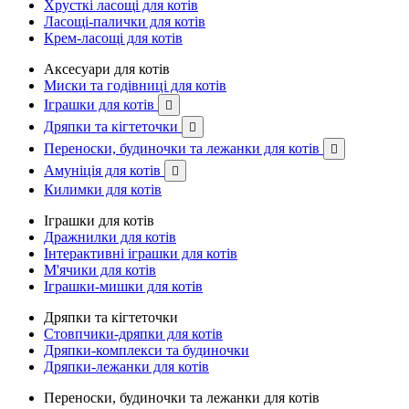
Хрусткі ласощі для котів
Ласощі-палички для котів
Крем-ласощі для котів
Аксесуари для котів
Миски та годівниці для котів
Іграшки для котів

Дряпки та кігтеточки

Переноски, будиночки та лежанки для котів

Амуніція для котів

Килимки для котів
Іграшки для котів
Дражнилки для котів
Інтерактивні іграшки для котів
М'ячики для котів
Іграшки-мишки для котів
Дряпки та кігтеточки
Стовпчики-дряпки для котів
Дряпки-комплекси та будиночки
Дряпки-лежанки для котів
Переноски, будиночки та лежанки для котів