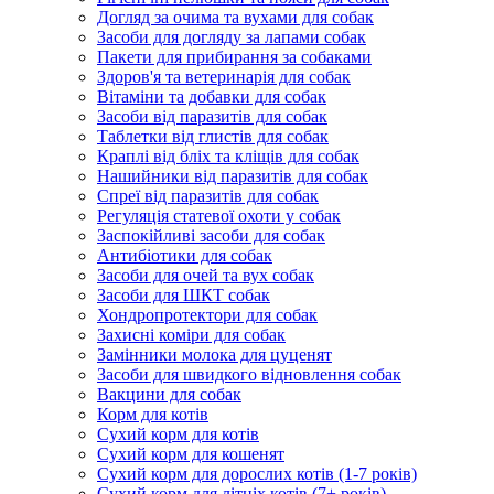
Догляд за очима та вухами для собак
Засоби для догляду за лапами собак
Пакети для прибирання за собаками
Здоров'я та ветеринарія для собак
Вітаміни та добавки для собак
Засоби від паразитів для собак
Таблетки від глистів для собак
Краплі від бліх та кліщів для собак
Нашийники від паразитів для собак
Спреї від паразитів для собак
Регуляція статевої охоти у собак
Заспокійливі засоби для собак
Антибіотики для собак
Засоби для очей та вух собак
Засоби для ШКТ собак
Хондропротектори для собак
Захисні коміри для собак
Замінники молока для цуценят
Засоби для швидкого відновлення собак
Вакцини для собак
Корм для котів
Сухий корм для котів
Сухий корм для кошенят
Сухий корм для дорослих котів (1-7 років)
Сухий корм для літніх котів (7+ років)