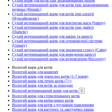
Сухий корм для котів при захворюваннях нирок
Сухий ветеринарний корм для котів при захворюваннях
печінки (Hepatic)
Сухий ветеринарний корм для котів при алергії
(Hypoallergenic)
Сухий ветеринарний корм для контролю ваги (Satiety)
Сухий ветеринарний корм для котів при діабеті
(Diabetic)
Сухий ветеринарний корм для шкіри та шерсті
Сухий ветеринарний корм для сечовивідної системи
(Urinary)
Сухий ветеринарний корм для зниження стресу (Calm)
Сухий ветеринарний корм для виведення шерсті
Сухий ветеринарний корм для відновлення (Recovery)
Вологий корм для котів
Вологий корм для кошенят
Вологий корм для дорослих котів (1-7 років)
Вологий корм для літніх котів (7+)
Вологий корм для котів за породою
Вологий ветеринарний корм для котів

Вологий корм для стерилізованих котів
Вологий корм для вибагливих котів
Вологий корм для котів з чутливим травленням
Вологий корм для вагітних та лактуючих кішок