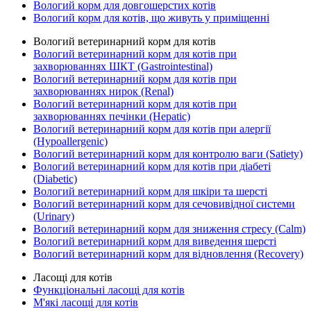
Вологий корм для довгошерстих котів
Вологий корм для котів, що живуть у приміщенні
Вологий ветеринарний корм для котів
Вологий ветеринарний корм для котів при
захворюваннях ШКТ (Gastrointestinal)
Вологий ветеринарний корм для котів при
захворюваннях нирок (Renal)
Вологий ветеринарний корм для котів при
захворюваннях печінки (Hepatic)
Вологий ветеринарний корм для котів при алергії
(Hypoallergenic)
Вологий ветеринарний корм для контролю ваги (Satiety)
Вологий ветеринарний корм для котів при діабеті
(Diabetic)
Вологий ветеринарний корм для шкіри та шерсті
Вологий ветеринарний корм для сечовивідної системи
(Urinary)
Вологий ветеринарний корм для зниження стресу (Calm)
Вологий ветеринарний корм для виведення шерсті
Вологий ветеринарний корм для відновлення (Recovery)
Ласощі для котів
Функціональні ласощі для котів
М'які ласощі для котів