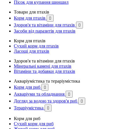
Пісок для купання шиншил
Товари для птахів
Корм для птахів

Здоров'я та вітаміни для птахів

Засоби від паразитів для птахів
Корм для птахів
Сухий корм для птахів
Ласощі для птахів
Здоров'я та вітаміни для птахів
Мінеральні камені для птахів
Вітаміни та добавки для птахів
Акваріумістика та тераріумістика
Корм для риб

Акваріуми та обладнання

Догляд за водою та здоров'я риб

Тераріумістика

Корм для риб
Сухий корм для риб
Живий корм для риб