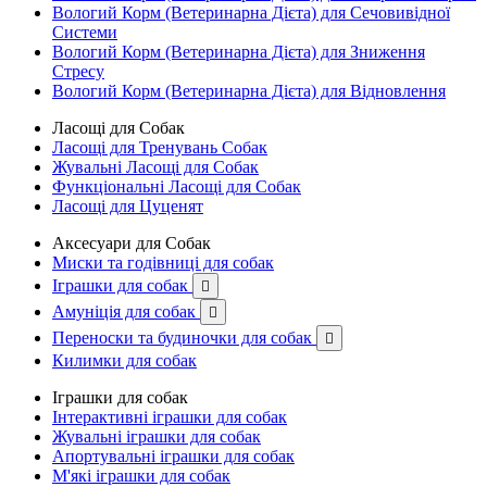
Вологий Корм (Ветеринарна Дієта) для Сечовивідної
Системи
Вологий Корм (Ветеринарна Дієта) для Зниження
Стресу
Вологий Корм (Ветеринарна Дієта) для Відновлення
Ласощі для Собак
Ласощі для Тренувань Собак
Жувальні Ласощі для Собак
Функціональні Ласощі для Собак
Ласощі для Цуценят
Аксесуари для Собак
Миски та годівниці для собак
Іграшки для собак

Амуніція для собак

Переноски та будиночки для собак

Килимки для собак
Іграшки для собак
Інтерактивні іграшки для собак
Жувальні іграшки для собак
Апортувальні іграшки для собак
М'які іграшки для собак