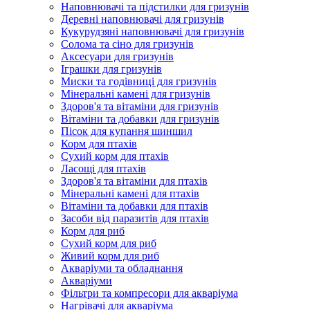
Наповнювачі та підстилки для гризунів
Деревні наповнювачі для гризунів
Кукурудзяні наповнювачі для гризунів
Солома та сіно для гризунів
Аксесуари для гризунів
Іграшки для гризунів
Миски та годівниці для гризунів
Мінеральні камені для гризунів
Здоров'я та вітаміни для гризунів
Вітаміни та добавки для гризунів
Пісок для купання шиншил
Корм для птахів
Сухий корм для птахів
Ласощі для птахів
Здоров'я та вітаміни для птахів
Мінеральні камені для птахів
Вітаміни та добавки для птахів
Засоби від паразитів для птахів
Корм для риб
Сухий корм для риб
Живий корм для риб
Акваріуми та обладнання
Акваріуми
Фільтри та компресори для акваріума
Нагрівачі для акваріума