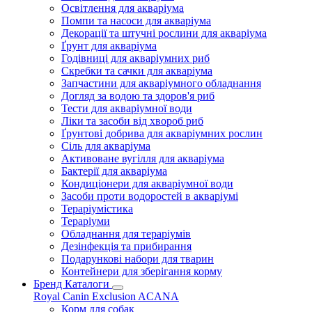
Освітлення для акваріума
Помпи та насоси для акваріума
Декорації та штучні рослини для акваріума
Ґрунт для акваріума
Годівниці для акваріумних риб
Скребки та сачки для акваріума
Запчастини для акваріумного обладнання
Догляд за водою та здоров'я риб
Тести для акваріумної води
Ліки та засоби від хвороб риб
Ґрунтові добрива для акваріумних рослин
Сіль для акваріума
Активоване вугілля для акваріума
Бактерії для акваріума
Кондиціонери для акваріумної води
Засоби проти водоростей в акваріумі
Тераріумістика
Тераріуми
Обладнання для тераріумів
Дезінфекція та прибирання
Подарункові набори для тварин
Контейнери для зберігання корму
Бренд Каталоги
Royal Canin
Exclusion
ACANA
Корм для собак