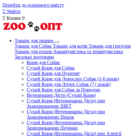
Перейти до основного вмісту

Увійти

Кошик
0
Товари для тварин
Товари для Собак
Товари для котів
Товари для гризунів
Товари для птахів
Акваріумістика та тераріумістика
Загальні зоотовари
Корм для Собак
Сухий Корм для Собак
Сухий Корм для Цуценят
Сухий Корм для Дорослих Собак (1-6 років)
Сухий Корм для Літніх Собак (7+ років)
Сухий Корм для Собак за Породою
Ветеринарні Дієти (Сухий Корм)
Сухий Корм (Ветеринарна Дієта) при
Захворюваннях ШКТ
Сухий Корм (Ветеринарна Дієта) при
Захворюваннях Нирок
Сухий Корм (Ветеринарна Дієта) при
Захворюваннях Печінки
Сухий Корм (Ветеринарна Дієта) при Алергії