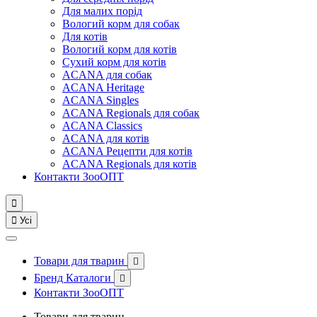
Для малих порід
Вологий корм для собак
Для котів
Вологий корм для котів
Сухий корм для котів
ACANA для собак
ACANA Heritage
ACANA Singles
ACANA Regionals для собак
ACANA Classics
ACANA для котів
ACANA Рецепти для котів
ACANA Regionals для котів
Контакти ЗооОПТ


Усі
Товари для тварин

Бренд Каталоги

Контакти ЗооОПТ
Товари для тварин