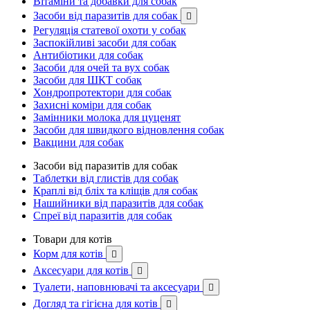
Вітаміни та добавки для собак
Засоби від паразитів для собак

Регуляція статевої охоти у собак
Заспокійливі засоби для собак
Антибіотики для собак
Засоби для очей та вух собак
Засоби для ШКТ собак
Хондропротектори для собак
Захисні коміри для собак
Замінники молока для цуценят
Засоби для швидкого відновлення собак
Вакцини для собак
Засоби від паразитів для собак
Таблетки від глистів для собак
Краплі від бліх та кліщів для собак
Нашийники від паразитів для собак
Спреї від паразитів для собак
Товари для котів
Корм для котів

Аксесуари для котів

Туалети, наповнювачі та аксесуари

Догляд та гігієна для котів
