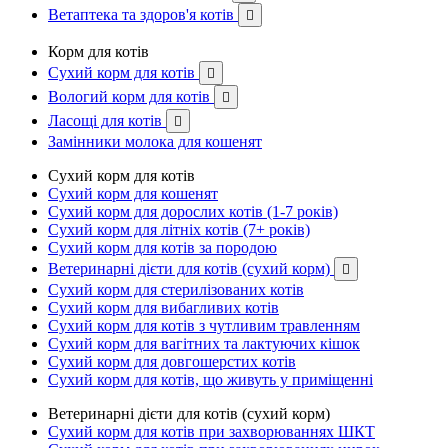
Ветаптека та здоров'я котів

Корм для котів
Сухий корм для котів

Вологий корм для котів

Ласощі для котів

Замінники молока для кошенят
Сухий корм для котів
Сухий корм для кошенят
Сухий корм для дорослих котів (1-7 років)
Сухий корм для літніх котів (7+ років)
Сухий корм для котів за породою
Ветеринарні дієти для котів (сухий корм)

Сухий корм для стерилізованих котів
Сухий корм для вибагливих котів
Сухий корм для котів з чутливим травленням
Сухий корм для вагітних та лактуючих кішок
Сухий корм для довгошерстих котів
Сухий корм для котів, що живуть у приміщенні
Ветеринарні дієти для котів (сухий корм)
Сухий корм для котів при захворюваннях ШКТ