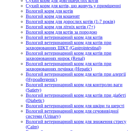
Сухий корм для довгошерстих котів
Сухий корм для котів, що живуть у приміщенні
Вологий корм для котів
Вологий корм для кошенят
Вологий корм для дорослих котів (1-7 років)
Вологий корм для літніх котів (7+)
Вологий корм для котів за породою
Вологий ветеринарний корм для котів
Вологий ветеринарний корм для котів при
захворюваннях ШКТ (Gastrointestinal)
Вологий ветеринарний корм для котів при
захворюваннях нирок (Renal)
Вологий ветеринарний корм для котів при
захворюваннях печінки (Hepatic)
Вологий ветеринарний корм для котів при алергії
(Hypoallergenic)
Вологий ветеринарний корм для контролю ваги
(Satiety)
Вологий ветеринарний корм для котів при діабеті
(Diabetic)
Вологий ветеринарний корм для шкіри та шерсті
Вологий ветеринарний корм для сечовивідної
системи (Urinary)
Вологий ветеринарний корм для зниження стресу
(Calm)