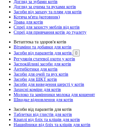
Догляд за зубами котів
Догляд за очима та вухами котів
Засоби від запаху та плям для котів
Котяча м'ята (котовник)
Трава для котів
Спреї для захисту меблів від котів
Спреї для привчання котів до туалету
Ветаптека та здоров'я котів
Вітаміни та добавки для котів
Засоби від паразитів для котів

Регуляція статевої охоти у котів
Заспокійливі засоби для котів
Антибіотики для котів
Засоби для очей та вух котів
Засоби для ШКТ котів
Засоби для виведення шерсті у котів
Захисні коміри для котів
Молоко та замінники молока для кошенят
Швидке відновлення для котів
Засоби від паразитів для котів
Таблетки від глистів для котів
Краплі від бліх та кліщів для котів
Нашийники від бліх та кліщів для котів