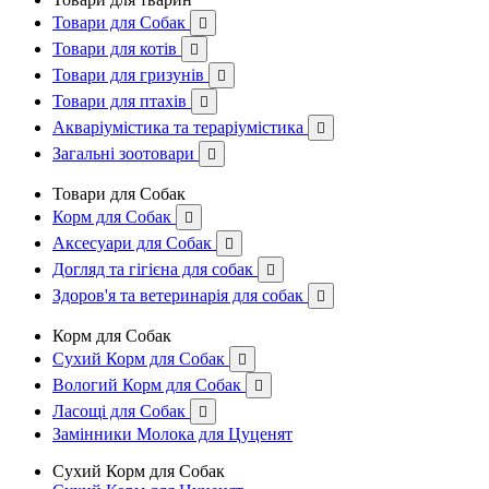
Товари для Собак

Товари для котів

Товари для гризунів

Товари для птахів

Акваріумістика та тераріумістика

Загальні зоотовари

Товари для Собак
Корм для Собак

Аксесуари для Собак

Догляд та гігієна для собак

Здоров'я та ветеринарія для собак

Корм для Собак
Сухий Корм для Собак

Вологий Корм для Собак

Ласощі для Собак

Замінники Молока для Цуценят
Сухий Корм для Собак