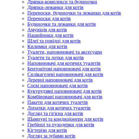
Дряпки-комплекси та будиночки
Дряпки-лежанки для котів
Переноски, будиночки та лежанки для котів
Переноски для котів
Будиночки та лежанки для котів
Амуніція для котів
Нашийники для котів
Шлеї та повідці для котів
Килимки для котів
Туалети, наповнювачі та аксесуари
Туалети та лотки для котів
Наповнювачі для котячих туалетів
Бентонітові наповнювачі для котів
Силікагелеві наповнювачі для котів
Деревні наповнювачі для котів
Соєві наповнювачі для котів
Кукурудзяні наповнювачі для котів
Комбіновані наповнювачі для котів
Пакети для котячих туалетів
Лопатки для котячих туалетів
Догляд та гігієна для котів
Шампуні та кондиціонери для котів
Гребінці та пуходерки для котів
Кігтерізи для котів
Догляд за зубами котів