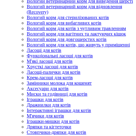
Вологий ветеринарний корм для виведення шерсті
Вологий ветеринарний корм для відновлення
(Recovery)
Вологий корм для стерилізованих котів
Вологий корм для вибагливих котів
Вологий корм для котів з чутливим травленням
Вологий корм для вагітних та лактуючих кішок
Вологий корм для довгошерстих котів
Вологий корм для котів, що живуть у приміщенні
Ласощі для котів
Функціональні ласощі для котів
М'які ласощі для котів
Хрусткі ласощі для котів
Ласощі-палички для котів
Крем-ласощі для котів
Замінники молока для кошенят
Аксесуари для котів
Миски та годівниці для котів
Іграшки для котів
Дражнилки для котів
Інтерактивні іграшки для котів
М'ячики для котів
Іграшки-мишки для котів
Дряпки та кігтеточки
Стовпчики-дряпки для котів