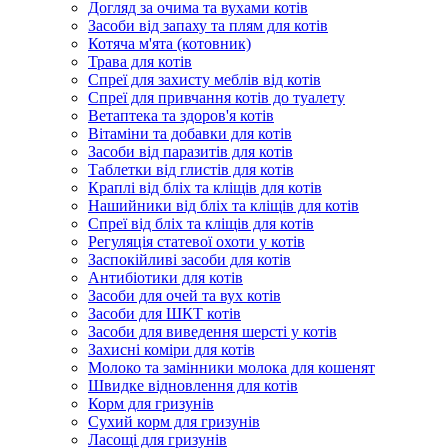
Догляд за очима та вухами котів
Засоби від запаху та плям для котів
Котяча м'ята (котовник)
Трава для котів
Спреї для захисту меблів від котів
Спреї для привчання котів до туалету
Ветаптека та здоров'я котів
Вітаміни та добавки для котів
Засоби від паразитів для котів
Таблетки від глистів для котів
Краплі від бліх та кліщів для котів
Нашийники від бліх та кліщів для котів
Спреї від бліх та кліщів для котів
Регуляція статевої охоти у котів
Заспокійливі засоби для котів
Антибіотики для котів
Засоби для очей та вух котів
Засоби для ШКТ котів
Засоби для виведення шерсті у котів
Захисні коміри для котів
Молоко та замінники молока для кошенят
Швидке відновлення для котів
Корм для гризунів
Сухий корм для гризунів
Ласощі для гризунів