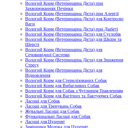
Вологий Корм (Ветеринарна Дієта) при
Захворюваннях Печінки
Вологий Корм (Ветеринарна Дієта) при Алергії
Вологий Корм (Ветеринарна Дієта) для Контролю
Ваги
Вологий Корм (Ветеринарна Дієта) при Діабеті
Вологий Корм (Ветеринарна Дієта) для Суглобів
Вологий Корм (Ветеринарна Дієта) для Шкіри та
Шерсті
Вологий Корм (Ветеринарна Дієта) для
Сечовивідної Системи
Вологий Корм (Ветеринарна Дієта) для Зниження
Стресу
Вологий Корм (Ветеринарна Дієта) для
Відновлення
Вологий Корм для Стерилізованих Собак
Вологий Корм для Вибагливих Собак
Вологий Корм для Собак з Чутливим Травленням
Вологий Корм для Вагітних та Лактуючих Собак
Ласощі для Собак
Ласощі для Тренувань Собак
Жувальні Ласощі для Собак
Функціональні Ласощі для Собак
Ласощі для Цуценят
Замінники Молока для Цуценят