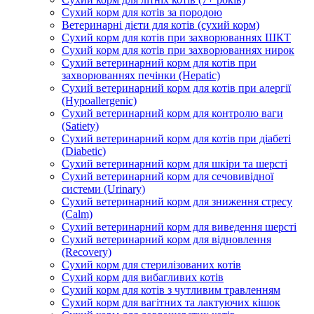
Сухий корм для котів за породою
Ветеринарні дієти для котів (сухий корм)
Сухий корм для котів при захворюваннях ШКТ
Сухий корм для котів при захворюваннях нирок
Сухий ветеринарний корм для котів при
захворюваннях печінки (Hepatic)
Сухий ветеринарний корм для котів при алергії
(Hypoallergenic)
Сухий ветеринарний корм для контролю ваги
(Satiety)
Сухий ветеринарний корм для котів при діабеті
(Diabetic)
Сухий ветеринарний корм для шкіри та шерсті
Сухий ветеринарний корм для сечовивідної
системи (Urinary)
Сухий ветеринарний корм для зниження стресу
(Calm)
Сухий ветеринарний корм для виведення шерсті
Сухий ветеринарний корм для відновлення
(Recovery)
Сухий корм для стерилізованих котів
Сухий корм для вибагливих котів
Сухий корм для котів з чутливим травленням
Сухий корм для вагітних та лактуючих кішок