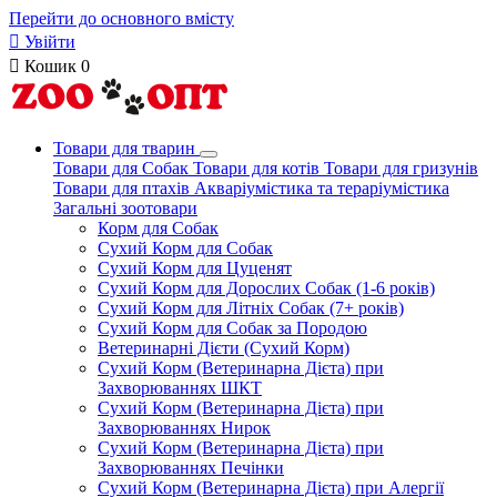
Перейти до основного вмісту

Увійти

Кошик
0
Товари для тварин
Товари для Собак
Товари для котів
Товари для гризунів
Товари для птахів
Акваріумістика та тераріумістика
Загальні зоотовари
Корм для Собак
Сухий Корм для Собак
Сухий Корм для Цуценят
Сухий Корм для Дорослих Собак (1-6 років)
Сухий Корм для Літніх Собак (7+ років)
Сухий Корм для Собак за Породою
Ветеринарні Дієти (Сухий Корм)
Сухий Корм (Ветеринарна Дієта) при
Захворюваннях ШКТ
Сухий Корм (Ветеринарна Дієта) при
Захворюваннях Нирок
Сухий Корм (Ветеринарна Дієта) при
Захворюваннях Печінки
Сухий Корм (Ветеринарна Дієта) при Алергії