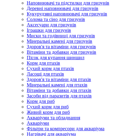
Наповнювачі та підстилки для гризунів
Деревні наповнювачі для гризунів
Кукурудзяні наповнювачі для гризунів
Солома та сіно для гризунів
Аксесуари для гризунів
Іграшки для гризунів
Миски та годівниці для гризунів
Мінеральні камені для гризунів
Здоров'я та вітаміни для гризунів
Вітаміни та добавки для гризунів
Пісок для купання шиншил
Корм для птахів
Сухий корм для птахів
Ласощі для птахів
Здоров'я та вітаміни для птахів
Мінеральні камені для птахів
Вітаміни та добавки для птахів
Засоби від паразитів для птахів
Корм для риб
Сухий корм для риб
Живий корм для риб
Акваріуми та обладнання
Акваріуми
Фільтри та компресори для акваріума
Нагрівачі для акваріума