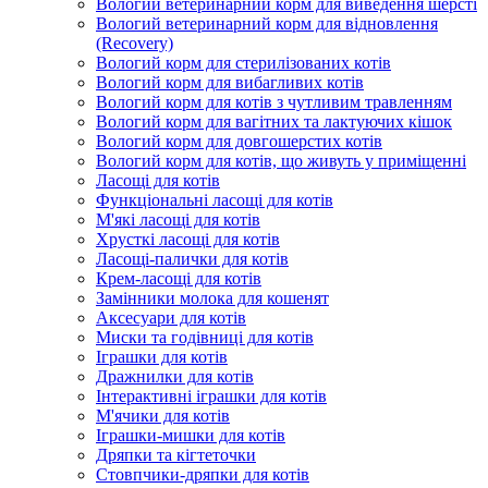
Вологий ветеринарний корм для виведення шерсті
Вологий ветеринарний корм для відновлення
(Recovery)
Вологий корм для стерилізованих котів
Вологий корм для вибагливих котів
Вологий корм для котів з чутливим травленням
Вологий корм для вагітних та лактуючих кішок
Вологий корм для довгошерстих котів
Вологий корм для котів, що живуть у приміщенні
Ласощі для котів
Функціональні ласощі для котів
М'які ласощі для котів
Хрусткі ласощі для котів
Ласощі-палички для котів
Крем-ласощі для котів
Замінники молока для кошенят
Аксесуари для котів
Миски та годівниці для котів
Іграшки для котів
Дражнилки для котів
Інтерактивні іграшки для котів
М'ячики для котів
Іграшки-мишки для котів
Дряпки та кігтеточки
Стовпчики-дряпки для котів