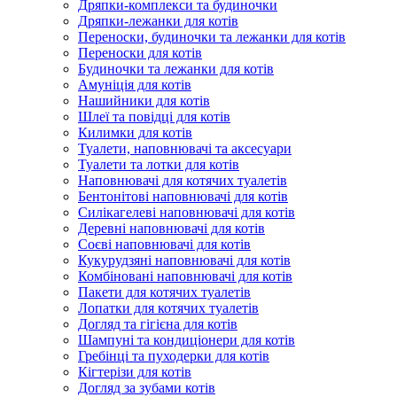
Дряпки-комплекси та будиночки
Дряпки-лежанки для котів
Переноски, будиночки та лежанки для котів
Переноски для котів
Будиночки та лежанки для котів
Амуніція для котів
Нашийники для котів
Шлеї та повідці для котів
Килимки для котів
Туалети, наповнювачі та аксесуари
Туалети та лотки для котів
Наповнювачі для котячих туалетів
Бентонітові наповнювачі для котів
Силікагелеві наповнювачі для котів
Деревні наповнювачі для котів
Соєві наповнювачі для котів
Кукурудзяні наповнювачі для котів
Комбіновані наповнювачі для котів
Пакети для котячих туалетів
Лопатки для котячих туалетів
Догляд та гігієна для котів
Шампуні та кондиціонери для котів
Гребінці та пуходерки для котів
Кігтерізи для котів
Догляд за зубами котів