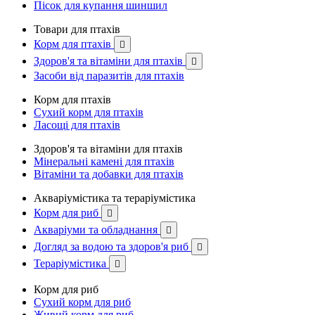
Пісок для купання шиншил
Товари для птахів
Корм для птахів

Здоров'я та вітаміни для птахів

Засоби від паразитів для птахів
Корм для птахів
Сухий корм для птахів
Ласощі для птахів
Здоров'я та вітаміни для птахів
Мінеральні камені для птахів
Вітаміни та добавки для птахів
Акваріумістика та тераріумістика
Корм для риб

Акваріуми та обладнання

Догляд за водою та здоров'я риб

Тераріумістика

Корм для риб
Сухий корм для риб
Живий корм для риб