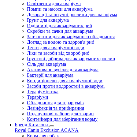
Освітлення для акваріума
Помпи та насоси для акваріума
Декорації та штучні рослини для акваріума
Ґрунт для акваріума
Годівниці для акваріумних риб
Скребки та сачки для акваріума
Запчастини для акваріумного обладнання
Догляд за водою та здоров'я риб
Тести для акваріумної води
Ліки та засоби від хвороб риб
Ґрунтові добрива для акваріумних рослин
Сіль для акваріума
Активоване вугілля для акваріума
Бактерії для акваріума
Кондиціонери для акваріумної води
Засоби проти водоростей в акваріумі
Тераріумістика
Тераріуми
Обладнання для тераріумів
Дезінфекція та прибирання
Подарункові набори для тварин
Контейнери для зберігання корму
Бренд Каталоги
Royal Canin
Exclusion
ACANA
Корм для собак