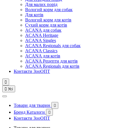
Для малих порід
Вологий корм для собак
Для котів
Вологий корм для котів
Сухий корм для котів
ACANA для собак
ACANA Heritage
ACANA Singles
ACANA Regionals для собак
ACANA Classics
ACANA для котів
ACANA Рецепти для котів
ACANA Regionals для котів
Контакти ЗооОПТ


Усі
Товари для тварин

Бренд Каталоги

Контакти ЗооОПТ
Товари для тварин