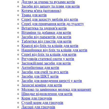
Догляд за очима та вухами котів
Засоби від запаху та плям для котів
Котяча м'ята (котовник)
Трава для котів
Спреї для захисту меблів від котів
Спреї для привчання котів до туалету
Ветаптека та здоров'я котів
Вітаміни та добавки для котів
Засоби від паразитів для котів
Таблетки від глистів для котів
Краплі від бліх та кліщів для котів
Нашийники від бліх та кліщів для котів
Спреї від бліх та кліщів для котів
Регуляція статевої охоти у котів
Заспокійливі засоби для котів
Антибіотики для котів
Засоби для очей та вух котів
Засоби для ШКТ котів
Засоби для виведення шерсті у котів
Захисні коміри для котів
Молоко та замінники молока для кошенят
Швидке відновлення для котів
Корм для гризунів
Сухий корм для гризунів
Ласощі для гризунів