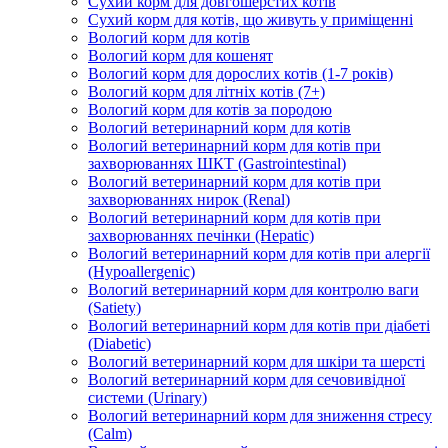
Сухий корм для довгошерстих котів
Сухий корм для котів, що живуть у приміщенні
Вологий корм для котів
Вологий корм для кошенят
Вологий корм для дорослих котів (1-7 років)
Вологий корм для літніх котів (7+)
Вологий корм для котів за породою
Вологий ветеринарний корм для котів
Вологий ветеринарний корм для котів при
захворюваннях ШКТ (Gastrointestinal)
Вологий ветеринарний корм для котів при
захворюваннях нирок (Renal)
Вологий ветеринарний корм для котів при
захворюваннях печінки (Hepatic)
Вологий ветеринарний корм для котів при алергії
(Hypoallergenic)
Вологий ветеринарний корм для контролю ваги
(Satiety)
Вологий ветеринарний корм для котів при діабеті
(Diabetic)
Вологий ветеринарний корм для шкіри та шерсті
Вологий ветеринарний корм для сечовивідної
системи (Urinary)
Вологий ветеринарний корм для зниження стресу
(Calm)