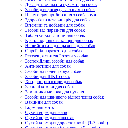
Догляд за очима та вухами для собак
Засоби для догляду за лапами собак
Пакети для прибирання за собаками
Здоров'я та ветеринарія для собак
Вітаміни та добавки для собак
Засоби від паразитів для собак
Таблетки від глистів для собак
Краплі від бліх та кліщів для собак
Нашийники від паразитів для собак
Спреї від паразитів для собак
Регуляція статевої охоти у собак
Заспокійливі засоби для собак
Антибіотики для собак
Засоби для очей та вух собак
Засоби для ШКТ собак
Хондропротектори для собак
Захисні коміри для собак
Замінники молока для цуценят
Засоби для швидкого відновлення собак
Вакцини для собак
Корм для котів
Сухий корм для котів
Сухий корм для кошенят
Сухий корм для дорослих котів (1-7 років)
Сухий корм для літніх котів (7+ років)