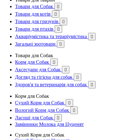
Товари для Собак

Товари для котів

Товари для гризунів

Товари для птахів

Акваріумістика та тераріумістика

Загальні зоотовари

Товари для Собак
Корм для Собак

Аксесуари для Собак

Догляд та гігієна для собак

Здоров'я та ветеринарія для собак

Корм для Собак
Сухий Корм для Собак

Вологий Корм для Собак

Ласощі для Собак

Замінники Молока для Цуценят
Сухий Корм для Собак