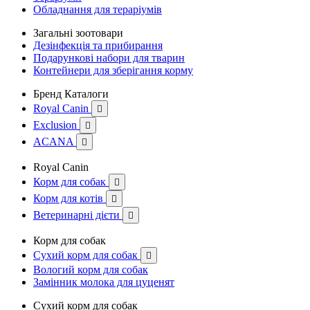
Обладнання для тераріумів
Загальні зоотовари
Дезінфекція та прибирання
Подарункові набори для тварин
Контейнери для зберігання корму
Бренд Каталоги
Royal Canin

Exclusion

ACANA

Royal Canin
Корм для собак

Корм для котів

Ветеринарні дієти

Корм для собак
Сухий корм для собак

Вологий корм для собак
Замінник молока для цуценят
Сухий корм для собак