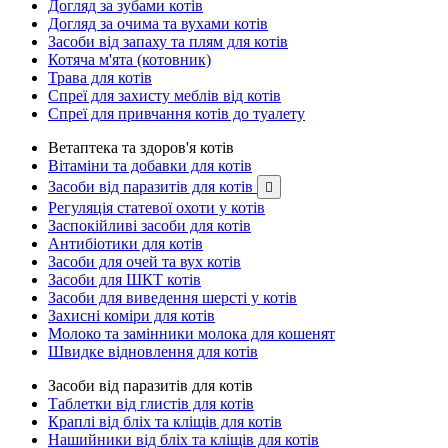
Догляд за зубами котів
Догляд за очима та вухами котів
Засоби від запаху та плям для котів
Котяча м'ята (котовник)
Трава для котів
Спреї для захисту меблів від котів
Спреї для привчання котів до туалету
Ветаптека та здоров'я котів
Вітаміни та добавки для котів
Засоби від паразитів для котів

Регуляція статевої охоти у котів
Заспокійливі засоби для котів
Антибіотики для котів
Засоби для очей та вух котів
Засоби для ШКТ котів
Засоби для виведення шерсті у котів
Захисні коміри для котів
Молоко та замінники молока для кошенят
Швидке відновлення для котів
Засоби від паразитів для котів
Таблетки від глистів для котів
Краплі від бліх та кліщів для котів
Нашийники від бліх та кліщів для котів