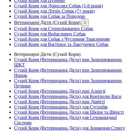
Сухий Корм для Цуценят
Сухий Корм для Дорослих Собак (1-6 років)
Сухий Корм для Літніх Собак (7+ років)
Сухий Корм для Собак за Породою
Ветеринарні Дієти (Сухий Корм)

Сухий Корм для Стерилізованих Собак
Сухий Корм для Вибагливих Собак
Сухий Корм для Собак з Чутливим Травленням
Сухий Корм для Вагітних та Лактуючих Собак
Ветеринарні Дієти (Сухий Корм)
Сухий Корм (Ветеринарна Дієта) при Захворюваннях
ШКТ
Сухий Корм (Ветеринарна Дієта) при Захворюваннях
Нирок
Сухий Корм (Ветеринарна Дієта) при Захворюваннях
Печінки
Сухий Корм (Ветеринарна Дієта) при Алергії
Сухий Корм (Ветеринарна Дієта) для Контролю Ваги
Сухий Корм (Ветеринарна Дієта) при Діабеті
Сухий Корм (Ветеринарна Дієта) для Суглобів
Сухий Корм (Ветеринарна Дієта) для Шкіри та Шерсті
Сухий Корм (Ветеринарна Дієта) для Сечовивідної
Системи
Сухий Корм (Ветеринарна Дієта) для Зниження Стресу