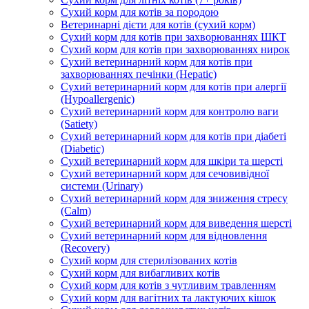
Сухий корм для котів за породою
Ветеринарні дієти для котів (сухий корм)
Сухий корм для котів при захворюваннях ШКТ
Сухий корм для котів при захворюваннях нирок
Сухий ветеринарний корм для котів при
захворюваннях печінки (Hepatic)
Сухий ветеринарний корм для котів при алергії
(Hypoallergenic)
Сухий ветеринарний корм для контролю ваги
(Satiety)
Сухий ветеринарний корм для котів при діабеті
(Diabetic)
Сухий ветеринарний корм для шкіри та шерсті
Сухий ветеринарний корм для сечовивідної
системи (Urinary)
Сухий ветеринарний корм для зниження стресу
(Calm)
Сухий ветеринарний корм для виведення шерсті
Сухий ветеринарний корм для відновлення
(Recovery)
Сухий корм для стерилізованих котів
Сухий корм для вибагливих котів
Сухий корм для котів з чутливим травленням
Сухий корм для вагітних та лактуючих кішок