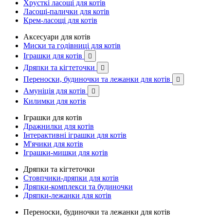
Хрусткі ласощі для котів
Ласощі-палички для котів
Крем-ласощі для котів
Аксесуари для котів
Миски та годівниці для котів
Іграшки для котів

Дряпки та кігтеточки

Переноски, будиночки та лежанки для котів

Амуніція для котів

Килимки для котів
Іграшки для котів
Дражнилки для котів
Інтерактивні іграшки для котів
М'ячики для котів
Іграшки-мишки для котів
Дряпки та кігтеточки
Стовпчики-дряпки для котів
Дряпки-комплекси та будиночки
Дряпки-лежанки для котів
Переноски, будиночки та лежанки для котів