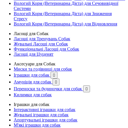
Вологий Корм (Ветеринарна Дієта) для Сечовивідної
Системи
Вологий Корм (Ветеринарна Дієта) для Зниження
Стресу
Вологий Корм (Ветеринарна Дієта) для Відновлення
Ласощі для Собак
Ласощі для Тренувань Собак
Жувальні Ласощі для Собак
Функціональні Ласощі для Собак
Ласощі для Цуценят
Аксесуари для Собак
Миски та годівниці для собак
Іграшки для собак

Амуніція для собак

Переноски та будиночки для собак

Килимки для собак
Іграшки для собак
Інтерактивні іграшки для собак
Жувальні іграшки для собак
Апортувальні іграшки для собак
М'які іграшки для собак