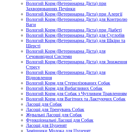
Вологий Корм (Ветеринарна Дієта) при
Захворюваннях Печінки
Вологий Корм (Ветеринарна Дієта) при Алергії
Вологий Корм (Ветеринарна Дієта) для Контролю
Ваги
Вологий Корм (Ветеринарна Дієта) при Діабеті
Вологий Корм (Ветеринарна Дієта) для Суглобів
Вологий Корм (Ветеринарна Дієта) для Шкіри та
Шерсті
Вологий Корм (Ветеринарна Дієта) для
Сечовивідної Системи
Вологий Корм (Ветеринарна Дієта) для Зниження
Стресу
Вологий Корм (Ветеринарна Дієта) для
Відновлення
Вологий Корм для Стерилізованих Собак
Вологий Корм для Вибагливих Собак
Вологий Корм для Собак з Чутливим Травленням
Вологий Корм для Вагітних та Лактуючих Собак
Ласощі для Собак
Ласощі для Тренувань Собак
Жувальні Ласощі для Собак
Функціональні Ласощі для Собак
Ласощі для Цуценят
Замінники Молока для Цуценят