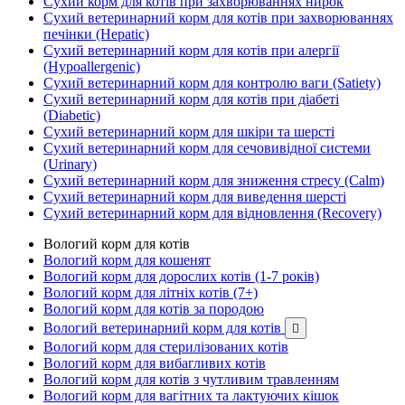
Сухий корм для котів при захворюваннях нирок
Сухий ветеринарний корм для котів при захворюваннях
печінки (Hepatic)
Сухий ветеринарний корм для котів при алергії
(Hypoallergenic)
Сухий ветеринарний корм для контролю ваги (Satiety)
Сухий ветеринарний корм для котів при діабеті
(Diabetic)
Сухий ветеринарний корм для шкіри та шерсті
Сухий ветеринарний корм для сечовивідної системи
(Urinary)
Сухий ветеринарний корм для зниження стресу (Calm)
Сухий ветеринарний корм для виведення шерсті
Сухий ветеринарний корм для відновлення (Recovery)
Вологий корм для котів
Вологий корм для кошенят
Вологий корм для дорослих котів (1-7 років)
Вологий корм для літніх котів (7+)
Вологий корм для котів за породою
Вологий ветеринарний корм для котів

Вологий корм для стерилізованих котів
Вологий корм для вибагливих котів
Вологий корм для котів з чутливим травленням
Вологий корм для вагітних та лактуючих кішок