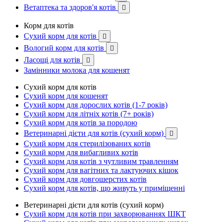
Ветаптека та здоров'я котів

Корм для котів
Сухий корм для котів

Вологий корм для котів

Ласощі для котів

Замінники молока для кошенят
Сухий корм для котів
Сухий корм для кошенят
Сухий корм для дорослих котів (1-7 років)
Сухий корм для літніх котів (7+ років)
Сухий корм для котів за породою
Ветеринарні дієти для котів (сухий корм)

Сухий корм для стерилізованих котів
Сухий корм для вибагливих котів
Сухий корм для котів з чутливим травленням
Сухий корм для вагітних та лактуючих кішок
Сухий корм для довгошерстих котів
Сухий корм для котів, що живуть у приміщенні
Ветеринарні дієти для котів (сухий корм)
Сухий корм для котів при захворюваннях ШКТ