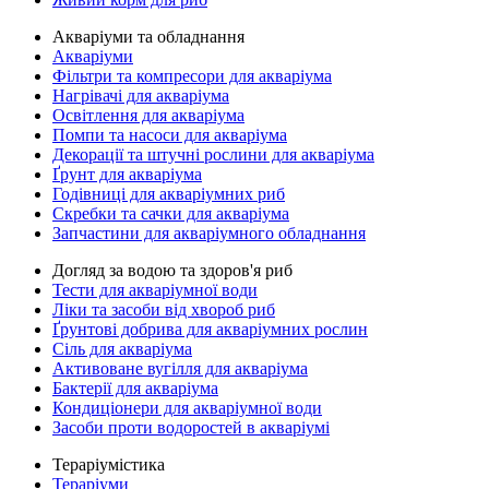
Акваріуми та обладнання
Акваріуми
Фільтри та компресори для акваріума
Нагрівачі для акваріума
Освітлення для акваріума
Помпи та насоси для акваріума
Декорації та штучні рослини для акваріума
Ґрунт для акваріума
Годівниці для акваріумних риб
Скребки та сачки для акваріума
Запчастини для акваріумного обладнання
Догляд за водою та здоров'я риб
Тести для акваріумної води
Ліки та засоби від хвороб риб
Ґрунтові добрива для акваріумних рослин
Сіль для акваріума
Активоване вугілля для акваріума
Бактерії для акваріума
Кондиціонери для акваріумної води
Засоби проти водоростей в акваріумі
Тераріумістика
Тераріуми