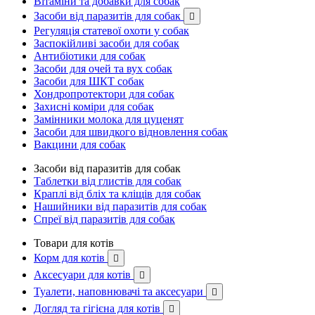
Вітаміни та добавки для собак
Засоби від паразитів для собак

Регуляція статевої охоти у собак
Заспокійливі засоби для собак
Антибіотики для собак
Засоби для очей та вух собак
Засоби для ШКТ собак
Хондропротектори для собак
Захисні коміри для собак
Замінники молока для цуценят
Засоби для швидкого відновлення собак
Вакцини для собак
Засоби від паразитів для собак
Таблетки від глистів для собак
Краплі від бліх та кліщів для собак
Нашийники від паразитів для собак
Спреї від паразитів для собак
Товари для котів
Корм для котів

Аксесуари для котів

Туалети, наповнювачі та аксесуари

Догляд та гігієна для котів
