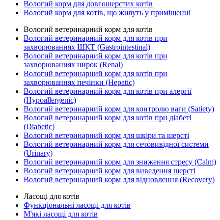
Вологий корм для довгошерстих котів
Вологий корм для котів, що живуть у приміщенні
Вологий ветеринарний корм для котів
Вологий ветеринарний корм для котів при
захворюваннях ШКТ (Gastrointestinal)
Вологий ветеринарний корм для котів при
захворюваннях нирок (Renal)
Вологий ветеринарний корм для котів при
захворюваннях печінки (Hepatic)
Вологий ветеринарний корм для котів при алергії
(Hypoallergenic)
Вологий ветеринарний корм для контролю ваги (Satiety)
Вологий ветеринарний корм для котів при діабеті
(Diabetic)
Вологий ветеринарний корм для шкіри та шерсті
Вологий ветеринарний корм для сечовивідної системи
(Urinary)
Вологий ветеринарний корм для зниження стресу (Calm)
Вологий ветеринарний корм для виведення шерсті
Вологий ветеринарний корм для відновлення (Recovery)
Ласощі для котів
Функціональні ласощі для котів
М'які ласощі для котів